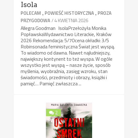
Isola
,
,
POLECAM
POWIEŚĆ HISTORYCZNA
PROZA
/ 4 KWIETNIA 2026
PRZYGODOWA
Allegra Goodman IsolaPrzełożyła Monika
PopławskaWydawnictwo Literackie, Kraków
2026 Rekomendacja: 5/7Ocena okładki: 3/5
Robinsonada feministyczna Świat jest wyspą.
To wiadomo od dawna. Nawet najludniejszy,
największy kontynent to też wyspa. W ogóle
wszystko jest wyspą – nasze życie, sposób
myślenia, wyobraźnia, zasięg wzroku, stan
świadomości, przedmioty i obrazy, książki i
pamięć… Pamięć zwłaszcza ...
2