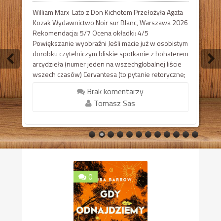
William Marx Lato z Don Kichotem Przełożyła Agata
Kozak Wydawnictwo Noir sur Blanc, Warszawa 2026
Rekomendacja: 5/7 Ocena okładki: 4/5
Powiększanie wyobraźni Jeśli macie już w osobistym
dorobku czytelniczym bliskie spotkanie z bohaterem
arcydzieła (numer jeden na wszechglobalnej liście
wszech czasów) Cervantesa (to pytanie retoryczne;
powinniście mieć od dawna!), książeczka Marxa
Brak komentarzy
będzie jak ostra punktowa latarka, wydobywająca ...
Tomasz Sas
0