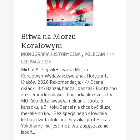
Bitwa na Morzu
Koralowym
,
/ 11
MONOGRAFIA HISTORYCZNA
POLECAM
CZERWCA 2026
Michał A. PiegzikBitwa na Morzu
KoralowymWydawnictwo Znak Horyzont,
Kraków 2026 Rekomendacja: 4/7 Ocena
okładki: 3/5 Banzai, banzai, banzai!? Buntaicho
za sterami kambaku… Chutai kanko szuka CV…
MO Kido Butai wysyła meldunki kiboteki
kansoku, a 5. Koku Sentai nie chce być dłużej
mekake no ko… Bez specjalnego słownika
lektura dzieła doktora Piegzika, profesora z
Yokohamy, nie jest możliwa. Zagęszczenie
japoń...