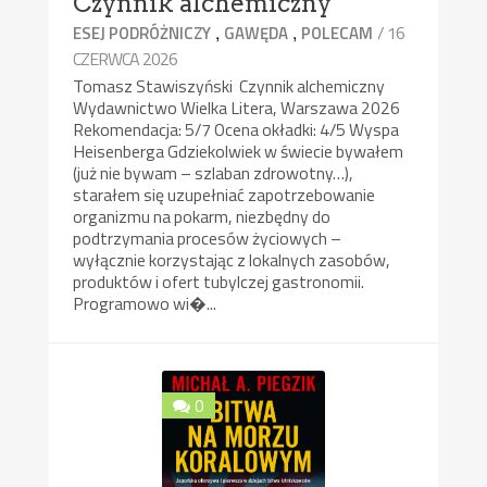
Czynnik alchemiczny
,
,
/ 16
ESEJ PODRÓŻNICZY
GAWĘDA
POLECAM
CZERWCA 2026
Tomasz Stawiszyński Czynnik alchemiczny
Wydawnictwo Wielka Litera, Warszawa 2026
Rekomendacja: 5/7 Ocena okładki: 4/5 Wyspa
Heisenberga Gdziekolwiek w świecie bywałem
(już nie bywam – szlaban zdrowotny…),
starałem się uzupełniać zapotrzebowanie
organizmu na pokarm, niezbędny do
podtrzymania procesów życiowych –
wyłącznie korzystając z lokalnych zasobów,
produktów i ofert tubylczej gastronomii.
Programowo wi�...
0