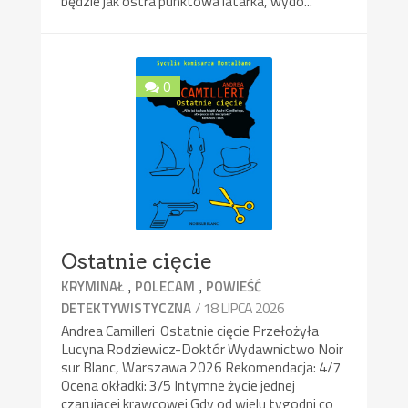
będzie jak ostra punktowa latarka, wydo...
0
Ostatnie cięcie
,
,
KRYMINAŁ
POLECAM
POWIEŚĆ
/ 18 LIPCA 2026
DETEKTYWISTYCZNA
Andrea Camilleri Ostatnie cięcie Przełożyła
Lucyna Rodziewicz-Doktór Wydawnictwo Noir
sur Blanc, Warszawa 2026 Rekomendacja: 4/7
Ocena okładki: 3/5 Intymne życie jednej
czarującej krawcowej Gdy od wielu tygodni co