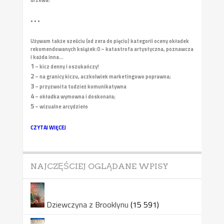
drzewa!
• • •
Używam także sześciu (od zera do pięciu) kategorii oceny okładek
rekomendowanych książek:
0 – katastrofa artystyczna, poznawcza
i każda inna...
1
– kicz denny i oszukańczy!
2
– na granicy kiczu, aczkolwiek marketingowo poprawna;
3
– przyzwoita tudzież komunikatywna
4
– okładka wymowna i doskonała;
5
– wizualne arcydzieło
CZYTAJ WIĘCEJ
NAJCZĘŚCIEJ OGLĄDANE WPISY
Dziewczyna z Brooklynu
(15 591)