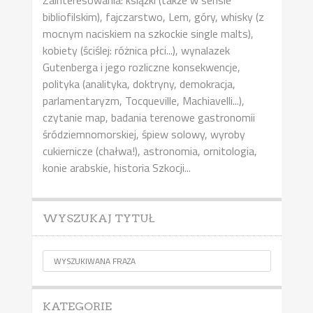
bibliofilskim), fajczarstwo, Lem, góry, whisky (z
mocnym naciskiem na szkockie single malts),
kobiety (ściślej: różnica płci...), wynalazek
Gutenberga i jego rozliczne konsekwencje,
polityka (analityka, doktryny, demokracja,
parlamentaryzm, Tocqueville, Machiavelli...),
czytanie map, badania terenowe gastronomii
śródziemnomorskiej, śpiew solowy, wyroby
cukiernicze (chałwa!), astronomia, ornitologia,
konie arabskie, historia Szkocji...
WYSZUKAJ TYTUŁ
KATEGORIE