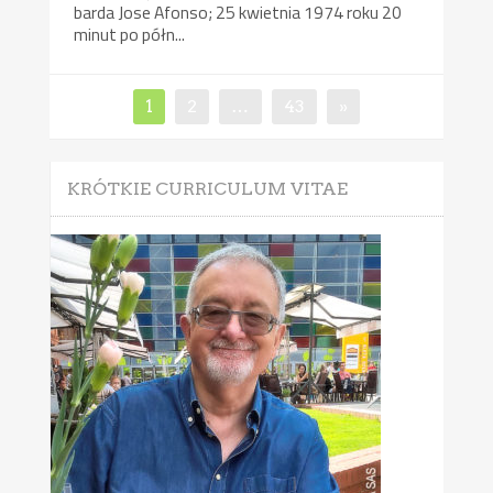
barda Jose Afonso; 25 kwietnia 1974 roku 20
minut po półn...
Nawigacja
Page
Page
Page
1
2
…
43
»
po
wpisach
KRÓTKIE CURRICULUM VITAE