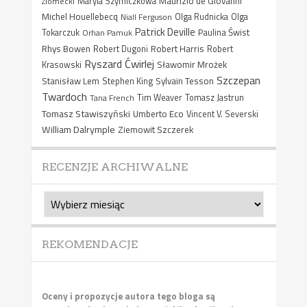
Maurizio de Giovanni
Ziomecki
Maryla Szymiczkowa
Michel Houellebecq
Niall Ferguson
Olga Rudnicka
Olga
Patrick Deville
Paulina Świst
Tokarczuk
Orhan Pamuk
Rhys Bowen
Robert Harris
Robert Dugoni
Robert
Ryszard Ćwirlej
Sławomir Mrożek
Krasowski
Szczepan
Stanisław Lem
Sylvain Tesson
Stephen King
Twardoch
Tana French
Tim Weaver
Tomasz Jastrun
Tomasz Stawiszyński
Umberto Eco
Vincent V. Severski
William Dalrymple
Ziemowit Szczerek
RECENZJE ARCHIWALNE
Recenzje
archiwalne
REKOMENDACJE
Oceny i propozycje autora tego bloga są