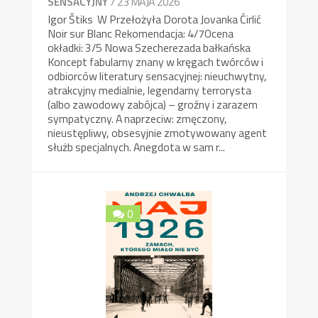
/ 23 MAJA 2026
SENSACYJNY
Igor Štiks W Przełożyła Dorota Jovanka Ćirlić
Noir sur Blanc Rekomendacja: 4/7Ocena
okładki: 3/5 Nowa Szecherezada bałkańska
Koncept fabularny znany w kręgach twórców i
odbiorców literatury sensacyjnej: nieuchwytny,
atrakcyjny medialnie, legendarny terrorysta
(albo zawodowy zabójca) – groźny i zarazem
sympatyczny. A naprzeciw: zmęczony,
nieustępliwy, obsesyjnie zmotywowany agent
służb specjalnych. Anegdota w sam r...
0