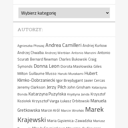
Kategorie
AUTORZY:
Andrea Camilleri
Agnieszka Płoszaj
Andriej Kurkow
Antonio
Andrzej Chwalba
Andrzej Werblan
Antonio Manzini
Scurati
Bernard Newman
Charles Bukowski
Craig
Donna Leon
Dorota Masłowska
Giles
Symonds
Hubert
Milton
Guillaume Musso
Haruki Murakami
Klimko-Dobrzaniecki
Igor Brejdygant
Javier Cercas
Jerzy Pilch
Jeremy Clarkson
John Grisham
Katarzyna
Katarzyna Puzyńska
Bonda
Krystyna Janda
Krzysztof
Manuela
Krzysztof Varga
Koziołek
Łukasz Orbitowski
Marek
Gretkowska
Marcin Król
Marcin Wroński
Krajewski
Maria Gąsienica-Zawadzka
Mariusz