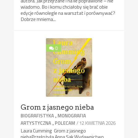
autora. Jak przejrzane i na ile poprawione – nie
wiadomo. Bo i komu chciałoby się brać obie
edycje równolegle na warsztat i porównywać?
Dobrze mniema...
0
Grom z jasnego nieba
,
BIOGRAFISTYKA
MONOGRAFIA
,
/ 12 KWIETNIA 2026
ARTYSTYCZNA
POLECAM
Laura Cumming Grom z jasnego
niebaPrzełożyła Anna Sak Wydawnictwo