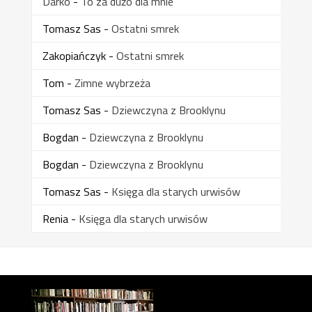
Darko
-
To za dużo dla mnie
Tomasz Sas
-
Ostatni smrek
Zakopiańczyk
-
Ostatni smrek
Tom
-
Zimne wybrzeża
Tomasz Sas
-
Dziewczyna z Brooklynu
Bogdan
-
Dziewczyna z Brooklynu
Bogdan
-
Dziewczyna z Brooklynu
Tomasz Sas
-
Księga dla starych urwisów
Renia
-
Księga dla starych urwisów