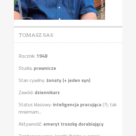
TOMASZ SAS
Rocznik:
1948
Studia:
prawnicze
Stan cywilny:
żonaty (+ jeden syn)
Zawód:
dziennikarz
Status klasowy:
inteligencja pracująca
(?); tak
mniemam...
Aktywność:
emeryt troszkę dorabiający
Zainteresowania: książki (także w sensie