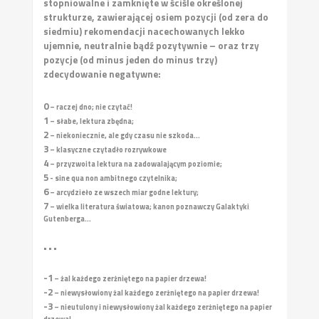
stopniowalne i zamknięte w ściśle określonej
strukturze, zawierającej osiem pozycji (od zera do
siedmiu) rekomendacji nacechowanych lekko
ujemnie, neutralnie bądź pozytywnie – oraz trzy
pozycje (od minus jeden do minus trzy)
zdecydowanie negatywne:
0
– raczej dno; nie czytać!
1
– słabe, lektura zbędna;
2
– niekoniecznie, ale gdy czasu nie szkoda...
3
– klasyczne czytadło rozrywkowe
4
– przyzwoita lektura na zadowalającym poziomie;
5
- sine qua non ambitnego czytelnika;
6
– arcydzieło ze wszech miar godne lektury;
7
– wielka literatura światowa; kanon poznawczy Galaktyki
Gutenberga...
• • •
-1
– żal każdego zerżniętego na papier drzewa!
-2
– niewysłowiony żal każdego zerżniętego na papier drzewa!
-3
– nieutulony i niewysłowiony żal każdego zerżniętego na papier