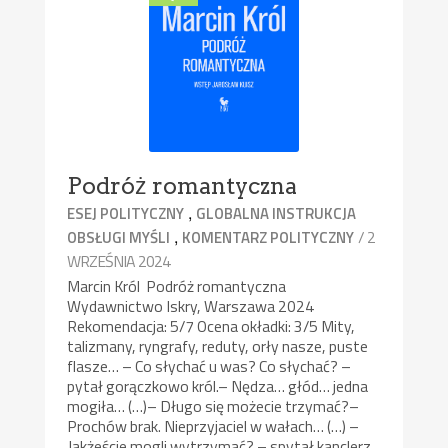
Podróż romantyczna
,
ESEJ POLITYCZNY
GLOBALNA INSTRUKCJA
,
/ 2
OBSŁUGI MYŚLI
KOMENTARZ POLITYCZNY
WRZEŚNIA 2024
Marcin Król Podróż romantyczna
Wydawnictwo Iskry, Warszawa 2024
Rekomendacja: 5/7 Ocena okładki: 3/5 Mity,
talizmany, ryngrafy, reduty, orły nasze, puste
flasze… – Co słychać u was? Co słychać? –
pytał gorączkowo król.– Nędza… głód… jedna
mogiła… (…)– Długo się możecie trzymać?–
Prochów brak. Nieprzyjaciel w wałach… (…) –
Jakżeście mogli wytrzymać? – spytał kanclerz