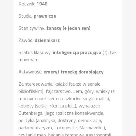
Rocznik:
1948
Studia:
prawnicze
Stan cywilny:
żonaty (+ jeden syn)
Zawód:
dziennikarz
Status klasowy:
inteligencja pracująca
(?); tak
mniemam...
Aktywność:
emeryt troszkę dorabiający
Zainteresowania: książki (także w sensie
bibliofilskim), fajczarstwo, Lem, góry, whisky (z
mocnym naciskiem na szkockie single malts),
kobiety (ściślej: różnica płci...), wynalazek
Gutenberga i jego rozliczne konsekwencje,
polityka (analityka, doktryny, demokracja,
parlamentaryzm, Tocqueville, Machiavelli...),
czytanie map, badania terenowe gastronomii