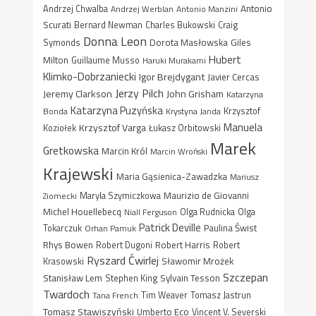
Antonio
Andrzej Chwalba
Andrzej Werblan
Antonio Manzini
Scurati
Bernard Newman
Charles Bukowski
Craig
Donna Leon
Dorota Masłowska
Giles
Symonds
Hubert
Milton
Guillaume Musso
Haruki Murakami
Klimko-Dobrzaniecki
Igor Brejdygant
Javier Cercas
Jerzy Pilch
Jeremy Clarkson
John Grisham
Katarzyna
Katarzyna Puzyńska
Bonda
Krystyna Janda
Krzysztof
Manuela
Krzysztof Varga
Koziołek
Łukasz Orbitowski
Marek
Gretkowska
Marcin Król
Marcin Wroński
Krajewski
Maria Gąsienica-Zawadzka
Mariusz
Maurizio de Giovanni
Ziomecki
Maryla Szymiczkowa
Michel Houellebecq
Niall Ferguson
Olga Rudnicka
Olga
Patrick Deville
Paulina Świst
Tokarczuk
Orhan Pamuk
Rhys Bowen
Robert Harris
Robert Dugoni
Robert
Ryszard Ćwirlej
Sławomir Mrożek
Krasowski
Szczepan
Stanisław Lem
Sylvain Tesson
Stephen King
Twardoch
Tana French
Tim Weaver
Tomasz Jastrun
Tomasz Stawiszyński
Umberto Eco
Vincent V. Severski