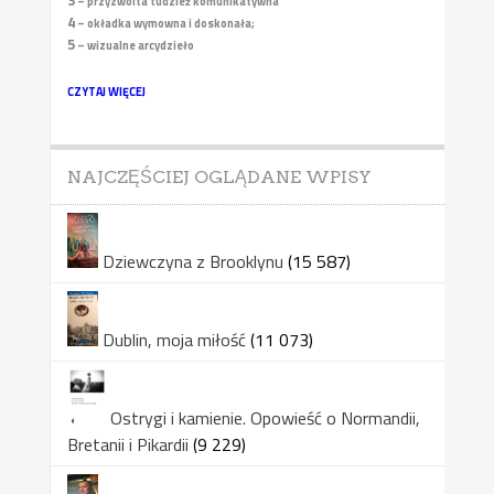
3
– przyzwoita tudzież komunikatywna
4
– okładka wymowna i doskonała;
5
– wizualne arcydzieło
CZYTAJ WIĘCEJ
NAJCZĘŚCIEJ OGLĄDANE WPISY
Dziewczyna z Brooklynu
(15 587)
Dublin, moja miłość
(11 073)
Ostrygi i kamienie. Opowieść o Normandii,
Bretanii i Pikardii
(9 229)