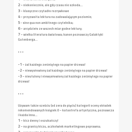
2
– niekoniecznie, ale gdy czasu nie szkoda...
3
– klasyczne czytadło rozrywkowe
4
– przyzwoita lektura na zadowalającym poziomie;
5
- sine qua non ambitnego czytelnika;
6
– arcydzieło ze wszech miar godne lektury;
7
– wielka literatura światowa; kanon poznawczy Galaktyki
Gutenberga...
• • •
-1
– żal każdego zerżniętego na papier drzewa!
-2
– niewysłowiony żal każdego zerżniętego na papier drzewa!
-3
– nieutulony i niewysłowiony żal każdego zerżniętego na papier
drzewa!
• • •
Używam także sześciu (od zera do pięciu) kategorii oceny okładek
rekomendowanych książek:
0 – katastrofa artystyczna, poznawcza
i każda inna...
1
– kicz denny i oszukańczy!
2
– na granicy kiczu, aczkolwiek marketingowo poprawna;