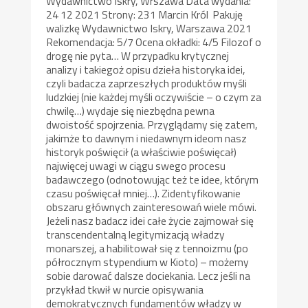
Wydawnictwo Iskry, Wrszawa Data wydania:
24 12 2021 Strony: 231 Marcin Król Pakuję
walizkę Wydawnictwo Iskry, Warszawa 2021
Rekomendacja: 5/7 Ocena okładki: 4/5 Filozof o
drogę nie pyta… W przypadku krytycznej
analizy i takiegoż opisu dzieła historyka idei,
czyli badacza zaprzeszłych produktów myśli
ludzkiej (nie każdej myśli oczywiście – o czym za
chwilę…) wydaje się niezbędna pewna
dwoistość spojrzenia. Przyglądamy się zatem,
jakimże to dawnym i niedawnym ideom nasz
historyk poświęcił (a właściwie poświęcał)
najwięcej uwagi w ciągu swego procesu
badawczego (odnotowując też te idee, którym
czasu poświęcał mniej…). Zidentyfikowanie
obszaru głównych zainteresowań wiele mówi.
Jeżeli nasz badacz idei całe życie zajmował się
transcendentalną legitymizacją władzy
monarszej, a habilitował się z tennoizmu (po
półrocznym stypendium w Kioto) – możemy
sobie darować dalsze dociekania. Lecz jeśli na
przykład tkwił w nurcie opisywania
demokratycznych fundamentów władzy w