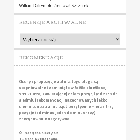
William Dalrymple
Ziemowit Szczerek
RECENZJE ARCHIWALNE
Recenzje
archiwalne
REKOMENDACJE
Oceny i propozycje autora tego bloga są
stopniowalne i zamknięte w ściśle określonej
strukturze, zawierającej osiem pozycji (od zera do
siedmiu) rekomendacji nacechowanych lekko
ujemnie, neutralnie bądź pozytywnie – oraz trzy
pozycje (od minus jeden do minus trzy)
zdecydowanie negatywne:
0
– raczej dno; nie czytać!
1
– słabe, lektura zbędna;