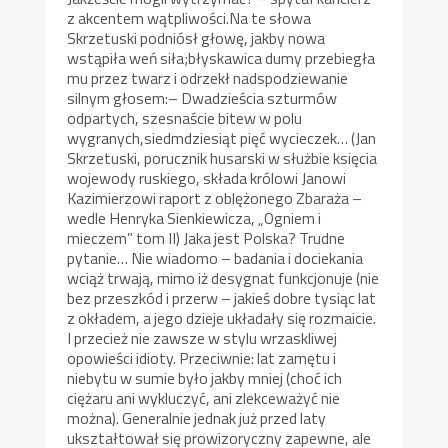
z akcentem wątpliwości.Na te słowa
Skrzetuski podniósł głowę, jakby nowa
wstąpiła weń siła;błyskawica dumy przebiegła
mu przez twarz i odrzekł nadspodziewanie
silnym głosem:– Dwadzieścia szturmów
odpartych, szesnaście bitew w polu
wygranych,siedmdziesiąt pięć wycieczek… (Jan
Skrzetuski, porucznik husarski w służbie księcia
wojewody ruskiego, składa królowi Janowi
Kazimierzowi raport z oblężonego Zbaraża –
wedle Henryka Sienkiewicza, „Ogniem i
mieczem” tom II) Jaka jest Polska? Trudne
pytanie… Nie wiadomo – badania i dociekania
wciąż trwają, mimo iż desygnat funkcjonuje (nie
bez przeszkód i przerw – jakieś dobre tysiąc lat
z okładem, a jego dzieje układały się rozmaicie.
I przecież nie zawsze w stylu wrzaskliwej
opowieści idioty. Przeciwnie: lat zamętu i
niebytu w sumie było jakby mniej (choć ich
ciężaru ani wykluczyć, ani zlekceważyć nie
można). Generalnie jednak już przed laty
ukształtował się prowizoryczny zapewne, ale