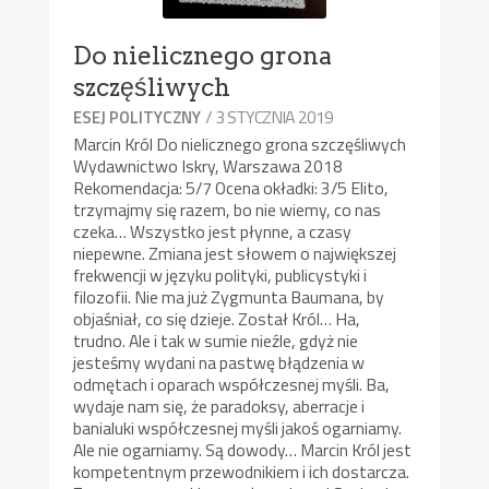
Do nielicznego grona
szczęśliwych
/ 3 STYCZNIA 2019
ESEJ POLITYCZNY
Marcin Król Do nielicznego grona szczęśliwych
Wydawnictwo Iskry, Warszawa 2018
Rekomendacja: 5/7 Ocena okładki: 3/5 Elito,
trzymajmy się razem, bo nie wiemy, co nas
czeka… Wszystko jest płynne, a czasy
niepewne. Zmiana jest słowem o największej
frekwencji w języku polityki, publicystyki i
filozofii. Nie ma już Zygmunta Baumana, by
objaśniał, co się dzieje. Został Król… Ha,
trudno. Ale i tak w sumie nieźle, gdyż nie
jesteśmy wydani na pastwę błądzenia w
odmętach i oparach współczesnej myśli. Ba,
wydaje nam się, że paradoksy, aberracje i
banialuki współczesnej myśli jakoś ogarniamy.
Ale nie ogarniamy. Są dowody… Marcin Król jest
kompetentnym przewodnikiem i ich dostarcza.