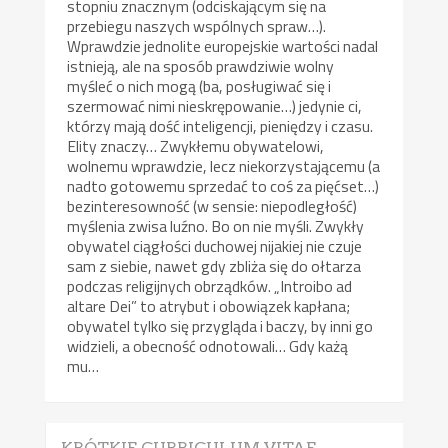
stopniu znacznym (odciskającym się na
przebiegu naszych wspólnych spraw…).
Wprawdzie jednolite europejskie wartości nadal
istnieją, ale na sposób prawdziwie wolny
myśleć o nich mogą (ba, posługiwać się i
szermować nimi nieskrępowanie…) jedynie ci,
którzy mają dość inteligencji, pieniędzy i czasu.
Elity znaczy… Zwykłemu obywatelowi,
wolnemu wprawdzie, lecz niekorzystającemu (a
nadto gotowemu sprzedać to coś za pięćset…)
bezinteresowność (w sensie: niepodległość)
myślenia zwisa luźno. Bo on nie myśli. Zwykły
obywatel ciągłości duchowej nijakiej nie czuje
sam z siebie, nawet gdy zbliża się do ołtarza
podczas religijnych obrządków. „Introibo ad
altare Dei” to atrybut i obowiązek kapłana;
obywatel tylko się przygląda i baczy, by inni go
widzieli, a obecność odnotowali… Gdy każą
mu…
KRÓTKIE CURRICULUM VITAE