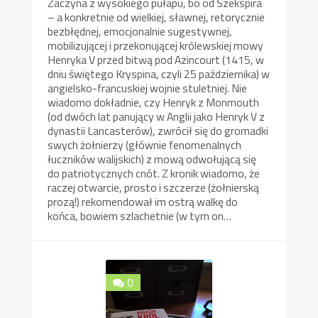
Zaczyna z wysokiego pułapu, bo od Szekspira
– a konkretnie od wielkiej, sławnej, retorycznie
bezbłędnej, emocjonalnie sugestywnej,
mobilizującej i przekonującej królewskiej mowy
Henryka V przed bitwą pod Azincourt (1415, w
dniu świętego Kryspina, czyli 25 października) w
angielsko-francuskiej wojnie stuletniej. Nie
wiadomo dokładnie, czy Henryk z Monmouth
(od dwóch lat panujący w Anglii jako Henryk V z
dynastii Lancasterów), zwrócił się do gromadki
swych żołnierzy (głównie fenomenalnych
łuczników walijskich) z mową odwołującą się
do patriotycznych cnót. Z kronik wiadomo, że
raczej otwarcie, prosto i szczerze (żołnierską
prozą!) rekomendował im ostrą walkę do
końca, bowiem szlachetnie (w tym on…
0