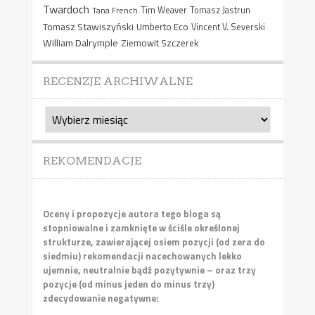
Twardoch
Tana French
Tim Weaver
Tomasz Jastrun
Tomasz Stawiszyński
Umberto Eco
Vincent V. Severski
William Dalrymple
Ziemowit Szczerek
RECENZJE ARCHIWALNE
Recenzje
archiwalne
REKOMENDACJE
Oceny i propozycje autora tego bloga są
stopniowalne i zamknięte w ściśle określonej
strukturze, zawierającej osiem pozycji (od zera do
siedmiu) rekomendacji nacechowanych lekko
ujemnie, neutralnie bądź pozytywnie – oraz trzy
pozycje (od minus jeden do minus trzy)
zdecydowanie negatywne: