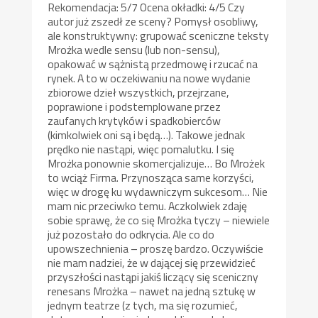
Rekomendacja: 5/7 Ocena okładki: 4/5 Czy
autor już zszedł ze sceny? Pomysł osobliwy,
ale konstruktywny: grupować sceniczne teksty
Mrożka wedle sensu (lub non-sensu),
opakować w sążnistą przedmowę i rzucać na
rynek. A to w oczekiwaniu na nowe wydanie
zbiorowe dzieł wszystkich, przejrzane,
poprawione i podstemplowane przez
zaufanych krytyków i spadkobierców
(kimkolwiek oni są i będą…). Takowe jednak
prędko nie nastąpi, więc pomalutku. I się
Mrożka ponownie skomercjalizuje… Bo Mrożek
to wciąż Firma. Przynosząca same korzyści,
więc w drogę ku wydawniczym sukcesom… Nie
mam nic przeciwko temu. Aczkolwiek zdaję
sobie sprawę, że co się Mrożka tyczy – niewiele
już pozostało do odkrycia. Ale co do
upowszechnienia – proszę bardzo. Oczywiście
nie mam nadziei, że w dającej się przewidzieć
przyszłości nastąpi jakiś liczący się sceniczny
renesans Mrożka – nawet na jedną sztukę w
jednym teatrze (z tych, ma się rozumieć,