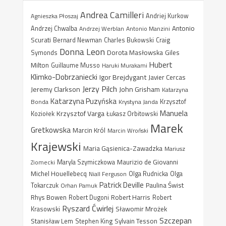
Andrea Camilleri
Agnieszka Płoszaj
Andriej Kurkow
Antonio
Andrzej Chwalba
Andrzej Werblan
Antonio Manzini
Scurati
Bernard Newman
Charles Bukowski
Craig
Donna Leon
Dorota Masłowska
Giles
Symonds
Hubert
Milton
Guillaume Musso
Haruki Murakami
Klimko-Dobrzaniecki
Igor Brejdygant
Javier Cercas
Jerzy Pilch
Jeremy Clarkson
John Grisham
Katarzyna
Katarzyna Puzyńska
Bonda
Krystyna Janda
Krzysztof
Manuela
Krzysztof Varga
Koziołek
Łukasz Orbitowski
Marek
Gretkowska
Marcin Król
Marcin Wroński
Krajewski
Maria Gąsienica-Zawadzka
Mariusz
Maurizio de Giovanni
Ziomecki
Maryla Szymiczkowa
Michel Houellebecq
Niall Ferguson
Olga Rudnicka
Olga
Patrick Deville
Paulina Świst
Tokarczuk
Orhan Pamuk
Rhys Bowen
Robert Harris
Robert Dugoni
Robert
Ryszard Ćwirlej
Sławomir Mrożek
Krasowski
Szczepan
Stanisław Lem
Sylvain Tesson
Stephen King