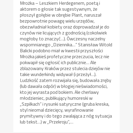
Mrożka – Leszkiem Herdegenem, poetą i
aktorem o głosie tak sugestywnym, że
płoszył gołębie w obrębie Plant, naruszał
bezpowrotnie powagę wielu urzędów,
obezwładniał kobiety oraz doprowadzał je do
czynów nie licujących z godnością (cokolwiek
mogłoby to znaczyć…). Ówczesny naczelny
wspomnianego „Dziennika…” Stanisław Witold
Balicki podobno miał w kwestii przyszłości
Mrożka jakieś profetyczne przeczucia, lecz nie
pokwapił się ogłosić ich publicznie… Ale
zblazowany Kraków przez stulecia dziejów nie
takie wunderkindy widywał (i przeżył…).
Ludzkość zatem rozwijała się, budowała zręby
(lub dawała odpór) w błogiej nieświadomości,
kto jej wyrasta pod bokiem. Ale cherlawy
młodzieniec, publikujący humoreski w
„Szpilkach” i rysunki satyryczne (gruba kreska,
styl nieomal dziecięcy, wyrafinowanie
prymitywny i do tego zwalająca z nóg sytuacja
lub tekst…) w „Przekroju”,…