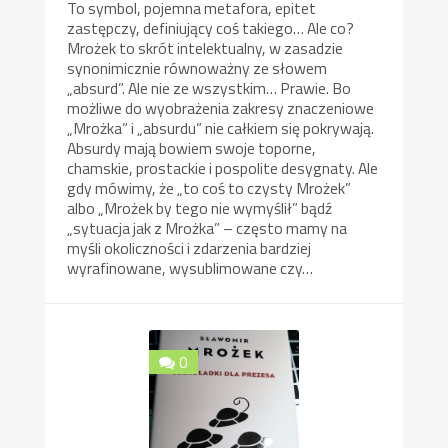
To symbol, pojemna metafora, epitet
zastępczy, definiujący coś takiego… Ale co?
Mrożek to skrót intelektualny, w zasadzie
synonimicznie równoważny ze słowem
„absurd”. Ale nie ze wszystkim… Prawie. Bo
możliwe do wyobrażenia zakresy znaczeniowe
„Mrożka” i „absurdu” nie całkiem się pokrywają.
Absurdy mają bowiem swoje toporne,
chamskie, prostackie i pospolite desygnaty. Ale
gdy mówimy, że „to coś to czysty Mrożek”
albo „Mrożek by tego nie wymyślił” bądź
„sytuacja jak z Mrożka” – często mamy na
myśli okoliczności i zdarzenia bardziej
wyrafinowane, wysublimowane czy…
0