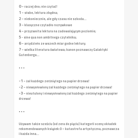
0
– raczej dno; nie czytać!
1
– słabe, lektura zbędna;
2
– niekoniecznie, ale gdy czasu nie szkoda...
3
– klasyczne czytadło rozrywkowe
4
– przyzwoita lektura na zadowalającym poziomie;
5
- sine qua non ambitnego czytelnika;
6
– arcydzieło ze wszech miar godne lektury;
7
– wielka literatura światowa; kanon poznawczy Galaktyki
Gutenberga...
• • •
-1
– żal każdego zerżniętego na papier drzewa!
-2
– niewysłowiony żal każdego zerżniętego na papier drzewa!
-3
– nieutulony i niewysłowiony żal każdego zerżniętego na papier
drzewa!
• • •
Używam także sześciu (od zera do pięciu) kategorii oceny okładek
rekomendowanych książek:
0 – katastrofa artystyczna, poznawcza
i każda inna...