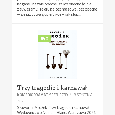
nogami i na tyle obecne, że ich obecności nie
zauważamy. Te drugie też masowe, też obecne
– ale już bywają upierdliwe – jak słup…
0
Trzy tragedie i karnawał
/ 18 STYCZNIA
KOMEDIODRAMAT SCENICZNY
2025
Sławomir Mrożek Trzy tragedie i karnawał
Wydawnictwo Noir sur Blanc, Warszawa 2024