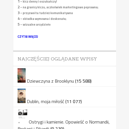
1
– kicz denny i oszukańczy!
2
– na granicy kiczu, aczkolwiek marketingowo poprawna;
3
– przyzwoita tudzież komunikatywna
4
– okładka wymowna i doskonała;
5
– wizualne arcydzieło
CZYTAJ WIĘCEJ
NAJCZĘŚCIEJ OGLĄDANE WPISY
Dziewczyna z Brooklynu
(15 588)
Dublin, moja miłość
(11 077)
Ostrygi i kamienie. Opowieść o Normandii,
Bretanii i Pikardii
(9 239)