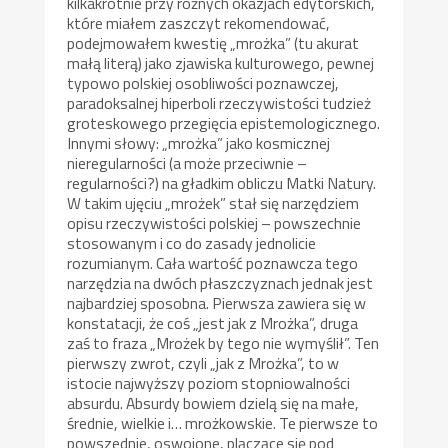
kilkakrotnie przy różnych okazjach edytorskich,
które miałem zaszczyt rekomendować,
podejmowałem kwestię „mrożka” (tu akurat
małą literą) jako zjawiska kulturowego, pewnej
typowo polskiej osobliwości poznawczej,
paradoksalnej hiperboli rzeczywistości tudzież
groteskowego przegięcia epistemologicznego.
Innymi słowy: „mrożka” jako kosmicznej
nieregularności (a może przeciwnie –
regularności?) na gładkim obliczu Matki Natury.
W takim ujęciu „mrożek” stał się narzędziem
opisu rzeczywistości polskiej – powszechnie
stosowanym i co do zasady jednolicie
rozumianym. Cała wartość poznawcza tego
narzędzia na dwóch płaszczyznach jednak jest
najbardziej sposobna. Pierwsza zawiera się w
konstatacji, że coś „jest jak z Mrożka”, druga
zaś to fraza „Mrożek by tego nie wymyślił”. Ten
pierwszy zwrot, czyli „jak z Mrożka”, to w
istocie najwyższy poziom stopniowalności
absurdu. Absurdy bowiem dzielą się na małe,
średnie, wielkie i… mrożkowskie. Te pierwsze to
powszednie, oswojone, plączące się pod