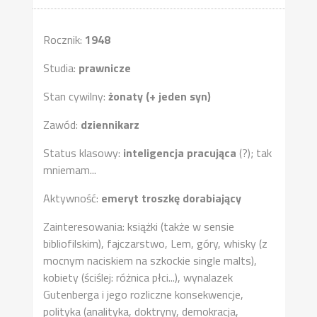
Rocznik:
1948
Studia:
prawnicze
Stan cywilny:
żonaty (+ jeden syn)
Zawód:
dziennikarz
Status klasowy:
inteligencja pracująca
(?); tak
mniemam...
Aktywność:
emeryt troszkę dorabiający
Zainteresowania: książki (także w sensie
bibliofilskim), fajczarstwo, Lem, góry, whisky (z
mocnym naciskiem na szkockie single malts),
kobiety (ściślej: różnica płci...), wynalazek
Gutenberga i jego rozliczne konsekwencje,
polityka (analityka, doktryny, demokracja,