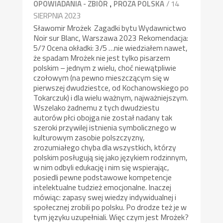
,
/ 14
OPOWIADANIA - ZBIÓR
PROZA POLSKA
SIERPNIA 2023
Sławomir Mrożek Zagadki bytu Wydawnictwo
Noir sur Blanc, Warszawa 2023 Rekomendacja:
5/7 Ocena okładki: 3/5 …nie wiedziałem nawet,
że spadam Mrożek nie jest tylko pisarzem
polskim – jednym z wielu, choć niewątpliwie
czołowym (na pewno mieszczącym się w
pierwszej dwudziestce, od Kochanowskiego po
Tokarczuk) i dla wielu ważnym, najważniejszym.
Wszelako żadnemu z tych dwudziestu
autorów płci obojga nie został nadany tak
szeroki przywilej istnienia symbolicznego w
kulturowym zasobie polszczyzny,
zrozumiałego chyba dla wszystkich, którzy
polskim posługują się jako językiem rodzinnym,
w nim odbyli edukację i nim się wspierając,
posiedli pewne podstawowe kompetencje
intelektualne tudzież emocjonalne. Inaczej
mówiąc: zapasy swej wiedzy indywidualnej i
społecznej zrobili po polsku. Po drodze też je w
tym języku uzupełniali. Więc czym jest Mrożek?