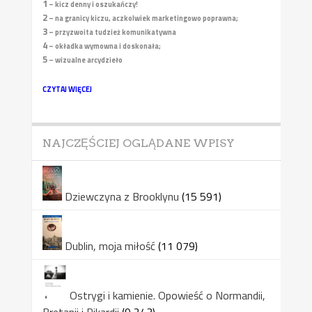
1
– kicz denny i oszukańczy!
2
– na granicy kiczu, aczkolwiek marketingowo poprawna;
3
– przyzwoita tudzież komunikatywna
4
– okładka wymowna i doskonała;
5
– wizualne arcydzieło
CZYTAJ WIĘCEJ
NAJCZĘŚCIEJ OGLĄDANE WPISY
Dziewczyna z Brooklynu
(15 591)
Dublin, moja miłość
(11 079)
Ostrygi i kamienie. Opowieść o Normandii,