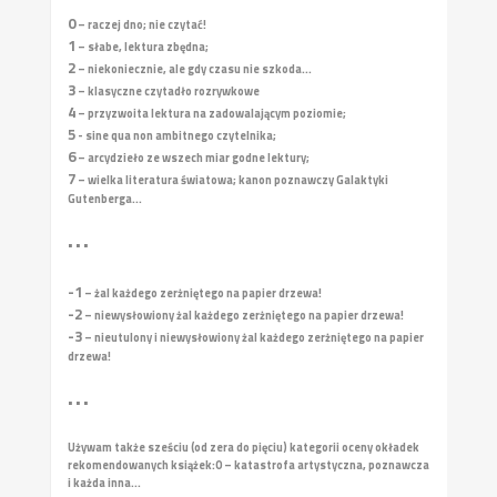
0
– raczej dno; nie czytać!
1
– słabe, lektura zbędna;
2
– niekoniecznie, ale gdy czasu nie szkoda...
3
– klasyczne czytadło rozrywkowe
4
– przyzwoita lektura na zadowalającym poziomie;
5
- sine qua non ambitnego czytelnika;
6
– arcydzieło ze wszech miar godne lektury;
7
– wielka literatura światowa; kanon poznawczy Galaktyki
Gutenberga...
• • •
-1
– żal każdego zerżniętego na papier drzewa!
-2
– niewysłowiony żal każdego zerżniętego na papier drzewa!
-3
– nieutulony i niewysłowiony żal każdego zerżniętego na papier
drzewa!
• • •
Używam także sześciu (od zera do pięciu) kategorii oceny okładek
rekomendowanych książek:
0 – katastrofa artystyczna, poznawcza
i każda inna...