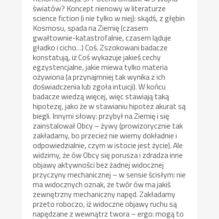
światów? Koncept nienowy w literaturze
science fiction (i nie tylko w niej): skądś, z głębin
Kosmosu, spada na Ziemię (czasem
gwałtownie-katastrofalnie, czasem ląduje
gładko i cicho…) Coś. Zszokowani badacze
konstatują, iż Coś wykazuje jakieś cechy
egzystencjalne, jakie miewa tylko materia
ożywiona (a przynajmniej tak wynika z ich
doświadczenia lub zgoła intuicji). W końcu
badacze wiedzą więcej, więc stawiają taką
hipotezę, jako że w stawianiu hipotez akurat są
biegli. Innymi słowy: przybył na Ziemię i się
zainstalował Obcy – żywy (prowizorycznie tak
zakładamy, bo przecież nie wiemy dokładnie i
odpowiedzialnie, czym w istocie jest życie). Ale
widzimy, że ów Obcy się porusza i zdradza inne
objawy aktywności bez żadnej widocznej
przyczyny mechanicznej – w sensie ścisłym: nie
ma widocznych oznak, że twór ów ma jakiś
zewnętrzny mechaniczny napęd. Zakładamy
przeto roboczo, iż widoczne objawy ruchu są
napędzane z wewnątrz twora – ergo: mogą to