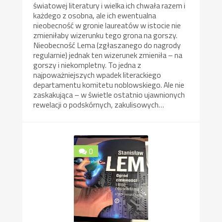
światowej literatury i wielka ich chwała razem i
każdego z osobna, ale ich ewentualna
nieobecność w gronie laureatów w istocie nie
zmieniłaby wizerunku tego grona na gorszy.
Nieobecność Lema (zgłaszanego do nagrody
regularnie) jednak ten wizerunek zmieniła – na
gorszy i niekompletny. To jedna z
najpoważniejszych wpadek literackiego
departamentu komitetu noblowskiego. Ale nie
zaskakująca – w świetle ostatnio ujawnionych
rewelacji o podskórnych, zakulisowych…
0