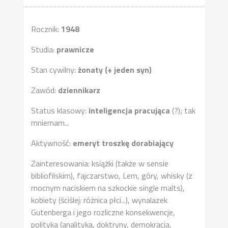
Rocznik:
1948
Studia:
prawnicze
Stan cywilny:
żonaty (+ jeden syn)
Zawód:
dziennikarz
Status klasowy:
inteligencja pracująca
(?); tak
mniemam...
Aktywność:
emeryt troszkę dorabiający
Zainteresowania: książki (także w sensie
bibliofilskim), fajczarstwo, Lem, góry, whisky (z
mocnym naciskiem na szkockie single malts),
kobiety (ściślej: różnica płci...), wynalazek
Gutenberga i jego rozliczne konsekwencje,
polityka (analityka, doktryny, demokracja,