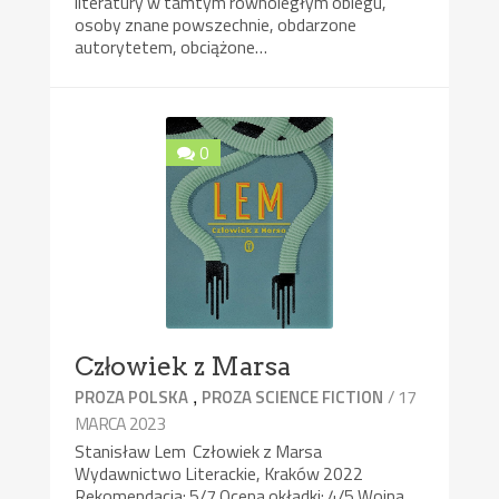
literatury w tamtym równoległym obiegu,
osoby znane powszechnie, obdarzone
autorytetem, obciążone…
0
Człowiek z Marsa
,
/ 17
PROZA POLSKA
PROZA SCIENCE FICTION
MARCA 2023
Stanisław Lem Człowiek z Marsa
Wydawnictwo Literackie, Kraków 2022
Rekomendacja: 5/7 Ocena okładki: 4/5 Wojna