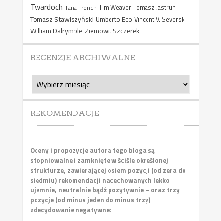
Twardoch
Tana French
Tim Weaver
Tomasz Jastrun
Tomasz Stawiszyński
Umberto Eco
Vincent V. Severski
William Dalrymple
Ziemowit Szczerek
RECENZJE ARCHIWALNE
Recenzje
archiwalne
REKOMENDACJE
Oceny i propozycje autora tego bloga są
stopniowalne i zamknięte w ściśle określonej
strukturze, zawierającej osiem pozycji (od zera do
siedmiu) rekomendacji nacechowanych lekko
ujemnie, neutralnie bądź pozytywnie – oraz trzy
pozycje (od minus jeden do minus trzy)
zdecydowanie negatywne: