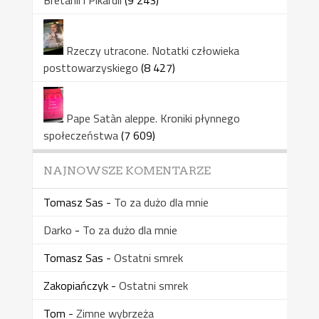
Bretanii i Pikardii
(9 243)
Rzeczy utracone. Notatki człowieka
posttowarzyskiego
(8 427)
Pape Satàn aleppe. Kroniki płynnego
społeczeństwa
(7 609)
NAJNOWSZE KOMENTARZE
Tomasz Sas
-
To za dużo dla mnie
Darko
-
To za dużo dla mnie
Tomasz Sas
-
Ostatni smrek
Zakopiańczyk
-
Ostatni smrek
Tom
-
Zimne wybrzeża