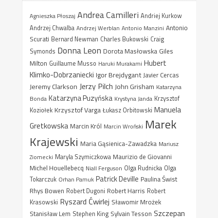
Andrea Camilleri
Agnieszka Płoszaj
Andriej Kurkow
Antonio
Andrzej Chwalba
Andrzej Werblan
Antonio Manzini
Scurati
Bernard Newman
Charles Bukowski
Craig
Donna Leon
Dorota Masłowska
Giles
Symonds
Hubert
Milton
Guillaume Musso
Haruki Murakami
Klimko-Dobrzaniecki
Igor Brejdygant
Javier Cercas
Jerzy Pilch
Jeremy Clarkson
John Grisham
Katarzyna
Katarzyna Puzyńska
Bonda
Krystyna Janda
Krzysztof
Manuela
Krzysztof Varga
Koziołek
Łukasz Orbitowski
Marek
Gretkowska
Marcin Król
Marcin Wroński
Krajewski
Maria Gąsienica-Zawadzka
Mariusz
Maurizio de Giovanni
Ziomecki
Maryla Szymiczkowa
Michel Houellebecq
Niall Ferguson
Olga Rudnicka
Olga
Patrick Deville
Paulina Świst
Tokarczuk
Orhan Pamuk
Rhys Bowen
Robert Harris
Robert Dugoni
Robert
Ryszard Ćwirlej
Sławomir Mrożek
Krasowski
Szczepan
Stanisław Lem
Sylvain Tesson
Stephen King