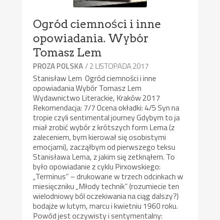
Ogród ciemności i inne
opowiadania. Wybór
Tomasz Lem
/ 2 LISTOPADA 2017
PROZA POLSKA
Stanisław Lem Ogród ciemności i inne
opowiadania Wybór Tomasz Lem
Wydawnictwo Literackie, Kraków 2017
Rekomendacja: 7/7 Ocena okładki: 4/5 Syn na
tropie czyli sentimental journey Gdybym to ja
miał zrobić wybór z krótszych form Lema (z
zaleceniem, bym kierował się osobistymi
emocjami), zacząłbym od pierwszego teksu
Stanisława Lema, z jakim się zetknąłem. To
było opowiadanie z cyklu Pirxowskiego:
„Terminus” – drukowane w trzech odcinkach w
miesięczniku „Młody technik” (rozumiecie ten
wielodniowy ból oczekiwania na ciąg dalszy?)
bodajże w lutym, marcu i kwietniu 1960 roku.
Powód jest oczywisty i sentymentalny: