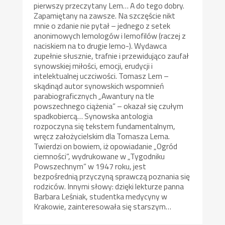
pierwszy przeczytany Lem… A do tego dobry.
Zapamiętany na zawsze. Na szczęście nikt
mnie o zdanie nie pytał – jednego z setek
anonimowych lemologów i lemofilów (raczej z
naciskiem na to drugie lemo-). Wydawca
zupełnie słusznie, trafnie i przewidująco zaufał
synowskiej miłości, emocji, erudycji i
intelektualnej uczciwości. Tomasz Lem –
skądinąd autor synowskich wspomnień
parabiograficznych „Awantury na tle
powszechnego ciążenia” – okazał się czułym
spadkobiercą… Synowska antologia
rozpoczyna się tekstem fundamentalnym,
wręcz założycielskim dla Tomasza Lema.
Twierdzi on bowiem, iż opowiadanie „Ogród
ciemności”, wydrukowane w „Tygodniku
Powszechnym” w 1947 roku, jest
bezpośrednią przyczyną sprawczą poznania się
rodziców. Innymi słowy: dzięki lekturze panna
Barbara Leśniak, studentka medycyny w
Krakowie, zainteresowała się starszym…