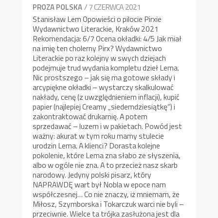
/ 7 CZERWCA 2021
PROZA POLSKA
Stanisław Lem Opowieści o pilocie Pirxie
Wydawnictwo Literackie, Kraków 2021
Rekomendacja: 6/7 Ocena okładki: 4/5 Jak miał
na imię ten cholerny Pirx? Wydawnictwo
Literackie po raz kolejny w swych dziejach
podejmuje trud wydania kompletu dzieł Lema.
Nic prostszego – jak się ma gotowe składy i
arcypiękne okładki – wystarczy skalkulować
nakłady, cenę (z uwzględnieniem inflacji), kupić
papier (najlepiej Creamy „siedemdziesiątkę”) i
zakontraktować drukarnię. A potem
sprzedawać – luzem i w pakietach. Powód jest
ważny: akurat w tym roku mamy stulecie
urodzin Lema. A klienci? Dorasta kolejne
pokolenie, które Lema zna słabo ze słyszenia,
albo w ogóle nie zna. A to przecież nasz skarb
narodowy. Jedyny polski pisarz, który
NAPRAWDĘ wart był Nobla w epoce nam
współczesnej… Co nie znaczy, iż mniemam, że
Miłosz, Szymborska i Tokarczuk warci nie byli –
przeciwnie. Wielce ta trójka zasłużona jest dla