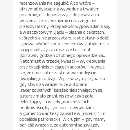
recenzowania nie zagubić. A po wtóre –
utrzymać dyscyplinę wywodu na trwałym
poziomie, nie dopuszczając do powstania
wrażenia, że recenzujemy coś, czego nie
przeczytaliśmy. Przypadłość wypowiadania się,
a w szczytowym ujęciu – pisania o tekstach,
których się nie przeczytało, jest ostatnio dość
typowa wśród tzw. recenzentów; natykam się
na jej rezultaty co i rusz. Ale to temat
doprawdy godzien osobnego opowiedzenia…
Natomiast w trzeciej kwestii – wykreowania
przy okazji nieistniejących autorów – wydaje
się, że nasz autor zastosował podejście
dwojakiego rodzaju. W pierwszym przypadku –
gdy stwarza wrażenie, że autorami
„recenzowanych” książek nieistniejących są
autorzy mało znani, niszowi czy zgoła
debiutujący – i wtedy „dookreśla” ich
osobowości, by tym łacniej wywodzić i
argumentować tezy zawarte w „recenzji”. To
podejście patronackie. W drugim – gdy mamy
odnieść wrażenie, że autorami są gwiazdy