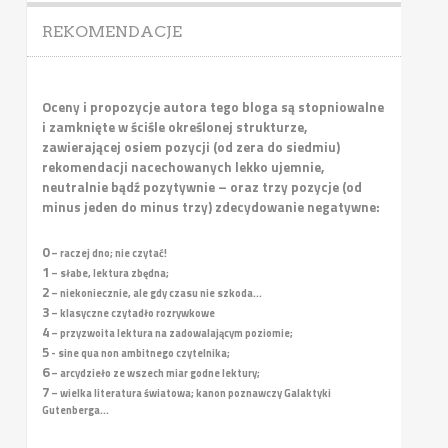
REKOMENDACJE
Oceny i propozycje autora tego bloga są stopniowalne
i zamknięte w ściśle określonej strukturze,
zawierającej osiem pozycji (od zera do siedmiu)
rekomendacji nacechowanych lekko ujemnie,
neutralnie bądź pozytywnie – oraz trzy pozycje (od
minus jeden do minus trzy) zdecydowanie negatywne:
0
– raczej dno; nie czytać!
1
– słabe, lektura zbędna;
2
– niekoniecznie, ale gdy czasu nie szkoda...
3
– klasyczne czytadło rozrywkowe
4
– przyzwoita lektura na zadowalającym poziomie;
5
- sine qua non ambitnego czytelnika;
6
– arcydzieło ze wszech miar godne lektury;
7
– wielka literatura światowa; kanon poznawczy Galaktyki
Gutenberga...