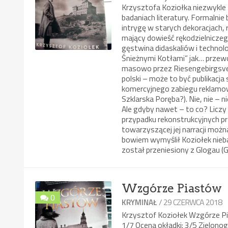
Krzysztofa Koziołka niezwykl
badaniach literatury. Formalnie
intrygę w starych dekoracjach,
mający dowieść rękodzielnicze
gęstwina didaskaliów i technol
Śnieżnymi Kotłami” jak… przew
masowo przez Riesengebirgsvere
polski – może to być publikacj
komercyjnego zabiegu reklamo
Szklarska Poręba?). Nie, nie –
Ale gdyby nawet – to co? Liczy 
przypadku rekonstrukcyjnych pr
towarzyszącej jej narracji możn
bowiem wymyślił Koziołek nieb
został przeniesiony z Glogau (
Wzgórze Piastów
0
/ 29 CZERWCA 2018
KRYMINAŁ
Krzysztof Koziołek Wzgórze 
1/7 Ocena okładki: 3/5 Zielonog