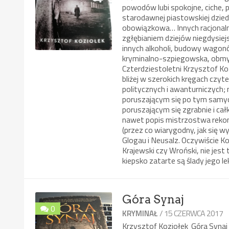
powodów lubi spokojne, ciche, 
starodawnej piastowskiej dzied
obowiązkowa… Innych racjonaln
zgłębianiem dziejów niegdysiej
innych alkoholi, budowy wagonó
kryminalno-szpiegowska, obmyśl
Czterdziestoletni Krzysztof Koz
bliżej w szerokich kręgach czyt
politycznych i awanturniczych
poruszającym się po tym samych
poruszającym się zgrabnie i cał
nawet popis mistrzostwa rekon
(przez co wiarygodny, jak się 
Glogau i Neusalz. Oczywiście K
Krajewski czy Wroński, nie jest
kiepsko zatarte są ślady jego l
Góra Synaj
0
/ 15 CZERWCA 2017
KRYMINAŁ
Krzysztof Koziołek Góra Syna