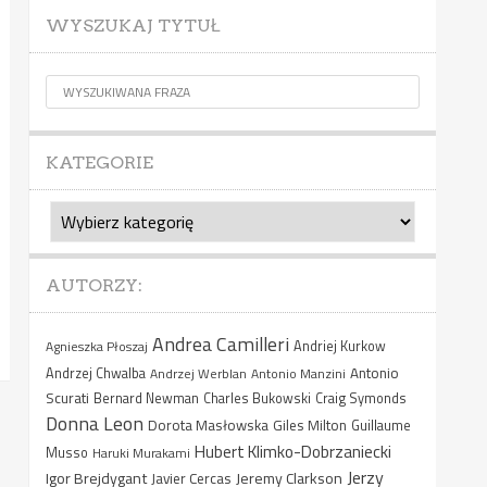
WYSZUKAJ TYTUŁ
KATEGORIE
Kategorie
AUTORZY:
Andrea Camilleri
Agnieszka Płoszaj
Andriej Kurkow
Antonio
Andrzej Chwalba
Andrzej Werblan
Antonio Manzini
Scurati
Bernard Newman
Charles Bukowski
Craig Symonds
Donna Leon
Dorota Masłowska
Giles Milton
Guillaume
Hubert Klimko-Dobrzaniecki
Musso
Haruki Murakami
Jerzy
Igor Brejdygant
Jeremy Clarkson
Javier Cercas