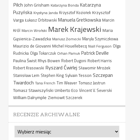
Pilch
Katarzyna
John Grisham
Katarzyna Bonda
Puzyńska
Krzysztof
Krystyna Janda
Krzysztof Koziołek
Manuela Gretkowska
Varga
Marcin
Łukasz Orbitowski
Marek Krajewski
Król
Maria
Marcin Wroński
Gąsienica-Zawadzka
Mariusz Ziomecki
Maryla Szymiczkowa
Maurizio de Giovanni
Michel Houellebecq
Niall Ferguson
Olga
Patrick Deville
Rudnicka
Olga Tokarczuk
Orhan Pamuk
Paulina Świst
Rhys Bowen
Robert Harris
Robert Dugoni
Ryszard Ćwirlej
Sławomir Mrożek
Robert Krasowski
Szczepan
Stanisław Lem
Sylvain Tesson
Stephen King
Twardoch
Tana French
Tim Weaver
Tomasz Jastrun
Tomasz Stawiszyński
Umberto Eco
Vincent V. Severski
William Dalrymple
Ziemowit Szczerek
RECENZJE ARCHIWALNE
Recenzje
archiwalne