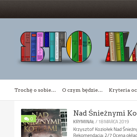
Trochę o sobie…
O czym będzie…
Kryteria o
Nad Śnieżnymi Ko
0
/ 18 MARCA 2019
KRYMINAŁ
Krzysztof Koziołek Nad Śnież
Rekomendacja: 2/7 Ocena okładk