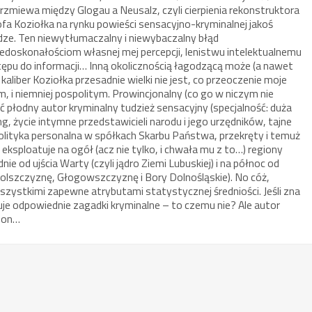
rzmiewa między Glogau a Neusalz, czyli cierpienia rekonstruktora
ofa Koziołka na rynku powieści sensacyjno-kryminalnej jakoś
ze. Ten niewytłumaczalny i niewybaczalny błąd
niedoskonałościom własnej mej percepcji, lenistwu intelektualnemu
ępu do informacji… Inną okolicznością łagodzącą może (a nawet
kaliber Koziołka przesadnie wielki nie jest, co przeoczenie moje
, i niemniej pospolitym. Prowincjonalny (co go w niczym nie
ść płodny autor kryminalny tudzież sensacyjny (specjalność: duża
ing, życie intymne przedstawicieli narodu i jego urzędników, tajne
polityka personalna w spółkach Skarbu Państwa, przekręty i temuż
 eksploatuje na ogół (acz nie tylko, i chwała mu z to…) regiony
e od ujścia Warty (czyli jądro Ziemi Lubuskiej) i na północ od
solszczyznę, Głogowszczyznę i Bory Dolnośląskie). No cóż,
wszystkimi zapewne atrybutami statystycznej średniości. Jeśli zna
suje odpowiednie zagadki kryminalne – to czemu nie? Ale autor
; on…