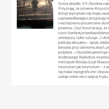
Ocena okładki: 3/5 Zbrodnia nab
Przyznaję, że istnienie Krzyszt
dotąd wymykało się mojej uwad
usprawiedliwiająco przypisuję 
i niechętnemu poszerzaniu dost
powinna…) być konstatacja, że i 
czyni i bardziej prawdopodobnym
umniejsza, tylko sytuuje…) i do
polityka aktualna – spiski, lobb
biesiady przy ośmiorniczkach, 
podobne …) Koziołek penetruje i
środkowego Nadodrza: na południ
metropolii Breslau (czyli Nowo
terytorium jak terytorium – z 
się realia topograficzne i dopa
zadaje sobie nieco więcej trudu