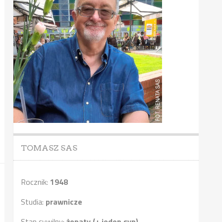
TOMASZ SAS
Rocznik:
1948
Studia:
prawnicze
Stan cywilny:
żonaty (+ jeden syn)