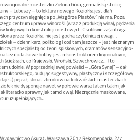
prowincjonalne miasteczko Zielona Góra, germańską stolicę
ziny – Lubuszy – to lektura nowego Koziołka jest dlań
ych przyczyn sięgnięcia po „Wzgórze Piastów” nie ma. Poza
szego centrum uprawy winorośli (wraz z produkcją wina), pędzenia
w kolejowych i konstrukcji mostowych. Osobliwie zaś intryga
ona przez Koziołka, nie jest godna czytelniczej uwagi…
iołek – dziennikarz, politolog i coś tam jeszcze – jest nieznanym
elniczych specjalistą od teorii spiskowych, dramatów sensacyjno-
; ma też dodatkowe hobby: jest rekonstruktorem kryminalnym,
 ścieżkach, co Krajewski, Wroński, Szwechłowicz… I to
kiem udolnie. W poprzedniej swej powieści – „Góra Synaj” – dał
struktorskiego, budując sugestywny, plastyczny i szczegółowy
wydaje…) pejzaż, klimat zbrodni w nadodrzańskich miasteczkach
oziołek nie dysponuje nawet w połowie warsztatem takim jak
 tak literacko sprawny jak tamci dwaj. Niezręcznie maskowane,
ektur uzupełniających:…
j Wydawnictwo Akurat, Warszawa 2017 Rekomendacja: 2/7