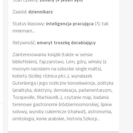
Zawód:
dziennikarz
Status klasowy:
inteligencja pracująca
(?); tak
mniemam...
Aktywność:
emeryt troszkę dorabiający
Zainteresowania: książki (także w sensie
bibliofilskim), fajczarstwo, Lem, góry, whisky (z
mocnym naciskiem na szkockie single malts),
kobiety (ściślej: różnica płci...), wynalazek
Gutenberga i jego rozliczne konsekwencje, polityka
(analityka, doktryny, demokracja, parlamentaryzm,
Tocqueville, Machiavelli...), czytanie map, badania
terenowe gastronomii śródziemnomorskiej, śpiew
solowy, wyroby cukiernicze (chałwa!), astronomia,
ornitologia, konie arabskie, historia Szkocji...