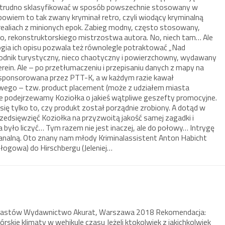
e trudno sklasyfikować w sposób powszechnie stosowany w
 bowiem to tak zwany kryminał retro, czyli wiodący kryminalną
 realiach z minionych epok. Zabieg modny, często stosowany,
go, rekonstruktorskiego mistrzostwa autora. No, niech tam… Ale
ogia ich opisu pozwala też równolegle potraktować „Nad
odnik turystyczny, nieco chaotyczny i powierzchowny, wydawany
in. Ale – po przetłumaczeniu i przepisaniu danych z mapy na
a sponsorowana przez PTT-K, a w każdym razie kawał
wego – tzw. product placement (może z udziałem miasta
 nie podejrzewamy Koziołka o jakieś wątpliwe geszefty promocyjne.
się tylko to, czy produkt został porządnie zrobiony. A dotąd w
zedsięwzięć Koziołka na przyzwoitą jakość samej zagadki i
a było liczyć… Tym razem nie jest inaczej, ale do połowy… Intrygę
analną. Oto znany nam młody Kriminalassistent Anton Habicht
Głogowa) do Hirschbergu (Jeleniej…
Piastów Wydawnictwo Akurat, Warszawa 2018 Rekomendacja:
órskie klimaty w wehikule czasu Jeżeli ktokolwiek z jakichkolwiek