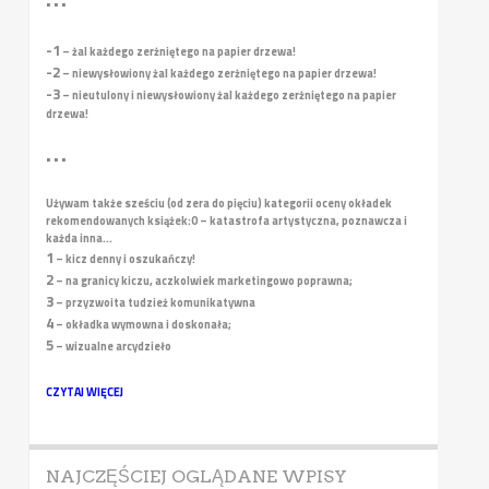
• • •
-1
– żal każdego zerżniętego na papier drzewa!
-2
– niewysłowiony żal każdego zerżniętego na papier drzewa!
-3
– nieutulony i niewysłowiony żal każdego zerżniętego na papier
drzewa!
• • •
Używam także sześciu (od zera do pięciu) kategorii oceny okładek
rekomendowanych książek:
0 – katastrofa artystyczna, poznawcza i
każda inna...
1
– kicz denny i oszukańczy!
2
– na granicy kiczu, aczkolwiek marketingowo poprawna;
3
– przyzwoita tudzież komunikatywna
4
– okładka wymowna i doskonała;
5
– wizualne arcydzieło
CZYTAJ WIĘCEJ
NAJCZĘŚCIEJ OGLĄDANE WPISY