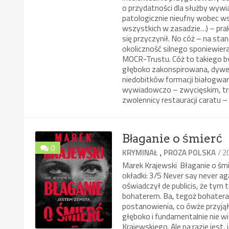
o przydatności dla służby wywi
patologicznie nieufny wobec w
wszystkich w zasadzie…) – prak
się przyczynił. No cóż – na sta
okoliczność silnego sponiewie
MOCR-Trustu. Cóż to takiego by
głęboko zakonspirowana, dywe
niedobitków formacji białogwar
wywiadowczo – zwycięskim, tri
zwolennicy restauracji caratu –
Błaganie o śmierć
0
,
/ 2
KRYMINAŁ
PROZA POLSKA
Marek Krajewski Błaganie o ś
okładki: 3/5 Never say never a
oświadczył de publicis, że tym
bohaterem. Ba, tegoż bohatera
postanowienia, co ówże przyjął 
głęboko i fundamentalnie nie wie
Krajewskiego. Ale na razie jest