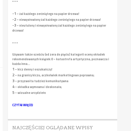
• • •
-1
– żal każdego zerżniętego na papier drzewa!
-2
– niewysłowiony żal każdego zerżniętego na papier drzewa!
-3
– nieutulony i niewysłowiony żal każdego zerżniętego na papier
drzewa!
• • •
Używam także sześciu (od zera do pięciu) kategorii oceny okładek
rekomendowanych książek:
0 – katastrofa artystyczna, poznawcza i
każda inna...
1
– kicz denny i oszukańczy!
2
– na granicy kiczu, aczkolwiek marketingowo poprawna;
3
– przyzwoita tudzież komunikatywna
4
– okładka wymowna i doskonała;
5
– wizualne arcydzieło
CZYTAJ WIĘCEJ
NAJCZĘŚCIEJ OGLĄDANE WPISY