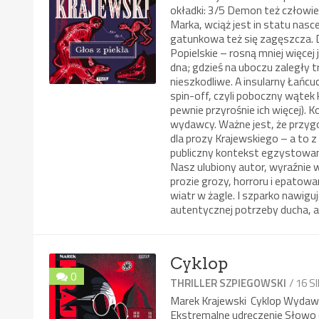
okładki: 3/5 Demon też człowie
Marka, wciąż jest in statu nas
gatunkowa też się zagęszcza. 
Popielskie – rosną mniej więce
dna; gdzieś na uboczu zaległy tr
nieszkodliwe. A insularny Łańc
spin-off, czyli poboczny wątek
pewnie przyrośnie ich więcej). 
wydawcy. Ważne jest, że przyg
dla prozy Krajewskiego – a to 
publiczny kontekst egzystowani
Nasz ulubiony autor, wyraźnie w 
prozie grozy, horroru i epatow
wiatr w żagle. I szparko nawigu
autentycznej potrzeby ducha, a 
Cyklop
0
/ 16 S
THRILLER SZPIEGOWSKI
Marek Krajewski Cyklop Wydawn
Ekstremalne udręczenie Słowo d