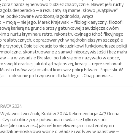
ę coraz bardziej nerwowo tudzież chaotycznie. Nawet jeśli ruchy
 zgoła desperacko – a rezultaty są marne; słowo „wątpliwe”
bitne, podyktowane wrodzoną łagodnością, wręcz
 moją – nie jego. Marek Krajewski – filolog klasyczny, filozof i
sową karierę na gruncie prozy gatunkowej zawdzięcza dwóm
im z nurtu kryminału retro, rekonstrukcyjnego (choć fikcyjnego
co realistycznych, dopracowanych w najdrobniejszym szczególe
 przyrody). Obie te kreacje to nietuzinkowi funkcjonariusze policji
 symboliczne, skonstruowane z samych nieoczywistości i bez mała
aw – a w zasadzie Breslau, bo tak się ono nazywało w epoce,
 swej literackiej, jak dotąd najlepszej, kreacji – reprezentował
 Miasto Lwów zaś uosabiał komisarz policji Edward Popielski. W
ci – dokładnie po trzynaście dla każdego… Obaj panowie…
ZERWCA 2024
u Wydawnictwo Znak, Kraków 2024 Rekomendacja: 4/7 Ocena
 Czy natolińczycy z puławianami wdali się tylko w spór
dzie (ale ubocznie…) jakimiś konsekwencjami materialnymi i
owadzili pełnoskalową wojnę o władzę i wpływy w państwie –