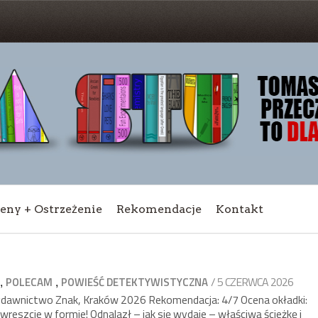
ceny + Ostrzeżenie
Rekomendacje
Kontakt
,
,
/ 5 CZERWCA 2026
POLECAM
POWIEŚĆ DETEKTYWISTYCZNA
ydawnictwo Znak, Kraków 2026 Rekomendacja: 4/7 Ocena okładki:
eszcie w formie! Odnalazł – jak się wydaje – właściwą ścieżkę i