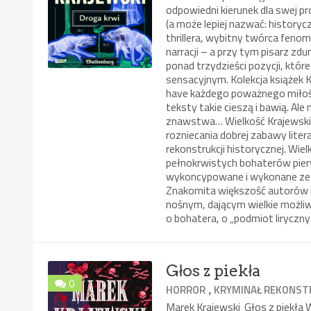
odpowiedni kierunek dla swej p
(a może lepiej nazwać: historyc
thrillera, wybitny twórca fen
narracji – a przy tym pisarz z
ponad trzydzieści pozycji, któ
sensacyjnym. Kolekcja książek
have każdego poważnego miłośni
teksty takie cieszą i bawią. Al
znawstwa… Wielkość Krajewskie
rozniecania dobrej zabawy liter
rekonstrukcji historycznej. Wi
pełnokrwistych bohaterów pierw
wykoncypowane i wykonane ze 
Znakomita większość autorów po
nośnym, dającym wielkie możliwo
o bohatera, o „podmiot liryczny
Głos z piekła
0
,
HORROR
KRYMINAŁ REKONST
Marek Krajewski Głos z piekł