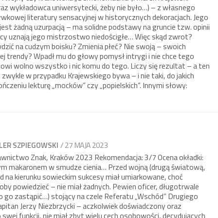
oraz wykładowca uniwersytecki, żeby nie było…) – z własnego
kowej literatury sensacyjnej w historycznych dekoracjach. Jego
 jest żadną uzurpacją – ma solidne podstawy na gruncie tzw. opinii
scy uznają jego mistrzostwo niedościgłe… Więc skąd zwrot?
wdzić na cudzym boisku? Zmienia płeć? Nie swoją – swoich
ej trendy? Wpadł mu do głowy pomysł intrygi i nie chce tego
i wolno wszystko i nic komu do tego. Liczy się rezultat – a ten
to zwykle w przypadku Krajewskiego bywa – i nie taki, do jakich
ończeniu lekturę „mocków” czy „popielskich”. Innymi słowy:
/ 27 MAJA 2023
LER SZPIEGOWSKI
wnictwo Znak, Kraków 2023 Rekomendacja: 3/7 Ocena okładki:
m makaronem w smudze cienia… Przed wojną (drugą światową,
ad na kierunku sowieckim sukcesy miał umiarkowane, choć
łoby powiedzieć – nie miał żadnych. Pewien oficer, długotrwale
kto go zastąpić…) stojący na czele Referatu „Wschód” Drugiego
pitan Jerzy Niezbrzycki – aczkolwiek doświadczony oraz
swej funkcji, nie miał zbyt wielu cech osobowości, decydujących