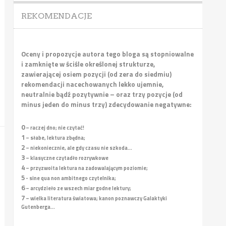
REKOMENDACJE
Oceny i propozycje autora tego bloga są stopniowalne
i zamknięte w ściśle określonej strukturze,
zawierającej osiem pozycji (od zera do siedmiu)
rekomendacji nacechowanych lekko ujemnie,
neutralnie bądź pozytywnie – oraz trzy pozycje (od
minus jeden do minus trzy) zdecydowanie negatywne:
0
– raczej dno; nie czytać!
1
– słabe, lektura zbędna;
2
– niekoniecznie, ale gdy czasu nie szkoda...
3
– klasyczne czytadło rozrywkowe
4
– przyzwoita lektura na zadowalającym poziomie;
5
- sine qua non ambitnego czytelnika;
6
– arcydzieło ze wszech miar godne lektury;
7
– wielka literatura światowa; kanon poznawczy Galaktyki
Gutenberga...