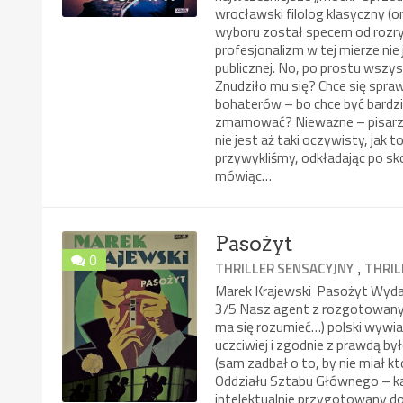
wrocławski filolog klasyczny (
wyboru został specem od rozryw
profesjonalizm w tej mierze nie
publicznej. No, po prostu wszy
Znudziło mu się? Chce się spra
bohaterów – bo chce być bardzi
zmarnować? Nieważne – pisarzow
nie jest aż taki oczywisty, jak 
przywykliśmy, odkładając po sk
mówiąc…
Pasożyt
0
,
THRILLER SENSACYJNY
THRIL
Marek Krajewski Pasożyt Wyda
3/5 Nasz agent z rozgotowany
ma się rozumieć…) polski wywi
uczciwiej i zgodnie z prawdą by
(sam zadbał o to, by nie miał 
Oddziału Sztabu Głównego – ka
intelektualnie przygotowany do 