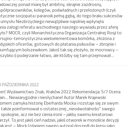
adowczej: ponad miarę był ambitny, skrajnie zazdrosny,
spółpracowników, kolegów, podwładnych i przełożonych (czyli
tycznie socjopata i paranoik pełną gębą, do tego braku sukcesów
n umysłu Niezbrzyckiego niewątpliwie najsilniej wpłynęła
rania załogi referatu wschodniego naszego wywiadu przez aferę
ło? MOCR, czyli Monarchistyczna Organizacja Centralnej Rosji to
rsyjno-terrorystyczna wieloelementowa komórka, złożona z
dyjskich oficerów, gotowych do płatania psikusów – zbrojnie i
umfującym bolszewikom. Jakoś tak się złożyło, że mocrowcy –
 szybko (i podejrzanie łatwo, ale któżby się tam przejmował…
0 PAŹDZIERNIKA 2022
mierć Wydawnictwo Znak, Kraków 2022 Rekomendacja: 5/7 Ocena
gain… Niewiarygodne i niesłychane! Autor Marek Krajewski
 tomem zamyka historię Eberharda Mocka i rozstaje się ze swym
 także poinformował o ostatecznej „nieodwołalności” swego
spokojnie, acz nie bez cienia ironii – jakby swemu kreatorowi
rzył. To jest jakiś cień nadziei, jakiś otworek w monolicie decyzji
, jak jest – Mock (zdaniem swego autora) doszedł do kresu jako