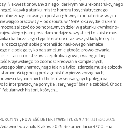
rozy. Niekwestionowany z niego lider kryminału rekonstrukcyjnego
znego), klasyk gatunku, mistrz horroru i psychiatrycznego
omenalnie zmajstrowanych postaci głównych bohaterów swych
dumiewająco pracowity – od debiutu w 1999 roku wydał drukiem
re można zaliczyć do pełnoprawnych dzieł w gatunku kryminalno-
 Krajewskiego (sam posiadam bodajże wszystkie) to zaiste must
ka i badacza tego typu literatury oraz wszystkich, których
e nie roszczących sobie pretensji do naukowego niemalże
go nie polega tylko na samej umiejętności prowokowania,
ackiej – ani na mistrzowskiej, drobiazgowej i wiarygodnej
elkość Krajewskiego to zdolność kreowania kompletnych,
szego planu narracyjnego (ale nie tylko; zdarzają mu się epizody
starannością godną protagonistów pierwszorzędnych).
wieści kryminalnych i thrillerów sensacyjnych polega na
ści interpretacyjne pomyśle „seryjnego” (ale nie zabójcy). Chodzi
” fabularnych historii, których…
,
/ 14 LUTEGO 2026
RUKCYJNY
POWIEŚĆ DETEKTYWISTYCZNA
a Wydawnictwo Znak, Kraków 2025 Rekomendacja: 3/7 Ocena