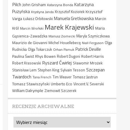
Pilch
Katarzyna
John Grisham
Katarzyna Bonda
Puzyńska
Krzysztof
Krystyna Janda
Krzysztof Koziołek
Manuela Gretkowska
Varga
Marcin
Łukasz Orbitowski
Marek Krajewski
Król
Maria
Marcin Wroński
Gąsienica-Zawadzka
Mariusz Ziomecki
Maryla Szymiczkowa
Maurizio de Giovanni
Michel Houellebecq
Niall Ferguson
Olga
Patrick Deville
Rudnicka
Olga Tokarczuk
Orhan Pamuk
Paulina Świst
Rhys Bowen
Robert Harris
Robert Dugoni
Ryszard Ćwirlej
Sławomir Mrożek
Robert Krasowski
Szczepan
Stanisław Lem
Sylvain Tesson
Stephen King
Twardoch
Tana French
Tim Weaver
Tomasz Jastrun
Tomasz Stawiszyński
Umberto Eco
Vincent V. Severski
William Dalrymple
Ziemowit Szczerek
RECENZJE ARCHIWALNE
Recenzje
archiwalne