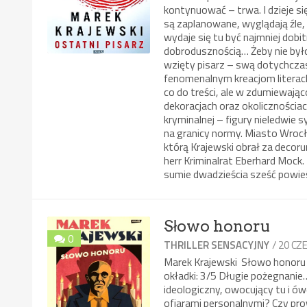
kontynuować – trwa. I dzieje si
są zaplanowane, wyglądają źle,
wydaje się tu być najmniej do
dobrodusznością… Żeby nie było –
wzięty pisarz – swą dotychcza
fenomenalnym kreacjom literack
co do treści, ale w zdumiewają
dekoracjach oraz okolicznościach
kryminalnej – figury nieledwie
na granicy normy. Miasto Wrocł
którą Krajewski obrał za decorum
herr Kriminalrat Eberhard Mock.
sumie dwadzieścia sześć powieś
Słowo honoru
0
/ 20 C
THRILLER SENSACYJNY
Marek Krajewski Słowo honor
okładki: 3/5 Długie pożegnanie…
ideologiczny, owocujący tu i ów
ofiarami personalnymi? Czy pr