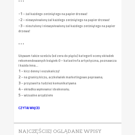
• • •
-1
– żal każdego zerżniętego na papier drzewa!
-2
– niewysłowiony żal każdego zerżniętego na papier drzewa!
-3
– nieutulony i niewysłowiony żal każdego zerżniętego na papier
drzewa!
• • •
Używam także sześciu (od zera do pięciu) kategorii oceny okładek
rekomendowanych książek:
0 – katastrofa artystyczna, poznawcza
i każda inna...
1
– kicz denny i oszukańczy!
2
– na granicy kiczu, aczkolwiek marketingowo poprawna;
3
– przyzwoita tudzież komunikatywna
4
– okładka wymowna i doskonała;
5
– wizualne arcydzieło
CZYTAJ WIĘCEJ
NAJCZĘŚCIEJ OGLĄDANE WPISY