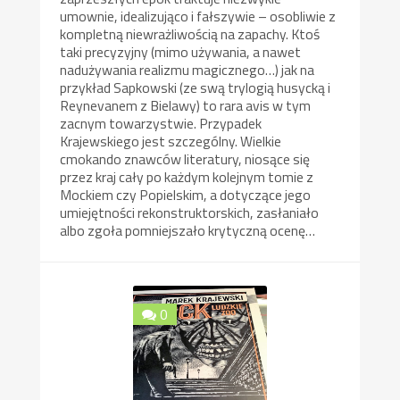
umownie, idealizująco i fałszywie – osobliwie z
kompletną niewrażliwością na zapachy. Ktoś
taki precyzyjny (mimo używania, a nawet
nadużywania realizmu magicznego…) jak na
przykład Sapkowski (ze swą trylogią husycką i
Reynevanem z Bielawy) to rara avis w tym
zacnym towarzystwie. Przypadek
Krajewskiego jest szczególny. Wielkie
cmokando znawców literatury, niosące się
przez kraj cały po każdym kolejnym tomie z
Mockiem czy Popielskim, a dotyczące jego
umiejętności rekonstruktorskich, zasłaniało
albo zgoła pomniejszało krytyczną ocenę…
0