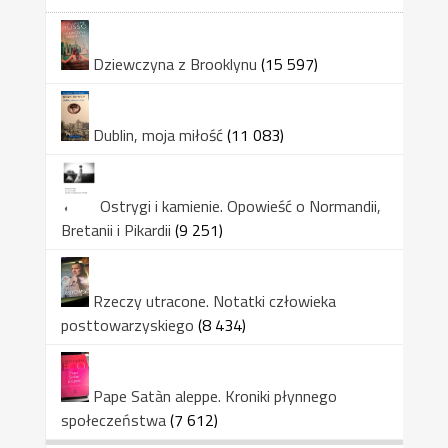
Dziewczyna z Brooklynu
(15 597)
Dublin, moja miłość
(11 083)
Ostrygi i kamienie. Opowieść o Normandii,
Bretanii i Pikardii
(9 251)
Rzeczy utracone. Notatki człowieka
posttowarzyskiego
(8 434)
Pape Satàn aleppe. Kroniki płynnego
społeczeństwa
(7 612)