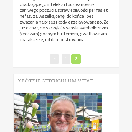
chadzającego intelektu tudzież nosiciel
żarliwego poczucia sprawiedliwości per fas et
nefas, za wszelką cenę, do końca i bez
zważania na przeszkody egzekwowanego. Że
już o chwycie szczęk (w sensie symbolicznym,
śledczym) godnym bullterriera, gwałtownym
charakterze, od demonstrowania…
Nawigacja
Page
Page
«
1
2
po
wpisach
KRÓTKIE CURRICULUM VITAE