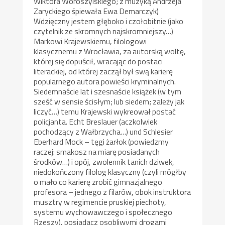
Wiktora Woroszylskiego; z muzyką Andrzeja
Zaryckiego śpiewała Ewa Demarczyk)
Wdzięczny jestem głęboko i czołobitnie (jako
czytelnik ze skromnych najskromniejszy…)
Markowi Krajewskiemu, filologowi
klasycznemu z Wrocławia, za autorską woltę,
której się dopuścił, wracając do postaci
literackiej, od której zaczął był swą karierę
popularnego autora powieści kryminalnych.
Siedemnaście lat i szesnaście książek (w tym
sześć w sensie ścisłym; lub siedem; zależy jak
liczyć…) temu Krajewski wykreował postać
policjanta. Echt Breslauer (aczkolwiek
pochodzący z Wałbrzycha…) und Schlesier
Eberhard Mock – tęgi żarłok (powiedzmy
raczej: smakosz na miarę posiadanych
środków…) i opój, zwolennik tanich dziwek,
niedokończony filolog klasyczny (czyli mógłby
o mało co karierę zrobić gimnazjalnego
profesora – jednego z filarów, obok instruktora
musztry w regimencie pruskiej piechoty,
systemu wychowawczego i społecznego
Rzeszy), posiadacz osobliwymi drogami