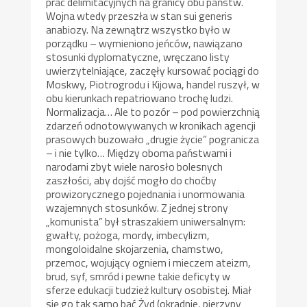
prac delimitacyjnych na granicy obu państw.
Wojna wtedy przeszła w stan sui generis
anabiozy. Na zewnątrz wszystko było w
porządku – wymieniono jeńców, nawiązano
stosunki dyplomatyczne, wręczano listy
uwierzytelniające, zaczęły kursować pociągi do
Moskwy, Piotrogrodu i Kijowa, handel ruszył, w
obu kierunkach repatriowano trochę ludzi.
Normalizacja… Ale to pozór – pod powierzchnią
zdarzeń odnotowywanych w kronikach agencji
prasowych buzowało „drugie życie” pogranicza
– i nie tylko… Między oboma państwami i
narodami zbyt wiele narosło bolesnych
zaszłości, aby dojść mogło do choćby
prowizorycznego pojednania i unormowania
wzajemnych stosunków. Z jednej strony
„komunista” był straszakiem uniwersalnym:
gwałty, pożoga, mordy, imbecylizm,
mongoloidalne skojarzenia, chamstwo,
przemoc, wojujący ogniem i mieczem ateizm,
brud, syf, smród i pewne takie deficyty w
sferze edukacji tudzież kultury osobistej. Miał
się go tak samo bać Żyd (okradnie, pierzyny