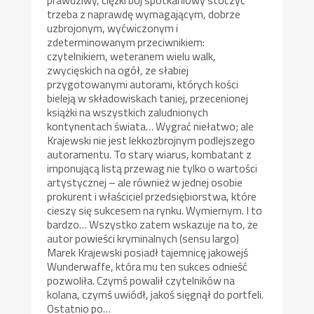
trzeba z naprawdę wymagającym, dobrze
uzbrojonym, wyćwiczonym i
zdeterminowanym przeciwnikiem:
czytelnikiem, weteranem wielu walk,
zwycięskich na ogół, ze słabiej
przygotowanymi autorami, których kości
bieleją w składowiskach taniej, przecenionej
książki na wszystkich zaludnionych
kontynentach świata… Wygrać niełatwo; ale
Krajewski nie jest lekkozbrojnym podlejszego
autoramentu. To stary wiarus, kombatant z
imponującą listą przewag nie tylko o wartości
artystycznej – ale również w jednej osobie
prokurent i właściciel przedsiębiorstwa, które
cieszy się sukcesem na rynku. Wymiernym. I to
bardzo… Wszystko zatem wskazuje na to, że
autor powieści kryminalnych (sensu largo)
Marek Krajewski posiadł tajemnicę jakowejś
Wunderwaffe, która mu ten sukces odnieść
pozwoliła. Czymś powalił czytelników na
kolana, czymś uwiódł, jakoś sięgnął do portfeli.
Ostatnio po…