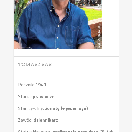
TOMASZ SAS
Rocznik:
1948
Studia:
prawnicze
Stan cywilny:
żonaty (+ jeden syn)
Zawód:
dziennikarz
Status klasowy:
inteligencja pracująca
(?); tak