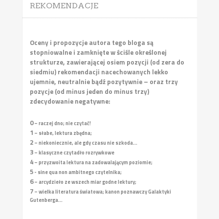
REKOMENDACJE
Oceny i propozycje autora tego bloga są
stopniowalne i zamknięte w ściśle określonej
strukturze, zawierającej osiem pozycji (od zera do
siedmiu) rekomendacji nacechowanych lekko
ujemnie, neutralnie bądź pozytywnie – oraz trzy
pozycje (od minus jeden do minus trzy)
zdecydowanie negatywne:
0
– raczej dno; nie czytać!
1
– słabe, lektura zbędna;
2
– niekoniecznie, ale gdy czasu nie szkoda...
3
– klasyczne czytadło rozrywkowe
4
– przyzwoita lektura na zadowalającym poziomie;
5
- sine qua non ambitnego czytelnika;
6
– arcydzieło ze wszech miar godne lektury;
7
– wielka literatura światowa; kanon poznawczy Galaktyki
Gutenberga...