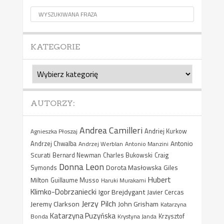
KATEGORIE
Kategorie
AUTORZY:
Andrea Camilleri
Agnieszka Płoszaj
Andriej Kurkow
Antonio
Andrzej Chwalba
Andrzej Werblan
Antonio Manzini
Scurati
Bernard Newman
Charles Bukowski
Craig
Donna Leon
Dorota Masłowska
Giles
Symonds
Hubert
Milton
Guillaume Musso
Haruki Murakami
Klimko-Dobrzaniecki
Igor Brejdygant
Javier Cercas
Jerzy Pilch
Jeremy Clarkson
John Grisham
Katarzyna
Katarzyna Puzyńska
Bonda
Krystyna Janda
Krzysztof