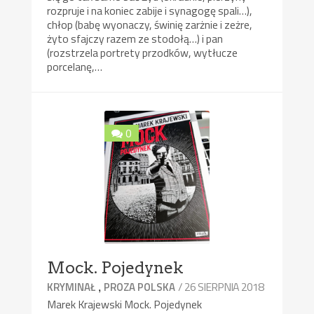
rozpruje i na koniec zabije i synagogę spali…),
chłop (babę wyonaczy, świnię zarżnie i zeżre,
żyto sfajczy razem ze stodołą…) i pan
(rozstrzela portrety przodków, wytłucze
porcelanę,…
0
Mock. Pojedynek
,
/ 26 SIERPNIA 2018
KRYMINAŁ
PROZA POLSKA
Marek Krajewski Mock. Pojedynek