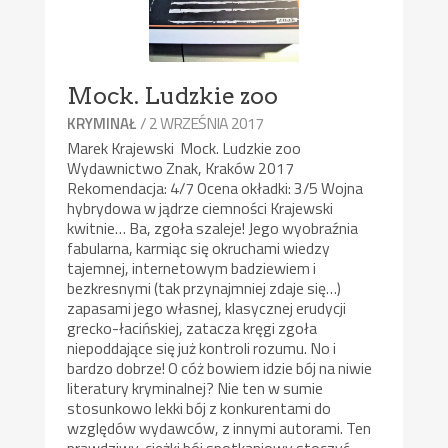
Mock. Ludzkie zoo
/ 2 WRZEŚNIA 2017
KRYMINAŁ
Marek Krajewski Mock. Ludzkie zoo
Wydawnictwo Znak, Kraków 2017
Rekomendacja: 4/7 Ocena okładki: 3/5 Wojna
hybrydowa w jądrze ciemności Krajewski
kwitnie… Ba, zgoła szaleje! Jego wyobraźnia
fabularna, karmiąc się okruchami wiedzy
tajemnej, internetowym badziewiem i
bezkresnymi (tak przynajmniej zdaje się…)
zapasami jego własnej, klasycznej erudycji
grecko-łacińskiej, zatacza kręgi zgoła
niepoddające się już kontroli rozumu. No i
bardzo dobrze! O cóż bowiem idzie bój na niwie
literatury kryminalnej? Nie ten w sumie
stosunkowo lekki bój z konkurentami do
względów wydawców, z innymi autorami. Ten
prawdziwy, ciężki bój spotkaniowy stoczyć