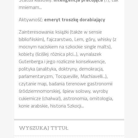
mniemam...
Aktywność:
emeryt troszkę dorabiający
Zainteresowania: książki (także w sensie
bibliofilskim), fajczarstwo, Lem, góry, whisky (z
mocnym naciskiem na szkockie single malts),
kobiety (ściślej: różnica płci...), wynalazek
Gutenberga i jego rozliczne konsekwencje,
polityka (analityka, doktryny, demokracja,
parlamentaryzm, Tocqueville, Machiavelli...),
czytanie map, badania terenowe gastronomii
śródziemnomorskiej, śpiew solowy, wyroby
cukiernicze (chałwa!), astronomia, ornitologia,
konie arabskie, historia Szkocji...
WYSZUKAJ TYTUŁ