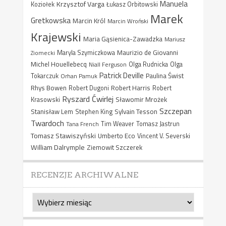
Manuela
Krzysztof Varga
Koziołek
Łukasz Orbitowski
Marek
Gretkowska
Marcin Król
Marcin Wroński
Krajewski
Maria Gąsienica-Zawadzka
Mariusz
Maurizio de Giovanni
Ziomecki
Maryla Szymiczkowa
Michel Houellebecq
Niall Ferguson
Olga Rudnicka
Olga
Patrick Deville
Paulina Świst
Tokarczuk
Orhan Pamuk
Rhys Bowen
Robert Harris
Robert Dugoni
Robert
Ryszard Ćwirlej
Sławomir Mrożek
Krasowski
Szczepan
Stanisław Lem
Sylvain Tesson
Stephen King
Twardoch
Tana French
Tim Weaver
Tomasz Jastrun
Tomasz Stawiszyński
Umberto Eco
Vincent V. Severski
William Dalrymple
Ziemowit Szczerek
RECENZJE ARCHIWALNE
Recenzje
archiwalne