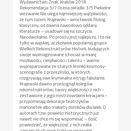
Wydawnictwo Znak, Kraków 2018
Rekomendacja: 5/7 Ocena okładki: 3/5 Piekielne
wezwanie Nie ulega najmniejszej wątpliwości,
że tym razem Krajewski – wrocławski filolog
klasyczny, od dawna zawodowo oddany
literaturze – usadowił się na szczycie.
Nieodwołalnie. Po prostu jest najlepszy. I to nie
tylko w wąskiej, aczkolwiek popularnej grupce
Wielkich Rekonstruktorów Historii, budujących
swoje wyimaginowane (chociaż w miarę
możliwości, cierpliwości i talentu – wierne
wypreparowane ze starych kronik) kosmosy-
scenografie z przeszłości, w których
rozgrywają swe kryminalne intrygi fabularne.
Krajewski dawno prześcignął kolegów
rekonstruktorów; twory większości z nich –
zestawione z jego mistrzowskimi kreacjami -
przypominają dekoracje teatrzyków
marionetek albo makiety domków dla lalek. O
autorach tzw. powieści historycznych już
nawet nie chce mi się wspominać – dość
powiedzieć, że większość z nich realia
zaprzeszłych epok traktuje niezwykle