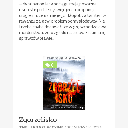
– dwaj panowie w pociągu mają poważne
osobiste problemy, więc jeden proponuje
drugiemu, że usunie jego „kłopot”, a tamten w
rewanżu załatwi problem pomysłodawcy. Nie
trzeba chyba dodawać, że w grę wchodzą dwa
morderstwa, ze względu na zmowę i zamianę
sprawców prawie…
0
Zgorzelisko
/ 29 WRZEŚNIA 2024
THRILLER SENSACYJNY