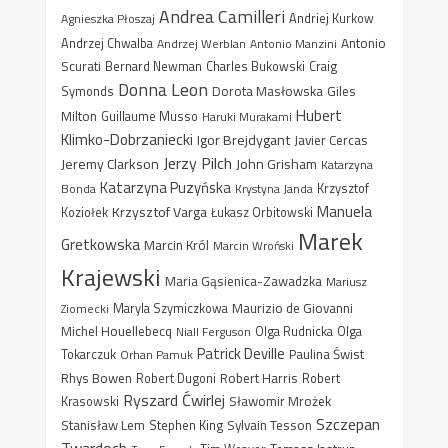
Andrea Camilleri
Agnieszka Płoszaj
Andriej Kurkow
Antonio
Andrzej Chwalba
Andrzej Werblan
Antonio Manzini
Scurati
Bernard Newman
Charles Bukowski
Craig
Donna Leon
Dorota Masłowska
Giles
Symonds
Hubert
Milton
Guillaume Musso
Haruki Murakami
Klimko-Dobrzaniecki
Igor Brejdygant
Javier Cercas
Jerzy Pilch
Jeremy Clarkson
John Grisham
Katarzyna
Katarzyna Puzyńska
Bonda
Krystyna Janda
Krzysztof
Manuela
Krzysztof Varga
Koziołek
Łukasz Orbitowski
Marek
Gretkowska
Marcin Król
Marcin Wroński
Krajewski
Maria Gąsienica-Zawadzka
Mariusz
Maurizio de Giovanni
Ziomecki
Maryla Szymiczkowa
Michel Houellebecq
Niall Ferguson
Olga Rudnicka
Olga
Patrick Deville
Paulina Świst
Tokarczuk
Orhan Pamuk
Rhys Bowen
Robert Harris
Robert Dugoni
Robert
Ryszard Ćwirlej
Sławomir Mrożek
Krasowski
Szczepan
Stanisław Lem
Sylvain Tesson
Stephen King
Twardoch