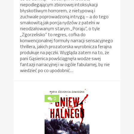
niepodlegającym zbiorowej intoksykacji
błyskotliwym horrorem, z nietypową i
zuchwale poprowadzoną intrygą – a do tego
smakowitą jak porcja rydzów z patelni w
nieodżałowanym starym „Poraju”, o tyle
„Zgorzelisko” to regres, cofka do
konwencjonalnej formuły narracji sensacyjnego
thrillera, jakich prozatorska wyrobnicza ferajna
produkuje na pęczki. Wygląda zatem na to, że
pani Gąsienica powściągnęła wodze swej
fantazji narracyjnej i w ogóle fabularnej, by nie
wiedzieć po co upodobnić…
0