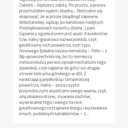
Zabiłeś – będziesz zabity. Po prostu, a proces
przed ludzkim sądem zbędny… Nietrudno się
skapować, że w prozie (skądinąd zapewne
debiutanckiej, sądząc po barokowo nadętych
Podziękowaniach na końcu dzieła…) pani
Gąsienicy egzekutorem jest wiatr. A konkretnie
tzw. halny (gwarowa nazwa polska), czyli
gwałtowny ruch powietrza, ruch typu
fenowego (lokalna nazwa niemiecka – föhn – z
Alp upowszechniła się, bo to niemieccy
meteorolodzy pierwsi opisali mechanizm tego
zjawiska), czyli najpierw do góry i po drugiej
stronie łańcucha górskiego w dół. Z
narastającą prędkością i temperaturą
powietrza. Halny – poza czysto
przyrodniczymi aspektami swego wiania, czyli
siłą obalania drzew, zrywania dachów,
wywracania tego i owego na nice,
gwałtownego roztapiania śniegu i wyzwalania
innych, podobnych kataklizmów – z…