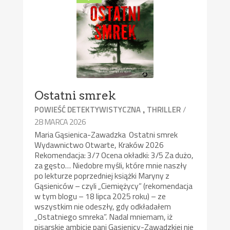
Ostatni smrek
,
/
POWIEŚĆ DETEKTYWISTYCZNA
THRILLER
28 MARCA 2026
Maria Gąsienica-Zawadzka Ostatni smrek
Wydawnictwo Otwarte, Kraków 2026
Rekomendacja: 3/7 Ocena okładki: 3/5 Za dużo,
za gęsto… Niedobre myśli, które mnie naszły
po lekturze poprzedniej książki Maryny z
Gąsieniców – czyli „Ciemiężycy” (rekomendacja
w tym blogu – 18 lipca 2025 roku) – ze
wszystkim nie odeszły, gdy odkładałem
„Ostatniego smreka”. Nadal mniemam, iż
pisarskie ambicje pani Gąsienicy-Zawadzkiej nie