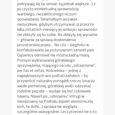
pokrywają się (w sensie: są jednak większe…) z
jej czysto intelektualną sprawnością
wartkiego, niezakłóconego niczym
opowiadania. Skłamałbym wszakże
nieżyczliwie, gdybym utrzymywał, iż przez te
kilka ostatnich miesięcy jej ambicje i sprawności
nie zbliżyły się ku sobie. Bo zbliżyły się wyraźnie
– głównie za sprawą doskonalenia
prozatorskiej praxis… No cóż – biegłości w
konfabulowaniu (w pozytywnym sensie!) pani
Gąsienicy odmówić nie można żadną miarą.
Pomysł wykreowania góralskiego
sprzysiężenia, mającego na celu „odceprzenie”,
per fas et nefas, Kościeliska – jednej z
najpiękniejszych wsi podtatrzańskich – by
przywrócić naturalny porządek rzeczy (znaczy
wedle plemiennej, góralskiej woli) i odzyskać
rodzime pejzaże – wydaje się być cokolwiek
naiwny. Nawet po „uzbrojeniu” intrygi w
nieodzowny na Podhalu aspekt ekonomiczny
(ech, te dutki…) sprawa nie wygląda
szczególnie wiarygodnie. Lecz przecież nie o to