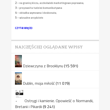
2
– na granicy kiczu, aczkolwiek marketingowo poprawna;
3
– przyzwoita tudzież komunikatywna
4
– okładka wymowna i doskonała;
5
– wizualne arcydzieło
CZYTAJ WIĘCEJ
NAJCZĘŚCIEJ OGLĄDANE WPISY
Dziewczyna z Brooklynu
(15 591)
Dublin, moja miłość
(11 079)
Ostrygi i kamienie. Opowieść o Normandii,
Bretanii i Pikardii
(9 241)