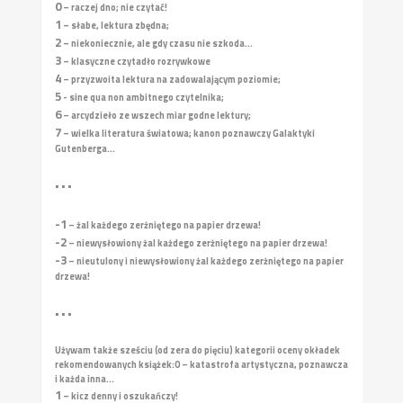
0
– raczej dno; nie czytać!
1
– słabe, lektura zbędna;
2
– niekoniecznie, ale gdy czasu nie szkoda...
3
– klasyczne czytadło rozrywkowe
4
– przyzwoita lektura na zadowalającym poziomie;
5
- sine qua non ambitnego czytelnika;
6
– arcydzieło ze wszech miar godne lektury;
7
– wielka literatura światowa; kanon poznawczy Galaktyki
Gutenberga...
• • •
-1
– żal każdego zerżniętego na papier drzewa!
-2
– niewysłowiony żal każdego zerżniętego na papier drzewa!
-3
– nieutulony i niewysłowiony żal każdego zerżniętego na papier
drzewa!
• • •
Używam także sześciu (od zera do pięciu) kategorii oceny okładek
rekomendowanych książek:
0 – katastrofa artystyczna, poznawcza
i każda inna...
1
– kicz denny i oszukańczy!