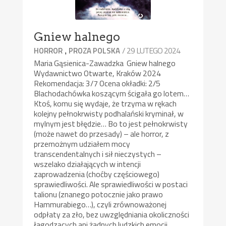
Gniew halnego
,
/ 29 LUTEGO 2024
HORROR
PROZA POLSKA
Maria Gąsienica-Zawadzka Gniew halnego
Wydawnictwo Otwarte, Kraków 2024
Rekomendacja: 3/7 Ocena okładki: 2/5
Blachodachówka koszącym ścigała go lotem…
Ktoś, komu się wydaje, że trzyma w rękach
kolejny pełnokrwisty podhalański kryminał, w
mylnym jest błędzie… Bo to jest pełnokrwisty
(może nawet do przesady) – ale horror, z
przemożnym udziałem mocy
transcendentalnych i sił nieczystych –
wszelako działających w intencji
zaprowadzenia (choćby częściowego)
sprawiedliwości. Ale sprawiedliwości w postaci
talionu (znanego potocznie jako prawo
Hammurabiego…), czyli zrównoważonej
odpłaty za zło, bez uwzględniania okoliczności
łagodzących ani żadnych ludzkich emocji.