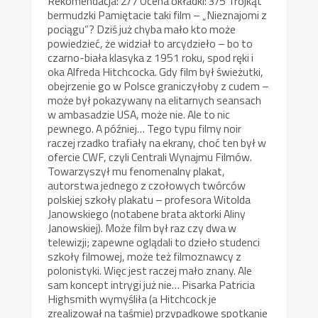
Rekomendacja: 2/7 Ocena okładki: 3/5 Trójkąt
bermudzki Pamiętacie taki film – „Nieznajomi z
pociągu”? Dziś już chyba mało kto może
powiedzieć, że widział to arcydzieło – bo to
czarno-biała klasyka z 1951 roku, spod ręki i
oka Alfreda Hitchcocka. Gdy film był świeżutki,
obejrzenie go w Polsce graniczyłoby z cudem –
może był pokazywany na elitarnych seansach
w ambasadzie USA, może nie. Ale to nic
pewnego. A później… Tego typu filmy noir
raczej rzadko trafiały na ekrany, choć ten był w
ofercie CWF, czyli Centrali Wynajmu Filmów.
Towarzyszył mu fenomenalny plakat,
autorstwa jednego z czołowych twórców
polskiej szkoły plakatu – profesora Witolda
Janowskiego (notabene brata aktorki Aliny
Janowskiej). Może film był raz czy dwa w
telewizji; zapewne oglądali to dzieło studenci
szkoły filmowej, może też filmoznawcy z
polonistyki. Więc jest raczej mało znany. Ale
sam koncept intrygi już nie… Pisarka Patricia
Highsmith wymyśliła (a Hitchcock je
zrealizował na taśmie) przypadkowe spotkanie