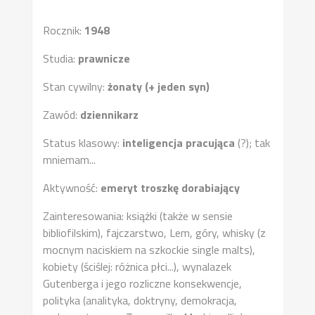
Rocznik:
1948
Studia:
prawnicze
Stan cywilny:
żonaty (+ jeden syn)
Zawód:
dziennikarz
Status klasowy:
inteligencja pracująca
(?); tak
mniemam...
Aktywność:
emeryt troszkę dorabiający
Zainteresowania: książki (także w sensie
bibliofilskim), fajczarstwo, Lem, góry, whisky (z
mocnym naciskiem na szkockie single malts),
kobiety (ściślej: różnica płci...), wynalazek
Gutenberga i jego rozliczne konsekwencje,
polityka (analityka, doktryny, demokracja,