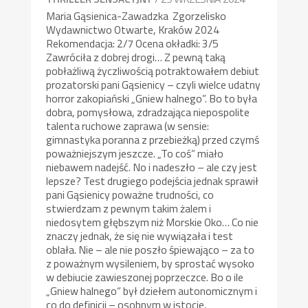
Maria Gąsienica-Zawadzka Zgorzelisko
Wydawnictwo Otwarte, Kraków 2024
Rekomendacja: 2/7 Ocena okładki: 3/5
Zawróciła z dobrej drogi… Z pewną taką
pobłażliwą życzliwością potraktowałem debiut
prozatorski pani Gąsienicy – czyli wielce udatny
horror zakopiański „Gniew halnego”. Bo to była
dobra, pomysłowa, zdradzająca niepospolite
talenta ruchowe zaprawa (w sensie:
gimnastyka poranna z przebieżką) przed czymś
poważniejszym jeszcze. „To coś” miało
niebawem nadejść. No i nadeszło – ale czy jest
lepsze? Test drugiego podejścia jednak sprawił
pani Gąsienicy poważne trudności, co
stwierdzam z pewnym takim żalem i
niedosytem głębszym niż Morskie Oko… Co nie
znaczy jednak, że się nie wywiązała i test
oblała. Nie – ale nie poszło śpiewająco – za to
z poważnym wysileniem, by sprostać wysoko
w debiucie zawieszonej poprzeczce. Bo o ile
„Gniew halnego” był dziełem autonomicznym i
co do definicji – osobnym w istocie,