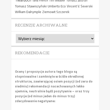
Tana French
Tim Weaver
Tomasz Jastrun
Tomasz Stawiszyński
Umberto Eco
Vincent V. Severski
William Dalrymple
Ziemowit Szczerek
RECENZJE ARCHIWALNE
Recenzje
archiwalne
REKOMENDACJE
Oceny i propozycje autora tego bloga są
stopniowalne i zamknięte w ściśle określonej
strukturze, zawierającej osiem pozycji (od zera do
siedmiu) rekomendacji nacechowanych lekko
ujemnie, neutralnie bądź pozytywnie – oraz trzy
pozycje (od minus jeden do minus trzy)
zdecydowanie negatywne: