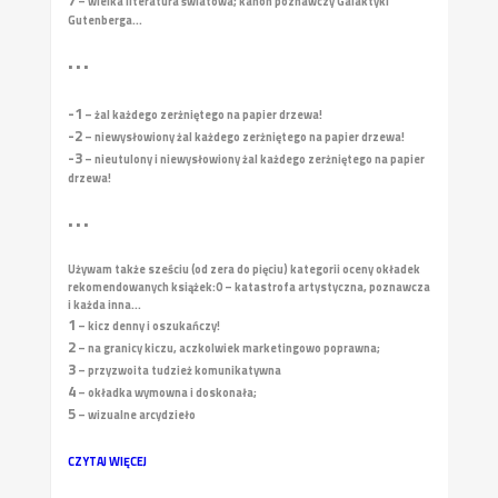
– wielka literatura światowa; kanon poznawczy Galaktyki
Gutenberga...
• • •
-1
– żal każdego zerżniętego na papier drzewa!
-2
– niewysłowiony żal każdego zerżniętego na papier drzewa!
-3
– nieutulony i niewysłowiony żal każdego zerżniętego na papier
drzewa!
• • •
Używam także sześciu (od zera do pięciu) kategorii oceny okładek
rekomendowanych książek:
0 – katastrofa artystyczna, poznawcza
i każda inna...
1
– kicz denny i oszukańczy!
2
– na granicy kiczu, aczkolwiek marketingowo poprawna;
3
– przyzwoita tudzież komunikatywna
4
– okładka wymowna i doskonała;
5
– wizualne arcydzieło
CZYTAJ WIĘCEJ