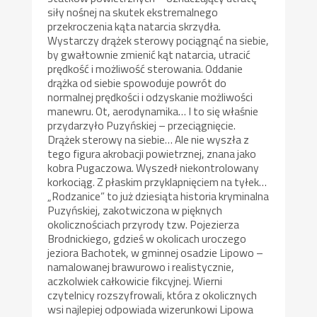
siły nośnej na skutek ekstremalnego
przekroczenia kąta natarcia skrzydła.
Wystarczy drążek sterowy pociągnąć na siebie,
by gwałtownie zmienić kąt natarcia, utracić
prędkość i możliwość sterowania. Oddanie
drążka od siebie spowoduje powrót do
normalnej prędkości i odzyskanie możliwości
manewru. Ot, aerodynamika… I to się właśnie
przydarzyło Puzyńskiej – przeciągnięcie.
Drążek sterowy na siebie… Ale nie wyszła z
tego figura akrobacji powietrznej, znana jako
kobra Pugaczowa. Wyszedł niekontrolowany
korkociąg. Z płaskim przyklapnięciem na tyłek…
„Rodzanice” to już dziesiąta historia kryminalna
Puzyńskiej, zakotwiczona w pięknych
okolicznościach przyrody tzw. Pojezierza
Brodnickiego, gdzieś w okolicach uroczego
jeziora Bachotek, w gminnej osadzie Lipowo –
namalowanej brawurowo i realistycznie,
aczkolwiek całkowicie fikcyjnej. Wierni
czytelnicy rozszyfrowali, która z okolicznych
wsi najlepiej odpowiada wizerunkowi Lipowa