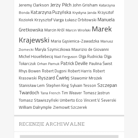
Jerzy Pilch
Jeremy Clarkson
John Grisham
Katarzyna
Katarzyna Puzyńska
Bonda
Krystyna Janda
Krzysztof
Manuela
Krzysztof Varga
Koziołek
Łukasz Orbitowski
Marek
Gretkowska
Marcin Król
Marcin Wroński
Krajewski
Maria Gąsienica-Zawadzka
Mariusz
Maurizio de Giovanni
Ziomecki
Maryla Szymiczkowa
Michel Houellebecq
Niall Ferguson
Olga Rudnicka
Olga
Patrick Deville
Paulina Świst
Tokarczuk
Orhan Pamuk
Rhys Bowen
Robert Harris
Robert Dugoni
Robert
Ryszard Ćwirlej
Sławomir Mrożek
Krasowski
Szczepan
Stanisław Lem
Sylvain Tesson
Stephen King
Twardoch
Tana French
Tim Weaver
Tomasz Jastrun
Tomasz Stawiszyński
Umberto Eco
Vincent V. Severski
William Dalrymple
Ziemowit Szczerek
RECENZJE ARCHIWALNE
Recenzje