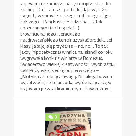
zapewne nie zamierza na tym poprzestać, bo
ładnie jej żre… Zresztą autorka daje wyraźne
sygnały w sprawie naszego ulubionego ciągu
dalszego… Pani Kasia jest dzielna – z tak
ubożuchnego i (co tu gadać…)
prowincjonalnego literackiego
naddrwęcańskiego terroir uzyskać produkt tej
klasy, jaka jej się przydarza – no, no… To tak,
jakby (hipotetyczna) winnica na Islandii co roku
wygrywała konkurs winiarzy w Bordeaux.
Świadectwo wielkiej kreatywności i wyobraźni…
Cykl Puzyńskiej śledzę od pierwszego –
„Motylka”. Z rosnącą uwagą. Nie ulega bowiem
wątpliwości, że to autorka wyróżniająca się w
krajowym pejzażu kryminalnym. Powiedzmy…
0