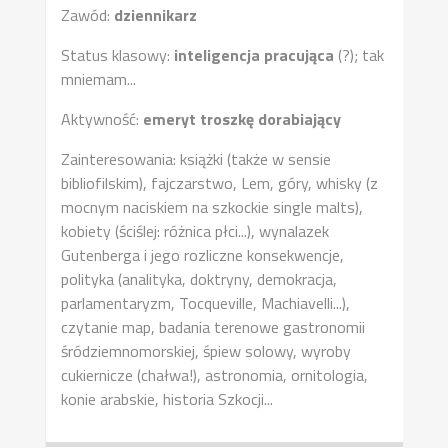
Zawód:
dziennikarz
Status klasowy:
inteligencja pracująca
(?); tak
mniemam...
Aktywność:
emeryt troszkę dorabiający
Zainteresowania: książki (także w sensie
bibliofilskim), fajczarstwo, Lem, góry, whisky (z
mocnym naciskiem na szkockie single malts),
kobiety (ściślej: różnica płci...), wynalazek
Gutenberga i jego rozliczne konsekwencje,
polityka (analityka, doktryny, demokracja,
parlamentaryzm, Tocqueville, Machiavelli...),
czytanie map, badania terenowe gastronomii
śródziemnomorskiej, śpiew solowy, wyroby
cukiernicze (chałwa!), astronomia, ornitologia,
konie arabskie, historia Szkocji...