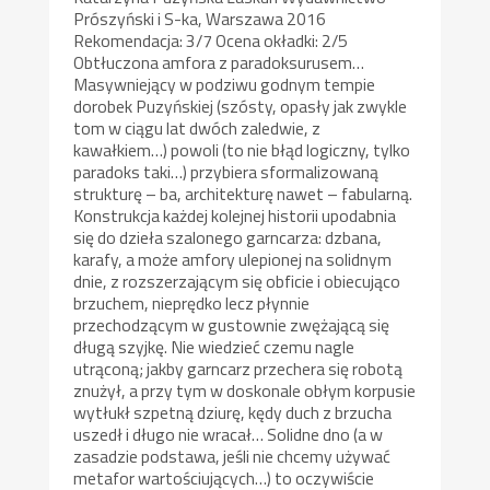
Prószyński i S-ka, Warszawa 2016
Rekomendacja: 3/7 Ocena okładki: 2/5
Obtłuczona amfora z paradoksurusem…
Masywniejący w podziwu godnym tempie
dorobek Puzyńskiej (szósty, opasły jak zwykle
tom w ciągu lat dwóch zaledwie, z
kawałkiem…) powoli (to nie błąd logiczny, tylko
paradoks taki…) przybiera sformalizowaną
strukturę – ba, architekturę nawet – fabularną.
Konstrukcja każdej kolejnej historii upodabnia
się do dzieła szalonego garncarza: dzbana,
karafy, a może amfory ulepionej na solidnym
dnie, z rozszerzającym się obficie i obiecująco
brzuchem, nieprędko lecz płynnie
przechodzącym w gustownie zwężającą się
długą szyjkę. Nie wiedzieć czemu nagle
utrąconą; jakby garncarz przechera się robotą
znużył, a przy tym w doskonale obłym korpusie
wytłukł szpetną dziurę, kędy duch z brzucha
uszedł i długo nie wracał… Solidne dno (a w
zasadzie podstawa, jeśli nie chcemy używać
metafor wartościujących…) to oczywiście