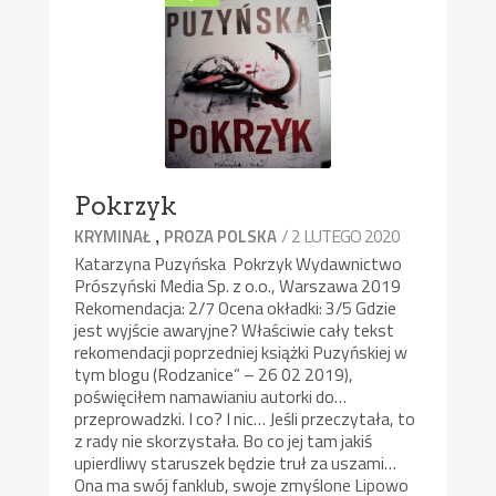
Pokrzyk
,
/ 2 LUTEGO 2020
KRYMINAŁ
PROZA POLSKA
Katarzyna Puzyńska Pokrzyk Wydawnictwo
Prószyński Media Sp. z o.o., Warszawa 2019
Rekomendacja: 2/7 Ocena okładki: 3/5 Gdzie
jest wyjście awaryjne? Właściwie cały tekst
rekomendacji poprzedniej książki Puzyńskiej w
tym blogu (Rodzanice” – 26 02 2019),
poświęciłem namawianiu autorki do…
przeprowadzki. I co? I nic… Jeśli przeczytała, to
z rady nie skorzystała. Bo co jej tam jakiś
upierdliwy staruszek będzie truł za uszami…
Ona ma swój fanklub, swoje zmyślone Lipowo