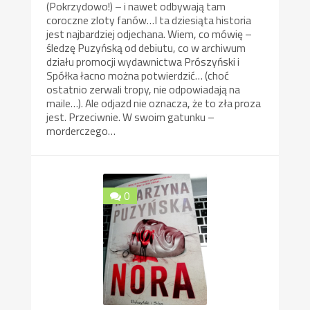
(Pokrzydowo!) – i nawet odbywają tam
coroczne zloty fanów…I ta dziesiąta historia
jest najbardziej odjechana. Wiem, co mówię –
śledzę Puzyńską od debiutu, co w archiwum
działu promocji wydawnictwa Prószyński i
Spółka łacno można potwierdzić… (choć
ostatnio zerwali tropy, nie odpowiadają na
maile…). Ale odjazd nie oznacza, że to zła proza
jest. Przeciwnie. W swoim gatunku –
morderczego…
0