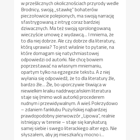
w prześlicznych okolicznościach przyrody wedle
Brodnicy, swoją „stawkę” bohaterów
pieczołowicie polepionych, ma swoją narrację
sfastrygowaną z intryg coraz bardziej
dziwacznych. Ma też swoją sprolongowaną
wieczyście umowę z wydawcą… I mniema, że
to dla niej dobrze. Ale czy dobrze dla literatury,
którą uprawia? To jest właśnie to pytanie, na
które domagam się natychmiastowej
odpowiedzi od autorki. Nie chcę bowiem
poprzestawać na własnym mniemaniu,
opartym tylko na egzegezie tekstu. A z niej
wyłania się odpowiedź, że to dla literatury źle,
bardzo źle… Źle, bo uporczywie tkwiąca w
niewielkim kraiku naddrwęcańskim literatura
staje się (mimo woli autorki) procederem
nudnym i przewidywalnym. A wieś Pokrzydowo
– zdaniem fanklubu Puzyńskiej najbardziej
prawdopodobny pierwowzór „Lipowa”, realnie
istniejący w terenie – staje się karykaturą
samej siebie i swego literackiego alter ego. Nie
słyszałem, aby jej mieszkańcy mocno i…