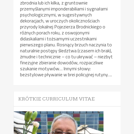
zbrodnia lub ich kilka, z gruntownie
przemyślanymi imponderabiliami i sygnałami
psychologicznymi, w sugestywnych
dekoracjach, w uroczych okolicznościach
przyrody lokalnej Pojezierza Brodnickiego o
różnych porach roku, z oswojonymi
didaskaliami i tożsamymi uczestnikami
pierwszego planu. Rosnący brzuch naczynia to
naturalnie postępy śledztwa (czasem ich brak),
żmudne i technicznie – co tu ukrywać – niezbyt
finezyjne zbieranie dowodów, rozpaczliwe
szukanie motywów… Innymi słowy:
bezstylowe pływanie w brei policyjnej rutyny….
KRÓTKIE CURRICULUM VITAE