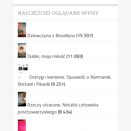
NAJCZĘŚCIEJ OGLĄDANE WPISY
Dziewczyna z Brooklynu
(15 597)
Dublin, moja miłość
(11 083)
Ostrygi i kamienie. Opowieść o Normandii,
Bretanii i Pikardii
(9 251)
Rzeczy utracone. Notatki człowieka
posttowarzyskiego
(8 434)