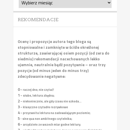
archiwalne
REKOMENDACJE
Oceny i propozycje autora tego bloga są
stopniowalne i zamknięte w ściśle określonej
strukturze, zawierającej osiem pozycji (od zera do
siedmiu) rekomendacji nacechowanych lekko
ujemnie, neutralnie bądź pozytywnie – oraz trzy
pozycje (od minus jeden do minus trzy)
zdecydowanie negatywne:
0
– raczej dno; nie czytać!
1
– słabe, lektura zbędna;
2
– niekoniecznie, ale gdy czasu nie szkoda...
3
– klasyczne czytadło rozrywkowe
4
– przyzwoita lektura na zadowalającym poziomie;
5
- sine qua non ambitnego czytelnika;
6
– arcydzieło ze wszech miar godne lektury;
7