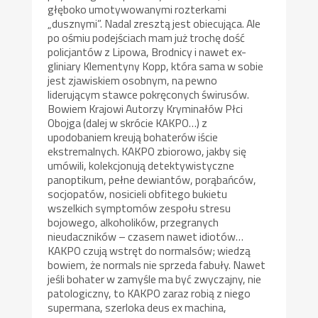
głęboko umotywowanymi rozterkami
„dusznymi”. Nadal zresztą jest obiecująca. Ale
po ośmiu podejściach mam już trochę dość
policjantów z Lipowa, Brodnicy i nawet ex-
gliniary Klementyny Kopp, która sama w sobie
jest zjawiskiem osobnym, na pewno
liderującym stawce pokręconych świrusów.
Bowiem Krajowi Autorzy Kryminałów Płci
Obojga (dalej w skrócie KAKPO…) z
upodobaniem kreują bohaterów iście
ekstremalnych. KAKPO zbiorowo, jakby się
umówili, kolekcjonują detektywistyczne
panoptikum, pełne dewiantów, porąbańców,
socjopatów, nosicieli obfitego bukietu
wszelkich symptomów zespołu stresu
bojowego, alkoholików, przegranych
nieudaczników – czasem nawet idiotów…
KAKPO czują wstręt do normalsów; wiedzą
bowiem, że normals nie sprzeda fabuły. Nawet
jeśli bohater w zamyśle ma być zwyczajny, nie
patologiczny, to KAKPO zaraz robią z niego
supermana, szerloka deus ex machina,