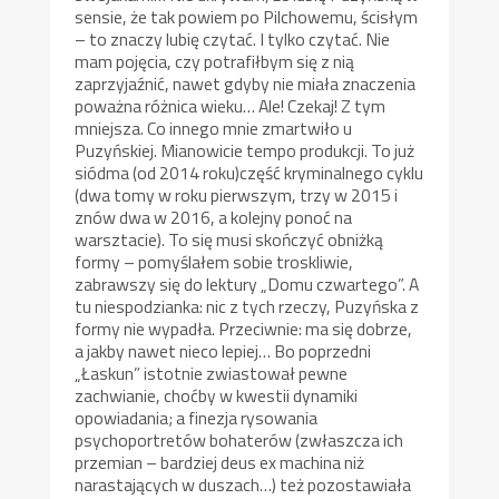
sensie, że tak powiem po Pilchowemu, ścisłym
– to znaczy lubię czytać. I tylko czytać. Nie
mam pojęcia, czy potrafiłbym się z nią
zaprzyjaźnić, nawet gdyby nie miała znaczenia
poważna różnica wieku… Ale! Czekaj! Z tym
mniejsza. Co innego mnie zmartwiło u
Puzyńskiej. Mianowicie tempo produkcji. To już
siódma (od 2014 roku)część kryminalnego cyklu
(dwa tomy w roku pierwszym, trzy w 2015 i
znów dwa w 2016, a kolejny ponoć na
warsztacie). To się musi skończyć obniżką
formy – pomyślałem sobie troskliwie,
zabrawszy się do lektury „Domu czwartego”. A
tu niespodzianka: nic z tych rzeczy, Puzyńska z
formy nie wypadła. Przeciwnie: ma się dobrze,
a jakby nawet nieco lepiej… Bo poprzedni
„Łaskun” istotnie zwiastował pewne
zachwianie, choćby w kwestii dynamiki
opowiadania; a finezja rysowania
psychoportretów bohaterów (zwłaszcza ich
przemian – bardziej deus ex machina niż
narastających w duszach…) też pozostawiała