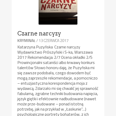
Czarne narcyzy
/ 13 CZERWCA 2017
KRYMINAŁ
Katarzyna Puzyńska Czarne narcyzy
Wydawnictwo Prószyński i S-ka, Warszawa
2017 Rekomendacja: 2/7 Ocena okładki: 2/5
Prowincjonalni sataniści albo krwawy konkurs
talentów Słowo honoru daję, że Puzyńska mi
się zawsze podobała, czego dowodem być
mogą zaprzeszłe rekomendacje, a pomocniczo
– entuzjastyczna korespondencja moja z
wydawcą. Zdarzało mi się chwalić jej sprawność
fabularną, zgrabne techniki budowania napięcia,
język giętki i efektownie nadbudowane (nawet
może prze-budowane – ponad istotną
potrzebę, jak na przykład w „Łaskunie”…)
psychologiczne portrety bohaterów, z ich