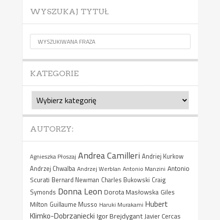
WYSZUKAJ TYTUŁ
KATEGORIE
Kategorie
AUTORZY:
Andrea Camilleri
Agnieszka Płoszaj
Andriej Kurkow
Antonio
Andrzej Chwalba
Andrzej Werblan
Antonio Manzini
Scurati
Bernard Newman
Charles Bukowski
Craig
Donna Leon
Dorota Masłowska
Giles
Symonds
Hubert
Milton
Guillaume Musso
Haruki Murakami
Klimko-Dobrzaniecki
Igor Brejdygant
Javier Cercas