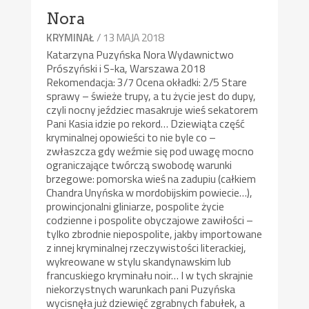
Nora
/ 13 MAJA 2018
KRYMINAŁ
Katarzyna Puzyńska Nora Wydawnictwo
Prószyński i S-ka, Warszawa 2018
Rekomendacja: 3/7 Ocena okładki: 2/5 Stare
sprawy – świeże trupy, a tu życie jest do dupy,
czyli nocny jeździec masakruje wieś sekatorem
Pani Kasia idzie po rekord… Dziewiąta część
kryminalnej opowieści to nie byle co –
zwłaszcza gdy weźmie się pod uwagę mocno
ograniczające twórczą swobodę warunki
brzegowe: pomorska wieś na zadupiu (całkiem
Chandra Unyńska w mordobijskim powiecie…),
prowincjonalni gliniarze, pospolite życie
codzienne i pospolite obyczajowe zawiłości –
tylko zbrodnie niepospolite, jakby importowane
z innej kryminalnej rzeczywistości literackiej,
wykreowane w stylu skandynawskim lub
francuskiego kryminału noir… I w tych skrajnie
niekorzystnych warunkach pani Puzyńska
wycisnęła już dziewięć zgrabnych fabułek, a