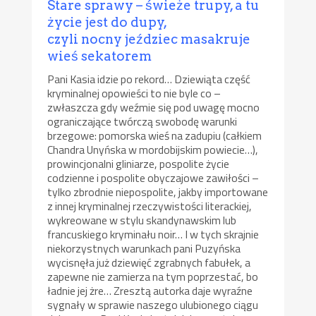
Stare sprawy – świeże trupy, a tu
życie jest do dupy,
czyli nocny jeździec masakruje
wieś sekatorem
Pani Kasia idzie po rekord… Dziewiąta część
kryminalnej opowieści to nie byle co –
zwłaszcza gdy weźmie się pod uwagę mocno
ograniczające twórczą swobodę warunki
brzegowe: pomorska wieś na zadupiu (całkiem
Chandra Unyńska w mordobijskim powiecie…),
prowincjonalni gliniarze, pospolite życie
codzienne i pospolite obyczajowe zawiłości –
tylko zbrodnie niepospolite, jakby importowane
z innej kryminalnej rzeczywistości literackiej,
wykreowane w stylu skandynawskim lub
francuskiego kryminału noir… I w tych skrajnie
niekorzystnych warunkach pani Puzyńska
wycisnęła już dziewięć zgrabnych fabułek, a
zapewne nie zamierza na tym poprzestać, bo
ładnie jej żre… Zresztą autorka daje wyraźne
sygnały w sprawie naszego ulubionego ciągu