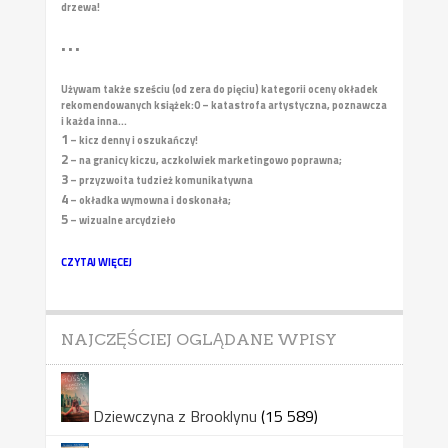
drzewa!
• • •
Używam także sześciu (od zera do pięciu) kategorii oceny okładek
rekomendowanych książek:
0 – katastrofa artystyczna, poznawcza
i każda inna...
1
– kicz denny i oszukańczy!
2
– na granicy kiczu, aczkolwiek marketingowo poprawna;
3
– przyzwoita tudzież komunikatywna
4
– okładka wymowna i doskonała;
5
– wizualne arcydzieło
CZYTAJ WIĘCEJ
NAJCZĘŚCIEJ OGLĄDANE WPISY
Dziewczyna z Brooklynu
(15 589)