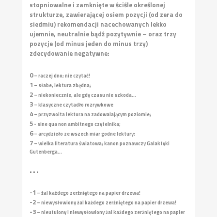
stopniowalne i zamknięte w ściśle określonej
strukturze, zawierającej osiem pozycji (od zera do
siedmiu) rekomendacji nacechowanych lekko
ujemnie, neutralnie bądź pozytywnie – oraz trzy
pozycje (od minus jeden do minus trzy)
zdecydowanie negatywne:
0
– raczej dno; nie czytać!
1
– słabe, lektura zbędna;
2
– niekoniecznie, ale gdy czasu nie szkoda...
3
– klasyczne czytadło rozrywkowe
4
– przyzwoita lektura na zadowalającym poziomie;
5
- sine qua non ambitnego czytelnika;
6
– arcydzieło ze wszech miar godne lektury;
7
– wielka literatura światowa; kanon poznawczy Galaktyki
Gutenberga...
• • •
-1
– żal każdego zerżniętego na papier drzewa!
-2
– niewysłowiony żal każdego zerżniętego na papier drzewa!
-3
– nieutulony i niewysłowiony żal każdego zerżniętego na papier