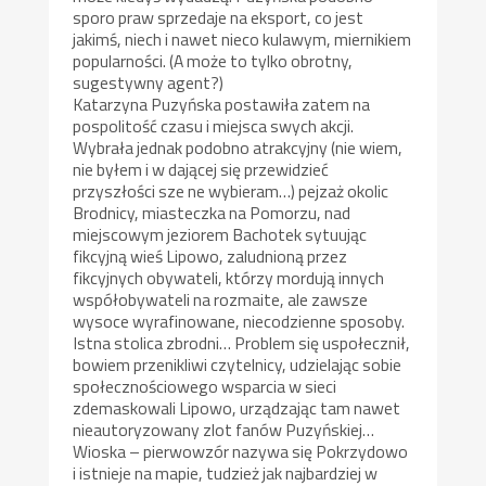
sporo praw sprzedaje na eksport, co jest
jakimś, niech i nawet nieco kulawym, miernikiem
popularności. (A może to tylko obrotny,
sugestywny agent?)
Katarzyna Puzyńska postawiła zatem na
pospolitość czasu i miejsca swych akcji.
Wybrała jednak podobno atrakcyjny (nie wiem,
nie byłem i w dającej się przewidzieć
przyszłości sze ne wybieram…) pejzaż okolic
Brodnicy, miasteczka na Pomorzu, nad
miejscowym jeziorem Bachotek sytuując
fikcyjną wieś Lipowo, zaludnioną przez
fikcyjnych obywateli, którzy mordują innych
współobywateli na rozmaite, ale zawsze
wysoce wyrafinowane, niecodzienne sposoby.
Istna stolica zbrodni… Problem się uspołecznił,
bowiem przenikliwi czytelnicy, udzielając sobie
społecznościowego wsparcia w sieci
zdemaskowali Lipowo, urządzając tam nawet
nieautoryzowany zlot fanów Puzyńskiej…
Wioska – pierwowzór nazywa się Pokrzydowo
i istnieje na mapie, tudzież jak najbardziej w