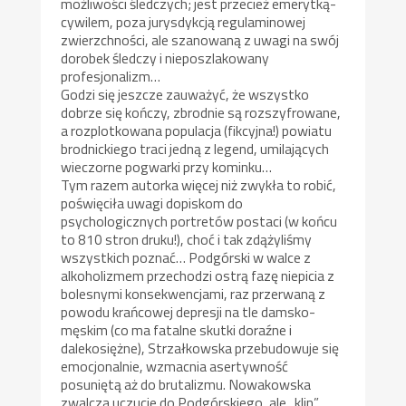
możliwości śledczych; jest przecież emerytką-
cywilem, poza jurysdykcją regulaminowej
zwierzchności, ale szanowaną z uwagi na swój
dorobek śledczy i nieposzlakowany
profesjonalizm…
Godzi się jeszcze zauważyć, że wszystko
dobrze się kończy, zbrodnie są rozszyfrowane,
a rozplotkowana populacja (fikcyjna!) powiatu
brodnickiego traci jedną z legend, umilających
wieczorne pogwarki przy kominku…
Tym razem autorka więcej niż zwykła to robić,
poświęciła uwagi dopiskom do
psychologicznych portretów postaci (w końcu
to 810 stron druku!), choć i tak zdążyliśmy
wszystkich poznać… Podgórski w walce z
alkoholizmem przechodzi ostrą fazę niepicia z
bolesnymi konsekwencjami, raz przerwaną z
powodu krańcowej depresji na tle damsko-
męskim (co ma fatalne skutki doraźne i
dalekosiężne), Strzałkowska przebudowuje się
emocjonalnie, wzmacnia asertywność
posuniętą aż do brutalizmu. Nowakowska
zwalcza uczucie do Podgórskiego, ale „klin”