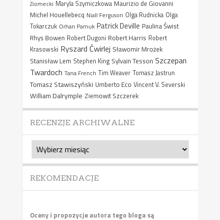
Maurizio de Giovanni
Ziomecki
Maryla Szymiczkowa
Michel Houellebecq
Niall Ferguson
Olga Rudnicka
Olga
Patrick Deville
Paulina Świst
Tokarczuk
Orhan Pamuk
Rhys Bowen
Robert Harris
Robert Dugoni
Robert
Ryszard Ćwirlej
Sławomir Mrożek
Krasowski
Szczepan
Stanisław Lem
Sylvain Tesson
Stephen King
Twardoch
Tana French
Tim Weaver
Tomasz Jastrun
Tomasz Stawiszyński
Umberto Eco
Vincent V. Severski
William Dalrymple
Ziemowit Szczerek
RECENZJE ARCHIWALNE
Recenzje
archiwalne
REKOMENDACJE
Oceny i propozycje autora tego bloga są