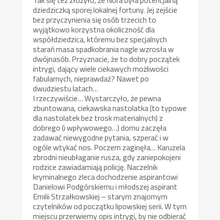
Tak się też złożyło, że Nora była potencjalną
dziedziczką sporej lokalnej fortuny. Jej zejście
bez przyczynienia się osób trzecich to
wyjątkowo korzystna okoliczność dla
współdziedzica, któremu bez specjalnych
starań masa spadkobrania nagle wzrosła w
dwójnasób. Przyznacie, że to dobry początek
intrygi, dający wiele ciekawych możliwości
fabularnych, nieprawdaż? Nawet po
dwudziestu latach…
I rzeczywiście… Wystarczyło, że pewna
zbuntowana, ciekawska nastolatka (to typowe
dla nastolatek bez trosk materialnych) z
dobrego (i wpływowego…) domu zaczęła
zadawać niewygodne pytania, szperać i w
ogóle wtykać nos. Poczem zaginęła… Karuzela
zbrodni nieubłaganie rusza, gdy zaniepokojeni
rodzice zawiadamiają policję. Naczelnik
kryminalnego zleca dochodzenie aspirantowi
Danielowi Podgórskiemu i młodszej aspirant
Emilii Strzałkowskiej – starym znajomym
czytelników od początku lipowskiej serii. W tym
miejscu przerwiemy opis intrygi, by nie odbierać