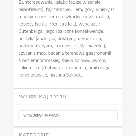
Zainteresowania: książki (także w sensie
bibliofilskim), fajczarstwo, Lem, góry, whisky (z
mocnym naciskiem na szkockie single malts),
kobiety (ściślej: różnica płci...), wynalazek
Gutenberga i jego rozliczne konsekwencje,
polityka (analityka, doktryny, demokracja,
parlamentaryzm, Tocqueville, Machiavelli...),
czytanie map, badania terenowe gastronomii
śródziemnomorskiej, śpiew solowy, wyroby
cukiernicze (chałwa!), astronomia, ornitologia,
konie arabskie, historia Szkocji...
WYSZUKAJ TYTUŁ
KATEGORIE