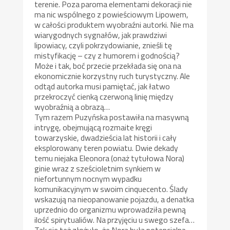
terenie. Poza paroma elementami dekoracji nie
ma nic wspólnego z powieściowym Lipowem,
w całości produktem wyobraźni autorki. Nie ma
wiarygodnych sygnałów, jak prawdziwi
lipowiacy, czyli pokrzydowianie, znieśli tę
mistyfikację – czy z humorem i godnością?
Może i tak, boć przecie przekłada się ona na
ekonomicznie korzystny ruch turystyczny. Ale
odtąd autorka musi pamiętać, jak łatwo
przekroczyć cienką czerwoną linię między
wyobraźnią a obrazą…
Tym razem Puzyńska postawiła na masywną
intrygę, obejmującą rozmaite kręgi
towarzyskie, dwadzieścia lat historii i cały
eksplorowany teren powiatu. Dwie dekady
temu niejaka Eleonora (onaż tytułowa Nora)
ginie wraz z sześcioletnim synkiem w
niefortunnym nocnym wypadku
komunikacyjnym w swoim cinquecento. Ślady
wskazują na nieopanowanie pojazdu, a denatka
uprzednio do organizmu wprowadziła pewną
ilość spirytualiów. Na przyjęciu u swego szefa…