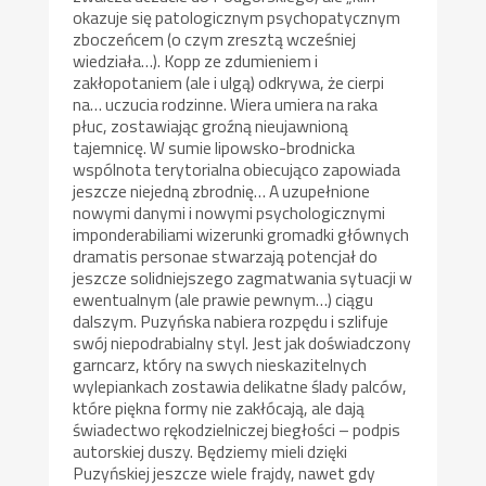
okazuje się patologicznym psychopatycznym
zboczeńcem (o czym zresztą wcześniej
wiedziała…). Kopp ze zdumieniem i
zakłopotaniem (ale i ulgą) odkrywa, że cierpi
na… uczucia rodzinne. Wiera umiera na raka
płuc, zostawiając groźną nieujawnioną
tajemnicę. W sumie lipowsko-brodnicka
wspólnota terytorialna obiecująco zapowiada
jeszcze niejedną zbrodnię… A uzupełnione
nowymi danymi i nowymi psychologicznymi
imponderabiliami wizerunki gromadki głównych
dramatis personae stwarzają potencjał do
jeszcze solidniejszego zagmatwania sytuacji w
ewentualnym (ale prawie pewnym…) ciągu
dalszym. Puzyńska nabiera rozpędu i szlifuje
swój niepodrabialny styl. Jest jak doświadczony
garncarz, który na swych nieskazitelnych
wylepiankach zostawia delikatne ślady palców,
które piękna formy nie zakłócają, ale dają
świadectwo rękodzielniczej biegłości – podpis
autorskiej duszy. Będziemy mieli dzięki
Puzyńskiej jeszcze wiele frajdy, nawet gdy