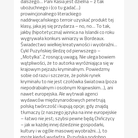
dalszego… Pani Kasia jest dzielna – z tak
ubożuchnego i (co tu gadać…)
prowincjonalnego literackiego
naddrwęcańskiego terroir uzyskać produkt tej
klasy, jaka jej się przydarza – no, no… To tak,
jakby (hipotetyczna) winnica na Islandii co roku
wygrywała konkurs winiarzy w Bordeaux.
Świadectwo wielkiej kreatywności i wyobraźni…
Cykl Puzyńskiej śledzę od pierwszego –
„Motylka”. Z rosnącą uwagą. Nie ulega bowiem
wątpliwości, że to autorka wyróżniająca się w
krajowym pejzażu kryminalnym. Powiedzmy
sobie od razu i szczerze, że polski rynek
kryminału to nie jest czołówka światowa (poza
niepodrabialnym i osobnym Krajewskim…), ani
nawet europejska. Ale wytrwali agenci
wydawców międzynarodowych penetrują
polską twórczość i kupują opcje; gdy znajdą
tłumaczy (z naszego języka na inne europejskie
– łatwo nie jest; szybsi pewne będą Chińczycy
– jak w każdej innej dziedzinie gospodarki,
kultury i w ogóle masowej wyobraźni…), to
może kiedyś wydadzą. Puzyńska podobno