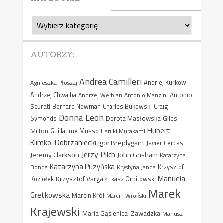
Kategorie
AUTORZY:
Andrea Camilleri
Agnieszka Płoszaj
Andriej Kurkow
Antonio
Andrzej Chwalba
Andrzej Werblan
Antonio Manzini
Scurati
Bernard Newman
Charles Bukowski
Craig
Donna Leon
Dorota Masłowska
Giles
Symonds
Hubert
Milton
Guillaume Musso
Haruki Murakami
Klimko-Dobrzaniecki
Igor Brejdygant
Javier Cercas
Jerzy Pilch
Jeremy Clarkson
John Grisham
Katarzyna
Katarzyna Puzyńska
Bonda
Krystyna Janda
Krzysztof
Manuela
Krzysztof Varga
Koziołek
Łukasz Orbitowski
Marek
Gretkowska
Marcin Król
Marcin Wroński
Krajewski
Maria Gąsienica-Zawadzka
Mariusz