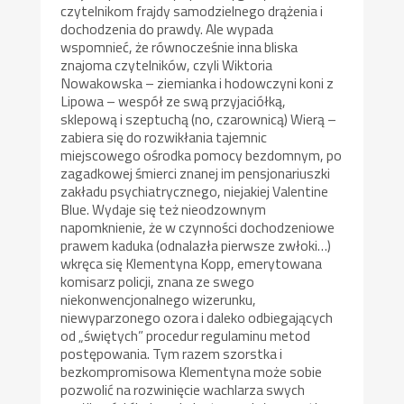
czytelnikom frajdy samodzielnego drążenia i
dochodzenia do prawdy. Ale wypada
wspomnieć, że równocześnie inna bliska
znajoma czytelników, czyli Wiktoria
Nowakowska – ziemianka i hodowczyni koni z
Lipowa – wespół ze swą przyjaciółką,
sklepową i szeptuchą (no, czarownicą) Wierą –
zabiera się do rozwikłania tajemnic
miejscowego ośrodka pomocy bezdomnym, po
zagadkowej śmierci znanej im pensjonariuszki
zakładu psychiatrycznego, niejakiej Valentine
Blue. Wydaje się też nieodzownym
napomknienie, że w czynności dochodzeniowe
prawem kaduka (odnalazła pierwsze zwłoki…)
wkręca się Klementyna Kopp, emerytowana
komisarz policji, znana ze swego
niekonwencjonalnego wizerunku,
niewyparzonego ozora i daleko odbiegających
od „świętych” procedur regulaminu metod
postępowania. Tym razem szorstka i
bezkompromisowa Klementyna może sobie
pozwolić na rozwinięcie wachlarza swych