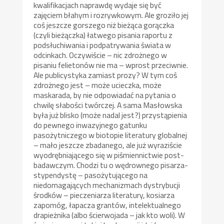
kwalifikacjach naprawdę wydaje się być
zajęciem błahym i rozrywkowym. Ale groziło jej
coś jeszcze gorszego niż bieżąca gorączka
(czyli bieżączka) łatwego pisania raportu z
podsłuchiwania i podpatrywania świata w
odcinkach. Oczywiście – nic zdrożnego w
pisaniu felietonów nie ma – wprost przeciwnie.
Ale publicystyka zamiast prozy? W tym coś
zdrożnego jest – może ucieczka, może
maskarada, by nie odpowiadać na pytania o
chwilę słabości twórczej. A sama Masłowska
była już blisko (może nadal jest?) przystąpienia
do pewnego inwazyjnego gatunku
pasożytniczego w biotopie literatury globalnej
– mało jeszcze zbadanego, ale już wyraziście
wyodrębniającego się w piśmiennictwie post-
badawczym. Chodzi tu o wędrownego pisarza-
stypendystę – pasożytującego na
niedomagających mechanizmach dystrybucji
środków – pieczeniarza literatury, kosiarza
zapomóg, łapacza grantów, intelektualnego
drapieżnika (albo ścierwojada – jak kto woli). W