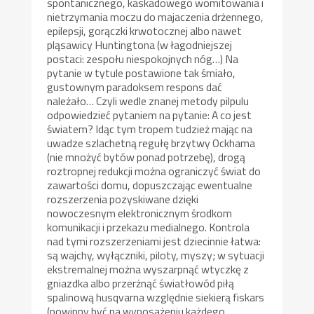
spontanicznego, kaskadowego womitowania i
nietrzymania moczu do majaczenia drżennego,
epilepsji, gorączki krwotocznej albo nawet
pląsawicy Huntingtona (w łagodniejszej
postaci: zespołu niespokojnych nóg…) Na
pytanie w tytule postawione tak śmiało,
gustownym paradoksem respons dać
należało… Czyli wedle znanej metody pilpulu
odpowiedzieć pytaniem na pytanie: A co jest
światem? Idąc tym tropem tudzież mając na
uwadze szlachetną regułę brzytwy Ockhama
(nie mnożyć bytów ponad potrzebę), drogą
roztropnej redukcji można ograniczyć świat do
zawartości domu, dopuszczając ewentualne
rozszerzenia pozyskiwane dzięki
nowoczesnym elektronicznym środkom
komunikacji i przekazu medialnego. Kontrola
nad tymi rozszerzeniami jest dziecinnie łatwa:
są wajchy, wyłączniki, piloty, myszy; w sytuacji
ekstremalnej można wyszarpnąć wtyczkę z
gniazdka albo przerżnąć światłowód piłą
spalinową husqvarna względnie siekierą fiskars
(powinny być na wyposażeniu każdego