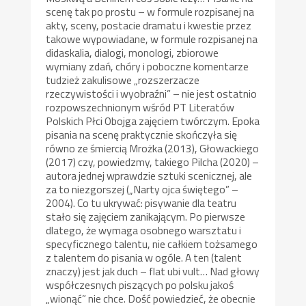
scenę tak po prostu – w formule rozpisanej na
akty, sceny, postacie dramatu i kwestie przez
takowe wypowiadane, w formule rozpisanej na
didaskalia, dialogi, monologi, zbiorowe
wymiany zdań, chóry i poboczne komentarze
tudzież zakulisowe „rozszerzacze
rzeczywistości i wyobraźni” – nie jest ostatnio
rozpowszechnionym wśród PT Literatów
Polskich Płci Obojga zajęciem twórczym. Epoka
pisania na scenę praktycznie skończyła się
równo ze śmiercią Mrożka (2013), Głowackiego
(2017) czy, powiedzmy, takiego Pilcha (2020) –
autora jednej wprawdzie sztuki scenicznej, ale
za to niezgorszej („Narty ojca świętego” –
2004). Co tu ukrywać: pisywanie dla teatru
stało się zajęciem zanikającym. Po pierwsze
dlatego, że wymaga osobnego warsztatu i
specyficznego talentu, nie całkiem tożsamego
z talentem do pisania w ogóle. A ten (talent
znaczy) jest jak duch – flat ubi vult… Nad głowy
współczesnych piszących po polsku jakoś
„wionąć” nie chce. Dość powiedzieć, że obecnie