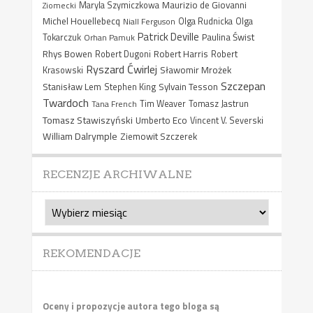
Maurizio de Giovanni
Ziomecki
Maryla Szymiczkowa
Michel Houellebecq
Niall Ferguson
Olga Rudnicka
Olga
Patrick Deville
Paulina Świst
Tokarczuk
Orhan Pamuk
Rhys Bowen
Robert Harris
Robert Dugoni
Robert
Ryszard Ćwirlej
Sławomir Mrożek
Krasowski
Szczepan
Stanisław Lem
Sylvain Tesson
Stephen King
Twardoch
Tana French
Tim Weaver
Tomasz Jastrun
Tomasz Stawiszyński
Umberto Eco
Vincent V. Severski
William Dalrymple
Ziemowit Szczerek
RECENZJE ARCHIWALNE
Recenzje
archiwalne
REKOMENDACJE
Oceny i propozycje autora tego bloga są