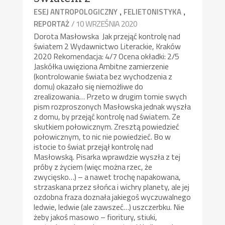
,
,
ESEJ ANTROPOLOGICZNY
FELIETONISTYKA
/ 10 WRZEŚNIA 2020
REPORTAŻ
Dorota Masłowska Jak przejąć kontrolę nad
światem 2 Wydawnictwo Literackie, Kraków
2020 Rekomendacja: 4/7 Ocena okładki: 2/5
Jaskółka uwięziona Ambitne zamierzenie
(kontrolowanie świata bez wychodzenia z
domu) okazało się niemożliwe do
zrealizowania… Przeto w drugim tomie swych
pism rozproszonych Masłowska jednak wyszła
z domu, by przejąć kontrolę nad światem. Ze
skutkiem połowicznym. Zresztą powiedzieć
połowicznym, to nic nie powiedzieć. Bo w
istocie to świat przejął kontrolę nad
Masłowską. Pisarka wprawdzie wyszła z tej
próby z życiem (więc można rzec, że
zwycięsko…) – a nawet trochę napakowana,
strzaskana przez słońca i wichry planety, ale jej
ozdobna fraza doznała jakiegoś wyczuwalnego
ledwie, ledwie (ale zawszeć…) uszczerbku. Nie
żeby jakoś masowo – fioritury, stiuki,