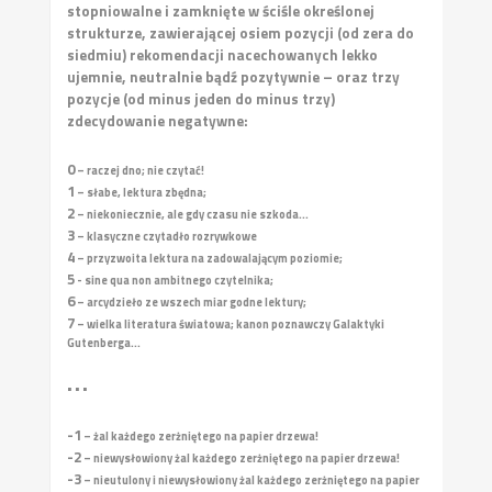
stopniowalne i zamknięte w ściśle określonej
strukturze, zawierającej osiem pozycji (od zera do
siedmiu) rekomendacji nacechowanych lekko
ujemnie, neutralnie bądź pozytywnie – oraz trzy
pozycje (od minus jeden do minus trzy)
zdecydowanie negatywne:
0
– raczej dno; nie czytać!
1
– słabe, lektura zbędna;
2
– niekoniecznie, ale gdy czasu nie szkoda...
3
– klasyczne czytadło rozrywkowe
4
– przyzwoita lektura na zadowalającym poziomie;
5
- sine qua non ambitnego czytelnika;
6
– arcydzieło ze wszech miar godne lektury;
7
– wielka literatura światowa; kanon poznawczy Galaktyki
Gutenberga...
• • •
-1
– żal każdego zerżniętego na papier drzewa!
-2
– niewysłowiony żal każdego zerżniętego na papier drzewa!
-3
– nieutulony i niewysłowiony żal każdego zerżniętego na papier