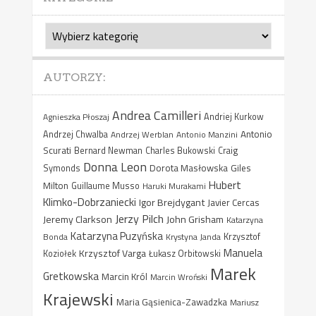
Kategorie
AUTORZY:
Andrea Camilleri
Agnieszka Płoszaj
Andriej Kurkow
Antonio
Andrzej Chwalba
Andrzej Werblan
Antonio Manzini
Scurati
Bernard Newman
Charles Bukowski
Craig
Donna Leon
Dorota Masłowska
Giles
Symonds
Hubert
Milton
Guillaume Musso
Haruki Murakami
Klimko-Dobrzaniecki
Igor Brejdygant
Javier Cercas
Jerzy Pilch
Jeremy Clarkson
John Grisham
Katarzyna
Katarzyna Puzyńska
Bonda
Krystyna Janda
Krzysztof
Manuela
Krzysztof Varga
Koziołek
Łukasz Orbitowski
Marek
Gretkowska
Marcin Król
Marcin Wroński
Krajewski
Maria Gąsienica-Zawadzka
Mariusz