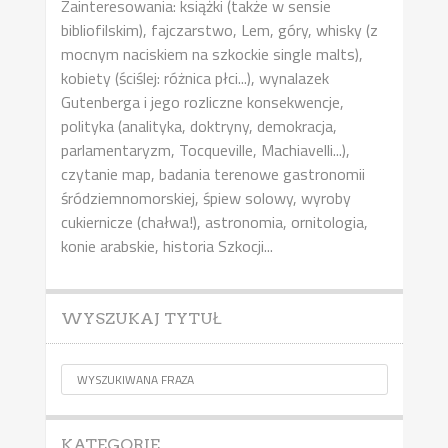
Zainteresowania: książki (także w sensie
bibliofilskim), fajczarstwo, Lem, góry, whisky (z
mocnym naciskiem na szkockie single malts),
kobiety (ściślej: różnica płci...), wynalazek
Gutenberga i jego rozliczne konsekwencje,
polityka (analityka, doktryny, demokracja,
parlamentaryzm, Tocqueville, Machiavelli...),
czytanie map, badania terenowe gastronomii
śródziemnomorskiej, śpiew solowy, wyroby
cukiernicze (chałwa!), astronomia, ornitologia,
konie arabskie, historia Szkocji...
WYSZUKAJ TYTUŁ
KATEGORIE