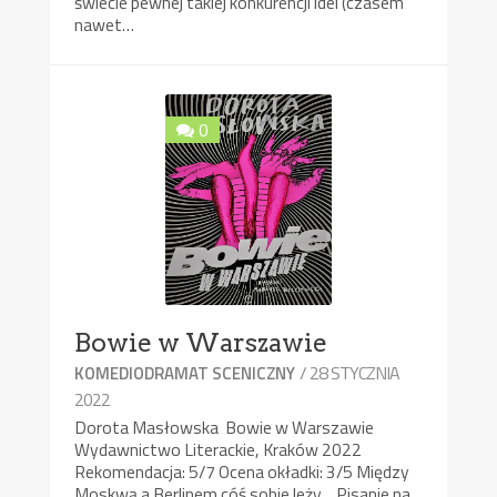
świecie pewnej takiej konkurencji idei (czasem
nawet…
0
Bowie w Warszawie
/ 28 STYCZNIA
KOMEDIODRAMAT SCENICZNY
2022
Dorota Masłowska Bowie w Warszawie
Wydawnictwo Literackie, Kraków 2022
Rekomendacja: 5/7 Ocena okładki: 3/5 Między
Moskwą a Berlinem cóś sobie leży… Pisanie na