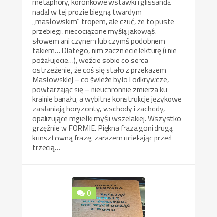
metaphory, koronkowe wstawki i glissanda
nadal w tej prozie biegną twardym
„masłowskim” tropem, ale czuć, że to puste
przebiegi, niedociążone myślą jakowąś,
słowem ani czynem lub czymś podobnem
takiem… Dlatego, nim zaczniecie lekturę (i nie
pożałujecie…), weźcie sobie do serca
ostrzeżenie, że coś się stało z przekazem
Masłowskiej – co świeże było i odkrywcze,
powtarzając się – nieuchronnie zmierza ku
krainie banału, a wybitne konstrukcje językowe
zasłaniają horyzonty, wschody i zachody,
opalizujące mgiełki myśli wszelakiej. Wszystko
grzęźnie w FORMIE. Piękna fraza goni drugą
kunsztowną frazę, zarazem uciekając przed
trzecią…
0