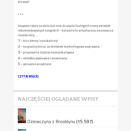
drzewa!
• • •
Używam także sześciu (od zera do pięciu) kategorii oceny okładek
rekomendowanych książek:
0 – katastrofa artystyczna, poznawcza
i każda inna...
1
– kicz denny i oszukańczy!
2
– na granicy kiczu, aczkolwiek marketingowo poprawna;
3
– przyzwoita tudzież komunikatywna
4
– okładka wymowna i doskonała;
5
– wizualne arcydzieło
CZYTAJ WIĘCEJ
NAJCZĘŚCIEJ OGLĄDANE WPISY
Dziewczyna z Brooklynu
(15 597)