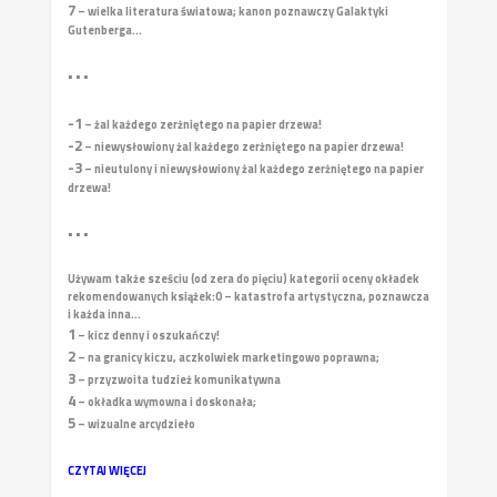
7
– wielka literatura światowa; kanon poznawczy Galaktyki
Gutenberga...
• • •
-1
– żal każdego zerżniętego na papier drzewa!
-2
– niewysłowiony żal każdego zerżniętego na papier drzewa!
-3
– nieutulony i niewysłowiony żal każdego zerżniętego na papier
drzewa!
• • •
Używam także sześciu (od zera do pięciu) kategorii oceny okładek
rekomendowanych książek:
0 – katastrofa artystyczna, poznawcza
i każda inna...
1
– kicz denny i oszukańczy!
2
– na granicy kiczu, aczkolwiek marketingowo poprawna;
3
– przyzwoita tudzież komunikatywna
4
– okładka wymowna i doskonała;
5
– wizualne arcydzieło
CZYTAJ WIĘCEJ