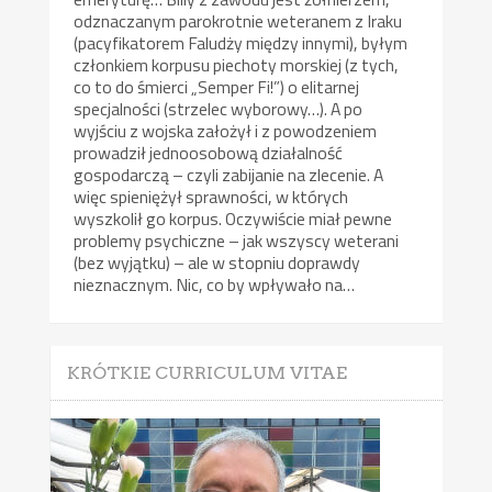
odznaczanym parokrotnie weteranem z Iraku
(pacyfikatorem Faludży między innymi), byłym
członkiem korpusu piechoty morskiej (z tych,
co to do śmierci „Semper Fi!”) o elitarnej
specjalności (strzelec wyborowy…). A po
wyjściu z wojska założył i z powodzeniem
prowadził jednoosobową działalność
gospodarczą – czyli zabijanie na zlecenie. A
więc spieniężył sprawności, w których
wyszkolił go korpus. Oczywiście miał pewne
problemy psychiczne – jak wszyscy weterani
(bez wyjątku) – ale w stopniu doprawdy
nieznacznym. Nic, co by wpływało na…
KRÓTKIE CURRICULUM VITAE