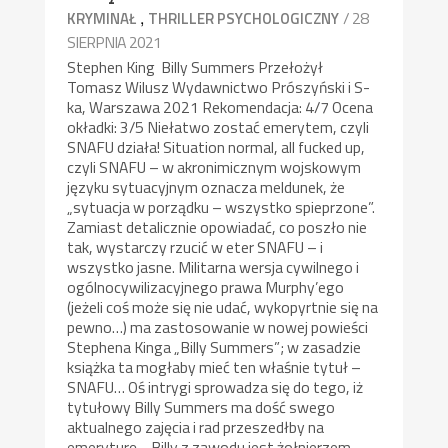
,
/ 28
KRYMINAŁ
THRILLER PSYCHOLOGICZNY
SIERPNIA 2021
Stephen King Billy Summers Przełożył
Tomasz Wilusz Wydawnictwo Prószyński i S-
ka, Warszawa 2021 Rekomendacja: 4/7 Ocena
okładki: 3/5 Niełatwo zostać emerytem, czyli
SNAFU działa! Situation normal, all fucked up,
czyli SNAFU – w akronimicznym wojskowym
języku sytuacyjnym oznacza meldunek, że
„sytuacja w porządku – wszystko spieprzone”.
Zamiast detalicznie opowiadać, co poszło nie
tak, wystarczy rzucić w eter SNAFU – i
wszystko jasne. Militarna wersja cywilnego i
ogólnocywilizacyjnego prawa Murphy’ego
(jeżeli coś może się nie udać, wykopyrtnie się na
pewno…) ma zastosowanie w nowej powieści
Stephena Kinga „Billy Summers”; w zasadzie
książka ta mogłaby mieć ten właśnie tytuł –
SNAFU… Oś intrygi sprowadza się do tego, iż
tytułowy Billy Summers ma dość swego
aktualnego zajęcia i rad przeszedłby na
emeryturę… Billy z zawodu jest żołnierzem,