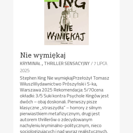
Nie wymiękaj
,
/ 7 LIPCA
KRYMINAŁ
THRILLER SENSACYJNY
2025
Stephen King Nie wymiękajPrzełożył Tomasz
WiluszWydawnictwo Prószyński i S-ka,
Warszawa 2025 Rekomendacja: 5/7Ocena
okładki: 3/5 Suki kontra Psychole Kingów jest
dwóch – obaj doskonali. Pierwszy pisze
klasyczne „straszydła” – horrory z silnym
pierwiastkiem metafizycznym, drugi jest
autorem thrillerów o zdecydowanym
nachyleniu kryminalno-politycznym, nieco
socjologizujących i nad wyraz realistycznych.