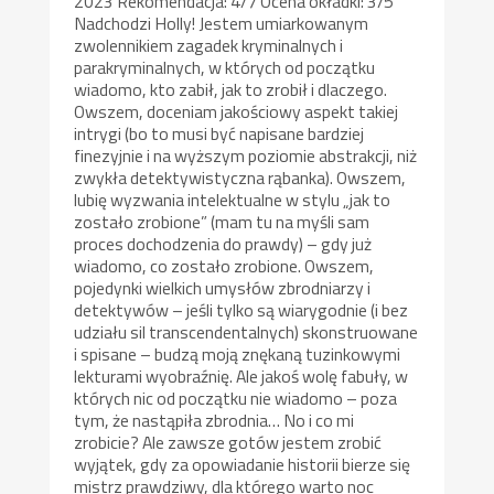
2023 Rekomendacja: 4/7 Ocena okładki: 3/5
Nadchodzi Holly! Jestem umiarkowanym
zwolennikiem zagadek kryminalnych i
parakryminalnych, w których od początku
wiadomo, kto zabił, jak to zrobił i dlaczego.
Owszem, doceniam jakościowy aspekt takiej
intrygi (bo to musi być napisane bardziej
finezyjnie i na wyższym poziomie abstrakcji, niż
zwykła detektywistyczna rąbanka). Owszem,
lubię wyzwania intelektualne w stylu „jak to
zostało zrobione” (mam tu na myśli sam
proces dochodzenia do prawdy) – gdy już
wiadomo, co zostało zrobione. Owszem,
pojedynki wielkich umysłów zbrodniarzy i
detektywów – jeśli tylko są wiarygodnie (i bez
udziału sil transcendentalnych) skonstruowane
i spisane – budzą moją znękaną tuzinkowymi
lekturami wyobraźnię. Ale jakoś wolę fabuły, w
których nic od początku nie wiadomo – poza
tym, że nastąpiła zbrodnia… No i co mi
zrobicie? Ale zawsze gotów jestem zrobić
wyjątek, gdy za opowiadanie historii bierze się
mistrz prawdziwy, dla którego warto noc