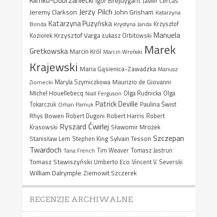
Klimko-Dobrzaniecki
Igor Brejdygant
Javier Cercas
Jerzy Pilch
Jeremy Clarkson
John Grisham
Katarzyna
Katarzyna Puzyńska
Bonda
Krystyna Janda
Krzysztof
Manuela
Krzysztof Varga
Koziołek
Łukasz Orbitowski
Marek
Gretkowska
Marcin Król
Marcin Wroński
Krajewski
Maria Gąsienica-Zawadzka
Mariusz
Maurizio de Giovanni
Ziomecki
Maryla Szymiczkowa
Michel Houellebecq
Niall Ferguson
Olga Rudnicka
Olga
Patrick Deville
Paulina Świst
Tokarczuk
Orhan Pamuk
Rhys Bowen
Robert Harris
Robert Dugoni
Robert
Ryszard Ćwirlej
Sławomir Mrożek
Krasowski
Szczepan
Stanisław Lem
Sylvain Tesson
Stephen King
Twardoch
Tana French
Tim Weaver
Tomasz Jastrun
Tomasz Stawiszyński
Umberto Eco
Vincent V. Severski
William Dalrymple
Ziemowit Szczerek
RECENZJE ARCHIWALNE
Recenzje