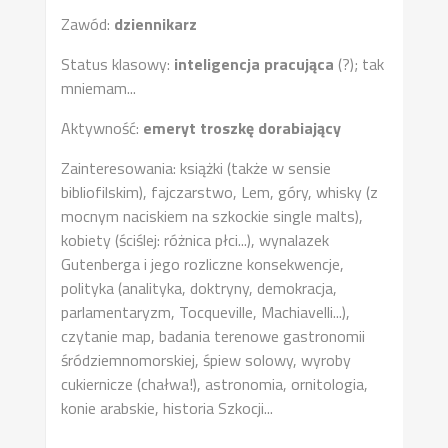
Zawód:
dziennikarz
Status klasowy:
inteligencja pracująca
(?); tak
mniemam...
Aktywność:
emeryt troszkę dorabiający
Zainteresowania: książki (także w sensie
bibliofilskim), fajczarstwo, Lem, góry, whisky (z
mocnym naciskiem na szkockie single malts),
kobiety (ściślej: różnica płci...), wynalazek
Gutenberga i jego rozliczne konsekwencje,
polityka (analityka, doktryny, demokracja,
parlamentaryzm, Tocqueville, Machiavelli...),
czytanie map, badania terenowe gastronomii
śródziemnomorskiej, śpiew solowy, wyroby
cukiernicze (chałwa!), astronomia, ornitologia,
konie arabskie, historia Szkocji...