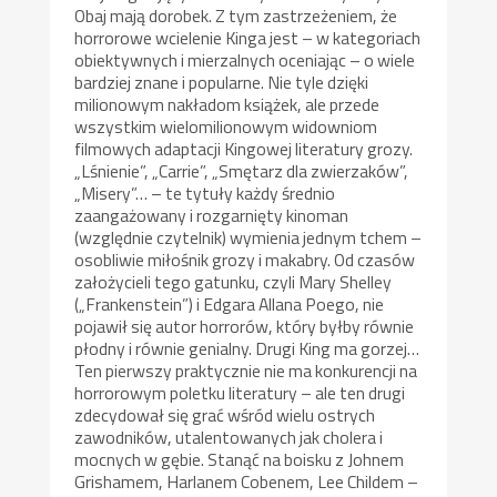
Obaj mają dorobek. Z tym zastrzeżeniem, że
horrorowe wcielenie Kinga jest – w kategoriach
obiektywnych i mierzalnych oceniając – o wiele
bardziej znane i popularne. Nie tyle dzięki
milionowym nakładom książek, ale przede
wszystkim wielomilionowym widowniom
filmowych adaptacji Kingowej literatury grozy.
„Lśnienie”, „Carrie”, „Smętarz dla zwierzaków”,
„Misery”… – te tytuły każdy średnio
zaangażowany i rozgarnięty kinoman
(względnie czytelnik) wymienia jednym tchem –
osobliwie miłośnik grozy i makabry. Od czasów
założycieli tego gatunku, czyli Mary Shelley
(„Frankenstein”) i Edgara Allana Poego, nie
pojawił się autor horrorów, który byłby równie
płodny i równie genialny. Drugi King ma gorzej…
Ten pierwszy praktycznie nie ma konkurencji na
horrorowym poletku literatury – ale ten drugi
zdecydował się grać wśród wielu ostrych
zawodników, utalentowanych jak cholera i
mocnych w gębie. Stanąć na boisku z Johnem
Grishamem, Harlanem Cobenem, Lee Childem –