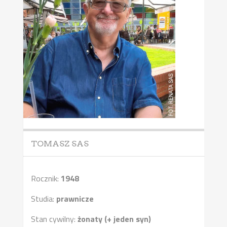
TOMASZ SAS
Rocznik:
1948
Studia:
prawnicze
Stan cywilny:
żonaty (+ jeden syn)