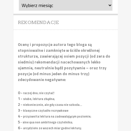
archiwalne
REKOMENDACJE
Oceny i propozycje autora tego bloga są
stopniowalne i zamknięte w ściśle określonej
strukturze, zawierającej osiem pozycji (od zera do
siedmiu) rekomendacji nacechowanych lekko
ujemnie, neutralnie bądź pozytywnie – oraz trzy
pozycje (od minus jeden do minus trzy)
zdecydowanie negatywne:
0
– raczej dno; nie czytać!
1
– słabe, lektura zbędna;
2
– niekoniecznie, ale gdy czasu nie szkoda...
3
– klasyczne czytadło rozrywkowe
4
– przyzwoita lektura na zadowalającym poziomie;
5
- sine qua non ambitnego czytelnika;
6
– arcydzieło ze wszech miar godne lektury;