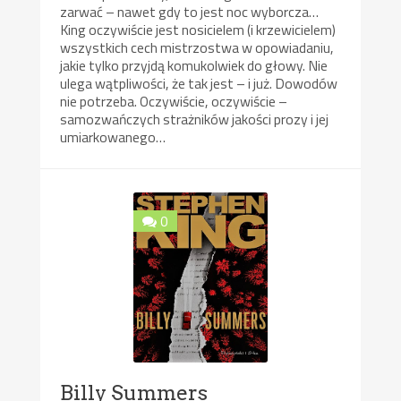
zarwać – nawet gdy to jest noc wyborcza…
King oczywiście jest nosicielem (i krzewicielem)
wszystkich cech mistrzostwa w opowiadaniu,
jakie tylko przyjdą komukolwiek do głowy. Nie
ulega wątpliwości, że tak jest – i już. Dowodów
nie potrzeba. Oczywiście, oczywiście –
samozwańczych strażników jakości prozy i jej
umiarkowanego…
0
Billy Summers