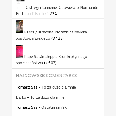
Ostrygi i kamienie. Opowieść o Normandii,
Bretanii i Pikardii
(9 224)
Rzeczy utracone. Notatki człowieka
posttowarzyskiego
(8 423)
Pape Satàn aleppe. Kroniki płynnego
społeczeństwa
(7 602)
NAJNOWSZE KOMENTARZE
Tomasz Sas
-
To za dużo dla mnie
Darko
-
To za dużo dla mnie
Tomasz Sas
-
Ostatni smrek