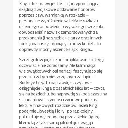
Kinga do sprawy jest lista (przypominająca
skądinąd wojskowe oddawanie honorów
poprzez tzw. wzmiankę w rozkazie –
personalne wyróżnienie w tekście rozkazu
dziennego odpowiednio wysokiego szczebla
dowodzenia) nazwisk zamordowanych za
przekonania (i na służbie) lekarzy oraz innych
funkcjonariuszy, broniących praw kobiet. To
doprawdy mocny akcent książki Kinga…
Szczegółów pięknie pokomplikowanej intrygi
oczywiście nie zdradzamy. Ale kulminacja
wielowątkowych osi narracji fascynująco się
przecina w tym nieszczęsnym zadupiu –
Buckeye City. To naprawdę szczytowe
osiągnięcie Kinga z ostatnich kilku lat – czyta
się na bezdechu, bo naprawdę szkoda czasu na
standardowe czynności życiowe podczas
lektury finałowych rozdziałów. Jeżeli King
podejmie „kwestię Holly” po raz kolejny i
potraktuje wykreowaną przez siebie figurę
literacką z taką samą jak dotąd uwagą i