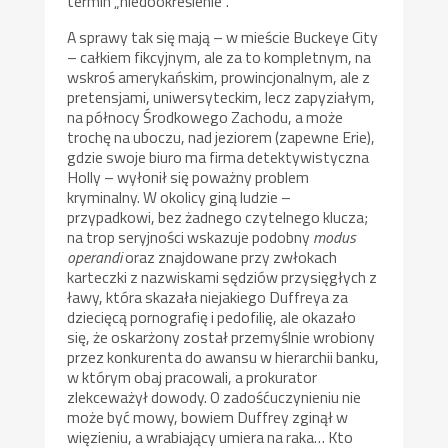
termin „niedookreślenie”.
A sprawy tak się mają – w mieście Buckeye City
– całkiem fikcyjnym, ale za to kompletnym, na
wskroś amerykańskim, prowincjonalnym, ale z
pretensjami, uniwersyteckim, lecz zapyziałym,
na północy Środkowego Zachodu, a może
trochę na uboczu, nad jeziorem (zapewne Erie),
gdzie swoje biuro ma firma detektywistyczna
Holly – wyłonił się poważny problem
kryminalny. W okolicy giną ludzie –
przypadkowi, bez żadnego czytelnego klucza;
na trop seryjności wskazuje podobny
modus
operandi
oraz znajdowane przy zwłokach
karteczki z nazwiskami sędziów przysięgłych z
ławy, która skazała niejakiego Duffreya za
dziecięcą pornografię i pedofilię, ale okazało
się, że oskarżony został przemyślnie wrobiony
przez konkurenta do awansu w hierarchii banku,
w którym obaj pracowali, a prokurator
zlekceważył dowody. O zadośćuczynieniu nie
może być mowy, bowiem Duffrey zginął w
więzieniu, a wrabiający umiera na raka… Kto