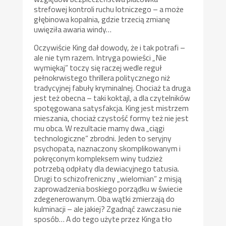
strefowej kontroli ruchu lotniczego – a może
głębinowa kopalnia, gdzie trzecią zmianę
uwięziła awaria windy…
Oczywiście King dał dowody, że i tak potrafi –
ale nie tym razem. Intryga powieści „Nie
wymiękaj” toczy się raczej wedle reguł
pełnokrwistego thrillera politycznego niż
tradycyjnej fabuły kryminalnej. Chociaż ta druga
jest też obecna – taki koktajl, a dla czytelników
spotęgowana satysfakcja. King jest mistrzem
mieszania, chociaż czystość formy też nie jest
mu obca. W rezultacie mamy dwa „ciągi
technologiczne” zbrodni. Jeden to seryjny
psychopata, naznaczony skomplikowanym i
pokręconym kompleksem winy tudzież
potrzebą odpłaty dla dewiacyjnego tatusia.
Drugi to schizofreniczny „wielomian” z misją
zaprowadzenia boskiego porządku w świecie
zdegenerowanym. Oba wątki zmierzają do
kulminacji – ale jakiej? Zgadnąć zawczasu nie
sposób… A do tego użyte przez Kinga tło