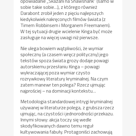
opowiadanie „Skazani na Shawshank” (samo w
sobie takie sobie…), z którego również
Darabont zrobił jeden z pięciu najlepszych
kiedykolwiek nakręconych filmów świata (z
Timem Robbinsem i Morganem Freemanem).
W tej sytuacji drugie wcielenie Kinga być może
zasługuje na więcej uwagi niż pierwsze.
Nie ulega bowiem wątpliwości, że wymiar
społeczny (a czasem wręcz polityczny) jego
tekstów spoza świata grozy dodaje powagi
autorskiemu przesłaniu Kinga – powagi
wykraczającej poza wymiar czysto
rozrywkowy literatury kryminalnej. Na czym
zatem manewr ten polega? Rzecz ujmując
najprościej – na dominacji kontekstu…
Metodologia standardowej intrygi kryminalnej
używanej w literaturze polega, z grubsza rzecz
ujmując, na czystości i jednorodności przekazu.
Innymi słowy: akcja toczy się wedle
skodyfikowanych dawno temu reguł
kultywowania fabuły. Protagoniści zachowują