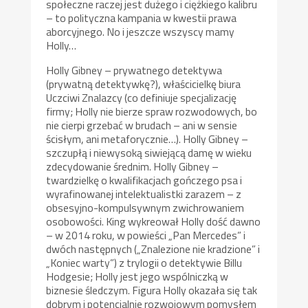
społeczne raczej jest dużego i ciężkiego kalibru
– to polityczna kampania w kwestii prawa
aborcyjnego. No i jeszcze wszyscy mamy
Holly…
Holly Gibney – prywatnego detektywa
(prywatną detektywkę?), właścicielkę biura
Uczciwi Znalazcy (co definiuje specjalizację
firmy; Holly nie bierze spraw rozwodowych, bo
nie cierpi grzebać w brudach – ani w sensie
ścisłym, ani metaforycznie…). Holly Gibney –
szczupłą i niewysoką siwiejącą damę w wieku
zdecydowanie średnim. Holly Gibney –
twardzielkę o kwalifikacjach gończego psa i
wyrafinowanej intelektualistki zarazem – z
obsesyjno-kompulsywnym zwichrowaniem
osobowości. King wykreował Holly dość dawno
– w 2014 roku, w powieści „Pan Mercedes” i
dwóch następnych („Znalezione nie kradzione” i
„Koniec warty”) z trylogii o detektywie Billu
Hodgesie; Holly jest jego wspólniczką w
biznesie śledczym. Figura Holly okazała się tak
dobrym i potencjalnie rozwojowym pomysłem