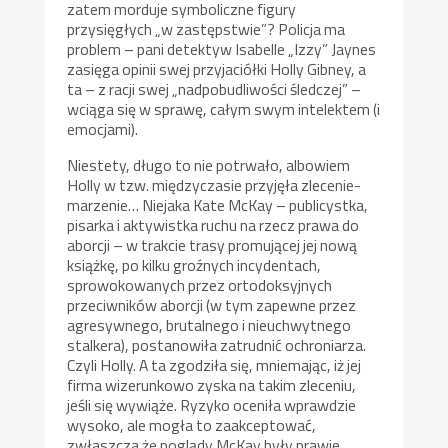
zatem morduje symboliczne figury
przysięgłych „w zastępstwie”? Policja ma
problem – pani detektyw Isabelle „Izzy” Jaynes
zasięga opinii swej przyjaciółki Holly Gibney, a
ta – z racji swej „nadpobudliwości śledczej” –
wciąga się w sprawę, całym swym intelektem (i
emocjami).
Niestety, długo to nie potrwało, albowiem
Holly w tzw. międzyczasie przyjęła zlecenie-
marzenie… Niejaka Kate McKay – publicystka,
pisarka i aktywistka ruchu na rzecz prawa do
aborcji – w trakcie trasy promującej jej nową
książkę, po kilku groźnych incydentach,
sprowokowanych przez ortodoksyjnych
przeciwników aborcji (w tym zapewne przez
agresywnego, brutalnego i nieuchwytnego
stalkera), postanowiła zatrudnić ochroniarza.
Czyli Holly. A ta zgodziła się, mniemając, iż jej
firma wizerunkowo zyska na takim zleceniu,
jeśli się wywiąże. Ryzyko oceniła wprawdzie
wysoko, ale mogła to zaakceptować,
zwłaszcza że poglądy McKay były prawie