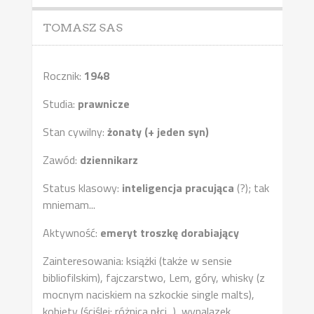
TOMASZ SAS
Rocznik:
1948
Studia:
prawnicze
Stan cywilny:
żonaty (+ jeden syn)
Zawód:
dziennikarz
Status klasowy:
inteligencja pracująca
(?); tak
mniemam...
Aktywność:
emeryt troszkę dorabiający
Zainteresowania: książki (także w sensie
bibliofilskim), fajczarstwo, Lem, góry, whisky (z
mocnym naciskiem na szkockie single malts),
kobiety (ściślej: różnica płci...), wynalazek