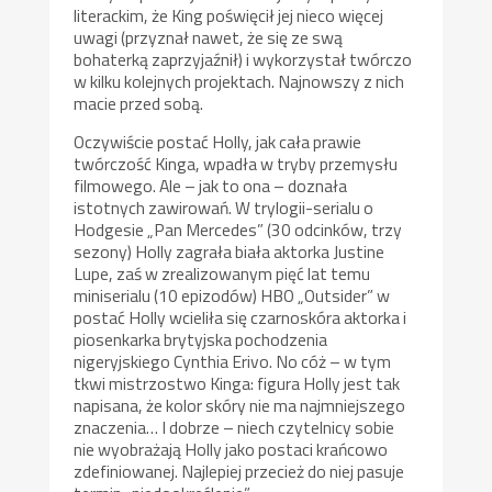
literackim, że King poświęcił jej nieco więcej
uwagi (przyznał nawet, że się ze swą
bohaterką zaprzyjaźnił) i wykorzystał twórczo
w kilku kolejnych projektach. Najnowszy z nich
macie przed sobą.
Oczywiście postać Holly, jak cała prawie
twórczość Kinga, wpadła w tryby przemysłu
filmowego. Ale – jak to ona – doznała
istotnych zawirowań. W trylogii-serialu o
Hodgesie „Pan Mercedes” (30 odcinków, trzy
sezony) Holly zagrała biała aktorka Justine
Lupe, zaś w zrealizowanym pięć lat temu
miniserialu (10 epizodów) HBO „Outsider” w
postać Holly wcieliła się czarnoskóra aktorka i
piosenkarka brytyjska pochodzenia
nigeryjskiego Cynthia Erivo. No cóż – w tym
tkwi mistrzostwo Kinga: figura Holly jest tak
napisana, że kolor skóry nie ma najmniejszego
znaczenia… I dobrze – niech czytelnicy sobie
nie wyobrażają Holly jako postaci krańcowo
zdefiniowanej. Najlepiej przecież do niej pasuje