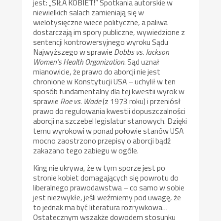
jest: „SIŁA KOBIET!” Spotkania autorskie w
niewielkich salach zamieniają się w
wielotysięczne wiece polityczne, a paliwa
dostarczają im spory publiczne, wywiedzione z
sentencji kontrowersyjnego wyroku Sądu
Najwyższego w sprawie
Dobbs vs. Jackson
Women’s Health Organization
. Sąd uznał
mianowicie, że prawo do aborcji nie jest
chronione w Konstytucji USA – uchylił w ten
sposób fundamentalny dla tej kwestii wyrok w
sprawie
Roe vs. Wade
(z 1973 roku) i przeniósł
prawo do regulowania kwestii dopuszczalności
aborcji na szczebel legislatur stanowych. Dzięki
temu wyrokowi w ponad połowie stanów USA
mocno zaostrzono przepisy o aborcji bądź
zakazano tego zabiegu w ogóle.
King nie ukrywa, że w tym sporze jest po
stronie kobiet domagających się powrotu do
liberalnego prawodawstwa – co samo w sobie
jest niezwykłe, jeśli weźmiemy pod uwagę, że
to jednak ma być literatura rozrywkowa…
Ostatecznym wszakże dowodem stosunku