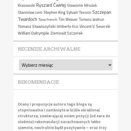
Ryszard Ćwirlej
Sławomir Mrożek
Krasowski
Szczepan
Stanisław Lem
Sylvain Tesson
Stephen King
Twardoch
Tana French
Tim Weaver
Tomasz Jastrun
Tomasz Stawiszyński
Umberto Eco
Vincent V. Severski
William Dalrymple
Ziemowit Szczerek
RECENZJE ARCHIWALNE
Recenzje
archiwalne
REKOMENDACJE
Oceny i propozycje autora tego bloga są
stopniowalne i zamknięte w ściśle określonej
strukturze, zawierającej osiem pozycji (od zera do
siedmiu) rekomendacji nacechowanych lekko
ujemnie, neutralnie bądź pozytywnie – oraz trzy