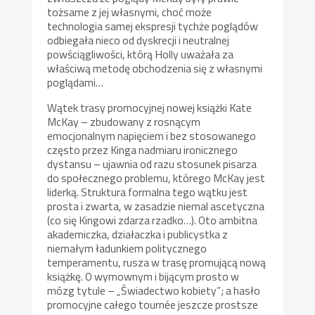
tożsame z jej własnymi, choć może
technologia samej ekspresji tychże poglądów
odbiegała nieco od dyskrecji i neutralnej
powściągliwości, którą Holly uważała za
właściwą metodę obchodzenia się z własnymi
poglądami…
Wątek trasy promocyjnej nowej książki Kate
McKay – zbudowany z rosnącym
emocjonalnym napięciem i bez stosowanego
często przez Kinga nadmiaru ironicznego
dystansu – ujawnia od razu stosunek pisarza
do społecznego problemu, którego McKay jest
liderką. Struktura formalna tego wątku jest
prosta i zwarta, w zasadzie niemal ascetyczna
(co się Kingowi zdarza rzadko…). Oto ambitna
akademiczka, działaczka i publicystka z
niemałym ładunkiem politycznego
temperamentu, rusza w trasę promującą nową
książkę. O wymownym i bijącym prosto w
mózg tytule – „Świadectwo kobiety”; a hasło
promocyjne całego tournée jeszcze prostsze