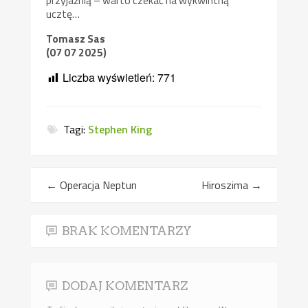
przyjaźnią – warto czekać na wykwintną
ucztę…
Tomasz Sas
(07 07 2025)
Liczba wyświetleń:
771
Tagi:
Stephen King
←
Operacja Neptun
Hiroszima
→
BRAK KOMENTARZY
DODAJ KOMENTARZ