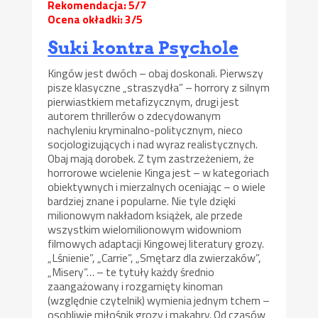
Rekomendacja: 5/7
Ocena okładki: 3/5
Suki kontra Psychole
Kingów jest dwóch – obaj doskonali. Pierwszy
pisze klasyczne „straszydła” – horrory z silnym
pierwiastkiem metafizycznym, drugi jest
autorem thrillerów o zdecydowanym
nachyleniu kryminalno-politycznym, nieco
socjologizujących i nad wyraz realistycznych.
Obaj mają dorobek. Z tym zastrzeżeniem, że
horrorowe wcielenie Kinga jest – w kategoriach
obiektywnych i mierzalnych oceniając – o wiele
bardziej znane i popularne. Nie tyle dzięki
milionowym nakładom książek, ale przede
wszystkim wielomilionowym widowniom
filmowych adaptacji Kingowej literatury grozy.
„Lśnienie”, „Carrie”, „Smętarz dla zwierzaków”,
„Misery”… – te tytuły każdy średnio
zaangażowany i rozgarnięty kinoman
(względnie czytelnik) wymienia jednym tchem –
osobliwie miłośnik grozy i makabry. Od czasów