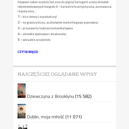
Używam także sześciu (od zera do pięciu) kategorii oceny okładek
rekomendowanych książek:
0 – katastrofa artystyczna, poznawcza
i każda inna...
1
– kicz denny i oszukańczy!
2
– na granicy kiczu, aczkolwiek marketingowo poprawna;
3
– przyzwoita tudzież komunikatywna
4
– okładka wymowna i doskonała;
5
– wizualne arcydzieło
CZYTAJ WIĘCEJ
NAJCZĘŚCIEJ OGLĄDANE WPISY
Dziewczyna z Brooklynu
(15 582)
Dublin, moja miłość
(11 071)