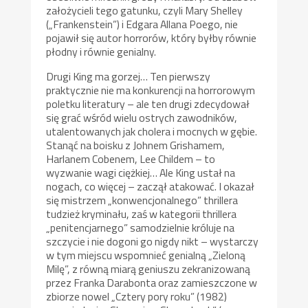
założycieli tego gatunku, czyli Mary Shelley
(„Frankenstein”) i Edgara Allana Poego, nie
pojawił się autor horrorów, który byłby równie
płodny i równie genialny.
Drugi King ma gorzej… Ten pierwszy
praktycznie nie ma konkurencji na horrorowym
poletku literatury – ale ten drugi zdecydował
się grać wśród wielu ostrych zawodników,
utalentowanych jak cholera i mocnych w gębie.
Stanąć na boisku z Johnem Grishamem,
Harlanem Cobenem, Lee Childem – to
wyzwanie wagi ciężkiej… Ale King ustał na
nogach, co więcej – zaczął atakować. I okazał
się mistrzem „konwencjonalnego” thrillera
tudzież kryminału, zaś w kategorii thrillera
„penitencjarnego” samodzielnie króluje na
szczycie i nie dogoni go nigdy nikt – wystarczy
w tym miejscu wspomnieć genialną „Zieloną
Milę”, z równą miarą geniuszu zekranizowaną
przez Franka Darabonta oraz zamieszczone w
zbiorze nowel „Cztery pory roku” (1982)