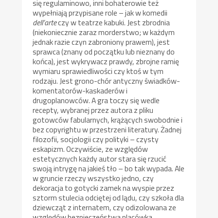
się regulaminowo, inni bohaterowie też
wypełniają przypisane role – jak w komedii
dell’arte
czy w teatrze kabuki. Jest zbrodnia
(niekoniecznie zaraz morderstwo; w każdym
jednak razie czyn zabroniony prawem), jest
sprawca (znany od początku lub nieznany do
końca), jest wykrywacz prawdy, zbrojne ramię
wymiaru sprawiedliwości czy ktoś w tym
rodzaju. Jest grono-chór antyczny świadków-
komentatorów-kaskaderów i
drugoplanowców. A gra toczy się wedle
recepty, wybranej przez autora z pliku
gotowców fabularnych, krążących swobodnie i
bez copyrightu w przestrzeni literatury. Żadnej
filozofii, socjologii czy polityki – czysty
eskapizm. Oczywiście, ze względów
estetycznych każdy autor stara się rzucić
swoją intrygę na jakieś tło – bo tak wypada. Ale
w gruncie rzeczy wszystko jedno, czy
dekoracja to gotycki zamek na wyspie przez
sztorm stulecia odciętej od lądu, czy szkoła dla
dziewcząt z internatem, czy odizolowana ze
względów bezpieczeństwa placówka