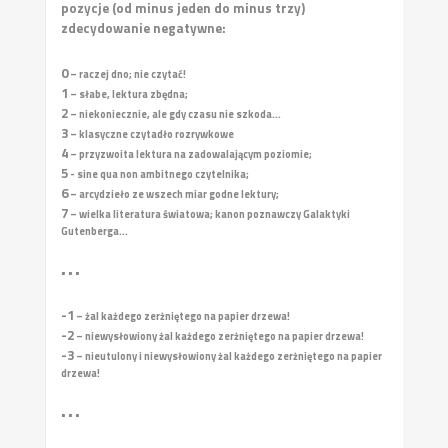
pozycje (od minus jeden do minus trzy)
zdecydowanie negatywne:
0
– raczej dno; nie czytać!
1
– słabe, lektura zbędna;
2
– niekoniecznie, ale gdy czasu nie szkoda...
3
– klasyczne czytadło rozrywkowe
4
– przyzwoita lektura na zadowalającym poziomie;
5
- sine qua non ambitnego czytelnika;
6
– arcydzieło ze wszech miar godne lektury;
7
– wielka literatura światowa; kanon poznawczy Galaktyki
Gutenberga...
• • •
-1
– żal każdego zerżniętego na papier drzewa!
-2
– niewysłowiony żal każdego zerżniętego na papier drzewa!
-3
– nieutulony i niewysłowiony żal każdego zerżniętego na papier
drzewa!
• • •