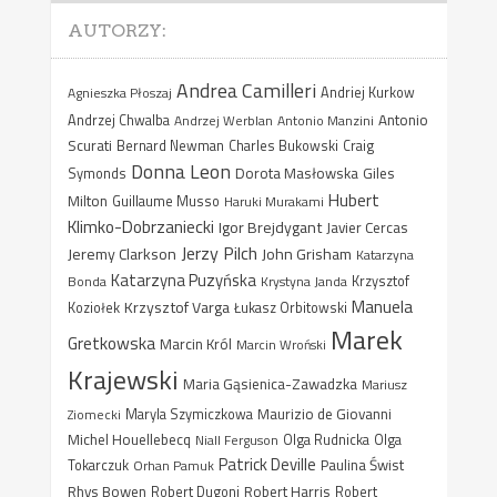
AUTORZY:
Andrea Camilleri
Agnieszka Płoszaj
Andriej Kurkow
Antonio
Andrzej Chwalba
Andrzej Werblan
Antonio Manzini
Scurati
Bernard Newman
Charles Bukowski
Craig
Donna Leon
Dorota Masłowska
Giles
Symonds
Hubert
Milton
Guillaume Musso
Haruki Murakami
Klimko-Dobrzaniecki
Igor Brejdygant
Javier Cercas
Jerzy Pilch
Jeremy Clarkson
John Grisham
Katarzyna
Katarzyna Puzyńska
Bonda
Krystyna Janda
Krzysztof
Manuela
Krzysztof Varga
Koziołek
Łukasz Orbitowski
Marek
Gretkowska
Marcin Król
Marcin Wroński
Krajewski
Maria Gąsienica-Zawadzka
Mariusz
Maurizio de Giovanni
Ziomecki
Maryla Szymiczkowa
Michel Houellebecq
Niall Ferguson
Olga Rudnicka
Olga
Patrick Deville
Paulina Świst
Tokarczuk
Orhan Pamuk
Rhys Bowen
Robert Harris
Robert Dugoni
Robert