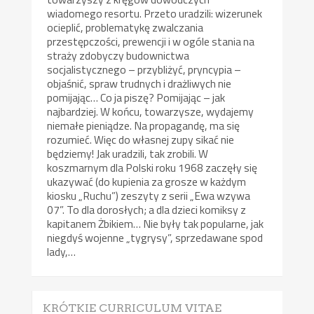
wiadomego resortu. Przeto uradzili: wizerunek
ocieplić, problematykę zwalczania
przestępczości, prewencji i w ogóle stania na
straży zdobyczy budownictwa
socjalistycznego – przybliżyć, pryncypia –
objaśnić, spraw trudnych i drażliwych nie
pomijając… Co ja piszę? Pomijając – jak
najbardziej. W końcu, towarzysze, wydajemy
niemałe pieniądze. Na propagandę, ma się
rozumieć. Więc do własnej zupy sikać nie
będziemy! Jak uradzili, tak zrobili. W
koszmarnym dla Polski roku 1968 zaczęły się
ukazywać (do kupienia za grosze w każdym
kiosku „Ruchu”) zeszyty z serii „Ewa wzywa
07”. To dla dorosłych; a dla dzieci komiksy z
kapitanem Żbikiem… Nie były tak popularne, jak
niegdyś wojenne „tygrysy”, sprzedawane spod
lady,…
KRÓTKIE CURRICULUM VITAE