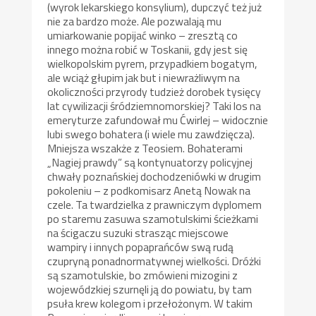
(wyrok lekarskiego konsylium), dupczyć też już
nie za bardzo może. Ale pozwalają mu
umiarkowanie popijać winko – zresztą co
innego można robić w Toskanii, gdy jest się
wielkopolskim pyrem, przypadkiem bogatym,
ale wciąż głupim jak but i niewrażliwym na
okoliczności przyrody tudzież dorobek tysięcy
lat cywilizacji śródziemnomorskiej? Taki los na
emeryturze zafundował mu Ćwirlej – widocznie
lubi swego bohatera (i wiele mu zawdzięcza).
Mniejsza wszakże z Teosiem. Bohaterami
„Nagiej prawdy” są kontynuatorzy policyjnej
chwały poznańskiej dochodzeniówki w drugim
pokoleniu – z podkomisarz Anetą Nowak na
czele. Ta twardzielka z prawniczym dyplomem
po staremu zasuwa szamotulskimi ścieżkami
na ścigaczu suzuki strasząc miejscowe
wampiry i innych popaprańców swą rudą
czupryną ponadnormatywnej wielkości. Dróżki
są szamotulskie, bo zmówieni mizogini z
wojewódzkiej szurnęli ją do powiatu, by tam
psuła krew kolegom i przełożonym. W takim