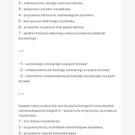
2
– niekoniecznie, ale gdy czasu nie szkoda...
3
– klasyczne czytadło rozrywkowe
4
– przyzwoita lektura na zadowalającym poziomie;
5
- sine qua non ambitnego czytelnika;
6
– arcydzieło ze wszech miar godne lektury;
7
– wielka literatura światowa; kanon poznawczy Galaktyki
Gutenberga...
• • •
-1
– żal każdego zerżniętego na papier drzewa!
-2
– niewysłowiony żal każdego zerżniętego na papier drzewa!
-3
– nieutulony i niewysłowiony żal każdego zerżniętego na papier
drzewa!
• • •
Używam także sześciu (od zera do pięciu) kategorii oceny okładek
rekomendowanych książek:
0 – katastrofa artystyczna, poznawcza
i każda inna...
1
– kicz denny i oszukańczy!
2
– na granicy kiczu, aczkolwiek marketingowo poprawna;
3
– przyzwoita tudzież komunikatywna