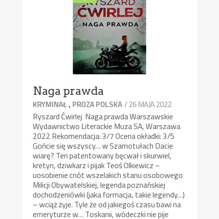
Naga prawda
,
/ 26 MAJA 2022
KRYMINAŁ
PROZA POLSKA
Ryszard Ćwirlej Naga prawda Warszawskie
Wydawnictwo Literackie Muza SA, Warszawa
2022 Rekomendacja: 3/7 Ocena okładki: 3/5
Gońcie się wszyscy… w Szamotułach Dacie
wiarę? Ten patentowany bęcwał i skurwiel,
kretyn, dziwkarz i pijak Teoś Olkiewicz –
uosobienie cnót wszelakich stanu osobowego
Milicji Obywatelskiej, legenda poznańskiej
dochodzeniówki (jaka formacja, takie legendy…)
– wciąż żyje. Tyle że od jakiegoś czasu bawi na
emeryturze w… Toskanii, wódeczki nie pije