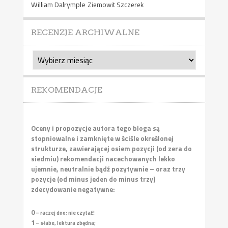
William Dalrymple
Ziemowit Szczerek
RECENZJE ARCHIWALNE
Recenzje
archiwalne
REKOMENDACJE
Oceny i propozycje autora tego bloga są
stopniowalne i zamknięte w ściśle określonej
strukturze, zawierającej osiem pozycji (od zera do
siedmiu) rekomendacji nacechowanych lekko
ujemnie, neutralnie bądź pozytywnie – oraz trzy
pozycje (od minus jeden do minus trzy)
zdecydowanie negatywne:
0
– raczej dno; nie czytać!
1
– słabe, lektura zbędna;