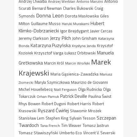
Antonio
Andrzej Chwalba
Andrzej Werblan
Antonio Manzini
Scurati
Bernard Newman
Charles Bukowski
Craig
Donna Leon
Dorota Masłowska
Giles
Symonds
Hubert
Milton
Guillaume Musso
Haruki Murakami
Klimko-Dobrzaniecki
Igor Brejdygant
Javier Cercas
Jerzy Pilch
Jeremy Clarkson
John Grisham
Katarzyna
Katarzyna Puzyńska
Bonda
Krystyna Janda
Krzysztof
Manuela
Krzysztof Varga
Koziołek
Łukasz Orbitowski
Marek
Gretkowska
Marcin Król
Marcin Wroński
Krajewski
Maria Gąsienica-Zawadzka
Mariusz
Maurizio de Giovanni
Ziomecki
Maryla Szymiczkowa
Michel Houellebecq
Niall Ferguson
Olga Rudnicka
Olga
Patrick Deville
Paulina Świst
Tokarczuk
Orhan Pamuk
Rhys Bowen
Robert Harris
Robert Dugoni
Robert
Ryszard Ćwirlej
Sławomir Mrożek
Krasowski
Szczepan
Stanisław Lem
Sylvain Tesson
Stephen King
Twardoch
Tana French
Tim Weaver
Tomasz Jastrun
Tomasz Stawiszyński
Umberto Eco
Vincent V. Severski