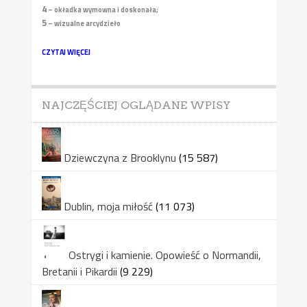
4
– okładka wymowna i doskonała;
5
– wizualne arcydzieło
CZYTAJ WIĘCEJ
NAJCZĘŚCIEJ OGLĄDANE WPISY
Dziewczyna z Brooklynu
(15 587)
Dublin, moja miłość
(11 073)
Ostrygi i kamienie. Opowieść o Normandii,
Bretanii i Pikardii
(9 229)