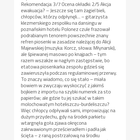
Rekomendacja: 3/7 Ocena okładki: 2/5 Akcja
ewakuacja? – Jeszcze się tam żagiel bieli,
chłopców, którzy odpłynęli… – gitarzysta
klezmerskiego zespoliku na dansingu w
poznańskim hotelu Polonez czule frazował
podrabianym tenorem powszechnie znany
refren piosenki w zasadzie należącej do Alicji
Majewskiej (muzyka: Korcz, słowa: Młynarski),
ale śpiewanej masowo po knajpach – tym
razem wszakże w nagłym zastępstwie, bo
etatowa piosenkarka zespołu gdzieś się
zawieruszyła podczas regulaminowej przerwy.
To znaczy wiadomo, co się stało – miała
bowiem w zwyczaju wyskoczyć z jakimś
bojkiem z importu na szybki numerek za sto
papierów; ale gdzie tu jej szukać w takim
molochowatym hoteliszczu-burdeliszczu?
Więc chłopcy odpływali sami, improwizując na
dużym przydechu, gdy na środek parkietu
wtargnęła goła zjawa okręcona
zakrwawionym prześcieradłem i padła jak
ścięta – z raną postrzałową na środku