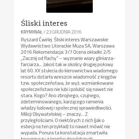
Śliski interes
/ 23 GRUDNIA 2016
KRYMINAŁ
Ryszard Ćwirlej Śliski interes Warszawskie
Wydawnictwo Literackie Muza SA, Warszawa
2016 Rekomendacja: 3/7 Ocena okładki: 2/5
„Zacznij od flachy” – wyznanie wiary gliniarza-
farciarza… Jakoś tak w okolicy drugiej połowy
lat 60. XX stulecia do kierownictwa wiadomego
resortu dotarła wreszcie wiadomość z kręgów
tzw. społeczeństwa, że wyż. wzmiankowane
społeczeństwo nie lubi i polubić się nawet nie
stara. Kogo? Ano zbrojnego, czujnego,
zdeterminowanego, karzącego ramienia
władzy ludowej i społecznej sprawiedliwości.
Milicji Obywatelskiej – znaczy… Z
przyległościami. O niektórych z nich (jak o
esbecji na ten przykład) to nawet mówić nie
wypada. Ponura ta konstatacja zmartwiła
towarzyszy z kręgów dowódczych