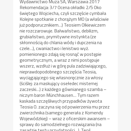
Wydawnictwo Muza SA, Warszawa 2017
Rekomendacja: 3/7 Ocena okładki: 2/5 Oko
świętego Wojciecha, czyli szczęście cymbała
Kolejne spotkanie z chorążym MO (a właściwie
już podporucznikiem…) Teosiem Olkiewiczem
nie rozczarowuje. Bałwaństwo, debilizm,
grubiaństwo, prymitywne instynkta (ze
skłonnością do chlania wódy i dupczenia na
czele…), cwaniactwo i lenistwo wyż.
pomienionego zdają się rosnąć w postępie
geometrycznym, a wraz z nimi postępuje
wszerz, wzdłuż i w górę pula zadziwiającego,
nieprawdopodobnego szczęścia Teosia,
wyciągającego się własnoręcznie za włosy
(ściślej: za maskujący osełedec misternej
zaczeski…) z każdego gównianego szamba –
niczym baron Münchhausen… Tym razem
kaskada szczęśliwych przypadków żywota
Teosia O. zaczyna się od powierzenia mu przez
zwierzchnika (samego generała z Komendy
Wojewódzkiej) – wraz z oficerskim awansem –
sprawy do samodzielnego rozwiązania (na
zasadzie testu przydatności…). Teoś,