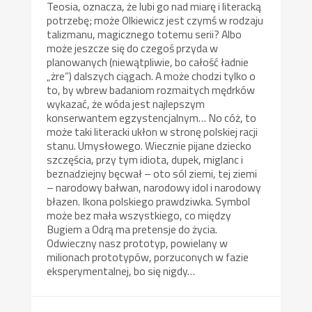
Teosia, oznacza, że lubi go nad miarę i literacką
potrzebę; może Olkiewicz jest czymś w rodzaju
talizmanu, magicznego totemu serii? Albo
może jeszcze się do czegoś przyda w
planowanych (niewątpliwie, bo całość ładnie
„żre”) dalszych ciągach. A może chodzi tylko o
to, by wbrew badaniom rozmaitych mędrków
wykazać, że wóda jest najlepszym
konserwantem egzystencjalnym… No cóż, to
może taki literacki ukłon w stronę polskiej racji
stanu. Umysłowego. Wiecznie pijane dziecko
szczęścia, przy tym idiota, dupek, miglanc i
beznadziejny bęcwał – oto sól ziemi, tej ziemi
– narodowy bałwan, narodowy idol i narodowy
błazen. Ikona polskiego prawdziwka. Symbol
może bez mała wszystkiego, co między
Bugiem a Odrą ma pretensje do życia.
Odwieczny nasz prototyp, powielany w
milionach prototypów, porzuconych w fazie
eksperymentalnej, bo się nigdy…