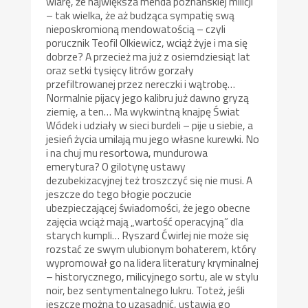
wiarę, że największa menda poznańskiej milicji
– tak wielka, że aż budząca sympatię swą
nieposkromioną mendowatością – czyli
porucznik Teofil Olkiewicz, wciąż żyje i ma się
dobrze? A przecież ma już z osiemdziesiąt lat
oraz setki tysięcy litrów gorzały
przefiltrowanej przez nereczki i wątrobę…
Normalnie pijacy jego kalibru już dawno gryzą
ziemię, a ten… Ma wykwintną knajpę Świat
Wódek i udziały w sieci burdeli – pije u siebie, a
jesień życia umilają mu jego własne kurewki. No
i na chuj mu resortowa, mundurowa
emerytura? O gilotynę ustawy
dezubekizacyjnej też troszczyć się nie musi. A
jeszcze do tego błogie poczucie
ubezpieczającej świadomości, że jego obecne
zajęcia wciąż mają „wartość operacyjną” dla
starych kumpli… Ryszard Ćwirlej nie może się
rozstać ze swym ulubionym bohaterem, który
wypromował go na lidera literatury kryminalnej
– historycznego, milicyjnego sortu, ale w stylu
noir, bez sentymentalnego lukru. Toteż, jeśli
jeszcze można to uzasadnić, ustawia go