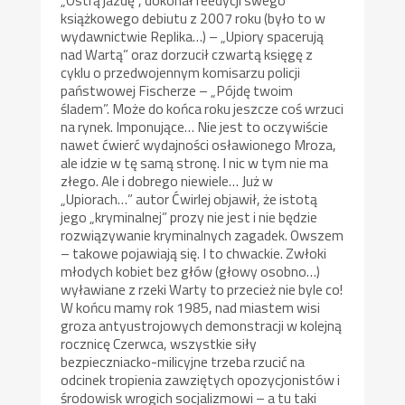
„Ostrą jazdę”, dokonał reedycji swego
książkowego debiutu z 2007 roku (było to w
wydawnictwie Replika…) – „Upiory spacerują
nad Wartą” oraz dorzucił czwartą księgę z
cyklu o przedwojennym komisarzu policji
państwowej Fischerze – „Pójdę twoim
śladem”. Może do końca roku jeszcze coś wrzuci
na rynek. Imponujące… Nie jest to oczywiście
nawet ćwierć wydajności osławionego Mroza,
ale idzie w tę samą stronę. I nic w tym nie ma
złego. Ale i dobrego niewiele… Już w
„Upiorach…” autor Ćwirlej objawił, że istotą
jego „kryminalnej” prozy nie jest i nie będzie
rozwiązywanie kryminalnych zagadek. Owszem
– takowe pojawiają się. I to chwackie. Zwłoki
młodych kobiet bez głów (głowy osobno…)
wyławiane z rzeki Warty to przecież nie byle co!
W końcu mamy rok 1985, nad miastem wisi
groza antyustrojowych demonstracji w kolejną
rocznicę Czerwca, wszystkie siły
bezpieczniacko-milicyjne trzeba rzucić na
odcinek tropienia zawziętych opozycjonistów i
środowisk wrogich socjalizmowi – a tu taki