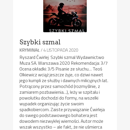
Szybki szmal
/ 4 LISTOPADA 2020
KRYMINAŁ
Ryszard Ćwirlej Szybki szmal Wydawnictwo
Muza SA. Warszawa 2020 Rekomendacja: 3/7
Ocena okładki: 3/5 Pisanie ze słuchu… Teoś
Olkiewicz wciąż jeszcze żyje, co dziwi nawet
jego kumpli ze służby i dawnych milicyjnych lat.
Potrącony przez samochód (rozmyślnie, z
zamiarem pozbawienia…), leży w szpitalu i
powolutku dochodzi do formy, na wszelki
wypadek organizując życie swoim
spadkobiercom. Zaiste przywiązanie Ćwirleja
do swego podstawowego bohatera jest
dowodem niezwykłej wierności. Autor może
wszak wszystko – ale fakt, że nie uśmierca