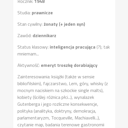
Rocznik:
1948
Studia:
prawnicze
Stan cywilny:
żonaty (+ jeden syn)
Zawód:
dziennikarz
Status klasowy:
inteligencja pracująca
(?); tak
mniemam...
Aktywność:
emeryt troszkę dorabiający
Zainteresowania: książki (także w sensie
bibliofilskim), fajczarstwo, Lem, góry, whisky (z
mocnym naciskiem na szkockie single malts),
kobiety (ściślej: różnica płci...), wynalazek
Gutenberga i jego rozliczne konsekwencje,
polityka (analityka, doktryny, demokracja,
parlamentaryzm, Tocqueville, Machiavelli...),
czytanie map, badania terenowe gastronomii