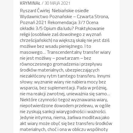
/ 30 MAJA 2021
KRYMINAŁ
Ryszard Ćwirlej Niebiańskie osiedle
Wydawnictwo Poznańskie – Czwarta Strona,
Poznań 2021 Rekomendacja: 3/7 Ocena
okładki: 3/5 Opium dla ludu? Praktykowanie
religii (osobliwie zaś dowolnego z wyznań
chrześcijańskich) na większą skalę nie jest dziś
możliwe bez wsadu pieniężnego. I to
masowego… Transcendentalny transfer wiary
nie jest możliwy – powtarzam – bez
równoczesnego gromadzenia i przepływu
środków materialnych, ubezpieczających
niezakłócony rytm tamtego transferu. Innymi
słowy: wyznanie wiary nie nabiera mocy bez
wsparcia, bez suplementacji. Pada w próżnię,
nie ma reakcji zwrotnej, unieważnia się samo…
Niektóre czynności tegoż wyznawania wiary,
niepotwierdzone dowodem przelewu, w ogóle
nie zyskują sankcji wiarygodności i ważności.
Jedynie intymna, niema, żarliwa modlitwa jako
akt wiary może obyć się bez transferu środków
materialnych, choć i ona w obliczu wspólnoty