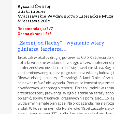
Ryszard Ćwirlej
Śliski interes
Warszawskie Wydawnictwo Literackie Muza
Warszawa 2016
Rekomendacja: 3/7
Ocena okładki: 2/5
„Zacznij od flachy” – wyznanie wiary
gliniarza-farciarza…
Jakoś tak w okolicy drugiej połowy lat 60. XX stulecia d
dotarła wreszcie wiadomość z kręgów tzw. społeczeńs
społeczeństwo nie lubi i polubić się nawet nie stara. Kog
zdeterminowanego, karzącego ramienia władzy ludowej i sp
Obywatelskiej – znaczy… Z przyległościami. O niektórych z 
to nawet mówić nie wypada. Ponura ta konstatacja zma
dowódczych wiadomego resortu. Przeto uradzili: wizerun
przestępczości, prewencji i w ogóle stania na straży zdo
objaśnić, spraw trudnych i drażliwych nie pomijając… Co ja
wydajemy niemałe pieniądze. Na propagandę, ma się rozumi
zrobili. W koszmarnym dla Polski roku 1968 zaczęły się 
z serii „Ewa wzywa 07”. To dla dorosłych; a dla dzieci ko