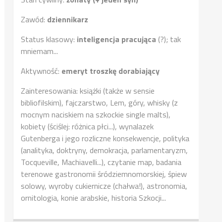
Zawód:
dziennikarz
Status klasowy:
inteligencja pracująca
(?); tak
mniemam...
Aktywność:
emeryt troszkę dorabiający
Zainteresowania: książki (także w sensie
bibliofilskim), fajczarstwo, Lem, góry, whisky (z
mocnym naciskiem na szkockie single malts),
kobiety (ściślej: różnica płci...), wynalazek
Gutenberga i jego rozliczne konsekwencje, polityka
(analityka, doktryny, demokracja, parlamentaryzm,
Tocqueville, Machiavelli...), czytanie map, badania
terenowe gastronomii śródziemnomorskiej, śpiew
solowy, wyroby cukiernicze (chałwa!), astronomia,
ornitologia, konie arabskie, historia Szkocji...