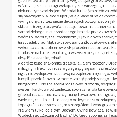
gatunkowo afery kryminalnej, wygląda jak groteskowy t
w śnieżnej zaspie, drugi wykopany ze świeżego grobu, tr
niekumatym wodzirejem. W dodatku ktoś rozcieńcza wódę n
się nawzajem w walce o uprzywilejowane strefy ekonomic
wymyślonych przez siebie dekoracjach poczyna sobie ja
składnie (czego oczywiście relacjonować nie zamierzam, 
samodzielnego, nieuprzedzonego brnięcia przez zawiłości
twórczo wykorzystał mechanizmy ujawnionych afer krymi
(przypadek braci Mętlewiczów, gangu Złotogłowych, afery
wykonawcami, a oficerowie SB proceder nadzorowali. Bandy
fundusze na tajne awantury, a wszyscy przy okazji ef
ukręcić niejeden kryminał!
A oprócz tego znakomite didaskalia… Sam rzeczony Olk
milicyjnym fraku, co i rusz wyciągający się sam za reszt
nigdy nic wydupczyć sklepową na zapleczu mięsnego, wykr
kumpli i przełożonych, w mordę walnąć podejrzanego… Kwin
niezgorsza… No i te scenki rodzajowe: filozofia, socjolog
system kartkowy od zaplecza, społeczna rola targowiska
grzebalnictwa, łańcuszki wymiany towarowo-usługowej
wiele innych… To jest to, czego od kryminału oczekujem
topografii, z dopracowanym szczegółem. I żeby guglem cz
Nie wiem tylko, co z tym Bachem. Ćwirlej powiada, że w 
Wodeckiego „Zacznij od Bacha”. Do tego stopnia, że Teoś