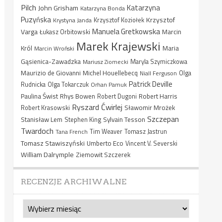
Pilch
Katarzyna
John Grisham
Katarzyna Bonda
Puzyńska
Krzysztof
Krystyna Janda
Krzysztof Koziołek
Manuela Gretkowska
Varga
Marcin
Łukasz Orbitowski
Marek Krajewski
Król
Maria
Marcin Wroński
Gąsienica-Zawadzka
Mariusz Ziomecki
Maryla Szymiczkowa
Maurizio de Giovanni
Michel Houellebecq
Niall Ferguson
Olga
Patrick Deville
Rudnicka
Olga Tokarczuk
Orhan Pamuk
Paulina Świst
Rhys Bowen
Robert Harris
Robert Dugoni
Ryszard Ćwirlej
Sławomir Mrożek
Robert Krasowski
Szczepan
Stanisław Lem
Sylvain Tesson
Stephen King
Twardoch
Tana French
Tim Weaver
Tomasz Jastrun
Tomasz Stawiszyński
Umberto Eco
Vincent V. Severski
William Dalrymple
Ziemowit Szczerek
RECENZJE ARCHIWALNE
Recenzje
archiwalne