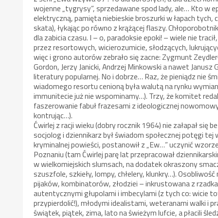
wojenne „tygrysy”, sprzedawane spod lady, ale… Kto w e
elektryczną, pamięta niebieskie broszurki w łapach tych, c
skata), łykając po równo z krążącej flaszy. Chłoporobotn
dla zabicia czasu. I – o, paradoksie epoki! – wiele nie trac
przez resortowych, wicierozumicie, słodzących, lukrują
więc i grono autorów zebrało się zacne: Zygmunt Zeydler
Gordon, Jerzy Janicki, Andrzej Minkowski a nawet Janusz 
literatury popularnej. No i dobrze… Raz, że pieniądz nie 
wiadomego resortu cenioną była walutą na rynku wymian
immunitecie już nie wspominamy…). Trzy, że komitet red
faszerowanie fabuł frazesami z ideologicznej nowomowy;
kontrując…).
Ćwirlej z racji wieku (dobry rocznik 1964) nie załapał się
socjolog i dziennikarz był świadom społecznej potęgi tej w
kryminalnej powieści, postanowił z „Ew…” uczynić wzorzec
Poznaniu (tam Ćwirlej parę lat przepracował dziennikarsk
w wielkomiejskich slumsach, na dodatek okraszony smacz
szuszfole, szkieły, lompy, chłelery, klunkry…). Osobliwoś
pijaków, kombinatorów, złodziei – inkrustowana z rzadka
autentycznymi głupolami i imbecylami (z tych co: wicie to
przypierdolić!), młodymi idealistami, weteranami walki i p
świątek, piątek, zima, lato na świeżym lufcie, a płacili 