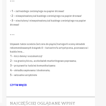
• • •
-1
– żal każdego zerżniętego na papier drzewa!
-2
– niewysłowiony żal każdego zerżniętego na papier drzewa!
-3
– nieutulony i niewysłowiony żal każdego zerżniętego na papier
drzewa!
• • •
Używam także sześciu (od zera do pięciu) kategorii oceny okładek
rekomendowanych książek:
0 – katastrofa artystyczna, poznawcza i
każda inna...
1
– kicz denny i oszukańczy!
2
– na granicy kiczu, aczkolwiek marketingowo poprawna;
3
– przyzwoita tudzież komunikatywna
4
– okładka wymowna i doskonała;
5
– wizualne arcydzieło
CZYTAJ WIĘCEJ
NAJCZĘŚCIEJ OGLĄDANE WPISY