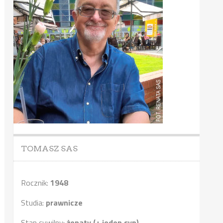
TOMASZ SAS
Rocznik:
1948
Studia:
prawnicze
Stan cywilny:
żonaty (+ jeden syn)