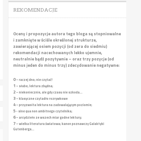
REKOMENDACJE
Oceny i propozycje autora tego bloga są stopniowalne
i zamknięte w ściśle określonej strukturze,
zawierającej osiem pozycji (od zera do siedmiu)
rekomendacji nacechowanych lekko ujemnie,
neutralnie bądź pozytywnie – oraz trzy pozycje (od
minus jeden do minus trzy) zdecydowanie negatywne:
0
– raczej dno; nie czytać!
1
– słabe, lektura zbędna;
2
– niekoniecznie, ale gdy czasu nie szkoda...
3
– klasyczne czytadło rozrywkowe
4
– przyzwoita lektura na zadowalającym poziomie;
5
- sine qua non ambitnego czytelnika;
6
– arcydzieło ze wszech miar godne lektury;
7
– wielka literatura światowa; kanon poznawczy Galaktyki
Gutenberga...