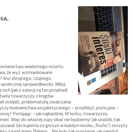
 SA,
o kierownictwa wiadomego resortu
twa, że wyż. wzmiankowane
o? Ano zbrojnego, czujnego,
ołecznej sprawiedliwości. Milicji
nich (jak o esbecji na ten przykład)
rtwiła towarzyszy z kręgów
ek ocieplić, problematykę zwalczania
byczy budownictwa socjalistycznego – przybliżyć, pryncypia –
 piszę? Pomijając – jak najbardziej. W końcu, towarzysze,
eć. Więc do własnej zupy sikać nie będziemy! Jak uradzili, tak
ukazywać (do kupienia za grosze w każdym kiosku „Ruchu”) zeszyty
miksy z kapitanem Żbikiem… Nie były tak popularne, jak niegdyś