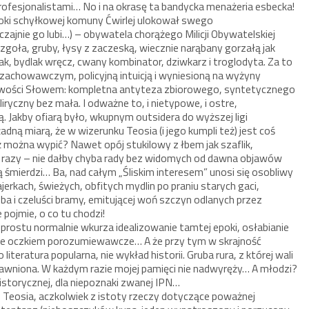
ofesjonalistami… No i na okrasę ta bandycka menażeria esbecka!
poki schyłkowej komuny Ćwirlej ulokował swego
zajnie go lubi…) – obywatela chorążego Milicji Obywatelskiej
 zgoła, gruby, łysy z zaczeską, wiecznie narąbany gorzałą jak
k, bydlak wręcz, cwany kombinator, dziwkarz i troglodyta. Za to
howawczym, policyjną intuicją i wyniesioną na wyżyny
chowości Słowem: kompletna antyteza zbiorowego, syntetycznego
liryczny bez mała. I odważne to, i nietypowe, i ostre,
 Jakby ofiarą było, wkupnym outsidera do wyższej ligi
dną miarą, że w wizerunku Teosia (i jego kumpli też) jest coś
 można wypić? Nawet opój stukilowy z łbem jak szaflik,
 razy – nie dałby chyba rady bez widomych od dawna objawów
śmierdzi… Ba, nad całym „Śliskim interesem” unosi się osobliwy
jerkach, świeżych, obfitych mydlin po praniu starych gaci,
a i czeluści bramy, emitującej woń szczyn odlanych przez
 pojmie, o co tu chodzi!
o prostu normalnie wkurza idealizowanie tamtej epoki, osłabianie
nie oczkiem porozumiewawcze… A że przy tym w skrajność
iteratura popularna, nie wykład historii. Gruba rura, z której wali
uprawniona. W każdym razie mojej pamięci nie nadwyręży… A młodzi?
 historycznej, dla niepoznaki zwanej IPN…
 Teosia, aczkolwiek z istoty rzeczy dotyczące poważnej