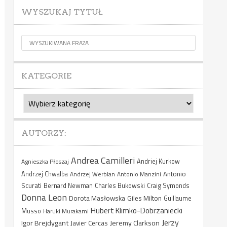
WYSZUKAJ TYTUŁ
KATEGORIE
Kategorie
AUTORZY:
Andrea Camilleri
Agnieszka Płoszaj
Andriej Kurkow
Antonio
Andrzej Chwalba
Andrzej Werblan
Antonio Manzini
Scurati
Bernard Newman
Charles Bukowski
Craig Symonds
Donna Leon
Dorota Masłowska
Giles Milton
Guillaume
Hubert Klimko-Dobrzaniecki
Musso
Haruki Murakami
Jerzy
Igor Brejdygant
Jeremy Clarkson
Javier Cercas