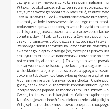
zabłąkanymi w nieswoim cyrku (z nieswoimi małpami…) pr
W takich to okolicznościach zurbanizowanego pejzażu e
arcysympatycznego bohatera (widać i czuć, że autor zwyc
Teofila Olkiewicza. Teoś – osobnik nieciekawy, nikczemny
lokomotywa kolei transsyberyjskiej, do tego cham, prosta
obdarzony nieprawdopodobnym wręcz instynktem samozac
perfekcji umiejętnością pozorowania pracowitości i fa
bohatera „Ew…” I taki to typas robi u Ćwirleja za podmiot 
bezkompromisowe, do bólu szczere, i… cuchnące łatwizną.
literackiego salonu antykomuny. Przy czym nie twierdzę ża
skłamanego, nieprawdziwego (no, może poza jednym: ileż
praktykujący etanolowe nabożeństwa codziennie po parę
ostrej choroby alkoholowej…). To wszystko wręcz prawdą 
koktajl woni kwaśnej kapuchy, perkoczącej w saganie na fa
wieloskładnikowego rynsztoka, przelewającego się szamb
pokolenia tubylców. Kto tego własną kluką nie wąchał, nie
A bynajmniej nie o ten tramwaj, co nie chodzi… Ćwirleja p
grozy, nadawanie dwuznaczności imponderabiliom, łypa
interpretacyjną popada, że mocno czerni? Nie szkodzi – to l
Ćwirlej, to i tak w istocie karykatura. Całkiem skądinąd 
No cóż, są jeszcze inne źródła, niekoniecznie z akt policji
W tej sytuacji dochodzenie, prowadzone przez chorążego