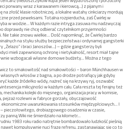
otentanz (nieboszczyków kupa: jeden wypatroszony i porzucony
zeci porwany wraz z karawanem i kierowcą…) z pijanym i
a złość klasie robotniczej, a lokalne watahy cinkciarzy mordują
zne przed peweksami. Totalna rozpierducha, zaś Ćwirlej w
k ryba w wodzie… W każdym razie intryga zasuwa mu nadzwyczaj
bo doprawdy nie chcę odbierać czytelnikom przyjemności
. Nie takie znowu wielkie… Dość napomknąć, że Ćwirlej bardzo
nalnych na styku służby bezpieczeństwa i ordynarnej gangsterki
 „Żelazo” i braci Janoszów…) – gdzie gangsterzy byli
ci mieli zapewnioną ochronę i nietykalność, resort miał tajne
ektywnie wzbogacali własne domowe budżety… Można z tego
iewicz to smakowitość nad smakowitości – baron Münchhausen w
kę własnych włosów z bagna, a po drodze potrafiący jak gdyby
yć każde źródełko wódy, nażreć się na krzywy ryj, oszwabić
tesencja milicyjności w każdym calu. Cała reszta tej ferajny też
ia, mechanika kolejki do mięsnego, organizacja pracy w komisie,
, pejzaż rozlewni w fabryce gorzały, obyczajowość
, ekonomiczne uwarunkowania stosunków międzypłciowych… I
y – pieczołowitego, drobiazgowego osadzenia w czasie,
y panną Wiki nie śmierdziało na kilometr…
grudniu 1983 roku radio natrętnie bombardowało ludzkość pieśnią
 nawet kompulsywnie nuci frazę refrenu, zastanawiając się co to