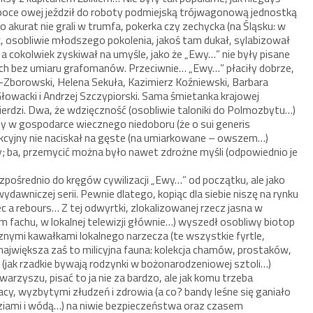
poce owej jeździł do roboty podmiejską trójwagonową jednostką
o akurat nie grali w trumfa, pokerka czy zechycka (na Śląsku: w
ik, osobliwie młodszego pokolenia, jakoś tam dukał, sylabizował
ił, a cokolwiek zyskiwał na umyśle, jako że „Ewy…” nie były pisane
cych bez umiaru grafomanów. Przeciwnie… „Ewy…” płaciły dobrze,
-Zborowski, Helena Sekuła, Kazimierz Koźniewski, Barbara
Głowacki i Andrzej Szczypiorski. Sama śmietanka krajowej
śmierdzi. Dwa, że wdzięczność (osobliwie taloniki do Polmozbytu…)
y w gospodarce wiecznego niedoboru (że o sui generis
akcyjny nie naciskał na gęste (na umiarkowane – owszem…)
 ba, przemycić można było nawet zdrożne myśli (odpowiednio je
 bezpośrednio do kręgów cywilizacji „Ewy…” od początku, ale jako
ydawniczej serii. Pewnie dlatego, kopiąc dla siebie niszę na rynku
 a rebours… Z tej odwyrtki, zlokalizowanej rzecz jasna w
im fachu, w lokalnej telewizji głównie…) wyszedł osobliwy biotop
nymi kawałkami lokalnego narzecza (te wszystkie fyrtle,
ć największa zaś to milicyjna fauna: kolekcja chamów, prostaków,
 (jak rzadkie bywają rodzynki w bożonarodzeniowej sztoli…)
warzyszu, pisać to ja nie za bardzo, ale jak komu trzeba
racy, wyzbytymi złudzeń i zdrowia (a co? bandy leśne się ganiało
śledziami i wódą…) na niwie bezpieczeństwa oraz czasem