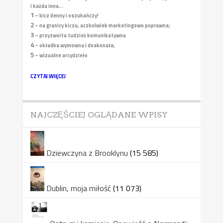
i każda inna...
1
– kicz denny i oszukańczy!
2
– na granicy kiczu, aczkolwiek marketingowo poprawna;
3
– przyzwoita tudzież komunikatywna
4
– okładka wymowna i doskonała;
5
– wizualne arcydzieło
CZYTAJ WIĘCEJ
NAJCZĘŚCIEJ OGLĄDANE WPISY
Dziewczyna z Brooklynu
(15 585)
Dublin, moja miłość
(11 073)