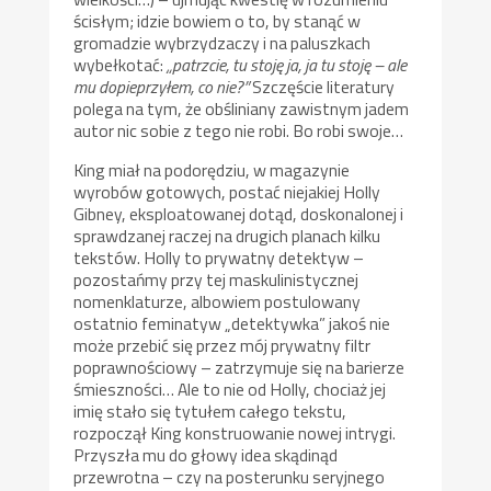
ścisłym; idzie bowiem o to, by stanąć w
gromadzie wybrzydzaczy i na paluszkach
wybełkotać:
„patrzcie, tu stoję ja, ja tu stoję – ale
mu dopieprzyłem, co nie?”
Szczęście literatury
polega na tym, że obśliniany zawistnym jadem
autor nic sobie z tego nie robi. Bo robi swoje…
King miał na podorędziu, w magazynie
wyrobów gotowych, postać niejakiej Holly
Gibney, eksploatowanej dotąd, doskonalonej i
sprawdzanej raczej na drugich planach kilku
tekstów. Holly to prywatny detektyw –
pozostańmy przy tej maskulinistycznej
nomenklaturze, albowiem postulowany
ostatnio feminatyw „detektywka” jakoś nie
może przebić się przez mój prywatny filtr
poprawnościowy – zatrzymuje się na barierze
śmieszności… Ale to nie od Holly, chociaż jej
imię stało się tytułem całego tekstu,
rozpoczął King konstruowanie nowej intrygi.
Przyszła mu do głowy idea skądinąd
przewrotna – czy na posterunku seryjnego