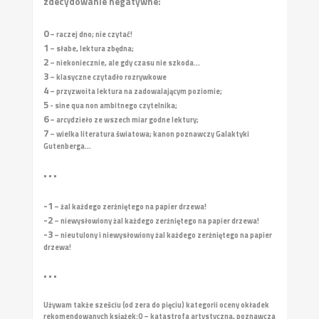
zdecydowanie negatywne:
0
– raczej dno; nie czytać!
1
– słabe, lektura zbędna;
2
– niekoniecznie, ale gdy czasu nie szkoda...
3
– klasyczne czytadło rozrywkowe
4
– przyzwoita lektura na zadowalającym poziomie;
5
- sine qua non ambitnego czytelnika;
6
– arcydzieło ze wszech miar godne lektury;
7
– wielka literatura światowa; kanon poznawczy Galaktyki
Gutenberga...
• • •
-1
– żal każdego zerżniętego na papier drzewa!
-2
– niewysłowiony żal każdego zerżniętego na papier drzewa!
-3
– nieutulony i niewysłowiony żal każdego zerżniętego na papier
drzewa!
• • •
Używam także sześciu (od zera do pięciu) kategorii oceny okładek
rekomendowanych książek:
0 – katastrofa artystyczna, poznawcza