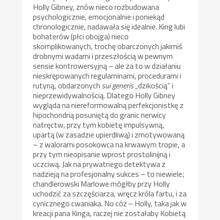
Holly Gibney, znów nieco rozbudowana
psychologicznie, emocjonalnie i poniekąd
chronologicznie, nadawała się idealnie. King lubi
bohaterów (płci obojga) nieco
skomplikowanych, trochę obarczonych jakimiś
drobnymi wadami i przeszłością w pewnym
sensie kontrowersyjną – ale za to w działaniu
nieskrępowanych regulaminami, procedurami i
rutyną, obdarzonych
sui generis
„dzikością” i
nieprzewidywalnością. Dlatego Holly Gibney
wygląda na niereformowalną perfekcjonistkę z
hipochondrią posuniętą do granic nerwicy
natręctw, przy tym kobietę impulsywną,
upartą (w zasadzie upierdliwą) i zmotywowaną
– z walorami posokowca na krwawym tropie, a
przy tym nieopisanie wprost prostolinijną i
uczciwą. Jak na prywatnego detektywa z
nadzieją na profesjonalny sukces – to niewiele;
chandlerowski Marlowe mógłby przy Holly
uchodzić za szczęściarza, wręcz króla fartu, i za
cynicznego cwaniaka. No cóż – Holly, taka jak w
kreacji pana Kinga, raczej nie zostałaby Kobietą