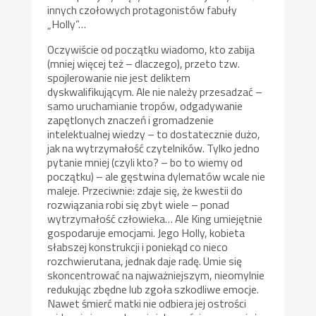
innych czołowych protagonistów fabuły
„Holly”…
Oczywiście od początku wiadomo, kto zabija
(mniej więcej też – dlaczego), przeto tzw.
spojlerowanie nie jest deliktem
dyskwalifikującym. Ale nie należy przesadzać –
samo uruchamianie tropów, odgadywanie
zapętlonych znaczeń i gromadzenie
intelektualnej wiedzy – to dostatecznie dużo,
jak na wytrzymałość czytelników. Tylko jedno
pytanie mniej (czyli kto? – bo to wiemy od
początku) – ale gęstwina dylematów wcale nie
maleje. Przeciwnie: zdaje się, że kwestii do
rozwiązania robi się zbyt wiele – ponad
wytrzymałość człowieka… Ale King umiejętnie
gospodaruje emocjami. Jego Holly, kobieta
słabszej konstrukcji i poniekąd co nieco
rozchwierutana, jednak daje radę. Umie się
skoncentrować na najważniejszym, nieomylnie
redukując zbędne lub zgoła szkodliwe emocje.
Nawet śmierć matki nie odbiera jej ostrości