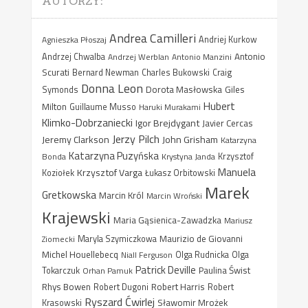
AUTORZY:
Andrea Camilleri
Agnieszka Płoszaj
Andriej Kurkow
Antonio
Andrzej Chwalba
Andrzej Werblan
Antonio Manzini
Scurati
Bernard Newman
Charles Bukowski
Craig
Donna Leon
Dorota Masłowska
Giles
Symonds
Hubert
Milton
Guillaume Musso
Haruki Murakami
Klimko-Dobrzaniecki
Igor Brejdygant
Javier Cercas
Jerzy Pilch
Jeremy Clarkson
John Grisham
Katarzyna
Katarzyna Puzyńska
Bonda
Krystyna Janda
Krzysztof
Manuela
Krzysztof Varga
Koziołek
Łukasz Orbitowski
Marek
Gretkowska
Marcin Król
Marcin Wroński
Krajewski
Maria Gąsienica-Zawadzka
Mariusz
Maurizio de Giovanni
Ziomecki
Maryla Szymiczkowa
Michel Houellebecq
Niall Ferguson
Olga Rudnicka
Olga
Patrick Deville
Paulina Świst
Tokarczuk
Orhan Pamuk
Rhys Bowen
Robert Harris
Robert Dugoni
Robert
Ryszard Ćwirlej
Sławomir Mrożek
Krasowski