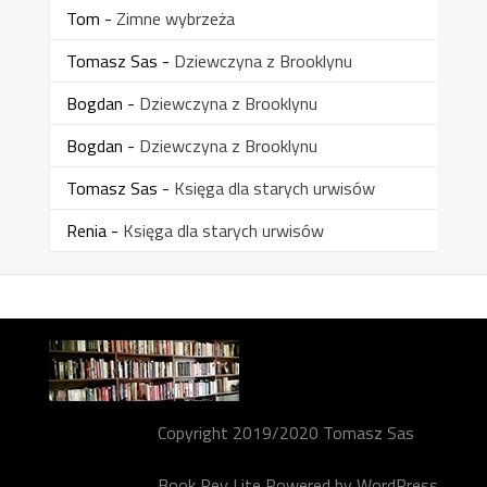
Tom
-
Zimne wybrzeża
Tomasz Sas
-
Dziewczyna z Brooklynu
Bogdan
-
Dziewczyna z Brooklynu
Bogdan
-
Dziewczyna z Brooklynu
Tomasz Sas
-
Księga dla starych urwisów
Renia
-
Księga dla starych urwisów
Copyright 2019/2020 Tomasz Sas
Book Rev Lite
Powered by
WordPress