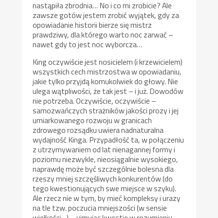
nastąpiła zbrodnia… No i co mi zrobicie? Ale
zawsze gotów jestem zrobić wyjątek, gdy za
opowiadanie historii bierze się mistrz
prawdziwy, dla którego warto noc zarwać –
nawet gdy to jest noc wyborcza…
King oczywiście jest nosicielem (i krzewicielem)
wszystkich cech mistrzostwa w opowiadaniu,
jakie tylko przyjdą komukolwiek do głowy. Nie
ulega wątpliwości, że tak jest – i już. Dowodów
nie potrzeba. Oczywiście, oczywiście –
samozwańczych strażników jakości prozy i jej
umiarkowanego rozwoju w granicach
zdrowego rozsądku uwiera nadnaturalna
wydajność Kinga. Przypadłość ta, w połączeniu
z utrzymywaniem od lat nienagannej formy i
poziomu niezwykle, nieosiągalnie wysokiego,
naprawdę może być szczególnie bolesna dla
rzeszy mniej szczęśliwych konkurentów (do
tego kwestionujących swe miejsce w szyku).
Ale rzecz nie w tym, by mieć kompleksy i urazy
na tle tzw. poczucia mniejszości (w sensie
wielkości…) – ujmując kwestię w rozumieniu