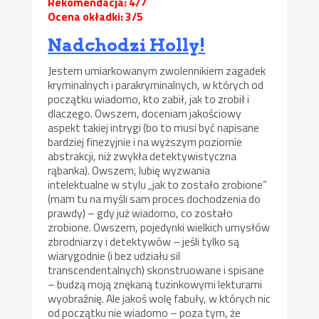
Rekomendacja: 4/7
Ocena okładki: 3/5
Nadchodzi Holly!
Jestem umiarkowanym zwolennikiem zagadek
kryminalnych i parakryminalnych, w których od
początku wiadomo, kto zabił, jak to zrobił i
dlaczego. Owszem, doceniam jakościowy
aspekt takiej intrygi (bo to musi być napisane
bardziej finezyjnie i na wyższym poziomie
abstrakcji, niż zwykła detektywistyczna
rąbanka). Owszem, lubię wyzwania
intelektualne w stylu „jak to zostało zrobione”
(mam tu na myśli sam proces dochodzenia do
prawdy) – gdy już wiadomo, co zostało
zrobione. Owszem, pojedynki wielkich umysłów
zbrodniarzy i detektywów – jeśli tylko są
wiarygodnie (i bez udziału sil
transcendentalnych) skonstruowane i spisane
– budzą moją znękaną tuzinkowymi lekturami
wyobraźnię. Ale jakoś wolę fabuły, w których nic
od początku nie wiadomo – poza tym, że