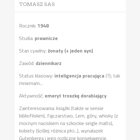
TOMASZ SAS
Rocznik:
1948
Studia:
prawnicze
Stan cywilny:
żonaty (+ jeden syn)
Zawód:
dziennikarz
Status klasowy:
inteligencja pracująca
(?); tak
mniemam...
Aktywność:
emeryt troszkę dorabiający
Zainteresowania: książki (także w sensie
bibliofilskim), fajczarstwo, Lem, góry, whisky (z
mocnym naciskiem na szkockie single malts),
kobiety (ściślej: różnica płci...), wynalazek
Gutenberga i jego rozliczne konsekwencje,