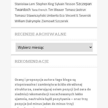
Szczepan
Stanisław Lem
Sylvain Tesson
Stephen King
Twardoch
Tana French
Tim Weaver
Tomasz Jastrun
Tomasz Stawiszyński
Umberto Eco
Vincent V. Severski
William Dalrymple
Ziemowit Szczerek
RECENZJE ARCHIWALNE
Recenzje
archiwalne
REKOMENDACJE
Oceny i propozycje autora tego bloga są
stopniowalne i zamknięte w ściśle określonej
strukturze, zawierającej osiem pozycji (od zera do
siedmiu) rekomendacji nacechowanych lekko
ujemnie, neutralnie bądź pozytywnie – oraz trzy
pozycje (od minus jeden do minus trzy)