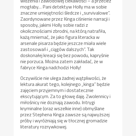
widzenia i zawodowej ciekawości – a przecież
mogłaby… Pani detektyw Holly ma w sobie
znaczne umiejętności śledcze i „survivalowe”.
Zaordynowane przez Kinga ciśnienie narracji i
sposoby, jakimi Holly sobie radzi z
okolicznościami zbrodni, na którą natrafiła,
każą mniemać, że jako figura literacka w
arsenale pisarza będzie jeszcze miała wiele
zastosowań i „ciągów dalszych”. Tak
doskonałej kreacji się bez powodu, kapryśnie
nie porzuca. Można zatem zakładać, że w
fabryce Kinga nadchodzi Holly!
Oczywiście nie ulega żadnej wątpliwości, że
lektura akurat tego, kolejnego „kinga” będzie
zajęciem przyjemnym i dostatecznie
ekscytującym. Za to głowę daję. Zwolennicy i
miłośnicy nie doznają zawodu. Intrygi
kryminalne (oraz wszelkie inne) obmyślane
przez Stephena Kinga zawsze są najwyższej
próby i wyróżniają się w tłocznej gromadzie
literatury rozrywkowej.