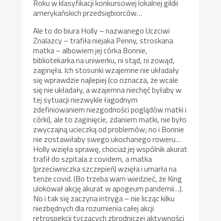
Roku w klasyfikacji konkursowej lokalnej gildii
amerykańskich przedsiębiorców…
Ale to do biura Holly – nazwanego Uczciwi
Znalazcy – trafiła niejaka Penny, stroskana
matka – albowiem jej córka Bonnie,
bibliotekarka na uniwerku, ni stąd, ni zowąd,
zaginęła. Ich stosunki wzajemne nie układały
się wprawdzie najlepiej (co oznacza, że wcale
się nie układały, a wzajemna niechęć byłaby w
tej sytuacji niezwykle łagodnym
zdefiniowaniem niezgodności poglądów matki i
córki), ale to zaginięcie, zdaniem matki, nie było
zwyczajną ucieczką od problemów; no i Bonnie
nie zostawiłaby swego ukochanego roweru…
Holly wzięła sprawę, chociaż jej wspólnik akurat
trafił do szpitala z covidem, a matka
(przeciwniczka szczepień) wzięła i umarła na
tenże covid. (Bo trzeba wam wiedzieć, że King
ulokował akcję akurat w apogeum pandemii…).
No i tak się zaczyna intryga – nie licząc kilku
niezbędnych dla rozumienia całej akcji
retrospekcji tyczących zbrodniczej aktywności