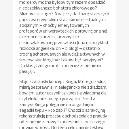
mordercy można byłoby tym razem obsadzić
nieoczekiwanego bohatera zbiorowego?
Mianowicie kogo? A na przykład parę starszych
państwa o wysokim statusie intelektualnym i
socjalnym – choćby emerytowanych
profesorów uniwersyteckich z prowincjonalnej
(ale mocnej) uczelni, uczonych o
nieposzlakowanej przeszłości (ona na przykład
filolożka angielska, on – biolog) – ostatnio
trochę schorowanych ale wciąż aktywnych w
środowisku. Moglibyż takowi być seryjnymi?
Do klasycznego profilu przecież zupełnie nie
pasują…
Stąd szatański koncept Kinga, którego żadną
miarą bezprawnie i nieelegancko nie zdradzam,
bowiem autor uczynił tę kwestię wiadomą dla
czytelnika od samego początku. Prosty
zamysł Kinga polega nie na odgadnięciu
zagadki typu – kto zabił? Chodzi o atrakcyjną
rekonstrukcję procesu dochodzenia do prawdy
od zupełnie zerowych przesłanek, od niczego –
mówiąc wprost. Do tego celu pani detektyw