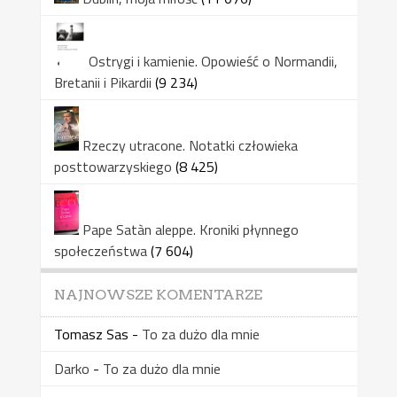
Ostrygi i kamienie. Opowieść o Normandii,
Bretanii i Pikardii
(9 234)
Rzeczy utracone. Notatki człowieka
posttowarzyskiego
(8 425)
Pape Satàn aleppe. Kroniki płynnego
społeczeństwa
(7 604)
NAJNOWSZE KOMENTARZE
Tomasz Sas
-
To za dużo dla mnie
Darko
-
To za dużo dla mnie