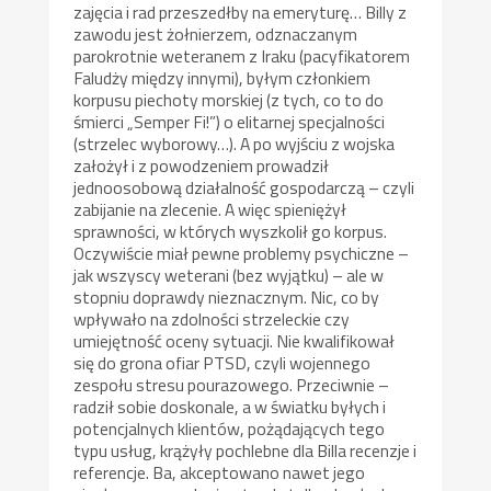
zajęcia i rad przeszedłby na emeryturę… Billy z
zawodu jest żołnierzem, odznaczanym
parokrotnie weteranem z Iraku (pacyfikatorem
Faludży między innymi), byłym członkiem
korpusu piechoty morskiej (z tych, co to do
śmierci „Semper Fi!”) o elitarnej specjalności
(strzelec wyborowy…). A po wyjściu z wojska
założył i z powodzeniem prowadził
jednoosobową działalność gospodarczą – czyli
zabijanie na zlecenie. A więc spieniężył
sprawności, w których wyszkolił go korpus.
Oczywiście miał pewne problemy psychiczne –
jak wszyscy weterani (bez wyjątku) – ale w
stopniu doprawdy nieznacznym. Nic, co by
wpływało na zdolności strzeleckie czy
umiejętność oceny sytuacji. Nie kwalifikował
się do grona ofiar PTSD, czyli wojennego
zespołu stresu pourazowego. Przeciwnie –
radził sobie doskonale, a w światku byłych i
potencjalnych klientów, pożądających tego
typu usług, krążyły pochlebne dla Billa recenzje i
referencje. Ba, akceptowano nawet jego