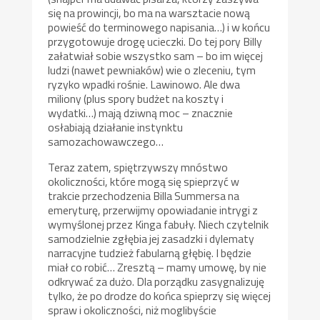
się na prowincji, bo ma na warsztacie nową
powieść do terminowego napisania…) i w końcu
przygotowuje drogę ucieczki. Do tej pory Billy
załatwiał sobie wszystko sam – bo im więcej
ludzi (nawet pewniaków) wie o zleceniu, tym
ryzyko wpadki rośnie. Lawinowo. Ale dwa
miliony (plus spory budżet na koszty i
wydatki…) mają dziwną moc – znacznie
osłabiają działanie instynktu
samozachowawczego…
Teraz zatem, spiętrzywszy mnóstwo
okoliczności, które mogą się spieprzyć w
trakcie przechodzenia Billa Summersa na
emeryturę, przerwijmy opowiadanie intrygi z
wymyślonej przez Kinga fabuły. Niech czytelnik
samodzielnie zgłębia jej zasadzki i dylematy
narracyjne tudzież fabularną głębię. I będzie
miał co robić… Zresztą – mamy umowę, by nie
odkrywać za dużo. Dla porządku zasygnalizuję
tylko, że po drodze do końca spieprzy się więcej
spraw i okoliczności, niż moglibyście