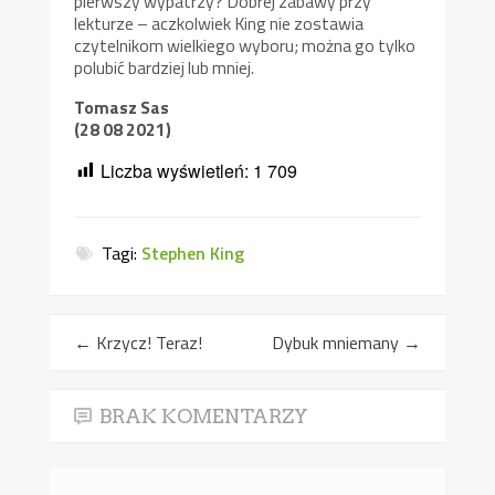
pierwszy wypatrzy? Dobrej zabawy przy
lekturze – aczkolwiek King nie zostawia
czytelnikom wielkiego wyboru; można go tylko
polubić bardziej lub mniej.
Tomasz Sas
(28 08 2021)
Liczba wyświetleń:
1 709
Tagi:
Stephen King
←
Krzycz! Teraz!
Dybuk mniemany
→
BRAK KOMENTARZY