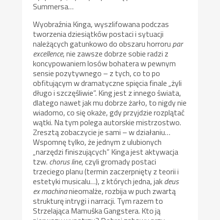
Summersa…
Wyobraźnia Kinga, wyszlifowana podczas
tworzenia dziesiątków postaci i sytuacji
należących gatunkowo do obszaru horroru
par
excellence
, nie zawsze dobrze sobie radzi z
koncypowaniem losów bohatera w pewnym
sensie pozytywnego – z tych, co to po
obfitującym w dramatyczne spięcia finale „żyli
długo i szczęśliwie”. King jest z innego świata,
dlatego nawet jak mu dobrze żarło, to nigdy nie
wiadomo, co się okaże, gdy przyjdzie rozplątać
wątki. Na tym polega autorskie mistrzostwo.
Zresztą zobaczycie je sami – w działaniu…
Wspomnę tylko, że jednym z ulubionych
„narzędzi finiszujących” Kinga jest aktywacja
tzw.
chorus line
, czyli gromady postaci
trzeciego planu (termin zaczerpnięty z teorii i
estetyki musicalu…), z których jedna, jak
deus
ex machina
nieomalże, rozbija w puch zwartą
strukturę intrygi i narracji. Tym razem to
Strzelająca Mamuśka Gangstera. Kto ją