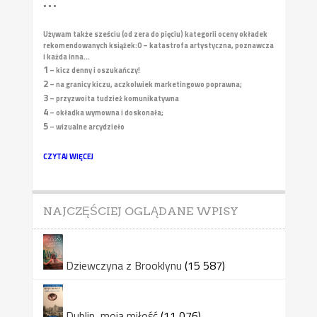
• • •
Używam także sześciu (od zera do pięciu) kategorii oceny okładek
rekomendowanych książek:
0 – katastrofa artystyczna, poznawcza
i każda inna...
1
– kicz denny i oszukańczy!
2
– na granicy kiczu, aczkolwiek marketingowo poprawna;
3
– przyzwoita tudzież komunikatywna
4
– okładka wymowna i doskonała;
5
– wizualne arcydzieło
CZYTAJ WIĘCEJ
NAJCZĘŚCIEJ OGLĄDANE WPISY
Dziewczyna z Brooklynu
(15 587)
Dublin, moja miłość
(11 076)