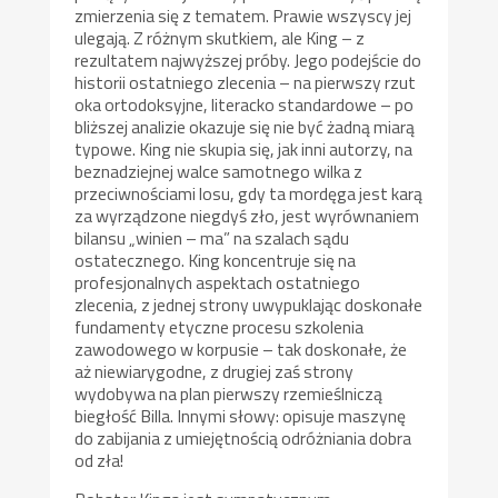
zmierzenia się z tematem. Prawie wszyscy jej
ulegają. Z różnym skutkiem, ale King – z
rezultatem najwyższej próby. Jego podejście do
historii ostatniego zlecenia – na pierwszy rzut
oka ortodoksyjne, literacko standardowe – po
bliższej analizie okazuje się nie być żadną miarą
typowe. King nie skupia się, jak inni autorzy, na
beznadziejnej walce samotnego wilka z
przeciwnościami losu, gdy ta mordęga jest karą
za wyrządzone niegdyś zło, jest wyrównaniem
bilansu „winien – ma” na szalach sądu
ostatecznego. King koncentruje się na
profesjonalnych aspektach ostatniego
zlecenia, z jednej strony uwypuklając doskonałe
fundamenty etyczne procesu szkolenia
zawodowego w korpusie – tak doskonałe, że
aż niewiarygodne, z drugiej zaś strony
wydobywa na plan pierwszy rzemieślniczą
biegłość Billa. Innymi słowy: opisuje maszynę
do zabijania z umiejętnością odróżniania dobra
od zła!