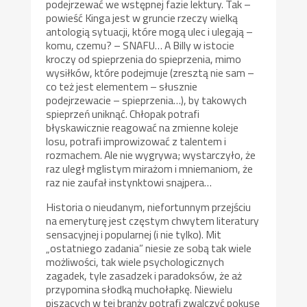
podejrzewać we wstępnej fazie lektury. Tak –
powieść Kinga jest w gruncie rzeczy wielką
antologią sytuacji, które mogą ulec i ulegają –
komu, czemu? – SNAFU… A Billy w istocie
kroczy od spieprzenia do spieprzenia, mimo
wysiłków, które podejmuje (zresztą nie sam –
co też jest elementem – słusznie
podejrzewacie – spieprzenia…), by takowych
spieprzeń uniknąć. Chłopak potrafi
błyskawicznie reagować na zmienne koleje
losu, potrafi improwizować z talentem i
rozmachem. Ale nie wygrywa; wystarczyło, że
raz uległ mglistym mirażom i mniemaniom, że
raz nie zaufał instynktowi snajpera…
Historia o nieudanym, niefortunnym przejściu
na emeryturę jest częstym chwytem literatury
sensacyjnej i popularnej (i nie tylko). Mit
„ostatniego zadania” niesie ze sobą tak wiele
możliwości, tak wiele psychologicznych
zagadek, tyle zasadzek i paradoksów, że aż
przypomina słodką muchołapkę. Niewielu
piszących w tej branży potrafi zwalczyć pokusę