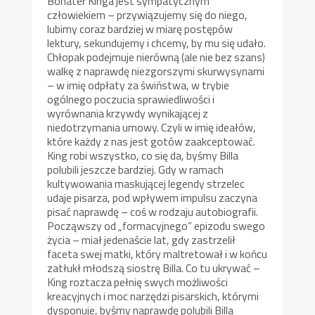
Bohater Kinga jest sympatycznym
człowiekiem – przywiązujemy się do niego,
lubimy coraz bardziej w miarę postępów
lektury, sekundujemy i chcemy, by mu się udało.
Chłopak podejmuje nierówną (ale nie bez szans)
walkę z naprawdę niezgorszymi skurwysynami
– w imię odpłaty za świństwa, w trybie
ogólnego poczucia sprawiedliwości i
wyrównania krzywdy wynikającej z
niedotrzymania umowy. Czyli w imię ideałów,
które każdy z nas jest gotów zaakceptować.
King robi wszystko, co się da, byśmy Billa
polubili jeszcze bardziej. Gdy w ramach
kultywowania maskującej legendy strzelec
udaje pisarza, pod wpływem impulsu zaczyna
pisać naprawdę – coś w rodzaju autobiografii.
Począwszy od „formacyjnego” epizodu swego
życia – miał jedenaście lat, gdy zastrzelił
faceta swej matki, który maltretował i w końcu
zatłukł młodszą siostrę Billa. Co tu ukrywać –
King roztacza pełnię swych możliwości
kreacyjnych i moc narzędzi pisarskich, którymi
dysponuje, byśmy naprawdę polubili Billa