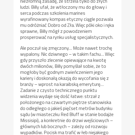
niezłomną zasadę, że strzela tylko do złych
ludzi. Billy ufał, że wtłoczony mu do głowy i
serca podczas szkolenia marines
wyrafinowany kompas etyczny ciągle pozwala
mu odróżniać Dobro od Zła. Więc póki oko i ręka
sprawne, Billy mógł z powodzeniem
prosperować na rynku usług specjalistycznych.
Ale poczuł się zmęczony… Może nawet trochę
wypalony. Nic dziwnego – w takim fachu… Więc
gdy przyszło zlecenie opiewające na kwotę
dwóch milionów, Billy pomyślał sobie, że to
mogłoby być godnym zwieńczeniem jego
kariery i doskonałą okazją do wycofania się z
branży – wprost na karaibską emeryturę…
Zadanie z czysto technicznego punktu
widzenia wydaje się dość łatwe: strzał z
położonego na czwartym piętrze stanowiska
do odległego o jakieś pięćset metrów budynku
sądu (w miasteczku Red Bluff w stanie bodajże
Missisipi), a konkretnie do drzwi wejściowych –
głównych lub bocznych – zależy od rozwoju
wypadków. Pocisk ma trafić w łeb niejakiego