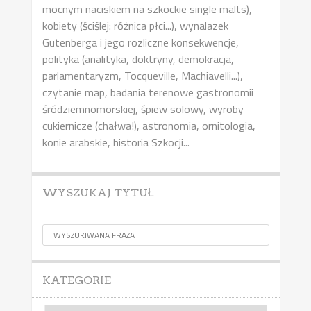
mocnym naciskiem na szkockie single malts),
kobiety (ściślej: różnica płci...), wynalazek
Gutenberga i jego rozliczne konsekwencje,
polityka (analityka, doktryny, demokracja,
parlamentaryzm, Tocqueville, Machiavelli...),
czytanie map, badania terenowe gastronomii
śródziemnomorskiej, śpiew solowy, wyroby
cukiernicze (chałwa!), astronomia, ornitologia,
konie arabskie, historia Szkocji...
WYSZUKAJ TYTUŁ
KATEGORIE