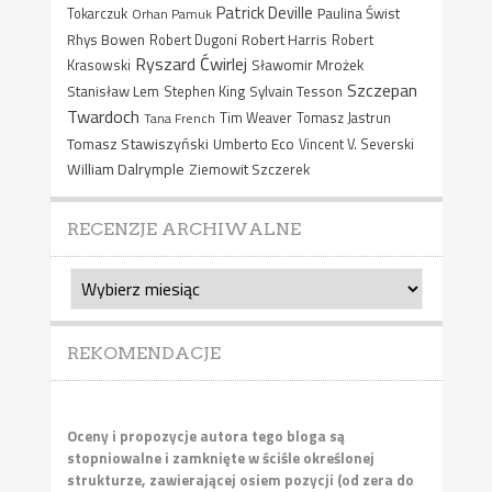
Patrick Deville
Paulina Świst
Tokarczuk
Orhan Pamuk
Rhys Bowen
Robert Harris
Robert Dugoni
Robert
Ryszard Ćwirlej
Sławomir Mrożek
Krasowski
Szczepan
Stanisław Lem
Sylvain Tesson
Stephen King
Twardoch
Tana French
Tim Weaver
Tomasz Jastrun
Tomasz Stawiszyński
Umberto Eco
Vincent V. Severski
William Dalrymple
Ziemowit Szczerek
RECENZJE ARCHIWALNE
Recenzje
archiwalne
REKOMENDACJE
Oceny i propozycje autora tego bloga są
stopniowalne i zamknięte w ściśle określonej
strukturze, zawierającej osiem pozycji (od zera do