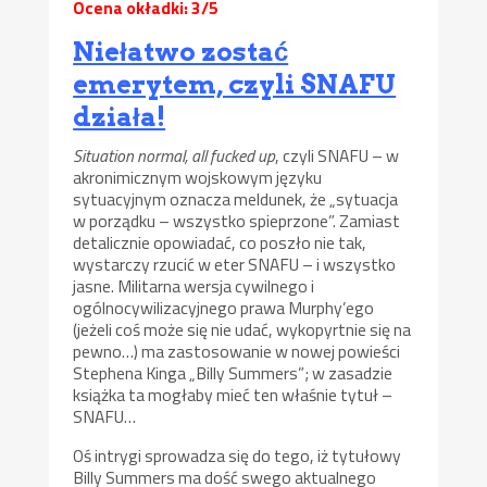
Ocena okładki: 3/5
Niełatwo zostać
emerytem, czyli SNAFU
działa!
Situation normal, all fucked up
, czyli SNAFU – w
akronimicznym wojskowym języku
sytuacyjnym oznacza meldunek, że „sytuacja
w porządku – wszystko spieprzone”. Zamiast
detalicznie opowiadać, co poszło nie tak,
wystarczy rzucić w eter SNAFU – i wszystko
jasne. Militarna wersja cywilnego i
ogólnocywilizacyjnego prawa Murphy’ego
(jeżeli coś może się nie udać, wykopyrtnie się na
pewno…) ma zastosowanie w nowej powieści
Stephena Kinga „Billy Summers”; w zasadzie
książka ta mogłaby mieć ten właśnie tytuł –
SNAFU…
Oś intrygi sprowadza się do tego, iż tytułowy
Billy Summers ma dość swego aktualnego