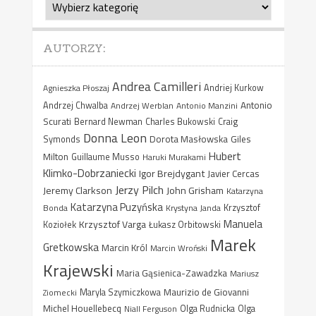
Kategorie
AUTORZY:
Andrea Camilleri
Agnieszka Płoszaj
Andriej Kurkow
Antonio
Andrzej Chwalba
Andrzej Werblan
Antonio Manzini
Scurati
Bernard Newman
Charles Bukowski
Craig
Donna Leon
Dorota Masłowska
Giles
Symonds
Hubert
Milton
Guillaume Musso
Haruki Murakami
Klimko-Dobrzaniecki
Igor Brejdygant
Javier Cercas
Jerzy Pilch
Jeremy Clarkson
John Grisham
Katarzyna
Katarzyna Puzyńska
Bonda
Krystyna Janda
Krzysztof
Manuela
Krzysztof Varga
Koziołek
Łukasz Orbitowski
Marek
Gretkowska
Marcin Król
Marcin Wroński
Krajewski
Maria Gąsienica-Zawadzka
Mariusz
Maurizio de Giovanni
Ziomecki
Maryla Szymiczkowa
Michel Houellebecq
Niall Ferguson
Olga Rudnicka
Olga