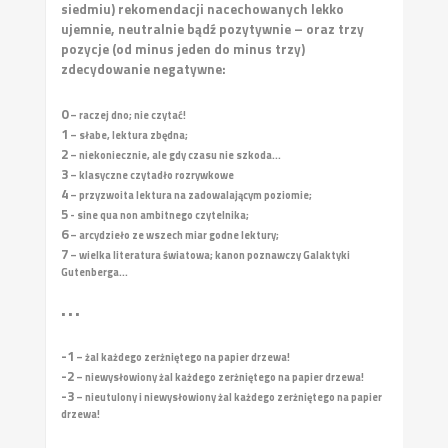
siedmiu) rekomendacji nacechowanych lekko
ujemnie, neutralnie bądź pozytywnie – oraz trzy
pozycje (od minus jeden do minus trzy)
zdecydowanie negatywne:
0
– raczej dno; nie czytać!
1
– słabe, lektura zbędna;
2
– niekoniecznie, ale gdy czasu nie szkoda...
3
– klasyczne czytadło rozrywkowe
4
– przyzwoita lektura na zadowalającym poziomie;
5
- sine qua non ambitnego czytelnika;
6
– arcydzieło ze wszech miar godne lektury;
7
– wielka literatura światowa; kanon poznawczy Galaktyki
Gutenberga...
• • •
-1
– żal każdego zerżniętego na papier drzewa!
-2
– niewysłowiony żal każdego zerżniętego na papier drzewa!
-3
– nieutulony i niewysłowiony żal każdego zerżniętego na papier
drzewa!