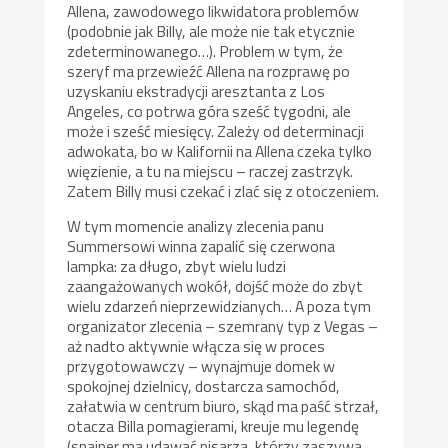
Allena, zawodowego likwidatora problemów
(podobnie jak Billy, ale może nie tak etycznie
zdeterminowanego…). Problem w tym, że
szeryf ma przewieźć Allena na rozprawę po
uzyskaniu ekstradycji aresztanta z Los
Angeles, co potrwa góra sześć tygodni, ale
może i sześć miesięcy. Zależy od determinacji
adwokata, bo w Kalifornii na Allena czeka tylko
więzienie, a tu na miejscu – raczej zastrzyk.
Zatem Billy musi czekać i zlać się z otoczeniem.
W tym momencie analizy zlecenia panu
Summersowi winna zapalić się czerwona
lampka: za długo, zbyt wielu ludzi
zaangażowanych wokół, dojść może do zbyt
wielu zdarzeń nieprzewidzianych… A poza tym
organizator zlecenia – szemrany typ z Vegas –
aż nadto aktywnie włącza się w proces
przygotowawczy – wynajmuje domek w
spokojnej dzielnicy, dostarcza samochód,
załatwia w centrum biuro, skąd ma paść strzał,
otacza Billa pomagierami, kreuje mu legendę
(snajper ma udawać pisarza, którzy zaszywa