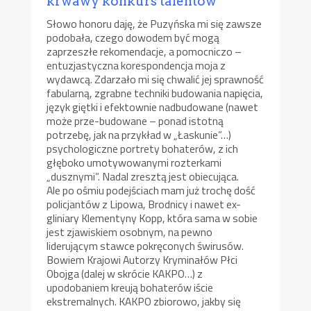
krwawy konkurs talentów
Słowo honoru daję, że Puzyńska mi się zawsze
podobała, czego dowodem być mogą
zaprzeszłe rekomendacje, a pomocniczo –
entuzjastyczna korespondencja moja z
wydawcą. Zdarzało mi się chwalić jej sprawność
fabularną, zgrabne techniki budowania napięcia,
język giętki i efektownie nadbudowane (nawet
może prze-budowane – ponad istotną
potrzebę, jak na przykład w „Łaskunie”…)
psychologiczne portrety bohaterów, z ich
głęboko umotywowanymi rozterkami
„dusznymi”. Nadal zresztą jest obiecująca.
Ale po ośmiu podejściach mam już trochę dość
policjantów z Lipowa, Brodnicy i nawet ex-
gliniary Klementyny Kopp, która sama w sobie
jest zjawiskiem osobnym, na pewno
liderującym stawce pokręconych świrusów.
Bowiem Krajowi Autorzy Kryminałów Płci
Obojga (dalej w skrócie KAKPO…) z
upodobaniem kreują bohaterów iście
ekstremalnych. KAKPO zbiorowo, jakby się