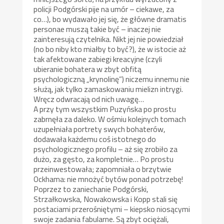
policji Podgórski pije na umór – ciekawe, za
co…), bo wydawało jej się, że główne dramatis
personae muszą takie być – inaczej nie
zainteresują czytelnika. Nikt jej nie powiedział
(no bo niby kto miałby to być?), że w istocie aż
tak afektowane zabiegi kreacyjne (czyli
ubieranie bohatera w zbyt obfitą
psychologiczną „krynolinę”) niczemu innemu nie
służą, jak tylko zamaskowaniu mielizn intrygi.
Wręcz odwracają od nich uwagę…
A przy tym wszystkim Puzyńska po prostu
zabrnęła za daleko. W ośmiu kolejnych tomach
uzupełniała portrety swych bohaterów,
dodawała każdemu coś istotnego do
psychologicznego profilu – aż się zrobiło za
dużo, za gęsto, za kompletnie… Po prostu
przeinwestowała; zapomniała o brzytwie
Ockhama: nie mnożyć bytów ponad potrzebę!
Poprzez to zaniechanie Podgórski,
Strzałkowska, Nowakowska i Kopp stali się
postaciami przerośniętymi – kiepsko niosącymi
swoje zadania fabularne. Są zbyt ociężali,