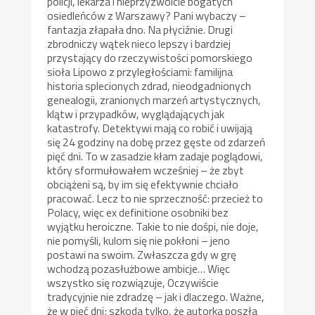
policji, lekarza i nieprzyzwoicie bogatych
osiedleńców z Warszawy? Pani wybaczy –
fantazja złapała dno. Na płyciźnie. Drugi
zbrodniczy wątek nieco lepszy i bardziej
przystający do rzeczywistości pomorskiego
sioła Lipowo z przyległościami: familijna
historia splecionych zdrad, nieodgadnionych
genealogii, zranionych marzeń artystycznych,
klątw i przypadków, wyglądających jak
katastrofy. Detektywi mają co robić i uwijają
się 24 godziny na dobę przez gęste od zdarzeń
pięć dni. To w zasadzie kłam zadaje poglądowi,
który sformułowałem wcześniej – że zbyt
obciążeni są, by im się efektywnie chciało
pracować. Lecz to nie sprzeczność: przecież to
Polacy, więc ex definitione osobniki bez
wyjątku heroiczne. Takie to nie dośpi, nie doje,
nie pomyśli, kulom się nie pokłoni – jeno
postawi na swoim. Zwłaszcza gdy w grę
wchodzą pozasłużbowe ambicje… Więc
wszystko się rozwiązuje, Oczywiście
tradycyjnie nie zdradzę – jak i dlaczego. Ważne,
że w pięć dni; szkoda tylko, że autorka poszła