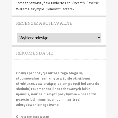
Tomasz Stawiszyński
Umberto Eco
Vincent V. Severski
William Dalrymple
Ziemowit Szczerek
RECENZJE ARCHIWALNE
Recenzje
archiwalne
REKOMENDACJE
Oceny i propozycje autora tego bloga są
stopniowalne i zamknięte w ściśle określonej
strukturze, zawierającej osiem pozycji (od zera do
siedmiu) rekomendacji nacechowanych lekko
ujemnie, neutralnie bądź pozytywnie – oraz trzy
pozycje (od minus jeden do minus trzy)
zdecydowanie negatywne:
0
– raczej dno; nie czytać!