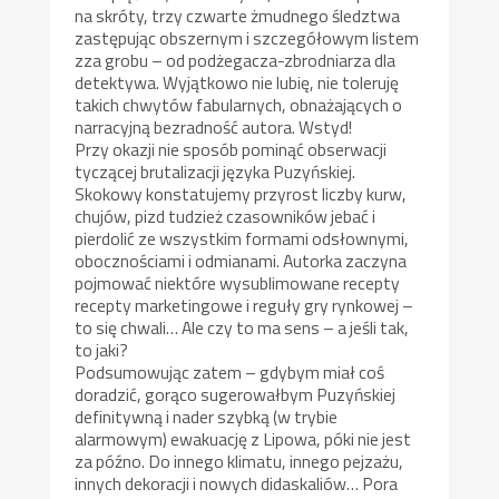
na skróty, trzy czwarte żmudnego śledztwa
zastępując obszernym i szczegółowym listem
zza grobu – od podżegacza-zbrodniarza dla
detektywa. Wyjątkowo nie lubię, nie toleruję
takich chwytów fabularnych, obnażających o
narracyjną bezradność autora. Wstyd!
Przy okazji nie sposób pominąć obserwacji
tyczącej brutalizacji języka Puzyńskiej.
Skokowy konstatujemy przyrost liczby kurw,
chujów, pizd tudzież czasowników jebać i
pierdolić ze wszystkim formami odsłownymi,
obocznościami i odmianami. Autorka zaczyna
pojmować niektóre wysublimowane recepty
recepty marketingowe i reguły gry rynkowej –
to się chwali… Ale czy to ma sens – a jeśli tak,
to jaki?
Podsumowując zatem – gdybym miał coś
doradzić, gorąco sugerowałbym Puzyńskiej
definitywną i nader szybką (w trybie
alarmowym) ewakuację z Lipowa, póki nie jest
za późno. Do innego klimatu, innego pejzażu,
innych dekoracji i nowych didaskaliów… Pora