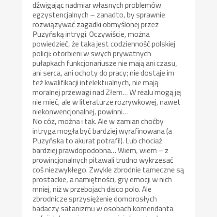
dźwigając nadmiar własnych problemów
egzystencjalnych – zanadto, by sprawnie
rozwiązywać zagadki obmyślonej przez
Puzyńską intrygi. Oczywiście, można
powiedzieć, że taka jest codzienność polskiej
policji: otorbieni w swych prywatnych
pułapkach funkcjonariusze nie mają ani czasu,
ani serca, ani ochoty do pracy; nie dostaje im
też kwalifikacji intelektualnych, nie mają
moralnej przewagi nad Złem… W realu mogą jej
nie mieć, ale w literaturze rozrywkowej, nawet
niekonwencjonalnej, powinni…
No cóż, można i tak. Ale w zamian choćby
intryga mogła być bardziej wyrafinowana (a
Puzyńska to akurat potrafi!). Lub chociaż
bardziej prawdopodobna… Wiem, wiem – z
prowincjonalnych pitawali trudno wykrzesać
coś niezwykłego. Zwykle zbrodnie tameczne są
prostackie, a namiętności, gry emocji w nich
mniej, niż w przebojach disco polo. Ale
zbrodnicze sprzysiężenie domorosłych
badaczy satanizmu w osobach komendanta