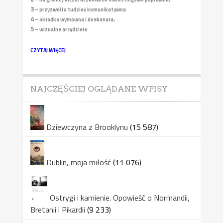
3
– przyzwoita tudzież komunikatywna
4
– okładka wymowna i doskonała;
5
– wizualne arcydzieło
CZYTAJ WIĘCEJ
NAJCZĘŚCIEJ OGLĄDANE WPISY
Dziewczyna z Brooklynu
(15 587)
Dublin, moja miłość
(11 076)
Ostrygi i kamienie. Opowieść o Normandii,
Bretanii i Pikardii
(9 233)