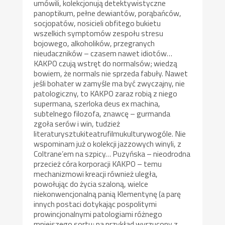
umówili, kolekcjonują detektywistyczne
panoptikum, pełne dewiantów, porąbańców,
socjopatów, nosicieli obfitego bukietu
wszelkich symptomów zespołu stresu
bojowego, alkoholików, przegranych
nieudaczników – czasem nawet idiotów…
KAKPO czują wstręt do normalsów; wiedzą
bowiem, że normals nie sprzeda fabuły. Nawet
jeśli bohater w zamyśle ma być zwyczajny, nie
patologiczny, to KAKPO zaraz robią z niego
supermana, szerloka deus ex machina,
subtelnego filozofa, znawcę – gurmanda
zgoła serów i win, tudzież
literaturysztukiteatrufilmukulturywogóle. Nie
wspominam już o kolekcji jazzowych winyli, z
Coltrane’em na szpicy… Puzyńska – nieodrodna
przecież córa korporacji KAKPO – temu
mechanizmowi kreacji również uległa,
powołując do życia szaloną, wielce
niekonwencjonalną panią Klementynę (a parę
innych postaci dotykając pospolitymi
prowincjonalnymi patologiami różnego
mniejszego sortu; na przykład wyrzucony z