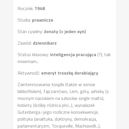
Rocznik:
1948
Studia:
prawnicze
Stan cywilny:
żonaty (+ jeden syn)
Zawód:
dziennikarz
Status klasowy:
inteligencja pracująca
(?); tak
mniemam...
Aktywność:
emeryt troszkę dorabiający
Zainteresowania: książki (także w sensie
bibliofilskim), fajczarstwo, Lem, góry, whisky (z
mocnym naciskiem na szkockie single malts),
kobiety (ściślej: różnica płci...), wynalazek
Gutenberga i jego rozliczne konsekwencje,
polityka (analityka, doktryny, demokracja,
parlamentaryzm, Tocqueville, Machiavelli...),