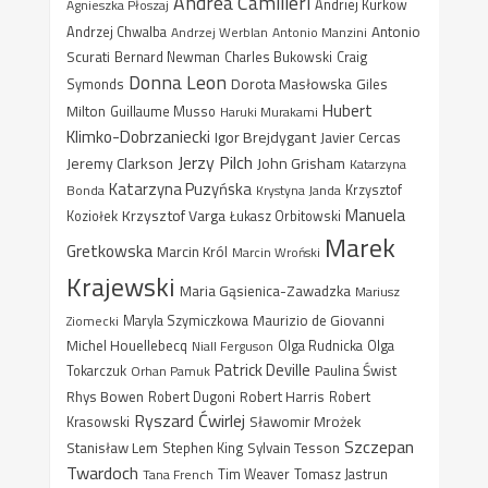
Andrea Camilleri
Agnieszka Płoszaj
Andriej Kurkow
Antonio
Andrzej Chwalba
Andrzej Werblan
Antonio Manzini
Scurati
Bernard Newman
Charles Bukowski
Craig
Donna Leon
Dorota Masłowska
Giles
Symonds
Hubert
Milton
Guillaume Musso
Haruki Murakami
Klimko-Dobrzaniecki
Igor Brejdygant
Javier Cercas
Jerzy Pilch
Jeremy Clarkson
John Grisham
Katarzyna
Katarzyna Puzyńska
Bonda
Krystyna Janda
Krzysztof
Manuela
Krzysztof Varga
Koziołek
Łukasz Orbitowski
Marek
Gretkowska
Marcin Król
Marcin Wroński
Krajewski
Maria Gąsienica-Zawadzka
Mariusz
Maurizio de Giovanni
Ziomecki
Maryla Szymiczkowa
Michel Houellebecq
Niall Ferguson
Olga Rudnicka
Olga
Patrick Deville
Paulina Świst
Tokarczuk
Orhan Pamuk
Rhys Bowen
Robert Harris
Robert Dugoni
Robert
Ryszard Ćwirlej
Sławomir Mrożek
Krasowski
Szczepan
Stanisław Lem
Sylvain Tesson
Stephen King
Twardoch
Tana French
Tim Weaver
Tomasz Jastrun