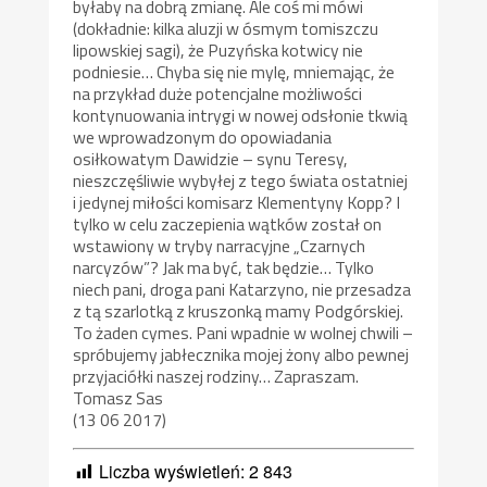
byłaby na dobrą zmianę. Ale coś mi mówi
(dokładnie: kilka aluzji w ósmym tomiszczu
lipowskiej sagi), że Puzyńska kotwicy nie
podniesie… Chyba się nie mylę, mniemając, że
na przykład duże potencjalne możliwości
kontynuowania intrygi w nowej odsłonie tkwią
we wprowadzonym do opowiadania
osiłkowatym Dawidzie – synu Teresy,
nieszczęśliwie wybyłej z tego świata ostatniej
i jedynej miłości komisarz Klementyny Kopp? I
tylko w celu zaczepienia wątków został on
wstawiony w tryby narracyjne „Czarnych
narcyzów”? Jak ma być, tak będzie… Tylko
niech pani, droga pani Katarzyno, nie przesadza
z tą szarlotką z kruszonką mamy Podgórskiej.
To żaden cymes. Pani wpadnie w wolnej chwili –
spróbujemy jabłecznika mojej żony albo pewnej
przyjaciółki naszej rodziny… Zapraszam.
Tomasz Sas
(13 06 2017)
Liczba wyświetleń:
2 843