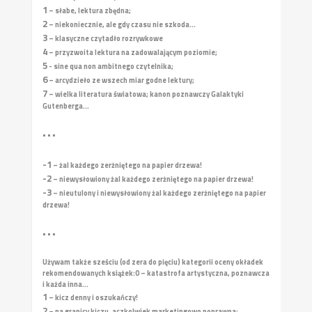
1
– słabe, lektura zbędna;
2
– niekoniecznie, ale gdy czasu nie szkoda...
3
– klasyczne czytadło rozrywkowe
4
– przyzwoita lektura na zadowalającym poziomie;
5
- sine qua non ambitnego czytelnika;
6
– arcydzieło ze wszech miar godne lektury;
7
– wielka literatura światowa; kanon poznawczy Galaktyki
Gutenberga...
• • •
-1
– żal każdego zerżniętego na papier drzewa!
-2
– niewysłowiony żal każdego zerżniętego na papier drzewa!
-3
– nieutulony i niewysłowiony żal każdego zerżniętego na papier
drzewa!
• • •
Używam także sześciu (od zera do pięciu) kategorii oceny okładek
rekomendowanych książek:
0 – katastrofa artystyczna, poznawcza
i każda inna...
1
– kicz denny i oszukańczy!
2
– na granicy kiczu, aczkolwiek marketingowo poprawna;