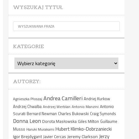
WYSZUKAJ TYTUŁ
KATEGORIE
Kategorie
AUTORZY:
Andrea Camilleri
Agnieszka Płoszaj
Andriej Kurkow
Antonio
Andrzej Chwalba
Andrzej Werblan
Antonio Manzini
Scurati
Bernard Newman
Charles Bukowski
Craig Symonds
Donna Leon
Dorota Masłowska
Giles Milton
Guillaume
Hubert Klimko-Dobrzaniecki
Musso
Haruki Murakami
Jerzy
Igor Brejdygant
Jeremy Clarkson
Javier Cercas