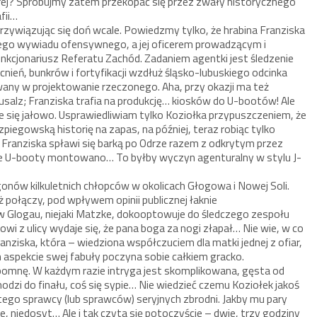
brej? Spróbujmy zatem przekopać się przez zwały historycznego
fii…
zywiązując się doń wcale. Powiedzmy tylko, że hrabina Franziska
kiego wywiadu ofensywnego, a jej oficerem prowadzącym i
nkcjonariusz Referatu Zachód. Zadaniem agentki jest śledzenie
ień, bunkrów i fortyfikacji wzdłuż śląsko-lubuskiego odcinka
wany w projektowanie rzeczonego. Aha, przy okazji ma też
usalz; Franziska trafia na produkcję… kiosków do U-bootów! Ale
 się jałowo. Usprawiedliwiam tylko Koziołka przypuszczeniem, że
zpiegowską historię na zapas, na później, teraz robiąc tylko
Franziska spławi się barką po Odrze razem z odkrytym przez
dzie U-booty montowano… To byłby wyczyn agenturalny w stylu J-
onów kilkuletnich chłopców w okolicach Głogowa i Nowej Soli.
uż połączy, pod wpływem opinii publicznej łaknie
w Glogau, niejaki Matzke, dokooptowuje do śledczego zespołu
i z ulicy wydaje się, że pana boga za nogi złapał… Nie wie, w co
ranziska, która – wiedziona współczuciem dla matki jednej z ofiar,
aspekcie swej fabuły poczyna sobie całkiem gracko.
spomnę. W każdym razie intryga jest skomplikowana, gęsta od
dzi do finału, coś się sypie… Nie wiedzieć czemu Koziołek jakoś
go sprawcy (lub sprawców) seryjnych zbrodni. Jakby mu pary
e, niedosyt… Ale i tak czyta się potoczyście – dwie, trzy godziny