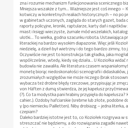
zna i rozumie mechanizm funkcjonowania scenicznego bi
Mniejsza wszakże z tym… Ważniejsze jest coś innego – Koz
kotwiczy w konkretnych realiach historycznych – no po p
w gabinetach uczonych, zagląda do starych gazet, bada c
raporty policyjne, kroniki, raptularze, karty dań i napitkó
miast i księgi wieczyste, żurnale mód wszelakich, katalo
ulotki… To wielka, godna szacunku robota. Ustawiająca 
literackiej na bardzo wysokim diapazonie. Więc jeśli Kozi
niedzielę, a dzień był wietrzny i do tego bardzo zimny, to
Oczywiście nie jest to konstrukcja tak gładka, jaka mogła
współcześnie, wtedy, kiedy się działa… U Koziołka widać 
budowla nie zawaliła. Ale literatura czasem wspaniałom
monetę biorąc niedoskonałości scenografii i didaskaliów, je
zrozumiałych względów nie może niczego (brak stosowny
wybacza też drobne błędy rzeczowe, przypisując je zmęcz
von Häften z dumą stwierdza, że jej kapelusz przyćmiewa 
(?). Co ta modystka pani hrabiny przypięła do kapelusza?
cahier..). Ozdoby hafciarskie (srebrne lub złote, podobne
y (po niemiecku Pailletten). Niby drobiazg – jedna literka, 
czepiam?
Daleko bardziej istotne jest to, co Koziołek rozgrywa w s
streszczać nie będziemy, a do rozwiązania zagadki nawet