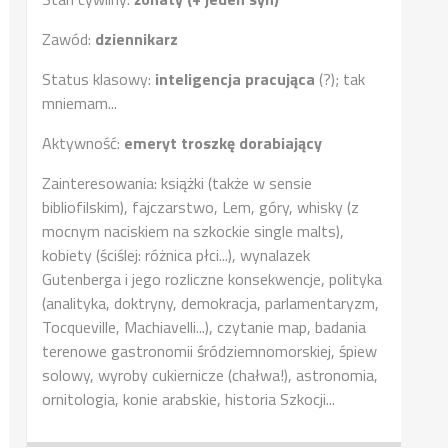
Zawód:
dziennikarz
Status klasowy:
inteligencja pracująca
(?); tak
mniemam...
Aktywność:
emeryt troszkę dorabiający
Zainteresowania: książki (także w sensie
bibliofilskim), fajczarstwo, Lem, góry, whisky (z
mocnym naciskiem na szkockie single malts),
kobiety (ściślej: różnica płci...), wynalazek
Gutenberga i jego rozliczne konsekwencje, polityka
(analityka, doktryny, demokracja, parlamentaryzm,
Tocqueville, Machiavelli...), czytanie map, badania
terenowe gastronomii śródziemnomorskiej, śpiew
solowy, wyroby cukiernicze (chałwa!), astronomia,
ornitologia, konie arabskie, historia Szkocji...