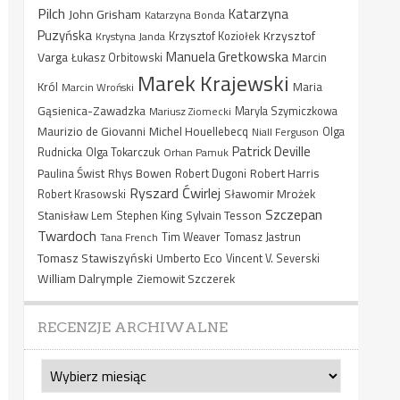
Pilch
Katarzyna
John Grisham
Katarzyna Bonda
Puzyńska
Krzysztof
Krystyna Janda
Krzysztof Koziołek
Manuela Gretkowska
Varga
Marcin
Łukasz Orbitowski
Marek Krajewski
Król
Maria
Marcin Wroński
Gąsienica-Zawadzka
Mariusz Ziomecki
Maryla Szymiczkowa
Maurizio de Giovanni
Michel Houellebecq
Niall Ferguson
Olga
Patrick Deville
Rudnicka
Olga Tokarczuk
Orhan Pamuk
Paulina Świst
Rhys Bowen
Robert Harris
Robert Dugoni
Ryszard Ćwirlej
Sławomir Mrożek
Robert Krasowski
Szczepan
Stanisław Lem
Sylvain Tesson
Stephen King
Twardoch
Tana French
Tim Weaver
Tomasz Jastrun
Tomasz Stawiszyński
Umberto Eco
Vincent V. Severski
William Dalrymple
Ziemowit Szczerek
RECENZJE ARCHIWALNE
Recenzje
archiwalne