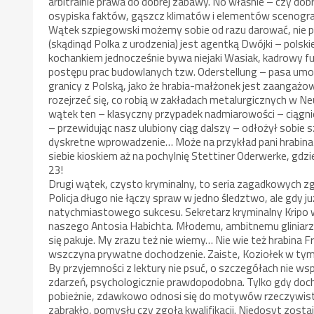
arbitralnie prawa do dobrej zabawy. No właśnie – czy do
osypiska faktów, gąszcz klimatów i elementów scenogra
Wątek szpiegowski możemy sobie od razu darować, nie pr
(skądinąd Polka z urodzenia) jest agentką Dwójki – pols
kochankiem jednocześnie bywa niejaki Wasiak, kadrowy fu
postępu prac budowlanych tzw. Oderstellung – pasa umocn
granicy z Polską, jako że hrabia-małżonek jest zaangażo
rozejrzeć się, co robią w zakładach metalurgicznych w Ne
wątek ten – klasyczny przypadek nadmiarowości – ciągnie
– przewidując nasz ulubiony ciąg dalszy – odłożył sobie s
dyskretne wprowadzenie… Może na przykład pani hrabina 
siebie kioskiem aż na pochylnię Stettiner Oderwerke, g
23!
Drugi wątek, czysto kryminalny, to seria zagadkowych zg
Policja długo nie łączy spraw w jedno śledztwo, ale gdy j
natychmiastowego sukcesu. Sekretarz kryminalny Kripo 
naszego Antosia Habichta. Młodemu, ambitnemu gliniarzow
się pakuje. My zrazu też nie wiemy… Nie wie też hrabina F
wszczyna prywatne dochodzenie. Zaiste, Koziołek w tym 
By przyjemności z lektury nie psuć, o szczegółach nie w
zdarzeń, psychologicznie prawdopodobna. Tylko gdy docho
pobieżnie, zdawkowo odnosi się do motywów rzeczywiste
zabrakło, pomysłu czy zgoła kwalifikacji. Niedosyt zostaj