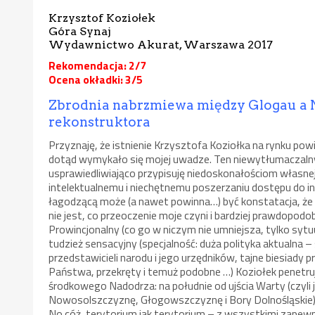
Krzysztof Koziołek
Góra Synaj
Wydawnictwo Akurat, Warszawa 2017
Rekomendacja: 2/7
Ocena okładki: 3/5
Zbrodnia nabrzmiewa między Glogau a Ne
rekonstruktora
Przyznaję, że istnienie Krzysztofa Koziołka na rynku pow
dotąd wymykało się mojej uwadze. Ten niewytłumaczalny
usprawiedliwiająco przypisuję niedoskonałościom własnej 
intelektualnemu i niechętnemu poszerzaniu dostępu do in
łagodzącą może (a nawet powinna…) być konstatacja, że i 
nie jest, co przeoczenie moje czyni i bardziej prawdopodo
Prowincjonalny (co go w niczym nie umniejsza, tylko sytu
tudzież sensacyjny (specjalność: duża polityka aktualna – 
przedstawicieli narodu i jego urzędników, tajne biesiady 
Państwa, przekręty i temuż podobne …) Koziołek penetruje 
środkowego Nadodrza: na południe od ujścia Warty (czyli ją
Nowosolszczyznę, Głogowszczyznę i Bory Dolnośląskie)
No cóż, terytorium jak terytorium – z wszystkimi zapewne 