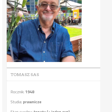
TOMASZ SAS
Rocznik:
1948
Studia:
prawnicze
Stan cywilny:
żonaty (+ jeden syn)