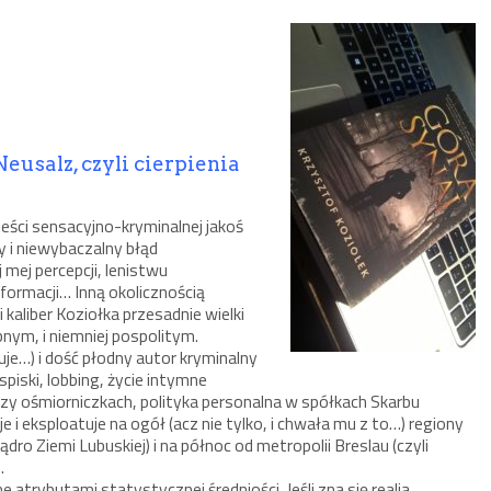
usalz, czyli cierpienia
ieści sensacyjno-kryminalnej jakoś
 i niewybaczalny błąd
mej percepcji, lenistwu
formacji… Inną okolicznością
kaliber Koziołka przesadnie wielki
bnym, i niemniej pospolitym.
uje…) i dość płodny autor kryminalny
spiski, lobbing, życie intymne
przy ośmiorniczkach, polityka personalna w spółkach Skarbu
i eksploatuje na ogół (acz nie tylko, i chwała mu z to…) regiony
dro Ziemi Lubuskiej) i na północ od metropolii Breslau (czyli
.
atrybutami statystycznej średniości. Jeśli zna się realia