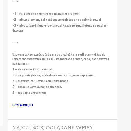
• • •
-1
– żal każdego zerżniętego na papier drzewa!
-2
– niewysłowiony żal każdego zerżniętego na papier drzewa!
-3
– nieutulony i niewysłowiony żal każdego zerżniętego na papier
drzewa!
• • •
Używam także sześciu (od zera do pięciu) kategorii oceny okładek
rekomendowanych książek:
0 – katastrofa artystyczna, poznawcza i
każda inna...
1
– kicz denny i oszukańczy!
2
– na granicy kiczu, aczkolwiek marketingowo poprawna;
3
– przyzwoita tudzież komunikatywna
4
– okładka wymowna i doskonała;
5
– wizualne arcydzieło
CZYTAJ WIĘCEJ
NAJCZĘŚCIEJ OGLĄDANE WPISY