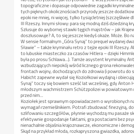
topograficzne i dopasuje odpowiednie zagadki kryminalne 
tych pięknych okolicznościach przyrody jeszcze dodatko
epoki nie mniej, ni więcej, tylko tysiącletniej (szczęśliwie
III Rzeszy. Innymi słowy: para się modną dziś dziedziną 
Szlusuje do wybornej stawki tęgich majstrów – jak Kraj
doszlusowuje? A, to się jeszcze kiedyś okaże. Może. Bo na
W sensie formalnym „Góra Synaj” to prequel wydanej dwa 
Sławie” – także kryminału retro z tejże epoki III Rzeszy.
to lubuskie miasteczko za czasów Hitlera – dzięki Himmle
była po prosu Schlawa…). Tamże asystent kryminalny Ant
wzbudzających niepokój wśród licznego grona rekonwales
frontach wojny, dochodzących do zdrowia (i powrotu do sł
Habicht zapewne wydał się Koziołkowi wydajną i obiecują
Synaj” toczy się bowiem sześć lat wcześniej, gdy Anton H
młodszym wachmistrzem Schützpolizei w powiatowym mieś
przed nim…
Koziołek jest sprawnym opowiadaczem o wyrobionych n
wymagań rzemieślnikiem. Potrafi zbudować finezyjną, do
szlifowaniu szczegółów, płynnie wychodzą mu pasaże skom
efektywnie gospodaruje faktami, gra postaciami bez psyc
nienachalnie objaśnia krajoznawcze, ekonomiczne i demo
Skąd na przykład młoda, rozkapryszona gwiazdka, adoro