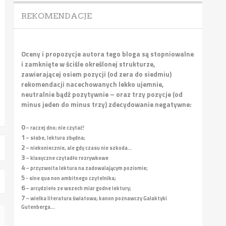
REKOMENDACJE
Oceny i propozycje autora tego bloga są stopniowalne
i zamknięte w ściśle określonej strukturze,
zawierającej osiem pozycji (od zera do siedmiu)
rekomendacji nacechowanych lekko ujemnie,
neutralnie bądź pozytywnie – oraz trzy pozycje (od
minus jeden do minus trzy) zdecydowanie negatywne:
0
– raczej dno; nie czytać!
1
– słabe, lektura zbędna;
2
– niekoniecznie, ale gdy czasu nie szkoda...
3
– klasyczne czytadło rozrywkowe
4
– przyzwoita lektura na zadowalającym poziomie;
5
- sine qua non ambitnego czytelnika;
6
– arcydzieło ze wszech miar godne lektury;
7
– wielka literatura światowa; kanon poznawczy Galaktyki
Gutenberga...