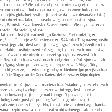
– to czemu nie? Ale autor zadaje sobie nieco więcej trudu; on w
wo uruchamia wehikuł czasu i na biegu wstecznym buksuje do
 dla dziejów globalnej cywilizacji przetrwała ledwie dwanaście lat…)
kryminału retro… Jako jednoosobowa grupa rekonstrukcyjna.
ewski, Wroński, Kwiatkowska, Szwechłowicz… Ale czy ostatecznie
 razie… Na razie się stara.
lata temu książki pracowitego Koziołka „Furia rodzi się w
 Ale „Furia…” szaleje w Schlesiersee w 1944 roku. Taką nazwę nosiło
rowi i jego akcji deslawizacji nazw geograficznych (przedtem to
on Habicht usiłuje rozwikłać zagadkę tajemniczych morderstw,
centów armii niemieckich, poprzetrącanych na wszystkich
użby, natürlich…) w sanatoriach nad jeziorem. Policyjny cwaniak
cą figurą, skoro postanowił go sprequelizować. Akcja „Góry
abicht jeszcze jest wiecznie głodnym i biednym (po przejściach…)
cie Glogau an der Oder. Kariera detektywa w Kripo dopiero
awykach (może już nawet manierach…), świadomym czytelniczych
brze splątaną i wielopłaszczyznową intrygę. Jest dobry w
plikowanej akcji, panuje nad topografią, oszczędnie i
hologicznie „pustych przebiegów”, umiejętnie dozuje i
graficzne aspekty fabuły… No, to ostatnie z małymi wyjątkami…
wana i trzpiotowata aktorka teatru objazdowego tak dokładnie