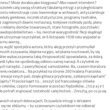
znesu? Może dorabia jako księgowa? Albo nawet intendent?
iołek całą swoją strukturę fabularną intrygi z przyległościami
rostu rekonstruuje czas: kwerenduje w archiwach, antyszambruje
eduły giełdowe, roczniki statystyczne, programy teatralne,
w z zaginionych dawno restauracji, kolejowe rozkłady jazdy, plany
gi i reklamy domów towarowych, stare fotografie, pocztówki i
prawdopodobieństwo – ba, nieomal wiarygodność fikcji skądinąd
ołek utrzymuje na przykład, że 6 listopada 1938 roku wypadał w
 ja mu wierzę…
by wyjść spod pióra autora, który akcję przeżył i przemyślał
mozół zszywania, klejenia na gips, wtykania rusztowań, by się
yślnie wybacza pewna taką chropowatość opowiadania, za dobrą
śli tylko nie upośledzają odbioru samej narracji. A czytelnik ze
ch narzędzi…) zweryfikować samodzielnie. Ba, czasem literatura
eniu redaktora… Na przykład na stronie 260 hrabina Franziska
kreacje innych pań, dzięki główce przybranej „szklanymi kajetami”
 Kajety? Przecież kajet to… zeszyt (od francuskiego słówka
 do cekinów, często formowane w postaci frędzelków…) to p a j e t
ale potrafi zrujnować rzetelność całej historii… Zresztą, po co ja się
woich starych dekoracjach. Oczywiście intrygi z detalami
 się nie zbliżymy – by szanownym czytelnikom nie odbierać