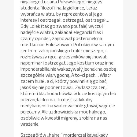
niejakiego Lucjana Puławskiego, niegdyś
studenta filozofii na Jagiellonce, teraz
wybrańca wiatru, by reprezentował jego
interesy i ostrzegał, ostrzegał, ostrzegał…
Gdy Lolek (tak go zwano poufale) wyczuł
nadejście wiatru, zakładał elegancki frak i
czarny cylinder, zajmował posterunek na
mostku nad Foluszowym Potokiem w samym
centrum zakopiańskiego traktu pieszego, i
rozłożywszy ręce, grzeszników piętnował,
napominał i ostrzegał. Jego kostium oraz inne
imponderabilia nie wskazywały jednak na osobę
szczególnie wiarygodną. A to-ci pech… Wiatr
zatem hulał, a ci, którzy powinni się go bać,
jakoś się nie poorientowali. Zwłaszcza ten,
któremu blachodachówka w locie koszącym łeb
oderżnęła do cna. To dość radykalny
medykament na wiatrowe bóle głowy, więc nie
polecamy. Ale uzdrowicielska moc halnego,
osobliwie w kwestii migreny, zrobiła na nas
wrażenie.
Szczegółów „halnej” morderczej kawalkady