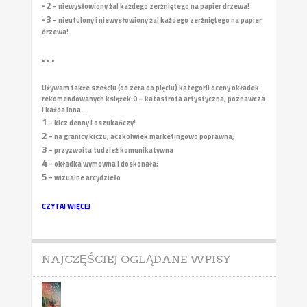
-2
– niewysłowiony żal każdego zerżniętego na papier drzewa!
-3
– nieutulony i niewysłowiony żal każdego zerżniętego na papier
drzewa!
• • •
Używam także sześciu (od zera do pięciu) kategorii oceny okładek
rekomendowanych książek:
0 – katastrofa artystyczna, poznawcza
i każda inna...
1
– kicz denny i oszukańczy!
2
– na granicy kiczu, aczkolwiek marketingowo poprawna;
3
– przyzwoita tudzież komunikatywna
4
– okładka wymowna i doskonała;
5
– wizualne arcydzieło
CZYTAJ WIĘCEJ
NAJCZĘŚCIEJ OGLĄDANE WPISY