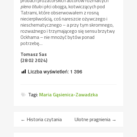
próbach prozatorskich autorów rozmaitych
pleno titulo
i płci obojga, kotwiczących pod
Tatrami, które obserwowałem z rosną
niecierpliwością, coś nareszcie ożywczego i
nieschematycznego – a przy tym skromnego,
rozważnego i trzymającego się sensu brzytwy
Ockhama – nie mnożyć bytów ponad
potrzebę…
Tomasz Sas
(28 02 2024)
Liczba wyświetleń:
1 396
Tagi:
Maria Gąsienica-Zawadzka
←
Historia czytania
Ulotne pragnienia
→