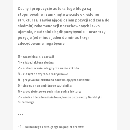
Oceny i propozycje autora tego bloga są
stopniowalne i zamknięte w ściśle określonej
strukturze, zawierającej osiem pozycji (od zera do
siedmiu) rekomendacji nacechowanych lekko
ujemnie, neutralnie bądź pozytywnie – oraz trzy
pozycje (od minus jeden do minus trzy)
zdecydowanie negatywne:
0
– raczej dno; nie czytać!
1
– słabe, lektura zbędna;
2
– niekoniecznie, ale gdy czasu nie szkoda...
3
– klasyczne czytadło rozrywkowe
4
– przyzwoita lektura na zadowalającym poziomie;
5
- sine qua non ambitnego czytelnika;
6
– arcydzieło ze wszech miar godne lektury;
7
– wielka literatura światowa; kanon poznawczy Galaktyki
Gutenberga...
• • •
-1
– żal każdego zerżniętego na papier drzewa!