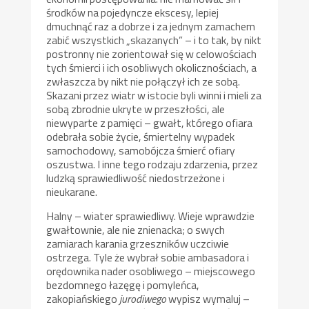
środków na pojedyncze ekscesy, lepiej
dmuchnąć raz a dobrze i za jednym zamachem
zabić wszystkich „skazanych” – i to tak, by nikt
postronny nie zorientował się w celowościach
tych śmierci i ich osobliwych okolicznościach, a
zwłaszcza by nikt nie połączył ich ze sobą.
Skazani przez wiatr w istocie byli winni i mieli za
sobą zbrodnie ukryte w przeszłości, ale
niewyparte z pamięci – gwałt, którego ofiara
odebrała sobie życie, śmiertelny wypadek
samochodowy, samobójcza śmierć ofiary
oszustwa. I inne tego rodzaju zdarzenia, przez
ludzką sprawiedliwość niedostrzeżone i
nieukarane.
Halny – wiater sprawiedliwy. Wieje wprawdzie
gwałtownie, ale nie znienacka; o swych
zamiarach karania grzeszników uczciwie
ostrzega. Tyle że wybrał sobie ambasadora i
orędownika nader osobliwego – miejscowego
bezdomnego łazęgę i pomyleńca,
zakopiańskiego
jurodiwego
wypisz wymaluj –