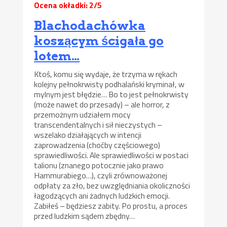
Ocena okładki: 2/5
Blachodachówka
koszącym ścigała go
lotem…
Ktoś, komu się wydaje, że trzyma w rękach
kolejny pełnokrwisty podhalański kryminał, w
mylnym jest błędzie… Bo to jest pełnokrwisty
(może nawet do przesady) – ale horror, z
przemożnym udziałem mocy
transcendentalnych i sił nieczystych –
wszelako działających w intencji
zaprowadzenia (choćby częściowego)
sprawiedliwości. Ale sprawiedliwości w postaci
talionu (znanego potocznie jako prawo
Hammurabiego…), czyli zrównoważonej
odpłaty za zło, bez uwzględniania okoliczności
łagodzących ani żadnych ludzkich emocji.
Zabiłeś – będziesz zabity. Po prostu, a proces
przed ludzkim sądem zbędny…