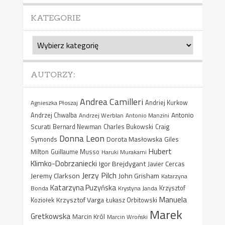
KATEGORIE
Kategorie
AUTORZY:
Andrea Camilleri
Agnieszka Płoszaj
Andriej Kurkow
Antonio
Andrzej Chwalba
Andrzej Werblan
Antonio Manzini
Scurati
Bernard Newman
Charles Bukowski
Craig
Donna Leon
Dorota Masłowska
Giles
Symonds
Hubert
Milton
Guillaume Musso
Haruki Murakami
Klimko-Dobrzaniecki
Igor Brejdygant
Javier Cercas
Jerzy Pilch
Jeremy Clarkson
John Grisham
Katarzyna
Katarzyna Puzyńska
Bonda
Krystyna Janda
Krzysztof
Manuela
Krzysztof Varga
Koziołek
Łukasz Orbitowski
Marek
Gretkowska
Marcin Król
Marcin Wroński