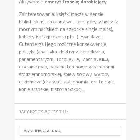
Aktywność:
emeryt troszkę dorabiający
Zainteresowania: książki (także w sensie
bibliofilskim), fajczarstwo, Lem, góry, whisky (z
mocnym naciskiem na szkockie single malts),
kobiety (ściślej: różnica płci...), wynalazek
Gutenberga i jego rozliczne konsekwencje,
polityka (analityka, doktryny, demokracja,
parlamentaryzm, Tocqueville, Machiavelli...),
czytanie map, badania terenowe gastronomii
śródziemnomorskiej, śpiew solowy, wyroby
cukiernicze (chałwa!), astronomia, ornitologia,
konie arabskie, historia Szkocji...
WYSZUKAJ TYTUŁ