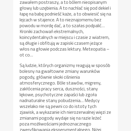
zawałem postraszy, a to bólem nieopisanym
głowy lub uzębienia. A to nachlać się pod dekiel i
łapę na babę podnieść każe, a to obwiesić się na
lejcach w stajence. A to nieznajomemu bez
powodu w mordę dać, a to szałas podpalić…
Kroniki zachowań ekstremalnych,
koincydentalnych w miejscu i czasie z wiatrem,
są długie i obfitują w zapiski czasem jeżące
włos na głowie podczas lektury. Meteopatia –
ot co…
Są ludzie, których organizmy reagują w sposób
bolesny na gwałtowne zmiany warunków
pogody, głównie skoki ciśnienia
atmosferycznego. Bóle stawów, migreny,
zakłócenia pracy serca, duszności, stany
lękowe, psychotyczne zapaści lub zgoła
nadnaturalne stany pobudzenia… Medycy
wszelako nie są pewni co do istoty tych
zjawisk, a wykazanie ich nierozerwalnej więzi ze
zmianami pogody wydaje się na razie leżeć
poza możliwościami jednoznacznego
zweryfikowania eksperymentalnego. Niżej