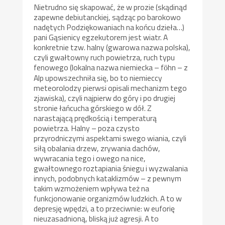
Nietrudno się skapować, że w prozie (skądinąd
zapewne debiutanckiej, sądząc po barokowo
nadętych Podziękowaniach na końcu dzieła…)
pani Gąsienicy egzekutorem jest wiatr. A
konkretnie tzw. halny (gwarowa nazwa polska),
czyli gwałtowny ruch powietrza, ruch typu
fenowego (lokalna nazwa niemiecka – f
hn – z
ö
Alp upowszechniła się, bo to niemieccy
meteorolodzy pierwsi opisali mechanizm tego
zjawiska), czyli najpierw do góry i po drugiej
stronie łańcucha górskiego w dół. Z
narastającą prędkością i temperaturą
powietrza. Halny – poza czysto
przyrodniczymi aspektami swego wiania, czyli
siłą obalania drzew, zrywania dachów,
wywracania tego i owego na nice,
gwałtownego roztapiania śniegu i wyzwalania
innych, podobnych kataklizmów – z pewnym
takim wzmożeniem wpływa też na
funkcjonowanie organizmów ludzkich. A to w
depresję wpędzi, a to przeciwnie: w euforię
nieuzasadnioną, bliską już agresji. A to