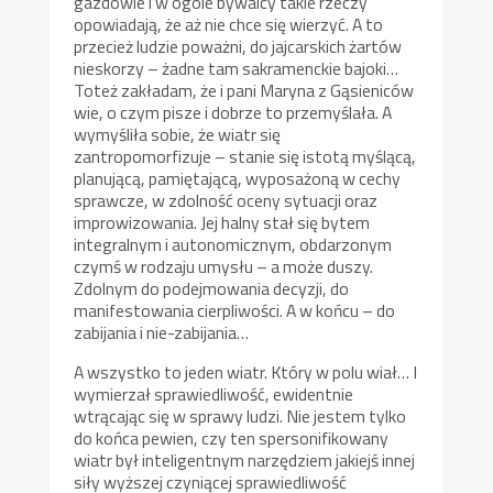
gazdowie i w ogóle bywalcy takie rzeczy
opowiadają, że aż nie chce się wierzyć. A to
przecież ludzie poważni, do jajcarskich żartów
nieskorzy – żadne tam sakramenckie bajoki…
Toteż zakładam, że i pani Maryna z Gąsieniców
wie, o czym pisze i dobrze to przemyślała. A
wymyśliła sobie, że wiatr się
zantropomorfizuje – stanie się istotą myślącą,
planującą, pamiętającą, wyposażoną w cechy
sprawcze, w zdolność oceny sytuacji oraz
improwizowania. Jej halny stał się bytem
integralnym i autonomicznym, obdarzonym
czymś w rodzaju umysłu – a może duszy.
Zdolnym do podejmowania decyzji, do
manifestowania cierpliwości. A w końcu – do
zabijania i nie-zabijania…
A wszystko to jeden wiatr. Który w polu wiał… I
wymierzał sprawiedliwość, ewidentnie
wtrącając się w sprawy ludzi. Nie jestem tylko
do końca pewien, czy ten spersonifikowany
wiatr był inteligentnym narzędziem jakiejś innej
siły wyższej czyniącej sprawiedliwość