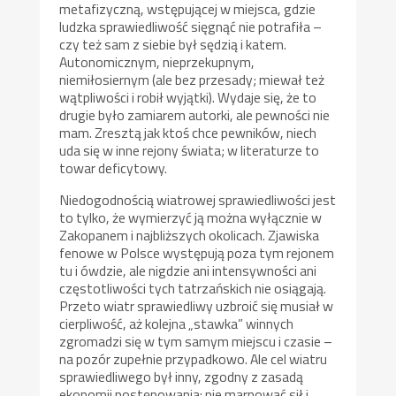
metafizyczną, wstępującej w miejsca, gdzie
ludzka sprawiedliwość sięgnąć nie potrafiła –
czy też sam z siebie był sędzią i katem.
Autonomicznym, nieprzekupnym,
niemiłosiernym (ale bez przesady; miewał też
wątpliwości i robił wyjątki). Wydaje się, że to
drugie było zamiarem autorki, ale pewności nie
mam. Zresztą jak ktoś chce pewników, niech
uda się w inne rejony świata; w literaturze to
towar deficytowy.
Niedogodnością wiatrowej sprawiedliwości jest
to tylko, że wymierzyć ją można wyłącznie w
Zakopanem i najbliższych okolicach. Zjawiska
fenowe w Polsce występują poza tym rejonem
tu i ówdzie, ale nigdzie ani intensywności ani
częstotliwości tych tatrzańskich nie osiągają.
Przeto wiatr sprawiedliwy uzbroić się musiał w
cierpliwość, aż kolejna „stawka” winnych
zgromadzi się w tym samym miejscu i czasie –
na pozór zupełnie przypadkowo. Ale cel wiatru
sprawiedliwego był inny, zgodny z zasadą
ekonomii postępowania: nie marnować sił i