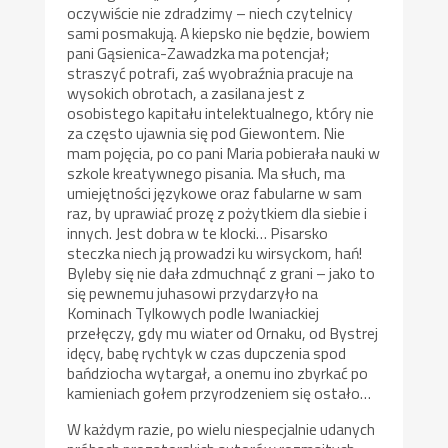
oczywiście nie zdradzimy – niech czytelnicy
sami posmakują. A kiepsko nie będzie, bowiem
pani Gąsienica-Zawadzka ma potencjał;
straszyć potrafi, zaś wyobraźnia pracuje na
wysokich obrotach, a zasilana jest z
osobistego kapitału intelektualnego, który nie
za często ujawnia się pod Giewontem. Nie
mam pojęcia, po co pani Maria pobierała nauki w
szkole kreatywnego pisania. Ma słuch, ma
umiejętności językowe oraz fabularne w sam
raz, by uprawiać prozę z pożytkiem dla siebie i
innych. Jest dobra w te klocki… Pisarsko
steczka niech ją prowadzi ku wirsyckom, hań!
Byleby się nie dała zdmuchnąć z grani – jako to
się pewnemu juhasowi przydarzyło na
Kominach Tylkowych podle Iwaniackiej
przełęczy, gdy mu wiater od Ornaku, od Bystrej
idęcy, babę rychtyk w czas dupczenia spod
bańdziocha wytargał, a onemu ino zbyrkać po
kamieniach gołem przyrodzeniem się ostało…
W każdym razie, po wielu niespecjalnie udanych