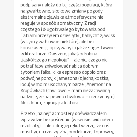
podpisany należy do tej części populacji, która
na gwałtowne, skokowe zmiany pogody i
ekstremalne zjawiska atmosferyczne nie
reaguje w sposób somatyczny. Z racji
częstego i długotrwałego bytowania pod
Tatrami przeżyłem dziesiątki „halnych” zjawisk
(w tym gwałtowne niektóre), ale bez
konsekwencji, opisywanych jakże sugestywnie
w literaturze. Owszem, jakaś odrobina
„jaskółczego niepokoju” – ale nic, czego nie
potrafiłaby zniwelować nabita dobrym
tytoniem fajka, kilka espresso doppio oraz
podwójne porcyjki jamesona (z jedną kostką
lodu) w moim ukochanym barze „Anemon” na
Krupówkach (chwilowo – mam niezachwianą
nadzieję, że na pewno chwilowo – nieczynnym).
No i dobra, zajmująca lektura…
Przeto „halnej” atmosfery doświadczałem
wprawdzie bezpośrednio (w sensie: widziałem
rezultaty) – ale z drugiej ręki. I wierzę, że coś
musi być na rzeczy. Znajomi lekarze, toprowcy,