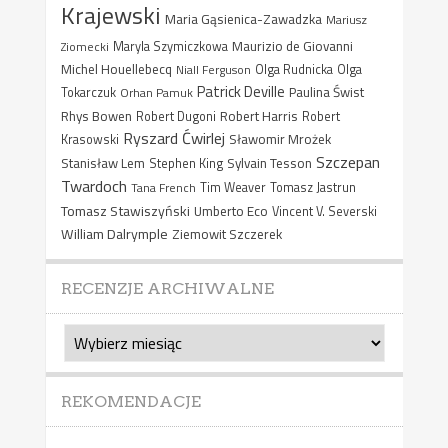
Krajewski
Maria Gąsienica-Zawadzka
Mariusz
Maurizio de Giovanni
Ziomecki
Maryla Szymiczkowa
Michel Houellebecq
Niall Ferguson
Olga Rudnicka
Olga
Patrick Deville
Paulina Świst
Tokarczuk
Orhan Pamuk
Rhys Bowen
Robert Harris
Robert Dugoni
Robert
Ryszard Ćwirlej
Sławomir Mrożek
Krasowski
Szczepan
Stanisław Lem
Sylvain Tesson
Stephen King
Twardoch
Tana French
Tim Weaver
Tomasz Jastrun
Tomasz Stawiszyński
Umberto Eco
Vincent V. Severski
William Dalrymple
Ziemowit Szczerek
RECENZJE ARCHIWALNE
Recenzje
archiwalne
REKOMENDACJE