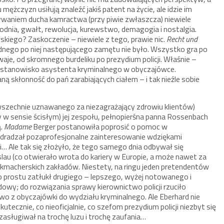
mężczyzn usiłują znaleźć jakiś patent na życie, ale idzie im
waniem ducha kamractwa (przy piwie zwłaszcza) niewiele
brodnia, gwałt, rewolucja, kurewstwo, demagogia i nostalgia.
skiego? Zaskoczenie – niewiele z tego, prawie nic.
Recht und
żadnego po niej następującego zamętu nie było. Wszystko gra po
aje, od skromnego burdeliku po prezydium policji. Właśnie –
na stanowisko asystenta kryminalnego w obyczajówce.
 skłonność do pań zarabiających ciałem – i tak nieźle sobie
owszechnie uznawanego za niezagrażający zdrowiu klientów)
y w sensie ścisłym) jej zespołu, pełnopierśna panna Rossenbach
ą.
Madame
Berger postanowiła poprosić o pomoc w
zdradzał pozaprofesjonalne zainteresowanie wdziękami
… Ale tak się złożyło, że tego samego dnia odbywał się
slau (co otwierało wrota do kariery w Europie, a może nawet za
ukmacherskich zakładów. Niestety, na ringu jeden pretendentów
 prostu zatłukł drugiego – lepszego, wyżej notowanego i
dowy; do rozwiązania sprawy kierownictwo policji rzuciło
o z obyczajówki do wydziału kryminalnego. Ale Eberhard nie
kutecznie, co nieoficjalnie, co szefom prezydium policji niezbyt się
 zasługiwał na trochę luzu i trochę zaufania…