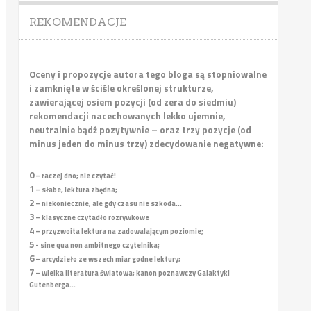
REKOMENDACJE
Oceny i propozycje autora tego bloga są stopniowalne
i zamknięte w ściśle określonej strukturze,
zawierającej osiem pozycji (od zera do siedmiu)
rekomendacji nacechowanych lekko ujemnie,
neutralnie bądź pozytywnie – oraz trzy pozycje (od
minus jeden do minus trzy) zdecydowanie negatywne:
0
– raczej dno; nie czytać!
1
– słabe, lektura zbędna;
2
– niekoniecznie, ale gdy czasu nie szkoda...
3
– klasyczne czytadło rozrywkowe
4
– przyzwoita lektura na zadowalającym poziomie;
5
- sine qua non ambitnego czytelnika;
6
– arcydzieło ze wszech miar godne lektury;
7
– wielka literatura światowa; kanon poznawczy Galaktyki
Gutenberga...