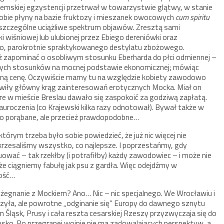
iemskiej egzystencji przetrwał w towarzystwie glątwy, w stanie
obie płyny na bazie fruktozy i mieszanek owocowych
cum spiritu
ą szczególne uciążliwe spektrum objawów. Zresztą sami
ki wiśniowej lub ulubionej przez Ebiego dereniówki oraz
go, parokrotnie spraktykowanego destylatu zbożowego.
 też zapominać o osobliwym stosunku Eberharda do płci odmiennej –
 tych stosunków na mocnej podstawie ekonomicznej; mówiąc
ioną cenę. Oczywiście mamy tu na względzie kobiety zawodowo
owiły główny krąg zainteresowań erotycznych Mocka. Miał on
e w mieście Breslau dawało się zaspokoić za godziwą zapłatą.
zauroczenia (co Krajewski kilka razy odnotował). Bywał także w
o porąbane, ale przecież prawdopodobne…
órym trzeba było sobie powiedzieć, że już nic więcej nie
wykrzesaliśmy wszystko, co najlepsze. I poprzestańmy, gdy
ować – tak rzekłby (i potrafiłby) każdy zawodowiec – i może nie
, że ciągniemy fabułę jak psu z gardła. Więc odejdźmy w
dość…
ożegnanie z Mockiem? Ano… Nic – nic specjalnego. We Wrocławiu i
ńczyła, ale powrotne „odginanie się” Europy do dawnego sznytu
im Śląsk, Prusy i cała reszta cesarskiej Rzeszy przyzwyczaja się do
epsko. Po przegranej wojnie nie ma zadowalających perspektyw, a