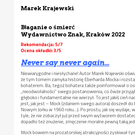
Marek Krajewski
Błaganie o śmierć
Wydawnictwo Znak, Kraków 2022
Rekomendacja: 5/7
Ocena okładki: 3/5
Never say never again…
Niewiarygodne i niesłychane! Autor Marek Krajewski ośw
że tym tomem zamyka historię Eberharda Mocka i rozsta
bohaterem. Ba, tegoż bohatera także poinformował o o
„nieodwołalności” swego postanowienia, co ówże przyjął s
głęboko i fundamentalnie nie wierzył. To jest jakiś cień na
jest, jak jest – Mock (zdaniem swego autora) doszedł do kr
Nowym Jorku w 1960 roku…). Po prostu, jak się wydaje, w
tyle, że nie zobaczył już przed swym wytworem dostatec
dopadło też znużenie, zmęczenie moralne pewną taką jed
Mock bowiem na prozatorskiej atrakcyjności zyskiwał tym