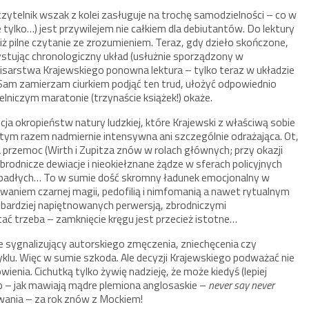
ytelnik wszak z kolei zasługuje na trochę samodzielności – co w
e tylko…) jest przywilejem nie całkiem dla debiutantów. Do lektury
ż pilne czytanie ze zrozumieniem. Teraz, gdy dzieło skończone,
stując chronologiczny układ (usłużnie sporządzony w
isarstwa Krajewskiego ponowna lektura – tylko teraz w układzie
Sam zamierzam ciurkiem podjąć ten trud, ułożyć odpowiednio
elniczym maratonie (trzynaście książek!) okaże.
cja okropieństw natury ludzkiej, które Krajewski z właściwą sobie
est tym razem nadmiernie intensywna ani szczególnie odrażająca. Ot,
 przemoc (Wirth i Zupitza znów w rolach głównych; przy okazji
zbrodnicze dewiacje i nieokiełznane żądze w sferach policyjnych
upadłych… To w sumie dość skromny ładunek emocjonalny w
waniem czarnej magii, pedofilią i nimfomanią a nawet rytualnym
 bardziej napiętnowanych perwersją, zbrodniczymi
tać trzeba – zamknięcie kręgu jest przecież istotne…
ie sygnalizujący autorskiego zmęczenia, zniechęcenia czy
cyklu. Więc w sumie szkoda. Ale decyzji Krajewskiego podważać nie
nia. Cichutką tylko żywię nadzieję, że może kiedyś (lepiej
Bo – jak mawiają mądre plemiona anglosaskie –
never say never
wania – za rok znów z Mockiem!