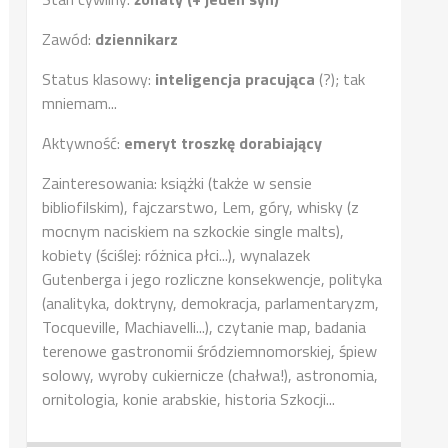
Zawód:
dziennikarz
Status klasowy:
inteligencja pracująca
(?); tak
mniemam...
Aktywność:
emeryt troszkę dorabiający
Zainteresowania: książki (także w sensie
bibliofilskim), fajczarstwo, Lem, góry, whisky (z
mocnym naciskiem na szkockie single malts),
kobiety (ściślej: różnica płci...), wynalazek
Gutenberga i jego rozliczne konsekwencje, polityka
(analityka, doktryny, demokracja, parlamentaryzm,
Tocqueville, Machiavelli...), czytanie map, badania
terenowe gastronomii śródziemnomorskiej, śpiew
solowy, wyroby cukiernicze (chałwa!), astronomia,
ornitologia, konie arabskie, historia Szkocji...