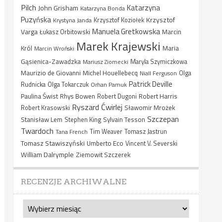
Pilch
Katarzyna
John Grisham
Katarzyna Bonda
Puzyńska
Krzysztof
Krystyna Janda
Krzysztof Koziołek
Manuela Gretkowska
Varga
Marcin
Łukasz Orbitowski
Marek Krajewski
Król
Maria
Marcin Wroński
Gąsienica-Zawadzka
Mariusz Ziomecki
Maryla Szymiczkowa
Maurizio de Giovanni
Michel Houellebecq
Niall Ferguson
Olga
Patrick Deville
Rudnicka
Olga Tokarczuk
Orhan Pamuk
Paulina Świst
Rhys Bowen
Robert Harris
Robert Dugoni
Ryszard Ćwirlej
Sławomir Mrożek
Robert Krasowski
Szczepan
Stanisław Lem
Sylvain Tesson
Stephen King
Twardoch
Tana French
Tim Weaver
Tomasz Jastrun
Tomasz Stawiszyński
Umberto Eco
Vincent V. Severski
William Dalrymple
Ziemowit Szczerek
RECENZJE ARCHIWALNE
Recenzje
archiwalne