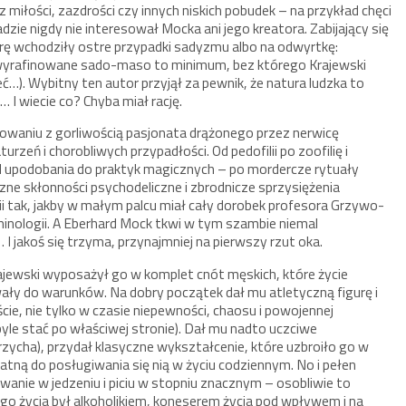
 miłości, zazdrości czy innych niskich pobudek – na przykład chęci
ie nigdy nie interesował Mocka ani jego kreatora. Zabijający się
 grę wchodziły ostre przypadki sadyzmu albo na odwyrtkę:
 wyrafinowane sado-maso to minimum, bez którego Krajewski
ć…). Wybitny ten autor przyjął za pewnik, że natura ludzka to
 I wiecie co? Chyba miał rację.
onowaniu z gorliwością pasjonata drążonego przez nerwicę
zeń i chorobliwych przypadłości. Od pedofilii po zoofilię i
Od upodobania do praktyk magicznych – po mordercze rytuały
czne skłonności psychodeliczne i zbrodnicze sprzysiężenia
i tak, jakby w małym palcu miał cały dorobek profesora Grzywo-
inologii. A Eberhard Mock tkwi w tym szambie niemal
… I jakoś się trzyma, przynajmniej na pierwszy rzut oka.
ajewski wyposażył go w komplet cnót męskich, które życie
ały do warunków. Na dobry początek dał mu atletyczną figurę i
ście, nie tylko w czasie niepewności, chaosu i powojennej
yle stać po właściwej stronie). Dał mu nadto uczciwe
zycha), przydał klasyczne wykształcenie, które uzbroiło go w
atną do posługiwania się nią w życiu codziennym. No i pełen
nie w jedzeniu i piciu w stopniu znacznym – osobliwie to
ego życia był alkoholikiem, koneserem życia pod wpływem i na