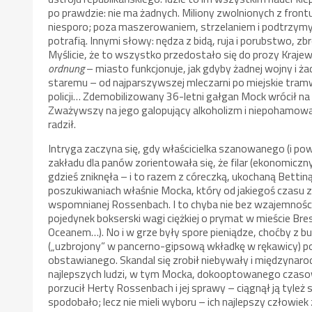
po prawdzie: nie ma żadnych. Miliony zwolnionych z frontu 
niesporo; poza maszerowaniem, strzelaniem i podtrzymy
potrafią. Innymi słowy: nędza z bidą, ruja i porubstwo, z
Myślicie, że to wszystko przedostało się do prozy Krajew
ordnung
– miasto funkcjonuje, jak gdyby żadnej wojny i 
staremu – od najparszywszej mleczarni po miejskie tramw
policji… Zdemobilizowany 36-letni gałgan Mock wrócił 
Zważywszy na jego galopujący alkoholizm i niepohamowaną
radził.
Intryga zaczyna się, gdy właścicielka szanowanego (i p
zakładu dla panów zorientowała się, że filar (ekonomiczn
gdzieś zniknęła – i to razem z córeczką, ukochaną Bettin
poszukiwaniach właśnie Mocka, który od jakiegoś czasu 
wspomnianej Rossenbach. I to chyba nie bez wzajemności
pojedynek bokserski wagi ciężkiej o prymat w mieście Bre
Oceanem…). No i w grze były spore pieniądze, choćby z b
(„uzbrojony” w pancerno-gipsową wkładkę w rękawicy) po
obstawianego. Skandal się zrobił niebywały i międzynaro
najlepszych ludzi, w tym Mocka, dokooptowanego czasow
porzucił Herty Rossenbach i jej sprawy – ciągnął ją tyleż s
spodobało; lecz nie mieli wyboru – ich najlepszy człowiek