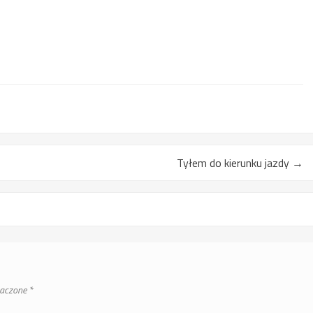
Tyłem do kierunku jazdy
→
naczone
*