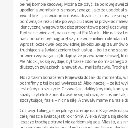
pełnej bombie kacowej. Można założyć, że połowę swej z
upodlenia womitalno-sensorycznego, jako że upodobał s
vini
, które – jak wiadomo doświadczalnie – niosą ze sob
porównajcie rezultaty po wypiciu takiej na przykład nalew
identycznej wagowo tudzież procentowo porcji uczciwe
Będziecie wiedzieć, na co cierpiał Ebi Mock… Nie należy
nasz bohater był najgorętszym zwolennikiem układania
wprost: oczekiwał odpowiedniej jakości usługi za umów
trudniące się świadczeniem tych usług – bo to one stan
bowiem wymagania (dodajmy, że przeważnie siłowe), któr
Ale Mock, jak się wydaje, był także zdolny do miłosnego 
dłuższych związkach, a nawet w… małżeństwie. Trochę t
No i z takim bohaterem Krajewski dotarł do momentu, w kt
potrafimy z tej kreacji wykrzesać. Albo inaczej – że już 
jesteśmy na szczycie. Oczywiście, dalibyśmy radę kontynu
każdy czytelnik zorientowałby się od razu, że coś nie tak
szczytującej fazie – nic na siłę. A chwały mamy na razie 
Cóż więc takiego specjalnego oferuje nam Krajewski na p
całej reszcie świata jest rok 1919. Wielka Wojna się sko
jeszcze trochę potrwa i nie całkiem się uda. Miasto, a z n
ustroju republikańskiego. Idzie to im wszystkim nader ki