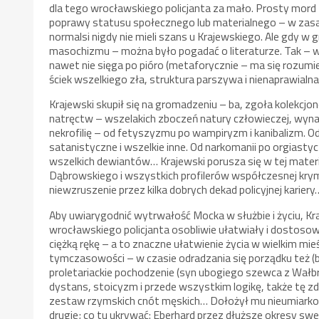
dla tego wrocławskiego policjanta za mało. Prosty mord z
poprawy statusu społecznego lub materialnego – w zasadz
normalsi nigdy nie mieli szans u Krajewskiego. Ale gdy w
masochizmu – można było pogadać o literaturze. Tak –
nawet nie sięga po pióro (metaforycznie – ma się rozumie
ściek wszelkiego zła, struktura parszywa i nienaprawialna…
Krajewski skupił się na gromadzeniu – ba, zgoła kolekcj
natręctw – wszelakich zboczeń natury człowieczej, wynatur
nekrofilię – od fetyszyzmu po wampiryzm i kanibalizm. 
satanistyczne i wszelkie inne. Od narkomanii po orgiasty
wszelkich dewiantów… Krajewski porusza się w tej materi
Dąbrowskiego i wszystkich profilerów współczesnej krym
niewzruszenie przez kilka dobrych dekad policyjnej kariery
Aby uwiarygodnić wytrwałość Mocka w służbie i życiu, Kr
wrocławskiego policjanta osobliwie ułatwiały i dostosow
ciężką rękę – a to znaczne ułatwienie życia w wielkim mie
tymczasowości – w czasie odradzania się porządku też (b
proletariackie pochodzenie (syn ubogiego szewca z Wałbr
dystans, stoicyzm i przede wszystkim logikę, także tę zd
zestaw rzymskich cnót męskich… Dołożył mu nieumiarkowa
drugie; co tu ukrywać: Eberhard przez dłuższe okresy sw