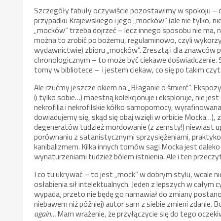
Szczegóły fabuły oczywiście pozostawimy w spokoju – cz
przypadku Krajewskiego i jego „mocków” (ale nie tylko, ni
„mocków” trzeba dojrzeć – lecz innego sposobu nie ma, ni
można to zrobić po bożemu, regulaminowo, czyli wykorzy
wydawnictwie) zbioru „mocków”. Zresztą i dla znawców p
chronologicznym – to może być ciekawe doświadczenie. 
tomy w bibliotece – i jestem ciekaw, co się po takim czyt
Ale rzućmy jeszcze okiem na „Błaganie o śmierć”. Ekspozy
(i tylko sobie…) maestrią kolekcjonuje i eksploruje, nie j
nekrofilia i nekrofilskie kółko samopomocy, wyrafinowana
dowiadujemy się, skąd się obaj wzięli w orbicie Mocka…), 
degeneratów tudzież mordowanie (z zemsty!) niewiast 
porównaniu z satanistycznymi sprzysiężeniami, praktyko
kanibalizmem. Kilka innych tomów sagi Mocka jest daleko
wynaturzeniami tudzież bólem istnienia. Ale i ten przeczy
I co tu ukrywać – to jest „mock” w dobrym stylu, wcale n
osłabienia sił intelektualnych. Jeden z lepszych w całym 
wypada; przeto nie będę go namawiał do zmiany postanowie
niebawem niż później) autor sam z siebie zmieni zdanie. 
again…
Mam wrażenie, że przyłączycie się do tego oczeki