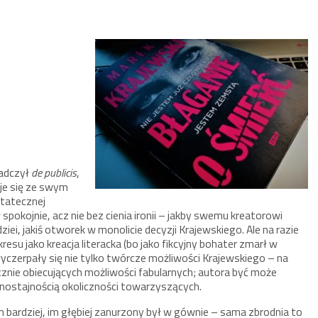
iadczył
de publicis
,
je się ze swym
statecznej
pokojnie, acz nie bez cienia ironii – jakby swemu kreatorowi
dziei, jakiś otworek w monolicie decyzji Krajewskiego. Ale na razie
esu jako kreacja literacka (bo jako fikcyjny bohater zmarł w
yczerpały się nie tylko twórcze możliwości Krajewskiego – na
znie obiecujących możliwości fabularnych; autora być może
nostajnością okoliczności towarzyszących.
 bardziej, im głębiej zanurzony był w gównie – sama zbrodnia to