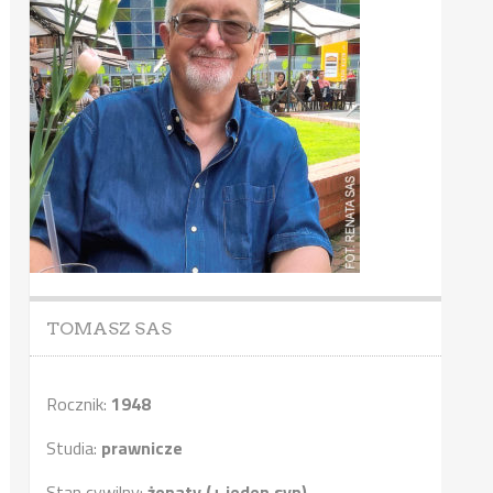
TOMASZ SAS
Rocznik:
1948
Studia:
prawnicze
Stan cywilny:
żonaty (+ jeden syn)