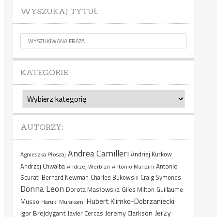
WYSZUKAJ TYTUŁ
KATEGORIE
Kategorie
AUTORZY:
Andrea Camilleri
Agnieszka Płoszaj
Andriej Kurkow
Antonio
Andrzej Chwalba
Andrzej Werblan
Antonio Manzini
Scurati
Bernard Newman
Charles Bukowski
Craig Symonds
Donna Leon
Dorota Masłowska
Giles Milton
Guillaume
Hubert Klimko-Dobrzaniecki
Musso
Haruki Murakami
Jerzy
Igor Brejdygant
Jeremy Clarkson
Javier Cercas