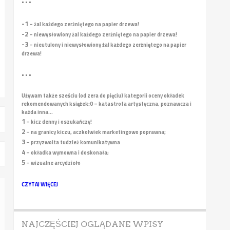
• • •
-1
– żal każdego zerżniętego na papier drzewa!
-2
– niewysłowiony żal każdego zerżniętego na papier drzewa!
-3
– nieutulony i niewysłowiony żal każdego zerżniętego na papier
drzewa!
• • •
Używam także sześciu (od zera do pięciu) kategorii oceny okładek
rekomendowanych książek:
0 – katastrofa artystyczna, poznawcza i
każda inna...
1
– kicz denny i oszukańczy!
2
– na granicy kiczu, aczkolwiek marketingowo poprawna;
3
– przyzwoita tudzież komunikatywna
4
– okładka wymowna i doskonała;
5
– wizualne arcydzieło
CZYTAJ WIĘCEJ
NAJCZĘŚCIEJ OGLĄDANE WPISY