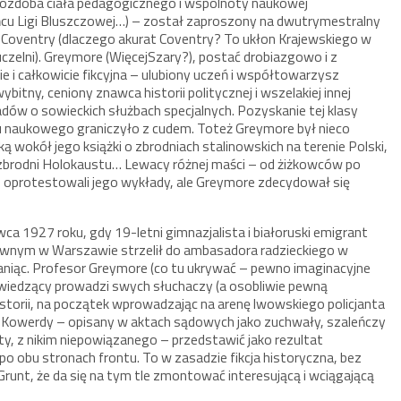
 ozdoba ciała pedagogicznego i wspólnoty naukowej
ńcu Ligi Bluszczowej…) – został zaproszony na dwutrymestralny
 Coventry (dlaczego akurat Coventry? To ukłon Krajewskiego w
czelni). Greymore (WięcejSzary?), postać drobiazgowo i z
 i całkowicie fikcyjna – ulubiony uczeń i współtowarzysz
tny, ceniony znawca historii politycznej i wszelakiej innej
ów o sowieckich służbach specjalnych. Pozyskanie tej klasy
du naukowego graniczyło z cudem. Toteż Greymore był nieco
ą wokół jego książki o zbrodniach stalinowskich na terenie Polski,
”zbrodni Holokaustu… Lewacy różnej maści – od żiżkowców po
oprotestowali jego wykłady, ale Greymore zdecydował się
a 1927 roku, gdy 19-letni gimnazjalista i białoruski emigrant
nym w Warszawie strzelił do ambasadora radzieckiego w
raniąc. Profesor Greymore (co tu ukrywać – pewno imaginacyjne
wiedzący prowadzi swych słuchaczy (a osobliwie pewną
 historii, na początek wprowadzając na arenę lwowskiego policjanta
 Kowerdy – opisany w aktach sądowych jako zuchwały, szaleńczy
y, z nikim niepowiązanego – przedstawić jako rezultat
o obu stronach frontu. To w zasadzie fikcja historyczna, bez
runt, że da się na tym tle zmontować interesującą i wciągającą