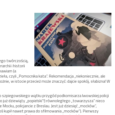
jego twórczością,
rchii i historii
amawiam (a
eła, czyli „Pomocnika kata”. Rekomendacja „niekoniecznie, ale
nie, w istocie przecież może znaczyć: dajcie spokój, słabizna! W
 szpiegowskiego wątku przygód podkomisarza lwowskiej policji
to już dziewiąty „popielski”!) równoległego „towarzysza” nieco
Mocku, policjancie z Breslau. Jest już dziesięć „mocków”,
toś kupił nawet prawa do sfilmowania „mocków”). Pierwszy