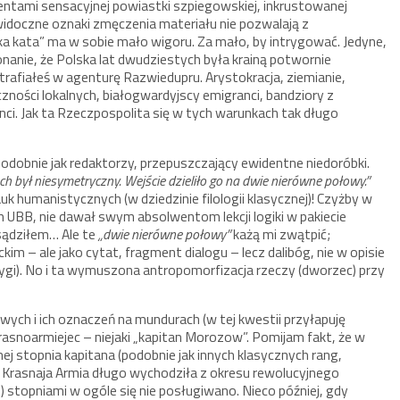
ntami sensacyjnej powiastki szpiegowskiej, inkrustowanej
idoczne oznaki zmęczenia materiału nie pozwalają z
 kata” ma w sobie mało wigoru. Za mało, by intrygować. Jedyne,
anie, że Polska lat dwudziestych była krainą potwornie
 trafiałeś w agenturę Razwiedupru. Arystokracja, ziemianie,
zności lokalnych, białogwardyjscy emigranci, bandziory z
nci. Jak ta Rzeczpospolita się w tych warunkach tak długo
…
odobnie jak redaktorzy, przepuszczający ewidentne niedoróbki.
 był niesymetryczny. Wejście dzieliło go na dwie nierówne połowy.”
k humanistycznych (w dziedzinie filologii klasycznej)! Czyżby w
UBB, nie dawał swym absolwentom lekcji logiki w pakiecie
 sądziłem… Ale te
„dwie nierówne połowy”
każą mi zwątpić;
ckim – ale jako cytat, fragment dialogu – lecz dalibóg, nie w opisie
trygi). No i ta wymuszona antropomorfizacja rzeczy (dworzec) przy
wych i ich oznaczeń na mundurach (w tej kwestii przyłapuję
krasnoarmiejec – niejaki „kapitan Morozow”. Pomijam fakt, że w
nej stopnia kapitana (podobnie jak innych klasycznych rang,
a Krasnaja Armia długo wychodziła z okresu rewolucyjnego
) stopniami w ogóle się nie posługiwano. Nieco później, gdy