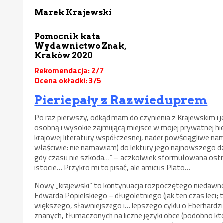
Marek Krajewski
Pomocnik kata
Wydawnictwo Znak,
Kraków 2020
Rekomendacja: 2/7
Ocena okładki: 3/5
Pieriepały z Razwieduprem
Po raz pierwszy, odkąd mam do czynienia z Krajewskim i 
osobną i wysokie zajmującą miejsce w mojej prywatnej hiera
krajowej literatury współczesnej, nader powściągliwe n
właściwie: nie namawiam) do lektury jego najnowszego dzi
gdy czasu nie szkoda…” – aczkolwiek sformułowana ostroż
istocie… Przykro mi to pisać, ale amicus Plato…
Nowy „krajewski” to kontynuacja rozpoczętego niedawno
Edwarda Popielskiego – długoletniego (jak ten czas leci; 
większego, sławniejszego i… lepszego cyklu o Eberhardzie 
znanych, tłumaczonych na liczne języki obce (podobno k