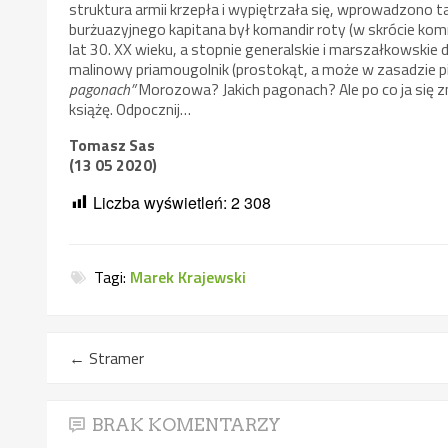
struktura armii krzepła i wypiętrzała się, wprowadzono t
burżuazyjnego kapitana był komandir roty (w skrócie kom
lat 30. XX wieku, a stopnie generalskie i marszałkowskie
malinowy priamougolnik (prostokąt, a może w zasadzie p
pagonach”
Morozowa? Jakich pagonach? Ale po co ja się 
książę. Odpocznij…
Tomasz Sas
(13 05 2020)
Liczba wyświetleń:
2 308
Tagi:
Marek Krajewski
←
Stramer
BRAK KOMENTARZY