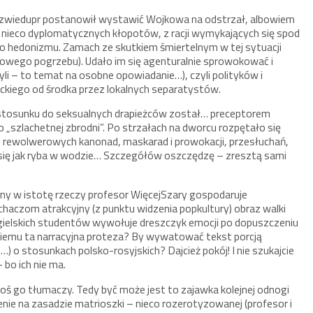
Razwiedupr postanowił wystawić Wojkowa na odstrzał, albowiem
ł nieco dyplomatycznych kłopotów, z racji wymykających się spod
o hedonizmu. Zamach ze skutkiem śmiertelnym w tej sytuacji
wego pogrzebu). Udało im się agenturalnie sprowokować i
li – to temat na osobne opowiadanie…), czyli polityków i
ckiego od środka przez lokalnych separatystów.
o stosunku do seksualnych drapieżców został… preceptorem
„szlachetnej zbrodni”. Po strzałach na dworcu rozpętało się
ń, rewolwerowych kanonad, maskarad i prowokacji, przesłuchań,
uł się jak ryba w wodzie… Szczegółów oszczędzę – zresztą sami
ny w istotę rzeczy profesor WięcejSzary gospodaruje
haczom atrakcyjny (z punktu widzenia popkultury) obraz walki
ielskich studentów wywołuje dreszczyk emocji po dopuszczeniu
skiemu ta narracyjna proteza? By wywatować tekst porcją
 o stosunkach polsko-rosyjskich? Dajcież pokój! I nie szukajcie
 bo ich nie ma.
jakoś go tłumaczy. Tedy być może jest to zajawka kolejnej odnogi
ie na zasadzie matrioszki – nieco rozerotyzowanej (profesor i