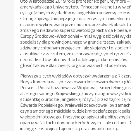
Oto w listopadzie 2019 roku profesor Roger Greymore –
amerykańskiego Uniwersytetu Princeton (klejnotu w wie
cykl gościnnych wykładów na angielskim uniwersytecie w
stronę zaprzyjaźnionej z jego macierzystym uniwerkiem u
uczuciem wykreowana przez autora, aczkolwiek absolutnie
zmarłego niedawno supersowietologa Richarda Pipesa, wybi
Europy Środkowo-Wschodniej – miał wygłosić cykl wykład
specjalisty dla prowincjonalnego w gruncie rzeczy zakła
zdziwiony chłodnym przyjęciem, ale skojarzył to z polemik
a osobliwie z zarzutem, że nie przywołał „symetrycznie
neomarksistów lub nawet ortodoksyjnych komunistów – 
głosić takowe dla dziesięciorga odważnych studentów.
Pierwszy z tych wykładów dotyczył wydarzenia z 7 czerwc
Borys Kowerda na tymczasowym kolejowym dworcu głów
Polsce – Piotra Łazariewicza Wojkowa – śmiertelnie go 
alter ego samego Krajewskiego) niczym augur wszystko
studentkę o urodzie „angielskiej róży”…) przez tajniki tej
Edwarda Popielskiego. Krajewski zdecydował, by zamach
czyn samotnego mściciela tudzież młodzieńczego idealist
wielopodmiotowego, finezyjnego spisku sił politycznych p
oparcia w faktach i dowodach źródłowych – ale co tam… G
intrygę sensacyjną, tajemniczą oraz awanturniczą.