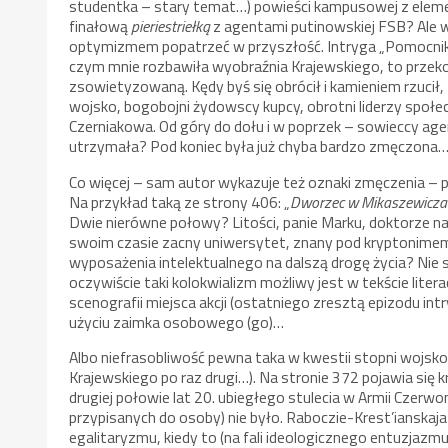
studentka – stary temat…) powieści kampusowej z eleme
finałową
pieriestriełką
z agentami putinowskiej FSB? Ale w
optymizmem popatrzeć w przyszłość. Intryga „Pomocnika
czym mnie rozbawiła wyobraźnia Krajewskiego, to przekon
zsowietyzowaną. Kędy byś się obrócił i kamieniem rzucił,
wojsko, bogobojni żydowscy kupcy, obrotni liderzy społec
Czerniakowa. Od góry do dołu i w poprzek – sowieccy age
utrzymała? Pod koniec była już chyba bardzo zmęczona
Co więcej – sam autor wykazuje też oznaki zmęczenia – p
Na przykład taką ze strony 406: „
Dworzec w Mikaszewiczach
Dwie nierówne połowy? Litości, panie Marku, doktorze nau
swoim czasie zacny uniwersytet, znany pod kryptonimem 
wyposażenia intelektualnego na dalszą drogę życia? Nie
oczywiście taki kolokwializm możliwy jest w tekście litera
scenografii miejsca akcji (ostatniego zresztą epizodu in
użyciu zaimka osobowego (go)…
Albo niefrasobliwość pewna taka w kwestii stopni wojsko
Krajewskiego po raz drugi…). Na stronie 372 pojawia się 
drugiej połowie lat 20. ubiegłego stulecia w Armii Czerwo
przypisanych do osoby) nie było. Raboczie-Krest’ianskaj
egalitaryzmu, kiedy to (na fali ideologicznego entuzjazmu