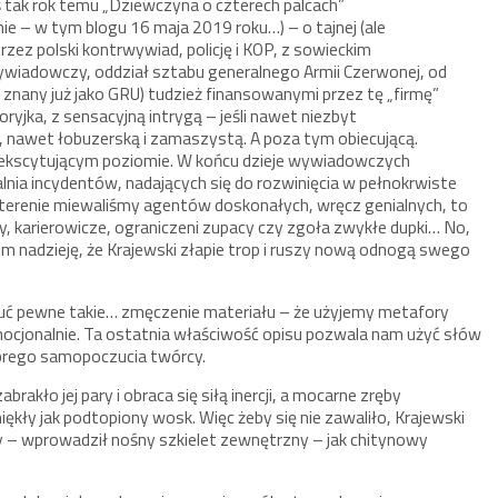
ś tak rok temu „Dziewczyna o czterech palcach”
e – w tym blogu 16 maja 2019 roku…) – o tajnej (ale
rzez polski kontrwywiad, policję i KOP, z sowieckim
wiadowczy, oddział sztabu generalnego Armii Czerwonej, od
 znany już jako GRU) tudzież finansowanymi przez tę „firmę”
ryjka, z sensacyjną intrygą – jeśli nawet niezbyt
nawet łobuzerską i zamaszystą. A poza tym obiecującą.
, ekscytującym poziomie. W końcu dzieje wywiadowczych
lnia incydentów, nadających się do rozwinięcia w pełnokrwiste
 terenie miewaliśmy agentów doskonałych, wręcz genialnych, to
y, karierowicze, ograniczeni zupacy czy zgoła zwykłe dupki… No,
m nadzieję, że Krajewski złapie trop i ruszy nową odnogą swego
wyczuć pewne takie… zmęczenie materiału – że użyjemy metafory
mocjonalnie. Ta ostatnia właściwość opisu pozwala nam użyć słów
obrego samopoczucia twórcy.
rakło jej pary i obraca się siłą inercji, a mocarne zręby
ękły jak podtopiony wosk. Więc żeby się nie zawaliło, Krajewski
 – wprowadził nośny szkielet zewnętrzny – jak chitynowy