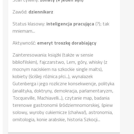
Zawód:
dziennikarz
Status klasowy:
inteligencja pracująca
(?); tak
mniemam...
Aktywność:
emeryt troszkę dorabiający
Zainteresowania: książki (także w sensie
bibliofilskim), fajczarstwo, Lem, góry, whisky (z
mocnym naciskiem na szkockie single malts),
kobiety (ściślej: różnica płci...), wynalazek
Gutenberga i jego rozliczne konsekwencje, polityka
(analityka, doktryny, demokracja, parlamentaryzm,
Tocqueville, Machiavelli...), czytanie map, badania
terenowe gastronomii śródziemnomorskiej, śpiew
solowy, wyroby cukiernicze (chałwa!), astronomia,
ornitologia, konie arabskie, historia Szkocji...