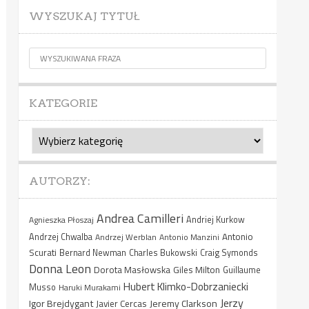
WYSZUKAJ TYTUŁ
KATEGORIE
Kategorie
AUTORZY:
Andrea Camilleri
Agnieszka Płoszaj
Andriej Kurkow
Antonio
Andrzej Chwalba
Andrzej Werblan
Antonio Manzini
Scurati
Bernard Newman
Charles Bukowski
Craig Symonds
Donna Leon
Dorota Masłowska
Giles Milton
Guillaume
Hubert Klimko-Dobrzaniecki
Musso
Haruki Murakami
Jerzy
Igor Brejdygant
Jeremy Clarkson
Javier Cercas