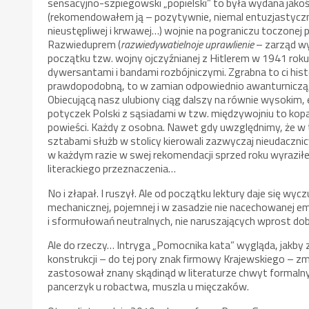
sensacyjno-szpiegowski „popielski” to była wydana jako
(rekomendowałem ją – pozytywnie, niemal entuzjastyczni
nieustępliwej i krwawej…) wojnie na pograniczu toczonej p
Razwieduprem (
razwiedywatielnoje uprawlienie
– zarząd wy
początku tzw. wojny ojczyźnianej z Hitlerem w 1941 roku
dywersantami i bandami rozbójniczymi. Zgrabna to ci histo
prawdopodobną, to w zamian odpowiednio awanturniczą, 
Obiecującą nasz ulubiony ciąg dalszy na równie wysokim
potyczek Polski z sąsiadami w tzw. międzywojniu to kopa
powieści. Każdy z osobna. Nawet gdy uwzględnimy, że w
sztabami służb w stolicy kierowali zazwyczaj nieudacznic
w każdym razie w swej rekomendacji sprzed roku wyraziłe
literackiego przeznaczenia…
No i złapał. I ruszył. Ale od początku lektury daje się 
mechanicznej, pojemnej i w zasadzie nie nacechowanej e
i sformułowań neutralnych, nie naruszających wprost d
Ale do rzeczy… Intryga „Pomocnika kata” wygląda, jakby zab
konstrukcji – do tej pory znak firmowy Krajewskiego – zmi
zastosował znany skądinąd w literaturze chwyt formalny
pancerzyk u robactwa, muszla u mięczaków.