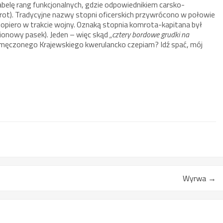
abelę rang funkcjonalnych, gdzie odpowiednikiem carsko-
rot). Tradycyjne nazwy stopni oficerskich przywrócono w połowie
 dopiero w trakcie wojny. Oznaką stopnia komrota-kapitana był
ionowy pasek). Jeden – więc skąd
„cztery bordowe grudki na
zmęczonego Krajewskiego kwerulancko czepiam? Idź spać, mój
Wyrwa
→