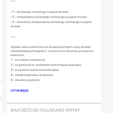
• • •
-1
– żal każdego zerżniętego na papier drzewa!
-2
– niewysłowiony żal każdego zerżniętego na papier drzewa!
-3
– nieutulony i niewysłowiony żal każdego zerżniętego na papier
drzewa!
• • •
Używam także sześciu (od zera do pięciu) kategorii oceny okładek
rekomendowanych książek:
0 – katastrofa artystyczna, poznawcza i
każda inna...
1
– kicz denny i oszukańczy!
2
– na granicy kiczu, aczkolwiek marketingowo poprawna;
3
– przyzwoita tudzież komunikatywna
4
– okładka wymowna i doskonała;
5
– wizualne arcydzieło
CZYTAJ WIĘCEJ
NAJCZĘŚCIEJ OGLĄDANE WPISY