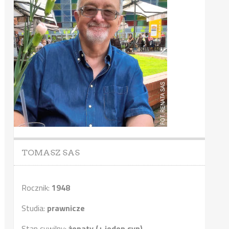
TOMASZ SAS
Rocznik:
1948
Studia:
prawnicze
Stan cywilny:
żonaty (+ jeden syn)