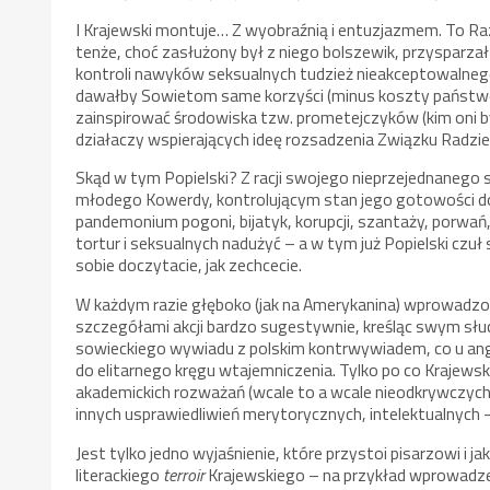
I Krajewski montuje… Z wyobraźnią i entuzjazmem. To 
tenże, choć zasłużony był z niego bolszewik, przysparza
kontroli nawyków seksualnych tudzież nieakceptowalneg
dawałby Sowietom same korzyści (minus koszty państwo
zainspirować środowiska tzw. prometejczyków (kim oni by
działaczy wspierających ideę rozsadzenia Związku Radzie
Skąd w tym Popielski? Z racji swojego nieprzejednaneg
młodego Kowerdy, kontrolującym stan jego gotowości do 
pandemonium pogoni, bijatyk, korupcji, szantaży, porwa
tortur i seksualnych nadużyć – a w tym już Popielski cz
sobie doczytacie, jak zechcecie.
W każdym razie głęboko (jak na Amerykanina) wprowadzo
szczegółami akcji bardzo sugestywnie, kreśląc swym słuc
sowieckiego wywiadu z polskim kontrwywiadem, co u ang
do elitarnego kręgu wtajemniczenia. Tylko po co Krajew
akademickich rozważań (wcale to a wcale nieodkrywczych…)
innych usprawiedliwień merytorycznych, intelektualnych –
Jest tylko jedno wyjaśnienie, które przystoi pisarzowi i 
literackiego
terroir
Krajewskiego – na przykład wprowadzen