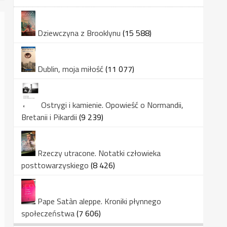
Dziewczyna z Brooklynu
(15 588)
Dublin, moja miłość
(11 077)
Ostrygi i kamienie. Opowieść o Normandii,
Bretanii i Pikardii
(9 239)
Rzeczy utracone. Notatki człowieka
posttowarzyskiego
(8 426)
Pape Satàn aleppe. Kroniki płynnego
społeczeństwa
(7 606)