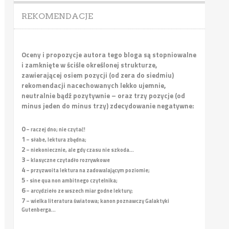
REKOMENDACJE
Oceny i propozycje autora tego bloga są stopniowalne
i zamknięte w ściśle określonej strukturze,
zawierającej osiem pozycji (od zera do siedmiu)
rekomendacji nacechowanych lekko ujemnie,
neutralnie bądź pozytywnie – oraz trzy pozycje (od
minus jeden do minus trzy) zdecydowanie negatywne:
0
– raczej dno; nie czytać!
1
– słabe, lektura zbędna;
2
– niekoniecznie, ale gdy czasu nie szkoda...
3
– klasyczne czytadło rozrywkowe
4
– przyzwoita lektura na zadowalającym poziomie;
5
- sine qua non ambitnego czytelnika;
6
– arcydzieło ze wszech miar godne lektury;
7
– wielka literatura światowa; kanon poznawczy Galaktyki
Gutenberga...