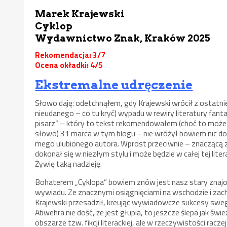
Marek Krajewski
Cyklop
Wydawnictwo Znak, Kraków 2025
Rekomendacja: 3/7
Ocena okładki: 4/5
Ekstremalne udręczenie
Słowo daję: odetchnąłem, gdy Krajewski wrócił z ostatnie
nieudanego – co tu kryć) wypadu w rewiry literatury fanta
pisarz” – który to tekst rekomendowałem (choć to moż
słowo) 31 marca w tym blogu – nie wróżył bowiem nic d
mego ulubionego autora. Wprost przeciwnie – znaczącą 
dokonał się w niezłym stylu i może będzie w całej tej lit
Żywię taką nadzieję.
Bohaterem „Cyklopa” bowiem znów jest nasz stary znajo
wywiadu. Ze znacznymi osiągnięciami na wschodzie i zach
Krajewski przesadził, kreując wywiadowcze sukcesy swego
Abwehra nie dość, że jest głupia, to jeszcze ślepa jak ś
obszarze tzw. fikcji literackiej, ale w rzeczywistości racze