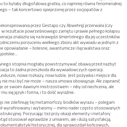
du to byłaby długofalowa gratka, co najmniej równa fenomenalnej
skiego – tak koncertowo spieprzonej przez socjopatów z
zdekonspirowania przez Gestapo czy Abwehrę) przerwała (czy
Ba, w rezultacie powrześniowego zamętu i prawie pełnego kolapsu
racja znalazła się na krawędzi śmiertelnego dla jej uczestników
odniczemu porzuceniu wielkiego zbioru akt wywiadu w jednym z
nne opowiadanie – bolesne, awanturnicze i bęcwalstwa oraz
ypolskie…
do pewnego stopnia mogłaby powstrzymywać obawa przed nazbyt
acja to żadna przeszkoda dla wywiadowczych operacji.
dusze, nowe rozkazy, nowi ludzie. Jest pożywka i miejsce dla
y nie ma i być nie może – nasza umowa obowiązuje. Ale zapewnić
 je ze swoim dawnym mistrzostwem – niby od niechcenia, ale
 mu się język i forma, i to dość wyraźnie.
ęc nie zdefiniuję tej metamorfozy środków wyrazu – polegam
rzucił wyrafinowany i wytworny – mimo nader często stosowanych
trukcyjnej. Porzucając też przy okazji elementy i metafory
dotąd stosował wprawdzie z umiarem, ale i dużą satysfakcją.
okumentalistyki historycznej, dla sprawozdań końcowych,