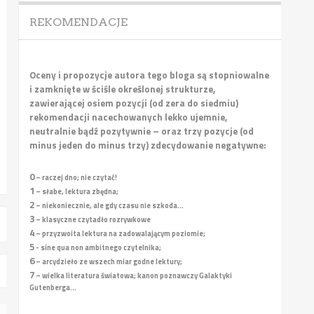
REKOMENDACJE
Oceny i propozycje autora tego bloga są stopniowalne
i zamknięte w ściśle określonej strukturze,
zawierającej osiem pozycji (od zera do siedmiu)
rekomendacji nacechowanych lekko ujemnie,
neutralnie bądź pozytywnie – oraz trzy pozycje (od
minus jeden do minus trzy) zdecydowanie negatywne:
0
– raczej dno; nie czytać!
1
– słabe, lektura zbędna;
2
– niekoniecznie, ale gdy czasu nie szkoda...
3
– klasyczne czytadło rozrywkowe
4
– przyzwoita lektura na zadowalającym poziomie;
5
- sine qua non ambitnego czytelnika;
6
– arcydzieło ze wszech miar godne lektury;
7
– wielka literatura światowa; kanon poznawczy Galaktyki
Gutenberga...