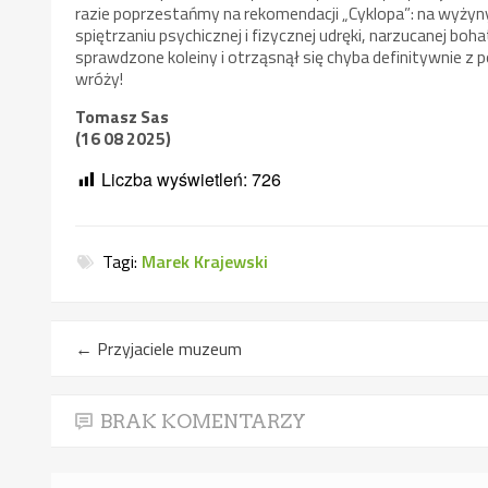
razie poprzestańmy na rekomendacji „Cyklopa”: na wyży
spiętrzaniu psychicznej i fizycznej udręki, narzucanej boh
sprawdzone koleiny i otrząsnął się chyba definitywnie z 
wróży!
Tomasz Sas
(16 08 2025)
Liczba wyświetleń:
726
Tagi:
Marek Krajewski
←
Przyjaciele muzeum
BRAK KOMENTARZY