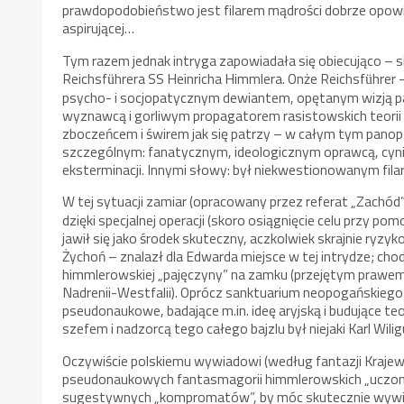
prawdopodobieństwo jest filarem mądrości dobrze opowied
aspirującej…
Tym razem jednak intryga zapowiadała się obiecująco – s
Reichsf
hrera SS Heinricha Himmlera. Onże Reichsf
hrer 
ü
ü
psycho- i socjopatycznym dewiantem, opętanym wizją pa
wyznawcą i gorliwym propagatorem rasistowskich teorii
zboczeńcem i świrem jak się patrzy – w całym tym panop
szczególnym: fanatycznym, ideologicznym oprawcą, cyn
eksterminacji. Innymi słowy: był niekwestionowanym filar
W tej sytuacji zamiar (opracowany przez referat „Zachó
dzięki specjalnej operacji (skoro osiągnięcie celu przy 
jawił się jako środek skuteczny, aczkolwiek skrajnie ryzy
Żychoń – znalazł dla Edwarda miejsce w tej intrydze; cho
himmlerowskiej „pajęczyny” na zamku (przejętym prawem
Nadrenii-Westfalii). Oprócz sanktuarium neopogańskiego 
pseudonaukowe, badające m.in. ideę aryjską i budujące t
szefem i nadzorcą tego całego bajzlu był niejaki Karl Wil
Oczywiście polskiemu wywiadowi (według fantazji Krajew
pseudonaukowych fantasmagorii himmlerowskich „uczonyc
sugestywnych „kompromatów”, by móc skutecznie wywier