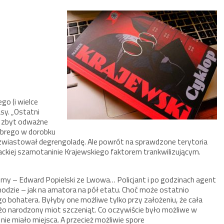
go (i wielce
sy. „Ostatni
e zbyt odważne
obrego w dorobku
zwiastował degrengoladę. Ale powrót na sprawdzone terytoria
erackiej szamotaninie Krajewskiego faktorem trankwilizującym.
my – Edward Popielski ze Lwowa… Policjant i po godzinach agent
odzie – jak na amatora na pół etatu. Choć może ostatnio
 bohatera. Byłyby one możliwe tylko przy założeniu, że cała
wieżo narodzony miot szczeniąt. Co oczywiście było możliwe w
j nie miało miejsca. A przecież możliwie spore