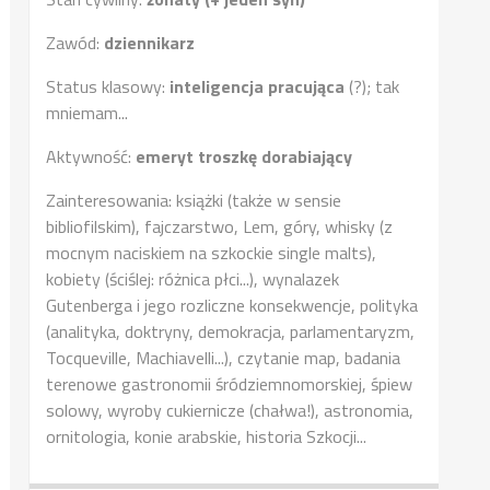
Zawód:
dziennikarz
Status klasowy:
inteligencja pracująca
(?); tak
mniemam...
Aktywność:
emeryt troszkę dorabiający
Zainteresowania: książki (także w sensie
bibliofilskim), fajczarstwo, Lem, góry, whisky (z
mocnym naciskiem na szkockie single malts),
kobiety (ściślej: różnica płci...), wynalazek
Gutenberga i jego rozliczne konsekwencje, polityka
(analityka, doktryny, demokracja, parlamentaryzm,
Tocqueville, Machiavelli...), czytanie map, badania
terenowe gastronomii śródziemnomorskiej, śpiew
solowy, wyroby cukiernicze (chałwa!), astronomia,
ornitologia, konie arabskie, historia Szkocji...