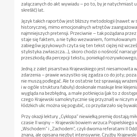
załączanych do akt wywiadu – po to, by je natychmiast ut
skreślić) lat.
Język takich raportów jest bliższy metodologii (nawet w
historycznej, mimo emocjonalnych wtrętów zaangażowane
najmniejszych pretensji. Przeciwnie – tak pożądana przez
staje się faktem, a nie tylko wezwaniem, formułowanym p
zabiegów językowych czyta się ten tekst ciężej niż wcześ
stylistyka zwłaszcza…), skoro chodzi o nośność narracyjną
przeszkodą dla percepcji tekstu, poniekąd rozrywkowego
Jedną z zalet pisarstwa Krajewskiego jest niesamowita w
zdarzenia – prawie wszystko się zgadza co do joty; poza 
nie muszą podlegać. Ale te ostatnie też sprawiają wraże
i w ogóle struktura fabuły) doskonale maskuje linie kleje
wygląda na bezbłędną, a małe potknięcia (jak to z dostę
czego Krajewski samokrytycznie się przyznał) w niczym w
łódzkich ulic można się pogubić, co przydarzało się byw
Przy okazji lektury „Cyklopa” niewielką premię dostają m
czasie II wojny – Krajewski bowiem wrzuca Popielskiego 
„Wschodem” i „Zachodem”, czyli dwoma referatami II Oddz
znana, ale opisana niezbyt intensywnie. Czyżby Krajewsk