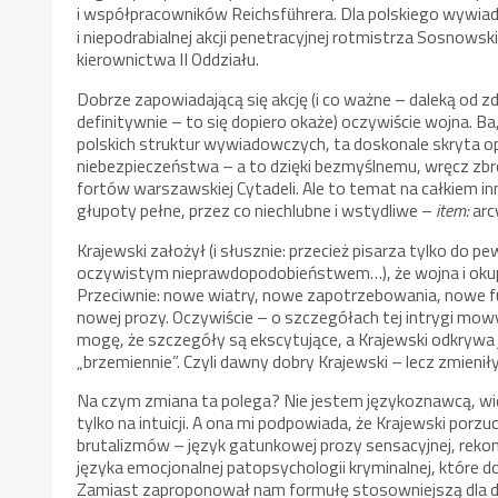
i współpracowników Reichsf
hrera. Dla polskiego wywia
ü
i niepodrabialnej akcji penetracyjnej rotmistrza Sosnow
kierownictwa II Oddziału.
Dobrze zapowiadającą się akcję (i co ważne – daleką od 
definitywnie – to się dopiero okaże) oczywiście wojna. 
polskich struktur wywiadowczych, ta doskonale skryta ope
niebezpieczeństwa – a to dzięki bezmyślnemu, wręcz zbr
fortów warszawskiej Cytadeli. Ale to temat na całkiem i
głupoty pełne, przez co niechlubne i wstydliwe –
item:
arc
Krajewski założył (i słusznie: przecież pisarza tylko 
oczywistym nieprawdopodobieństwem…), że wojna i okup
Przeciwnie: nowe wiatry, nowe zapotrzebowania, nowe fun
nowej prozy. Oczywiście – o szczegółach tej intrygi mow
mogę, że szczegóły są ekscytujące, a Krajewski odkrywa
„brzemiennie”. Czyli dawny dobry Krajewski – lecz zmieniły
Na czym zmiana ta polega? Nie jestem językoznawcą, wi
tylko na intuicji. A ona mi podpowiada, że Krajewski po
brutalizmów – język gatunkowej prozy sensacyjnej, rekons
języka emocjonalnej patopsychologii kryminalnej, które 
Zamiast zaproponował nam formułę stosowniejszą dla d