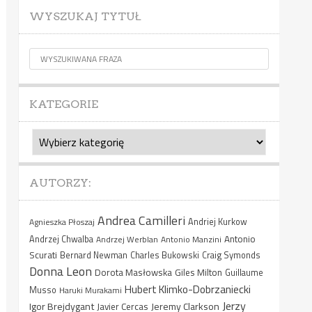
WYSZUKAJ TYTUŁ
KATEGORIE
Kategorie
AUTORZY:
Andrea Camilleri
Agnieszka Płoszaj
Andriej Kurkow
Antonio
Andrzej Chwalba
Andrzej Werblan
Antonio Manzini
Scurati
Bernard Newman
Charles Bukowski
Craig Symonds
Donna Leon
Dorota Masłowska
Giles Milton
Guillaume
Hubert Klimko-Dobrzaniecki
Musso
Haruki Murakami
Jerzy
Igor Brejdygant
Jeremy Clarkson
Javier Cercas