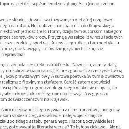
ajnić na pięćdziesiąt/siedemdziesiąt pięć/sto (niepotrzebne
 sensie składni, słownictwa i używanych metafor) urzędowo-
go narratora. No i dobrze – nie mam o to do Krajewskiego
 niektórych jedność treści i formy dzięki tym autorskim zabiegom
rzez teoretyków prozy. Przyznaję wszakże, iż w rezultacie tych
niejsze produkty spod ręki Krajewskiego. Ale co tam poetyka (a
 prozy; koślawiejący tu i ówdzie język niech nie będzie
, nieprawdaż?
ręcz skrupulatność rekonstruktorska. Nazwiska, adresy, daty,
tymi okolicznościami narracji, które zgodności z rzeczywistością
nie, jakby prawdziwymi były. A surowa poetyka (w tym słownictwo
nia realizmu z fikcyjnym sztafażem. Całość zatem opowieści
pnością łódzkiego ogrodu zoologicznego w okresie okupacji, do
ysiłku rekonstruktorskiego nie umniejszają. A w gąszczu
alcom doświadczeńszym niż Krajewski.
iłośnicy dziejów polskiego wywiadu z okresu przedwojennego i w
w sam środek intryg, a właściwie małej wojenki między
iału polskiego sztabu generalnego. Historia oczywiście jest
i przygotowywał jej literacką wersję? To byłoby ciekawe… Ale na