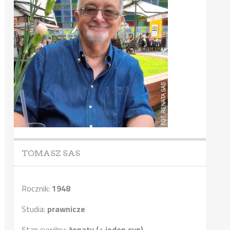
TOMASZ SAS
Rocznik:
1948
Studia:
prawnicze
Stan cywilny:
żonaty (+ jeden syn)