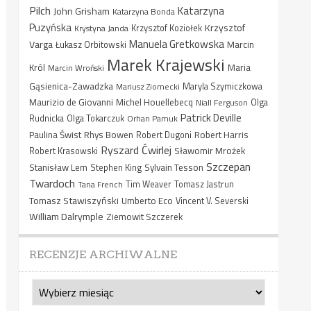
Pilch
Katarzyna
John Grisham
Katarzyna Bonda
Puzyńska
Krzysztof
Krystyna Janda
Krzysztof Koziołek
Manuela Gretkowska
Varga
Marcin
Łukasz Orbitowski
Marek Krajewski
Król
Maria
Marcin Wroński
Gąsienica-Zawadzka
Mariusz Ziomecki
Maryla Szymiczkowa
Maurizio de Giovanni
Michel Houellebecq
Niall Ferguson
Olga
Patrick Deville
Rudnicka
Olga Tokarczuk
Orhan Pamuk
Paulina Świst
Rhys Bowen
Robert Harris
Robert Dugoni
Ryszard Ćwirlej
Sławomir Mrożek
Robert Krasowski
Szczepan
Stanisław Lem
Sylvain Tesson
Stephen King
Twardoch
Tana French
Tim Weaver
Tomasz Jastrun
Tomasz Stawiszyński
Umberto Eco
Vincent V. Severski
William Dalrymple
Ziemowit Szczerek
RECENZJE ARCHIWALNE
Recenzje
archiwalne