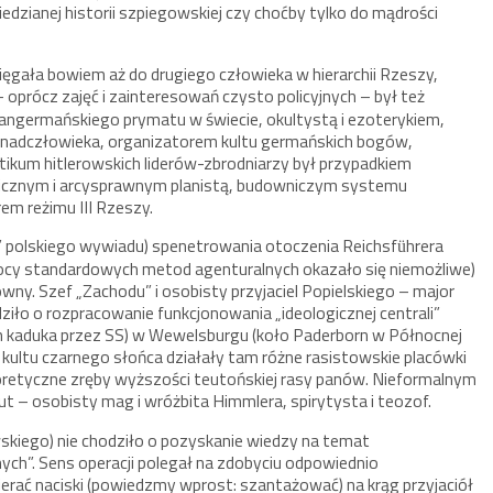
zianej historii szpiegowskiej czy choćby tylko do mądrości
ięgała bowiem aż do drugiego człowieka w hierarchii Rzeszy,
– oprócz zajęć i zainteresowań czysto policyjnych – był też
ngermańskiego prymatu w świecie, okultystą i ezoterykiem,
 nadczłowieka, organizatorem kultu germańskich bogów,
tikum hitlerowskich liderów-zbrodniarzy był przypadkiem
icznym i arcysprawnym planistą, budowniczym systemu
em reżimu III Rzeszy.
d” polskiego wywiadu) spenetrowania otoczenia Reichsf
hrera
ü
pomocy standardowych metod agenturalnych okazało się niemożliwe)
kowny. Szef „Zachodu” i osobisty przyjaciel Popielskiego – major
dziło o rozpracowanie funkcjonowania „ideologicznej centrali”
 kaduka przez SS) w Wewelsburgu (koło Paderborn w Północnej
kultu czarnego słońca działały tam różne rasistowskie placówki
eoretyczne zręby wyższości teutońskiej rasy panów. Nieformalnym
igut – osobisty mag i wróżbita Himmlera, spirytysta i teozof.
skiego) nie chodziło o pozyskanie wiedzy na temat
h”. Sens operacji polegał na zdobyciu odpowiednio
ać naciski (powiedzmy wprost: szantażować) na krąg przyjaciół