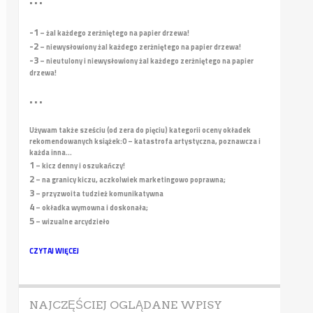
• • •
-1
– żal każdego zerżniętego na papier drzewa!
-2
– niewysłowiony żal każdego zerżniętego na papier drzewa!
-3
– nieutulony i niewysłowiony żal każdego zerżniętego na papier
drzewa!
• • •
Używam także sześciu (od zera do pięciu) kategorii oceny okładek
rekomendowanych książek:
0 – katastrofa artystyczna, poznawcza i
każda inna...
1
– kicz denny i oszukańczy!
2
– na granicy kiczu, aczkolwiek marketingowo poprawna;
3
– przyzwoita tudzież komunikatywna
4
– okładka wymowna i doskonała;
5
– wizualne arcydzieło
CZYTAJ WIĘCEJ
NAJCZĘŚCIEJ OGLĄDANE WPISY