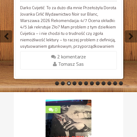
Darko Cvijetić To za dużo dla mnie Przełożyła Dorota
Jovanka Cirlić Wydawnictwo Noir sur Blanc,
Warszawa 2026 Rekomendacja: 4/7 Ocena okładki:
4/5 Jak rekrutuje Zło? Mam problem z tym dziełkiem
Cvijetica – i nie chodzi tu o trudność czy zgoła
niemożliwość lektury – to raczej problem z definicją,
usytuowaniem gatunkowym, przyporządkowaniem
do zbioru tekstów o podobnej proweniencji czy
2 komentarze
wyczuwalnych zmysłowo tudzież rozumow...
Tomasz Sas
0