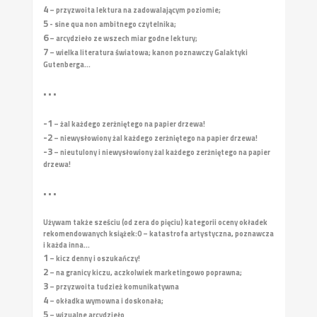
4
– przyzwoita lektura na zadowalającym poziomie;
5
- sine qua non ambitnego czytelnika;
6
– arcydzieło ze wszech miar godne lektury;
7
– wielka literatura światowa; kanon poznawczy Galaktyki
Gutenberga...
• • •
-1
– żal każdego zerżniętego na papier drzewa!
-2
– niewysłowiony żal każdego zerżniętego na papier drzewa!
-3
– nieutulony i niewysłowiony żal każdego zerżniętego na papier
drzewa!
• • •
Używam także sześciu (od zera do pięciu) kategorii oceny okładek
rekomendowanych książek:
0 – katastrofa artystyczna, poznawcza
i każda inna...
1
– kicz denny i oszukańczy!
2
– na granicy kiczu, aczkolwiek marketingowo poprawna;
3
– przyzwoita tudzież komunikatywna
4
– okładka wymowna i doskonała;
5
– wizualne arcydzieło