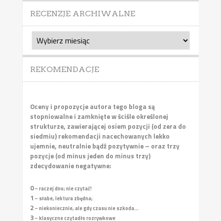
RECENZJE ARCHIWALNE
Recenzje
archiwalne
REKOMENDACJE
Oceny i propozycje autora tego bloga są
stopniowalne i zamknięte w ściśle określonej
strukturze, zawierającej osiem pozycji (od zera do
siedmiu) rekomendacji nacechowanych lekko
ujemnie, neutralnie bądź pozytywnie – oraz trzy
pozycje (od minus jeden do minus trzy)
zdecydowanie negatywne:
0
– raczej dno; nie czytać!
1
– słabe, lektura zbędna;
2
– niekoniecznie, ale gdy czasu nie szkoda...
3
– klasyczne czytadło rozrywkowe