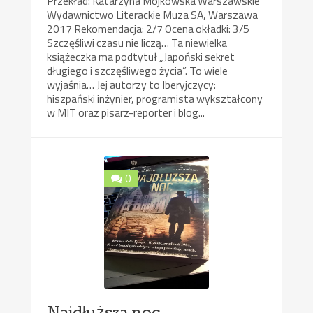
Przekład: Katarzyna Mojkowska Warszawskie
Wydawnictwo Literackie Muza SA, Warszawa
2017 Rekomendacja: 2/7 Ocena okładki: 3/5
Szczęśliwi czasu nie liczą… Ta niewielka
książeczka ma podtytuł „Japoński sekret
długiego i szczęśliwego życia”. To wiele
wyjaśnia… Jej autorzy to Iberyjczycy:
hiszpański inżynier, programista wykształcony
w MIT oraz pisarz-reporter i blog...
0
Najdłuższa noc