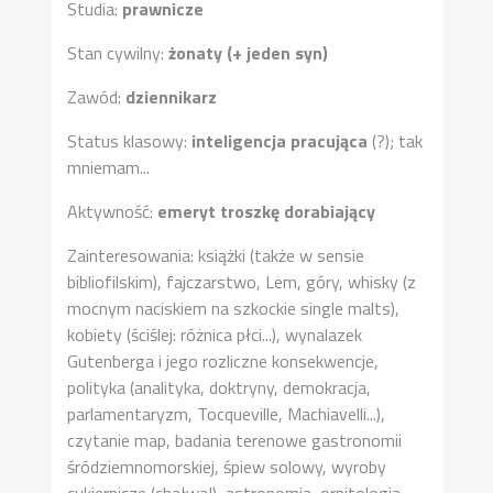
Studia:
prawnicze
Stan cywilny:
żonaty (+ jeden syn)
Zawód:
dziennikarz
Status klasowy:
inteligencja pracująca
(?); tak
mniemam...
Aktywność:
emeryt troszkę dorabiający
Zainteresowania: książki (także w sensie
bibliofilskim), fajczarstwo, Lem, góry, whisky (z
mocnym naciskiem na szkockie single malts),
kobiety (ściślej: różnica płci...), wynalazek
Gutenberga i jego rozliczne konsekwencje,
polityka (analityka, doktryny, demokracja,
parlamentaryzm, Tocqueville, Machiavelli...),
czytanie map, badania terenowe gastronomii
śródziemnomorskiej, śpiew solowy, wyroby
cukiernicze (chałwa!), astronomia, ornitologia,