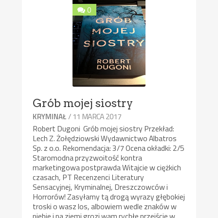
0
Grób mojej siostry
/ 11 MARCA 2017
KRYMINAŁ
Robert Dugoni Grób mojej siostry Przekład:
Lech Z. Żołędziowski Wydawnictwo Albatros
Sp. z o.o. Rekomendacja: 3/7 Ocena okładki: 2/5
Staromodna przyzwoitość kontra
marketingowa postprawda Witajcie w ciężkich
czasach, PT Recenzenci Literatury
Sensacyjnej, Kryminalnej, Dreszczowców i
Horrorów! Zasyłamy tą drogą wyrazy głębokiej
troski o wasz los, albowiem wedle znaków w
niebie i na ziemi grozi wam rychłe przejście w ...