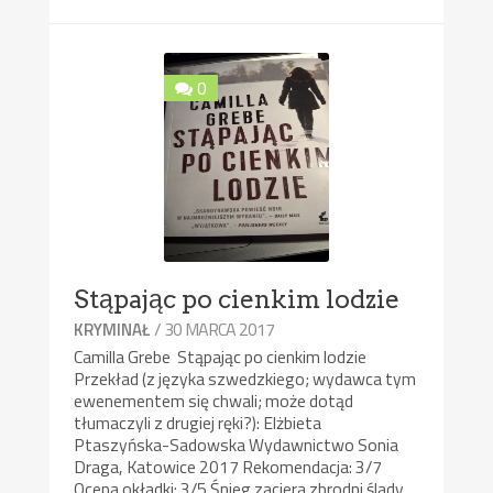
0
Stąpając po cienkim lodzie
/ 30 MARCA 2017
KRYMINAŁ
Camilla Grebe Stąpając po cienkim lodzie
Przekład (z języka szwedzkiego; wydawca tym
ewenementem się chwali; może dotąd
tłumaczyli z drugiej ręki?): Elżbieta
Ptaszyńska-Sadowska Wydawnictwo Sonia
Draga, Katowice 2017 Rekomendacja: 3/7
Ocena okładki: 3/5 Śnieg zaciera zbrodni ślady,