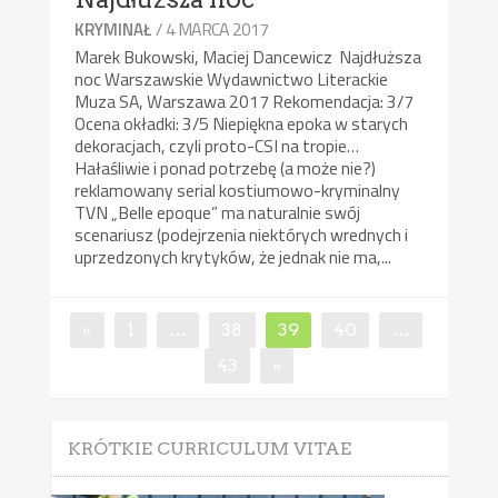
/ 4 MARCA 2017
KRYMINAŁ
Marek Bukowski, Maciej Dancewicz Najdłuższa
noc Warszawskie Wydawnictwo Literackie
Muza SA, Warszawa 2017 Rekomendacja: 3/7
Ocena okładki: 3/5 Niepiękna epoka w starych
dekoracjach, czyli proto-CSI na tropie…
Hałaśliwie i ponad potrzebę (a może nie?)
reklamowany serial kostiumowo-kryminalny
TVN „Belle epoque” ma naturalnie swój
scenariusz (podejrzenia niektórych wrednych i
uprzedzonych krytyków, że jednak nie ma,...
Nawigacja
Page
Page
Page
Page
«
1
…
38
39
40
…
po
Page
43
»
wpisach
KRÓTKIE CURRICULUM VITAE