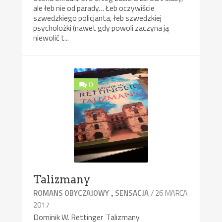
ale łeb nie od parady… Łeb oczywiście
szwedzkiego policjanta, łeb szwedzkiej
psycholożki (nawet gdy powoli zaczyna ją
niewolić t...
0
Talizmany
,
/ 26 MARCA
ROMANS OBYCZAJOWY
SENSACJA
2017
Dominik W. Rettinger Talizmany