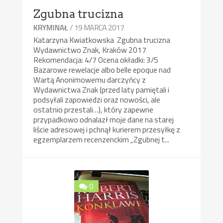
Zgubna trucizna
/ 19 MARCA 2017
KRYMINAŁ
Katarzyna Kwiatkowska Zgubna trucizna
Wydawnictwo Znak, Kraków 2017
Rekomendacja: 4/7 Ocena okładki: 3/5
Bazarowe rewelacje albo belle epoque nad
Wartą Anonimowemu darczyńcy z
Wydawnictwa Znak (przed laty pamiętali i
podsyłali zapowiedzi oraz nowości, ale
ostatnio przestali…), który zapewne
przypadkowo odnalazł moje dane na starej
liście adresowej i pchnął kurierem przesyłkę z
egzemplarzem recenzenckim „Zgubnej t...
0