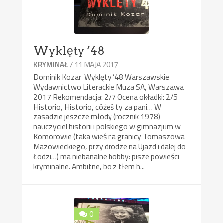
Wyklęty ’48
/ 11 MAJA 2017
KRYMINAŁ
Dominik Kozar Wyklęty ’48 Warszawskie
Wydawnictwo Literackie Muza SA, Warszawa
2017 Rekomendacja: 2/7 Ocena okładki: 2/5
Historio, Historio, cóżeś ty za pani… W
zasadzie jeszcze młody (rocznik 1978)
nauczyciel historii i polskiego w gimnazjum w
Komorowie (taka wieś na granicy Tomaszowa
Mazowieckiego, przy drodze na Ujazd i dalej do
Łodzi…) ma niebanalne hobby: pisze powieści
kryminalne. Ambitne, bo z tłem h...
0