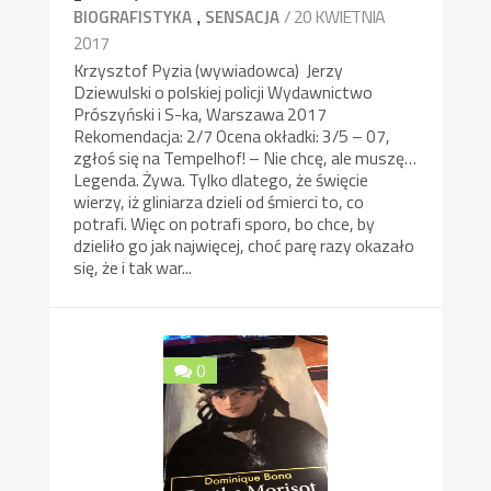
,
/ 20 KWIETNIA
BIOGRAFISTYKA
SENSACJA
2017
Krzysztof Pyzia (wywiadowca) Jerzy
Dziewulski o polskiej policji Wydawnictwo
Prószyński i S-ka, Warszawa 2017
Rekomendacja: 2/7 Ocena okładki: 3/5 – 07,
zgłoś się na Tempelhof! – Nie chcę, ale muszę…
Legenda. Żywa. Tylko dlatego, że święcie
wierzy, iż gliniarza dzieli od śmierci to, co
potrafi. Więc on potrafi sporo, bo chce, by
dzieliło go jak najwięcej, choć parę razy okazało
się, że i tak war...
0