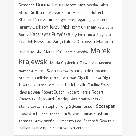
Donna Leon
Dorota Masłowska
Giles
Symonds
Hubert
Milton
Guillaume Musso
Haruki Murakami
Klimko-Dobrzaniecki
Igor Brejdygant
Javier Cercas
Jerzy Pilch
Jeremy Clarkson
John Grisham
Katarzyna
Katarzyna Puzyńska
Bonda
Krystyna Janda
Krzysztof
Manuela
Krzysztof Varga
Koziołek
Łukasz Orbitowski
Marek
Gretkowska
Marcin Król
Marcin Wroński
Krajewski
Maria Gąsienica-Zawadzka
Mariusz
Maurizio de Giovanni
Ziomecki
Maryla Szymiczkowa
Michel Houellebecq
Niall Ferguson
Olga Rudnicka
Olga
Patrick Deville
Paulina Świst
Tokarczuk
Orhan Pamuk
Rhys Bowen
Robert Harris
Robert Dugoni
Robert
Ryszard Ćwirlej
Sławomir Mrożek
Krasowski
Szczepan
Stanisław Lem
Sylvain Tesson
Stephen King
Twardoch
Tana French
Tim Weaver
Tomasz Jastrun
Tomasz Stawiszyński
Umberto Eco
Vincent V. Severski
William Dalrymple
Ziemowit Szczerek