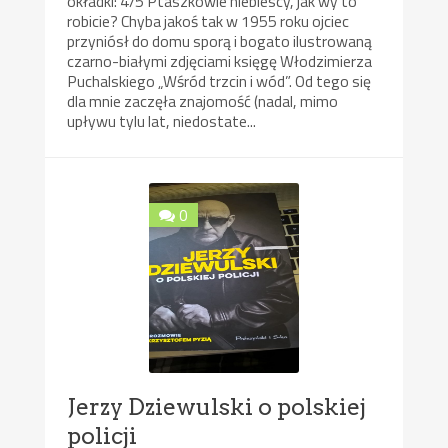
okładki: 4/5 Ptaszkowie niebiescy, jak wy to
robicie? Chyba jakoś tak w 1955 roku ojciec
przyniósł do domu sporą i bogato ilustrowaną
czarno-białymi zdjęciami księgę Włodzimierza
Puchalskiego „Wśród trzcin i wód”. Od tego się
dla mnie zaczęła znajomość (nadal, mimo
upływu tylu lat, niedostate...
0
Jerzy Dziewulski o polskiej
policji