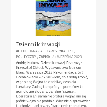
Dziennik inwazji
,
,
AUTOBIOGRAFIA
DIARYSTYKA
ESEJ
,
/ 1 WRZEŚNIA 2023
POLITYCZNY
ZAPISKI
Andriej Kurkow Dziennik inwazji Przełożył
Krzysztof Obłucki Wydawnictwo Noir sur
Blanc, Warszawa 2023 Rekomendacja: 5/7
Ocena okładki: 4/5 Nie wiem, co z sobą zrobić,
więc piszę Wojna to osobliwy czas dla
literatury. Żadnej tam próby – porzućmy te
górnolotne slogany, banalne frazesy…
Literatura ani sama nie próbuje wojny, ani się
próbie wojny nie poddaje. Więc nie o sprawdzian
tu chodzi – ani o weryfikację cech charakteru,