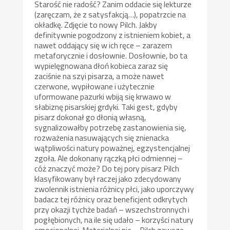
Starość nie radość? Zanim oddacie się lekturze
(zaręczam, że z satysfakcją…), popatrzcie na
okładkę. Zdjęcie to nowy Pilch. Jakby
definitywnie pogodzony z istnieniem kobiet, a
nawet oddający się w ich ręce – zarazem
metaforycznie i dosłownie. Dosłownie, bo ta
wypielęgnowana dłoń kobieca zaraz się
zaciśnie na szyi pisarza, a może nawet
czerwone, wypiłowane i użytecznie
uformowane pazurki wbiją się krwawo w
słabiznę pisarskiej grdyki. Taki gest, gdyby
pisarz dokonał go dłonią własną,
sygnalizowałby potrzebę zastanowienia się,
rozważenia nasuwających się znienacka
wątpliwości natury poważnej, egzystencjalnej
zgoła. Ale dokonany rączką płci odmiennej –
cóż znaczyć może? Do tej pory pisarz Pilch
klasyfikowany był raczej jako zdecydowany
zwolennik istnienia różnicy płci, jako uporczywy
badacz tej różnicy oraz beneficjent odkrytych
przy okazji tychże badań – wszechstronnych i
pogłębionych, na ile się udało – korzyści natury