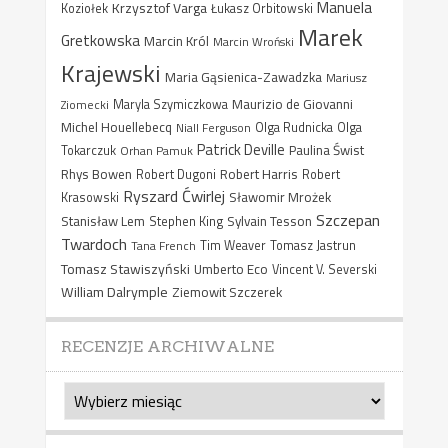
Manuela
Krzysztof Varga
Koziołek
Łukasz Orbitowski
Marek
Gretkowska
Marcin Król
Marcin Wroński
Krajewski
Maria Gąsienica-Zawadzka
Mariusz
Maurizio de Giovanni
Ziomecki
Maryla Szymiczkowa
Michel Houellebecq
Niall Ferguson
Olga Rudnicka
Olga
Patrick Deville
Paulina Świst
Tokarczuk
Orhan Pamuk
Rhys Bowen
Robert Harris
Robert Dugoni
Robert
Ryszard Ćwirlej
Sławomir Mrożek
Krasowski
Szczepan
Stanisław Lem
Sylvain Tesson
Stephen King
Twardoch
Tana French
Tim Weaver
Tomasz Jastrun
Tomasz Stawiszyński
Umberto Eco
Vincent V. Severski
William Dalrymple
Ziemowit Szczerek
RECENZJE ARCHIWALNE
Recenzje
archiwalne