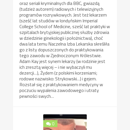
oraz seriali kryminalnych dla BBC, gwiazdą
(tudzież autorem) radiowych i telewizyjnych
programów rozrywkowych. Jest też lekarzem
(sześć lat studiów w londyńskim Imperial
College School of Medicine, sześć lat praktyki w
szpitalach brytyjskiej publicznej służby zdrowia
w dziedzinie ginekologii i położnictwa), choć
dwa lata temu Naczelna Izba Lekarska skreśliła
go z listy dopuszczonych do praktykowania
tego zawodu w Zjednoczonym Królestwie.
Adam Kay jest synem lekarzy (w rodzinie jest
ich zresztą więcej – i nie wybaczyli mu
dezercji…), Żydem (z polskimi korzeniami;
rodowe nazwisko: Strykowski…) i gejem.
Rozstał się z praktykowaniem medycyny w
poczuciu wypalenia zawodowego i utraty
pewności swych…
0