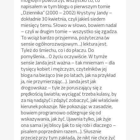
napisałem w tym blogu o pierwszym tomie
„Dziennika” (2000 – 2002) Krystyny Jandy –
dokładnie 30 kwietnia, czyli jakieś siedem
miesięcy temu. Słowo w słowo, bowiem nadal
– czyli w drugim tomie – wszystko się zgadza.
To wciąż bardzo przyjemna, pożyteczna (w
sensie ogólnorozwojowym…) lektura jest.
Tyleż do śmiechu, co i do płaczu. Do
pomyślenia… O życiu oczywiście. W tymże
sensie Janda jest ważna – tak mniemam – dla
tysięcy kobiet i mężczyzn, czytelników jej
bloga na bieżąco (nie po latach, jak na przykład
ja, nie przymierzając…). Janda jest jak
drogowskaz – tyle że poruszający się z
prędkością światła; wyciągać trzeba kulasy, by
za nią nadążyć i zdążyć zobaczyć, jaki właściwie
kierunek pokazuje. Nie pokazując w zasadzie,
bowiem programowo odżegnuje się od
wskazywania, jak żyć. Ujawnia tylko, jak żyje
ona sama i jej bliscy (jak to się robi i dlaczego –
pisałem poprzednim razem…). Słusznie
przecież przy tym zakłada, że nikt nie chce żyć