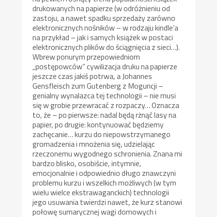
drukowanych na papierze (w odróżnieniu od
zastoju, a nawet spadku sprzedaży zarówno
elektronicznych nośników – w rodzaju kindle’a
na przykład – jak i samych książek w postaci
elektronicznych plików do ściągnięcia z sieci…).
Wbrew ponurym przepowiedniom
„postępowców” cywilizacja druku na papierze
jeszcze czas jakiś potrwa, a Johannes
Gensfleisch zum Gutenberg z Moguncji –
genialny wynalazca tej technologii – nie musi
się w grobie przewracać z rozpaczy… Oznacza
to, że – po pierwsze: nadal będą rżnąć lasy na
papier, po drugie: kontynuować będziemy
zachęcanie… kurzu do niepowstrzymanego
gromadzenia i mnożenia się, udzielając
rzeczonemu wygodnego schronienia. Znana mi
bardzo blisko, osobiście, intymnie,
emocjonalnie i odpowiednio długo znawczyni
problemu kurzu i wszelkich możliwych (w tym
wielu wielce ekstrawaganckich) technologii
jego usuwania twierdzi nawet, że kurz stanowi
połowę sumarycznej wagi domowych i