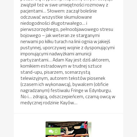
zwątpił też w swe umiejętności rozmowy z
pacjentami… Słowem: zaczął boleśnie
odczuwać wszystkie skumulowane
niedogodności długotrwałego… i
pierwszorzędnego, pełnoobjawowego stresu
bojowego – jak weteran ze starganymi
nerwami po kilku turach na linii ognia w jakiejś
pustynnej, uporczywej wojnie z dysponującymi
imponującymi nadwyżkami amunicji
partyzantami… Adam Kay jest dziś aktorem,
komikiem estradowym w trudnej sztuce
stand-upu, pisarzem, scenarzystą
telewizyjnym, autorem tekstów piosenek
(czasem ich wykonawcą), bywalcem (obficie
nagradzanym) festiwalu Fringe w Edynburgu.
No i… zdrajcą, odszczepieńcem, czarną owcą w
medycznej rodzinie Kayów…
0