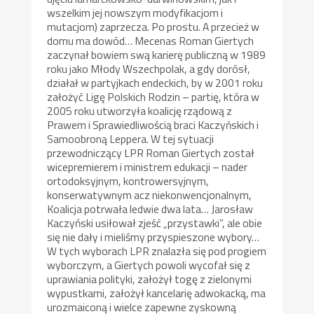
wszelkim jej nowszym modyfikacjom i
mutacjom) zaprzecza. Po prostu. A przecież w
domu ma dowód… Mecenas Roman Giertych
zaczynał bowiem swą karierę publiczną w 1989
roku jako Młody Wszechpolak, a gdy dorósł,
działał w partyjkach endeckich, by w 2001 roku
założyć Ligę Polskich Rodzin – partię, która w
2005 roku utworzyła koalicję rządową z
Prawem i Sprawiedliwością braci Kaczyńskich i
Samoobroną Leppera. W tej sytuacji
przewodniczący LPR Roman Giertych został
wicepremierem i ministrem edukacji – nader
ortodoksyjnym, kontrowersyjnym,
konserwatywnym acz niekonwencjonalnym,
Koalicja potrwała ledwie dwa lata… Jarosław
Kaczyński usiłował zjeść „przystawki”, ale obie
się nie dały i mieliśmy przyspieszone wybory…
W tych wyborach LPR znalazła się pod progiem
wyborczym, a Giertych powoli wycofał się z
uprawiania polityki, założył togę z zielonymi
wypustkami, założył kancelarię adwokacką, ma
urozmaiconą i wielce zapewne zyskowną