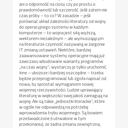
ani o odporność na ciosy czy po prostu o
prawdomówność lub szczerość. Jeśli zatem nie
czas próby – to co? W zasadzie – jeśli
porównać układ zależności literatury od wojny
do operacyjnego systemu w każdym
komputerze – to wojna jest siłą wyższą,
wektorem niezależnym – ale wymuszającym
na literaturze czynność nazywaną w żargonie
IT zmianą ustawień. Niektóre, bardziej
zaawansowane systemy operacyjne mają już
zawczasu wbudowane warianty programów
„na czas wojny”; wystarczy je tylko uruchomić.
Inne – uboższe i bardziej oszczędne – trzeba
będzie przeprogramować lub zgoła napisać od
nowa, by sprostać wymaganiom nowej
wojennej rzeczywistości. Ludzie uprawiający
literaturę w większości swej jakoś zareagują na
wojnę. Ale są takie „jednostki literackie”, które
w ogóle nie odpowiedzą na potrzebę
wprowadzenia trybu wojennego. Są bowiem
przeświadczone (i utrwalone w tym
przekonaniu), że żadna zmiana zewnętrzna,