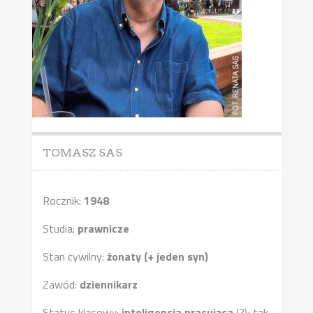
TOMASZ SAS
Rocznik:
1948
Studia:
prawnicze
Stan cywilny:
żonaty (+ jeden syn)
Zawód:
dziennikarz
Status klasowy:
inteligencja pracująca
(?); tak