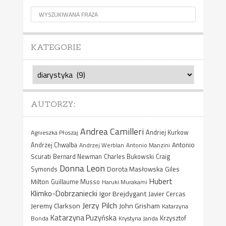
KATEGORIE
Kategorie
AUTORZY:
Andrea Camilleri
Agnieszka Płoszaj
Andriej Kurkow
Antonio
Andrzej Chwalba
Andrzej Werblan
Antonio Manzini
Scurati
Bernard Newman
Charles Bukowski
Craig
Donna Leon
Dorota Masłowska
Giles
Symonds
Hubert
Milton
Guillaume Musso
Haruki Murakami
Klimko-Dobrzaniecki
Igor Brejdygant
Javier Cercas
Jerzy Pilch
Jeremy Clarkson
John Grisham
Katarzyna
Katarzyna Puzyńska
Bonda
Krystyna Janda
Krzysztof