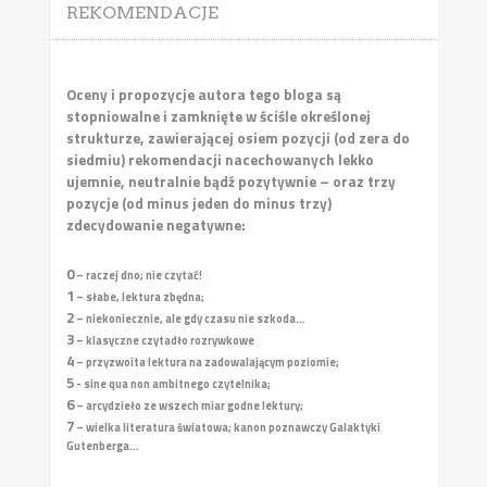
REKOMENDACJE
Oceny i propozycje autora tego bloga są
stopniowalne i zamknięte w ściśle określonej
strukturze, zawierającej osiem pozycji (od zera do
siedmiu) rekomendacji nacechowanych lekko
ujemnie, neutralnie bądź pozytywnie – oraz trzy
pozycje (od minus jeden do minus trzy)
zdecydowanie negatywne:
0
– raczej dno; nie czytać!
1
– słabe, lektura zbędna;
2
– niekoniecznie, ale gdy czasu nie szkoda...
3
– klasyczne czytadło rozrywkowe
4
– przyzwoita lektura na zadowalającym poziomie;
5
- sine qua non ambitnego czytelnika;
6
– arcydzieło ze wszech miar godne lektury;
7
– wielka literatura światowa; kanon poznawczy Galaktyki
Gutenberga...