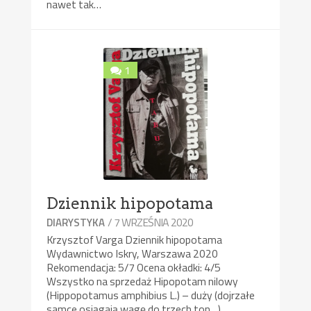
nawet tak…
1
Dziennik hipopotama
/ 7 WRZEŚNIA 2020
DIARYSTYKA
Krzysztof Varga Dziennik hipopotama
Wydawnictwo Iskry, Warszawa 2020
Rekomendacja: 5/7 Ocena okładki: 4/5
Wszystko na sprzedaż Hipopotam nilowy
(Hippopotamus amphibius L.) – duży (dojrzałe
samce osiągają wagę do trzech ton…)