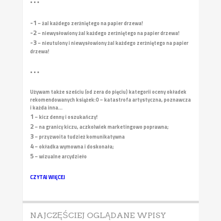
• • •
-1
– żal każdego zerżniętego na papier drzewa!
-2
– niewysłowiony żal każdego zerżniętego na papier drzewa!
-3
– nieutulony i niewysłowiony żal każdego zerżniętego na papier
drzewa!
• • •
Używam także sześciu (od zera do pięciu) kategorii oceny okładek
rekomendowanych książek:
0 – katastrofa artystyczna, poznawcza
i każda inna...
1
– kicz denny i oszukańczy!
2
– na granicy kiczu, aczkolwiek marketingowo poprawna;
3
– przyzwoita tudzież komunikatywna
4
– okładka wymowna i doskonała;
5
– wizualne arcydzieło
CZYTAJ WIĘCEJ
NAJCZĘŚCIEJ OGLĄDANE WPISY