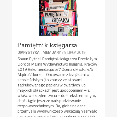
Pamiętnik księgarza
,
/ 9 LIPCA 2019
DIARYSTYKA
MEMUARY
Shaun Bythell Pamiętnik księgarza Przełożyła
Dorota Malina Wydawnictwo Insignis, Kraków
2019 Rekomendacja: 5/7 Ocena okładki: 4/5
Mądrość kurzu… Obcowanie z książkami w
sensie ścisłym (to znaczy ze stosami
zadrukowanego papieru w twardych lub
miękkich okładkach) jest upodobaniem – a
właściwie stylem życia – dość ekstremalnym,
choć ciągle jeszcze nadspodziewanie
rozpowszechnionym. Ba, globalne dane
przemysłu wydawniczego wskazują nieśmiało
na pewien rosnący trend popularności książek