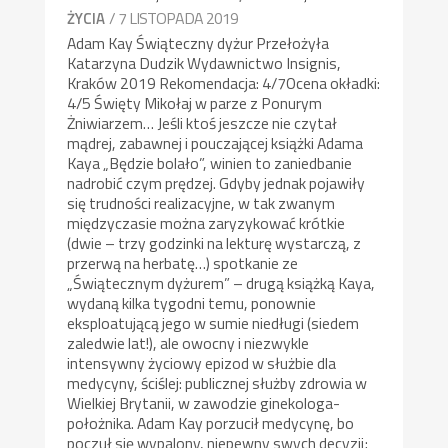
/ 7 LISTOPADA 2019
ŻYCIA
Adam Kay Świąteczny dyżur Przełożyła
Katarzyna Dudzik Wydawnictwo Insignis,
Kraków 2019 Rekomendacja: 4/7Ocena okładki:
4/5 Święty Mikołaj w parze z Ponurym
Żniwiarzem… Jeśli ktoś jeszcze nie czytał
mądrej, zabawnej i pouczającej książki Adama
Kaya „Będzie bolało”, winien to zaniedbanie
nadrobić czym prędzej. Gdyby jednak pojawiły
się trudności realizacyjne, w tak zwanym
międzyczasie można zaryzykować krótkie
(dwie – trzy godzinki na lekturę wystarczą, z
przerwą na herbatę…) spotkanie ze
„Świątecznym dyżurem” – drugą książką Kaya,
wydaną kilka tygodni temu, ponownie
eksploatującą jego w sumie niedługi (siedem
zaledwie lat!), ale owocny i niezwykle
intensywny życiowy epizod w służbie dla
medycyny, ściślej: publicznej służby zdrowia w
Wielkiej Brytanii, w zawodzie ginekologa-
położnika. Adam Kay porzucił medycynę, bo
poczuł się wypalony, niepewny swych decyzji;