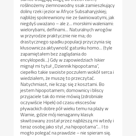
roślinożerny ziemnowodny ssak zamieszkujący
doliny rzek i jezior w Afryce Subsaharyjskiej;
najbliżej spokrewniony nie ze świniowatymi, jak
niegdyś uważano – ale z… morskimi waleniami:
wielorybami, delfinami… Naturalnych wrogów
w przyrodzie praktycznie nie ma; do
drastycznego spadku populacji przyczynia się
kłusownicza aktywność gatunku homo… (tyle
zapamiętałem bez zaglądania do
encyklopedii…) Gdy w zapowiedziach Iskier
mignął mi tytuł „Dziennik hipopotama”,
ciepełko takie swoiste poczułem wokół serca i
wiedziałem, że muszę to przeczytać.
Natychmiast, nie licząc się z kosztami. Bo
jestem hipopotamem; domownicy i bliscy
przyjaciele tak do mnie mówią (zdrobniale
oczywiście Hipek) od czasu ekscesów
pływackich dobre pół wieku temu na plaży w
Warnie, gdzie mój nienaganny klasyk
skwitowany został przez najbliższą mi wtedy i
teraz osobę jako styl „na hipopotama”… I to
mogło polegać na prawdzie – nie spieram się.