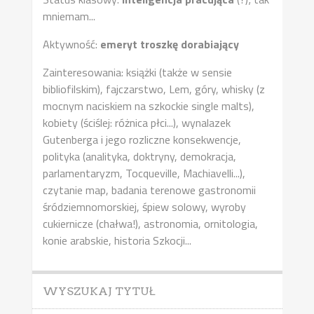
mniemam...
Aktywność:
emeryt troszkę dorabiający
Zainteresowania: książki (także w sensie
bibliofilskim), fajczarstwo, Lem, góry, whisky (z
mocnym naciskiem na szkockie single malts),
kobiety (ściślej: różnica płci...), wynalazek
Gutenberga i jego rozliczne konsekwencje,
polityka (analityka, doktryny, demokracja,
parlamentaryzm, Tocqueville, Machiavelli...),
czytanie map, badania terenowe gastronomii
śródziemnomorskiej, śpiew solowy, wyroby
cukiernicze (chałwa!), astronomia, ornitologia,
konie arabskie, historia Szkocji...
WYSZUKAJ TYTUŁ