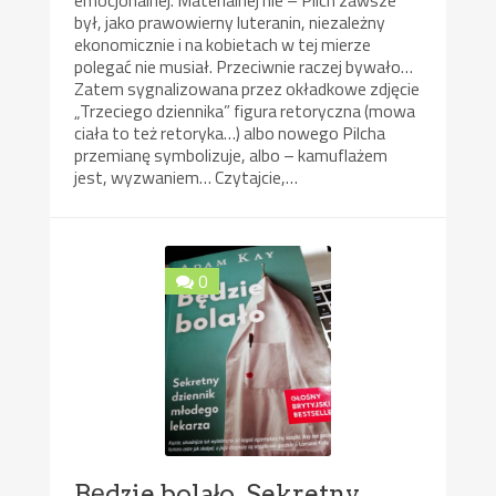
emocjonalnej. Materialnej nie – Pilch zawsze
był, jako prawowierny luteranin, niezależny
ekonomicznie i na kobietach w tej mierze
polegać nie musiał. Przeciwnie raczej bywało…
Zatem sygnalizowana przez okładkowe zdjęcie
„Trzeciego dziennika” figura retoryczna (mowa
ciała to też retoryka…) albo nowego Pilcha
przemianę symbolizuje, albo – kamuflażem
jest, wyzwaniem… Czytajcie,…
0
Będzie bolało. Sekretny