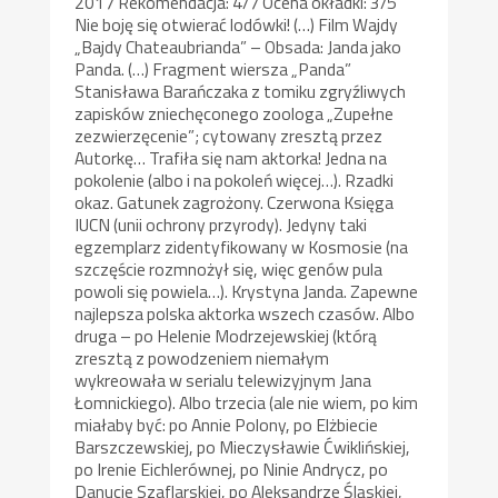
2017 Rekomendacja: 4/7 Ocena okładki: 3/5
Nie boję się otwierać lodówki! (…) Film Wajdy
„Bajdy Chateaubrianda” – Obsada: Janda jako
Panda. (…) Fragment wiersza „Panda”
Stanisława Barańczaka z tomiku zgryźliwych
zapisków zniechęconego zoologa „Zupełne
zezwierzęcenie”; cytowany zresztą przez
Autorkę… Trafiła się nam aktorka! Jedna na
pokolenie (albo i na pokoleń więcej…). Rzadki
okaz. Gatunek zagrożony. Czerwona Księga
IUCN (unii ochrony przyrody). Jedyny taki
egzemplarz zidentyfikowany w Kosmosie (na
szczęście rozmnożył się, więc genów pula
powoli się powiela…). Krystyna Janda. Zapewne
najlepsza polska aktorka wszech czasów. Albo
druga – po Helenie Modrzejewskiej (którą
zresztą z powodzeniem niemałym
wykreowała w serialu telewizyjnym Jana
Łomnickiego). Albo trzecia (ale nie wiem, po kim
miałaby być: po Annie Polony, po Elżbiecie
Barszczewskiej, po Mieczysławie Ćwiklińskiej,
po Irenie Eichlerównej, po Ninie Andrycz, po
Danucie Szaflarskiej, po Aleksandrze Śląskiej,