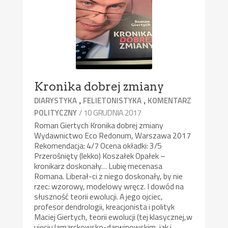
Kronika dobrej zmiany
,
,
DIARYSTYKA
FELIETONISTYKA
KOMENTARZ
/ 10 GRUDNIA 2017
POLITYCZNY
Roman Giertych Kronika dobrej zmiany
Wydawnictwo Eco Redonum, Warszawa 2017
Rekomendacja: 4/7 Ocena okładki: 3/5
Przerośnięty (lekko) Koszałek Opałek –
kronikarz doskonały… Lubię mecenasa
Romana. Liberał-ci z niego doskonały, by nie
rzec: wzorowy, modelowy wręcz. I dowód na
słuszność teorii ewolucji. A jego ojciec,
profesor dendrologii, kreacjonista i polityk
Maciej Giertych, teorii ewolucji (tej klasycznej,w
ujęciu lamarckowsko-darwinowskim, jak i