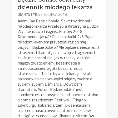
dziennik młodego lekarza
/ 30 LIPCA 2018
DIARYSTYKA
Adam Kay Będzie bolało. Sekretny dziennik
młodego lekarza Przełożyła Katarzyna Dudzik
Wydawnictwo Insignis, Kraków 2018
Rekomendacja: 4/7 Ocena okładki: 2/5 Będąc
młodom lekarkom przyszedł raz do mię
pacjęt… Będzie bolało? Ale będzie śmiesznie… I
strasznie. I dramatycznie, wręcz tragicznie. I
także melancholijnie. Jak w rzeczywistości –
między zwątpieniem i bezsilnością a
samopoczuciem zgoła boskim, mocą
stwarzania… Tak to bywa u lekarzy – stałe
balansowanie na krawędzi między życiem a…
życiem, życiem a śmiercią. Dowcipem i
dramatem. Autor „Będzie bolało” jest
komikiem estradowym, stand-uperem, stałym
nieomal rezydentem Festiwalu Fringe w
Edynburgu, kabareciarzem, piosenkarzem i
aktorem musicalowym, autorem tekstów
dialogów i scenariuszy kilkunastu sitcomów