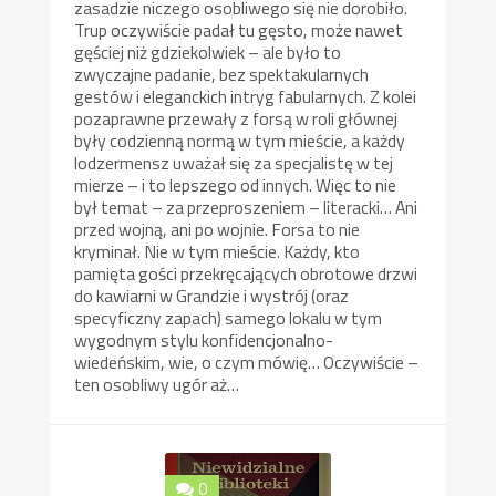
zasadzie niczego osobliwego się nie dorobiło.
Trup oczywiście padał tu gęsto, może nawet
gęściej niż gdziekolwiek – ale było to
zwyczajne padanie, bez spektakularnych
gestów i eleganckich intryg fabularnych. Z kolei
pozaprawne przewały z forsą w roli głównej
były codzienną normą w tym mieście, a każdy
lodzermensz uważał się za specjalistę w tej
mierze – i to lepszego od innych. Więc to nie
był temat – za przeproszeniem – literacki… Ani
przed wojną, ani po wojnie. Forsa to nie
kryminał. Nie w tym mieście. Każdy, kto
pamięta gości przekręcających obrotowe drzwi
do kawiarni w Grandzie i wystrój (oraz
specyficzny zapach) samego lokalu w tym
wygodnym stylu konfidencjonalno-
wiedeńskim, wie, o czym mówię… Oczywiście –
ten osobliwy ugór aż…
0