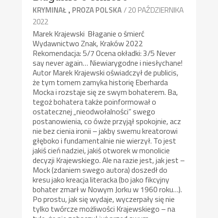
,
/ 20 PAŹDZIERNIKA
KRYMINAŁ
PROZA POLSKA
2022
Marek Krajewski Błaganie o śmierć
Wydawnictwo Znak, Kraków 2022
Rekomendacja: 5/7 Ocena okładki: 3/5 Never
say never again… Niewiarygodne i niesłychane!
Autor Marek Krajewski oświadczył de publicis,
że tym tomem zamyka historię Eberharda
Mocka i rozstaje się ze swym bohaterem. Ba,
tegoż bohatera także poinformował o
ostatecznej „nieodwołalności” swego
postanowienia, co ówże przyjął spokojnie, acz
nie bez cienia ironii – jakby swemu kreatorowi
głęboko i fundamentalnie nie wierzył. To jest
jakiś cień nadziei, jakiś otworek w monolicie
decyzji Krajewskiego. Ale na razie jest, jak jest –
Mock (zdaniem swego autora) doszedł do
kresu jako kreacja literacka (bo jako fikcyjny
bohater zmarł w Nowym Jorku w 1960 roku…).
Po prostu, jak się wydaje, wyczerpały się nie
tylko twórcze możliwości Krajewskiego – na