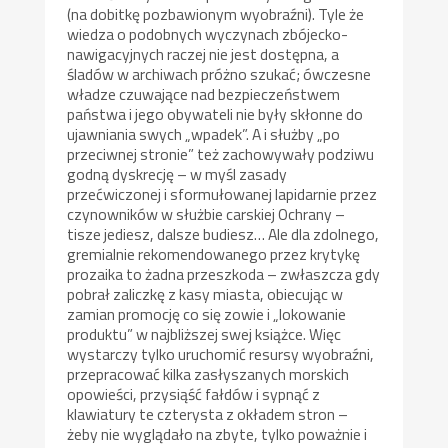
(na dobitkę pozbawionym wyobraźni). Tyle że
wiedza o podobnych wyczynach zbójecko-
nawigacyjnych raczej nie jest dostępna, a
śladów w archiwach próżno szukać; ówczesne
władze czuwające nad bezpieczeństwem
państwa i jego obywateli nie były skłonne do
ujawniania swych „wpadek”. A i służby „po
przeciwnej stronie” też zachowywały podziwu
godną dyskrecję – w myśl zasady
przećwiczonej i sformułowanej lapidarnie przez
czynowników w służbie carskiej Ochrany –
tisze jediesz, dalsze budiesz… Ale dla zdolnego,
gremialnie rekomendowanego przez krytykę
prozaika to żadna przeszkoda – zwłaszcza gdy
pobrał zaliczkę z kasy miasta, obiecując w
zamian promocję co się zowie i „lokowanie
produktu” w najbliższej swej książce. Więc
wystarczy tylko uruchomić resursy wyobraźni,
przepracować kilka zasłyszanych morskich
opowieści, przysiąść fałdów i sypnąć z
klawiatury te czterysta z okładem stron –
żeby nie wyglądało na zbyte, tylko poważnie i