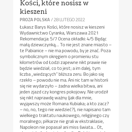
Kości, które nosisz w
kieszeni
/ 28 LUTEGO 2022
PROZA POLSKA
Łukasz Barys Kości, które nosisz w kieszeni
Wydawnictwo Cyranka, Warszawa 2021
Rekomendacja: 5/7 Ocena okładki: 4/5 Będąc
małą dziewczynką… To nie jest znane miasto –
te Pabianice – nie ma powodu, by je znać. Poza
symbolicznym okręgiem o promieniu stu
kilometrów od Łodzi zapewne nikt prawie nie
będzie wiedział, co to jest; a im dalej, tym
liczba „wiedzących” bliższa zeru. Bo jako się
rzekło – powodu nie ma. Ani nic tam w historii
się nie wydarzyło – żadna wielka bitwa, ani
jeden zjazd czy kongres pokojowy. Nie urodził
się nikt naprawdę ważny (jak dla mnie,
wyjąwszy może Romana Kubiaka; a kto zacz?
– no, no, tego nie wiedzieć?), nie napisano tam
wielkiego traktatu naukowego, religijnego czy
moralnego; piłkarze nie grali w ekstraklasie,
Napoleon nie popasał ani miss świata… Ot,