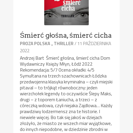
Śmierć głośna, śmierć cicha
,
/ 11 PAŹDZIERNIKA
PROZA POLSKA
THRILLER
2022
Andrzej Bart Śmierć głośna, śmierć cicha Dom
Wydawniczy Księży Młyn, Łódź 2022
Rekomendacja: 5/7 Ocena okładki: 4/5
Symultana na trzech szachownicach Łódzka
przedwojenna klasyka kryminalna – czyli miejski
pitaval – to trójkąt równoboczny: jeden
wierzchołek legendy to oczywiście Ślepy Maks,
drugi – z toporem Łaniucha, a trzeci – z
córeczką wdowa, czyli niejaka Zajdlowa… Każdy
prawdziwy lodzermensz zna te historie. I
niewiele więcej. Bo tak się jakoś w dziejach
złożyło, że miasto ze wszech miar wyjątkowe,
do innych niepodobne, w dziedzinie zbrodni w