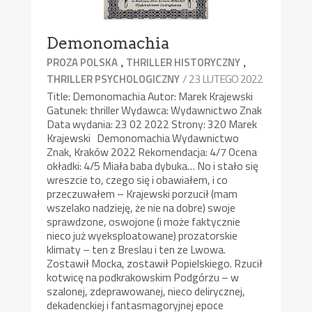
Demonomachia
,
,
PROZA POLSKA
THRILLER HISTORYCZNY
/ 23 LUTEGO 2022
THRILLER PSYCHOLOGICZNY
Title: Demonomachia Autor: Marek Krajewski
Gatunek: thriller Wydawca: Wydawnictwo Znak
Data wydania: 23 02 2022 Strony: 320 Marek
Krajewski Demonomachia Wydawnictwo
Znak, Kraków 2022 Rekomendacja: 4/7 Ocena
okładki: 4/5 Miała baba dybuka… No i stało się
wreszcie to, czego się i obawiałem, i co
przeczuwałem – Krajewski porzucił (mam
wszelako nadzieję, że nie na dobre) swoje
sprawdzone, oswojone (i może faktycznie
nieco już wyeksploatowane) prozatorskie
klimaty – ten z Breslau i ten ze Lwowa.
Zostawił Mocka, zostawił Popielskiego. Rzucił
kotwicę na podkrakowskim Podgórzu – w
szalonej, zdeprawowanej, nieco delirycznej,
dekadenckiej i fantasmagoryjnej epoce