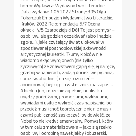
horror Wydawca: Wydawnictwo Literackie
Data wydania: 1 06 2022 Strony: 395 Olga
Tokarczuk Empuzjon Wydawnictwo Literackie,
Kraków 2022 Rekomendacja: 5/7 Ocena
okładki: 4/5 Czarodziejski Dół To jest pomysł –
osobliwy, ale godzien oczekiwań (albo i nadziei
zgoła…), jakie czytający świat ulokował w
spodziewanej postnoblowskiej aktywności
artystycznej laureatki. Tłumy kibiców nie
wiadomo skąd wyrojonych (nie tylko
życzliwych) ze znawstwem gapią się jej na ręce,
grzebią w papierach, zadają dociekliwe pytania,
coraz swobodniej (ma się rozumieć –
anonimowo) hejtują – i wstecznie, i na zapas…
A biedna (no, może niezupełnie) noblistka
między podróżami, promocjami, wykładami,
wywiadami usiłuje wykroić czas na pisanie, bo
przecież musi (choć teoretycznie nic nie musi)
czymś publiczność zaskoczyć, by dowieść, że
Nobel to nie kredyt emerytalny. Pomysł, który
w tym celu zmaterializowała – jako się rzekło:
osobliwy i odrobinę nawet jakby łobuzerski,