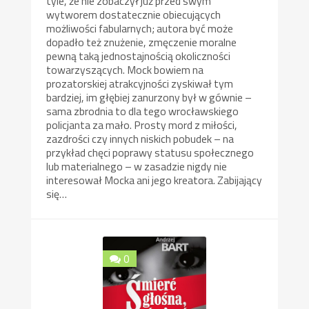
tyle, że nie zobaczył już przed swym
wytworem dostatecznie obiecujących
możliwości fabularnych; autora być może
dopadło też znużenie, zmęczenie moralne
pewną taką jednostajnością okoliczności
towarzyszących. Mock bowiem na
prozatorskiej atrakcyjności zyskiwał tym
bardziej, im głębiej zanurzony był w gównie –
sama zbrodnia to dla tego wrocławskiego
policjanta za mało. Prosty mord z miłości,
zazdrości czy innych niskich pobudek – na
przykład chęci poprawy statusu społecznego
lub materialnego – w zasadzie nigdy nie
interesował Mocka ani jego kreatora. Zabijający
się…
0