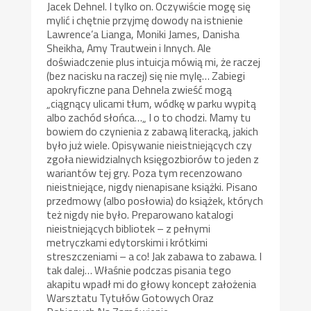
Jacek Dehnel. I tylko on. Oczywiście mogę się
mylić i chętnie przyjmę dowody na istnienie
Lawrence’a Lianga, Moniki James, Danisha
Sheikha, Amy Trautwein i Innych. Ale
doświadczenie plus intuicja mówią mi, że raczej
(bez nacisku na raczej) się nie mylę… Zabiegi
apokryficzne pana Dehnela zwieść mogą
„ciągnący ulicami tłum, wódkę w parku wypitą
albo zachód słońca…„ I o to chodzi. Mamy tu
bowiem do czynienia z zabawą literacką, jakich
było już wiele. Opisywanie nieistniejących czy
zgoła niewidzialnych księgozbiorów to jeden z
wariantów tej gry. Poza tym recenzowano
nieistniejące, nigdy nienapisane książki. Pisano
przedmowy (albo posłowia) do książek, których
też nigdy nie było. Preparowano katalogi
nieistniejących bibliotek – z pełnymi
metryczkami edytorskimi i krótkimi
streszczeniami – a co! Jak zabawa to zabawa. I
tak dalej… Właśnie podczas pisania tego
akapitu wpadł mi do głowy koncept założenia
Warsztatu Tytułów Gotowych Oraz