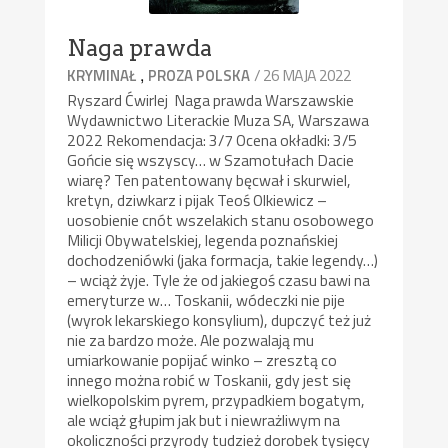
Naga prawda
,
/ 26 MAJA 2022
KRYMINAŁ
PROZA POLSKA
Ryszard Ćwirlej Naga prawda Warszawskie
Wydawnictwo Literackie Muza SA, Warszawa
2022 Rekomendacja: 3/7 Ocena okładki: 3/5
Gońcie się wszyscy… w Szamotułach Dacie
wiarę? Ten patentowany bęcwał i skurwiel,
kretyn, dziwkarz i pijak Teoś Olkiewicz –
uosobienie cnót wszelakich stanu osobowego
Milicji Obywatelskiej, legenda poznańskiej
dochodzeniówki (jaka formacja, takie legendy…)
– wciąż żyje. Tyle że od jakiegoś czasu bawi na
emeryturze w… Toskanii, wódeczki nie pije
(wyrok lekarskiego konsylium), dupczyć też już
nie za bardzo może. Ale pozwalają mu
umiarkowanie popijać winko – zresztą co
innego można robić w Toskanii, gdy jest się
wielkopolskim pyrem, przypadkiem bogatym,
ale wciąż głupim jak but i niewrażliwym na
okoliczności przyrody tudzież dorobek tysięcy