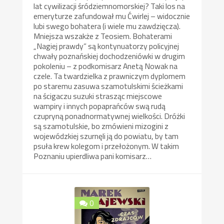
lat cywilizacji śródziemnomorskiej? Taki los na
emeryturze zafundował mu Ćwirlej – widocznie
lubi swego bohatera (i wiele mu zawdzięcza).
Mniejsza wszakże z Teosiem. Bohaterami
„Nagiej prawdy” są kontynuatorzy policyjnej
chwały poznańskiej dochodzeniówki w drugim
pokoleniu – z podkomisarz Anetą Nowak na
czele. Ta twardzielka z prawniczym dyplomem
po staremu zasuwa szamotulskimi ścieżkami
na ścigaczu suzuki strasząc miejscowe
wampiry i innych popaprańców swą rudą
czupryną ponadnormatywnej wielkości. Dróżki
są szamotulskie, bo zmówieni mizogini z
wojewódzkiej szurnęli ją do powiatu, by tam
psuła krew kolegom i przełożonym. W takim
Poznaniu upierdliwa pani komisarz…
0