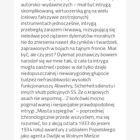
autorsko-wydawniczych – miał być intrygą
skomplikowaną, wirtuozerską grą na wielu
(celowo fałszywie zestrojonych)
instrumentach jednocześnie, intrygą
przebiegłą zarazem i krwawą, rozsypującą się
nieledwie pod ciężarem dylematów moralnych
nie do zniesienia nawet dla cyników i twardzieli,
zaprawionych w bojach na tajnym froncie. Miał
być, ale czy jest? Dylemat poznawczy bowiem
narodził się we mnie taki, iż cała ta intryga
mogła zaistnieć i pobiec w dal tylko dzięki
niedopuszczalnej i niewiarygodnej głupocie
tudzież niefrasobliwości wysokich
funkcjonariuszy Abwehry, Sicherheitsdienstu i
innych służb policyjnych SS. Że o krajowych
asach nie wspomnę… Z końcówki mocno
pogmatwanej i niespecjalnie prawdopodobnej
intrygi „Miasta szpiegów” – poprzedniej
(chronologicznie przede wszystkim, ma się
rozumieć, bo z akcją od lata 1933 do jesieni
1934 roku) awantury z udziałem Popielskiego
jako agenta Dwójki w Wolnym Mieście