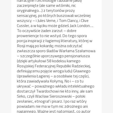
narracyjne i technologie fabularne jakby
zaczerpnięte (ale same wtórniki, nic
oryginalnego…) z terytoriów prozy
sensacyjnej, po których buszowali wcześniej
wszyscy – i Jules Verne, i Tom Clancy, i Clive
Cussler, a w kąciku może gdzieś Jack London….
To oczywiście żaden zarzut – dobre
proweniencje to nie wstyd. Do tego spora
porcja inspiracji z łagiernoj litieratury, której w
Rosji mają po kokardę; można odczytać
zwłaszcza sporo śladów Warłama Szałamowa
– szczególnie uporczywego pensjonariusza
(dzięki artykułowi 58 kodeksu karnego
Rosyjskiej Federacyjnej Republiki Radzieckiej,
definiującemu pojęcie wroga ludu) Gławnego
Uprawlienia Łagierej – a osobliwie tej części,
która zawiadywała Kołymą. No i – co tu
ukrywać – poważnego wkładu intelektualnego
dostarczył Twardochowi nie kto inny, ale sam
Sirko, czyli Wacław Sieroszewski – polski
zesłaniec, etnograf i pisarz. I po raz wtóry
powiadam: nie ma w tym nic zdrożnego ani
nagannego. Ważne jest natomiast, co autor