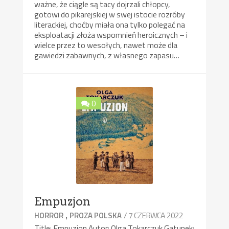
ważne, że ciągle są tacy dojrzali chłopcy,
gotowi do pikarejskiej w swej istocie rozróby
literackiej, choćby miała ona tylko polegać na
eksploatacji złoża wspomnień heroicznych – i
wielce przez to wesołych, nawet może dla
gawiedzi zabawnych, z własnego zapasu…
0
Empuzjon
,
/ 7 CZERWCA 2022
HORROR
PROZA POLSKA
Title: Empuzjon Autor: Olga Tokarczuk Gatunek: