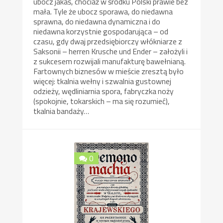
ubocz jakaś, chociaż w środku Polski prawie bez
mała. Tyle że ubocz sporawa, do niedawna
sprawna, do niedawna dynamiczna i do
niedawna korzystnie gospodarująca – od
czasu, gdy dwaj przedsiębiorczy włókniarze z
Saksonii – herren Krusche und Ender – założyli i
z sukcesem rozwijali manufakturę bawełnianą.
Fartownych biznesów w mieście zresztą było
więcej: tkalnia wełny i szwalnia gustownej
odzieży, wędliniarnia spora, fabryczka noży
(spokojnie, tokarskich – ma się rozumieć),
tkalnia bandaży…
0