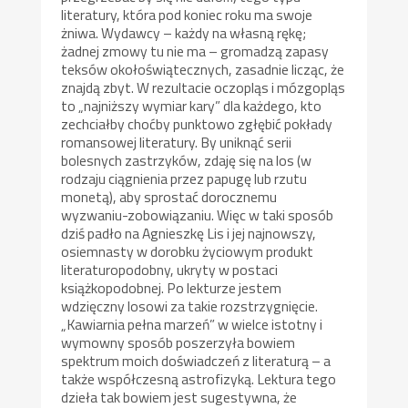
literatury, która pod koniec roku ma swoje
żniwa. Wydawcy – każdy na własną rękę;
żadnej zmowy tu nie ma – gromadzą zapasy
teksów okołoświątecznych, zasadnie licząc, że
znajdą zbyt. W rezultacie oczopląs i mózgopląs
to „najniższy wymiar kary” dla każdego, kto
zechciałby choćby punktowo zgłębić pokłady
romansowej literatury. By uniknąć serii
bolesnych zastrzyków, zdaję się na los (w
rodzaju ciągnienia przez papugę lub rzutu
monetą), aby sprostać dorocznemu
wyzwaniu-zobowiązaniu. Więc w taki sposób
dziś padło na Agnieszkę Lis i jej najnowszy,
osiemnasty w dorobku życiowym produkt
literaturopodobny, ukryty w postaci
książkopodobnej. Po lekturze jestem
wdzięczny losowi za takie rozstrzygnięcie.
„Kawiarnia pełna marzeń” w wielce istotny i
wymowny sposób poszerzyła bowiem
spektrum moich doświadczeń z literaturą – a
także współczesną astrofizyką. Lektura tego
dzieła tak bowiem jest sugestywna, że