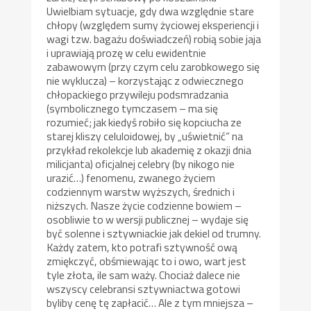
Uwielbiam sytuacje, gdy dwa względnie stare
chłopy (względem sumy życiowej eksperiencji i
wagi tzw. bagażu doświadczeń) robią sobie jaja
i uprawiają prozę w celu ewidentnie
zabawowym (przy czym celu zarobkowego się
nie wyklucza) – korzystając z odwiecznego
chłopackiego przywileju podsmradzania
(symbolicznego tymczasem – ma się
rozumieć; jak kiedyś robiło się kopciucha ze
starej kliszy celuloidowej, by „uświetnić” na
przykład rekolekcje lub akademię z okazji dnia
milicjanta) oficjalnej celebry (by nikogo nie
urazić…) fenomenu, zwanego życiem
codziennym warstw wyższych, średnich i
niższych. Nasze życie codzienne bowiem –
osobliwie to w wersji publicznej – wydaje się
być solenne i sztywniackie jak dekiel od trumny.
Każdy zatem, kto potrafi sztywność ową
zmiękczyć, obśmiewając to i owo, wart jest
tyle złota, ile sam waży. Chociaż dalece nie
wszyscy celebransi sztywniactwa gotowi
byliby cenę tę zapłacić… Ale z tym mniejsza –