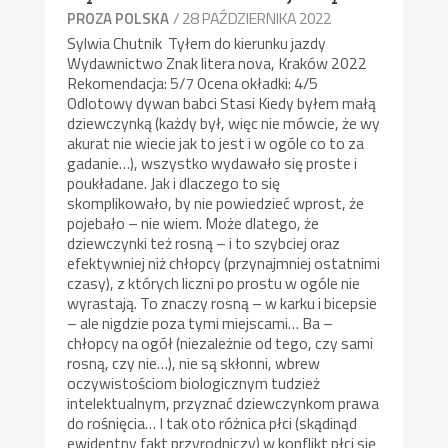
/ 28 PAŹDZIERNIKA 2022
PROZA POLSKA
Sylwia Chutnik Tyłem do kierunku jazdy
Wydawnictwo Znak litera nova, Kraków 2022
Rekomendacja: 5/7 Ocena okładki: 4/5
Odlotowy dywan babci Stasi Kiedy byłem małą
dziewczynką (każdy był, więc nie mówcie, że wy
akurat nie wiecie jak to jest i w ogóle co to za
gadanie…), wszystko wydawało się proste i
poukładane. Jak i dlaczego to się
skomplikowało, by nie powiedzieć wprost, że
pojebało – nie wiem. Może dlatego, że
dziewczynki też rosną – i to szybciej oraz
efektywniej niż chłopcy (przynajmniej ostatnimi
czasy), z których liczni po prostu w ogóle nie
wyrastają. To znaczy rosną – w karku i bicepsie
– ale nigdzie poza tymi miejscami… Ba –
chłopcy na ogół (niezależnie od tego, czy sami
rosną, czy nie…), nie są skłonni, wbrew
oczywistościom biologicznym tudzież
intelektualnym, przyznać dziewczynkom prawa
do rośnięcia… I tak oto różnica płci (skądinąd
ewidentny fakt przyrodniczy) w konflikt płci się