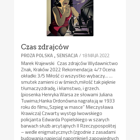
Czas zdrajców
,
/ 18 MAJA 2022
PROZA POLSKA
SENSACJA
Marek Krajewski Czas zdrajców Wydawnictwo
Znak, Kraków 2022 Rekomendacja: 4/7 Ocena
okładki: 3/5 Miłość ci wszystko wybaczy… …
smutek zamieni ci w śmiech,miłość tak pięknie
tłumaczyzdradę, i kłamstwo, i grzech.
(piosenka Henryka Warsa ze słowami Juliana
Tuwima;Hanka Ordonówna nagrała ją w 1933
roku do filmu„Szpieg w masce” Mieczysława
Krawicza) Czwarty występ lwowskiego
policjanta Edwarda Popielskiego w szarych
barwach służb arcytajnych II Rzeczypospolitej
– wedle enigmatycznych (zgodnie z zasadami
budowania napięcia) napomknień zapowiednych