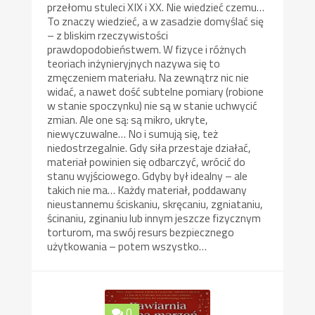
przełomu stuleci XIX i XX. Nie wiedzieć czemu…
To znaczy wiedzieć, a w zasadzie domyślać się
– z bliskim rzeczywistości
prawdopodobieństwem. W fizyce i różnych
teoriach inżynieryjnych nazywa się to
zmęczeniem materiału. Na zewnątrz nic nie
widać, a nawet dość subtelne pomiary (robione
w stanie spoczynku) nie są w stanie uchwycić
zmian. Ale one są: są mikro, ukryte,
niewyczuwalne… No i sumują się, też
niedostrzegalnie. Gdy siła przestaje działać,
materiał powinien się odbarczyć, wrócić do
stanu wyjściowego. Gdyby był idealny – ale
takich nie ma… Każdy materiał, poddawany
nieustannemu ściskaniu, skręcaniu, zgniataniu,
ścinaniu, zginaniu lub innym jeszcze fizycznym
torturom, ma swój resurs bezpiecznego
użytkowania – potem wszystko…
0