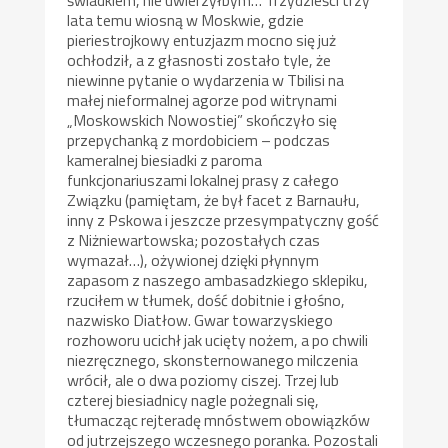
świadkiem, nie uwierzyłbym… Trzydzieści trzy
lata temu wiosną w Moskwie, gdzie
pieriestrojkowy entuzjazm mocno się już
ochłodził, a z głasnosti zostało tyle, że
niewinne pytanie o wydarzenia w Tbilisi na
małej nieformalnej agorze pod witrynami
„Moskowskich Nowostiej” skończyło się
przepychanką z mordobiciem – podczas
kameralnej biesiadki z paroma
funkcjonariuszami lokalnej prasy z całego
Związku (pamiętam, że był facet z Barnaułu,
inny z Pskowa i jeszcze przesympatyczny gość
z Niżniewartowska; pozostałych czas
wymazał…), ożywionej dzięki płynnym
zapasom z naszego ambasadzkiego sklepiku,
rzuciłem w tłumek, dość dobitnie i głośno,
nazwisko Diatłow. Gwar towarzyskiego
rozhoworu ucichł jak ucięty nożem, a po chwili
niezręcznego, skonsternowanego milczenia
wrócił, ale o dwa poziomy ciszej. Trzej lub
czterej biesiadnicy nagle pożegnali się,
tłumacząc rejteradę mnóstwem obowiązków
od jutrzejszego wczesnego poranka. Pozostali