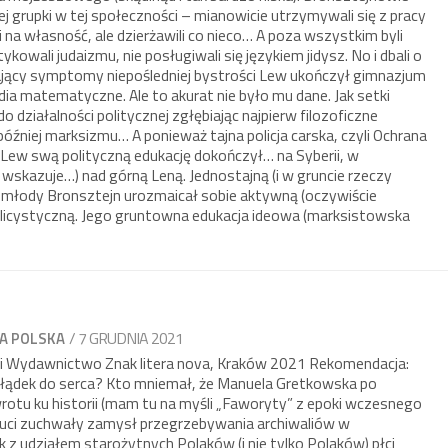
ej grupki w tej społeczności – mianowicie utrzymywali się z pracy
emi na własność, ale dzierżawili co nieco… A poza wszystkim byli
owali judaizmu, nie posługiwali się językiem jidysz. No i dbali o
jący symptomy niepośledniej bystrości Lew ukończył gimnazjum
dia matematyczne. Ale to akurat nie było mu dane. Jak setki
o działalności politycznej zgłębiając najpierw filozoficzne
óźniej marksizmu… A ponieważ tajna policja carska, czyli Ochrana
 Lew swą polityczną edukację dokończył… na Syberii, w
wskazuje…) nad górną Leną. Jednostajną (i w gruncie rzeczy
u młody Bronsztejn urozmaicał sobie aktywną (oczywiście
ublicystyczną. Jego gruntowna edukacja ideowa (marksistowska
/ 7 GRUDNIA 2021
A POLSKA
 Wydawnictwo Znak litera nova, Kraków 2021 Rekomendacja:
żołądek do serca? Kto mniemał, że Manuela Gretkowska po
wrotu ku historii (mam tu na myśli „Faworyty” z epoki wczesnego
zuci zuchwały zamysł przegrzebywania archiwaliów w
 z udziałem starożytnych Polaków (i nie tylko Polaków) płci