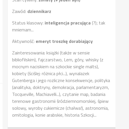
Zawód:
dziennikarz
Status klasowy:
inteligencja pracująca
(?); tak
mniemam...
Aktywność:
emeryt troszkę dorabiający
Zainteresowania: książki (także w sensie
bibliofilskim), fajczarstwo, Lem, góry, whisky (z
mocnym naciskiem na szkockie single malts),
kobiety (ściślej: różnica płci...), wynalazek
Gutenberga i jego rozliczne konsekwencje, polityka
(analityka, doktryny, demokracja, parlamentaryzm,
Tocqueville, Machiavelli...), czytanie map, badania
terenowe gastronomii śródziemnomorskiej, śpiew
solowy, wyroby cukiernicze (chałwa!), astronomia,
ornitologia, konie arabskie, historia Szkocji...