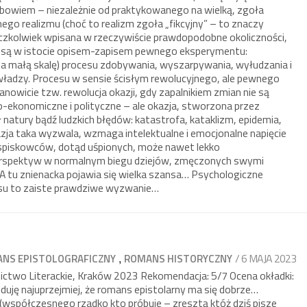
 bowiem – niezależnie od praktykowanego na wielką, zgoła
go realizmu (choć to realizm zgoła „fikcyjny” – to znaczy
aczkolwiek wpisana w rzeczywiście prawdopodobne okoliczności,
 – są w istocie opisem-zapisem pewnego eksperymentu:
na małą skalę) procesu zdobywania, wyszarpywania, wyłudzania i
adzy. Procesu w sensie ścisłym rewolucyjnego, ale pewnego
nowicie tzw. rewolucja okazji, gdy zapalnikiem zmian nie są
-ekonomiczne i polityczne – ale okazja, stworzona przez
ił natury bądź ludzkich błędów: katastrofa, kataklizm, epidemia,
zja taka wyzwala, wzmaga intelektualne i emocjonalne napięcie
spiskowców, dotąd uśpionych, może nawet lekko
rspektyw w normalnym biegu dziejów, zmęczonych swymi
. A tu znienacka pojawia się wielka szansa… Psychologiczne
osu to zaiste prawdziwe wyzwanie…
,
/ 6 MAJA 2023
NS EPISTOLOGRAFICZNY
ROMANS HISTORYCZNY
ctwo Literackie, Kraków 2023 Rekomendacja: 5/7 Ocena okładki:
duję najuprzejmiej, że romans epistolarny ma się dobrze…
(współczesnego rzadko kto próbuje – zresztą któż dziś pisze