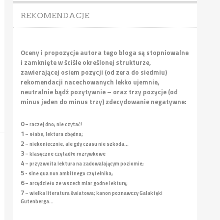
REKOMENDACJE
Oceny i propozycje autora tego bloga są stopniowalne
i zamknięte w ściśle określonej strukturze,
zawierającej osiem pozycji (od zera do siedmiu)
rekomendacji nacechowanych lekko ujemnie,
neutralnie bądź pozytywnie – oraz trzy pozycje (od
minus jeden do minus trzy) zdecydowanie negatywne:
0
– raczej dno; nie czytać!
1
– słabe, lektura zbędna;
2
– niekoniecznie, ale gdy czasu nie szkoda...
3
– klasyczne czytadło rozrywkowe
4
– przyzwoita lektura na zadowalającym poziomie;
5
- sine qua non ambitnego czytelnika;
6
– arcydzieło ze wszech miar godne lektury;
7
– wielka literatura światowa; kanon poznawczy Galaktyki
Gutenberga...