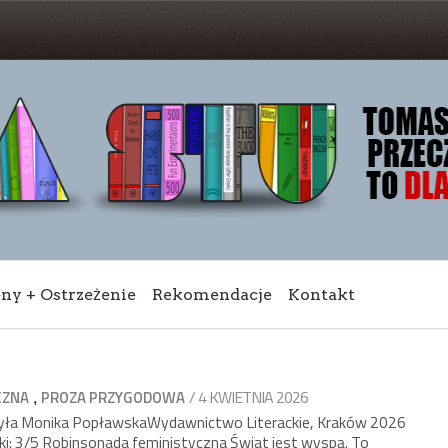
eny + Ostrzeżenie
Rekomendacje
Kontakt
,
/ 4 KWIETNIA 2026
CZNA
PROZA PRZYGODOWA
yła Monika PopławskaWydawnictwo Literackie, Kraków 2026
i: 3/5 Robinsonada feministyczna Świat jest wyspą. To