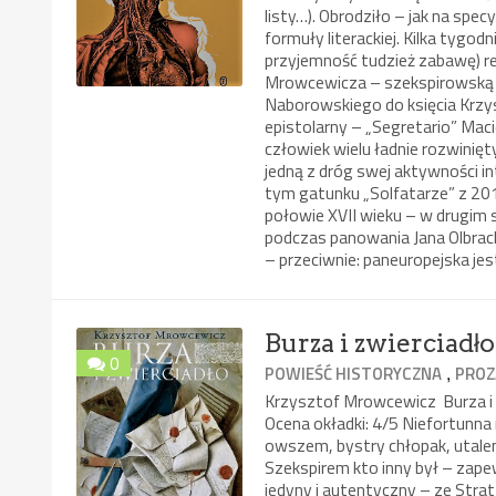
listy…). Obrodziło – jak na spec
formuły literackiej. Kilka tygod
przyjemność tudzież zabawę) r
Mrowcewicza – szekspirowską z
Naborowskiego do księcia Krzys
epistolarny – „Segretario” Maci
człowiek wielu ładnie rozwinięt
jedną z dróg swej aktywności in
tym gatunku „Solfatarze” z 20
połowie XVII wieku – w drugim 
podczas panowania Jana Olbrach
– przeciwnie: paneuropejska jest
Burza i zwierciadło
0
,
POWIEŚĆ HISTORYCZNA
PROZ
Krzysztof Mrowcewicz Burza i
Ocena okładki: 4/5 Niefortunna
owszem, bystry chłopak, utalen
Szekspirem kto inny był – zape
jedyny i autentyczny – ze Stra