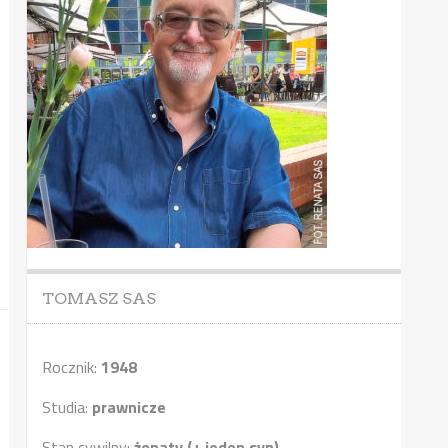
TOMASZ SAS
Rocznik:
1948
Studia:
prawnicze
Stan cywilny:
żonaty (+ jeden syn)