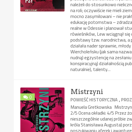
należeli do stosunkowo nieliczn
na roli; oczywiście nie mieli zi
mocno zasymilowani – nie praktyk
edukację potomstwa – zdradza
realne w Odessie i planował stu
rówieśników, Lew wciągnął się d
podstawy tzw. narodnictwa, a p
działała nader sprawnie, młody
Wiercholeńsku (jak sama nazwa 
nudną) egzystencję na zesłani
konspiracyjną) działalnością p
naturalnie), talenty…
Mistrzyni
0
,
POWIEŚĆ HISTORYCZNA
PROZ
Manuela Gretkowska Mistrzyni
2/5 Ocena okładki: 4/5 Przez 
nieszczególnie udanej próbie z
króla Stanisława Augusta) por
poszukiwaniu aferek i awanturek