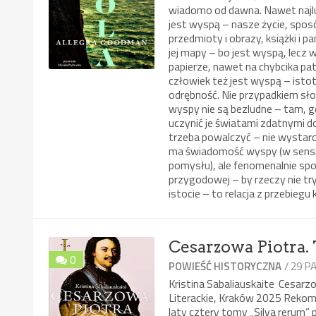
wiadomo od dawna. Nawet najlu
jest wyspą – nasze życie, spos
przedmioty i obrazy, książki i
jej mapy – bo jest wyspą, lecz
papierze, nawet na chybcika pa
człowiek też jest wyspą – isto
odrębność. Nie przypadkiem sł
wyspy nie są bezludne – tam, 
uczynić je światami zdatnymi d
trzeba powalczyć – nie wystarc
ma świadomość wyspy (w sensi
pomysłu), ale fenomenalnie spoż
przygodowej – by rzeczy nie tr
istocie – to relacja z przebiegu
Cesarzowa Piotra.
0
/ 29 P
POWIEŚĆ HISTORYCZNA
Kristina Sabaliauskaite Cesar
Literackie, Kraków 2025 Rekome
laty cztery tomy „Silva rerum”