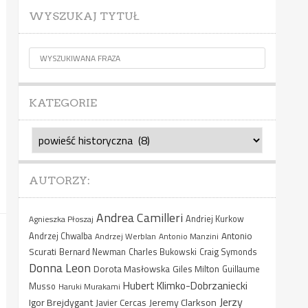
WYSZUKAJ TYTUŁ
KATEGORIE
Kategorie
AUTORZY:
Andrea Camilleri
Agnieszka Płoszaj
Andriej Kurkow
Antonio
Andrzej Chwalba
Andrzej Werblan
Antonio Manzini
Scurati
Bernard Newman
Charles Bukowski
Craig Symonds
Donna Leon
Dorota Masłowska
Giles Milton
Guillaume
Hubert Klimko-Dobrzaniecki
Musso
Haruki Murakami
Jerzy
Igor Brejdygant
Jeremy Clarkson
Javier Cercas