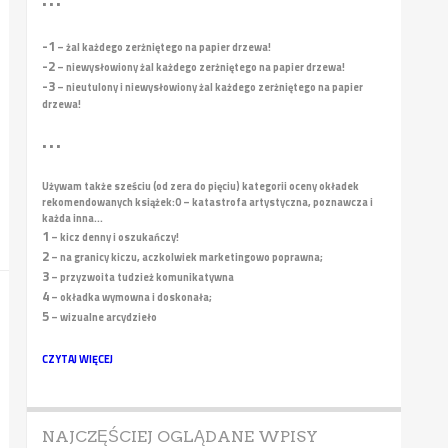
• • •
-1
– żal każdego zerżniętego na papier drzewa!
-2
– niewysłowiony żal każdego zerżniętego na papier drzewa!
-3
– nieutulony i niewysłowiony żal każdego zerżniętego na papier
drzewa!
• • •
Używam także sześciu (od zera do pięciu) kategorii oceny okładek
rekomendowanych książek:
0 – katastrofa artystyczna, poznawcza i
każda inna...
1
– kicz denny i oszukańczy!
2
– na granicy kiczu, aczkolwiek marketingowo poprawna;
3
– przyzwoita tudzież komunikatywna
4
– okładka wymowna i doskonała;
5
– wizualne arcydzieło
CZYTAJ WIĘCEJ
NAJCZĘŚCIEJ OGLĄDANE WPISY