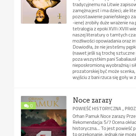
tradycyjnemu na Litwie zapiso
zamężna jest i ma dzieci; ale 
pozostawienie panieńskiego zap
-iene) zrobiły duże wrażenie na
tetralogia z epoki XVII i XVIII 
naszej literatury o tamtych cza
możliwości opowiadania oraz in
Dowiodła, że nie jesteśmy pęp
(nawet jeśli są trochę sztuczne 
poza wszystkim pani Sabaliaus
nieposkromioną wyobraźnią i sił
prozatorskiej być może scenka, 
wyjściu z bani rzuca się goły 
Noce zarazy
0
,
POWIEŚĆ HISTORYCZNA
PROZ
Orhan Pamuk Noce zarazy Prze
Rekomendacja: 5/7 Ocena okładk
historyczna… To jest powieść pa
to przekonanie, jednak nie mog