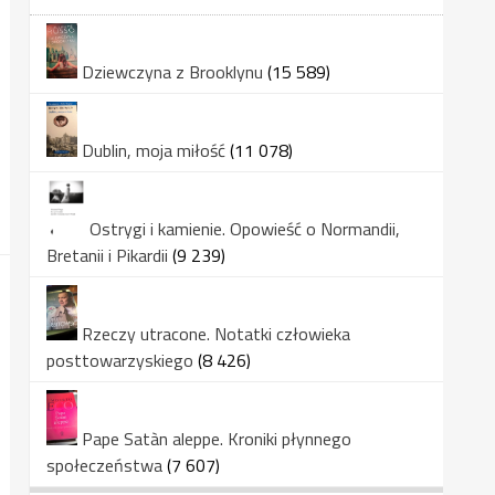
Dziewczyna z Brooklynu
(15 589)
Dublin, moja miłość
(11 078)
Ostrygi i kamienie. Opowieść o Normandii,
Bretanii i Pikardii
(9 239)
Rzeczy utracone. Notatki człowieka
posttowarzyskiego
(8 426)
Pape Satàn aleppe. Kroniki płynnego
społeczeństwa
(7 607)