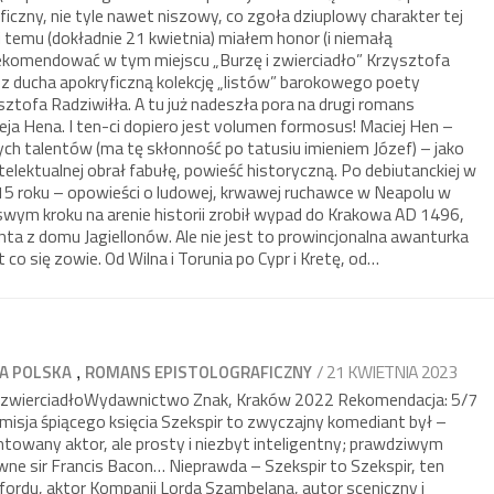
yficzny, nie tyle nawet niszowy, co zgoła dziuplowy charakter tej
ni temu (dokładnie 21 kwietnia) miałem honor (i niemałą
ekomendować w tym miejscu „Burzę i zwierciadło” Krzysztofa
 ducha apokryficzną kolekcję „listów” barokowego poety
ztofa Radziwiłła. A tu już nadeszła pora na drugi romans
eja Hena. I ten-ci dopiero jest volumen formosus! Maciej Hen –
ych talentów (ma tę skłonność po tatusiu imieniem Józef) – jako
telektualnej obrał fabułę, powieść historyczną. Po debiutanckiej w
15 roku – opowieści o ludowej, krwawej ruchawce w Neapolu w
swym kroku na arenie historii zrobił wypad do Krakowa AD 1496,
ta z domu Jagiellonów. Ale nie jest to prowincjonalna awanturka
 co się zowie. Od Wilna i Torunia po Cypr i Kretę, od…
,
/ 21 KWIETNIA 2023
A POLSKA
ROMANS EPISTOLOGRAFICZNY
 zwierciadłoWydawnictwo Znak, Kraków 2022 Rekomendacja: 5/7
 misja śpiącego księcia Szekspir to zwyczajny komediant był –
towany aktor, ale prosty i niezbyt inteligentny; prawdziwym
wne sir Francis Bacon… Nieprawda – Szekspir to Szekspir, ten
tfordu, aktor Kompanii Lorda Szambelana, autor sceniczny i