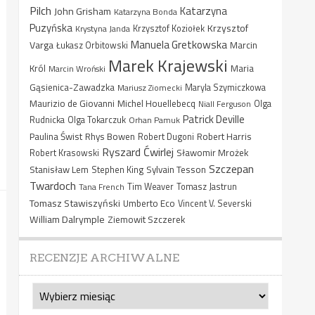
Pilch
Katarzyna
John Grisham
Katarzyna Bonda
Puzyńska
Krzysztof
Krystyna Janda
Krzysztof Koziołek
Manuela Gretkowska
Varga
Marcin
Łukasz Orbitowski
Marek Krajewski
Król
Maria
Marcin Wroński
Gąsienica-Zawadzka
Mariusz Ziomecki
Maryla Szymiczkowa
Maurizio de Giovanni
Michel Houellebecq
Niall Ferguson
Olga
Patrick Deville
Rudnicka
Olga Tokarczuk
Orhan Pamuk
Paulina Świst
Rhys Bowen
Robert Harris
Robert Dugoni
Ryszard Ćwirlej
Sławomir Mrożek
Robert Krasowski
Szczepan
Stanisław Lem
Sylvain Tesson
Stephen King
Twardoch
Tana French
Tim Weaver
Tomasz Jastrun
Tomasz Stawiszyński
Umberto Eco
Vincent V. Severski
William Dalrymple
Ziemowit Szczerek
RECENZJE ARCHIWALNE
Recenzje
archiwalne