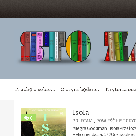
Trochę o sobie…
O czym będzie…
Kryteria oc
Isola
0
,
POLECAM
POWIEŚĆ HISTORY
Allegra Goodman IsolaPrzełoż
Rekomendacja: 5/7Ocena okładk