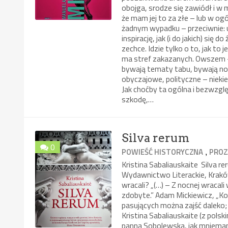
obojga, srodze się zawiódł i w m
że mam jej to za złe – lub w og
żadnym wypadku – przeciwnie: u
inspirację, jak (i do jakich) się 
zechce. Idzie tylko o to, jak to
ma stref zakazanych. Owszem –
bywają tematy tabu, bywają nor
obyczajowe, polityczne – nieki
Jak choćby ta ogólna i bezwzgl
szkodę,…
Silva rerum
0
,
POWIEŚĆ HISTORYCZNA
PROZ
Kristina Sabaliauskaite Silva r
Wydawnictwo Literackie, Krakó
wracali? „(…) – Z nocnej wracali
zdobyte.” Adam Mickiewicz, „Ko
pasujących można zajść daleko;
Kristina Sabaliauskaite (z pol
panna Sobolewska, jak mniemam