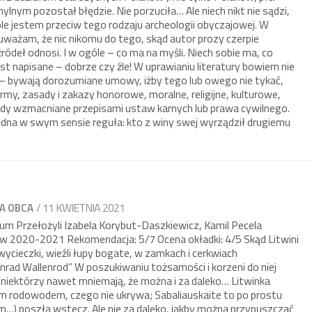
ylnym pozostał błędzie. Nie porzuciła… Ale niech nikt nie sądzi,
óle jestem przeciw tego rodzaju archeologii obyczajowej. W
ważam, że nic nikomu do tego, skąd autor prozy czerpie
do źródeł odnosi. I w ogóle – co ma na myśli. Niech sobie ma, co
 jest napisane – dobrze czy źle! W uprawianiu literatury bowiem nie
 bywają dorozumiane umowy, iżby tego lub owego nie tykać,
my, zasady i zakazy honorowe, moralne, religijne, kulturowe,
edy wzmacniane przepisami ustaw karnych lub prawa cywilnego.
ędna w swym sensie reguła: kto z winy swej wyrządził drugiemu
/ 11 KWIETNIA 2021
A OBCA
erum Przełożyli Izabela Korybut-Daszkiewicz, Kamil Pecela
w 2020-2021 Rekomendacja: 5/7 Ocena okładki: 4/5 Skąd Litwini
 wycieczki, wieźli łupy bogate, w zamkach i cerkwiach
nrad Wallenrod” W poszukiwaniu tożsamości i korzeni do niej
 niektórzy nawet mniemają, że można i za daleko… Litwinka
skim rodowodem, czego nie ukrywa; Sabaliauskaite to po prostu
…) poszła wstecz. Ale nie za daleko, jakby można przypuszczać