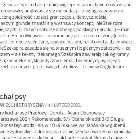
óle geniusz. Spór o takim mniej więcej sensie od dawna trwa wśród
raturoznawcy anglosascy się mu oddają – z uwagi zapewne na
czną zbieżność tudzież graniczące z identycznością
naszym gruncie znaleźli się wyznawcy koncepcji nieSzekspira
iejszych i bliższych naturze dumnego polskiego narodu…) – m.in.
stkim Bruno Winawer – zapomniany już co nieco uczony (doktor
sarz (komedie sceniczne, science fiction), felietonista, dziennikarz i
nieSzekspira zasadza się na słusznym i logicznym założeniu – że
uszem – ale teksty rzekomego Szekspira zawierają tak ogromny
in, ładunek encyklopedyczny niemal, tak erudycyjny, iż jego
hstronnych, gruntownych studiów (i to nie w Anglii, która
chał psy
/ 14 LUTEGO 2022
WIEŚĆ HISTORYCZNA
ry kochał psy Przełożyli Dorota i Adam Elbanowscy
arszawa 2021 Rekomendacja: 5/7 Ocena okładki: 3/5 Długie
Bronsztejn urodził się w 1879 roku we wsi Janówka w guberni
dzinie żydowskiej, odrobinę zamożniejszej niż ówczesna ukraińska
ia mojżeszowego (skądinąd i tak bardzo niska). Bronsztejnowie