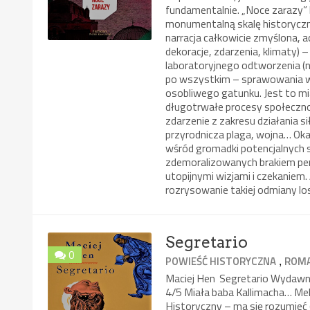
fundamentalnie. „Noce zarazy”
monumentalną skalę historyczne
narracja całkowicie zmyślona, 
dekoracje, zdarzenia, klimaty)
laboratoryjnego odtworzenia (
po wszystkim – sprawowania wł
osobliwego gatunku. Jest to mia
długotrwałe procesy społeczno
zdarzenie z zakresu działania s
przyrodnicza plaga, wojna… Oka
wśród gromadki potencjalnych 
zdemoralizowanych brakiem pe
utopijnymi wizjami i czekaniem
rozrysowanie takiej odmiany l
Segretario
0
,
POWIEŚĆ HISTORYCZNA
ROMA
Maciej Hen Segretario Wydawni
4/5 Miała baba Kallimacha… Mel
Historyczny – ma się rozumieć 