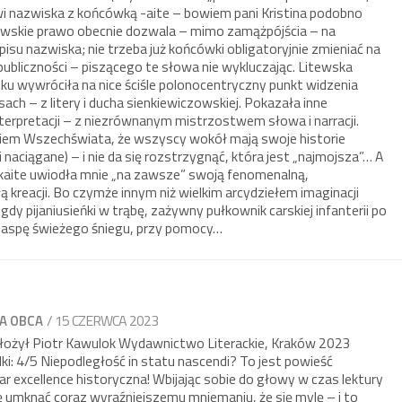
wi nazwiska z końcówką -aite – bowiem pani Kristina podobno
litewskie prawo obecnie dozwala – mimo zamążpójścia – na
isu nazwiska; nie trzeba już końcówki obligatoryjnie zmieniać na
 publiczności – piszącego te słowa nie wykluczając. Litewska
wieku wywróciła na nice ściśle polonocentryczny punkt widzenia
sach – z litery i ducha sienkiewiczowskiej. Pokazała inne
terpretacji – z niezrównanym mistrzostwem słowa i narracji.
kiem Wszechświata, że wszyscy wokół mają swoje historie
i naciągane) – i nie da się rozstrzygnąć, która jest „najmojsza”… A
kaite uwiodła mnie „na zawsze” swoją fenomenalną,
ą kreacji. Bo czymże innym niż wielkim arcydziełem imaginacji
gdy pijaniusieńki w trąbę, zażywny pułkownik carskiej infanterii po
w zaspę świeżego śniegu, przy pomocy…
/ 15 CZERWCA 2023
A OBCA
łożył Piotr Kawulok Wydawnictwo Literackie, Kraków 2023
i: 4/5 Niepodległość in statu nascendi? To jest powieść
r excellence historyczna! Wbijając sobie do głowy w czas lektury
ę umknąć coraz wyraźniejszemu mniemaniu, że się mylę – i to