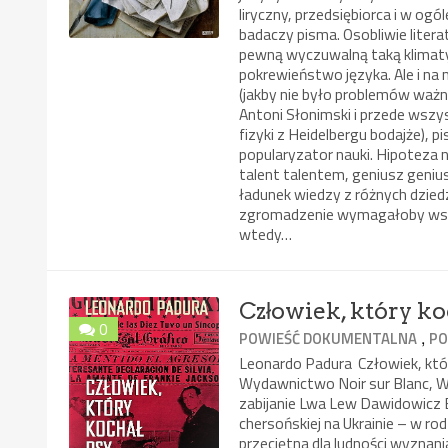
liryczny, przedsiębiorca i w og
badaczy pisma. Osobliwie lite
pewną wyczuwalną taką klimaty
pokrewieństwo języka. Ale i na 
(jakby nie było problemów ważn
Antoni Słonimski i przede wszy
fizyki z Heidelbergu bodajże), pi
popularyzator nauki. Hipoteza 
talent talentem, geniusz geni
ładunek wiedzy z różnych dziedz
zgromadzenie wymagałoby wszec
wtedy…
Człowiek, który ko
0
,
POWIEŚĆ DOKUMENTALNA
PO
Leonardo Padura Człowiek, któ
Wydawnictwo Noir sur Blanc, W
zabijanie Lwa Lew Dawidowicz 
chersońskiej na Ukrainie – w ro
przeciętna dla ludności wyznan