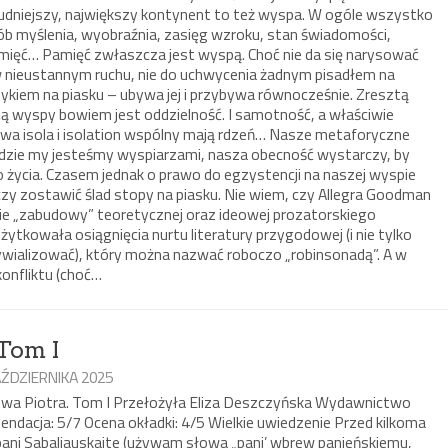
dniejszy, największy kontynent to też wyspa. W ogóle wszystko
ób myślenia, wyobraźnia, zasięg wzroku, stan świadomości,
 pamięć… Pamięć zwłaszcza jest wyspą. Choć nie da się narysować
 w nieustannym ruchu, nie do uchwycenia żadnym pisadłem na
tykiem na piasku – ubywa jej i przybywa równocześnie. Zresztą
tą wyspy bowiem jest oddzielność. I samotność, a właściwie
owa isola i isolation wspólny mają rdzeń… Nasze metaforyczne
gdzie my jesteśmy wyspiarzami, nasza obecność wystarczy, by
o życia. Czasem jednak o prawo do egzystencji na naszej wyspie
zy zostawić ślad stopy na piasku. Nie wiem, czy Allegra Goodman
e „zabudowy” teoretycznej oraz ideowej prozatorskiego
ytkowała osiągnięcia nurtu literatury przygodowej (i nie tylko
ywializować), który można nazwać roboczo „robinsonadą”. A w
 konfliktu (choć…
 Tom I
AŹDZIERNIKA 2025
zowa Piotra. Tom I Przełożyła Eliza Deszczyńska Wydawnictwo
ndacja: 5/7 Ocena okładki: 4/5 Wielkie uwiedzenie Przed kilkoma
 pani Sabaliauskaite (używam słowa „pani’ wbrew panieńskiemu,