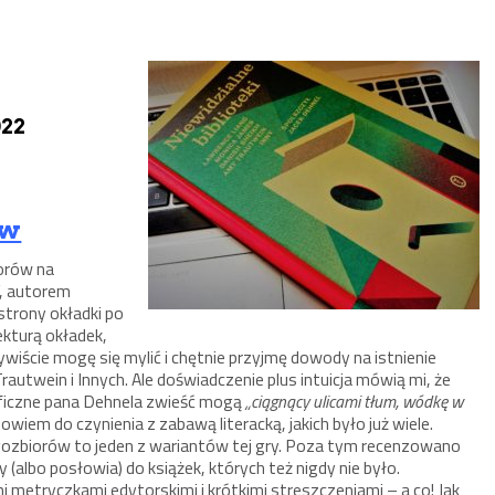
022
ów
torów na
”, autorem
strony okładki po
ekturą okładek,
zywiście mogę się mylić i chętnie przyjmę dowody na istnienie
autwein i Innych. Ale doświadczenie plus intuicja mówią mi, że
kryficzne pana Dehnela zwieść mogą
„ciągnący ulicami tłum, wódkę w
owiem do czynienia z zabawą literacką, jakich było już wiele.
ęgozbiorów to jeden z wariantów tej gry. Poza tym recenzowano
 (albo posłowia) do książek, których też nigdy nie było.
i metryczkami edytorskimi i krótkimi streszczeniami – a co! Jak