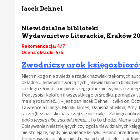
Jacek Dehnel
Niewidzialne biblioteki
Wydawnictwo Literackie, Kraków 2
Rekomendacja: 4/7
Ocena okładki: 4/5
Zwodniczy urok księgozbior
Niech nikogo nie zwiedzie rządek nazwisk rzekomych au
okładce… Jedynym twórcą tych „Niewidzialnych bibliotek
każdego słowa – od pierwszej, graficznie wypieszczonej 
frontyspis i kolofon (i wszystkiego w środku, pomiędzy t
ma się rozumieć…) – jest pan Jacek Dehnel. I tylko on. Oc
Lawrence’a Lianga, Moniki James, Danisha Sheikha, Amy Tr
raczej (bez nacisku na raczej) się nie mylę… Zabiegi apo
parku wypitą albo zachód słońca
…
„
I o to chodzi. Mamy tu b
Opisywanie nieistniejących czy zgoła niewidzialnych ksi
nieistniejące, nigdy nienapisane książki. Pisano przedmowy
Preparowano katalogi nieistniejących bibliotek – z pełnym