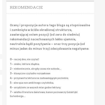
REKOMENDACJE
Oceny i propozycje autora tego bloga są stopniowalne
i zamknięte w ściśle określonej strukturze,
zawierającej osiem pozycji (od zera do siedmiu)
rekomendacji nacechowanych lekko ujemnie,
neutralnie bądź pozytywnie – oraz trzy pozycje (od
minus jeden do minus trzy) zdecydowanie negatywne:
0
– raczej dno; nie czytać!
1
– słabe, lektura zbędna;
2
– niekoniecznie, ale gdy czasu nie szkoda...
3
– klasyczne czytadło rozrywkowe
4
– przyzwoita lektura na zadowalającym poziomie;
5
- sine qua non ambitnego czytelnika;
6
– arcydzieło ze wszech miar godne lektury;
7
– wielka literatura światowa; kanon poznawczy Galaktyki
Gutenberga...