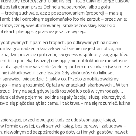
ratury teoretyczno-bibliofilskiej – Italo Calvino i Jorge Luisowi
ci) zostali obrani przez Dehnela na patronów (albo zgoła
– trochę zuchwale, acz z poszanowaniem (proporcji – ma się
 ambitnie i odrobinę megalomańsko (to nie zarzut – przeciwnie:
metafizycznej, wysublimowanej i smakoszowskiej. Książki o
bliotekach plasują się przecież jeszcze wyżej…
 wydobywanych z pamięci tropach, po odkrywanych na nowo
u idea gromadzenia książek wokół siebie nie jest ani obca, ani
 znajdzie poczucie i potrzebę
sui generis
wspólnoty księgojadów.
nt (i to poniekąd ważny) opisujący niemal dokładnie me własne
z lata spędzone w szkole średniej i potem na studiach (w sumie z
 (składkowo!) liczne książki. Gdy zbiór urósł do kilkuset
sprawiedliwie podzielić, jakby co. Przeto zmobilizowaliśmy
ilnego – ma się rozumieć. Opłata w znaczkach skarbowych… W ten
zuciliśmy na sąd, gdyby jakiś rozwód lub coś w tym rodzaju…
arskiej dwa pojemne, solidne regały (stoją i służą, skurczybyki,
yło się pięćdziesiąt lat temu. I tak trwa – ma się rozumieć, już na
bierającej, przechowującej tudzież udostępniającej księgi,
 i w formie czystej, czyli samych ksiąg, bez oprawy i zabudowy –
ym, niewolnym od bezpośredniego dotyku i innych gestów, nawet