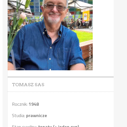
TOMASZ SAS
Rocznik:
1948
Studia:
prawnicze
Stan cywilny:
żonaty (+ jeden syn)