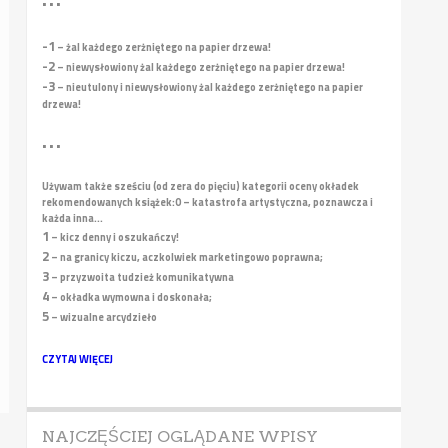
• • •
-1
– żal każdego zerżniętego na papier drzewa!
-2
– niewysłowiony żal każdego zerżniętego na papier drzewa!
-3
– nieutulony i niewysłowiony żal każdego zerżniętego na papier
drzewa!
• • •
Używam także sześciu (od zera do pięciu) kategorii oceny okładek
rekomendowanych książek:
0 – katastrofa artystyczna, poznawcza i
każda inna...
1
– kicz denny i oszukańczy!
2
– na granicy kiczu, aczkolwiek marketingowo poprawna;
3
– przyzwoita tudzież komunikatywna
4
– okładka wymowna i doskonała;
5
– wizualne arcydzieło
CZYTAJ WIĘCEJ
NAJCZĘŚCIEJ OGLĄDANE WPISY