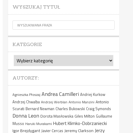
WYSZUKAJ TYTUŁ
KATEGORIE
Kategorie
AUTORZY:
Andrea Camilleri
Agnieszka Płoszaj
Andriej Kurkow
Antonio
Andrzej Chwalba
Andrzej Werblan
Antonio Manzini
Scurati
Bernard Newman
Charles Bukowski
Craig Symonds
Donna Leon
Dorota Masłowska
Giles Milton
Guillaume
Hubert Klimko-Dobrzaniecki
Musso
Haruki Murakami
Jerzy
Igor Brejdygant
Jeremy Clarkson
Javier Cercas