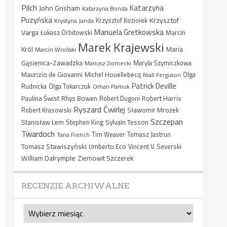
Pilch
Katarzyna
John Grisham
Katarzyna Bonda
Puzyńska
Krzysztof
Krystyna Janda
Krzysztof Koziołek
Manuela Gretkowska
Varga
Marcin
Łukasz Orbitowski
Marek Krajewski
Król
Maria
Marcin Wroński
Gąsienica-Zawadzka
Mariusz Ziomecki
Maryla Szymiczkowa
Maurizio de Giovanni
Michel Houellebecq
Niall Ferguson
Olga
Patrick Deville
Rudnicka
Olga Tokarczuk
Orhan Pamuk
Paulina Świst
Rhys Bowen
Robert Harris
Robert Dugoni
Ryszard Ćwirlej
Sławomir Mrożek
Robert Krasowski
Szczepan
Stanisław Lem
Sylvain Tesson
Stephen King
Twardoch
Tana French
Tim Weaver
Tomasz Jastrun
Tomasz Stawiszyński
Umberto Eco
Vincent V. Severski
William Dalrymple
Ziemowit Szczerek
RECENZJE ARCHIWALNE
Recenzje
archiwalne