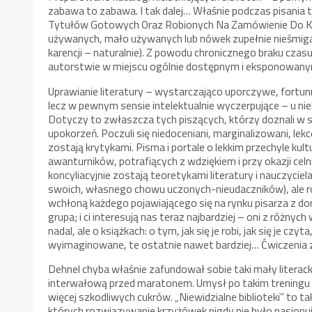
zabawa to zabawa. I tak dalej… Właśnie podczas pisania
Tytułów Gotowych Oraz Robionych Na Zamówienie Do Ksi
używanych, mało używanych lub nówek zupełnie nieśmiga
karencji – naturalnie). Z powodu chronicznego braku cza
autorstwie w miejscu ogólnie dostępnym i eksponowany
Uprawianie literatury – wystarczająco uporczywe, fortu
lecz w pewnym sensie intelektualnie wyczerpujące – u ni
Dotyczy to zwłaszcza tych piszących, którzy doznali w
upokorzeń. Poczuli się niedoceniani, marginalizowani, lekc
zostają krytykami. Pisma i portale o lekkim przechyle kul
awanturników, potrafiących z wdziękiem i przy okazji cel
koncyliacyjnie zostają teoretykami literatury i nauczyci
swoich, własnego chowu uczonych-nieudaczników), ale 
wchłoną każdego pojawiającego się na rynku pisarza z do
grupa; i ci interesują nas teraz najbardziej – oni z różn
nadal, ale o książkach: o tym, jak się je robi, jak się je cz
wyimaginowane, te ostatnie nawet bardziej… Ćwiczenia z
Dehnel chyba właśnie zafundował sobie taki mały literacki 
interwałową przed maratonem. Umysł po takim treningu na
więcej szkodliwych cukrów. „Niewidzialne biblioteki” to tak
których rozwiązywanie krzyżówek nigdy nie było pasjonu