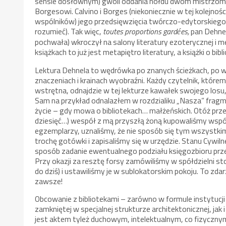
sensie dosłownym) gwoli oddania hołdu dwóm mistrzom lite
Borgesowi. Calvino i Borges (niekoniecznie w tej kolejnoś
wspólników) jego przedsięwzięcia twórczo-edytorskiego 
rozumieć). Tak więc,
toutes proportions gard
es,
pan Dehnel
é
pochwała) wkroczył na salony literatury ezoterycznej i 
książkach to już jest metapiętro literatury, a książki o bi
Lektura Dehnela to wędrówka po znanych ścieżkach, po
znaczeniach i krainach wyobraźni. Każdy czytelnik, którem
wstrętna, odnajdzie w tej lekturze kawałek swojego losu,
Sam na przykład odnalazłem w rozdzialiku „Nasza” fragme
życie – gdy mowa o bibliotekach… małżeńskich. Otóż prze
dziesięć…) wespół z mą przyszłą żoną kupowaliśmy wspólnie
egzemplarzy, uznaliśmy, że nie sposób się tym wszystkim 
trochę gotówki i zapisaliśmy się w urzędzie. Stanu Cyw
sposób zadanie ewentualnego podziału księgozbioru przer
Przy okazji za resztę forsy zamówiliśmy w spółdzielni stol
do dziś) i ustawiliśmy je w sublokatorskim pokoju. To zdarz
zawsze!
Obcowanie z bibliotekami – zarówno w formule instytucji z
zamkniętej w specjalnej strukturze architektonicznej, jak
jest aktem tyleż duchowym, intelektualnym, co fizyczn