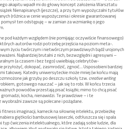
 tego akapitu wpadł mi do głowy koncept założenia Warsztatu
ążek Nienapisanych (jeszcze), a przy tym wypożyczalni tytułów
nych (różnica w cenie wypożyczenia i okresie gwarantowanej
su pomysł ten odstępuję – w zamian za wzmiankę o jego
m.
nne pod każdym względem (nie pomijając oczywiście finansowego)
ektórych autorów rodzi potrzebę przejścia na poziom meta-.
 swym życiu twórczym i nietwórczym prawdziwych bądź urojonych
eważeni. Najbardziej brutalni z nich, bezwzględni i agresywni –
turalnym (a czasem i bez tego) uwielbiają celebrytów-
nie przyłożyć, dokopać, zasmrodzić, zgnoić… Usposobieni bardziej
elami takowej. Katedry uniwersyteckie może mniej (w końcu mają
rozmnożone jak grzyby po deszczu szkoły tzw.
creative writing
robkiem, gotowego nauczać – jak się to robi. W końcu trzecia
ych ważnych powodów przestają pisać książki; mimo to chcą pisać
yta, gromadzi, kocha, nienawidzi. Te prawdziwe – i te
 wyobraźni zawsze są polecane i pożądane.
fitness imaginacji, karnecik na siłownię intelektu, przebieżkę
biera giętkości bambusowej laseczki, odtłuszcza się i spala
i typ ćwiczenia intelektualnego, które zadają sobie ludzie, dla
jące, albowiem zbyt wydawało się łatwe. Istotą takiego zadania