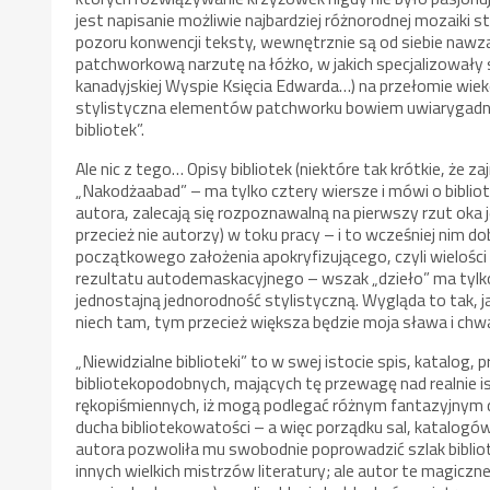
jest napisanie możliwie najbardziej różnorodnej mozaiki s
pozoru konwencji teksty, wewnętrznie są od siebie naw
patchworkową narzutę na łóżko, w jakich specjalizowały s
kanadyjskiej Wyspie Księcia Edwarda…) na przełomie wie
stylistyczna elementów patchworku bowiem uwiarygadn
bibliotek”.
Ale nic z tego… Opisy bibliotek (niektóre tak krótkie, że z
„Nakodżaabad” – ma tylko cztery wiersze i mówi o bibli
autora, zalecają się rozpoznawalną na pierwszy rzut oka 
przecież nie autorzy) w toku pracy – i to wcześniej nim
początkowego założenia apokryfizującego, czyli wielośc
rezultatu autodemaskacyjnego – wszak „dzieło” ma tyl
jednostajną jednorodność stylistyczną. Wygląda to tak, j
niech tam, tym przecież większa będzie moja sława i chw
„Niewidzialne biblioteki” to w swej istocie spis, katalog
bibliotekopodobnych, mających tę przewagę nad realnie is
rękopiśmiennych, iż mogą podlegać różnym fantazyjnym 
ducha bibliotekowatości – a więc porządku sal, katalogów
autora pozwoliła mu swobodnie poprowadzić szlak bibli
innych wielkich mistrzów literatury; ale autor te magiczn