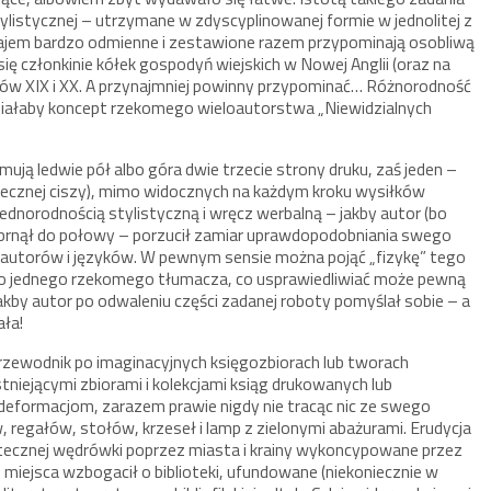
tylistycznej – utrzymane w zdyscyplinowanej formie w jednolitej z
zajem bardzo odmienne i zestawione razem przypominają osobliwą
ię członkinie kółek gospodyń wiejskich w Nowej Anglii (oraz na
ków XIX i XX. A przynajmniej powinny przypominać… Różnorodność
iałaby koncept rzekomego wieloautorstwa „Niewidzialnych
ajmują ledwie pół albo góra dwie trzecie strony druku, zaś jeden –
otecznej ciszy), mimo widocznych na każdym kroku wysiłków
jednorodnością stylistyczną i wręcz werbalną – jakby autor (bo
 dobrnął do połowy – porzucił zamiar uprawdopodobniania swego
i autorów i języków. W pewnym sensie można pojąć „fizykę” tego
ko jednego rzekomego tłumacza, co usprawiedliwiać może pewną
akby autor po odwaleniu części zadanej roboty pomyślał sobie – a
ała!
, przewodnik po imaginacyjnych księgozbiorach lub tworach
tniejącymi zbiorami i kolekcjami ksiąg drukowanych lub
deformacjom, zarazem prawie nigdy nie tracąc nic ze swego
, regałów, stołów, krzeseł i lamp z zielonymi abażurami. Erudycja
otecznej wędrówki poprzez miasta i krainy wykoncypowane przez
e miejsca wzbogacił o biblioteki, ufundowane (niekoniecznie w