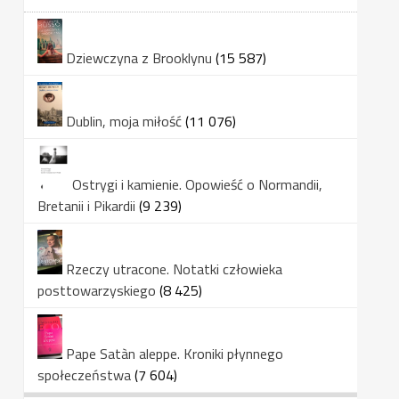
Dziewczyna z Brooklynu
(15 587)
Dublin, moja miłość
(11 076)
Ostrygi i kamienie. Opowieść o Normandii,
Bretanii i Pikardii
(9 239)
Rzeczy utracone. Notatki człowieka
posttowarzyskiego
(8 425)
Pape Satàn aleppe. Kroniki płynnego
społeczeństwa
(7 604)