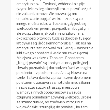
emeryturze w… Toskanii, wódeczki nie pije
(wyrok lekarskiego konsylium), dupczyć też już
nie za bardzo może. Ale pozwalają mu
umiarkowanie popijać winko – zresztą co
innego można robić w Toskanii, gdy jest się
wielkopolskim pyrem, przypadkiem bogatym,
ale wciąż głupim jak but i niewrażliwym na
okoliczności przyrody tudzież dorobek tysięcy
lat cywilizacji śródziemnomorskiej? Taki los na
emeryturze zafundował mu Ćwirlej – widocznie
lubi swego bohatera (i wiele mu zawdzięcza).
Mniejsza wszakże z Teosiem. Bohaterami
„Nagiej prawdy” są kontynuatorzy policyjnej
chwały poznańskiej dochodzeniówki w drugim
pokoleniu – z podkomisarz Anetą Nowak na
czele. Ta twardzielka z prawniczym dyplomem
po staremu zasuwa szamotulskimi ścieżkami
na ścigaczu suzuki strasząc miejscowe
wampiry i innych popaprańców swą rudą
czupryną ponadnormatywnej wielkości. Dróżki
są szamotulskie, bo zmówieni mizogini z
wojewódzkiej szurnęli ją do powiatu, by tam