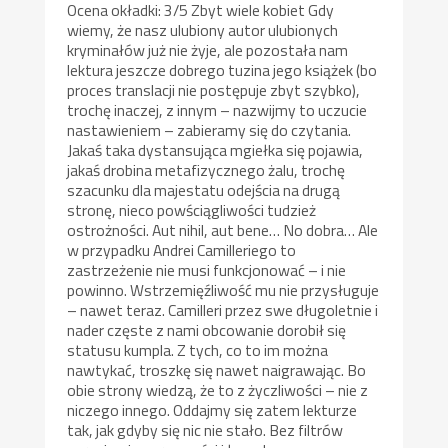
Ocena okładki: 3/5 Zbyt wiele kobiet Gdy
wiemy, że nasz ulubiony autor ulubionych
kryminałów już nie żyje, ale pozostała nam
lektura jeszcze dobrego tuzina jego książek (bo
proces translacji nie postępuje zbyt szybko),
trochę inaczej, z innym – nazwijmy to uczucie
nastawieniem – zabieramy się do czytania.
Jakaś taka dystansująca mgiełka się pojawia,
jakaś drobina metafizycznego żalu, trochę
szacunku dla majestatu odejścia na drugą
stronę, nieco powściągliwości tudzież
ostrożności. Aut nihil, aut bene… No dobra… Ale
w przypadku Andrei Camilleriego to
zastrzeżenie nie musi funkcjonować – i nie
powinno. Wstrzemięźliwość mu nie przysługuje
– nawet teraz. Camilleri przez swe długoletnie i
nader częste z nami obcowanie dorobił się
statusu kumpla. Z tych, co to im można
nawtykać, troszkę się nawet naigrawając. Bo
obie strony wiedzą, że to z życzliwości – nie z
niczego innego. Oddajmy się zatem lekturze
tak, jak gdyby się nic nie stało. Bez filtrów