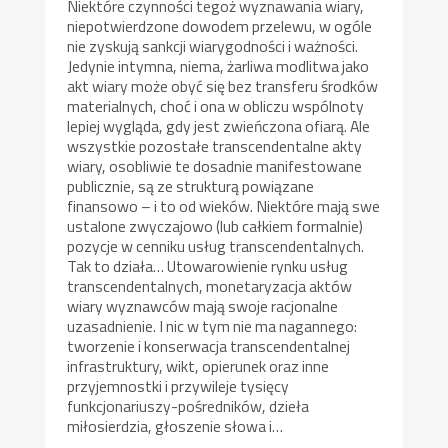
Niektóre czynności tegoż wyznawania wiary,
niepotwierdzone dowodem przelewu, w ogóle
nie zyskują sankcji wiarygodności i ważności.
Jedynie intymna, niema, żarliwa modlitwa jako
akt wiary może obyć się bez transferu środków
materialnych, choć i ona w obliczu wspólnoty
lepiej wygląda, gdy jest zwieńczona ofiarą. Ale
wszystkie pozostałe transcendentalne akty
wiary, osobliwie te dosadnie manifestowane
publicznie, są ze strukturą powiązane
finansowo – i to od wieków. Niektóre mają swe
ustalone zwyczajowo (lub całkiem formalnie)
pozycje w cenniku usług transcendentalnych.
Tak to działa… Utowarowienie rynku usług
transcendentalnych, monetaryzacja aktów
wiary wyznawców mają swoje racjonalne
uzasadnienie. I nic w tym nie ma nagannego:
tworzenie i konserwacja transcendentalnej
infrastruktury, wikt, opierunek oraz inne
przyjemnostki i przywileje tysięcy
funkcjonariuszy-pośredników, dzieła
miłosierdzia, głoszenie słowa i…