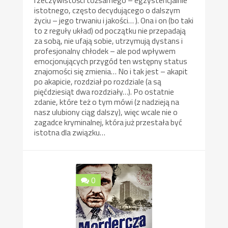
istotnego, często decydującego o dalszym
życiu – jego trwaniu i jakości… ). Ona i on (bo taki
to z reguły układ) od początku nie przepadają
za sobą, nie ufają sobie, utrzymują dystans i
profesjonalny chłodek – ale pod wpływem
emocjonujących przygód ten wstępny status
znajomości się zmienia… No i tak jest – akapit
po akapicie, rozdział po rozdziale (a są
pięćdziesiąt dwa rozdziały…). Po ostatnie
zdanie, które też o tym mówi (z nadzieją na
nasz ulubiony ciąg dalszy), więc wcale nie o
zagadce kryminalnej, która już przestała być
istotna dla związku…
0