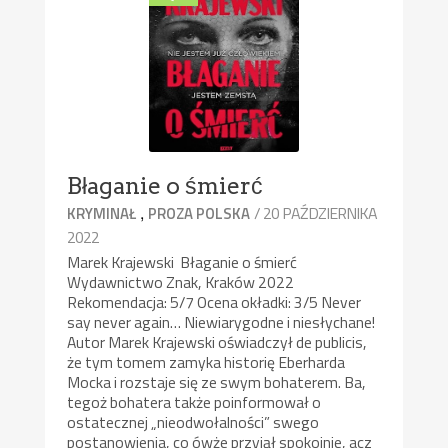
Błaganie o śmierć
,
/ 20 PAŹDZIERNIKA
KRYMINAŁ
PROZA POLSKA
2022
Marek Krajewski Błaganie o śmierć
Wydawnictwo Znak, Kraków 2022
Rekomendacja: 5/7 Ocena okładki: 3/5 Never
say never again… Niewiarygodne i niesłychane!
Autor Marek Krajewski oświadczył de publicis,
że tym tomem zamyka historię Eberharda
Mocka i rozstaje się ze swym bohaterem. Ba,
tegoż bohatera także poinformował o
ostatecznej „nieodwołalności” swego
postanowienia, co ówże przyjął spokojnie, acz