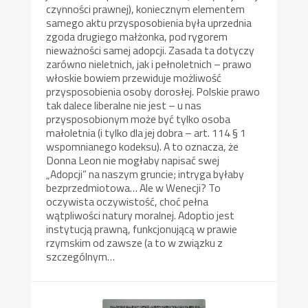
czynności prawnej), koniecznym elementem
samego aktu przysposobienia była uprzednia
zgoda drugiego małżonka, pod rygorem
nieważności samej adopcji. Zasada ta dotyczy
zarówno nieletnich, jak i pełnoletnich – prawo
włoskie bowiem przewiduje możliwość
przysposobienia osoby dorosłej. Polskie prawo
tak dalece liberalne nie jest – u nas
przysposobionym może być tylko osoba
małoletnia (i tylko dla jej dobra – art. 114 § 1
wspomnianego kodeksu). A to oznacza, że
Donna Leon nie mogłaby napisać swej
„Adopcji” na naszym gruncie; intryga byłaby
bezprzedmiotowa… Ale w Wenecji? To
oczywista oczywistość, choć pełna
wątpliwości natury moralnej. Adoptio jest
instytucją prawną, funkcjonującą w prawie
rzymskim od zawsze (a to w związku z
szczególnym…