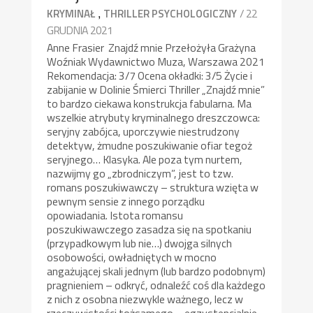
,
/ 22
KRYMINAŁ
THRILLER PSYCHOLOGICZNY
GRUDNIA 2021
Anne Frasier Znajdź mnie Przełożyła Grażyna
Woźniak Wydawnictwo Muza, Warszawa 2021
Rekomendacja: 3/7 Ocena okładki: 3/5 Życie i
zabijanie w Dolinie Śmierci Thriller „Znajdź mnie”
to bardzo ciekawa konstrukcja fabularna. Ma
wszelkie atrybuty kryminalnego dreszczowca:
seryjny zabójca, uporczywie niestrudzony
detektyw, żmudne poszukiwanie ofiar tegoż
seryjnego… Klasyka. Ale poza tym nurtem,
nazwijmy go „zbrodniczym”, jest to tzw.
romans poszukiwawczy – struktura wzięta w
pewnym sensie z innego porządku
opowiadania. Istota romansu
poszukiwawczego zasadza się na spotkaniu
(przypadkowym lub nie…) dwojga silnych
osobowości, owładniętych w mocno
angażującej skali jednym (lub bardzo podobnym)
pragnieniem – odkryć, odnaleźć coś dla każdego
z nich z osobna niezwykle ważnego, lecz w
rzeczywistości tożsamego – egzystencjalnie