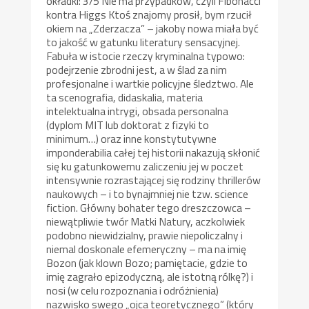
okładki: 3/5 Nie ma przypadków, czyli Fibonacci
kontra Higgs Ktoś znajomy prosił, bym rzucił
okiem na „Zderzacza” – jakoby nowa miała być
to jakość w gatunku literatury sensacyjnej.
Fabuła w istocie rzeczy kryminalna typowo:
podejrzenie zbrodni jest, a w ślad za nim
profesjonalne i wartkie policyjne śledztwo. Ale
ta scenografia, didaskalia, materia
intelektualna intrygi, obsada personalna
(dyplom MIT lub doktorat z fizyki to
minimum…) oraz inne konstytutywne
imponderabilia całej tej historii nakazują skłonić
się ku gatunkowemu zaliczeniu jej w poczet
intensywnie rozrastającej się rodziny thrillerów
naukowych – i to bynajmniej nie tzw. science
fiction. Główny bohater tego dreszczowca –
niewątpliwie twór Matki Natury, aczkolwiek
podobno niewidzialny, prawie niepoliczalny i
niemal doskonale efemeryczny – ma na imię
Bozon (jak klown Bozo; pamiętacie, gdzie to
imię zagrało epizodyczną, ale istotną rólkę?) i
nosi (w celu rozpoznania i odróżnienia)
nazwisko swego „ojca teoretycznego” (który