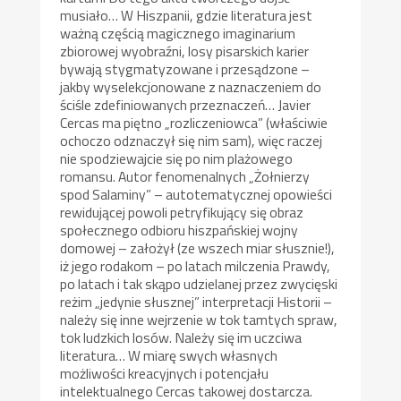
musiało… W Hiszpanii, gdzie literatura jest
ważną częścią magicznego imaginarium
zbiorowej wyobraźni, losy pisarskich karier
bywają stygmatyzowane i przesądzone –
jakby wyselekcjonowane z naznaczeniem do
ściśle zdefiniowanych przeznaczeń… Javier
Cercas ma piętno „rozliczeniowca” (właściwie
ochoczo odznaczył się nim sam), więc raczej
nie spodziewajcie się po nim plażowego
romansu. Autor fenomenalnych „Żołnierzy
spod Salaminy” – autotematycznej opowieści
rewidującej powoli petryfikujący się obraz
społecznego odbioru hiszpańskiej wojny
domowej – założył (ze wszech miar słusznie!),
iż jego rodakom – po latach milczenia Prawdy,
po latach i tak skąpo udzielanej przez zwycięski
reżim „jedynie słusznej” interpretacji Historii –
należy się inne wejrzenie w tok tamtych spraw,
tok ludzkich losów. Należy się im uczciwa
literatura… W miarę swych własnych
możliwości kreacyjnych i potencjału
intelektualnego Cercas takowej dostarcza.