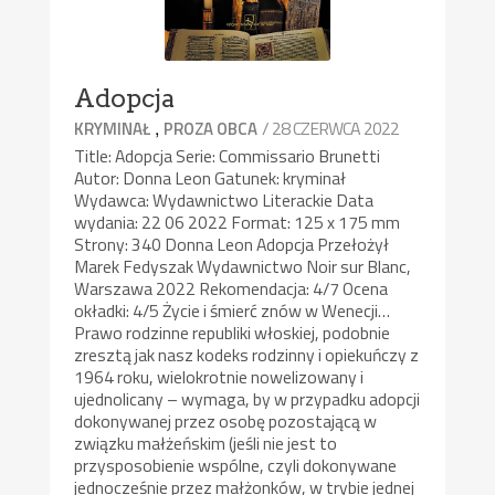
Adopcja
,
/ 28 CZERWCA 2022
KRYMINAŁ
PROZA OBCA
Title: Adopcja Serie: Commissario Brunetti
Autor: Donna Leon Gatunek: kryminał
Wydawca: Wydawnictwo Literackie Data
wydania: 22 06 2022 Format: 125 x 175 mm
Strony: 340 Donna Leon Adopcja Przełożył
Marek Fedyszak Wydawnictwo Noir sur Blanc,
Warszawa 2022 Rekomendacja: 4/7 Ocena
okładki: 4/5 Życie i śmierć znów w Wenecji…
Prawo rodzinne republiki włoskiej, podobnie
zresztą jak nasz kodeks rodzinny i opiekuńczy z
1964 roku, wielokrotnie nowelizowany i
ujednolicany – wymaga, by w przypadku adopcji
dokonywanej przez osobę pozostającą w
związku małżeńskim (jeśli nie jest to
przysposobienie wspólne, czyli dokonywane
jednocześnie przez małżonków, w trybie jednej