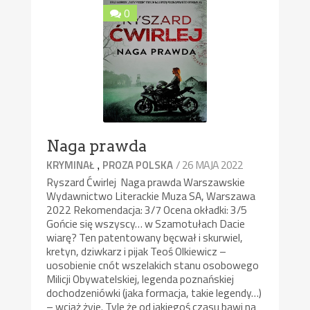
0
Naga prawda
,
/ 26 MAJA 2022
KRYMINAŁ
PROZA POLSKA
Ryszard Ćwirlej Naga prawda Warszawskie
Wydawnictwo Literackie Muza SA, Warszawa
2022 Rekomendacja: 3/7 Ocena okładki: 3/5
Gońcie się wszyscy… w Szamotułach Dacie
wiarę? Ten patentowany bęcwał i skurwiel,
kretyn, dziwkarz i pijak Teoś Olkiewicz –
uosobienie cnót wszelakich stanu osobowego
Milicji Obywatelskiej, legenda poznańskiej
dochodzeniówki (jaka formacja, takie legendy…)
– wciąż żyje. Tyle że od jakiegoś czasu bawi na