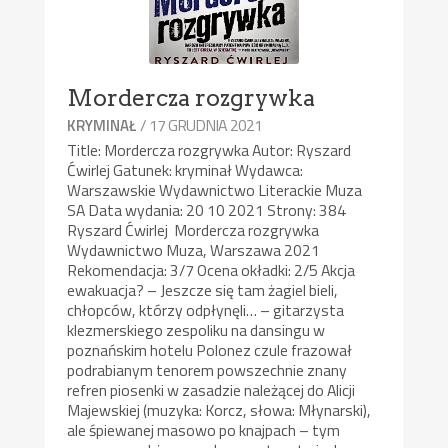
Mordercza rozgrywka
/ 17 GRUDNIA 2021
KRYMINAŁ
Title: Mordercza rozgrywka Autor: Ryszard
Ćwirlej Gatunek: kryminał Wydawca:
Warszawskie Wydawnictwo Literackie Muza
SA Data wydania: 20 10 2021 Strony: 384
Ryszard Ćwirlej Mordercza rozgrywka
Wydawnictwo Muza, Warszawa 2021
Rekomendacja: 3/7 Ocena okładki: 2/5 Akcja
ewakuacja? – Jeszcze się tam żagiel bieli,
chłopców, którzy odpłynęli… – gitarzysta
klezmerskiego zespoliku na dansingu w
poznańskim hotelu Polonez czule frazował
podrabianym tenorem powszechnie znany
refren piosenki w zasadzie należącej do Alicji
Majewskiej (muzyka: Korcz, słowa: Młynarski),
ale śpiewanej masowo po knajpach – tym