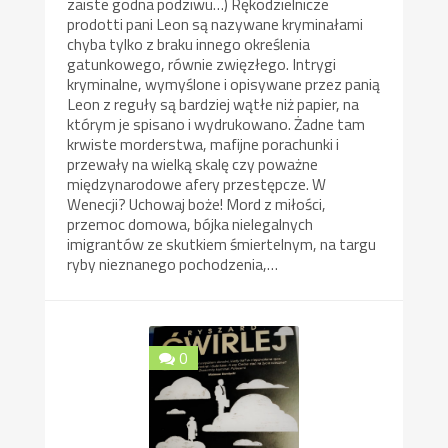
zaiste godna podziwu…) Rękodzielnicze
prodotti pani Leon są nazywane kryminałami
chyba tylko z braku innego określenia
gatunkowego, równie zwięzłego. Intrygi
kryminalne, wymyślone i opisywane przez panią
Leon z reguły są bardziej wątłe niż papier, na
którym je spisano i wydrukowano. Żadne tam
krwiste morderstwa, mafijne porachunki i
przewały na wielką skalę czy poważne
międzynarodowe afery przestępcze. W
Wenecji? Uchowaj boże! Mord z miłości,
przemoc domowa, bójka nielegalnych
imigrantów ze skutkiem śmiertelnym, na targu
ryby nieznanego pochodzenia,…
0