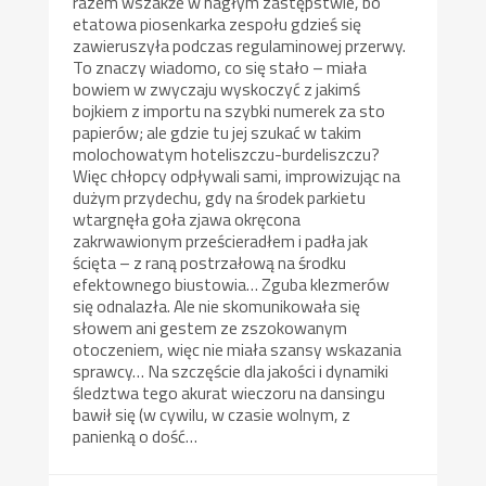
razem wszakże w nagłym zastępstwie, bo
etatowa piosenkarka zespołu gdzieś się
zawieruszyła podczas regulaminowej przerwy.
To znaczy wiadomo, co się stało – miała
bowiem w zwyczaju wyskoczyć z jakimś
bojkiem z importu na szybki numerek za sto
papierów; ale gdzie tu jej szukać w takim
molochowatym hoteliszczu-burdeliszczu?
Więc chłopcy odpływali sami, improwizując na
dużym przydechu, gdy na środek parkietu
wtargnęła goła zjawa okręcona
zakrwawionym prześcieradłem i padła jak
ścięta – z raną postrzałową na środku
efektownego biustowia… Zguba klezmerów
się odnalazła. Ale nie skomunikowała się
słowem ani gestem ze zszokowanym
otoczeniem, więc nie miała szansy wskazania
sprawcy… Na szczęście dla jakości i dynamiki
śledztwa tego akurat wieczoru na dansingu
bawił się (w cywilu, w czasie wolnym, z
panienką o dość…