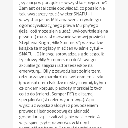
„sytuacja w porządku – wszystko spieprzone”.
Zamiast detalicznie opowiadać, co poszło nie
tak, wystarczy rzucić w eter SNAFU – i
wszystko jasne. Militarna wersja cywilnego i
ogólnocywilizacyjnego prawa Murphy’ego
(jeżeli coś może się nie udać, wykopyrtnie się na
pewno…) ma zastosowanie w nowej powieści
Stephena Kinga „Billy Summers”; w zasadzie
książka ta mogłaby mieć ten właśnie tytuł –
SNAFU… Oś intrygi sprowadza się do tego, iż
tytułowy Billy Summers ma dość swego
aktualnego zajęcia i rad przeszedłby na
emeryturę… Billy z zawodu jest żołnierzem,
odznaczanym parokrotnie weteranem z Iraku
(pacyfikatorem Faludży między innymi), byłym
członkiem korpusu piechoty morskiej (z tych,
co to do śmierci „Semper Fi!”) o elitarnej
specjalności (strzelec wyborowy…). A po
wyjściu z wojska założył i z powodzeniem
prowadził jednoosobową działalność
gospodarczą – czyli zabijanie na zlecenie. A
więc spieniężył sprawności, w których
wyszkolił go korpus. Oczywiście miał pewne