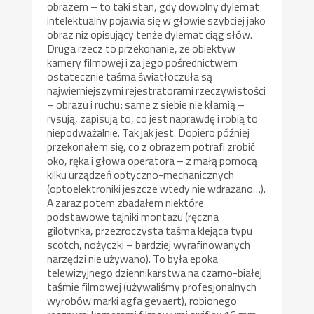
obrazem – to taki stan, gdy dowolny dylemat
intelektualny pojawia się w głowie szybciej jako
obraz niż opisujący tenże dylemat ciąg słów.
Druga rzecz to przekonanie, że obiektyw
kamery filmowej i za jego pośrednictwem
ostatecznie taśma światłoczuła są
najwierniejszymi rejestratorami rzeczywistości
– obrazu i ruchu; same z siebie nie kłamią –
rysują, zapisują to, co jest naprawdę i robią to
niepodważalnie. Tak jak jest. Dopiero później
przekonałem się, co z obrazem potrafi zrobić
oko, ręka i głowa operatora – z małą pomocą
kilku urządzeń optyczno-mechanicznych
(optoelektroniki jeszcze wtedy nie wdrażano…).
A zaraz potem zbadałem niektóre
podstawowe tajniki montażu (ręczna
gilotynka, przezroczysta taśma klejąca typu
scotch, nożyczki – bardziej wyrafinowanych
narzędzi nie używano). To była epoka
telewizyjnego dziennikarstwa na czarno-białej
taśmie filmowej (używaliśmy profesjonalnych
wyrobów marki agfa gevaert), robionego