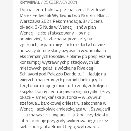
/ 25 CZERWCA 2021
KRYMINAŁ
Donna Leon Pokusa przebaczenia Przełożył
Marek Fedyszak Wydawnictwo Noir sur Blanc,
Warszawa 2021 Rekomendacja: 3/7 Ocena
okładki: 3/5 Nuda w Wenecji I znów plan
Wenecji, lekko sfatygowany – by nie
powiedzieć, że złachany, przetarty na
zgięciach, w paru miejscach rozdarty tudzież
noszący dumne ślady używania w warunkach
ekstremalnych (osobliwie plamy po pospiesznej
konsumpcji wytrawnych pistacjowych lub
miętowych gelati z wózka na Riva degli
Schiavoni pod Palazzo Dandolo…) – ląduje na
wierzchu papierowych piramid flankujących
terytorium mojego biurka. To znak, że kolejna
książka Donny Leon pojawiła się na rynku. (Przy
okazji – amerykańska autorka – w „cywilu”
szefowa… barokowej orkiestry, zakochana w
Wenecji, aczkolwiek mieszkająca w… Szwajcarii
– tak na wszelki wypadek – już od trzydziestu
lat relacjonuje przygody wykreowanego przez
siebie policjanta Brunettiego; wytrwałość