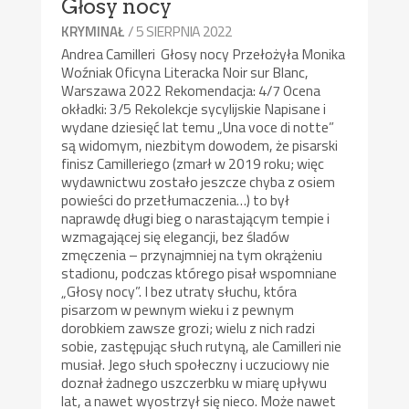
Głosy nocy
/ 5 SIERPNIA 2022
KRYMINAŁ
Andrea Camilleri Głosy nocy Przełożyła Monika
Woźniak Oficyna Literacka Noir sur Blanc,
Warszawa 2022 Rekomendacja: 4/7 Ocena
okładki: 3/5 Rekolekcje sycylijskie Napisane i
wydane dziesięć lat temu „Una voce di notte”
są widomym, niezbitym dowodem, że pisarski
finisz Camilleriego (zmarł w 2019 roku; więc
wydawnictwu zostało jeszcze chyba z osiem
powieści do przetłumaczenia…) to był
naprawdę długi bieg o narastającym tempie i
wzmagającej się elegancji, bez śladów
zmęczenia – przynajmniej na tym okrążeniu
stadionu, podczas którego pisał wspomniane
„Głosy nocy”. I bez utraty słuchu, która
pisarzom w pewnym wieku i z pewnym
dorobkiem zawsze grozi; wielu z nich radzi
sobie, zastępując słuch rutyną, ale Camilleri nie
musiał. Jego słuch społeczny i uczuciowy nie
doznał żadnego uszczerbku w miarę upływu
lat, a nawet wyostrzył się nieco. Może nawet