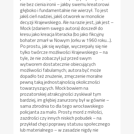
nie bez cienia ironii – jakby swemu kreatorowi
głęboko i fundamentalnie nie wierzył. To jest
jakiś cień nadziei, jakiś otworek w monolicie
decyzji Krajewskiego. Ale na razie jest, jak jest –
Mock (zdaniem swego autora) doszedł do
kresu jako kreacja literacka (bo jako fikcyjny
bohater zmarł w Nowym Jorku w 1960 roku…).
Po prostu, jak się wydaje, wyczerpały się nie
tylko twórcze możliwości Krajewskiego – na
tyle, że nie zobaczył już przed swym
wytworem dostatecznie obiecujących
możliwości fabularnych; autora być może
dopadło też znużenie, zmęczenie moralne
pewną taką jednostajnością okoliczności
towarzyszących. Mock bowiem na
prozatorskiej atrakcyjności zyskiwał tym
bardziej, im głębiej zanurzony był w gównie –
sama zbrodnia to dla tego wrocławskiego
policjanta za mało. Prosty mord z miłości,
zazdrości czy innych niskich pobudek – na
przykład chęci poprawy statusu społecznego
lub materialnego – w zasadzie nigdy nie