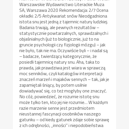
Warszawskie Wydawnictwo Literackie Muza
SA, Warszawa 2020 Rekomendacja: 2/7 Ocena
okładki: 2/5 Antykwariat snów Nieodgadniona
istota snu jest jedną z tajemnic natury ludzkiej.
Badania trwają, ale pewnych rezultatów –
statystycznie powtarzalnych, sprawdzalnych i
objaśnialnych (już to biologicznie, już to na
gruncie psychologii czy fizjologii mózgu) – jak
nie było, tak nie ma. Oczywiście byli – i nadal są
– badacze, twierdzący kategorycznie, że
posiedli tajemnicę natury snu. Aha, taka to
prawda, jak prawdziwa jest wiara w sprawczą
moc senników, czyli katalogów interpretacji
znaczeń marzeń i majaków sennych – tak, jak je
zapamiętali śniący, by potem usilnie
dowiadywać się, co też mogłyby one znaczyć.
No cóż, powiedzieć, że rozumie istotę snu
może tylko ten, kto jej nie rozumie… W każdym
razie marzenie senne jest przedmiotem
nieustannej fascynacji osobników naszego
gatunku – od kiedy gatunek zdaje sobie sprawę
z ich odrębności, „inności” i niepodobieństwa