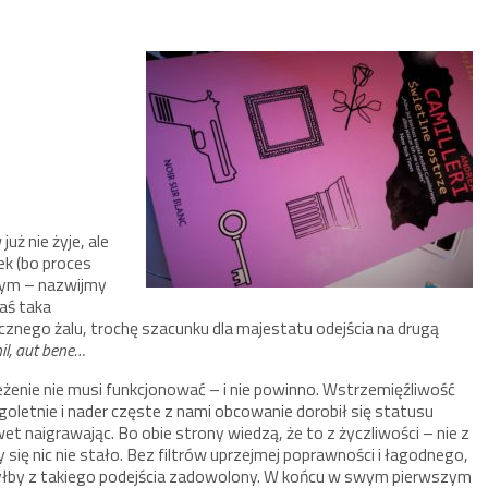
uż nie żyje, ale
ek (bo proces
innym – nazwijmy
kaś taka
cznego żalu, trochę szacunku dla majestatu odejścia na drugą
hil, aut bene…
eżenie nie musi funkcjonować – i nie powinno. Wstrzemięźliwość
goletnie i nader częste z nami obcowanie dorobił się statusu
t naigrawając. Bo obie strony wiedzą, że to z życzliwości – nie z
 się nic nie stało. Bez filtrów uprzejmej poprawności i łagodnego,
byłby z takiego podejścia zadowolony. W końcu w swym pierwszym