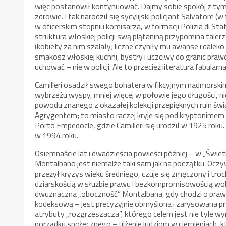
więc postanowił kontynuować. Dajmy sobie spokój z tym 
zdrowie. I tak narodził się sycylijski policjant Salvatore
w oficerskim stopniu komisarza, w formacji Polizia di Stat
struktura włoskiej policji swą plątaniną przypomina taler
(kobiety za nim szalały; liczne czyniły mu awanse i dale
smakosz włoskiej kuchni, bystry i uczciwy do granic prawd
uchować – nie w policji. Ale to przecież literatura fabula
Camilleri osadził swego bohatera w fikcyjnym nadmorsk
wybrzeżu wyspy, mniej więcej w połowie jego długości, nie
powodu znanego z okazałej kolekcji przepięknych ruin świ
Agrygentem; to miasto raczej kryje się pod kryptonime
Porto Empedocle, gdzie Camilleri się urodził w 1925 rok
w 1994 roku.
Osiemnaście lat i dwadzieścia powieści później – w „Świ
Montalbano jest niemalże taki sam jak na początku. Oczy
przeżył kryzys wieku średniego, czuje się zmęczony i troc
dziarskością w służbie prawu i bezkompromisowością w
dwuznaczna „oboczność” Montalbana, gdy chodzi o prawdę
kodeksową – jest precyzyjnie obmyślona i zarysowana prz
atrybuty „rozgrzeszacza”, którego celem jest nie tyle wy
porządku społecznego – ulżenie ludziom w cierpieniach, k