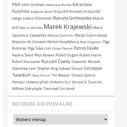
Pilch
Katarzyna
John Grisham
Katarzyna Bonda
Puzyńska
Krzysztof
Krystyna Janda
Krzysztof Koziołek
Manuela Gretkowska
Varga
Marcin
Łukasz Orbitowski
Marek Krajewski
Król
Maria
Marcin Wroński
Gąsienica-Zawadzka
Mariusz Ziomecki
Maryla Szymiczkowa
Maurizio de Giovanni
Michel Houellebecq
Niall Ferguson
Olga
Patrick Deville
Rudnicka
Olga Tokarczuk
Orhan Pamuk
Paulina Świst
Rhys Bowen
Robert Harris
Robert Dugoni
Ryszard Ćwirlej
Sławomir Mrożek
Robert Krasowski
Szczepan
Stanisław Lem
Sylvain Tesson
Stephen King
Twardoch
Tana French
Tim Weaver
Tomasz Jastrun
Tomasz Stawiszyński
Umberto Eco
Vincent V. Severski
William Dalrymple
Ziemowit Szczerek
RECENZJE ARCHIWALNE
Recenzje
archiwalne