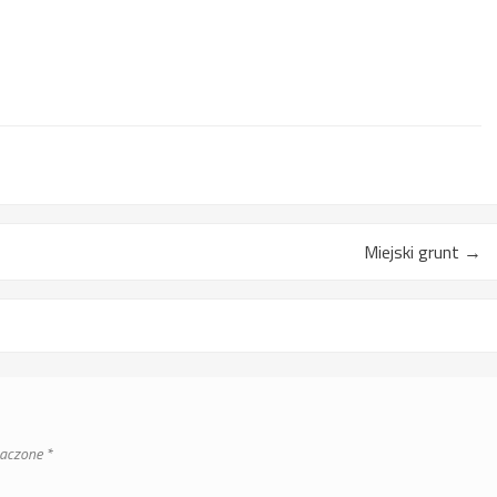
Miejski grunt
→
naczone
*