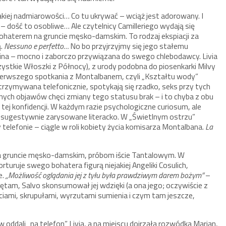
akiej nadmiarowości… Co tu ukrywać – wciąż jest adorowany. I
– dość to osobliwe… Ale czytelnicy Camilleriego wydają się
bohaterem na gruncie męsko-damskim. To rodzaj ekspiacji za
ą.
Nessuno e perfetto…
No bo przyjrzyjmy się jego stałemu
lina – mocno i zaborczo przywiązana do swego chlebodawcy. Livia
zystkie Włoszki z Północy), z urody podobna do piosenkarki Milvy
o pierwszego spotkania z Montalbanem, czyli „Kształtu wody”
rzymywana telefonicznie, spotykają się rzadko, seks przy tych
źnych objawów chęci zmiany tego statusu brak – i to chyba z obu
ej konfidencji. W każdym razie psychologiczne curiosum, ale
lce sugestywnie zarysowane literacko. W „Świetlnym ostrzu”
y telefonie – ciągle w roli kobiety życia komisarza Montalbana.
La
 na gruncie męsko-damskim, próbom iście Tantalowym. W
turuje swego bohatera figurą niejakiej Angeliki Cosulich,
e.
„Możliwość oglądania jej z tyłu była prawdziwym darem bożym”
–
miętam, Salvo skonsumował jej wdzięki (a ona jego; oczywiście z
ciami, skrupułami, wyrzutami sumienia i czym tam jeszcze,
oddali „na telefon” Livia, a na miejscu dojrzała rozwódka Marian,