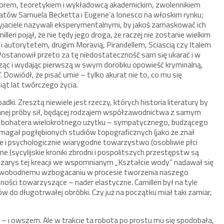
atorem, teoretykiem i wykładowcą akademickim, zwolennikiem
amatów Samuela Becketta i Eugene’a Ionesco na włoskim rynku;
rzyjaciele nazywali eksperymentalnymi, by jakoś zamaskować ich
leri pojął, że nie tędy jego droga, że raczej nie zostanie wielkim
autorytetem, drugim Moravią, Pirandellem, Sciascią czy Italem
Postanowił przeto za tę niedostateczność sam się ukarać i w
 pisząc i wydając pierwszą w swym dorobku opowieść kryminalną,
owiódł, że pisać umie – tylko akurat nie to, co mu się
ąt lat twórczego życia.
dki. Zresztą niewiele jest rzeczy, których historia literatury by
nowanej próby sił, będącej rodzajem współzawodnictwa z samym
ł bohatera wielokrotnego użytku – sympatycznego, budzącego
ymagał pogłębionych studiów topograficznych (jako że znał
ne i psychologicznie wiarygodne towarzystwo (osobliwie płci
ne (sycylijskie kroniki zbrodni i pospolitszych przestępstw są
zarys tej kreacji we wspomnianym „Kształcie wody” nadawał się
 swobodnemu wzbogacaniu w procesie tworzenia naszego
ności towarzyszące – nader elastyczne. Camilleri był na tyle
 do długotrwałej obróbki. Czy już na początku miał taki zamiar,
 – i owszem. Ale w trakcie ta robota po prostu mu się spodobała,