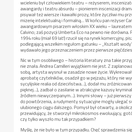
wcieleniu był człowiekiem teatru – reżyserem, insceniz
awangardy i teatru absurdu – pionierem inscenizacji dr
pisywał też wiersze i kawałki prozy, które życzliwi mu p
mizerię intelektualną i formalną… W końcu pan reżyser Camil
awangardowym pisarzem włoskim XX wieku – laureatem i 
Calvino; zaś pozycji Umberta Eco na pewno nie dorówna. 
1994 roku (miał 69 lat!) rzucił się na rynek komercyjny,
podlegającą wszelkim regułom gatunku – „Kształt wody”. D
wydawało jego przeznaczeniem przez pierwsze pięćdziesi
Nic w tym osobliwego – historia literatury zna takie przypa
nie znała. Andrea Camilleri wyjątkiem nie jest. Z zapla
sobą, artysta wysnuł w zasadzie nowe życie. Wykreowa
aprobatę czytelników, osadził go w pejzażu, który nie w
sycylijskie realia od dzieciństwa…), dodał mu zróżnicowa
pięknej…), zadbał o zasilanie w atrakcyjne kazusy kryminal
źródłem niewyczerpanym…). Innymi słowy – już pierwszy 
do powtórzenia, a rudymenty sytuacyjne mogły ulegać
ulubionego ciągu dalszego. Pomysł był otwarty, a okolicz
przewidujący, że stworzył mikrokosmos ewoluujący, gotów
czy tylko wyszło mu tak przypadkiem?
Myślę, że nie było w tym przypadku. Chęć sprawdzenia się