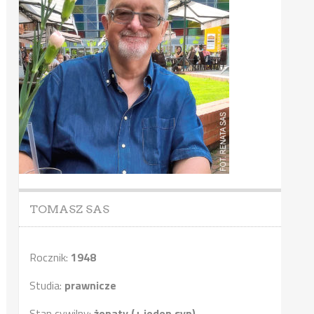
TOMASZ SAS
Rocznik:
1948
Studia:
prawnicze
Stan cywilny:
żonaty (+ jeden syn)