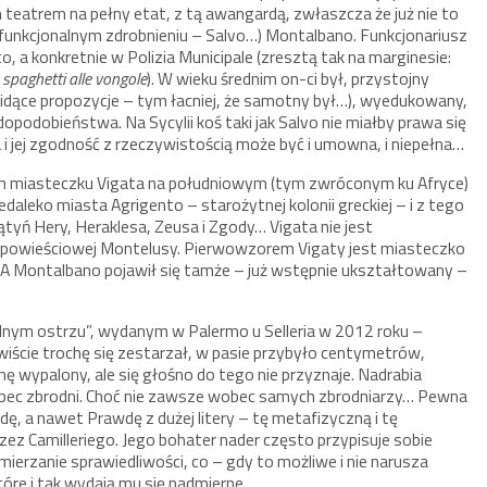
teatrem na pełny etat, z tą awangardą, zwłaszcza że już nie to
 (w funkcjonalnym zdrobnieniu – Salvo…) Montalbano. Funkcjonariusz
o, a konkretnie w Polizia Municipale (zresztą tak na marginesie:
z
spaghetti alle vongole
). W wieku średnim on-ci był, przystojny
ko idące propozycje – tym łacniej, że samotny był…), wyedukowany,
opodobieństwa. Na Sycylii koś taki jak Salvo nie miałby prawa się
rna i jej zgodność z rzeczywistością może być i umowna, i niepełna…
im miasteczku Vigata na południowym (tym zwróconym ku Afryce)
daleko miasta Agrigento – starożytnej kolonii greckiej – i z tego
ątyń Hery, Heraklesa, Zeusa i Zgody… Vigata nie jest
m powieściowej Montelusy. Pierwowzorem Vigaty jest miasteczko
u. A Montalbano pojawił się tamże – już wstępnie ukształtowany –
etlnym ostrzu”, wydanym w Palermo u Selleria w 2012 roku –
wiście trochę się zestarzał, w pasie przybyło centymetrów,
hę wypalony, ale się głośno do tego nie przyznaje. Nadrabia
obec zbrodni. Choć nie zawsze wobec samych zbrodniarzy… Pewna
, a nawet Prawdę z dużej litery – tę metafizyczną i tę
ez Camilleriego. Jego bohater nader często przypisuje sobie
mierzanie sprawiedliwości, co – gdy to możliwe i nie narusza
tóre i tak wydają mu się nadmierne.