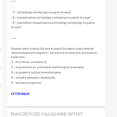
• • •
-1
– żal każdego zerżniętego na papier drzewa!
-2
– niewysłowiony żal każdego zerżniętego na papier drzewa!
-3
– nieutulony i niewysłowiony żal każdego zerżniętego na papier
drzewa!
• • •
Używam także sześciu (od zera do pięciu) kategorii oceny okładek
rekomendowanych książek:
0 – katastrofa artystyczna, poznawcza i
każda inna...
1
– kicz denny i oszukańczy!
2
– na granicy kiczu, aczkolwiek marketingowo poprawna;
3
– przyzwoita tudzież komunikatywna
4
– okładka wymowna i doskonała;
5
– wizualne arcydzieło
CZYTAJ WIĘCEJ
NAJCZĘŚCIEJ OGLĄDANE WPISY