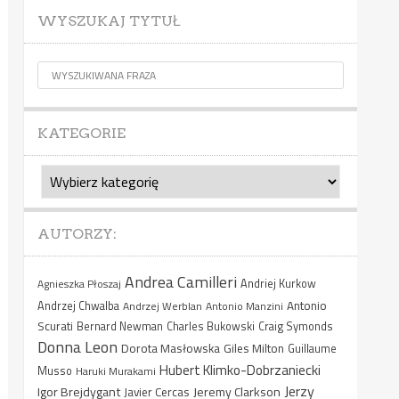
WYSZUKAJ TYTUŁ
KATEGORIE
Kategorie
AUTORZY:
Andrea Camilleri
Agnieszka Płoszaj
Andriej Kurkow
Antonio
Andrzej Chwalba
Andrzej Werblan
Antonio Manzini
Scurati
Bernard Newman
Charles Bukowski
Craig Symonds
Donna Leon
Dorota Masłowska
Giles Milton
Guillaume
Hubert Klimko-Dobrzaniecki
Musso
Haruki Murakami
Jerzy
Igor Brejdygant
Jeremy Clarkson
Javier Cercas