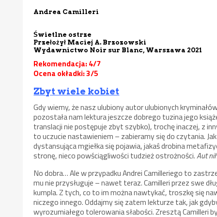
Andrea Camilleri
Świetlne ostrze
Przełożył Maciej A. Brzozowski
Wydawnictwo Noir sur Blanc, Warszawa 2021
Rekomendacja: 4/7
Ocena okładki: 3/5
Zbyt wiele kobiet
Gdy wiemy, że nasz ulubiony autor ulubionych kryminałów j
pozostała nam lektura jeszcze dobrego tuzina jego książ
translacji nie postępuje zbyt szybko), trochę inaczej, z 
to uczucie nastawieniem – zabieramy się do czytania. Ja
dystansująca mgiełka się pojawia, jakaś drobina metafizy
stronę, nieco powściągliwości tudzież ostrożności.
Aut ni
No dobra… Ale w przypadku Andrei Camilleriego to zastrz
mu nie przysługuje – nawet teraz. Camilleri przez swe dłu
kumpla. Z tych, co to im można nawtykać, troszkę się nawe
niczego innego. Oddajmy się zatem lekturze tak, jak gdyby
wyrozumiałego tolerowania słabości. Zresztą Camilleri 