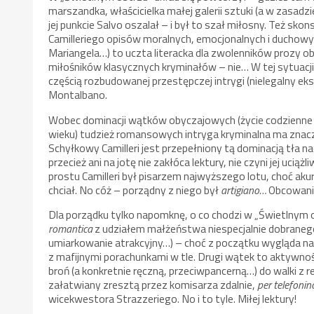
marszandka, właścicielka małej galerii sztuki (a w zasadzi
jej punkcie Salvo oszalał – i był to szał miłosny. Też s
Camilleriego opisów moralnych, emocjonalnych i duchowy
Mariangela…) to uczta literacka dla zwolenników prozy 
miłośników klasycznych kryminałów – nie… W tej sytuacji n
częścią rozbudowanej przestępczej intrygi (nielegalny ek
Montalbano.
Wobec dominacji wątków obyczajowych (życie codzienne 
wieku) tudzież romansowych intryga kryminalna ma znacz
Schyłkowy Camilleri jest przepełniony tą dominacją tła 
przecież ani na jotę nie zakłóca lektury, nie czyni jej ucią
prostu Camilleri był pisarzem najwyższego lotu, choć ak
chciał. No cóż – porządny z niego był
artigiano…
Obcowanie
Dla porządku tylko napomknę, o co chodzi w „Świetlnym os
romantica
z udziałem małżeństwa niespecjalnie dobranego
umiarkowanie atrakcyjny…) – choć z początku wygląda na
z mafijnymi porachunkami w tle. Drugi wątek to aktywn
broń (a konkretnie ręczną, przeciwpancerną…) do walki z 
załatwiany zresztą przez komisarza zdalnie,
per telefonin
wicekwestora Strazzeriego. No i to tyle. Miłej lektury!