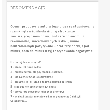
REKOMENDACJE
Oceny i propozycje autora tego bloga są stopniowalne
i zamknięte w ściśle określonej strukturze,
zawierającej osiem pozycji (od zera do siedmiu)
rekomendacji nacechowanych lekko ujemnie,
neutralnie bądź pozytywnie – oraz trzy pozycje (od
minus jeden do minus trzy) zdecydowanie negatywne:
0
– raczej dno; nie czytać!
1
– słabe, lektura zbędna;
2
– niekoniecznie, ale gdy czasu nie szkoda...
3
– klasyczne czytadło rozrywkowe
4
– przyzwoita lektura na zadowalającym poziomie;
5
- sine qua non ambitnego czytelnika;
6
– arcydzieło ze wszech miar godne lektury;
7
– wielka literatura światowa; kanon poznawczy Galaktyki
Gutenberga...