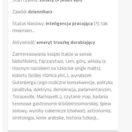
Zawód:
dziennikarz
Status klasowy:
inteligencja pracująca
(?); tak
mniemam...
Aktywność:
emeryt troszkę dorabiający
Zainteresowania: książki (także w sensie
bibliofilskim), fajczarstwo, Lem, góry, whisky (z
mocnym naciskiem na szkockie single malts),
kobiety (ściślej: różnica płci...), wynalazek
Gutenberga i jego rozliczne konsekwencje, polityka
(analityka, doktryny, demokracja, parlamentaryzm,
Tocqueville, Machiavelli...), czytanie map, badania
terenowe gastronomii śródziemnomorskiej, śpiew
solowy, wyroby cukiernicze (chałwa!), astronomia,
ornitologia, konie arabskie, historia Szkocji...