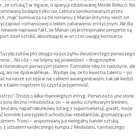
e „ze sztuką”) w Vigacie, o aparycji zdublowanej Moniki Bellucci. Na
konsumowany bodajże tylko raz. Lektura sprokurowanych przez
ch „mąk” komisarza na tle romansu z Marian (intymny skrót od
obyczajowo-romansowej o lekkim zabarwieniu erotycznym. Ale dla
iewiele naprawia fakt, że Marian i jej profesjonalne perypetie są
sport dzieł sztuki), absorbującej w on czas uwagę komisarza
Sycylijczyków płci obojga na początku dwudziestego pierwszego
enie… No cóż – nie bójmy się powiedzieć – drugorzędne.
nad nominalnym pierwszym planem. Formalnie niby to nadużycie, ale
żliwą, ani nie dyskwalifikuje… Wydaje się, że to kwestia talentu – po
urat na nasze szczęście nie całkiem awangardowym, tak jak kiedyś
 z takim majstrem to czysta przyjemność.
trzu”. Chodzi o kilka równoległych intryg. Pierwsza to
una storia
 (ona śliczna i młodziutka, on – w wieku schyłkowym średnim,
 brutalny napad rabunkowy (utarg z supermarketu), gwałt, może
ość komórki tunezyjskich uchodźców-rebeliantów, gromadzących
reżimem. Trzeci – wspomniany już nielegalny handel sztuką,
o
, z udziałem serdecznego kumpla z Mediolanu, tamtejszego