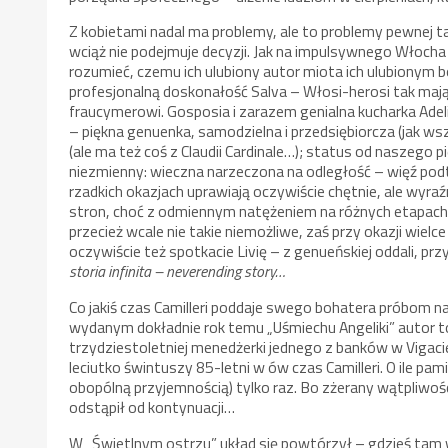
Z kobietami nadal ma problemy, ale to problemy pewnej t
wciąż nie podejmuje decyzji. Jak na impulsywnego Włocha 
rozumieć, czemu ich ulubiony autor miota ich ulubionym 
profesjonalną doskonałość Salva – Włosi-herosi tak maj
fraucymerowi. Gosposia i zarazem genialna kucharka Ade
– piękna genuenka, samodzielna i przedsiębiorcza (jak ws
(ale ma też coś z Claudii Cardinale…); status od naszeg
niezmienny: wieczna narzeczona na odległość – więź podt
rzadkich okazjach uprawiają oczywiście chętnie, ale wyra
stron, choć z odmiennym natężeniem na różnych etapach t
przecież wcale nie takie niemożliwe, zaś przy okazji wie
oczywiście też spotkacie Livię – z genueńskiej oddali, prz
storia infinita – neverending story…
Co jakiś czas Camilleri poddaje swego bohatera próbom
wydanym dokładnie rok temu „Uśmiechu Angeliki” autor tor
trzydziestoletniej menedżerki jednego z banków w Vigaci
leciutko świntuszy 85-letni w ów czas Camilleri. O ile pa
obopólną przyjemnością) tylko raz. Bo zżerany wątpliwoś
odstąpił od kontynuacji…
W „Świetlnym ostrzu” układ się powtórzył – gdzieś tam w 