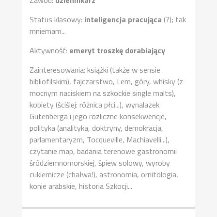
Status klasowy:
inteligencja pracująca
(?); tak
mniemam...
Aktywność:
emeryt troszkę dorabiający
Zainteresowania: książki (także w sensie
bibliofilskim), fajczarstwo, Lem, góry, whisky (z
mocnym naciskiem na szkockie single malts),
kobiety (ściślej: różnica płci...), wynalazek
Gutenberga i jego rozliczne konsekwencje,
polityka (analityka, doktryny, demokracja,
parlamentaryzm, Tocqueville, Machiavelli...),
czytanie map, badania terenowe gastronomii
śródziemnomorskiej, śpiew solowy, wyroby
cukiernicze (chałwa!), astronomia, ornitologia,
konie arabskie, historia Szkocji...