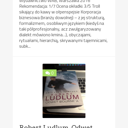
Wydawnictwo WAB, Warszawa 2016
Rekomendacja: 1/7 Ocena okładki: 3/5 Troll
sikający do kawy w ołpenspejsie Korporacja
biznesowa (branży dowolnej) – z jej strukturą,
formalizmem, osobliwym językiem (kiedyś na
taki półprofesjonalny, acz zwulgaryzowany
dialekt mówiono kmina…), obyczajami,
rytuałami, hierarchią, skrywanymi tajemnicami,
subk...
0
Robert Ludlum. Odwet