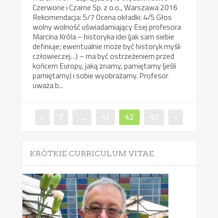
Czerwone i Czarne Sp. z o.o., Warszawa 2016
Rekomendacja: 5/7 Ocena okładki: 4/5 Głos
wolny wolność uświadamiający Esej profesora
Marcina Króla – historyka idei (jak sam siebie
definiuje; ewentualnie może być historyk myśli
człowieczej…) – ma być ostrzeżeniem przed
końcem Europy, jaką znamy, pamiętamy (jeśli
pamiętamy) i sobie wyobrażamy. Profesor
uważa b...
Nawigacja
Page
Page
Page
Page
«
1
…
41
42
43
»
po
wpisach
KRÓTKIE CURRICULUM VITAE