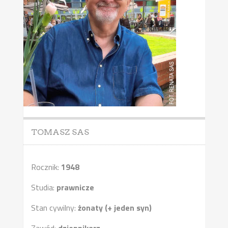
TOMASZ SAS
Rocznik:
1948
Studia:
prawnicze
Stan cywilny:
żonaty (+ jeden syn)
Zawód:
dziennikarz