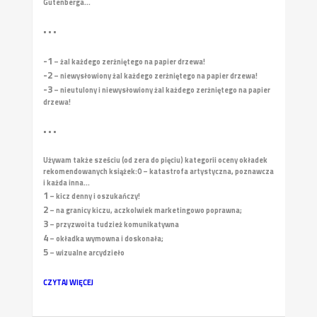
Gutenberga...
• • •
-1
– żal każdego zerżniętego na papier drzewa!
-2
– niewysłowiony żal każdego zerżniętego na papier drzewa!
-3
– nieutulony i niewysłowiony żal każdego zerżniętego na papier
drzewa!
• • •
Używam także sześciu (od zera do pięciu) kategorii oceny okładek
rekomendowanych książek:
0 – katastrofa artystyczna, poznawcza
i każda inna...
1
– kicz denny i oszukańczy!
2
– na granicy kiczu, aczkolwiek marketingowo poprawna;
3
– przyzwoita tudzież komunikatywna
4
– okładka wymowna i doskonała;
5
– wizualne arcydzieło
CZYTAJ WIĘCEJ