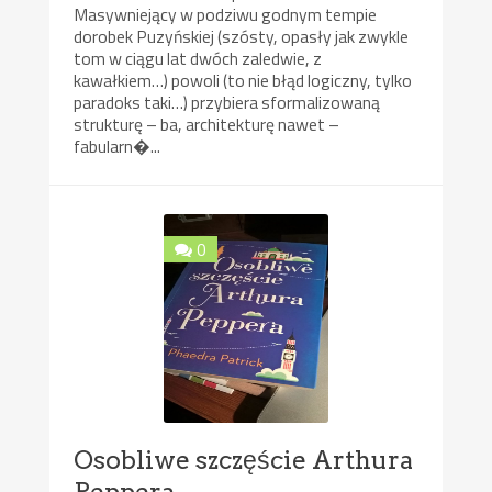
Masywniejący w podziwu godnym tempie
dorobek Puzyńskiej (szósty, opasły jak zwykle
tom w ciągu lat dwóch zaledwie, z
kawałkiem…) powoli (to nie błąd logiczny, tylko
paradoks taki…) przybiera sformalizowaną
strukturę – ba, architekturę nawet –
fabularn�...
0
Osobliwe szczęście Arthura