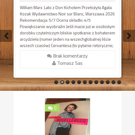
William Marx Lato z Don Kichotem Przełożyła Agata
Kozak Wydawnictwo Noir sur Blanc, Warszawa 2026
Rekomendacja: 5/7 Ocena okładki: 4/5
Powiększanie wyobraźni Jeśli macie już w osobistym
dorobku czytelniczym bliskie spotkanie z bohaterem
arcydzieła (numer jeden na wszechglobalnej liście
wszech czasów) Cervantesa (to pytanie retoryczne;
powinniście mieć od dawna!), książeczka Marxa
Brak komentarzy
będzie jak ostra punktowa latarka, wydobywająca ...
Tomasz Sas
0