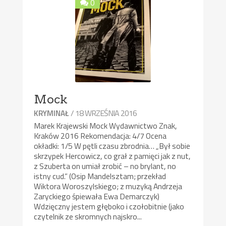
0
Mock
/ 18 WRZEŚNIA 2016
KRYMINAŁ
Marek Krajewski Mock Wydawnictwo Znak,
Kraków 2016 Rekomendacja: 4/7 Ocena
okładki: 1/5 W pętli czasu zbrodnia… „Był sobie
skrzypek Hercowicz, co grał z pamięci jak z nut,
z Szuberta on umiał zrobić – no brylant, no
istny cud.” (Osip Mandelsztam; przekład
Wiktora Woroszylskiego; z muzyką Andrzeja
Zaryckiego śpiewała Ewa Demarczyk)
Wdzięczny jestem głęboko i czołobitnie (jako
czytelnik ze skromnych najskro...