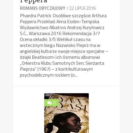
Peppera
/ 22 LIPCA 2016
ROMANS OBYCZAJOWY
Phaedra Patrick Osobliwe szczęście Arthura
Peppera Przekład: Anna Esden-Tempska
Wydawnictwo Albatros Andrzej Kuryłowicz
S.C., Warszawa 2016 Rekomendacja: 3/7
Ocena okładki: 3/5 Wehikuł czasu na
wstecznym biegu Nazwisko Pieprz ma w
angielskiej kulturze swoje miejsce specjalne –
dzięki Beatlesom i ich ósmemu albumowi
„Orkiestra Klubu Samotnych Serc Sierżanta
Pieprza” (1967) – z kontrkulturowym
psychodelicznym rockiem (o...
0