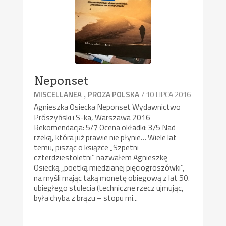
Neponset
,
/ 10 LIPCA 2016
MISCELLANEA
PROZA POLSKA
Agnieszka Osiecka Neponset Wydawnictwo
Prószyński i S-ka, Warszawa 2016
Rekomendacja: 5/7 Ocena okładki: 3/5 Nad
rzeką, która już prawie nie płynie… Wiele lat
temu, pisząc o książce „Szpetni
czterdziestoletni” nazwałem Agnieszkę
Osiecką „poetką miedzianej pięciogroszówki”,
na myśli mając taką monetę obiegową z lat 50.
ubiegłego stulecia (techniczne rzecz ujmując,
była chyba z brązu – stopu mi...