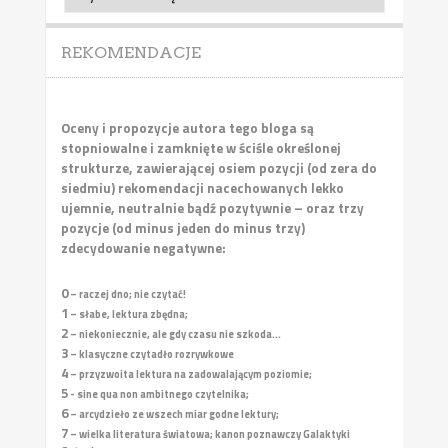
REKOMENDACJE
Oceny i propozycje autora tego bloga są
stopniowalne i zamknięte w ściśle określonej
strukturze, zawierającej osiem pozycji (od zera do
siedmiu) rekomendacji nacechowanych lekko
ujemnie, neutralnie bądź pozytywnie – oraz trzy
pozycje (od minus jeden do minus trzy)
zdecydowanie negatywne:
0
– raczej dno; nie czytać!
1
– słabe, lektura zbędna;
2
– niekoniecznie, ale gdy czasu nie szkoda...
3
– klasyczne czytadło rozrywkowe
4
– przyzwoita lektura na zadowalającym poziomie;
5
- sine qua non ambitnego czytelnika;
6
– arcydzieło ze wszech miar godne lektury;
7
– wielka literatura światowa; kanon poznawczy Galaktyki