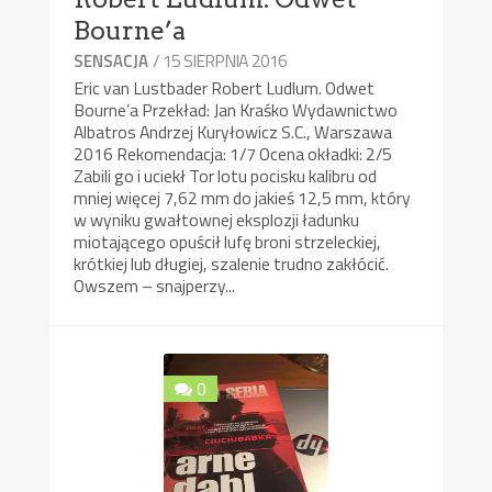
Bourne’a
/ 15 SIERPNIA 2016
SENSACJA
Eric van Lustbader Robert Ludlum. Odwet
Bourne’a Przekład: Jan Kraśko Wydawnictwo
Albatros Andrzej Kuryłowicz S.C., Warszawa
2016 Rekomendacja: 1/7 Ocena okładki: 2/5
Zabili go i uciekł Tor lotu pocisku kalibru od
mniej więcej 7,62 mm do jakieś 12,5 mm, który
w wyniku gwałtownej eksplozji ładunku
miotającego opuścił lufę broni strzeleckiej,
krótkiej lub długiej, szalenie trudno zakłócić.
Owszem – snajperzy...
0