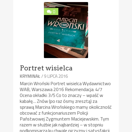
0
Portret wisielca
/ 9 LIPCA 2016
KRYMINAŁ
Marcin Wroński Portret wisielca Wydawnictwo
WAB, Warszawa 2016 Rekomendacja: 4/7
Ocena okładki: 3/5 Co to znaczy – wpaść w
kabałę… Znów (po raz ósmy zresztą) za
sprawą Marcina Wrońskiego mamy okoliczność
obcować z funkcjonariuszem Policji
Państwowej Zygmuntem Maciejewskim. Tym
razem w służbie jak najbardziej – w stopniu
podkomisarza ku chwale ojczyzny i satysfakcji