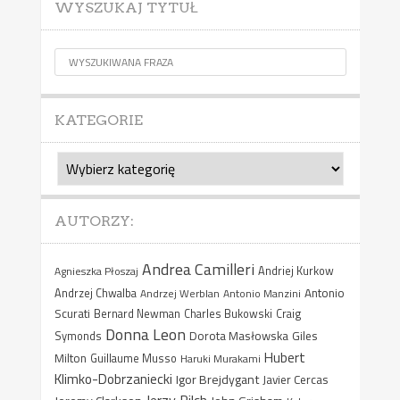
WYSZUKAJ TYTUŁ
KATEGORIE
Kategorie
AUTORZY:
Andrea Camilleri
Agnieszka Płoszaj
Andriej Kurkow
Antonio
Andrzej Chwalba
Andrzej Werblan
Antonio Manzini
Scurati
Bernard Newman
Charles Bukowski
Craig
Donna Leon
Dorota Masłowska
Giles
Symonds
Hubert
Milton
Guillaume Musso
Haruki Murakami
Klimko-Dobrzaniecki
Igor Brejdygant
Javier Cercas
Jerzy Pilch