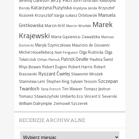
Jeremy Clarkson
John Grisham
Katarzyna
Katarzyna Puzyńska
Bonda
Krystyna Janda
Krzysztof
Manuela
Krzysztof Varga
Koziołek
Łukasz Orbitowski
Marek
Gretkowska
Marcin Król
Marcin Wroński
Krajewski
Maria Gąsienica-Zawadzka
Mariusz
Maurizio de Giovanni
Ziomecki
Maryla Szymiczkowa
Michel Houellebecq
Niall Ferguson
Olga Rudnicka
Olga
Patrick Deville
Paulina Świst
Tokarczuk
Orhan Pamuk
Rhys Bowen
Robert Harris
Robert Dugoni
Robert
Ryszard Ćwirlej
Sławomir Mrożek
Krasowski
Szczepan
Stanisław Lem
Sylvain Tesson
Stephen King
Twardoch
Tana French
Tim Weaver
Tomasz Jastrun
Tomasz Stawiszyński
Umberto Eco
Vincent V. Severski
William Dalrymple
Ziemowit Szczerek
RECENZJE ARCHIWALNE
Recenzje
archiwalne