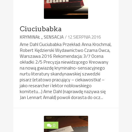
Ciuciubabka
,
/ 12 SIERPNIA 2016
KRYMINAŁ
SENSACJA
Arne Dahl Ciuciubabka Przekład: Anna Krochmal,
Robert Kędzierski Wydawnictwo Czarna Owca,
Warszawa 2016 Rekomendacja: 3/7 Ocena
okładki: 2/5 Precyzja niewidzącego Kreowany
na nową gwiazdę kryminalno-sensacyjnego
nurtu literatury skandynawskiej szwedzki
pisarz (etatowo pracujący – ciekawostka! –
jako researcher i lektor noblowskiego
komitetu…) Arne Dahl (naprawdę nazywa się
Jan Lennart Arnald) powoli dorasta do ocz...
0