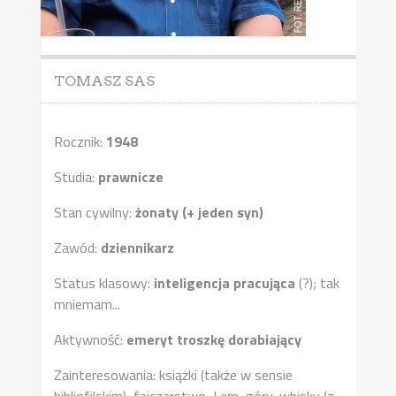
TOMASZ SAS
Rocznik:
1948
Studia:
prawnicze
Stan cywilny:
żonaty (+ jeden syn)
Zawód:
dziennikarz
Status klasowy:
inteligencja pracująca
(?); tak
mniemam...
Aktywność:
emeryt troszkę dorabiający
Zainteresowania: książki (także w sensie
bibliofilskim), fajczarstwo, Lem, góry, whisky (z