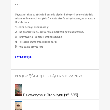
• • •
Używam także sześciu (od zera do pięciu) kategorii oceny okładek
rekomendowanych książek:
0 – katastrofa artystyczna, poznawcza
i każda inna...
1
– kicz denny i oszukańczy!
2
– na granicy kiczu, aczkolwiek marketingowo poprawna;
3
– przyzwoita tudzież komunikatywna
4
– okładka wymowna i doskonała;
5
– wizualne arcydzieło
CZYTAJ WIĘCEJ
NAJCZĘŚCIEJ OGLĄDANE WPISY
Dziewczyna z Brooklynu
(15 585)