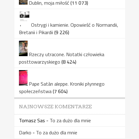
Dublin, moja miłość
(11 073)
Ostrygi i kamienie. Opowieść o Normandii,
Bretanii i Pikardii
(9 226)
Rzeczy utracone. Notatki człowieka
posttowarzyskiego
(8 424)
Pape Satàn aleppe. Kroniki płynnego
społeczeństwa
(7 604)
NAJNOWSZE KOMENTARZE
Tomasz Sas
-
To za dużo dla mnie
Darko
-
To za dużo dla mnie