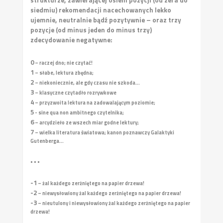
siedmiu) rekomendacji nacechowanych lekko
ujemnie, neutralnie bądź pozytywnie – oraz trzy
pozycje (od minus jeden do minus trzy)
zdecydowanie negatywne:
0
– raczej dno; nie czytać!
1
– słabe, lektura zbędna;
2
– niekoniecznie, ale gdy czasu nie szkoda...
3
– klasyczne czytadło rozrywkowe
4
– przyzwoita lektura na zadowalającym poziomie;
5
- sine qua non ambitnego czytelnika;
6
– arcydzieło ze wszech miar godne lektury;
7
– wielka literatura światowa; kanon poznawczy Galaktyki
Gutenberga...
• • •
-1
– żal każdego zerżniętego na papier drzewa!
-2
– niewysłowiony żal każdego zerżniętego na papier drzewa!
-3
– nieutulony i niewysłowiony żal każdego zerżniętego na papier
drzewa!