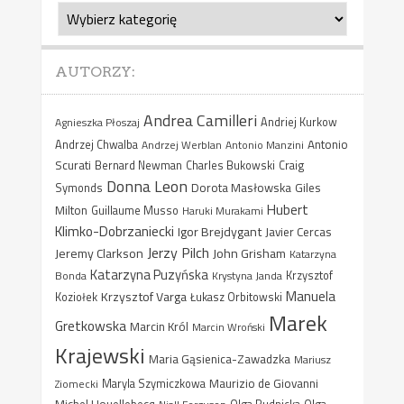
Kategorie
AUTORZY:
Andrea Camilleri
Agnieszka Płoszaj
Andriej Kurkow
Antonio
Andrzej Chwalba
Andrzej Werblan
Antonio Manzini
Scurati
Bernard Newman
Charles Bukowski
Craig
Donna Leon
Dorota Masłowska
Giles
Symonds
Hubert
Milton
Guillaume Musso
Haruki Murakami
Klimko-Dobrzaniecki
Igor Brejdygant
Javier Cercas
Jerzy Pilch
Jeremy Clarkson
John Grisham
Katarzyna
Katarzyna Puzyńska
Bonda
Krystyna Janda
Krzysztof
Manuela
Krzysztof Varga
Koziołek
Łukasz Orbitowski
Marek
Gretkowska
Marcin Król
Marcin Wroński
Krajewski
Maria Gąsienica-Zawadzka
Mariusz
Maurizio de Giovanni
Ziomecki
Maryla Szymiczkowa
Michel Houellebecq