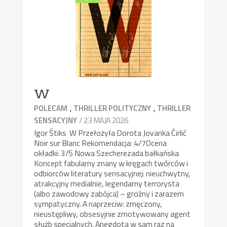
W
,
,
POLECAM
THRILLER POLITYCZNY
THRILLER
/ 23 MAJA 2026
SENSACYJNY
Igor Štiks W Przełożyła Dorota Jovanka Ćirlić
Noir sur Blanc Rekomendacja: 4/7Ocena
okładki: 3/5 Nowa Szecherezada bałkańska
Koncept fabularny znany w kręgach twórców i
odbiorców literatury sensacyjnej: nieuchwytny,
atrakcyjny medialnie, legendarny terrorysta
(albo zawodowy zabójca) – groźny i zarazem
sympatyczny. A naprzeciw: zmęczony,
nieustępliwy, obsesyjnie zmotywowany agent
służb specjalnych. Anegdota w sam raz na