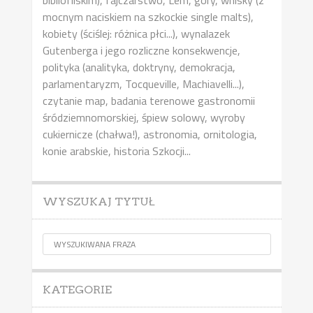
mocnym naciskiem na szkockie single malts),
kobiety (ściślej: różnica płci...), wynalazek
Gutenberga i jego rozliczne konsekwencje,
polityka (analityka, doktryny, demokracja,
parlamentaryzm, Tocqueville, Machiavelli...),
czytanie map, badania terenowe gastronomii
śródziemnomorskiej, śpiew solowy, wyroby
cukiernicze (chałwa!), astronomia, ornitologia,
konie arabskie, historia Szkocji...
WYSZUKAJ TYTUŁ
KATEGORIE