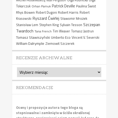
Niall Ferguson
Olga Rudnicka
Olga
Patrick Deville
Paulina Świst
Tokarczuk
Orhan Pamuk
Rhys Bowen
Robert Harris
Robert Dugoni
Robert
Ryszard Ćwirlej
Sławomir Mrożek
Krasowski
Szczepan
Stanisław Lem
Sylvain Tesson
Stephen King
Twardoch
Tana French
Tim Weaver
Tomasz Jastrun
Tomasz Stawiszyński
Umberto Eco
Vincent V. Severski
William Dalrymple
Ziemowit Szczerek
RECENZJE ARCHIWALNE
Recenzje
archiwalne
REKOMENDACJE
Oceny i propozycje autora tego bloga są
stopniowalne i zamknięte w ściśle określonej
strukturze, zawierającej osiem pozycji (od zera do