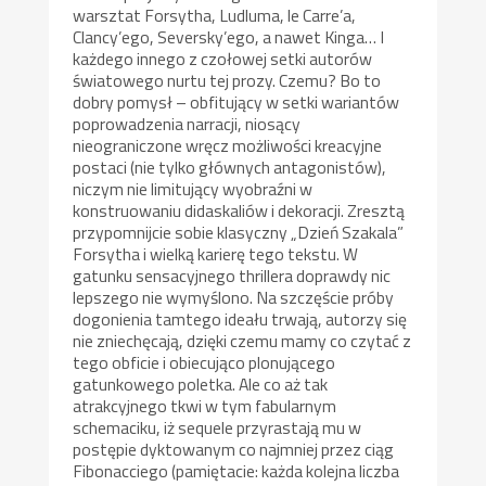
warsztat Forsytha, Ludluma, le Carre’a,
Clancy’ego, Seversky’ego, a nawet Kinga… I
każdego innego z czołowej setki autorów
światowego nurtu tej prozy. Czemu? Bo to
dobry pomysł – obfitujący w setki wariantów
poprowadzenia narracji, niosący
nieograniczone wręcz możliwości kreacyjne
postaci (nie tylko głównych antagonistów),
niczym nie limitujący wyobraźni w
konstruowaniu didaskaliów i dekoracji. Zresztą
przypomnijcie sobie klasyczny „Dzień Szakala”
Forsytha i wielką karierę tego tekstu. W
gatunku sensacyjnego thrillera doprawdy nic
lepszego nie wymyślono. Na szczęście próby
dogonienia tamtego ideału trwają, autorzy się
nie zniechęcają, dzięki czemu mamy co czytać z
tego obficie i obiecująco plonującego
gatunkowego poletka. Ale co aż tak
atrakcyjnego tkwi w tym fabularnym
schemaciku, iż sequele przyrastają mu w
postępie dyktowanym co najmniej przez ciąg
Fibonacciego (pamiętacie: każda kolejna liczba