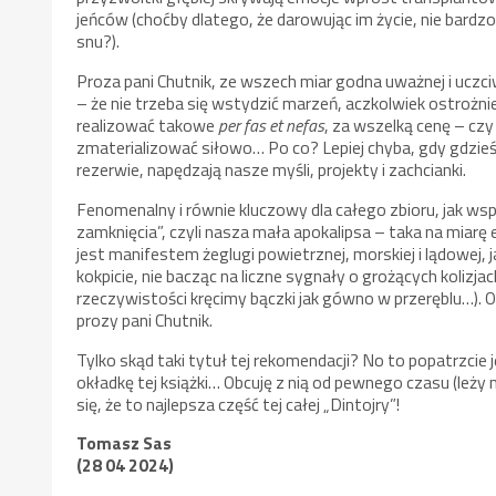
jeńców (choćby dlatego, że darowując im życie, nie bardzo
snu?).
Proza pani Chutnik, ze wszech miar godna uważnej i uczciw
– że nie trzeba się wstydzić marzeń, aczkolwiek ostroż
realizować takowe
per fas et nefas
, za wszelką cenę – czy 
zmaterializować siłowo… Po co? Lepiej chyba, gdy gdzieś
rezerwie, napędzają nasze myśli, projekty i zachcianki.
Fenomenalny i równie kluczowy dla całego zbioru, jak ws
zamknięcia”, czyli nasza mała apokalipsa – taka na miarę 
jest manifestem żeglugi powietrznej, morskiej i lądowej
kokpicie, nie bacząc na liczne sygnały o grożących kolizja
rzeczywistości kręcimy bączki jak gówno w przeręblu…). 
prozy pani Chutnik.
Tylko skąd taki tytuł tej rekomendacji? No to popatrzci
okładkę tej książki… Obcuję z nią od pewnego czasu (leży n
się, że to najlepsza część tej całej „Dintojry”!
Tomasz Sas
(28 04 2024)