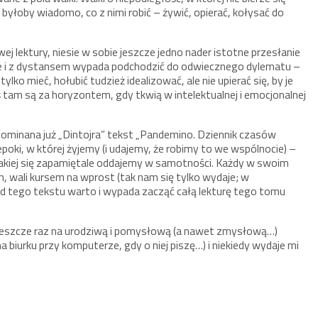
 byłoby wiadomo, co z nimi robić – żywić, opierać, kołysać do
ej lektury, niesie w sobie jeszcze jedno nader istotne przesłanie
nie i z dystansem wypada podchodzić do odwiecznego dylematu –
tylko mieć, hołubić tudzież idealizować, ale nie upierać się, by je
 tam są za horyzontem, gdy tkwią w intelektualnej i emocjonalnej
pominana już „Dintojra” tekst „Pandemino. Dziennik czasów
epoki, w której żyjemy (i udajemy, że robimy to we wspólnocie) –
, jakiej się zapamiętale oddajemy w samotności. Każdy w swoim
ch, wali kursem na wprost (tak nam się tylko wydaje; w
Od tego tekstu warto i wypada zacząć całą lekturę tego tomu
e jeszcze raz na urodziwą i pomysłową (a nawet zmysłową…)
a biurku przy komputerze, gdy o niej piszę…) i niekiedy wydaje mi