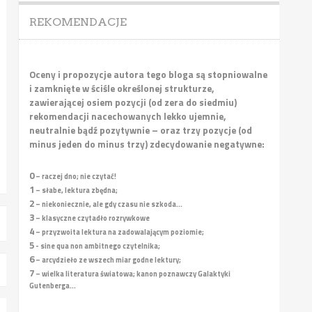
REKOMENDACJE
Oceny i propozycje autora tego bloga są stopniowalne
i zamknięte w ściśle określonej strukturze,
zawierającej osiem pozycji (od zera do siedmiu)
rekomendacji nacechowanych lekko ujemnie,
neutralnie bądź pozytywnie – oraz trzy pozycje (od
minus jeden do minus trzy) zdecydowanie negatywne:
0
– raczej dno; nie czytać!
1
– słabe, lektura zbędna;
2
– niekoniecznie, ale gdy czasu nie szkoda...
3
– klasyczne czytadło rozrywkowe
4
– przyzwoita lektura na zadowalającym poziomie;
5
- sine qua non ambitnego czytelnika;
6
– arcydzieło ze wszech miar godne lektury;
7
– wielka literatura światowa; kanon poznawczy Galaktyki
Gutenberga...