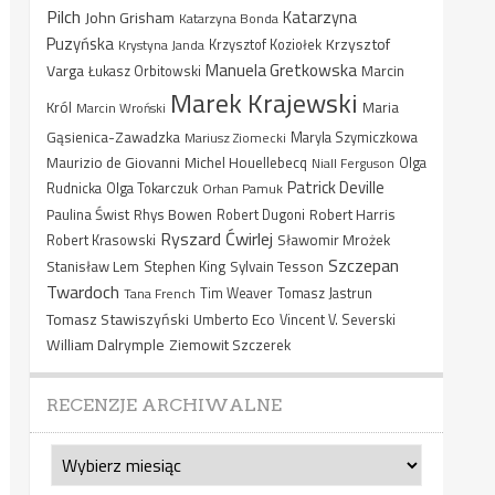
Pilch
Katarzyna
John Grisham
Katarzyna Bonda
Puzyńska
Krzysztof
Krystyna Janda
Krzysztof Koziołek
Manuela Gretkowska
Varga
Marcin
Łukasz Orbitowski
Marek Krajewski
Król
Maria
Marcin Wroński
Gąsienica-Zawadzka
Mariusz Ziomecki
Maryla Szymiczkowa
Maurizio de Giovanni
Michel Houellebecq
Niall Ferguson
Olga
Patrick Deville
Rudnicka
Olga Tokarczuk
Orhan Pamuk
Paulina Świst
Rhys Bowen
Robert Harris
Robert Dugoni
Ryszard Ćwirlej
Sławomir Mrożek
Robert Krasowski
Szczepan
Stanisław Lem
Sylvain Tesson
Stephen King
Twardoch
Tana French
Tim Weaver
Tomasz Jastrun
Tomasz Stawiszyński
Umberto Eco
Vincent V. Severski
William Dalrymple
Ziemowit Szczerek
RECENZJE ARCHIWALNE
Recenzje
archiwalne