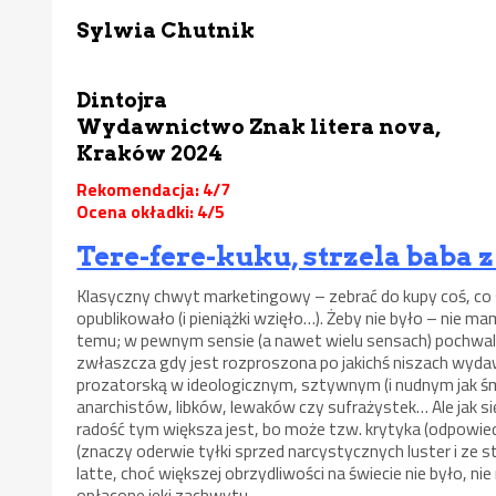
Sylwia Chutnik
Dintojra
Wydawnictwo Znak litera nova,
Kraków 2024
Rekomendacja: 4/7
Ocena okładki: 4/5
Tere-fere-kuku, strzela baba 
Klasyczny chwyt marketingowy – zebrać do kupy coś, co s
opublikowało (i pieniążki wzięło…). Żeby nie było – nie ma
temu; w pewnym sensie (a nawet wielu sensach) pochw
zwłaszcza gdy jest rozproszona po jakichś niszach wydawn
prozatorską w ideologicznym, sztywnym (i nudnym jak ś
anarchistów, libków, lewaków czy sufrażystek… Ale jak się
radość tym większa jest, bo może tzw. krytyka (odpowi
(znaczy oderwie tyłki sprzed narcystycznych luster i ze
latte, choć większej obrzydliwości na świecie nie było, n
opłacone jęki zachwytu.