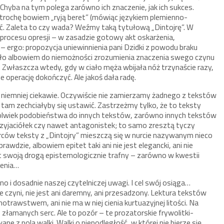
 Chyba na tym polega zarówno ich znaczenie, jak ich sukces.
 trochę bowiem „ryją beret” (mówiąc językiem plemienno-
ieć. Zaleta to czy wada? Weźmy taką tytułową „Dintojrę”. W
 procesu opresji – w zasadzie gotowy akt oskarżenia,
 – ergo: propozycja uniewinnienia pani Dzidki z powodu braku
zło albowiem do niemożności zrozumienia znaczenia swego czynu
właszcza wtedy, gdy w ciało męża wbijała nóż trzynaście razy,
znie operację dokończyć. Ale jakoś dała radę.
em niemniej ciekawie. Oczywiście nie zamierzamy żadnego z tekstów
ak tam zechciałyby się ustawić. Zastrzeżmy tylko, że to teksty
okolwiek podobieństwa do innych tekstów, zarówno innych tekstów
 przyjaciółek czy nawet antagonistek; to samo zresztą tyczy
rców teksty z „Dintojry” mieszczą się w nurcie nazywanym nieco
awdzie, albowiem epitet taki ani nie jest elegancki, ani nie
st swoją drogą epistemologicznie trafny – zarówno w kwestii
zenia…
no i dosadnie naszej czytelniczej uwagi. I cel swój osiąga…
czyni, nie jest ani daremny, ani przesadzony. Lektura tekstów
trawstwem, ani nie ma w niej cienia kurtuazyjnej litości. Na
 złamanych serc. Ale to pozór – te prozatorskie frywolitki-
e z pola walki. Walki o niepodległość, w której nie bierze się