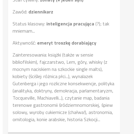
Zawód:
dziennikarz
Status klasowy:
inteligencja pracująca
(?); tak
mniemam...
Aktywność:
emeryt troszkę dorabiający
Zainteresowania: książki (także w sensie
bibliofilskim), fajczarstwo, Lem, góry, whisky (z
mocnym naciskiem na szkockie single malts),
kobiety (ściślej: różnica płci...), wynalazek
Gutenberga i jego rozliczne konsekwencje, polityka
(analityka, doktryny, demokracja, parlamentaryzm,
Tocqueville, Machiavelli...), czytanie map, badania
terenowe gastronomii śródziemnomorskiej, śpiew
solowy, wyroby cukiernicze (chałwa!), astronomia,
ornitologia, konie arabskie, historia Szkocji...