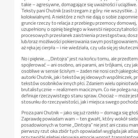
takie – agresywne, domagające się uważności i uciążliwe.
Teksty pani Chutnik (zastrzegam z góry: nie wszystkie…)
kolokwialnym). A niektóre z nich nie dają o sobie zapomn
gruncie rzeczy to relacja z przebiegu przemocy domowej,
uzupełniony o opinię biegłego w kwestii niepoczytalności
procesowych przesłanek zaistnienia przestępstwa; dos
lub/oraz możliwości pokierowania swym postępowaniem. Z
aż ręka jej cierpła – i nie wiedziała, czy uda się jej skutec
No i pięknie… „Dintojra” jest na końcu tomu, ale przedt
spojlerować – ani osobno, ani parami, ani trójkami, czy j
osobliwe w sensie ścisłym – żaden nie nosi cech jakieg
autorki Chutnik, jak i tekstów jej ideowych wspólniczek,
tekstów osobników innych płci. Zdaniem wielu opiniotwó
brutalistycznie – realizmem macicznym. Co nie polega na pr
definiuje rzeczywistego stanu spraw. Chociaż – może je
stosunku do rzeczywistości, jak i miejsca swego pochod
Proza pani Chutnik – jako się już rzekło – domaga się głoś
Zaprawdę powiadam wam – ten gwałt, który wokół siebie 
posadowionych w tomie „Dintojra” nie jest ani czasu marno
pierwszy rzut oka zbiór tych opowiadań wygląda jak atlas
przyzwoitki głębiej skrywają emocje wprost transplantowan