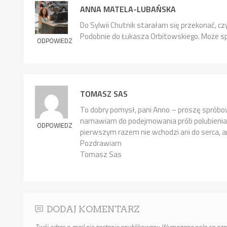
ANNA MATELA-LUBAŃSKA
Do Sylwii Chutnik starałam się przekonać, cz
Podobnie do Łukasza Orbitowskiego. Może sp
ODPOWIEDZ
TOMASZ SAS
To dobry pomysł, pani Anno – proszę spróbow
namawiam do podejmowania prób polubienia ko
ODPOWIEDZ
pierwszym razem nie wchodzi ani do serca, a
Pozdrawiam
Tomasz Sas
DODAJ KOMENTARZ
Twój adres e-mail nie zostanie opublikowany.
Wymagane pola są oz