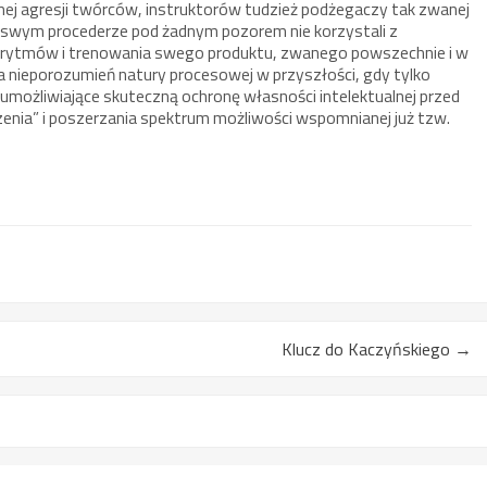
alnej agresji twórców, instruktorów tudzież podżegaczy tak zwanej
w swym procederze pod żadnym pozorem nie korzystali z
lgorytmów i trenowania swego produktu, zwanego powszechnie i w
cia nieporozumień natury procesowej w przyszłości, gdy tylko
możliwiające skuteczną ochronę własności intelektualnej przed
nia” i poszerzania spektrum możliwości wspomnianej już tzw.
Klucz do Kaczyńskiego
→