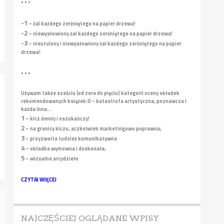
• • •
-1
– żal każdego zerżniętego na papier drzewa!
-2
– niewysłowiony żal każdego zerżniętego na papier drzewa!
-3
– nieutulony i niewysłowiony żal każdego zerżniętego na papier
drzewa!
• • •
Używam także sześciu (od zera do pięciu) kategorii oceny okładek
rekomendowanych książek:
0 – katastrofa artystyczna, poznawcza i
każda inna...
1
– kicz denny i oszukańczy!
2
– na granicy kiczu, aczkolwiek marketingowo poprawna;
3
– przyzwoita tudzież komunikatywna
4
– okładka wymowna i doskonała;
5
– wizualne arcydzieło
CZYTAJ WIĘCEJ
NAJCZĘŚCIEJ OGLĄDANE WPISY