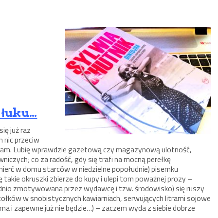
z łuku…
ię już raz
m nic przeciw
alam. Lubię wprawdzie gazetową czy magazynową ulotność,
iczych; co za radość, gdy się trafi na mocną perełkę
mierć w domu starców w niedzielne popołudnie) pisemku
 takie okruszki zbierze do kupy i ulepi tom poważnej prozy –
ednio zmotywowana przez wydawcę i tzw. środowisko) się ruszy
 stołków w snobistycznych kawiarniach, serwujących litrami sojowe
ie ma i zapewne już nie będzie…) – zaczem wyda z siebie dobrze