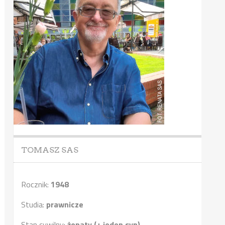
TOMASZ SAS
Rocznik:
1948
Studia:
prawnicze
Stan cywilny:
żonaty (+ jeden syn)