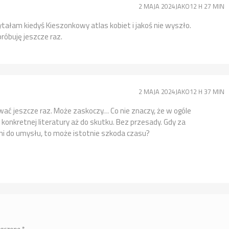
2 MAJA 2024JAKO12 H 27 MIN
ytałam kiedyś Kieszonkowy atlas kobiet i jakoś nie wyszło.
róbuję jeszcze raz.
2 MAJA 2024JAKO12 H 37 MIN
ać jeszcze raz. Może zaskoczy… Co nie znaczy, że w ogóle
nkretnej literatury aż do skutku. Bez przesady. Gdy za
ni do umysłu, to może istotnie szkoda czasu?
naczone
*