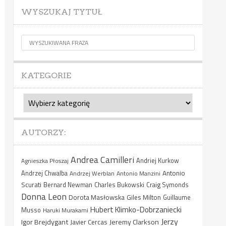
WYSZUKAJ TYTUŁ
KATEGORIE
Kategorie
AUTORZY:
Andrea Camilleri
Agnieszka Płoszaj
Andriej Kurkow
Antonio
Andrzej Chwalba
Andrzej Werblan
Antonio Manzini
Scurati
Bernard Newman
Charles Bukowski
Craig Symonds
Donna Leon
Dorota Masłowska
Giles Milton
Guillaume
Hubert Klimko-Dobrzaniecki
Musso
Haruki Murakami
Jerzy
Igor Brejdygant
Jeremy Clarkson
Javier Cercas