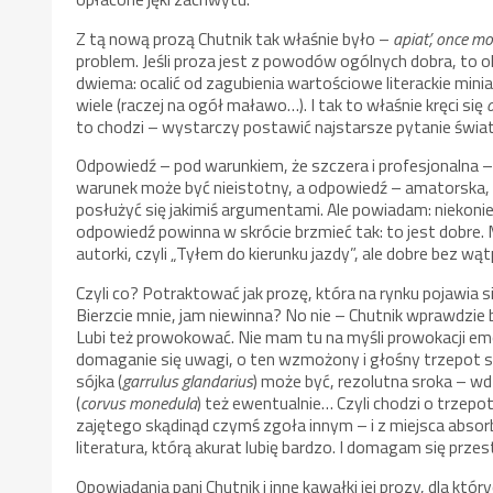
Z tą nową prozą Chutnik tak właśnie było –
apiat’, once m
problem. Jeśli proza jest z powodów ogólnych dobra, to o
dwiema: ocalić od zagubienia wartościowe literackie mini
wiele (raczej na ogół maławo…). I tak to właśnie kręci się
to chodzi – wystarczy postawić najstarsze pytanie świata
Odpowiedź – pod warunkiem, że szczera i profesjonalna –
warunek może być nieistotny, a odpowiedź – amatorska, 
posłużyć się jakimiś argumentami. Ale powiadam: niekonie
odpowiedź powinna w skrócie brzmieć tak: to jest dobre.
autorki, czyli „Tyłem do kierunku jazdy”, ale dobre bez wąt
Czyli co? Potraktować jak prozę, która na rynku pojawia 
Bierzcie mnie, jam niewinna? No nie – Chutnik wprawdzie by
Lubi też prowokować. Nie mam tu na myśli prowokacji emocj
domaganie się uwagi, o ten wzmożony i głośny trzepot s
sójka (
garrulus glandarius
) może być, rezolutna sroka – wd
(
corvus monedula
) też ewentualnie… Czyli chodzi o trzepo
zajętego skądinąd czymś zgoła innym – i z miejsca absorb
literatura, którą akurat lubię bardzo. I domagam się przestr
Opowiadania pani Chutnik i inne kawałki jej prozy, dla któr