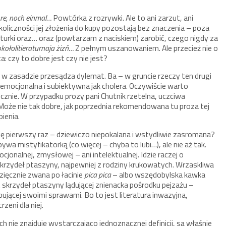
ore, noch einmal…
Powtórka z rozrywki. Ale to ani zarzut, ani
koliczności jej złożenia do kupy pozostają bez znaczenia – poza
aturki oraz… oraz (powtarzam z naciskiem) zarobić, czego nigdy za
okołolitieraturnaja żizń…
Z pełnym uszanowaniem. Ale przecież nie o
: czy to dobre jest czy nie jest?
 w zasadzie przesądza dylemat. Ba – w gruncie rzeczy ten drugi
emocjonalna i subiektywna jak cholera. Oczywiście warto
cznie. W przypadku prozy pani Chutnik rzetelna, uczciwa
 Może nie tak dobre, jak poprzednia rekomendowana tu proza tej
pienia.
się pierwszy raz – dziewiczo niepokalana i wstydliwie zasromana?
wa mistyfikatorką (co więcej – chyba to lubi…), ale nie aż tak.
onalnej, zmysłowej – ani intelektualnej. Idzie raczej o
krzydeł ptaszyny, najpewniej z rodziny krukowatych. Wrzaskliwa
zięcznie zwana po łacinie
pica pica
– albo wszędobylska kawka
t skrzydeł ptaszyny lądującej znienacka pośrodku pejzażu –
ującej swoimi sprawami. Bo to jest literatura inwazyjna,
zeni dla niej.
ych nie znajduję wystarczająco jednoznacznej definicji, są właśnie