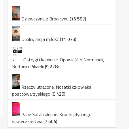
Dziewczyna z Brooklynu
(15 587)
Dublin, moja miłość
(11 073)
Ostrygi i kamienie. Opowieść o Normandii,
Bretanii i Pikardii
(9 228)
Rzeczy utracone. Notatki człowieka
posttowarzyskiego
(8 425)
Pape Satàn aleppe. Kroniki płynnego
społeczeństwa
(7 604)