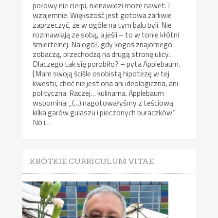
połowy nie cierpi, nienawidzi może nawet. I
wzajemnie. Większość jest gotowa żarliwie
zaprzeczyć, że w ogóle na tym balu byli. Nie
rozmawiają ze sobą, a jeśli – to w tonie kłótni
śmiertelnej. Na ogół, gdy kogoś znajomego
zobaczą, przechodzą na drugą stronę ulicy…
Dlaczego tak się porobiło? – pyta Applebaum.
[Mam swoją ściśle osobistą hipotezę w tej
kwestii, choć nie jest ona ani ideologiczna, ani
polityczna. Raczej… kulinarna. Applebaum
wspomina: „(…) nagotowałyśmy z teściową
kilka garów gulaszu i pieczonych buraczków.”
No i…
KRÓTKIE CURRICULUM VITAE