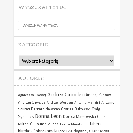
WYSZUKAJ TYTUŁ
KATEGORIE
Kategorie
AUTORZY:
Andrea Camilleri
Agnieszka Płoszaj
Andriej Kurkow
Antonio
Andrzej Chwalba
Andrzej Werblan
Antonio Manzini
Scurati
Bernard Newman
Charles Bukowski
Craig
Donna Leon
Dorota Masłowska
Giles
Symonds
Hubert
Milton
Guillaume Musso
Haruki Murakami
Klimko-Dobrzaniecki
Igor Brejdygant
Javier Cercas