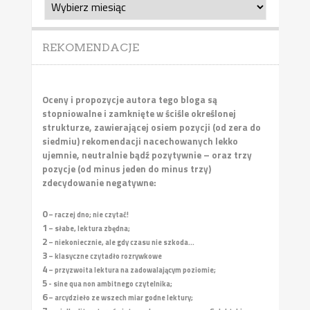
archiwalne
REKOMENDACJE
Oceny i propozycje autora tego bloga są
stopniowalne i zamknięte w ściśle określonej
strukturze, zawierającej osiem pozycji (od zera do
siedmiu) rekomendacji nacechowanych lekko
ujemnie, neutralnie bądź pozytywnie – oraz trzy
pozycje (od minus jeden do minus trzy)
zdecydowanie negatywne:
0
– raczej dno; nie czytać!
1
– słabe, lektura zbędna;
2
– niekoniecznie, ale gdy czasu nie szkoda...
3
– klasyczne czytadło rozrywkowe
4
– przyzwoita lektura na zadowalającym poziomie;
5
- sine qua non ambitnego czytelnika;
6
– arcydzieło ze wszech miar godne lektury;