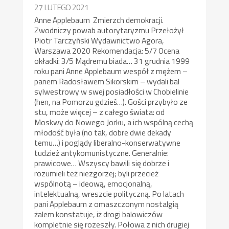
27 LUTEGO 2021
Anne Applebaum Zmierzch demokracji.
Zwodniczy powab autorytaryzmu Przełożył
Piotr Tarczyński Wydawnictwo Agora,
Warszawa 2020 Rekomendacja: 5/7 Ocena
okładki: 3/5 Mądremu biada… 31 grudnia 1999
roku pani Anne Applebaum wespół z mężem –
panem Radosławem Sikorskim – wydali bal
sylwestrowy w swej posiadłości w Chobielinie
(hen, na Pomorzu gdzieś…). Gości przybyło ze
stu, może więcej – z całego świata: od
Moskwy do Nowego Jorku, a ich wspólną cechą
młodość była (no tak, dobre dwie dekady
temu…) i poglądy liberalno-konserwatywne
tudzież antykomunistyczne. Generalnie:
prawicowe… Wszyscy bawili się dobrze i
rozumieli też niezgorzej; byli przecież
wspólnotą – ideową, emocjonalną,
intelektualną, wreszcie polityczną. Po latach
pani Applebaum z omaszczonym nostalgią
żalem konstatuje, iż drogi balowiczów
kompletnie się rozeszły. Połowa z nich drugiej