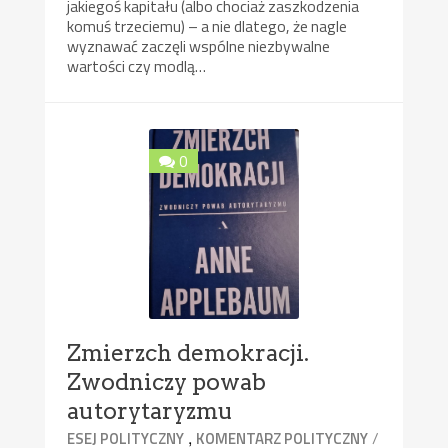
jakiegoś kapitału (albo chociaż zaszkodzenia
komuś trzeciemu) – a nie dlatego, że nagle
wyznawać zaczęli wspólne niezbywalne
wartości czy modlą…
0
Zmierzch demokracji.
Zwodniczy powab
autorytaryzmu
,
/
ESEJ POLITYCZNY
KOMENTARZ POLITYCZNY