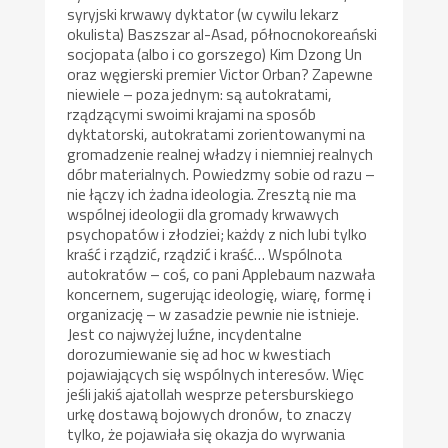
syryjski krwawy dyktator (w cywilu lekarz
okulista) Baszszar al-Asad, północnokoreański
socjopata (albo i co gorszego) Kim Dzong Un
oraz węgierski premier Victor Orban? Zapewne
niewiele – poza jednym: są autokratami,
rządzącymi swoimi krajami na sposób
dyktatorski, autokratami zorientowanymi na
gromadzenie realnej władzy i niemniej realnych
dóbr materialnych. Powiedzmy sobie od razu –
nie łączy ich żadna ideologia. Zresztą nie ma
wspólnej ideologii dla gromady krwawych
psychopatów i złodziei; każdy z nich lubi tylko
kraść i rządzić, rządzić i kraść… Wspólnota
autokratów – coś, co pani Applebaum nazwała
koncernem, sugerując ideologię, wiarę, formę i
organizację – w zasadzie pewnie nie istnieje.
Jest co najwyżej luźne, incydentalne
dorozumiewanie się ad hoc w kwestiach
pojawiających się wspólnych interesów. Więc
jeśli jakiś ajatollah wesprze petersburskiego
urkę dostawą bojowych dronów, to znaczy
tylko, że pojawiała się okazja do wyrwania