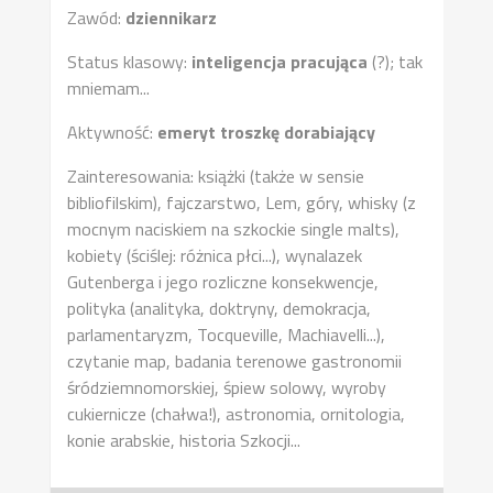
Zawód:
dziennikarz
Status klasowy:
inteligencja pracująca
(?); tak
mniemam...
Aktywność:
emeryt troszkę dorabiający
Zainteresowania: książki (także w sensie
bibliofilskim), fajczarstwo, Lem, góry, whisky (z
mocnym naciskiem na szkockie single malts),
kobiety (ściślej: różnica płci...), wynalazek
Gutenberga i jego rozliczne konsekwencje,
polityka (analityka, doktryny, demokracja,
parlamentaryzm, Tocqueville, Machiavelli...),
czytanie map, badania terenowe gastronomii
śródziemnomorskiej, śpiew solowy, wyroby
cukiernicze (chałwa!), astronomia, ornitologia,
konie arabskie, historia Szkocji...