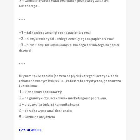
7
– wielka literatura światowa; kanon poznawczy Galaktyki
Gutenberga...
• • •
-1
– żal każdego zerżniętego na papier drzewa!
-2
– niewysłowiony żal każdego zerżniętego na papier drzewa!
-3
– nieutulony i niewysłowiony żal każdego zerżniętego na papier
drzewa!
• • •
Używam także sześciu (od zera do pięciu) kategorii oceny okładek
rekomendowanych książek:
0 – katastrofa artystyczna, poznawcza
i każda inna...
1
– kicz denny i oszukańczy!
2
– na granicy kiczu, aczkolwiek marketingowo poprawna;
3
– przyzwoita tudzież komunikatywna
4
– okładka wymowna i doskonała;
5
– wizualne arcydzieło
CZYTAJ WIĘCEJ