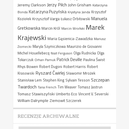
Jerzy Pilch
Jeremy Clarkson
John Grisham
Katarzyna
Katarzyna Puzyńska
Bonda
Krystyna Janda
Krzysztof
Manuela
Krzysztof Varga
Koziołek
Łukasz Orbitowski
Marek
Gretkowska
Marcin Król
Marcin Wroński
Krajewski
Maria Gąsienica-Zawadzka
Mariusz
Maurizio de Giovanni
Ziomecki
Maryla Szymiczkowa
Michel Houellebecq
Niall Ferguson
Olga Rudnicka
Olga
Patrick Deville
Paulina Świst
Tokarczuk
Orhan Pamuk
Rhys Bowen
Robert Harris
Robert Dugoni
Robert
Ryszard Ćwirlej
Sławomir Mrożek
Krasowski
Szczepan
Stanisław Lem
Sylvain Tesson
Stephen King
Twardoch
Tana French
Tim Weaver
Tomasz Jastrun
Tomasz Stawiszyński
Umberto Eco
Vincent V. Severski
William Dalrymple
Ziemowit Szczerek
RECENZJE ARCHIWALNE
Recenzje