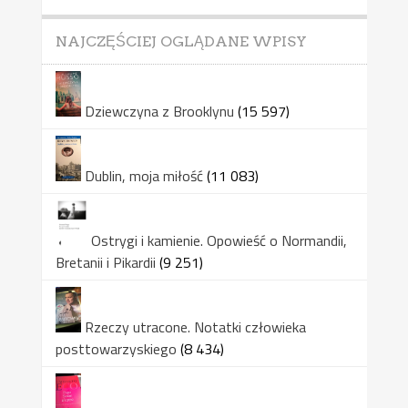
NAJCZĘŚCIEJ OGLĄDANE WPISY
Dziewczyna z Brooklynu
(15 597)
Dublin, moja miłość
(11 083)
Ostrygi i kamienie. Opowieść o Normandii,
Bretanii i Pikardii
(9 251)
Rzeczy utracone. Notatki człowieka
posttowarzyskiego
(8 434)