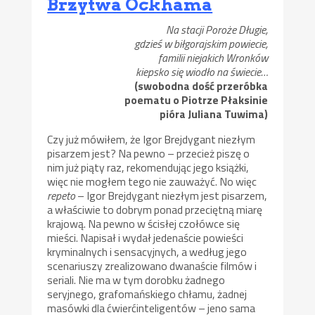
Brzytwa Ockhama
Na stacji Poroże Długie,
gdzieś w biłgorajskim powiecie,
familii niejakich Wronków
kiepsko się wiodło na świecie…
(swobodna dość przeróbka
poematu o Piotrze Płaksinie
pióra Juliana Tuwima)
Czy już mówiłem, że Igor Brejdygant niezłym
pisarzem jest? Na pewno – przecież piszę o
nim już piąty raz, rekomendując jego książki,
więc nie mogłem tego nie zauważyć. No więc
repeto
– Igor Brejdygant niezłym jest pisarzem,
a właściwie to dobrym ponad przeciętną miarę
krajową. Na pewno w ścisłej czołówce się
mieści. Napisał i wydał jedenaście powieści
kryminalnych i sensacyjnych, a według jego
scenariuszy zrealizowano dwanaście filmów i
seriali. Nie ma w tym dorobku żadnego
seryjnego, grafomańskiego chłamu, żadnej
masówki dla ćwierćinteligentów – jeno sama