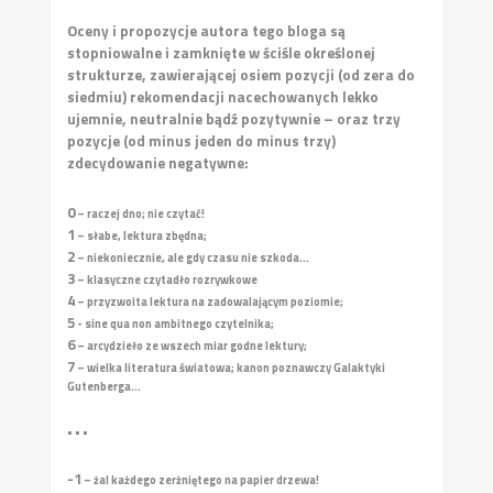
Oceny i propozycje autora tego bloga są
stopniowalne i zamknięte w ściśle określonej
strukturze, zawierającej osiem pozycji (od zera do
siedmiu) rekomendacji nacechowanych lekko
ujemnie, neutralnie bądź pozytywnie – oraz trzy
pozycje (od minus jeden do minus trzy)
zdecydowanie negatywne:
0
– raczej dno; nie czytać!
1
– słabe, lektura zbędna;
2
– niekoniecznie, ale gdy czasu nie szkoda...
3
– klasyczne czytadło rozrywkowe
4
– przyzwoita lektura na zadowalającym poziomie;
5
- sine qua non ambitnego czytelnika;
6
– arcydzieło ze wszech miar godne lektury;
7
– wielka literatura światowa; kanon poznawczy Galaktyki
Gutenberga...
• • •
-1
– żal każdego zerżniętego na papier drzewa!