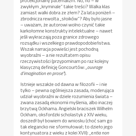
protekcjonalny paternalizm. No, no – w
zwykłym „kryminale” takie treści? Walka klas
zamiast walki dobra ze złem? Za lata poniżeń –
zbrodnicza rewolta „słoików”? Aby było jasne
– uważam, że autorowi wolno czynić takie
karkołomne konstrukty intelektualne – nawet
jeśli wykraczają poza granice zdrowego
rozsądku i wszelkiego prawdopodobieństwa.
Wszak narracja powieści jest pochodną
wyobraźni – a nie rezultatem opisu
rzeczywistości (przypominam po raz kolejny
klasyczną definicję Goncourtów:
„ouvrage
d’imagination en prose”
).
Istnieje wszakże od dawna w filozofii – i nie
tylko – pewna ogólniejsza zasada, moderująca
udział wyobraźni w dziele rozumienia świata –
zwana zasadą ekonomii myślenia, albo inaczej:
brzytwą Ockhama. Angielski braciszek Wilhelm
Ockham, oksfordzki scholastyk z XIV wieku,
doszedł był bowiem do wniosku (choć sam go
tak elegancko nie sformułował; to dzieło jego
kontynuatora z wieku z kolei XVII): „e
ntia non