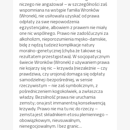
niczego nie angażował – w szczególności zaś
wspomniana na wstępie familia Wronków
(Wronek), nie usiłowała uzyskać od prawa
odpłaty za swe niepowodzenia
egzystencjalne, albowiem z prawem nie miały
one nic wspólnego. Prawo nie zadośćuczyni za
alkoholizm, nieporozumienia męsko-damskie,
bidę z nędzą tudzież komplikacje natury
moralno-genetycznej (chyba że takowe są
rezultatem przestępstwa). W socjopatycznym
świecie Wronków (Wronek) z używaniem prawa
nie kojarzy się nic – krzywda (niezależnie – czy
prawdziwa, czy urojona) domaga się odpłaty
samodzielnej i bezpośredniej, w sensie
rzeczywistym – nie zaś symbolicznym, z
pośredniczeniem kogokolwiek, a zwłaszcza
władzy. Bezsilność prawa nie uruchamia
zemsty; ona jest immanentną konsekwencją
krzywdy. Prawo nie ma tu nic do rzeczy –
zemsta jest składnikiem etosu plemiennego –
obowiązkowym, nieusuwalnym,
nienegocjowalnym. I bez granic…