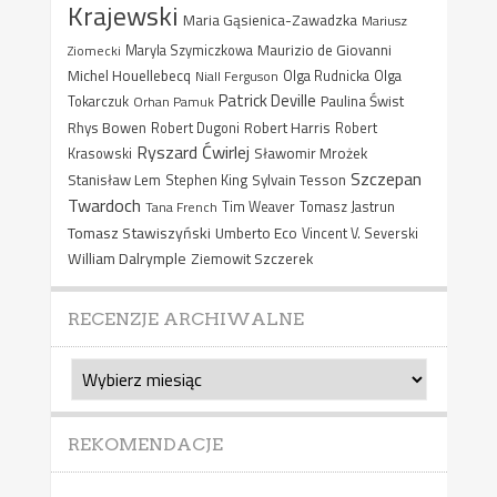
Krajewski
Maria Gąsienica-Zawadzka
Mariusz
Maurizio de Giovanni
Ziomecki
Maryla Szymiczkowa
Michel Houellebecq
Niall Ferguson
Olga Rudnicka
Olga
Patrick Deville
Paulina Świst
Tokarczuk
Orhan Pamuk
Rhys Bowen
Robert Harris
Robert Dugoni
Robert
Ryszard Ćwirlej
Sławomir Mrożek
Krasowski
Szczepan
Stanisław Lem
Sylvain Tesson
Stephen King
Twardoch
Tana French
Tim Weaver
Tomasz Jastrun
Tomasz Stawiszyński
Umberto Eco
Vincent V. Severski
William Dalrymple
Ziemowit Szczerek
RECENZJE ARCHIWALNE
Recenzje
archiwalne
REKOMENDACJE