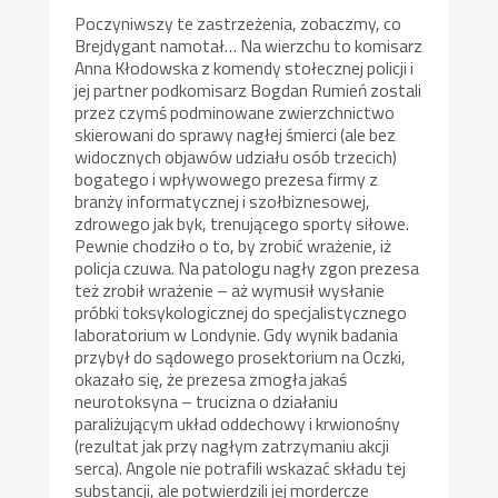
Poczyniwszy te zastrzeżenia, zobaczmy, co
Brejdygant namotał… Na wierzchu to komisarz
Anna Kłodowska z komendy stołecznej policji i
jej partner podkomisarz Bogdan Rumień zostali
przez czymś podminowane zwierzchnictwo
skierowani do sprawy nagłej śmierci (ale bez
widocznych objawów udziału osób trzecich)
bogatego i wpływowego prezesa firmy z
branży informatycznej i szołbiznesowej,
zdrowego jak byk, trenującego sporty siłowe.
Pewnie chodziło o to, by zrobić wrażenie, iż
policja czuwa. Na patologu nagły zgon prezesa
też zrobił wrażenie – aż wymusił wysłanie
próbki toksykologicznej do specjalistycznego
laboratorium w Londynie. Gdy wynik badania
przybył do sądowego prosektorium na Oczki,
okazało się, że prezesa zmogła jakaś
neurotoksyna – trucizna o działaniu
paraliżującym układ oddechowy i krwionośny
(rezultat jak przy nagłym zatrzymaniu akcji
serca). Angole nie potrafili wskazać składu tej
substancji, ale potwierdzili jej mordercze