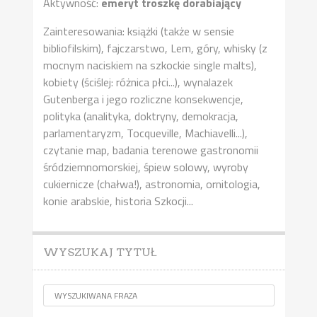
Aktywność:
emeryt troszkę dorabiający
Zainteresowania: książki (także w sensie
bibliofilskim), fajczarstwo, Lem, góry, whisky (z
mocnym naciskiem na szkockie single malts),
kobiety (ściślej: różnica płci...), wynalazek
Gutenberga i jego rozliczne konsekwencje,
polityka (analityka, doktryny, demokracja,
parlamentaryzm, Tocqueville, Machiavelli...),
czytanie map, badania terenowe gastronomii
śródziemnomorskiej, śpiew solowy, wyroby
cukiernicze (chałwa!), astronomia, ornitologia,
konie arabskie, historia Szkocji...
WYSZUKAJ TYTUŁ