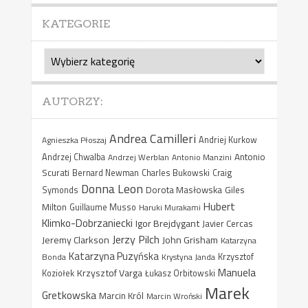
KATEGORIE
Kategorie
AUTORZY:
Andrea Camilleri
Agnieszka Płoszaj
Andriej Kurkow
Antonio
Andrzej Chwalba
Andrzej Werblan
Antonio Manzini
Scurati
Bernard Newman
Charles Bukowski
Craig
Donna Leon
Dorota Masłowska
Giles
Symonds
Hubert
Milton
Guillaume Musso
Haruki Murakami
Klimko-Dobrzaniecki
Igor Brejdygant
Javier Cercas
Jerzy Pilch
Jeremy Clarkson
John Grisham
Katarzyna
Katarzyna Puzyńska
Bonda
Krystyna Janda
Krzysztof
Manuela
Krzysztof Varga
Koziołek
Łukasz Orbitowski
Marek
Gretkowska
Marcin Król
Marcin Wroński