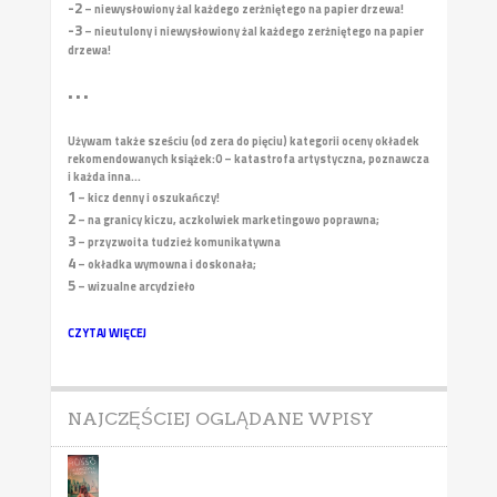
-2
– niewysłowiony żal każdego zerżniętego na papier drzewa!
-3
– nieutulony i niewysłowiony żal każdego zerżniętego na papier
drzewa!
• • •
Używam także sześciu (od zera do pięciu) kategorii oceny okładek
rekomendowanych książek:
0 – katastrofa artystyczna, poznawcza
i każda inna...
1
– kicz denny i oszukańczy!
2
– na granicy kiczu, aczkolwiek marketingowo poprawna;
3
– przyzwoita tudzież komunikatywna
4
– okładka wymowna i doskonała;
5
– wizualne arcydzieło
CZYTAJ WIĘCEJ
NAJCZĘŚCIEJ OGLĄDANE WPISY