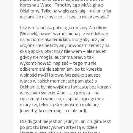
Koresha z Waco i Timothy’ego McVeigha z
Oklahomy. Tylko na większą skalę – milion ofiar
w planie to nie byle co… I czy to nie przesada?
Czy włościańska patologia rodziny Wronków
(Wronek), nawet wzmocniona przez edukację
na poziomie akademickim, mogłaby uczynić
urojone i realne krzywdy powodem zemsty na
skalę apokaliptyczną? Nie wiem – ale nawet
gdyby nie mogła, autor ma prawo tak
wykombinować i napisać – tego mu nie
odbieram ani nie zabraniam, bo to kwestia
wolności myśli i słowa. Wszelako zawsze
warto w takich momentach pamiętać o
Ockhamie, by nie wyjść na fantastę bez korzeni
w realnym świecie. Albo – co gorsza – na
cynicznego cwaniaka, eksploatującego bez
miary czytelniczą skłonność do makabry
(nawet gdy ociera się to o absurd).
Brejdygant nie jest ani jednym, ani drugim. Jest
po prostu kreatywnym artystą w dziele
literatury gatunkowej (na razie), któremu