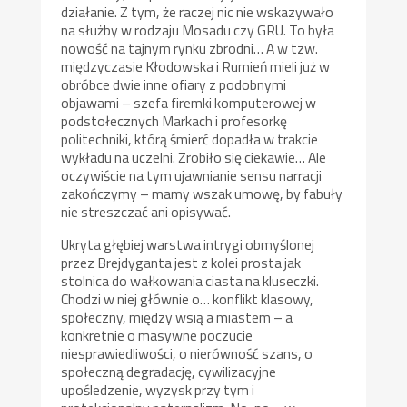
działanie. Z tym, że raczej nic nie wskazywało
na służby w rodzaju Mosadu czy GRU. To była
nowość na tajnym rynku zbrodni… A w tzw.
międzyczasie Kłodowska i Rumień mieli już w
obróbce dwie inne ofiary z podobnymi
objawami – szefa firemki komputerowej w
podstołecznych Markach i profesorkę
politechniki, którą śmierć dopadła w trakcie
wykładu na uczelni. Zrobiło się ciekawie… Ale
oczywiście na tym ujawnianie sensu narracji
zakończymy – mamy wszak umowę, by fabuły
nie streszczać ani opisywać.
Ukryta głębiej warstwa intrygi obmyślonej
przez Brejdyganta jest z kolei prosta jak
stolnica do wałkowania ciasta na kluseczki.
Chodzi w niej głównie o… konflikt klasowy,
społeczny, między wsią a miastem – a
konkretnie o masywne poczucie
niesprawiedliwości, o nierówność szans, o
społeczną degradację, cywilizacyjne
upośledzenie, wyzysk przy tym i