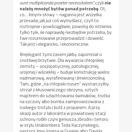
sunt multiplicanda praeter necessitatem”,
czyli
nie
należy mnożyć bytów ponad potrzebę
.
Ot,
co… Innymi słowy – naganna jest wszelka
przesada; jak już coś wymyślasz, czyń to
roztropnie i powściągliwie, powołuj do istnienia
tylko tyle, ile naprawdę niezbędnie potrzeba, by
twe rozumowanie przeprowadzić i dowieść.
Tak jest i elegancko, i ekonomicznie.
Brejdygant tymczasem jakby zapomniał o
cnotliwej brzytwie. Dla wywarcia chłopskiej
zemsty – socjopatycznej, patologicznej,
urojonej i wściekłej – buduje konstrukcję wielce
nadmiarową, wyrafinowaną i śmiercionośną.
Tam, gdzie „na chłopski rozum” wystarczyłby
strzał z kłusowniczego obrzyna, sztych
majchrem do szlachtowania świniaków, trutka
na szczury albo bomba zaimprowizowana z
ruskiego trotylu i butli z propanem. A przy
okazji autor z laboranta w powiatowej stacji
ochrony roślin czyni geniusza zbrodni i terroru
w stylu Unabombera Teda Kaczynskiego,
pastora Jima Jonesa w Gujanie albo Davida