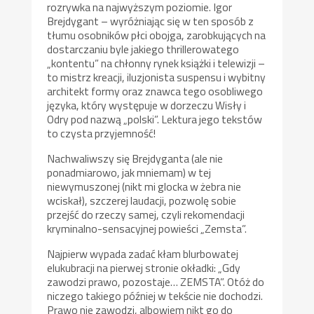
rozrywka na najwyższym poziomie. Igor
Brejdygant – wyróżniając się w ten sposób z
tłumu osobników płci obojga, zarobkujących na
dostarczaniu byle jakiego thrillerowatego
„kontentu” na chłonny rynek książki i telewizji –
to mistrz kreacji, iluzjonista suspensu i wybitny
architekt formy oraz znawca tego osobliwego
języka, który występuje w dorzeczu Wisły i
Odry pod nazwą „polski”. Lektura jego tekstów
to czysta przyjemność!
Nachwaliwszy się Brejdyganta (ale nie
ponadmiarowo, jak mniemam) w tej
niewymuszonej (nikt mi glocka w żebra nie
wciskał), szczerej laudacji, pozwolę sobie
przejść do rzeczy samej, czyli rekomendacji
kryminalno-sensacyjnej powieści „Zemsta”.
Najpierw wypada zadać kłam blurbowatej
elukubracji na pierwej stronie okładki: „Gdy
zawodzi prawo, pozostaje… ZEMSTA”. Otóż do
niczego takiego później w tekście nie dochodzi.
Prawo nie zawodzi, albowiem nikt go do