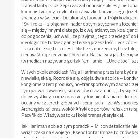
transatlantycki okrzepł i zaczął odnosić sukcesy, historia
komunistycznego dyktatora Związku Radzieckiego Józefa
znanego w świecie). Do ukonstytuowania Trójki koalicjant
1941 roku – z błędnym, nader optymistycznym złożeniem,
się – między innymi dlatego, iż dwaj atlantyccy koalicjanci
do pogodzenia, uchwalili, że przyjmą „tego trzeciego” do k
ideologiczne tudzież gangsterską przeszłość. Lecz cóż –
– akceptuje się to, co jest. Nie bez znaczenia był też fa
nienawiść i uprzedzenia Churchilla. Ba, naiwny jak dziecię
(w mediach nazywano go tak familiarnie – „Uncle Joe”) s
W tych okolicznościach Misja Harrimana przestała być 
niewielką skalę. Rozrosła się, objęła dwie stolice – Lon
konglomeratem produkcyjno-transportowym zaopatrzenia
tym paliwa i żywności, surowców oraz amunicji), tysią
do wszystkiego oraz maszyn, głównie obrabiarek do me
oceany w czterech głównych kierunkach – ze Wschodniego
Archangielska) oraz wokół Afryki do portów irańskich (sk
Pacyfik do Władywostoku i kolei transsyberyjskiej.
Jak Harriman sobie z tym poradził – Milton detalicznie ni
wciąż czeka na swojego „Ksenofonta” (może to znów będzi