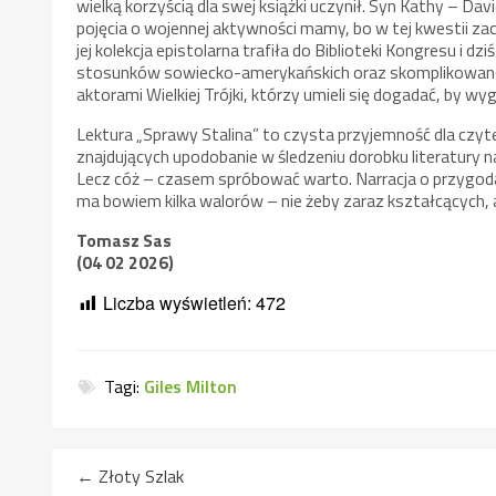
wielką korzyścią dla swej książki uczynił. Syn Kathy – Da
pojęcia o wojennej aktywności mamy, bo w tej kwestii za
jej kolekcja epistolarna trafiła do Biblioteki Kongresu i
stosunków sowiecko-amerykańskich oraz skomplikowanej
aktorami Wielkiej Trójki, którzy umieli się dogadać, by wyg
Lektura „Sprawy Stalina” to czysta przyjemność dla czyte
znajdujących upodobanie w śledzeniu dorobku literatury 
Lecz cóż – czasem spróbować warto. Narracja o przygodach
ma bowiem kilka walorów – nie żeby zaraz kształcących,
Tomasz Sas
(04 02 2026)
Liczba wyświetleń:
472
Tagi:
Giles Milton
←
Złoty Szlak