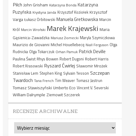
Pilch
Katarzyna
John Grisham
Katarzyna Bonda
Puzyńska
Krzysztof
Krystyna Janda
Krzysztof Koziołek
Manuela Gretkowska
Varga
Marcin
Łukasz Orbitowski
Marek Krajewski
Król
Maria
Marcin Wroński
Gąsienica-Zawadzka
Mariusz Ziomecki
Maryla Szymiczkowa
Maurizio de Giovanni
Michel Houellebecq
Niall Ferguson
Olga
Patrick Deville
Rudnicka
Olga Tokarczuk
Orhan Pamuk
Paulina Świst
Rhys Bowen
Robert Harris
Robert Dugoni
Ryszard Ćwirlej
Sławomir Mrożek
Robert Krasowski
Szczepan
Stanisław Lem
Sylvain Tesson
Stephen King
Twardoch
Tana French
Tim Weaver
Tomasz Jastrun
Tomasz Stawiszyński
Umberto Eco
Vincent V. Severski
William Dalrymple
Ziemowit Szczerek
RECENZJE ARCHIWALNE
Recenzje
archiwalne