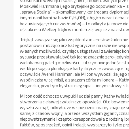
stosunkach wewnątrzkoalicyjnych, moderowanych przez am
Moskwie) Harrimana i jego brytyjskiego odpowiednika – sir
„sprawę Stalina” – skomplikowany kontredans dyplomacji,
innymi napitkami na bazie C
H
OH), długich narad i debat
₂
₅
bez uwierających cudzysłowów) – to odkryta (a może nie 
oś sukcesu Wielkiej Trójki w morderczej wojnie z nazist
Trójkąt zawiązał się jako wspólnota interesów: żaden nie 
postanowili milcząco acz kategorycznie na razie nie wspo
własnych możliwości, czyniąc ustępstwa i zawierając kom
sytuacja przestawała być tak jednoznacznie zero-jedyn
wielobarwną paletą możliwości – utrzymanie jedności sta
werbli po kojąco plumkające harfy i lirycznie zawodzące f
oczywiście Averell Harriman, ale Milton wywodzi, że jego 
wspólniczka w tej misji, a zarazem córka milionera – Kat
elegancka, przy tym bystra i niegłupia – innymi słowy:
Milton dość ochoczo uwypuklił udział panny Kathy (właści
stworzenia ciekawej czytelniczo opowieści. Oto bowiem 
wyszła za mąż) odkryła, że w spuściźnie mamy znajduje s
samej z czasów wojny, a przede wszystkim gigantyczna k
niepowstrzymanie i często korespondowała z rodziną i prz
faktów, spostrzeżeń, opinii i relacji; wystarczyło tylko pr