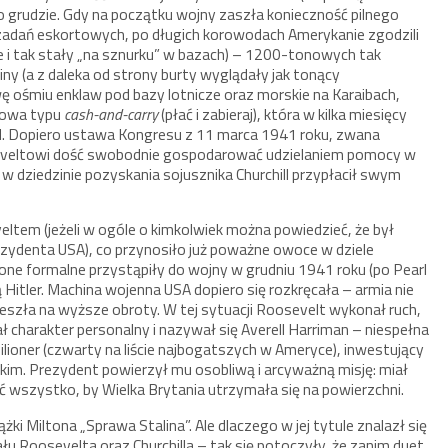
po grudzie. Gdy na początku wojny zaszła konieczność pilnego
 zadań eskortowych, po długich korowodach Amerykanie zgodzili
re i tak stały „na sznurku” w bazach) – 1200-tonowych tak
y (a z daleka od strony burty wyglądały jak tonący
ę ośmiu enklaw pod bazy lotnicze oraz morskie na Karaibach,
mowa typu
cash-and-carry
(płać i zabieraj), która w kilka miesięcy
d. Dopiero ustawa Kongresu z 11 marca 1941 roku, zwana
eveltowi dość swobodnie gospodarować udzielaniem pomocy w
 w dziedzinie pozyskania sojusznika Churchill przypłacił swym
eltem (jeżeli w ogóle o kimkolwiek można powiedzieć, że był
zydenta USA), co przynosiło już poważne owoce w dziele
e formalne przystąpiły do wojny w grudniu 1941 roku (po Pearl
 Hitler. Machina wojenna USA dopiero się rozkręcała – armia nie
eszła na wyższe obroty. W tej sytuacji Roosevelt wykonał ruch,
 charakter personalny i nazywał się Averell Harriman – niespełna
milioner (czwarty na liście najbogatszych w Ameryce), inwestujący
skim. Prezydent powierzył mu osobliwą i arcyważną misję: miał
ć wszystko, by Wielka Brytania utrzymała się na powierzchni.
ążki Miltona „Sprawa Stalina”. Ale dlaczego w jej tytule znalazł się
iału Roosevelta oraz Churchilla – tak się potoczyły, że zanim duet