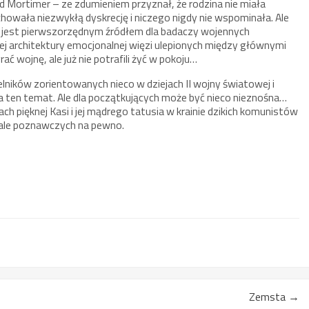
vid Mortimer – ze zdumieniem przyznał, że rodzina nie miała
chowała niezwykłą dyskrecję i niczego nigdy nie wspominała. Ale
 dziś jest pierwszorzędnym źródłem dla badaczy wojennych
 architektury emocjonalnej więzi ulepionych między głównymi
rać wojnę, ale już nie potrafili żyć w pokoju…
lników zorientowanych nieco w dziejach II wojny światowej i
na ten temat. Ale dla początkujących może być nieco nieznośna…
 pięknej Kasi i jej mądrego tatusia w krainie dzikich komunistów
 ale poznawczych na pewno.
Zemsta
→