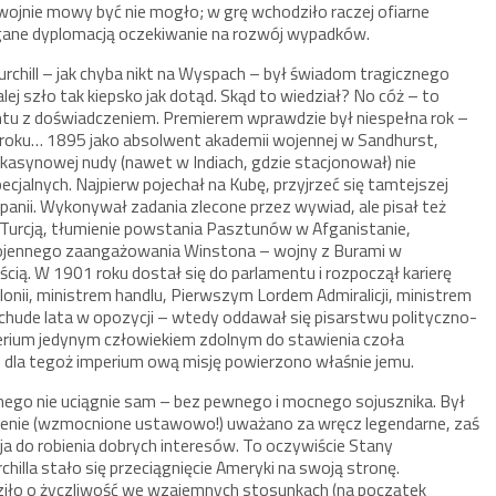
wojnie mowy być nie mogło; w grę wchodziło raczej ofiarne
ane dyplomacją oczekiwanie na rozwój wypadków.
urchill – jak chyba nikt na Wyspach – był świadom tragicznego
ej szło tak kiepsko jak dotąd. Skąd to wiedział? No cóż – to
ntu z doświadczeniem. Premierem wprawdzie był niespełna rok –
w roku… 1895 jako absolwent akademii wojennej w Sandhurst,
kasynowej nudy (nawet w Indiach, gdzie stacjonował) nie
ecjalnych. Najpierw pojechał na Kubę, przyjrzeć się tamtejszej
panii. Wykonywał zadania zlecone przez wywiad, ale pisał też
 Turcją, tłumienie powstania Pasztunów w Afganistanie,
 wojennego zaangażowania Winstona – wojny z Burami w
ścią. W 1901 roku dostał się do parlamentu i rozpoczął karierę
lonii, ministrem handlu, Pierwszym Lordem Admiralicji, ministrem
, chude lata w opozycji – wtedy oddawał się pisarstwu polityczno-
erium jedynym człowiekiem zdolnym do stawienia czoła
ie dla tegoż imperium ową misję powierzono właśnie jemu.
nnego nie uciągnie sam – bez pewnego i mocnego sojusznika. Był
awienie (wzmocnione ustawowo!) uważano za wręcz legendarne, zaś
zja do robienia dobrych interesów. To oczywiście Stany
lla stało się przeciągnięcie Ameryki na swoją stronę.
hodziło o życzliwość we wzajemnych stosunkach (na początek