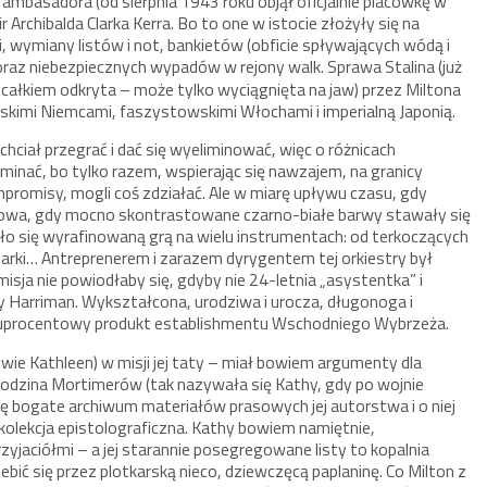
basadora (od sierpnia 1943 roku objął oficjalnie placówkę w
 Archibalda Clarka Kerra. Bo to one w istocie złożyły się na
 wymiany listów i not, bankietów (obficie spływających wódą i
 oraz niebezpiecznych wypadów w rejony walk. Sprawa Stalina (już
całkiem odkryta – może tylko wyciągnięta na jaw) przez Miltona
owskimi Niemcami, faszystowskimi Włochami i imperialną Japonią.
chciał przegrać i dać się wyeliminować, więc o różnicach
minać, bo tylko razem, wspierając się nawzajem, na granicy
promisy, mogli coś zdziałać. Ale w miarę upływu czasu, gdy
kowa, gdy mocno skontrastowane czarno-białe barwy stawały się
ło się wyrafinowaną grą na wielu instrumentach: od terkoczących
ujarki… Antreprenerem i zarazem dyrygentem tej orkiestry był
misja nie powiodłaby się, gdyby nie 24-letnia „asystentka” i
hy Harriman. Wykształcona, urodziwa i urocza, długonoga i
 stuprocentowy produkt establishmentu Wschodniego Wybrzeża.
wie Kathleen) w misji jej taty – miał bowiem argumenty dla
rodzina Mortimerów (tak nazywała się Kathy, gdy po wojnie
ię bogate archiwum materiałów prasowych jej autorstwa i o niej
olekcja epistolograficzna. Kathy bowiem namiętnie,
yjaciółmi – a jej starannie posegregowane listy to kopalnia
zebić się przez plotkarską nieco, dziewczęcą paplaninę. Co Milton z