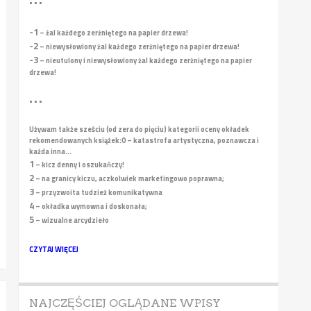
• • •
-1
– żal każdego zerżniętego na papier drzewa!
-2
– niewysłowiony żal każdego zerżniętego na papier drzewa!
-3
– nieutulony i niewysłowiony żal każdego zerżniętego na papier
drzewa!
• • •
Używam także sześciu (od zera do pięciu) kategorii oceny okładek
rekomendowanych książek:
0 – katastrofa artystyczna, poznawcza i
każda inna...
1
– kicz denny i oszukańczy!
2
– na granicy kiczu, aczkolwiek marketingowo poprawna;
3
– przyzwoita tudzież komunikatywna
4
– okładka wymowna i doskonała;
5
– wizualne arcydzieło
CZYTAJ WIĘCEJ
NAJCZĘŚCIEJ OGLĄDANE WPISY