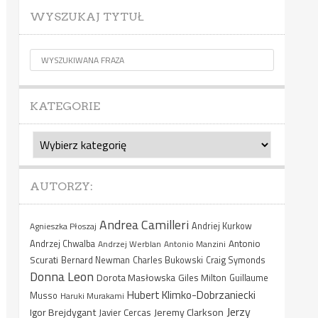
WYSZUKAJ TYTUŁ
KATEGORIE
Kategorie
AUTORZY:
Andrea Camilleri
Agnieszka Płoszaj
Andriej Kurkow
Antonio
Andrzej Chwalba
Andrzej Werblan
Antonio Manzini
Scurati
Bernard Newman
Charles Bukowski
Craig Symonds
Donna Leon
Dorota Masłowska
Giles Milton
Guillaume
Hubert Klimko-Dobrzaniecki
Musso
Haruki Murakami
Jerzy
Igor Brejdygant
Jeremy Clarkson
Javier Cercas