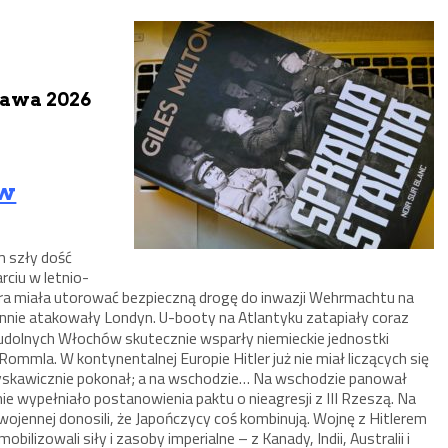
awa 2026
 w
m szły dość
rciu w letnio-
tóra miała utorować bezpieczną drogę do inwazji Wehrmachtu na
annie atakowały Londyn. U-booty na Atlantyku zatapiały coraz
udolnych Włochów skutecznie wsparły niemieckie jednostki
mmla. W kontynentalnej Europie Hitler już nie miał liczących się
łyskawicznie pokonał; a na wschodzie… Na wschodzie panował
e wypełniało postanowienia paktu o nieagresji z III Rzeszą. Na
wojennej donosili, że Japończycy coś kombinują. Wojnę z Hitlerem
ilizowali siły i zasoby imperialne – z Kanady, Indii, Australii i