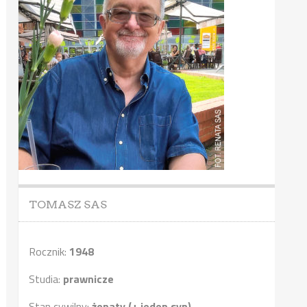
TOMASZ SAS
Rocznik:
1948
Studia:
prawnicze
Stan cywilny:
żonaty (+ jeden syn)