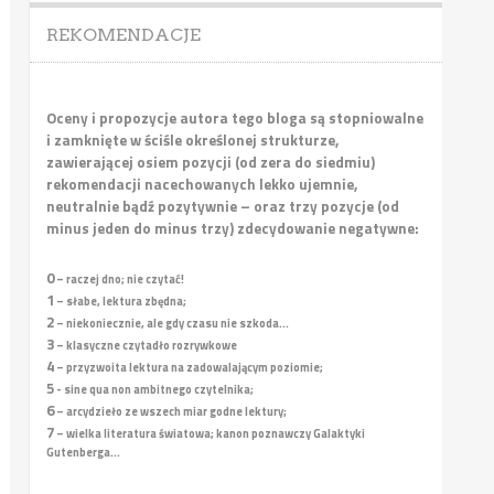
REKOMENDACJE
Oceny i propozycje autora tego bloga są stopniowalne
i zamknięte w ściśle określonej strukturze,
zawierającej osiem pozycji (od zera do siedmiu)
rekomendacji nacechowanych lekko ujemnie,
neutralnie bądź pozytywnie – oraz trzy pozycje (od
minus jeden do minus trzy) zdecydowanie negatywne:
0
– raczej dno; nie czytać!
1
– słabe, lektura zbędna;
2
– niekoniecznie, ale gdy czasu nie szkoda...
3
– klasyczne czytadło rozrywkowe
4
– przyzwoita lektura na zadowalającym poziomie;
5
- sine qua non ambitnego czytelnika;
6
– arcydzieło ze wszech miar godne lektury;
7
– wielka literatura światowa; kanon poznawczy Galaktyki
Gutenberga...