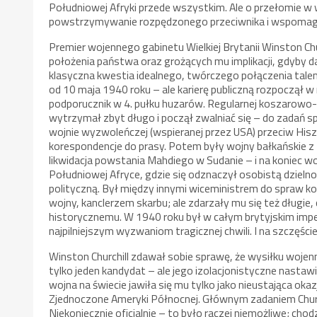
Południowej Afryki przede wszystkim. Ale o przełomie w 
powstrzymywanie rozpędzonego przeciwnika i wspomag
Premier wojennego gabinetu Wielkiej Brytanii Winston Ch
położenia państwa oraz grożących mu implikacji, gdyby dal
klasyczna kwestia idealnego, twórczego połączenia tale
od 10 maja 1940 roku – ale karierę publiczną rozpoczął 
podporucznik w 4. pułku huzarów. Regularnej koszarowo-
wytrzymał zbyt długo i począł zwalniać się – do zadań sp
wojnie wyzwoleńczej (wspieranej przez USA) przeciw Hisz
korespondencje do prasy. Potem były wojny bałkańskie z
likwidacja powstania Mahdiego w Sudanie – i na koniec
Południowej Afryce, gdzie się odznaczył osobistą dzielno
polityczną. Był między innymi wiceministrem do spraw ko
wojny, kanclerzem skarbu; ale zdarzały mu się też długie
historycznemu. W 1940 roku był w całym brytyjskim imp
najpilniejszym wyzwaniom tragicznej chwili. I na szczęśc
Winston Churchill zdawał sobie sprawę, że wysiłku woje
tylko jeden kandydat – ale jego izolacjonistyczne nast
wojna na świecie jawiła się mu tylko jako nieustająca oka
Zjednoczone Ameryki Północnej. Głównym zadaniem Churchi
Niekoniecznie oficjalnie – to było raczej niemożliwe; c