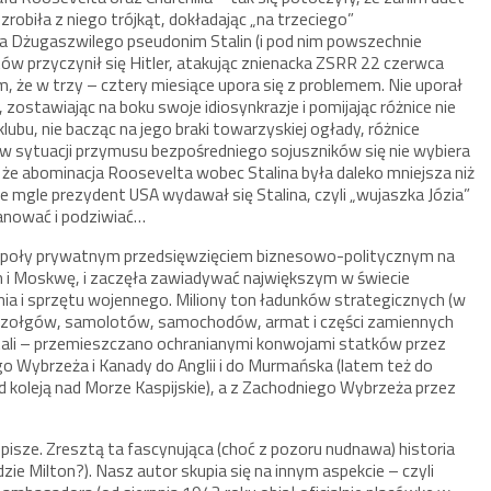
 zrobiła z niego trójkąt, dokładając „na trzeciego”
 Dżugaszwilego pseudonim Stalin (i pod nim powszechnie
ów przyczynił się Hitler, atakując znienacka ZSRR 22 czerwca
 że w trzy – cztery miesiące upora się z problemem. Nie uporał
, zostawiając na boku swoje idiosynkrazje i pomijając różnice nie
lubu, nie bacząc na jego braki towarzyskiej ogłady, różnice
 w sytuacji przymusu bezpośredniego sojuszników się nie wybiera
kt, że abominacja Roosevelta wobec Stalina była daleko mniejsza niż
 we mgle prezydent USA wydawał się Stalina, czyli „wujaszka Józia”
zanować i podziwiać…
na poły prywatnym przedsięwzięciem biznesowo-politycznym na
dyn i Moskwę, i zaczęła zawiadywać największym w świecie
 i sprzętu wojennego. Miliony ton ładunków strategicznych (w
ce czołgów, samolotów, samochodów, armat i części zamiennych
tali – przemieszczano ochranianymi konwojami statków przez
 Wybrzeża i Kanady do Anglii i do Murmańska (latem też do
ąd koleją nad Morze Kaspijskie), a z Zachodniego Wybrzeża przez
e pisze. Zresztą ta fascynująca (choć z pozoru nudnawa) historia
e Milton?). Nasz autor skupia się na innym aspekcie – czyli