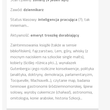
Zawód:
dziennikarz
Status klasowy:
inteligencja pracująca
(?); tak
mniemam...
Aktywność:
emeryt troszkę dorabiający
Zainteresowania: książki (także w sensie
bibliofilskim), fajczarstwo, Lem, góry, whisky (z
mocnym naciskiem na szkockie single malts),
kobiety (ściślej: różnica płci...), wynalazek
Gutenberga i jego rozliczne konsekwencje, polityka
(analityka, doktryny, demokracja, parlamentaryzm,
Tocqueville, Machiavelli...), czytanie map, badania
terenowe gastronomii śródziemnomorskiej, śpiew
solowy, wyroby cukiernicze (chałwa!), astronomia,
ornitologia, konie arabskie, historia Szkocji...