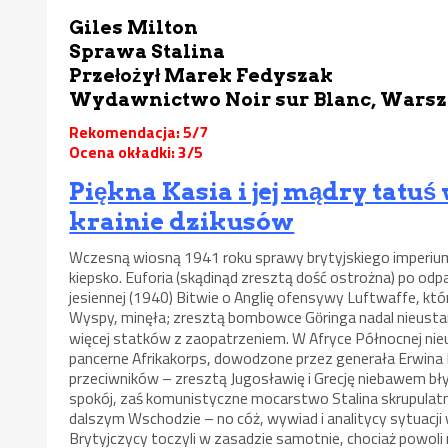
Giles Milton
Sprawa Stalina
Przełożył Marek Fedyszak
Wydawnictwo Noir sur Blanc, Warsz
Rekomendacja: 5/7
Ocena okładki: 3/5
Piękna Kasia i jej mądry tatuś
krainie dzikusów
Wczesną wiosną 1941 roku sprawy brytyjskiego imperiu
kiepsko. Euforia (skądinąd zresztą dość ostrożna) po odpa
jesiennej (1940) Bitwie o Anglię ofensywy Luftwaffe, k
Wyspy, minęła; zresztą bombowce G
ringa nadal nieust
ö
więcej statków z zaopatrzeniem. W Afryce Północnej nie
pancerne Afrikakorps, dowodzone przez generała Erwina Ro
przeciwników – zresztą Jugosławię i Grecję niebawem b
spokój, zaś komunistyczne mocarstwo Stalina skrupulatni
dalszym Wschodzie – no cóż, wywiad i analitycy sytuacji 
Brytyjczycy toczyli w zasadzie samotnie, chociaż powoli mob