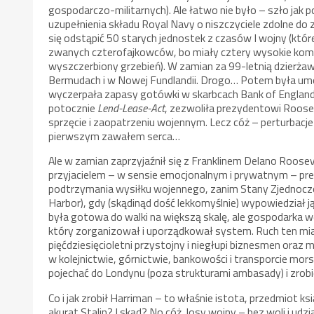
gospodarczo-militarnych). Ale łatwo nie było – szło jak 
uzupełnienia składu Royal Navy o niszczyciele zdolne do
się odstąpić 50 starych jednostek z czasów I wojny (któ
zwanych czterofajkowców, bo miały cztery wysokie komin
wyszczerbiony grzebień). W zamian za 99-letnią dzierżaw
Bermudach i w Nowej Fundlandii. Drogo… Potem była u
wyczerpała zapasy gotówki w skarbcach Bank of Englan
potocznie
Lend-Lease-Act
, zezwoliła prezydentowi Roos
sprzęcie i zaopatrzeniu wojennym. Lecz cóż – perturbacje
pierwszym zawałem serca…
Ale w zamian zaprzyjaźnił się z Franklinem Delano Roosev
przyjacielem – w sensie emocjonalnym i prywatnym – pre
podtrzymania wysiłku wojennego, zanim Stany Zjednoczon
Harbor), gdy (skądinąd dość lekkomyślnie) wypowiedział ją
była gotowa do walki na większą skalę, ale gospodarka w
który zorganizował i uporządkował system. Ruch ten miał
pięćdziesięcioletni przystojny i niegłupi biznesmen oraz 
w kolejnictwie, górnictwie, bankowości i transporcie mor
pojechać do Londynu (poza strukturami ambasady) i zrobi
Co i jak zrobił Harriman – to właśnie istota, przedmiot ksi
akurat Stalin? I skąd? No cóż, losy wojny – bez woli i udz