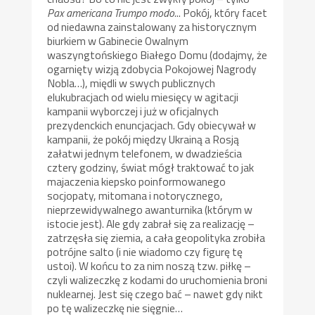
Pax americana Trumpo modo.
.. Pokój, który facet
od niedawna zainstalowany za historycznym
biurkiem w Gabinecie Owalnym
waszyngtońskiego Białego Domu (dodajmy, że
ogarnięty wizją zdobycia Pokojowej Nagrody
Nobla…), międli w swych publicznych
elukubracjach od wielu miesięcy w agitacji
kampanii wyborczej i już w oficjalnych
prezydenckich enuncjacjach. Gdy obiecywał w
kampanii, że pokój między Ukrainą a Rosją
załatwi jednym telefonem, w dwadzieścia
cztery godziny, świat mógł traktować to jak
majaczenia kiepsko poinformowanego
socjopaty, mitomana i notorycznego,
nieprzewidywalnego awanturnika (którym w
istocie jest). Ale gdy zabrał się za realizację –
zatrzęsła się ziemia, a cała geopolityka zrobiła
potrójne salto (i nie wiadomo czy figurę tę
ustoi). W końcu to za nim noszą tzw. piłkę –
czyli walizeczkę z kodami do uruchomienia broni
nuklearnej. Jest się czego bać – nawet gdy nikt
po tę walizeczkę nie sięgnie…