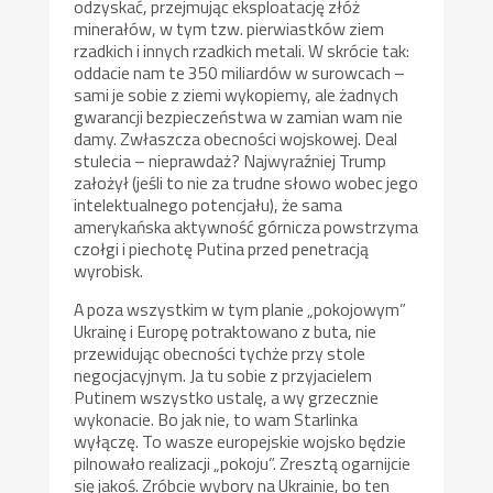
odzyskać, przejmując eksploatację złóż
minerałów, w tym tzw. pierwiastków ziem
rzadkich i innych rzadkich metali. W skrócie tak:
oddacie nam te 350 miliardów w surowcach –
sami je sobie z ziemi wykopiemy, ale żadnych
gwarancji bezpieczeństwa w zamian wam nie
damy. Zwłaszcza obecności wojskowej. Deal
stulecia – nieprawdaż? Najwyraźniej Trump
założył (jeśli to nie za trudne słowo wobec jego
intelektualnego potencjału), że sama
amerykańska aktywność górnicza powstrzyma
czołgi i piechotę Putina przed penetracją
wyrobisk.
A poza wszystkim w tym planie „pokojowym”
Ukrainę i Europę potraktowano z buta, nie
przewidując obecności tychże przy stole
negocjacyjnym. Ja tu sobie z przyjacielem
Putinem wszystko ustalę, a wy grzecznie
wykonacie. Bo jak nie, to wam Starlinka
wyłączę. To wasze europejskie wojsko będzie
pilnowało realizacji „pokoju”. Zresztą ogarnijcie
się jakoś. Zróbcie wybory na Ukrainie, bo ten