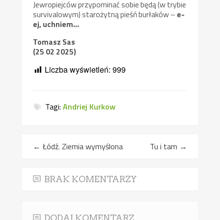
Jewropiejców przypominać sobie będą (w trybie
survivalowym) starożytną pieśń burłaków –
e-
ej, uchniem…
Tomasz Sas
(25 02 2025)
Liczba wyświetleń:
999
Tagi:
Andriej Kurkow
←
Łódź. Ziemia wymyślona
Tu i tam
→
BRAK KOMENTARZY
DODAJ KOMENTARZ