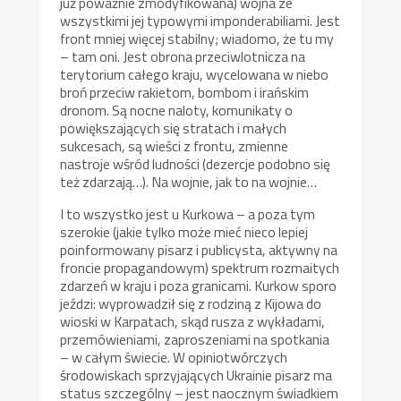
już poważnie zmodyfikowana) wojna ze
wszystkimi jej typowymi imponderabiliami. Jest
front mniej więcej stabilny; wiadomo, że tu my
– tam oni. Jest obrona przeciwlotnicza na
terytorium całego kraju, wycelowana w niebo
broń przeciw rakietom, bombom i irańskim
dronom. Są nocne naloty, komunikaty o
powiększających się stratach i małych
sukcesach, są wieści z frontu, zmienne
nastroje wśród ludności (dezercje podobno się
też zdarzają…). Na wojnie, jak to na wojnie…
I to wszystko jest u Kurkowa – a poza tym
szerokie (jakie tylko może mieć nieco lepiej
poinformowany pisarz i publicysta, aktywny na
froncie propagandowym) spektrum rozmaitych
zdarzeń w kraju i poza granicami. Kurkow sporo
jeździ: wyprowadził się z rodziną z Kijowa do
wioski w Karpatach, skąd rusza z wykładami,
przemówieniami, zaproszeniami na spotkania
– w całym świecie. W opiniotwórczych
środowiskach sprzyjających Ukrainie pisarz ma
status szczególny – jest naocznym świadkiem