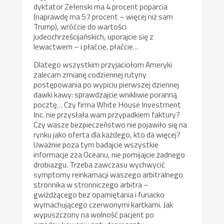
dyktator Zełenski ma 4 procent poparcia
(naprawdę ma 57 procent – więcej niż sam
Trump), wróćcie do wartości
judeochrześcijańskich, uporajcie się z
lewactwem – i płaćcie, płaćcie…
Dlatego wszystkim przyjaciołom Ameryki
zalecam zmianę codziennej rutyny
postępowania po wypiciu pierwszej dziennej
dawki kawy: sprawdzajcie wnikliwie poranną
pocztę… Czy firma White House Investment
Inc. nie przysłała wam przypadkiem faktury?
Czy wasze bezpieczeństwo nie pojawiło się na
rynku jako oferta dla każdego, kto da więcej?
Uważnie poza tym badajcie wszystkie
informacje zza Oceanu, nie pomijajcie żadnego
drobiazgu. Trzeba zawczasu wychwycić
symptomy reinkarnacji waszego arbitralnego
stronnika w stronniczego arbitra –
gwiżdżącego bez opamiętania i furiacko
wymachującego czerwonymi kartkami. Jak
wypuszczony na wolność pacjent po