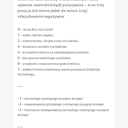
ujemnie, neutralnie bądź pozytywnie – oraz trzy
pozycje (od minus jeden do minus trzy)
zdecydowanie negatywne:
0
– raczej dno; nie czytać!
1
– słabe, lektura zbędna;
2
– niekoniecznie, ale gdy czasu nie szkoda...
3
– klasyczne czytadło rozrywkowe
4
– przyzwoita lektura na zadowalającym poziomie;
5
- sine qua non ambitnego czytelnika;
6
– arcydzieło ze wszech miar godne lektury;
7
– wielka literatura światowa; kanon poznawczy Galaktyki
Gutenberga...
• • •
-1
– żal każdego zerżniętego na papier drzewa!
-2
– niewysłowiony żal każdego zerżniętego na papier drzewa!
-3
– nieutulony i niewysłowiony żal każdego zerżniętego na papier
drzewa!
• • •