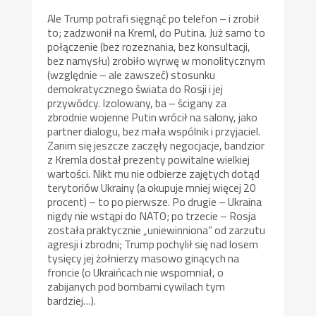
Ale Trump potrafi sięgnąć po telefon – i zrobił
to; zadzwonił na Kreml, do Putina. Już samo to
połączenie (bez rozeznania, bez konsultacji,
bez namysłu) zrobiło wyrwę w monolitycznym
(względnie – ale zawszeć) stosunku
demokratycznego świata do Rosji i jej
przywódcy. Izolowany, ba – ścigany za
zbrodnie wojenne Putin wrócił na salony, jako
partner dialogu, bez mała wspólnik i przyjaciel.
Zanim się jeszcze zaczęły negocjacje, bandzior
z Kremla dostał prezenty powitalne wielkiej
wartości. Nikt mu nie odbierze zajętych dotąd
terytoriów Ukrainy (a okupuje mniej więcej 20
procent) – to po pierwsze. Po drugie – Ukraina
nigdy nie wstąpi do NATO; po trzecie – Rosja
została praktycznie „uniewinniona” od zarzutu
agresji i zbrodni; Trump pochylił się nad losem
tysięcy jej żołnierzy masowo ginących na
froncie (o Ukraińcach nie wspomniał, o
zabijanych pod bombami cywilach tym
bardziej…).