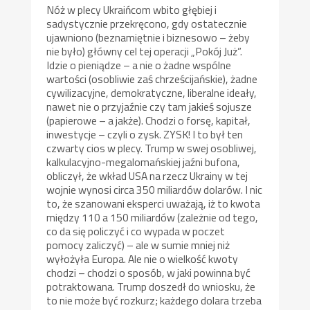
Nóż w plecy Ukraińcom wbito głębiej i
sadystycznie przekręcono, gdy ostatecznie
ujawniono (beznamiętnie i biznesowo – żeby
nie było) główny cel tej operacji „Pokój Już”.
Idzie o pieniądze – a nie o żadne wspólne
wartości (osobliwie zaś chrześcijańskie), żadne
cywilizacyjne, demokratyczne, liberalne ideały,
nawet nie o przyjaźnie czy tam jakieś sojusze
(papierowe – a jakże). Chodzi o forsę, kapitał,
inwestycje – czyli o zysk. ZYSK! I to był ten
czwarty cios w plecy. Trump w swej osobliwej,
kalkulacyjno-megalomańskiej jaźni bufona,
obliczył, że wkład USA na rzecz Ukrainy w tej
wojnie wynosi circa 350 miliardów dolarów. I nic
to, że szanowani eksperci uważają, iż to kwota
między 110 a 150 miliardów (zależnie od tego,
co da się policzyć i co wypada w poczet
pomocy zaliczyć) – ale w sumie mniej niż
wyłożyła Europa. Ale nie o wielkość kwoty
chodzi – chodzi o sposób, w jaki powinna być
potraktowana. Trump doszedł do wniosku, że
to nie może być rozkurz; każdego dolara trzeba