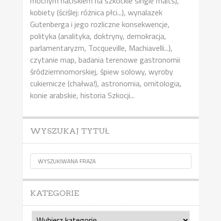
mocnym naciskiem na szkockie single malts),
kobiety (ściślej: różnica płci...), wynalazek
Gutenberga i jego rozliczne konsekwencje,
polityka (analityka, doktryny, demokracja,
parlamentaryzm, Tocqueville, Machiavelli...),
czytanie map, badania terenowe gastronomii
śródziemnomorskiej, śpiew solowy, wyroby
cukiernicze (chałwa!), astronomia, ornitologia,
konie arabskie, historia Szkocji...
WYSZUKAJ TYTUŁ
KATEGORIE
Kategorie