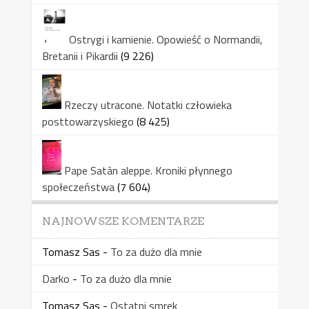
Ostrygi i kamienie. Opowieść o Normandii,
Bretanii i Pikardii
(9 226)
Rzeczy utracone. Notatki człowieka
posttowarzyskiego
(8 425)
Pape Satàn aleppe. Kroniki płynnego
społeczeństwa
(7 604)
NAJNOWSZE KOMENTARZE
Tomasz Sas
-
To za dużo dla mnie
Darko
-
To za dużo dla mnie
Tomasz Sas
-
Ostatni smrek