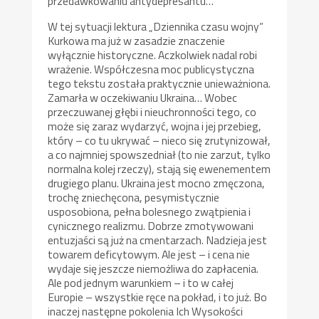
przedawkowaniu antydepresantu…
W tej sytuacji lektura „Dziennika czasu wojny”
Kurkowa ma już w zasadzie znaczenie
wyłącznie historyczne. Aczkolwiek nadal robi
wrażenie. Współczesna moc publicystyczna
tego tekstu została praktycznie unieważniona.
Zamarła w oczekiwaniu Ukraina… Wobec
przeczuwanej głębi i nieuchronności tego, co
może się zaraz wydarzyć, wojna i jej przebieg,
który – co tu ukrywać – nieco się zrutynizował,
a co najmniej spowszedniał (to nie zarzut, tylko
normalna kolej rzeczy), stają się ewenementem
drugiego planu. Ukraina jest mocno zmęczona,
trochę zniechęcona, pesymistycznie
usposobiona, pełna bolesnego zwątpienia i
cynicznego realizmu. Dobrze zmotywowani
entuzjaści są już na cmentarzach. Nadzieja jest
towarem deficytowym. Ale jest – i cena nie
wydaje się jeszcze niemożliwa do zapłacenia.
Ale pod jednym warunkiem – i to w całej
Europie – wszystkie ręce na pokład, i to już. Bo
inaczej następne pokolenia Ich Wysokości