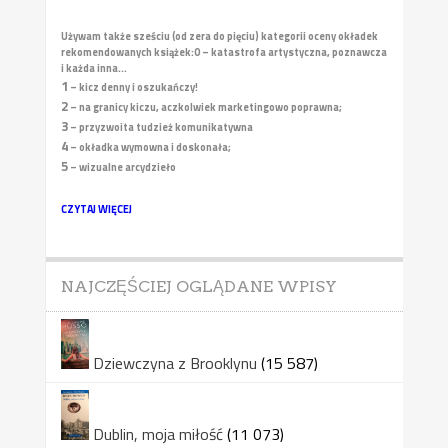
Używam także sześciu (od zera do pięciu) kategorii oceny okładek
rekomendowanych książek:
0 – katastrofa artystyczna, poznawcza
i każda inna...
1
– kicz denny i oszukańczy!
2
– na granicy kiczu, aczkolwiek marketingowo poprawna;
3
– przyzwoita tudzież komunikatywna
4
– okładka wymowna i doskonała;
5
– wizualne arcydzieło
CZYTAJ WIĘCEJ
NAJCZĘŚCIEJ OGLĄDANE WPISY
Dziewczyna z Brooklynu
(15 587)
Dublin, moja miłość
(11 073)