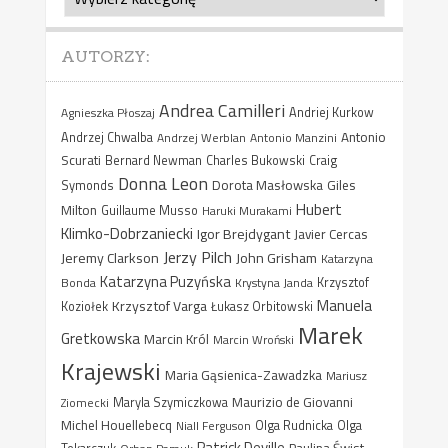
AUTORZY:
Andrea Camilleri
Agnieszka Płoszaj
Andriej Kurkow
Antonio
Andrzej Chwalba
Andrzej Werblan
Antonio Manzini
Scurati
Bernard Newman
Charles Bukowski
Craig
Donna Leon
Dorota Masłowska
Giles
Symonds
Hubert
Milton
Guillaume Musso
Haruki Murakami
Klimko-Dobrzaniecki
Igor Brejdygant
Javier Cercas
Jerzy Pilch
Jeremy Clarkson
John Grisham
Katarzyna
Katarzyna Puzyńska
Bonda
Krystyna Janda
Krzysztof
Manuela
Krzysztof Varga
Koziołek
Łukasz Orbitowski
Marek
Gretkowska
Marcin Król
Marcin Wroński
Krajewski
Maria Gąsienica-Zawadzka
Mariusz
Maurizio de Giovanni
Ziomecki
Maryla Szymiczkowa
Michel Houellebecq
Niall Ferguson
Olga Rudnicka
Olga
Patrick Deville