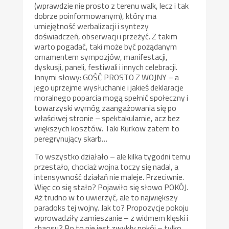
(wprawdzie nie prosto z terenu walk, lecz i tak
dobrze poinformowanym), który ma
umiejętność werbalizacji i syntezy
doświadczeń, obserwacji i przeżyć. Z takim
warto pogadać, taki może być pożądanym
ornamentem sympozjów, manifestacji,
dyskusji, paneli, festiwali i innych celebracji.
Innymi słowy: GOŚĆ PROSTO Z WOJNY – a
jego uprzejme wysłuchanie i jakieś deklaracje
moralnego poparcia mogą spełnić społeczny i
towarzyski wymóg zaangażowania się po
właściwej stronie – spektakularnie, acz bez
większych kosztów. Taki Kurkow zatem to
peregrynujący skarb…
To wszystko działało – ale kilka tygodni temu
przestało, chociaż wojna toczy się nadal, a
intensywność działań nie maleje. Przeciwnie.
Więc co się stało? Pojawiło się słowo POKÓJ.
Aż trudno w to uwierzyć, ale to największy
paradoks tej wojny. Jak to? Propozycje pokoju
wprowadziły zamieszanie – z widmem klęski i
chaosu? Bo to nie jest zwykły pokój – tylko