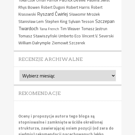
Paulina Świst
Tokarczuk
Orhan Pamuk
Rhys Bowen
Robert Harris
Robert Dugoni
Robert
Ryszard Ćwirlej
Sławomir Mrożek
Krasowski
Szczepan
Stanisław Lem
Sylvain Tesson
Stephen King
Twardoch
Tana French
Tim Weaver
Tomasz Jastrun
Tomasz Stawiszyński
Umberto Eco
Vincent V. Severski
William Dalrymple
Ziemowit Szczerek
RECENZJE ARCHIWALNE
Recenzje
archiwalne
REKOMENDACJE
Oceny i propozycje autora tego bloga są
stopniowalne i zamknięte w ściśle określonej
strukturze, zawierającej osiem pozycji (od zera do
siedmiu) rekomendacji nacechowanych lekko