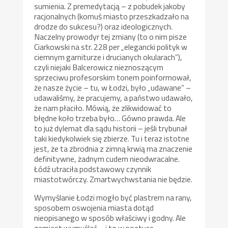
sumienia. Z premedytacją – z pobudek jakoby
racjonalnych (komuś miasto przeszkadzało na
drodze do sukcesu?) oraz ideologicznych.
Naczelny prowodyr tej zmiany (to o nim pisze
Ciarkowski na str. 228 per „elegancki polityk w
ciemnym garniturze i drucianych okularach”),
czyli niejaki Balcerowicz nieznoszącym
sprzeciwu profesorskim tonem poinformował,
że nasze życie – tu, w Łodzi, było „udawane” –
udawaliśmy, że pracujemy, a państwo udawało,
że nam płaciło. Mówią, że zlikwidować to
błędne koło trzeba było… Gówno prawda. Ale
to już dylemat dla sądu historii – jeśli trybunał
taki kiedykolwiek się zbierze. Tu i teraz istotne
jest, że ta zbrodnia z zimną krwią ma znaczenie
definitywne, żadnym cudem nieodwracalne.
Łódź utraciła podstawowy czynnik
miastotwórczy. Zmartwychwstania nie będzie.
Wymyślanie Łodzi mogło być plastrem na rany,
sposobem oswojenia miasta dotąd
nieopisanego w sposób właściwy i godny. Ale
zamiast wymyślać – i to w poetyce