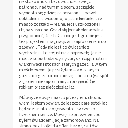
niestosowność i bezowocność swego
patronatu nad tym miejscem, szczęście
wyniosło się gdzieś za horyzont – nawet
dokładnie nie wiadomo, w jakim kierunku. Ale
miasto zostało – realne, lecz uszkodzone i
chyba stracone. Godzi się jednak nienachalnie
przypomnieć, że Łódź to nie jest gra, nie jest
też projektem imaginacji, ani zaproszeniem do
zabawy… Tedy nie jest to ćwiczenie z
wyobraźni – to coś istnieje naprawdę. Ja nie
muszę sobie Łodzi wymyślać, szukając materii
w archiwach i stosach starych gazet. Ja w tym
mieście żyłem i je przeżyłem – a w starych
gazetach grzebać nie muszę – bo to ja (wespół
z gronem niezapomnianych przyjaciół) je
robiłem przez pięćdziesiąt lat.
Mówię, że swoje miasto przeżyłem, chociaż
wiem, jestem pewien, że jeszcze parę setek lat
będzie istniało i dogorywało – w czysto
fizycznym sensie. Mówię, że przeżyłem, bo
byłem świadkiem, jak je zamordowano. Na
zimno, bez litości dla ofiar i bez wyrzutów