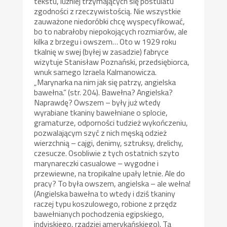
tekstu, luźniej trzymających się postulatu
zgodności z rzeczywistością. Nie wszystkie
zauważone niedoróbki chcę wyspecyfikować,
bo to nabrałoby niepokojących rozmiarów, ale
kilka z brzegu i owszem… Oto w 1929 roku
tkalnię w swej (byłej w zasadzie) fabryce
wizytuje Stanisław Poznański, przedsiębiorca,
wnuk samego Izraela Kalmanowicza.
„Marynarka na nim jak się patrzy, angielska
bawełna.” (str. 204). Bawełna? Angielska?
Naprawdę? Owszem – były już wtedy
wyrabiane tkaniny bawełniane o splocie,
gramaturze, odporności tudzież wykończeniu,
pozwalającym szyć z nich męską odzież
wierzchnią – cajgi, denimy, sztruksy, drelichy,
czesucze. Osobliwie z tych ostatnich szyto
marynareczki casualowe – wygodne i
przewiewne, na tropikalne upały letnie. Ale do
pracy? To była owszem, angielska – ale wełna!
(Angielska bawełna to wtedy i dziś tkaniny
raczej typu koszulowego, robione z przędz
bawełnianych pochodzenia egipskiego,
indyjskiego, rzadziej amerykańskiego). Ta