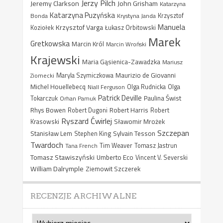
Jerzy Pilch
Jeremy Clarkson
John Grisham
Katarzyna
Katarzyna Puzyńska
Bonda
Krystyna Janda
Krzysztof
Manuela
Krzysztof Varga
Koziołek
Łukasz Orbitowski
Marek
Gretkowska
Marcin Król
Marcin Wroński
Krajewski
Maria Gąsienica-Zawadzka
Mariusz
Maurizio de Giovanni
Ziomecki
Maryla Szymiczkowa
Michel Houellebecq
Niall Ferguson
Olga Rudnicka
Olga
Patrick Deville
Paulina Świst
Tokarczuk
Orhan Pamuk
Rhys Bowen
Robert Harris
Robert Dugoni
Robert
Ryszard Ćwirlej
Sławomir Mrożek
Krasowski
Szczepan
Stanisław Lem
Sylvain Tesson
Stephen King
Twardoch
Tana French
Tim Weaver
Tomasz Jastrun
Tomasz Stawiszyński
Umberto Eco
Vincent V. Severski
William Dalrymple
Ziemowit Szczerek
RECENZJE ARCHIWALNE
Recenzje