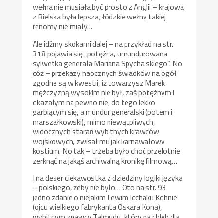
wełna nie musiała być prosto z Anglii – krajowa
z Bielska była lepsza; łódzkie wełny takiej
renomy nie miały…
Ale idźmy skokami dalej – na przykład na str.
318 pojawia się „potężna, umundurowana
sylwetka generała Mariana Spychalskiego”. No
cóż – przekazy naocznych świadków na ogół
zgodne są w kwestii, iż towarzysz Marek
mężczyzną wysokim nie był, zaś potężnym i
okazałym na pewno nie, do tego lekko
garbiącym się, a mundur generalski (potem i
marszałkowski), mimo niewątpliwych,
widocznych starań wybitnych krawców
wojskowych, zwisał mu jak karnawałowy
kostium. No tak – trzeba było choć przelotnie
zerknąć na jakąś archiwalną kronikę filmową…
I na deser ciekawostka z dziedziny logiki języka
– polskiego, żeby nie było… Oto na str. 93
jedno zdanie o niejakim Lewim Icchaku Kohnie
(ojcu wielkiego fabrykanta Oskara Kona),
wybitnym znawcy Talmudu, który na chleb dla