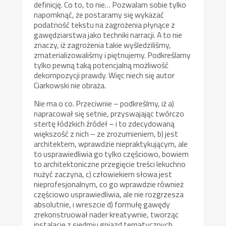
definicję. Co to, to nie… Pozwalam sobie tylko
napomknąć, że postaramy się wykazać
podatność tekstu na zagrożenia płynące z
gawędziarstwa jako techniki narracji. A to nie
znaczy, iż zagrożenia takie wyśledziliśmy,
zmaterializowaliśmy i piętnujemy. Podkreślamy
tylko pewną taką potencjalną możliwość
dekompozycji prawdy. Więc niech się autor
Ciarkowski nie obraża.
Nie ma o co. Przeciwnie – podkreślmy, iż a)
napracował się setnie, przyswajając twórczo
stertę łódzkich źródeł – i to zdecydowaną
większość z nich – ze zrozumieniem, b) jest
architektem, wprawdzie niepraktykującym, ale
to usprawiedliwia go tylko częściowo, bowiem
to architektoniczne przegięcie treści lekuchno
nużyć zaczyna, c) człowiekiem słowa jest
nieprofesjonalnym, co go wprawdzie również
częściowo usprawiedliwia, ale nie rozgrzesza
absolutnie, i wreszcie d) formułę gawędy
zrekonstruował nader kreatywnie, tworząc
instalację z siedmiu gniazd tematycznych,