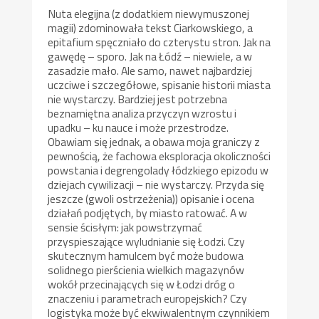
Nuta elegijna (z dodatkiem niewymuszonej
magii) zdominowała tekst Ciarkowskiego, a
epitafium spęczniało do czterystu stron. Jak na
gawędę – sporo. Jak na Łódź – niewiele, a w
zasadzie mało. Ale samo, nawet najbardziej
uczciwe i szczegółowe, spisanie historii miasta
nie wystarczy. Bardziej jest potrzebna
beznamiętna analiza przyczyn wzrostu i
upadku – ku nauce i może przestrodze.
Obawiam się jednak, a obawa moja graniczy z
pewnością, że fachowa eksploracja okoliczności
powstania i degrengolady łódzkiego epizodu w
dziejach cywilizacji – nie wystarczy. Przyda się
jeszcze (gwoli ostrzeżenia)) opisanie i ocena
działań podjętych, by miasto ratować. A w
sensie ścisłym: jak powstrzymać
przyspieszające wyludnianie się Łodzi. Czy
skutecznym hamulcem być może budowa
solidnego pierścienia wielkich magazynów
wokół przecinających się w Łodzi dróg o
znaczeniu i parametrach europejskich? Czy
logistyka może być ekwiwalentnym czynnikiem