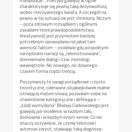
manipulacje… Poetyka gawędy w ogóle
charakteryzuje się pewną taką dezynwolturą
wobec rzeczywistego świata. A szczegół na
pewno w tej sytuacji nie jest chroniony. Niczym
– poza zdrowym rozsądkiem i ogólnymi
zasadami teorii prawdopodobieństwa.
Kreatywność jest przymiotem bardziej
potrzebnym opowiadaniu niż jakaś tam
wierność faktom – osobliwie gdy pospolitymi
narzędziami narracji są „rekonstruowane”,
domniemane dialogi i tzw. monologi
wewnętrzne. Nic nowego, nic dziwnego:
czasem forma rządzi treścią.
Poczyniwszy te uwagi porządkowe i czysto
teoretyczne, oderwane od jakiejkolwiek realnie
istniejącej materii słowa, pozwalam sobie na
stwierdzenie kategoryczne i definiujące –
„Łódź wymyślona” Błażeja Ciarkowskiego jest
gawędą
par excellence
, w każdym calu,
dosłownie i w każdym innym sensie. Co nie
znaczy oczywiście, że czynię tekstowi i
autorowi zarzut, stawiając taką diagnozę-