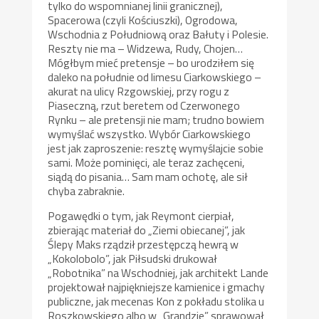
tylko do wspomnianej linii granicznej),
Spacerowa (czyli Kościuszki), Ogrodowa,
Wschodnia z Południową oraz Bałuty i Polesie.
Reszty nie ma – Widzewa, Rudy, Chojen…
Mógłbym mieć pretensje – bo urodziłem się
daleko na południe od limesu Ciarkowskiego –
akurat na ulicy Rzgowskiej, przy rogu z
Piaseczną, rzut beretem od Czerwonego
Rynku – ale pretensji nie mam; trudno bowiem
wymyślać wszystko. Wybór Ciarkowskiego
jest jak zaproszenie: resztę wymyślajcie sobie
sami. Może pominięci, ale teraz zachęceni,
siądą do pisania… Sam mam ochotę, ale sił
chyba zabraknie.
Pogawędki o tym, jak Reymont cierpiał,
zbierając materiał do „Ziemi obiecanej”, jak
Ślepy Maks rządził przestępczą hewrą w
„Kokolobolo”, jak Piłsudski drukował
„Robotnika” na Wschodniej, jak architekt Lande
projektował najpiękniejsze kamienice i gmachy
publiczne, jak mecenas Kon z pokładu stolika u
Roszkowskiego albo w „Grandzie” sprawował