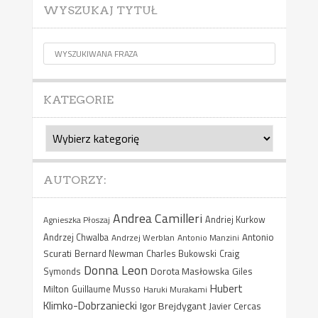
WYSZUKAJ TYTUŁ
KATEGORIE
Kategorie
AUTORZY:
Andrea Camilleri
Agnieszka Płoszaj
Andriej Kurkow
Antonio
Andrzej Chwalba
Andrzej Werblan
Antonio Manzini
Scurati
Bernard Newman
Charles Bukowski
Craig
Donna Leon
Dorota Masłowska
Giles
Symonds
Hubert
Milton
Guillaume Musso
Haruki Murakami
Klimko-Dobrzaniecki
Igor Brejdygant
Javier Cercas