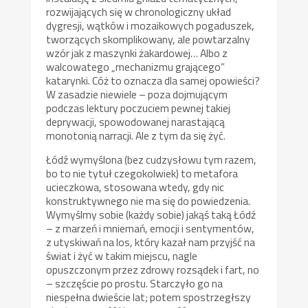
rozwijających się w chronologiczny układ
dygresji, wątków i mozaikowych pogaduszek,
tworzących skomplikowany, ale powtarzalny
wzór jak z maszynki żakardowej… Albo z
walcowatego „mechanizmu grającego”
katarynki. Cóż to oznacza dla samej opowieści?
W zasadzie niewiele – poza dojmującym
podczas lektury poczuciem pewnej takiej
deprywacji, spowodowanej narastającą
monotonią narracji. Ale z tym da się żyć.
Łódź wymyślona (bez cudzysłowu tym razem,
bo to nie tytuł czegokolwiek) to metafora
ucieczkowa, stosowana wtedy, gdy nic
konstruktywnego nie ma się do powiedzenia.
Wymyślmy sobie (każdy sobie) jakąś taką Łódź
– z marzeń i mniemań, emocji i sentymentów,
z utyskiwań na los, który kazał nam przyjść na
świat i żyć w takim miejscu, nagle
opuszczonym przez zdrowy rozsądek i fart, no
– szczęście po prostu. Starczyło go na
niespełna dwieście lat; potem spostrzegłszy