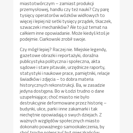
miastotwórczym – zamiast produkcji
przemysłowej, handlu czy też nauki? Czy parę
tysięcy operatorów wózków widłowych to
więcej i lepiej niż setki tysięcy prządek, tkaczek,
szwaczek i mechaników? Ale to już temat na
całkiem inne opowiadanie. Może kiedyś ktoś je
podejmie. Ciarkowski zrobił swoje.
Czy mógł lepiej? Raczej nie. Miejskie legendy,
gazetowe obrazki i reportażyki, doraźna
publicystyka polityczna i społeczna, akta
sądowe i stare pitavale, urzędnicze raporty,
statystyki i naukowe prace, pamiętniki, relacje
świadków i zdjęcia – to dobra materia
historycznych rekonstrukcji. Ba, w zasadzie
jedyna dostępna. Bo w Łodzi trudno o dane
uzupełniające; choć miasto nie było
destrukcyjnie deformowane przez historię –
budynki, ulice, parki i inne zakamarki i tak
niechętnie opowiadają o swych dziejach. Z
ważnych względów społecznych miasto
dokonało poważnego samookaleczenia, by
choć trochę polepszyć byt mieszkańców.