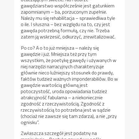
gawędziarstwo współcześnie jest gatunkiem
zapomnianym – ba, porzuconym zupełnie.
Należy mu się rehabilitacja – sprawiedliwa tyle
o ile. I słuszna – bez względu na to, czy jest
gawęda potrzebną formułą, czy nie. Trzeba
zatem ją wskrzesić, odkurzyć, zrewitalizować.
Po co? A o to już mniejsza – należy się
gawędzie i już. Mniejsza też przy tym
wszystkim, że poetykę gawędy i używanych w
niej narzędzi narracyjnych charakteryzuje
głównie nieco luźniejszy stosunek do prawdy,
faktów tudzież ważnych imponderabiliów. Bo w
gawędzie wartością główną jest
potoczystość, uroda opowiadania tudzież
atrakcyjność fabularna – a niekoniecznie
zgodność z rzeczywistością. Zgodność z
rzeczywistością to potrzebna jest w sądzie
(chociaż nie zawsze się tam zdarza), a nie „przy
ognisku”.
Zwłaszcza szczegół jest podatny na