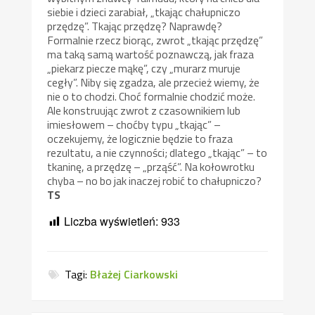
siebie i dzieci zarabiał, „tkając chałupniczo
przędzę”. Tkając przędzę? Naprawdę?
Formalnie rzecz biorąc, zwrot „tkając przędzę”
ma taką samą wartość poznawczą, jak fraza
„piekarz piecze mąkę”, czy „murarz muruje
cegły”. Niby się zgadza, ale przecież wiemy, że
nie o to chodzi. Choć formalnie chodzić może.
Ale konstruując zwrot z czasownikiem lub
imiesłowem – choćby typu „tkając” –
oczekujemy, że logicznie będzie to fraza
rezultatu, a nie czynności; dlatego „tkając” – to
tkaninę, a przędzę – „prząść”. Na kołowrotku
chyba – no bo jak inaczej robić to chałupniczo?
TS
Liczba wyświetleń:
933
Tagi:
Błażej Ciarkowski