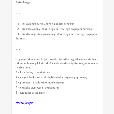
Gutenberga...
• • •
-1
– żal każdego zerżniętego na papier drzewa!
-2
– niewysłowiony żal każdego zerżniętego na papier drzewa!
-3
– nieutulony i niewysłowiony żal każdego zerżniętego na papier
drzewa!
• • •
Używam także sześciu (od zera do pięciu) kategorii oceny okładek
rekomendowanych książek:
0 – katastrofa artystyczna, poznawcza
i każda inna...
1
– kicz denny i oszukańczy!
2
– na granicy kiczu, aczkolwiek marketingowo poprawna;
3
– przyzwoita tudzież komunikatywna
4
– okładka wymowna i doskonała;
5
– wizualne arcydzieło
CZYTAJ WIĘCEJ