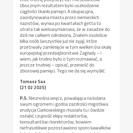
Ubocznym rezultatem było uszkodzenie
ciągłości tkanki pamięci. A okupacyjna,
zaordynowana miastu przez niemieckich
nazistów, wyrwa po kwartałach getta to
utrata tak wielowymiarowa, że w zasadzie do
dziś nie całkiem odrobiona. Znałem osobiście
kilka osób (wszystkie już nie żyją), które
przetrwały zamknięcie w tym wielkim (na skalę
europejską) przedsiębiorstwie Zagłady – i
wiem, jak trudno było o tym rozmawiać, a
jeszcze trudniej – opisać, przenieść do
zbiorowej pamięci. Tego nie da się wymyślić.
Tomasz Sas
(21 02 2025)
P.S.
Nieznośna wręcz, powalająca na kolana
swym ogromem i godna zazdrości migotliwa
erudycja Ciarkowskiego musiała tu i ówdzie
osłabić czujność ekipy redaktorów,
konsultantów i korektorów, bowiem
niefrasobliwie pozostawiono sporo kawałków