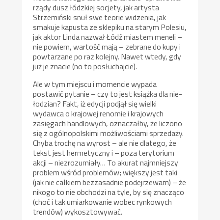
rządy dusz łódzkiej socjety, jak artysta
Strzemiński snuł swe teorie widzenia, jak
smakuje kapusta ze sklepiku na starym Polesiu,
jak aktor Linda nazwał Łódź miastem meneli –
nie powiem, wartość mają – zebrane do kupy i
powtarzane po raz kolejny. Nawet wtedy, gdy
już je znacie (no to posłuchajcie).
Ale w tym miejscu i momencie wypada
postawić pytanie – czy to jest książka dla nie-
łodzian? Fakt, iż edycji podjął się wielki
wydawca o krajowej renomie i krajowych
zasięgach handlowych, oznaczałby, że liczono
się z ogólnopolskimi możliwościami sprzedaży.
Chyba trochę na wyrost – ale nie dlatego, że
tekst jest hermetyczny i – poza terytorium
akcji – niezrozumiały… To akurat najmniejszy
problem wśród problemów; większy jest taki
(jak nie całkiem bezzasadnie podejrzewam) – że
nikogo to nie obchodzi na tyle, by się znacząco
(choć i tak umiarkowanie wobec rynkowych
trendów) wykosztowywać.