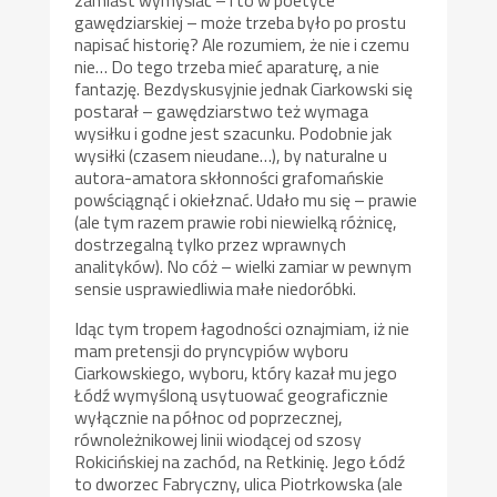
gawędziarskiej – może trzeba było po prostu
napisać historię? Ale rozumiem, że nie i czemu
nie… Do tego trzeba mieć aparaturę, a nie
fantazję. Bezdyskusyjnie jednak Ciarkowski się
postarał – gawędziarstwo też wymaga
wysiłku i godne jest szacunku. Podobnie jak
wysiłki (czasem nieudane…), by naturalne u
autora-amatora skłonności grafomańskie
powściągnąć i okiełznać. Udało mu się – prawie
(ale tym razem prawie robi niewielką różnicę,
dostrzegalną tylko przez wprawnych
analityków). No cóż – wielki zamiar w pewnym
sensie usprawiedliwia małe niedoróbki.
Idąc tym tropem łagodności oznajmiam, iż nie
mam pretensji do pryncypiów wyboru
Ciarkowskiego, wyboru, który kazał mu jego
Łódź wymyśloną usytuować geograficznie
wyłącznie na północ od poprzecznej,
równoleżnikowej linii wiodącej od szosy
Rokicińskiej na zachód, na Retkinię. Jego Łódź
to dworzec Fabryczny, ulica Piotrkowska (ale