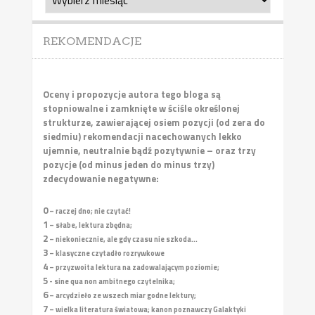
archiwalne
REKOMENDACJE
Oceny i propozycje autora tego bloga są
stopniowalne i zamknięte w ściśle określonej
strukturze, zawierającej osiem pozycji (od zera do
siedmiu) rekomendacji nacechowanych lekko
ujemnie, neutralnie bądź pozytywnie – oraz trzy
pozycje (od minus jeden do minus trzy)
zdecydowanie negatywne:
0
– raczej dno; nie czytać!
1
– słabe, lektura zbędna;
2
– niekoniecznie, ale gdy czasu nie szkoda...
3
– klasyczne czytadło rozrywkowe
4
– przyzwoita lektura na zadowalającym poziomie;
5
- sine qua non ambitnego czytelnika;
6
– arcydzieło ze wszech miar godne lektury;
7
– wielka literatura światowa; kanon poznawczy Galaktyki