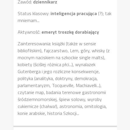
Zawód:
dziennikarz
Status klasowy:
inteligencja pracująca
(?); tak
mniemam...
Aktywność:
emeryt troszkę dorabiający
Zainteresowania: książki (także w sensie
bibliofilskim), fajczarstwo, Lem, góry, whisky (z
mocnym naciskiem na szkockie single malts),
kobiety (ściślej: różnica płci...), wynalazek
Gutenberga i jego rozliczne konsekwencje,
polityka (analityka, doktryny, demokracja,
parlamentaryzm, Tocqueville, Machiavelli...),
czytanie map, badania terenowe gastronomii
śródziemnomorskiej, śpiew solowy, wyroby
cukiernicze (chałwa!), astronomia, ornitologia,
konie arabskie, historia Szkocji...