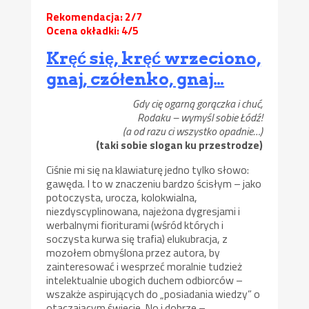
Rekomendacja: 2/7
Ocena okładki: 4/5
Kręć się, kręć wrzeciono,
gnaj, czółenko, gnaj…
Gdy cię ogarną gorączka i chuć,
Rodaku – wymyśl sobie Łódź!
(a od razu ci wszystko opadnie…)
(taki sobie slogan ku przestrodze)
Ciśnie mi się na klawiaturę jedno tylko słowo:
gawęda. I to w znaczeniu bardzo ścisłym – jako
potoczysta, urocza, kolokwialna,
niezdyscyplinowana, najeżona dygresjami i
werbalnymi fioriturami (wśród których i
soczysta kurwa się trafia) elukubracja, z
mozołem obmyślona przez autora, by
zainteresować i wesprzeć moralnie tudzież
intelektualnie ubogich duchem odbiorców –
wszakże aspirujących do „posiadania wiedzy” o
otaczającym świecie. No i dobrze –