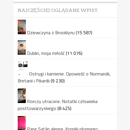
NAJCZĘŚCIEJ OGLĄDANE WPISY
Dziewczyna z Brooklynu
(15 587)
Dublin, moja miłość
(11 076)
Ostrygi i kamienie. Opowieść o Normandii,
Bretanii i Pikardii
(9 230)
Rzeczy utracone. Notatki człowieka
posttowarzyskiego
(8 425)
Pape Satàn aleppe. Kroniki płynnego