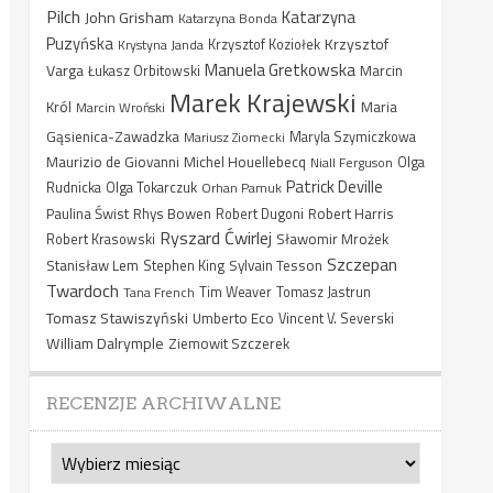
Pilch
Katarzyna
John Grisham
Katarzyna Bonda
Puzyńska
Krzysztof
Krystyna Janda
Krzysztof Koziołek
Manuela Gretkowska
Varga
Marcin
Łukasz Orbitowski
Marek Krajewski
Król
Maria
Marcin Wroński
Gąsienica-Zawadzka
Mariusz Ziomecki
Maryla Szymiczkowa
Maurizio de Giovanni
Michel Houellebecq
Niall Ferguson
Olga
Patrick Deville
Rudnicka
Olga Tokarczuk
Orhan Pamuk
Paulina Świst
Rhys Bowen
Robert Harris
Robert Dugoni
Ryszard Ćwirlej
Sławomir Mrożek
Robert Krasowski
Szczepan
Stanisław Lem
Sylvain Tesson
Stephen King
Twardoch
Tana French
Tim Weaver
Tomasz Jastrun
Tomasz Stawiszyński
Umberto Eco
Vincent V. Severski
William Dalrymple
Ziemowit Szczerek
RECENZJE ARCHIWALNE
Recenzje
archiwalne