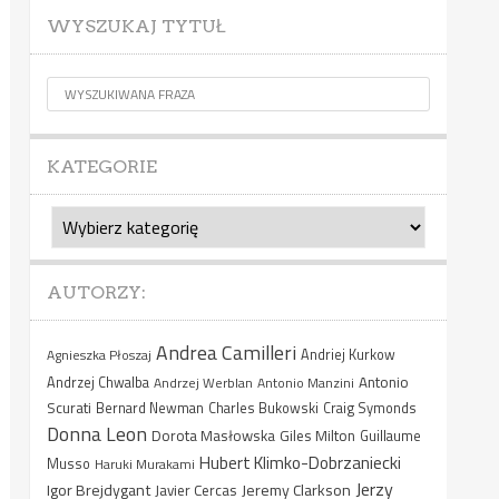
WYSZUKAJ TYTUŁ
KATEGORIE
Kategorie
AUTORZY:
Andrea Camilleri
Agnieszka Płoszaj
Andriej Kurkow
Antonio
Andrzej Chwalba
Andrzej Werblan
Antonio Manzini
Scurati
Bernard Newman
Charles Bukowski
Craig Symonds
Donna Leon
Dorota Masłowska
Giles Milton
Guillaume
Hubert Klimko-Dobrzaniecki
Musso
Haruki Murakami
Jerzy
Igor Brejdygant
Jeremy Clarkson
Javier Cercas