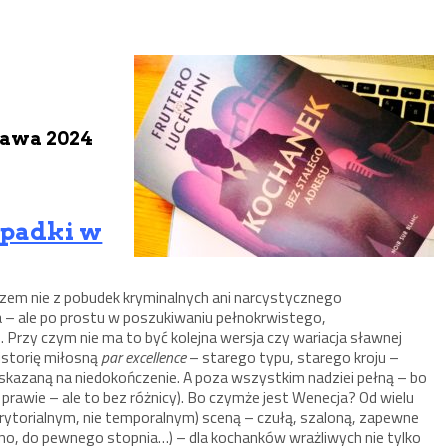
zawa 2024
ypadki w
azem nie z pobudek kryminalnych ani narcystycznego
 – ale po prostu w poszukiwaniu pełnokrwistego,
… Przy czym nie ma to być kolejna wersja czy wariacja sławnej
istorię miłosną
par excellence
– starego typu, starego kroju –
 skazaną na niedokończenie. A poza wszystkim nadziei pełną – bo
rawie – ale to bez różnicy). Bo czymże jest Wenecja? Od wielu
ytorialnym, nie temporalnym) sceną – czułą, szaloną, zapewne
 (no, do pewnego stopnia…) – dla kochanków wrażliwych nie tylko