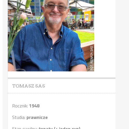
TOMASZ SAS
Rocznik:
1948
Studia:
prawnicze
Stan cywilny:
żonaty (+ jeden syn)