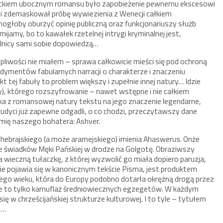
, skutkiem ubocznym romansu było zapobieżenie pewnemu ekscesowi
m i zdemaskował próbę wywiezienia z Wenecji całkiem
mogłoby oburzyć opinię publiczną oraz funkcjonariuszy służb
ijamy, bo to kawałek rzetelnej intrygi kryminalnej jest,
elnicy sami sobie dopowiedzą…
iwości nie miałem – sprawa całkowicie mieści się pod ochroną
rudymentów fabularnych narracji o charakterze i znaczeniu
 tej fabuły to problem większy i zupełnie innej natury… Idzie
y), którego rozszyfrowanie – nawet wstępne i nie całkiem
a z romansowej natury tekstu na jego znaczenie legendarne,
udyci już zapewne odgadli, o co chodzi, przeczytawszy dane
imię naszego bohatera: Ashver.
 hebrajskiego (a może aramejskiego) imienia Ahaswerus. Onże
ze świadków Męki Pańskiej w drodze na Golgotę. Obraziwszy
a wieczną tułaczkę, z której wyzwolić go miała dopiero paruzja,
nie pojawia się w kanonicznym tekście Pisma, jest produktem
tego wieku, która do Europy podobno dotarła okrężną drogą przez
oże to tylko kamuflaż średniowiecznych egzegetów. W każdym
ę w chrześcijańskiej strukturze kulturowej. I to tyle – tytułem
o…