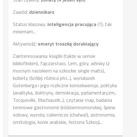
Zawód:
dziennikarz
Status klasowy:
inteligencja pracująca
(?); tak
mniemam...
Aktywność:
emeryt troszkę dorabiający
Zainteresowania: książki (także w sensie
bibliofilskim), fajczarstwo, Lem, góry, whisky (z
mocnym naciskiem na szkockie single malts),
kobiety (ściślej: różnica płci...), wynalazek
Gutenberga i jego rozliczne konsekwencje, polityka
(analityka, doktryny, demokracja, parlamentaryzm,
Tocqueville, Machiavelli...), czytanie map, badania
terenowe gastronomii śródziemnomorskiej, śpiew
solowy, wyroby cukiernicze (chałwa!), astronomia,
ornitologia, konie arabskie, historia Szkocji...