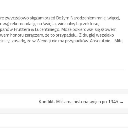
óre zwyczajowo sięgam przed Bożym Narodzeniem mniej więcej,
ową) rekomendację na święta, wirtualny bączek losu,
 panów Fruttera & Lucentiniego. Może pokierował się słowem
łowem honoru zaręczam, że to przypadek… Z drugiej wszelako
telnicy, zasadę, że w Wenecji nie ma przypadków. Absolutnie… Miłej
Konflikt. Militarna historia wojen po 1945
→