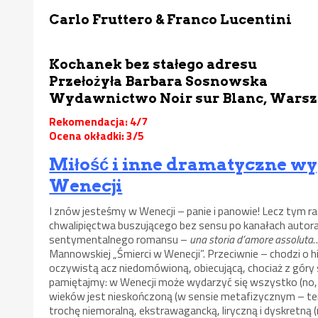
Carlo Fruttero & Franco Lucentini
Kochanek bez stałego adresu
Przełożyła Barbara Sosnowska
Wydawnictwo Noir sur Blanc, Wars
Rekomendacja: 4/7
Ocena okładki: 3/5
Miłość i inne dramatyczne w
Wenecji
I znów jesteśmy w Wenecji – panie i panowie! Lecz tym r
chwalipięctwa buszującego bez sensu po kanałach autora
sentymentalnego romansu –
una storia d’amore assoluta
Mannowskiej „Śmierci w Wenecji”. Przeciwnie – chodzi o h
oczywistą acz niedomówioną, obiecującą, chociaż z góry
pamiętajmy: w Wenecji może wydarzyć się wszystko (no, p
wieków jest nieskończoną (w sensie metafizycznym – ter
trochę niemoralną, ekstrawagancką, liryczną i dyskretną