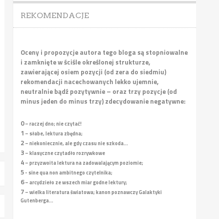
REKOMENDACJE
Oceny i propozycje autora tego bloga są stopniowalne
i zamknięte w ściśle określonej strukturze,
zawierającej osiem pozycji (od zera do siedmiu)
rekomendacji nacechowanych lekko ujemnie,
neutralnie bądź pozytywnie – oraz trzy pozycje (od
minus jeden do minus trzy) zdecydowanie negatywne:
0
– raczej dno; nie czytać!
1
– słabe, lektura zbędna;
2
– niekoniecznie, ale gdy czasu nie szkoda...
3
– klasyczne czytadło rozrywkowe
4
– przyzwoita lektura na zadowalającym poziomie;
5
- sine qua non ambitnego czytelnika;
6
– arcydzieło ze wszech miar godne lektury;
7
– wielka literatura światowa; kanon poznawczy Galaktyki
Gutenberga...