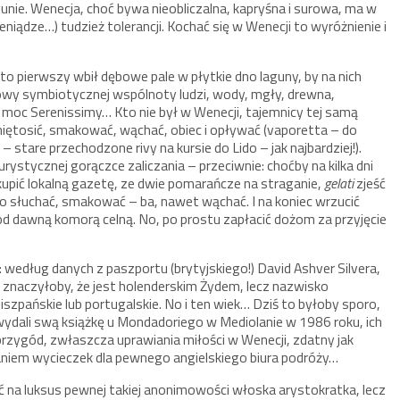
gunie. Wenecja, choć bywa nieobliczalna, kapryśna i surowa, ma w
ieniądze…) tudzież tolerancji. Kochać się w Wenecji to wyróżnienie i
o pierwszy wbił dębowe pale w płytkie dno laguny, by na nich
owy symbiotycznej wspólnoty ludzi, wody, mgły, drewna,
moc Serenissimy… Kto nie był w Wenecji, tajemnicy tej samą
miętosić, smakować, wąchać, obiec i opływać (vaporetta – do
stare przechodzone rivy na kursie do Lido – jak najbardziej!).
urystycznej gorączce zaliczania – przeciwnie: choćby na kilka dni
, kupić lokalną gazetę, ze dwie pomarańcze na straganie,
gelati
zjeść
ylko słuchać, smakować – ba, nawet wąchać. I na koniec wrzucić
 dawną komorą celną. No, po prostu zapłacić dożom za przyjęcie
według danych z paszportu (brytyjskiego!) David Ashver Silvera,
 znaczyłoby, że jest holenderskim Żydem, lecz nazwisko
zpańskie lub portugalskie. No i ten wiek… Dziś to byłoby sporo,
wydali swą książkę u Mondadoriego w Mediolanie w 1986 roku, ich
o przygód, zwłaszcza uprawiania miłości w Wenecji, zdatny jak
aniem wycieczek dla pewnego angielskiego biura podróży…
lić na luksus pewnej takiej anonimowości włoska arystokratka, lecz