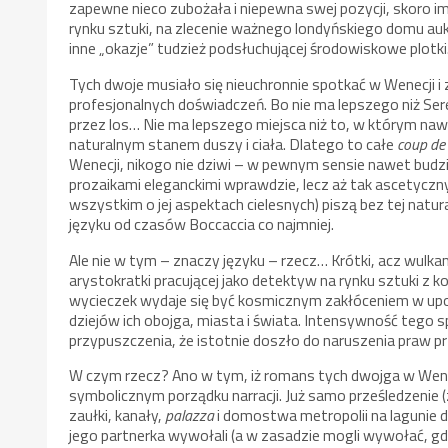
zapewne nieco zubożała i niepewna swej pozycji, skoro i
rynku sztuki, na zlecenie ważnego londyńskiego domu auk
inne „okazje” tudzież podsłuchującej środowiskowe plotki
Tych dwoje musiało się nieuchronnie spotkać w Wenecji i 
profesjonalnych doświadczeń. Bo nie ma lepszego niż S
przez los… Nie ma lepszego miejsca niż to, w którym naw
naturalnym stanem duszy i ciała. Dlatego to całe
coup de
Wenecji, nikogo nie dziwi – w pewnym sensie nawet budzi
prozaikami eleganckimi wprawdzie, lecz aż tak ascetyczny
wszystkim o jej aspektach cielesnych) piszą bez tej natu
języku od czasów Boccaccia co najmniej.
Ale nie w tym – znaczy języku – rzecz… Krótki, acz wulk
arystokratki pracującej jako detektyw na rynku sztuki 
wycieczek wydaje się być kosmicznym zakłóceniem w u
dziejów ich obojga, miasta i świata. Intensywność tego 
przypuszczenia, że istotnie doszło do naruszenia praw 
W czym rzecz? Ano w tym, iż romans tych dwojga w Wene
symbolicznym porządku narracji. Już samo prześledzenie 
zaułki, kanały,
palazza
i domostwa metropolii na lagunie d
jego partnerka wywołali (a w zasadzie mogli wywołać, g