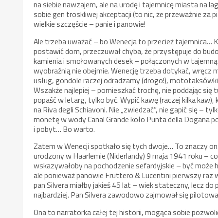
na siebie nawzajem, ale na urodę i tajemnicę miasta na la
sobie gen troskliwej akceptacji (to nic, że przeważnie za p
wielkie szczęście – panie i panowie!
Ale trzeba uważać – bo Wenecja to przecież tajemnica… Kt
postawić dom, przeczuwał chyba, że przystępuje do bud
kamienia i smołowanych desek – połączonych w tajemną 
wyobraźnią nie obejmie. Wenecję trzeba dotykać, wręcz 
usług, gondole raczej odradzamy (drogo!), mototaksówki – 
Wszakże najlepiej – pomieszkać trochę, nie poddając się t
popaść w letarg, tylko być. Wypić kawę (raczej kilka kaw)
na Riva degli Schiavoni. Nie „zwiedzać”, nie gapić się – t
monetę w wody Canal Grande koło Punta della Dogana pod
i pobyt… Bo warto.
Zatem w Wenecji spotkało się tych dwoje… To znaczy on: 
urodzony w Haarlemie (Niderlandy) 9 maja 1941 roku – co
wskazywałoby na pochodzenie sefardyjskie – być może his
ale ponieważ panowie Fruttero & Lucentini pierwszy raz 
pan Silvera miałby jakieś 45 lat – wiek stateczny, lecz d
najbardziej. Pan Silvera zawodowo zajmował się pilotow
Ona to narratorka całej tej historii, mogąca sobie pozwo