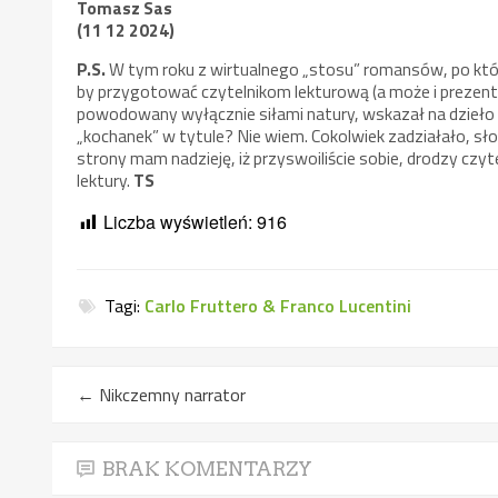
Tomasz Sas
(11 12 2024)
P.S.
W tym roku z wirtualnego „stosu” romansów, po kt
by przygotować czytelnikom lekturową (a może i prezent
powodowany wyłącznie siłami natury, wskazał na dzieło
„kochanek” w tytule? Nie wiem. Cokolwiek zadziałało, s
strony mam nadzieję, iż przyswoiliście sobie, drodzy czy
lektury.
TS
Liczba wyświetleń:
916
Tagi:
Carlo Fruttero & Franco Lucentini
←
Nikczemny narrator
BRAK KOMENTARZY