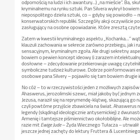
odpornością na ludzi i ich awantury…) „na mieście”. Ba
kryminalnemu na rynku sztuki. Pan Silvera wykrył bowie
niepospolitego dzieła sztuki, co – gdyby się powiodło – 
konserwatorskich republiki. Szczegóły akcji oczywiście pom
zasługujący na osobne opowiadanie. Które zresztą czyt
Zatem w kwestii kryminalnego aspektu „Kochanka…” wątpl
klauzuli zachowania w sekrecie zarówno przebiegu, jak i 
sensacyjnym, kryminalnym zgoła. Ale drugi sekretny aspekt
bowiem o pewien koncept ideowy (i zarazem intelektualn
dosłowne – zdecydowanie przekierowuje uwagę czytelnik
symboliczne tudzież kulturowe. Dobrze poinformowani er
osobowe pana Silvery – pojawiło się tam bowiem drugie 
No cóż – to w rzeczywistości jeden z możliwych zapisów
Ahaswerus, jerozolimski szewc, miał jakoby być jednym 
Jezusa, naraził się na reprymendę-klątwę, skazującą go n
czyli powtórne przyjście zbawiciela na świat. Ahaswerus 
legendy (skądinąd ideologicznie antysemickiej) z dwunas
Armenię i tamtejsze piśmiennictwo okołobiblijne. Ale m
razie mit
Ewige Jude
– Żyda Wiecznego Tułacza – utrwalił si
jeszcze jednej zachęty do lektury Fruttera & Lucentinieg