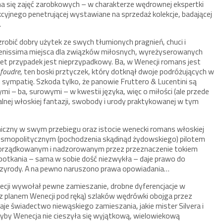
ma się zajęć zarobkowych – w charakterze wędrownej ekspertki
cyjnego penetrującej wystawiane na sprzedaż kolekcje, badającej
.
zrobić dobry użytek ze swych tłumionych pragnień, chuci i
erenissima miejsca dla związków miłosnych, wyreżyserowanych
et przypadek jest nieprzypadkowy. Ba, w Wenecji romans jest
 foudre
, ten boski prztyczek, który dotknął dwoje podróżujących w
 sympatię. Szkoda tylko, że panowie Fruttero & Lucentini są
mi – ba, surowymi – w kwestii języka, więc o miłości (ale przede
ralnej włoskiej fantazji, swobody i urody praktykowanej w tym
aniczny w swym przebiegu oraz istocie wenecki romans włoskiej
z kosmopolitycznym (pochodzenia skądinąd żydowskiego) pilotem
porządkowanym i nadzorowanym przez przeznaczenie tokiem
spotkania – sama w sobie dość niezwykła – daje prawo do
przyrody. A na pewno naruszono prawa opowiadania…
cji wywołał pewne zamieszanie, drobne dyferencjacje w
(z planem Wenecji pod ręką) szlaków wędrówki obojga przez
aje świadectwo niewąskiego zamieszania, jakie mister Silvera i
dyby Wenecja nie cieszyła się wyjątkową, wielowiekową