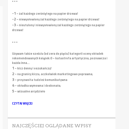
• • •
-1
– żal każdego zerżniętego na papier drzewa!
-2
– niewysłowiony żal każdego zerżniętego na papier drzewa!
-3
– nieutulony i niewysłowiony żal każdego zerżniętego na papier
drzewa!
• • •
Używam także sześciu (od zera do pięciu) kategorii oceny okładek
rekomendowanych książek:
0 – katastrofa artystyczna, poznawcza i
każda inna...
1
– kicz denny i oszukańczy!
2
– na granicy kiczu, aczkolwiek marketingowo poprawna;
3
– przyzwoita tudzież komunikatywna
4
– okładka wymowna i doskonała;
5
– wizualne arcydzieło
CZYTAJ WIĘCEJ
NAJCZĘŚCIEJ OGLĄDANE WPISY