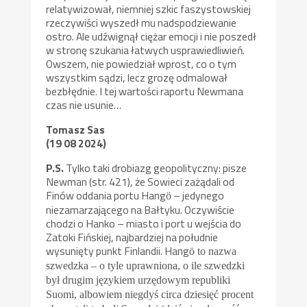
relatywizował, niemniej szkic faszystowskiej
rzeczywiści wyszedł mu nadspodziewanie
ostro. Ale udźwignął ciężar emocji i nie poszedł
w stronę szukania łatwych usprawiedliwień.
Owszem, nie powiedział wprost, co o tym
wszystkim sądzi, lecz grozę odmalował
bezbłędnie. I tej wartości raportu Newmana
czas nie usunie…
Tomasz Sas
(19 08 2024)
P.S.
Tylko taki drobiazg geopolityczny: pisze
Newman (str. 421), że Sowieci zażądali od
Finów oddania portu Hang
– jedynego
ö
niezamarzającego na Bałtyku. Oczywiście
chodzi o Hanko – miasto i port u wejścia do
Zatoki Fińskiej, najbardziej na południe
wysunięty punkt Finlandii. Hang
ö to nazwa
szwedzka – o tyle uprawniona, o ile szwedzki
był drugim językiem urzędowym republiki
Suomi, albowiem niegdyś circa dziesięć procent