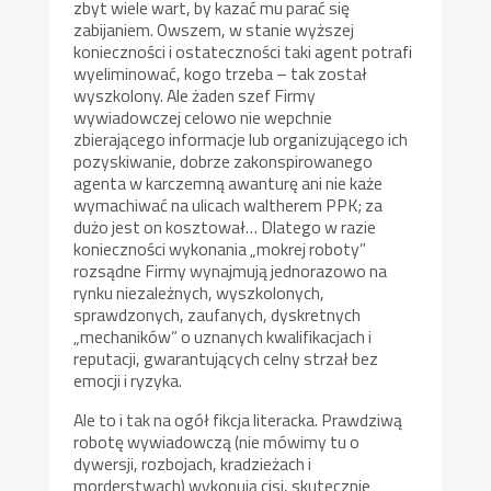
zbyt wiele wart, by kazać mu parać się
zabijaniem. Owszem, w stanie wyższej
konieczności i ostateczności taki agent potrafi
wyeliminować, kogo trzeba – tak został
wyszkolony. Ale żaden szef Firmy
wywiadowczej celowo nie wepchnie
zbierającego informacje lub organizującego ich
pozyskiwanie, dobrze zakonspirowanego
agenta w karczemną awanturę ani nie każe
wymachiwać na ulicach waltherem PPK; za
dużo jest on kosztował… Dlatego w razie
konieczności wykonania „mokrej roboty”
rozsądne Firmy wynajmują jednorazowo na
rynku niezależnych, wyszkolonych,
sprawdzonych, zaufanych, dyskretnych
„mechaników” o uznanych kwalifikacjach i
reputacji, gwarantujących celny strzał bez
emocji i ryzyka.
Ale to i tak na ogół fikcja literacka. Prawdziwą
robotę wywiadowczą (nie mówimy tu o
dywersji, rozbojach, kradzieżach i
morderstwach) wykonują cisi, skutecznie