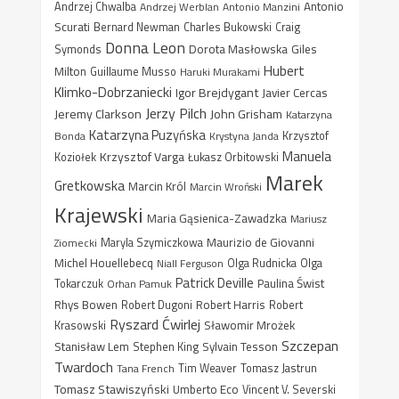
Antonio
Andrzej Chwalba
Andrzej Werblan
Antonio Manzini
Scurati
Bernard Newman
Charles Bukowski
Craig
Donna Leon
Dorota Masłowska
Giles
Symonds
Hubert
Milton
Guillaume Musso
Haruki Murakami
Klimko-Dobrzaniecki
Igor Brejdygant
Javier Cercas
Jerzy Pilch
Jeremy Clarkson
John Grisham
Katarzyna
Katarzyna Puzyńska
Bonda
Krystyna Janda
Krzysztof
Manuela
Krzysztof Varga
Koziołek
Łukasz Orbitowski
Marek
Gretkowska
Marcin Król
Marcin Wroński
Krajewski
Maria Gąsienica-Zawadzka
Mariusz
Maurizio de Giovanni
Ziomecki
Maryla Szymiczkowa
Michel Houellebecq
Niall Ferguson
Olga Rudnicka
Olga
Patrick Deville
Paulina Świst
Tokarczuk
Orhan Pamuk
Rhys Bowen
Robert Harris
Robert Dugoni
Robert
Ryszard Ćwirlej
Sławomir Mrożek
Krasowski
Szczepan
Stanisław Lem
Sylvain Tesson
Stephen King
Twardoch
Tana French
Tim Weaver
Tomasz Jastrun
Tomasz Stawiszyński
Umberto Eco
Vincent V. Severski