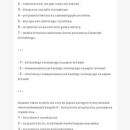
2
– niekoniecznie, ale gdy czasu nie szkoda...
3
– klasyczne czytadło rozrywkowe
4
– przyzwoita lektura na zadowalającym poziomie;
5
- sine qua non ambitnego czytelnika;
6
– arcydzieło ze wszech miar godne lektury;
7
– wielka literatura światowa; kanon poznawczy Galaktyki
Gutenberga...
• • •
-1
– żal każdego zerżniętego na papier drzewa!
-2
– niewysłowiony żal każdego zerżniętego na papier drzewa!
-3
– nieutulony i niewysłowiony żal każdego zerżniętego na papier
drzewa!
• • •
Używam także sześciu (od zera do pięciu) kategorii oceny okładek
rekomendowanych książek:
0 – katastrofa artystyczna, poznawcza
i każda inna...
1
– kicz denny i oszukańczy!
2
– na granicy kiczu, aczkolwiek marketingowo poprawna;
3
– przyzwoita tudzież komunikatywna