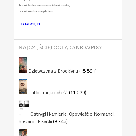
4
– okładka wymowna i doskonała;
5
– wizualne arcydzieło
CZYTAJ WIĘCEJ
NAJCZĘŚCIEJ OGLĄDANE WPISY
Dziewczyna z Brooklynu
(15 591)
Dublin, moja miłość
(11 079)
Ostrygi i kamienie. Opowieść o Normandii,
Bretanii i Pikardii
(9 243)