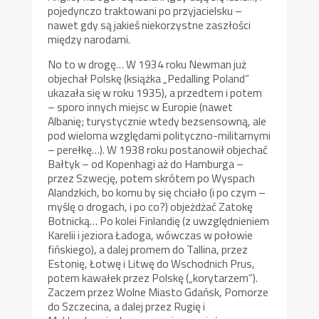
pojedynczo traktowani po przyjacielsku –
nawet gdy są jakieś niekorzystne zaszłości
między narodami.
No to w drogę… W 1934 roku Newman już
objechał Polskę (książka „Pedalling Poland”
ukazała się w roku 1935), a przedtem i potem
– sporo innych miejsc w Europie (nawet
Albanię; turystycznie wtedy bezsensowną, ale
pod wieloma względami polityczno-militarnymi
– perełkę…). W 1938 roku postanowił objechać
Bałtyk – od Kopenhagi aż do Hamburga –
przez Szwecję, potem skrótem po Wyspach
Alandzkich, bo komu by się chciało (i po czym –
myślę o drogach, i po co?) objeżdżać Zatokę
Botnicką… Po kolei Finlandię (z uwzględnieniem
Karelii i jeziora Ładoga, wówczas w połowie
fińskiego), a dalej promem do Tallina, przez
Estonię, Łotwę i Litwę do Wschodnich Prus,
potem kawałek przez Polskę („korytarzem”).
Zaczem przez Wolne Miasto Gdańsk, Pomorze
do Szczecina, a dalej przez Rugię i