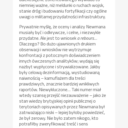
niemniej ważne, niż meldunki o ruchach wojsk,
stanie dróg i budowaniu fortyfikacji czy ogólne
uwagi o militarnej przydatności infrastruktury.
Prywatnie myślę, że oceny i analizy Newmana
musiały być i odkrywcze, i celne, i niezwykle
przydatne. Ale jest to wniosek
a rebours
…
Dlaczego? Bo dużo ujawnionych drukiem
obserwacji i wniosków nie wytrzymuje
konfrontacji z potocznym doświadczeniem
innych ówczesnych analityków; wydają się
nazbyt wypłycone i strywializowane. Jakby
były celową dezinformacją, wystudiowaną
naiwnością – kamuflażem dla treści
prawdziwych, znacznie bardziej wnikliwych
raportów. Niewykluczone… Taki numer miał
wtedy szansę przejść niezauważenie – jako że
stan wiedzy brytyjskiej opinii publicznej o
terytoriach opisywanych przez Newmana był
zatrważająco niski – lepiej byłoby powiedzieć,
że był zerowy. Nie było zatem nikogo, kto
potrafiłby zweryfikować treść i sens