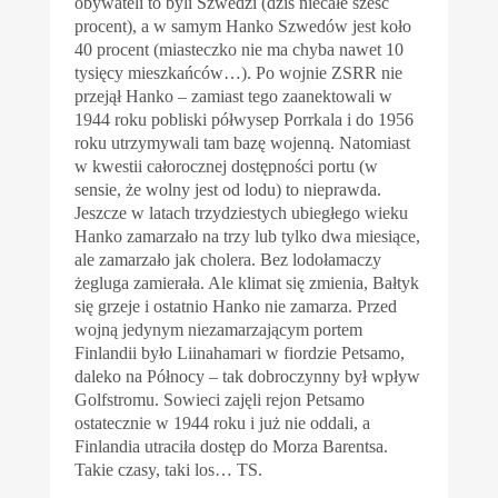
obywateli to byli Szwedzi (dziś niecałe sześć
procent), a w samym Hanko Szwedów jest koło
40 procent (miasteczko nie ma chyba nawet 10
tysięcy mieszkańców…). Po wojnie ZSRR nie
przejął Hanko – zamiast tego zaanektowali w
1944 roku pobliski półwysep Porrkala i do 1956
roku utrzymywali tam bazę wojenną. Natomiast
w kwestii całorocznej dostępności portu (w
sensie, że wolny jest od lodu) to nieprawda.
Jeszcze w latach trzydziestych ubiegłego wieku
Hanko zamarzało na trzy lub tylko dwa miesiące,
ale zamarzało jak cholera. Bez lodołamaczy
żegluga zamierała. Ale klimat się zmienia, Bałtyk
się grzeje i ostatnio Hanko nie zamarza. Przed
wojną jedynym niezamarzającym portem
Finlandii było Liinahamari w fiordzie Petsamo,
daleko na Północy – tak dobroczynny był wpływ
Golfstromu. Sowieci zajęli rejon Petsamo
ostatecznie w 1944 roku i już nie oddali, a
Finlandia utraciła dostęp do Morza Barentsa.
Takie czasy, taki los… TS.