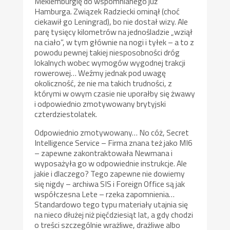
Meklemburgię do wspomnianego już
Hamburga. Związek Radziecki ominął (choć
ciekawił go Leningrad), bo nie dostał wizy. Ale
parę tysięcy kilometrów na jednośladzie „wziął
na ciało”, w tym głównie na nogi i tyłek – a to z
powodu pewnej takiej niesposobności dróg
lokalnych wobec wymogów wygodnej trakcji
rowerowej… Weźmy jednak pod uwagę
okoliczność, że nie ma takich trudności, z
którymi w owym czasie nie uporałby się żwawy
i odpowiednio zmotywowany brytyjski
czterdziestolatek.
Odpowiednio zmotywowany… No cóż, Secret
Intelligence Service – Firma znana też jako MI6
– zapewne zakontraktowała Newmana i
wyposażyła go w odpowiednie instrukcje. Ale
jakie i dlaczego? Tego zapewne nie dowiemy
się nigdy – archiwa SIS i Foreign Office są jak
współczesna Lete – rzeka zapomnienia…
Standardowo tego typu materiały utajnia się
na nieco dłużej niż pięćdziesiąt lat, a gdy chodzi
o treści szczególnie wrażliwe, drażliwe albo