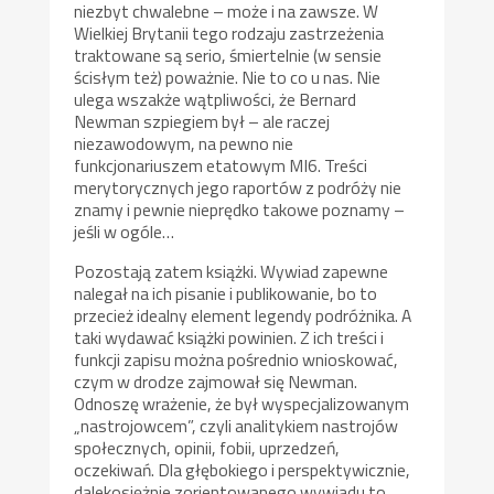
niezbyt chwalebne – może i na zawsze. W
Wielkiej Brytanii tego rodzaju zastrzeżenia
traktowane są serio, śmiertelnie (w sensie
ścisłym też) poważnie. Nie to co u nas. Nie
ulega wszakże wątpliwości, że Bernard
Newman szpiegiem był – ale raczej
niezawodowym, na pewno nie
funkcjonariuszem etatowym MI6. Treści
merytorycznych jego raportów z podróży nie
znamy i pewnie nieprędko takowe poznamy –
jeśli w ogóle…
Pozostają zatem książki. Wywiad zapewne
nalegał na ich pisanie i publikowanie, bo to
przecież idealny element legendy podróżnika. A
taki wydawać książki powinien. Z ich treści i
funkcji zapisu można pośrednio wnioskować,
czym w drodze zajmował się Newman.
Odnoszę wrażenie, że był wyspecjalizowanym
„nastrojowcem”, czyli analitykiem nastrojów
społecznych, opinii, fobii, uprzedzeń,
oczekiwań. Dla głębokiego i perspektywicznie,
dalekosiężnie zorientowanego wywiadu to