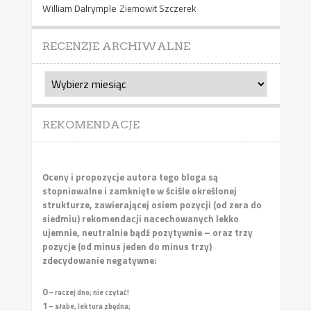
William Dalrymple
Ziemowit Szczerek
RECENZJE ARCHIWALNE
Recenzje
archiwalne
REKOMENDACJE
Oceny i propozycje autora tego bloga są
stopniowalne i zamknięte w ściśle określonej
strukturze, zawierającej osiem pozycji (od zera do
siedmiu) rekomendacji nacechowanych lekko
ujemnie, neutralnie bądź pozytywnie – oraz trzy
pozycje (od minus jeden do minus trzy)
zdecydowanie negatywne:
0
– raczej dno; nie czytać!
1
– słabe, lektura zbędna;