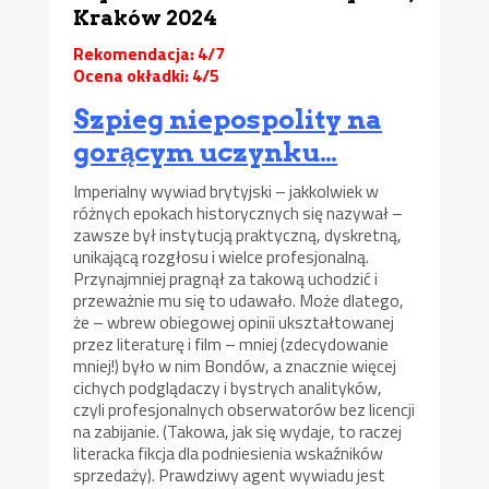
Kraków 2024
Rekomendacja: 4/7
Ocena okładki: 4/5
Szpieg niepospolity na
gorącym uczynku…
Imperialny wywiad brytyjski – jakkolwiek w
różnych epokach historycznych się nazywał –
zawsze był instytucją praktyczną, dyskretną,
unikającą rozgłosu i wielce profesjonalną.
Przynajmniej pragnął za takową uchodzić i
przeważnie mu się to udawało. Może dlatego,
że – wbrew obiegowej opinii ukształtowanej
przez literaturę i film – mniej (zdecydowanie
mniej!) było w nim Bondów, a znacznie więcej
cichych podglądaczy i bystrych analityków,
czyli profesjonalnych obserwatorów bez licencji
na zabijanie. (Takowa, jak się wydaje, to raczej
literacka fikcja dla podniesienia wskaźników
sprzedaży). Prawdziwy agent wywiadu jest