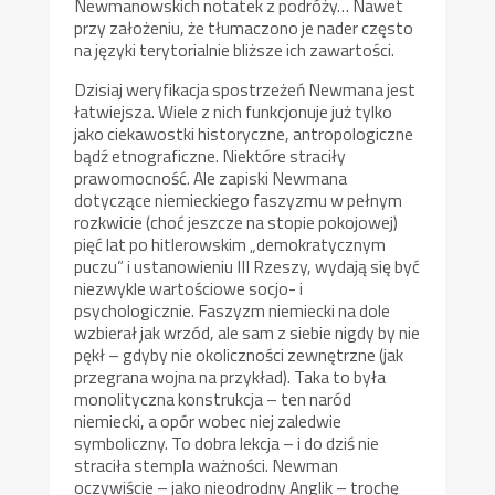
Newmanowskich notatek z podróży… Nawet
przy założeniu, że tłumaczono je nader często
na języki terytorialnie bliższe ich zawartości.
Dzisiaj weryfikacja spostrzeżeń Newmana jest
łatwiejsza. Wiele z nich funkcjonuje już tylko
jako ciekawostki historyczne, antropologiczne
bądź etnograficzne. Niektóre straciły
prawomocność. Ale zapiski Newmana
dotyczące niemieckiego faszyzmu w pełnym
rozkwicie (choć jeszcze na stopie pokojowej)
pięć lat po hitlerowskim „demokratycznym
puczu” i ustanowieniu III Rzeszy, wydają się być
niezwykle wartościowe socjo- i
psychologicznie. Faszyzm niemiecki na dole
wzbierał jak wrzód, ale sam z siebie nigdy by nie
pękł – gdyby nie okoliczności zewnętrzne (jak
przegrana wojna na przykład). Taka to była
monolityczna konstrukcja – ten naród
niemiecki, a opór wobec niej zaledwie
symboliczny. To dobra lekcja – i do dziś nie
straciła stempla ważności. Newman
oczywiście – jako nieodrodny Anglik – trochę