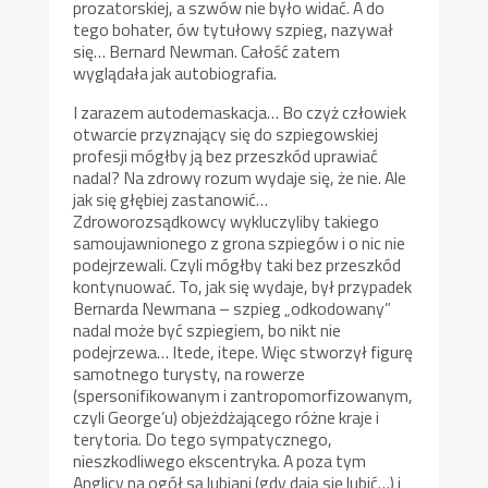
prozatorskiej, a szwów nie było widać. A do
tego bohater, ów tytułowy szpieg, nazywał
się… Bernard Newman. Całość zatem
wyglądała jak autobiografia.
I zarazem autodemaskacja… Bo czyż człowiek
otwarcie przyznający się do szpiegowskiej
profesji mógłby ją bez przeszkód uprawiać
nadal? Na zdrowy rozum wydaje się, że nie. Ale
jak się głębiej zastanowić…
Zdroworozsądkowcy wykluczyliby takiego
samoujawnionego z grona szpiegów i o nic nie
podejrzewali. Czyli mógłby taki bez przeszkód
kontynuować. To, jak się wydaje, był przypadek
Bernarda Newmana – szpieg „odkodowany”
nadal może być szpiegiem, bo nikt nie
podejrzewa… Itede, itepe. Więc stworzył figurę
samotnego turysty, na rowerze
(spersonifikowanym i zantropomorfizowanym,
czyli George’u) objeżdżającego różne kraje i
terytoria. Do tego sympatycznego,
nieszkodliwego ekscentryka. A poza tym
Anglicy na ogół są lubiani (gdy dają się lubić…) i