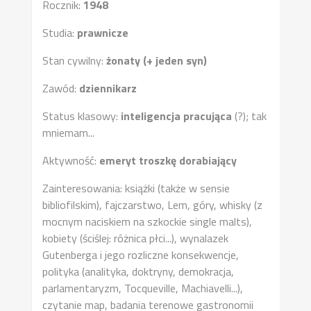
Rocznik:
1948
Studia:
prawnicze
Stan cywilny:
żonaty (+ jeden syn)
Zawód:
dziennikarz
Status klasowy:
inteligencja pracująca
(?); tak
mniemam...
Aktywność:
emeryt troszkę dorabiający
Zainteresowania: książki (także w sensie
bibliofilskim), fajczarstwo, Lem, góry, whisky (z
mocnym naciskiem na szkockie single malts),
kobiety (ściślej: różnica płci...), wynalazek
Gutenberga i jego rozliczne konsekwencje,
polityka (analityka, doktryny, demokracja,
parlamentaryzm, Tocqueville, Machiavelli...),
czytanie map, badania terenowe gastronomii