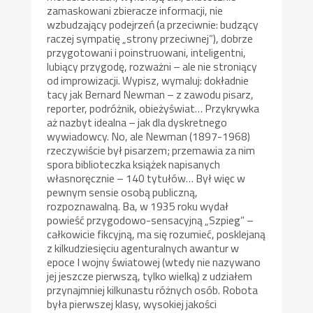
zamaskowani zbieracze informacji, nie
wzbudzający podejrzeń (a przeciwnie: budzący
raczej sympatię „strony przeciwnej”), dobrze
przygotowani i poinstruowani, inteligentni,
lubiący przygodę, rozważni – ale nie stroniący
od improwizacji. Wypisz, wymaluj: dokładnie
tacy jak Bernard Newman – z zawodu pisarz,
reporter, podróżnik, obieżyświat… Przykrywka
aż nazbyt idealna – jak dla dyskretnego
wywiadowcy. No, ale Newman (1897-1968)
rzeczywiście był pisarzem; przemawia za nim
spora biblioteczka książek napisanych
własnoręcznie – 140 tytułów… Był więc w
pewnym sensie osobą publiczną,
rozpoznawalną. Ba, w 1935 roku wydał
powieść przygodowo-sensacyjną „Szpieg” –
całkowicie fikcyjną, ma się rozumieć, posklejaną
z kilkudziesięciu agenturalnych awantur w
epoce I wojny światowej (wtedy nie nazywano
jej jeszcze pierwszą, tylko wielką) z udziałem
przynajmniej kilkunastu różnych osób. Robota
była pierwszej klasy, wysokiej jakości