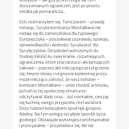
dorozumianych ograniczeń, jest po prostu
słodka jak pomarańcza…
Ech, rozmarzyłem się. Tymczasem – prawdę
mówiąc, Sycylia komisarza Montalbano nie
nadaje się do zamieszkania dla typowego
Europejczyka – poszukiwacza prawdy, spokoju,
sprawiedliwości i wolności. Sycylia jest dla
Sycylijczyków. Od pokoleń wdrożonych do
trudnej miłości ku swej krainie, rozumiejących
ograniczenia, które ona narzuca i akceptujących
takowe – poprzez akt milczącego przyłączenia
się. Innymi słowy i na gruncie konkretnej prozy:
może milcząco założyć, że nasz bohater –
komisarz Montalbano – umie chodzić w błocku,
potrafi w tej społecznej strukturze
odczytywać ślady oraz… żyć normalnie, ciesząc
się kuchnią swego przyjaciela, restauratora
Enzo tudzież kolacyjkami spod ręki gosposi
Adeliny. Na tym polega sycylijski sposób życia
godnego. Obowiązki wykonujesz profesjonalnie
i pryncypialnie – przykładasz się. Ale nie