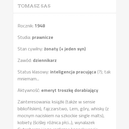
TOMASZ SAS
Rocznik:
1948
Studia:
prawnicze
Stan cywilny:
żonaty (+ jeden syn)
Zawód:
dziennikarz
Status klasowy:
inteligencja pracująca
(?); tak
mniemam...
Aktywność:
emeryt troszkę dorabiający
Zainteresowania: książki (także w sensie
bibliofilskim), fajczarstwo, Lem, góry, whisky (z
mocnym naciskiem na szkockie single malts),
kobiety (ściślej: różnica płci...), wynalazek