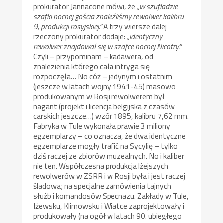
prokurator Jannacone mówi, że
„w szufladzie
szafki nocnej gościa znaleźliśmy rewolwer kalibru
9, produkcji rosyjskiej.”
A trzy wiersze dalej
rzeczony prokurator dodaje:
„identyczny
rewolwer znajdował się w szafce nocnej Nicotry.”
Czyli – przypominam – kadawera, od
znalezienia którego cała intryga się
rozpoczęła… No cóż – jedynym i ostatnim
(jeszcze w latach wojny 1941-45) masowo
produkowanym w Rosji rewolwerem był
nagant (projekt i licencja belgijska z czasów
carskich jeszcze…) wzór 1895, kalibru 7,62 mm.
Fabryka w Tule wykonała prawie 3 miliony
egzemplarzy – co oznacza, że dwa identyczne
egzemplarze mogły trafić na Sycylię – tylko
dziś raczej ze zbiorów muzealnych. No i kaliber
nie ten. Współczesna produkcja lżejszych
rewolwerów w ZSRR i w Rosji była i jest raczej
śladowa; na specjalne zamówienia tajnych
służb i komandosów Specnazu. Zakłady w Tule,
Iżewsku, Klimowsku i Wiatce zaprojektowały i
produkowały (na ogół w latach 90. ubiegłego