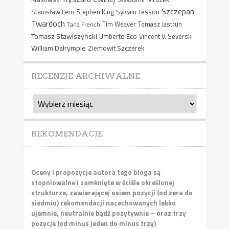
Szczepan
Stanisław Lem
Sylvain Tesson
Stephen King
Twardoch
Tana French
Tim Weaver
Tomasz Jastrun
Tomasz Stawiszyński
Umberto Eco
Vincent V. Severski
William Dalrymple
Ziemowit Szczerek
RECENZJE ARCHIWALNE
Recenzje
archiwalne
REKOMENDACJE
Oceny i propozycje autora tego bloga są
stopniowalne i zamknięte w ściśle określonej
strukturze, zawierającej osiem pozycji (od zera do
siedmiu) rekomendacji nacechowanych lekko
ujemnie, neutralnie bądź pozytywnie – oraz trzy
pozycje (od minus jeden do minus trzy)