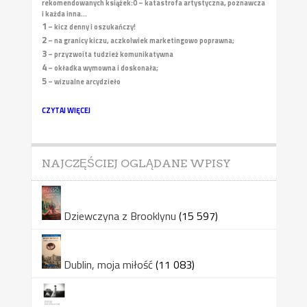
rekomendowanych książek:
0 – katastrofa artystyczna, poznawcza
i każda inna...
1
– kicz denny i oszukańczy!
2
– na granicy kiczu, aczkolwiek marketingowo poprawna;
3
– przyzwoita tudzież komunikatywna
4
– okładka wymowna i doskonała;
5
– wizualne arcydzieło
CZYTAJ WIĘCEJ
NAJCZĘŚCIEJ OGLĄDANE WPISY
Dziewczyna z Brooklynu
(15 597)
Dublin, moja miłość
(11 083)