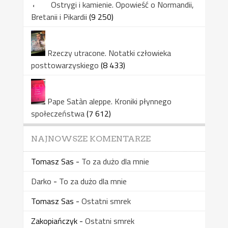
Ostrygi i kamienie. Opowieść o Normandii,
Bretanii i Pikardii
(9 250)
Rzeczy utracone. Notatki człowieka
posttowarzyskiego
(8 433)
Pape Satàn aleppe. Kroniki płynnego
społeczeństwa
(7 612)
NAJNOWSZE KOMENTARZE
Tomasz Sas
-
To za dużo dla mnie
Darko
-
To za dużo dla mnie
Tomasz Sas
-
Ostatni smrek
Zakopiańczyk
-
Ostatni smrek