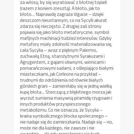
za włosy, by się wyratować z błotnej topieli
(razem z koniem zresztą). A błoto, jak to
błoto… Naprawdę zagraża Vigacie – dzięki
deszczom nieustannym, co na Sycylii akurat
zdarza się nieczęsto. Z drugiej zaś strony
pojawia się jako błoto metaforyczne, symbol
mafijnych machinacji tudzież interesów. Gdyby
metafory miały zdolność materializowania się,
cała Sycylia – wraz z pięknym Palermo,
zuchwałą Etną, starożytnymi Syrakuzami i
Agrygentem, z gajami oliwnymi, winnicami i
pomarańczowymi sadami, z oślepiająco białymi
miasteczkami, jak Corleone na przykład –
trudnymi do odróżnienia od równie białych
górskich grani – zamieniłaby się w jedną wielką
kupę błota… Sterczącą z błękitnego morza jak
wyrzut sumienia masywną piramidę rzygowin i
innych produktów przyspieszonego
metabolizmu. Co nie oznacza, że Sycylia –
kraina symbolicznego błocka społecznego –
nie nadaje się do zamieszkania. Nadaje się – no,
może nie dla każdego, nie zawsze i nie
wszędzie – ale gdy przestrzega się tych