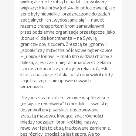
wieku; ale może robią to nadal…) rewolwery
większych kalibrów (od .44 do półcalowych), ale
serie były niewielkie i przeznaczone do zadań
specjalnych. Ich „wydostanie się” – nawet
razem z transportami broni zamawianymi
przez podziemne organizacje przestępcze, jako
„bonusik” dla kontrahenta – na Sycylię
graniczyłoby z cudem. Zresztą te „gnomy”,
„sobaki” czy mityczne półcalowe bębenkowce
– „ubijcy słonow” – mało kto widział choćby z
daleka, a jeszcze mniej fachmanów strzelania
czy rusznikarzy trzymało je w rękach. A jeśli
ktoś zobaczył je z bliska od strony wylotu lufy,
to już raczej nic nie opowie o swych
wrażeniach…
Przypuszczam zatem, że owe współczesne
„rosyjskie rewolwery” to produkt… swoistej
dezynwoltury pisarskiej, obserwowanej
zresztą masowo, kładącej znak równości
między rodzajami broni krótkiej; nazwy
rewolwer i pistolet są traktowane zamiennie,
bez różnicy, chociaż ta jest spora. Ale to