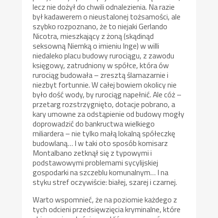
lecz nie dożył do chwili odnalezienia. Na razie
był kadawerem o nieustalonej tożsamości, ale
szybko rozpoznano, że to niejaki Gerlando
Nicotra, mieszkający z żoną (skądinąd
seksowną Niemką o imieniu Inge) w willi
niedaleko placu budowy rurociągu, z zawodu
księgowy, zatrudniony w spółce, która ów
rurociąg budowała – zresztą ślamazarnie i
niezbyt fortunnie. W całej bowiem okolicy nie
było dość wody, by rurociąg napełnić. Ale cóż –
przetarg rozstrzygnięto, dotacje pobrano, a
kary umowne za odstąpienie od budowy mogły
doprowadzić do bankructwa wielkiego
miliardera – nie tylko małą lokalną spółeczkę
budowlaną… I w taki oto sposób komisarz
Montalbano zetknął się z typowymi i
podstawowymi problemami sycylijskiej
gospodarki na szczeblu komunalnym… I na
styku stref oczywiście: białej, szarej i czarnej.
Warto wspomnieć, że na poziomie każdego z
tych odcieni przedsięwzięcia kryminalne, które