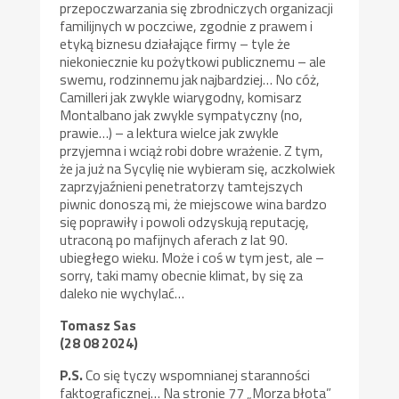
przepoczwarzania się zbrodniczych organizacji
familijnych w poczciwe, zgodnie z prawem i
etyką biznesu działające firmy – tyle że
niekoniecznie ku pożytkowi publicznemu – ale
swemu, rodzinnemu jak najbardziej… No cóż,
Camilleri jak zwykle wiarygodny, komisarz
Montalbano jak zwykle sympatyczny (no,
prawie…) – a lektura wielce jak zwykle
przyjemna i wciąż robi dobre wrażenie. Z tym,
że ja już na Sycylię nie wybieram się, aczkolwiek
zaprzyjaźnieni penetratorzy tamtejszych
piwnic donoszą mi, że miejscowe wina bardzo
się poprawiły i powoli odzyskują reputację,
utraconą po mafijnych aferach z lat 90.
ubiegłego wieku. Może i coś w tym jest, ale –
sorry, taki mamy obecnie klimat, by się za
daleko nie wychylać…
Tomasz Sas
(28 08 2024)
P.S.
Co się tyczy wspomnianej staranności
faktograficznej… Na stronie 77 „Morza błota”