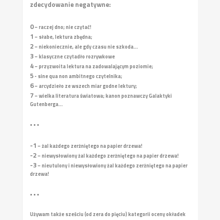
zdecydowanie negatywne:
0
– raczej dno; nie czytać!
1
– słabe, lektura zbędna;
2
– niekoniecznie, ale gdy czasu nie szkoda...
3
– klasyczne czytadło rozrywkowe
4
– przyzwoita lektura na zadowalającym poziomie;
5
- sine qua non ambitnego czytelnika;
6
– arcydzieło ze wszech miar godne lektury;
7
– wielka literatura światowa; kanon poznawczy Galaktyki
Gutenberga...
• • •
-1
– żal każdego zerżniętego na papier drzewa!
-2
– niewysłowiony żal każdego zerżniętego na papier drzewa!
-3
– nieutulony i niewysłowiony żal każdego zerżniętego na papier
drzewa!
• • •
Używam także sześciu (od zera do pięciu) kategorii oceny okładek