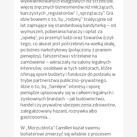
wykwalifikowanych księgowych niż strzelców,
więcej zręcznych biznesmenów niż milczących,
barczystych „regulatorów” i „sprzątaczy”. Gra
idzie bowiem o to, by „rodziny” tradycyjnie od
lat zajmujące się standardową bandyterką – od
wymuszeń, pobierania haraczy i opłat za
„opiekę”, po przemyt ludzi oraz towarów (czyli
tego, co akurat jest potrzebne) na wielką skalę,
po biznes narkotykowy (połączony z praniem
pieniędzy), fałszerstwa i strzelanie na
zamówienie – wkraczały na salony legalnych
interesów, osobliwie w tych sektorach, które
oferują spore budżety i fundusze do podziału w
trybie partnerstwa publiczno-prywatnego.
Idzie o to, by „familijne” interesy i sporę
pieniądze uplasowały się w całkiem legalnych i
zyskownych branżach – jak budownictwo,
handel czy prywatne ubezpieczenia zdrowotne,
zalegalizowany hazard, rozrywka albo
gastronomia…
W „Morzu błota” Camilleri kazał swemu
bohaterowi zmierzyć się właśnie z procesem