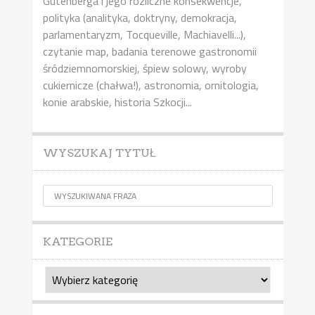
Gutenberga i jego rozliczne konsekwencje,
polityka (analityka, doktryny, demokracja,
parlamentaryzm, Tocqueville, Machiavelli...),
czytanie map, badania terenowe gastronomii
śródziemnomorskiej, śpiew solowy, wyroby
cukiernicze (chałwa!), astronomia, ornitologia,
konie arabskie, historia Szkocji...
WYSZUKAJ TYTUŁ
KATEGORIE
Kategorie