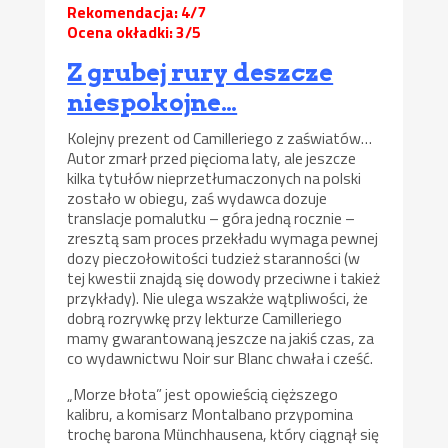
Rekomendacja: 4/7
Ocena okładki: 3/5
Z grubej rury deszcze
niespokojne…
Kolejny prezent od Camilleriego z zaświatów…
Autor zmarł przed pięcioma laty, ale jeszcze
kilka tytułów nieprzetłumaczonych na polski
zostało w obiegu, zaś wydawca dozuje
translacje pomalutku – góra jedną rocznie –
zresztą sam proces przekładu wymaga pewnej
dozy pieczołowitości tudzież staranności (w
tej kwestii znajdą się dowody przeciwne i takież
przykłady). Nie ulega wszakże wątpliwości, że
dobrą rozrywkę przy lekturze Camilleriego
mamy gwarantowaną jeszcze na jakiś czas, za
co wydawnictwu Noir sur Blanc chwała i cześć.
„Morze błota” jest opowieścią cięższego
kalibru, a komisarz Montalbano przypomina
trochę barona M
nchhausena, który ciągnął się
ü