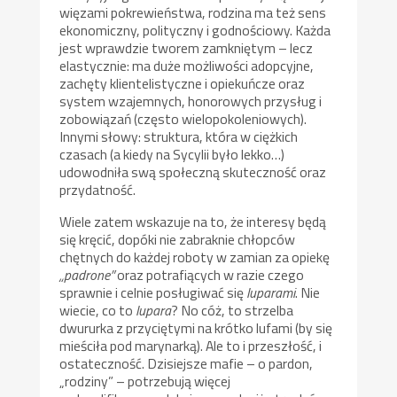
więzami pokrewieństwa, rodzina ma też sens
ekonomiczny, polityczny i godnościowy. Każda
jest wprawdzie tworem zamkniętym – lecz
elastycznie: ma duże możliwości adopcyjne,
zachęty klientelistyczne i opiekuńcze oraz
system wzajemnych, honorowych przysług i
zobowiązań (często wielopokoleniowych).
Innymi słowy: struktura, która w ciężkich
czasach (a kiedy na Sycylii było lekko…)
udowodniła swą społeczną skuteczność oraz
przydatność.
Wiele zatem wskazuje na to, że interesy będą
się kręcić, dopóki nie zabraknie chłopców
chętnych do każdej roboty w zamian za opiekę
„padrone”
oraz potrafiących w razie czego
sprawnie i celnie posługiwać się
luparami
. Nie
wiecie, co to
lupara
? No cóż, to strzelba
dwururka z przyciętymi na krótko lufami (by się
mieściła pod marynarką). Ale to i przeszłość, i
ostateczność. Dzisiejsze mafie – o pardon,
„rodziny” – potrzebują więcej