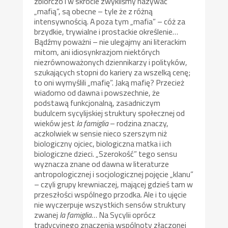
zbiorczo i w skrócie zwykliśmy nazywać
„mafią”, są obecne – tyle że z różną
intensywnością. A poza tym „mafia” – cóż za
brzydkie, trywialne i prostackie określenie…
Bądźmy poważni – nie ulegajmy ani literackim
mitom, ani idiosynkrazjom niektórych
niezrównoważonych dziennikarzy i polityków,
szukających stopni do kariery za wszelką cenę;
to oni wymyślili „mafię”. Jaką mafię? Przecież
wiadomo od dawna i powszechnie, że
podstawą funkcjonalną, zasadniczym
budulcem sycylijskiej struktury społecznej od
wieków jest
la famiglia
– rodzina znaczy,
aczkolwiek w sensie nieco szerszym niż
biologiczny ojciec, biologiczna matka i ich
biologiczne dzieci. „Szerokość” tego sensu
wyznacza znane od dawna w literaturze
antropologicznej i socjologicznej pojęcie „klanu”
– czyli grupy krewniaczej, mającej gdzieś tam w
przeszłości wspólnego przodka. Ale i to ujęcie
nie wyczerpuje wszystkich sensów struktury
zwanej
la famiglia
… Na Sycylii oprócz
tradycyjnego znaczenia wspólnoty złączonej