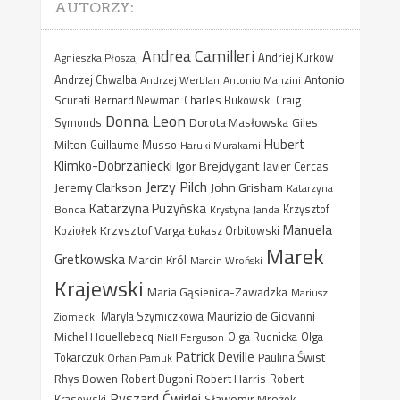
AUTORZY:
Andrea Camilleri
Agnieszka Płoszaj
Andriej Kurkow
Antonio
Andrzej Chwalba
Andrzej Werblan
Antonio Manzini
Scurati
Bernard Newman
Charles Bukowski
Craig
Donna Leon
Dorota Masłowska
Giles
Symonds
Hubert
Milton
Guillaume Musso
Haruki Murakami
Klimko-Dobrzaniecki
Igor Brejdygant
Javier Cercas
Jerzy Pilch
Jeremy Clarkson
John Grisham
Katarzyna
Katarzyna Puzyńska
Bonda
Krystyna Janda
Krzysztof
Manuela
Krzysztof Varga
Koziołek
Łukasz Orbitowski
Marek
Gretkowska
Marcin Król
Marcin Wroński
Krajewski
Maria Gąsienica-Zawadzka
Mariusz
Maurizio de Giovanni
Ziomecki
Maryla Szymiczkowa
Michel Houellebecq
Niall Ferguson
Olga Rudnicka
Olga
Patrick Deville
Paulina Świst
Tokarczuk
Orhan Pamuk
Rhys Bowen
Robert Harris
Robert Dugoni
Robert
Ryszard Ćwirlej
Sławomir Mrożek
Krasowski