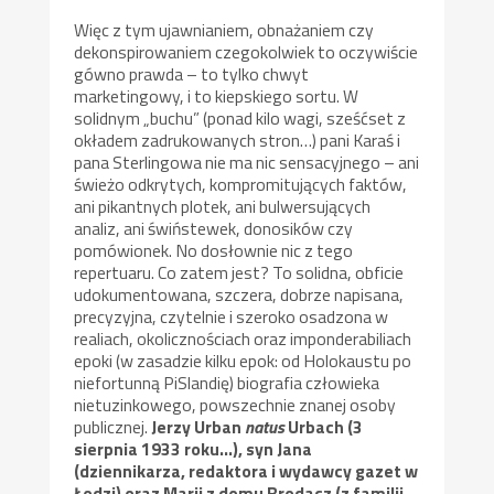
Więc z tym ujawnianiem, obnażaniem czy
dekonspirowaniem czegokolwiek to oczywiście
gówno prawda – to tylko chwyt
marketingowy, i to kiepskiego sortu. W
solidnym „buchu” (ponad kilo wagi, sześćset z
okładem zadrukowanych stron…) pani Karaś i
pana Sterlingowa nie ma nic sensacyjnego – ani
świeżo odkrytych, kompromitujących faktów,
ani pikantnych plotek, ani bulwersujących
analiz, ani świństewek, donosików czy
pomówionek. No dosłownie nic z tego
repertuaru. Co zatem jest? To solidna, obficie
udokumentowana, szczera, dobrze napisana,
precyzyjna, czytelnie i szeroko osadzona w
realiach, okolicznościach oraz imponderabiliach
epoki (w zasadzie kilku epok: od Holokaustu po
niefortunną PiSlandię) biografia człowieka
nietuzinkowego, powszechnie znanej osoby
publicznej.
Jerzy Urban
natus
Urbach (3
sierpnia 1933 roku…), syn Jana
(dziennikarza, redaktora i wydawcy gazet w
Łodzi) oraz Marii z domu Brodacz (z familii