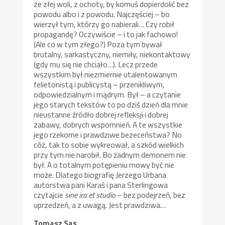
ze złej woli, z ochoty, by komuś dopierdolić bez
powodu albo i z powodu. Najczęściej – bo
wierzył tym, którzy go nabierali… Czy robił
propagandę? Oczywiście – i to jak fachowo!
(Ale co w tym złego?) Poza tym bywał
brutalny, sarkastyczny, niemiły, niekontaktowy
(gdy mu się nie chciało…). Lecz przede
wszystkim był niezmiernie utalentowanym
felietonistą i publicystą – przenikliwym,
odpowiedzialnym i mądrym. Był – a czytanie
jego starych tekstów to po dziś dzień dla mnie
nieustanne źródło dobrej refleksji i dobrej
zabawy, dobrych wspomnień. A te wszystkie
jego rzekome i prawdziwe bezeceństwa? No
cóż, tak to sobie wykreował, a szkód wielkich
przy tym nie narobił. Bo żadnym demonem nie
był. A o totalnym potępieniu mowy być nie
może. Dlatego biografię Jerzego Urbana
autorstwa pani Karaś i pana Sterlingowa
czytajcie
sine ira et studio
– bez podejrzeń, bez
uprzedzeń, a z uwagą. Jest prawdziwa…
Tomasz Sas