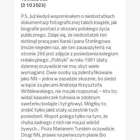
(3 10 2023)
P.S. Już kiedyś wspominałem o niedostatkach
dokumentacji fotograficznej takich książek, jak
biografie postaci z obszaru polskiego życia
publicznego. Zdaje się, że niedostatek ten
dotknął pracę pani Karaś i pana Sterlingowa
(może niejeden raz, ale ten zauważyłem): na
stronie 266 jest zdjęcie z posiedzenia kolegium
redakcyjnego „Polityki” w roku 1981 (daty
dziennej oczywiście nie ma; zbyt wiele
wymagam). Dwie osoby są zidentyfikowane
jako NN – jedna w zasadzie słusznie, bo siedzi
w kącie za plecami Andrzeja Krzysztofa
Wróblewskiego, nie ma jak rozpoznać – kto to;
widać kawałeczek tułowia w zdobnym
sweterku bodajże i tył głowy). Mógłby to
zrobić tylko jakiś stały uczestnik tych
posiedzeń. Kłopot polega tylko na tym, że
chyba żadnego z nich nie ma już wśród
żywych… Poza Marianem Turskim oczywiście.
Drugi NN, prawie na pierwszym planie (bo