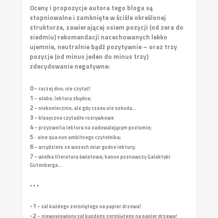
Oceny i propozycje autora tego bloga są
stopniowalne i zamknięte w ściśle określonej
strukturze, zawierającej osiem pozycji (od zera do
siedmiu) rekomendacji nacechowanych lekko
ujemnie, neutralnie bądź pozytywnie – oraz trzy
pozycje (od minus jeden do minus trzy)
zdecydowanie negatywne:
0
– raczej dno; nie czytać!
1
– słabe, lektura zbędna;
2
– niekoniecznie, ale gdy czasu nie szkoda...
3
– klasyczne czytadło rozrywkowe
4
– przyzwoita lektura na zadowalającym poziomie;
5
- sine qua non ambitnego czytelnika;
6
– arcydzieło ze wszech miar godne lektury;
7
– wielka literatura światowa; kanon poznawczy Galaktyki
Gutenberga...
• • •
-1
– żal każdego zerżniętego na papier drzewa!
-2
– niewysłowiony żal każdego zerżniętego na papier drzewa!