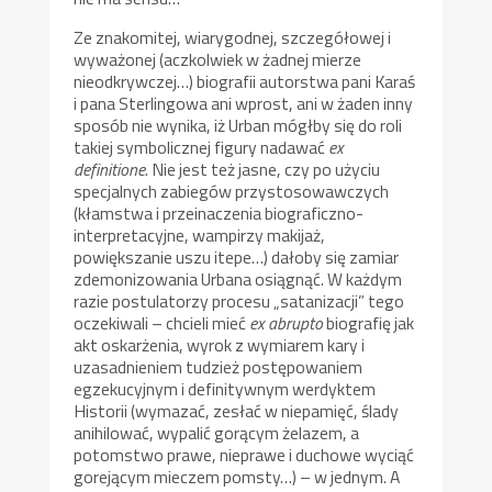
Ze znakomitej, wiarygodnej, szczegółowej i
wyważonej (aczkolwiek w żadnej mierze
nieodkrywczej…) biografii autorstwa pani Karaś
i pana Sterlingowa ani wprost, ani w żaden inny
sposób nie wynika, iż Urban mógłby się do roli
takiej symbolicznej figury nadawać
ex
definitione
. Nie jest też jasne, czy po użyciu
specjalnych zabiegów przystosowawczych
(kłamstwa i przeinaczenia biograficzno-
interpretacyjne, wampirzy makijaż,
powiększanie uszu itepe…) dałoby się zamiar
zdemonizowania Urbana osiągnąć. W każdym
razie postulatorzy procesu „satanizacji” tego
oczekiwali – chcieli mieć
ex abrupto
biografię jak
akt oskarżenia, wyrok z wymiarem kary i
uzasadnieniem tudzież postępowaniem
egzekucyjnym i definitywnym werdyktem
Historii (wymazać, zesłać w niepamięć, ślady
anihilować, wypalić gorącym żelazem, a
potomstwo prawe, nieprawe i duchowe wyciąć
gorejącym mieczem pomsty…) – w jednym. A