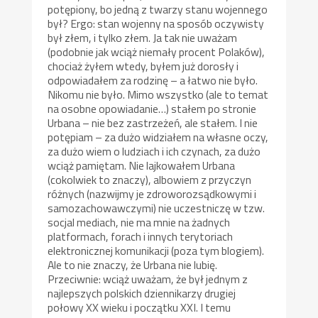
potępiony, bo jedną z twarzy stanu wojennego
był? Ergo: stan wojenny na sposób oczywisty
był złem, i tylko złem. Ja tak nie uważam
(podobnie jak wciąż niemały procent Polaków),
chociaż żyłem wtedy, byłem już dorosły i
odpowiadałem za rodzinę – a łatwo nie było.
Nikomu nie było. Mimo wszystko (ale to temat
na osobne opowiadanie…) stałem po stronie
Urbana – nie bez zastrzeżeń, ale stałem. I nie
potępiam – za dużo widziałem na własne oczy,
za dużo wiem o ludziach i ich czynach, za dużo
wciąż pamiętam. Nie lajkowałem Urbana
(cokolwiek to znaczy), albowiem z przyczyn
różnych (nazwijmy je zdroworozsądkowymi i
samozachowawczymi) nie uczestniczę w tzw.
socjal mediach, nie ma mnie na żadnych
platformach, forach i innych terytoriach
elektronicznej komunikacji (poza tym blogiem).
Ale to nie znaczy, że Urbana nie lubię.
Przeciwnie: wciąż uważam, że był jednym z
najlepszych polskich dziennikarzy drugiej
połowy XX wieku i początku XXI. I temu