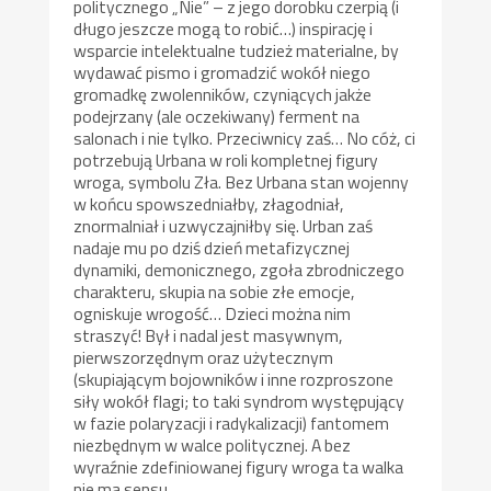
politycznego „Nie” – z jego dorobku czerpią (i
długo jeszcze mogą to robić…) inspirację i
wsparcie intelektualne tudzież materialne, by
wydawać pismo i gromadzić wokół niego
gromadkę zwolenników, czyniących jakże
podejrzany (ale oczekiwany) ferment na
salonach i nie tylko. Przeciwnicy zaś… No cóż, ci
potrzebują Urbana w roli kompletnej figury
wroga, symbolu Zła. Bez Urbana stan wojenny
w końcu spowszedniałby, złagodniał,
znormalniał i uzwyczajniłby się. Urban zaś
nadaje mu po dziś dzień metafizycznej
dynamiki, demonicznego, zgoła zbrodniczego
charakteru, skupia na sobie złe emocje,
ogniskuje wrogość… Dzieci można nim
straszyć! Był i nadal jest masywnym,
pierwszorzędnym oraz użytecznym
(skupiającym bojowników i inne rozproszone
siły wokół flagi; to taki syndrom występujący
w fazie polaryzacji i radykalizacji) fantomem
niezbędnym w walce politycznej. A bez
wyraźnie zdefiniowanej figury wroga ta walka
nie ma sensu…