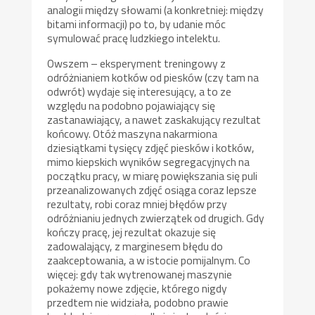
analogii między słowami (a konkretniej: między
bitami informacji) po to, by udanie móc
symulować pracę ludzkiego intelektu.
Owszem – eksperyment treningowy z
odróżnianiem kotków od piesków (czy tam na
odwrót) wydaje się interesujący, a to ze
względu na podobno pojawiający się
zastanawiający, a nawet zaskakujący rezultat
końcowy. Otóż maszyna nakarmiona
dziesiątkami tysięcy zdjęć piesków i kotków,
mimo kiepskich wyników segregacyjnych na
początku pracy, w miarę powiększania się puli
przeanalizowanych zdjęć osiąga coraz lepsze
rezultaty, robi coraz mniej błędów przy
odróżnianiu jednych zwierzątek od drugich. Gdy
kończy pracę, jej rezultat okazuje się
zadowalający, z marginesem błędu do
zaakceptowania, a w istocie pomijalnym. Co
więcej: gdy tak wytrenowanej maszynie
pokażemy nowe zdjęcie, którego nigdy
przedtem nie widziała, podobno prawie