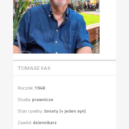
TOMASZ SAS
Rocznik:
1948
Studia:
prawnicze
Stan cywilny:
żonaty (+ jeden syn)
Zawód:
dziennikarz