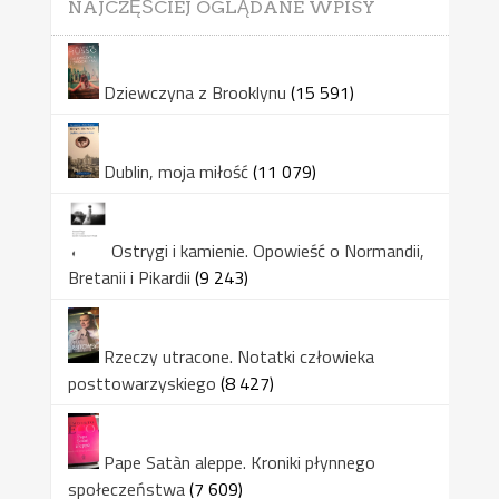
NAJCZĘŚCIEJ OGLĄDANE WPISY
Dziewczyna z Brooklynu
(15 591)
Dublin, moja miłość
(11 079)
Ostrygi i kamienie. Opowieść o Normandii,
Bretanii i Pikardii
(9 243)
Rzeczy utracone. Notatki człowieka
posttowarzyskiego
(8 427)
Pape Satàn aleppe. Kroniki płynnego
społeczeństwa
(7 609)