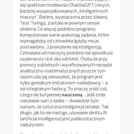
się spektrum możliwości ChatówGPT i innych,
bardziej wyspecjalizowanych „inteligentnych
maszyn”. Bariera, wyznaczona przez sławny
Test Turinga, została w pewnym sensie
obalona. Co więcej: podobno programy
komputerowe same wykonują zadania, które
wymagałyby od człowieka (gdyby mu je
postawiono…) posłużenia się inteligencją.
Człowieka od maszyny podobno nie sposób już
na pierwszy rzut oka odróżnić. Chyba że przy
pomocy subtelnych i wyrafinowanych narzędzi
analityczno-matematycznych jeszcze tym
razem uda się udowodnić, że program jest
tylko genialnym imitatorem-naśladowcą – a
nie integralnym twórcą. To znaczy zrobi coś,
czego nie był pierwej
nauczony
… Jeśli zrobi
cokolwiek sam z siebie – dowiedzie tym
samym, że sztuczna inteligencja istnieje. Tak
długo, jak to nie nastąpi, używanie skrótu AI
(artificial intelligence) jest publicystycznym
nadużyciem.