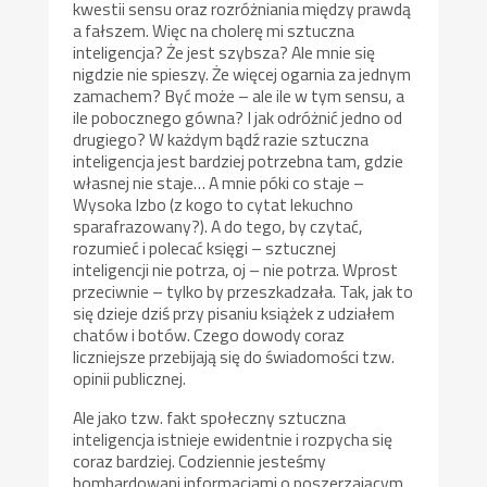
kwestii sensu oraz rozróżniania między prawdą
a fałszem. Więc na cholerę mi sztuczna
inteligencja? Że jest szybsza? Ale mnie się
nigdzie nie spieszy. Że więcej ogarnia za jednym
zamachem? Być może – ale ile w tym sensu, a
ile pobocznego gówna? I jak odróżnić jedno od
drugiego? W każdym bądź razie sztuczna
inteligencja jest bardziej potrzebna tam, gdzie
własnej nie staje… A mnie póki co staje –
Wysoka Izbo (z kogo to cytat lekuchno
sparafrazowany?). A do tego, by czytać,
rozumieć i polecać księgi – sztucznej
inteligencji nie potrza, oj – nie potrza. Wprost
przeciwnie – tylko by przeszkadzała. Tak, jak to
się dzieje dziś przy pisaniu książek z udziałem
chatów i botów. Czego dowody coraz
liczniejsze przebijają się do świadomości tzw.
opinii publicznej.
Ale jako tzw. fakt społeczny sztuczna
inteligencja istnieje ewidentnie i rozpycha się
coraz bardziej. Codziennie jesteśmy
bombardowani informacjami o poszerzającym