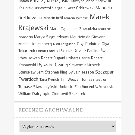
Katarzyna Puzyńska
Bonda
Krystyna Janda
Krzysztof
Manuela
Krzysztof Varga
Koziołek
Łukasz Orbitowski
Marek
Gretkowska
Marcin Król
Marcin Wroński
Krajewski
Maria Gąsienica-Zawadzka
Mariusz
Maurizio de Giovanni
Ziomecki
Maryla Szymiczkowa
Michel Houellebecq
Niall Ferguson
Olga Rudnicka
Olga
Patrick Deville
Paulina Świst
Tokarczuk
Orhan Pamuk
Rhys Bowen
Robert Harris
Robert Dugoni
Robert
Ryszard Ćwirlej
Sławomir Mrożek
Krasowski
Szczepan
Stanisław Lem
Sylvain Tesson
Stephen King
Twardoch
Tana French
Tim Weaver
Tomasz Jastrun
Tomasz Stawiszyński
Umberto Eco
Vincent V. Severski
William Dalrymple
Ziemowit Szczerek
RECENZJE ARCHIWALNE
Recenzje
archiwalne