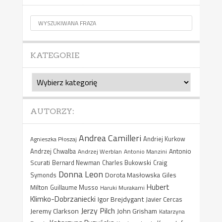
KATEGORIE
Kategorie
AUTORZY:
Andrea Camilleri
Agnieszka Płoszaj
Andriej Kurkow
Antonio
Andrzej Chwalba
Andrzej Werblan
Antonio Manzini
Scurati
Bernard Newman
Charles Bukowski
Craig
Donna Leon
Dorota Masłowska
Giles
Symonds
Hubert
Milton
Guillaume Musso
Haruki Murakami
Klimko-Dobrzaniecki
Igor Brejdygant
Javier Cercas
Jerzy Pilch
Jeremy Clarkson
John Grisham
Katarzyna