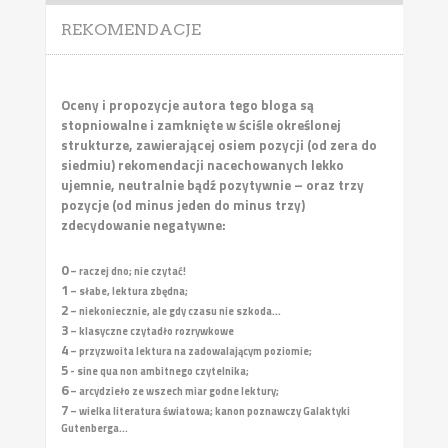
REKOMENDACJE
Oceny i propozycje autora tego bloga są
stopniowalne i zamknięte w ściśle określonej
strukturze, zawierającej osiem pozycji (od zera do
siedmiu) rekomendacji nacechowanych lekko
ujemnie, neutralnie bądź pozytywnie – oraz trzy
pozycje (od minus jeden do minus trzy)
zdecydowanie negatywne:
0
– raczej dno; nie czytać!
1
– słabe, lektura zbędna;
2
– niekoniecznie, ale gdy czasu nie szkoda...
3
– klasyczne czytadło rozrywkowe
4
– przyzwoita lektura na zadowalającym poziomie;
5
- sine qua non ambitnego czytelnika;
6
– arcydzieło ze wszech miar godne lektury;
7
– wielka literatura światowa; kanon poznawczy Galaktyki
Gutenberga...