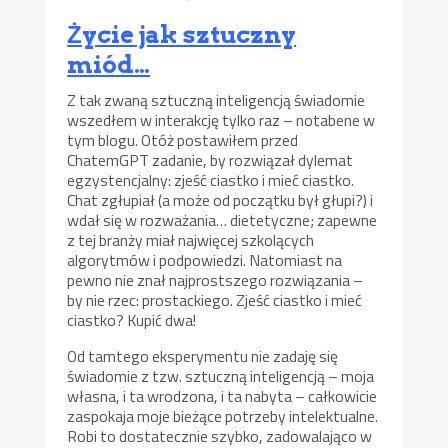
Życie jak sztuczny
miód…
Z tak zwaną sztuczną inteligencją świadomie
wszedłem w interakcję tylko raz – notabene w
tym blogu. Otóż postawiłem przed
ChatemGPT zadanie, by rozwiązał dylemat
egzystencjalny: zjeść ciastko i mieć ciastko.
Chat zgłupiał (a może od początku był głupi?) i
wdał się w rozważania… dietetyczne; zapewne
z tej branży miał najwięcej szkolących
algorytmów i podpowiedzi. Natomiast na
pewno nie znał najprostszego rozwiązania –
by nie rzec: prostackiego. Zjeść ciastko i mieć
ciastko? Kupić dwa!
Od tamtego eksperymentu nie zadaję się
świadomie z tzw. sztuczną inteligencją – moja
własna, i ta wrodzona, i ta nabyta – całkowicie
zaspokaja moje bieżące potrzeby intelektualne.
Robi to dostatecznie szybko, zadowalająco w