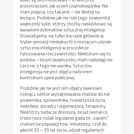
przestraszeni. Jak uczeń czarnoksiężnika. Nie
mam pojęcia, czy tak jest – nie śledzę na
bieżąco. Podobnie jak nie robi tego znakomita
większość ludzi, którzy choćby naskórkowo są
świadomi dylematów sztucznej inteligencji.
Dowiadujemy się tylko (na razie głównie w
trybie sensacji medialnych) o rosnącym udziale
sztucznej inteligencji w procederze
fałszowania rzeczywistości. Niektórym się to
podoba – innym (większości, mam nadzieję) nie.
Lecz nic z tego nie wynika. Sztuczna
inteligencja nie jest objęta nadzorem
kontrolnym opinii publicznej.
Podobnie jak nie jest nim objęty lawinowo
rosnący sektor wynajmowania chatów do roli
powiernika, spowiednika, towarzysza życia
nieledwie, doradcy i superwizora, terapeuty.
Niektórzy badacze donoszą, że już niemal co
trzeci nasz rodak regularnie gada ze „swoim”
chatem (w populacji tzw. młodzieży, czyli do
jakichś 30 – 35 lat życia, udział regularnych