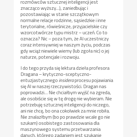
rozmówców sztucznej inteligencji jest
znacząco wyższy…), zaniedbując i
pozostawiając w stanie szczątkowym
normalne relacje rodzinne, sąsiedzkie i inne
terytorialne, rówieśnicze, przyjacielskie czy
wzorcotwórcze typu mistrz – uczeń. Co to
oznacza? Nic – poza tym, że AI uczestniczy
coraz intensywniej w naszym życiu, podczas
gdy wciąż niewiele wiemy (lub zgoła nic) o jej
naturze, potencjale i rozwoju.
I do tego przyda się lektura dzieła profesora
Dragana – krytyczno-sceptyczno-
entuzjastycznego
insidera
procesu pojawiania
się AI w naszej rzeczywistości. Dragan nas
poprowadzi… Nie chciałbym wyjść na zgreda,
ale osobiście się w tę drogę nie wybieram. Nie
potrzebuję sztucznej inteligencji do niczego,
ani nie chcę, bo ona cokolwiek za mnie robiła.
Nie znalazłbym (bo po prawdzie wcale go nie
szukam) osobistego zastosowania dla
maszynowego systemu przetwarzania
danych, którego zadaniem jest szukanie