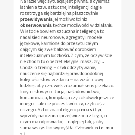
Na razie więc sytuacja jest płynna, a dylemat
istnienia tzw. sztucznej inteligencji ciągle
rozstrzyga się bardziej na płaszczyźnie
przewidywania
jej możliwości niż
obserwowania
tychże możliwości w działaniu.
W istocie bowiem sztuczna inteligencja to
nadal sieci neuronowe, agregaty i modele
językowe, karmione do przesytu całym
dającym się zwerbalizować dorobkiem
intelektualnym ludzkości. Z tym, że oczywiście
nie chodzi tu o bezrefleksyjne: masz, żryj…
Chodzi o trening – czyli odczytywanie,
nauczenie się najbardziej prawdopodobnej
kolejności słów w zdaniu – na wzór mowy
ludzkiej, aby człowiek zrozumiał sens przekazu.
Innymi słowy: imitacja, naśladownictwo,
kontaminacja, kompilacja czy cokolwiek jeszcze
innego – ale nie proces twórczy, czyli coś z
niczego. Sztuczna inteligencja
m u s i
być
wprzódy nauczona i przećwiczona z tego, o
czym ma odpowiadać – najlepiej tak, jakby
sama wszystko wymyśliła. Człowiek
n i e m u
s i
.