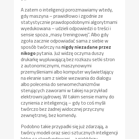
A zatem o inteligencji porozmawiamy wtedy,
gdy maszyna – prawidłowo i zgodnie ze
statystycznie prawdopodobnymi algorytmami
wyedukowana – udzieli odpowiedzi o treści i
sensie spoza „masy treningowej”. Albo gdy
zgoła zacznie odpowiadać sama z siebie w
sposób twórczy na
nigdy niezadane przez
nikogo
pytania. Już widzę oczyma duszy
drukarkę wypluwającą bez rozkazu setki stron
z autonomicznymi, maszynowymi
przemyśleniami albo komputer wyświetlający
na ekranie sam z siebie wezwania do dialogu
albo polecenia do serwomechanizmów
sterujących zaworami w takiej na przykład
elektrowni jądrowej. W takim sensie mamy do
czynienia z inteligencją – gdy to coś myśli
twórczo bez żadnej widocznej przyczyny
zewnętrznej, bez komendy.
Podobno takie przypadki się już zdarzają, a
twórcy modeli oraz sieci sztucznych inteligencji
lekko są skonfundowani – a niektórzy