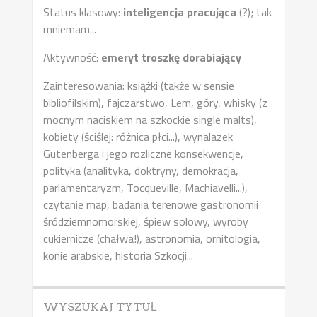
Status klasowy:
inteligencja pracująca
(?); tak
mniemam...
Aktywność:
emeryt troszkę dorabiający
Zainteresowania: książki (także w sensie
bibliofilskim), fajczarstwo, Lem, góry, whisky (z
mocnym naciskiem na szkockie single malts),
kobiety (ściślej: różnica płci...), wynalazek
Gutenberga i jego rozliczne konsekwencje,
polityka (analityka, doktryny, demokracja,
parlamentaryzm, Tocqueville, Machiavelli...),
czytanie map, badania terenowe gastronomii
śródziemnomorskiej, śpiew solowy, wyroby
cukiernicze (chałwa!), astronomia, ornitologia,
konie arabskie, historia Szkocji...
WYSZUKAJ TYTUŁ