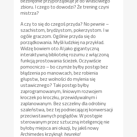
bezbłędnie przyporządkuje je do właściwego
zbioru. I czego to dowodzi? Że trening czyni
mistrza?
A czy to się do czegoś przyda? No pewnie –
szachistom, brydżystom, pokerzystom. I w
ogóle graczom. Ogólnie przyda się do
porządkowania. Myśli ludzkiej na przykład.
Widzę bowiem oto AI jako gigantyczną
interaktywną bibliotekę rozumu z włączoną
funkcją prostowania ścieżek. Oczywiście
pomocniczo – bo czymże byłby postęp bez
błądzenia po manowcach, bez robienia
głupstw, bez wolności do mylenia się
ustawicznego? Taki postęp byłby
zaprogramowanym, liniowym rozwojem
kroczek po kroczku, przewidywalnym i
zaplanowanym. Bez szczeliny dla odrobiny
szaleństwa, bez tej podniecającej konwersacji
przeciwstawnych poglądów. W postępie
sterowanym przez sztuczną inteligencję nie
byłoby miejsca ani okazji, by jakiś nowy
Archimedes krzyknął:
heureka!