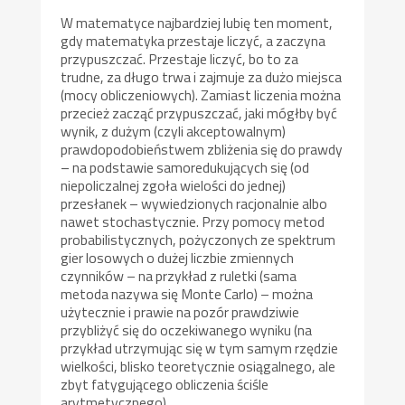
W matematyce najbardziej lubię ten moment,
gdy matematyka przestaje liczyć, a zaczyna
przypuszczać. Przestaje liczyć, bo to za
trudne, za długo trwa i zajmuje za dużo miejsca
(mocy obliczeniowych). Zamiast liczenia można
przecież zacząć przypuszczać, jaki mógłby być
wynik, z dużym (czyli akceptowalnym)
prawdopodobieństwem zbliżenia się do prawdy
– na podstawie samoredukujących się (od
niepoliczalnej zgoła wielości do jednej)
przesłanek – wywiedzionych racjonalnie albo
nawet stochastycznie. Przy pomocy metod
probabilistycznych, pożyczonych ze spektrum
gier losowych o dużej liczbie zmiennych
czynników – na przykład z ruletki (sama
metoda nazywa się Monte Carlo) – można
użytecznie i prawie na pozór prawdziwie
przybliżyć się do oczekiwanego wyniku (na
przykład utrzymując się w tym samym rzędzie
wielkości, blisko teoretycznie osiągalnego, ale
zbyt fatygującego obliczenia ściśle
arytmetycznego).