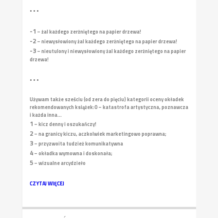
• • •
-1
– żal każdego zerżniętego na papier drzewa!
-2
– niewysłowiony żal każdego zerżniętego na papier drzewa!
-3
– nieutulony i niewysłowiony żal każdego zerżniętego na papier
drzewa!
• • •
Używam także sześciu (od zera do pięciu) kategorii oceny okładek
rekomendowanych książek:
0 – katastrofa artystyczna, poznawcza
i każda inna...
1
– kicz denny i oszukańczy!
2
– na granicy kiczu, aczkolwiek marketingowo poprawna;
3
– przyzwoita tudzież komunikatywna
4
– okładka wymowna i doskonała;
5
– wizualne arcydzieło
CZYTAJ WIĘCEJ