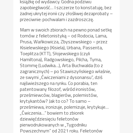
książkę od wydawcy. Godna podziwu
zapobiegliwość… I szczerze to konstatuję, bez
żadnej ukrytej ironii czy złośliwej dezaprobaty –
przeciwnie: pochwalam i zazdroszczę.
Mam w swoich zbiorach na pewno ponad setkę
tomów z felietonistyką – od Rodocia, Lama,
Prusa, Wańkowicza, Zbyszewskiego – przez
Kisielewskiego (Kisiela), Urbana, Passenta,
Toeplitza (KTT), Słojewskiego (czyli
Hamiltona), Radgowskiego, Pilcha, Tyma,
Stommę (Ludwika…), Arta Buchwalda (to z
zagranicznych) – po Stawiszyńskiego właśnie,
ze swymi „Ćwiczeniami z dysonansu”, dziś
najświeższego na rynku. Co porabia, ten
patentowany filozof, wśród ironistów,
prześmiewców, blagierów, polemistów,
krytykantów? Jak to co? To samo –
prześmiewa, ironizuje, polemizuje, krytykuje…
„Ćwiczenia…” bowiem to zbiorek
dziewięćdziesięciu felietonów
pierwodrukowanych w „Tygodniku
Powszechnym” od 2021 roku. Felietonów