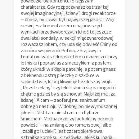
powiedzieliby: kontentu) o lżejszym
charakterze. Gdy rozpoczynasz ostrzał tej
swojej imaginacyjnej „ściany”, drogi redaktorze
– dbasz, by towar był najwyższej jakości. Więc
serwujesz komentarzem o najnowszych
wynikach przedwyborczych (choć to jeszcze
dwa lata) sondaży, w sekcji międzynarodowej
rozważasz lobem, czy uda się odwieść Chiny od
zamiaru wspierania Putina, z krajowych
tematów walisz dropszotem o działeczce przy
lotnisku i poprawiasz smeczykiem z posłem,
który ukradł w sklepie patelnię, a potem gnasz
z bekhendu ostrą piłeczkę o szkółce w
sąsiedztwie, którą likwiduje bezduszny wójt.
„Rozstrzelany” czytelnik słania się na nogach i
chętnie gdzieś by się schował. Najbliżej ma „za
ścianę”. A tam – zaoferuj mu sanktuarium
dobrego nastroju. W dobrej, bo niewymuszonej
jakości. Nikt tam nie strzela – chyba że
śmiechem. Można przeczytać kolejny odcinek
powieści – na zmianę albo romansowej, albo
„zabili go i uciekł”. Jest czterookienkowa
sztrajfka komiksu, krzyżówka, jakieś kulinaria…