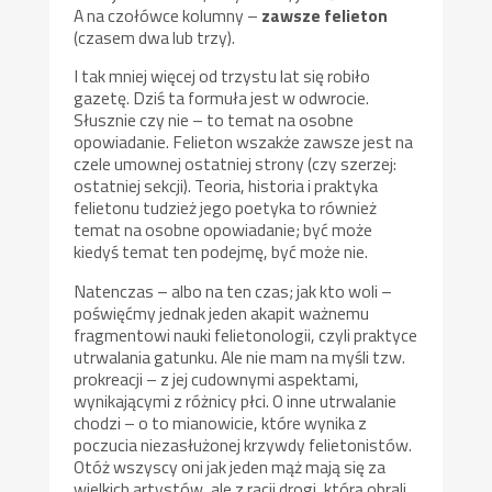
A na czołówce kolumny –
zawsze felieton
(czasem dwa lub trzy).
I tak mniej więcej od trzystu lat się robiło
gazetę. Dziś ta formuła jest w odwrocie.
Słusznie czy nie – to temat na osobne
opowiadanie. Felieton wszakże zawsze jest na
czele umownej ostatniej strony (czy szerzej:
ostatniej sekcji). Teoria, historia i praktyka
felietonu tudzież jego poetyka to również
temat na osobne opowiadanie; być może
kiedyś temat ten podejmę, być może nie.
Natenczas – albo na ten czas; jak kto woli –
poświęćmy jednak jeden akapit ważnemu
fragmentowi nauki felietonologii, czyli praktyce
utrwalania gatunku. Ale nie mam na myśli tzw.
prokreacji – z jej cudownymi aspektami,
wynikającymi z różnicy płci. O inne utrwalanie
chodzi – o to mianowicie, które wynika z
poczucia niezasłużonej krzywdy felietonistów.
Otóż wszyscy oni jak jeden mąż mają się za
wielkich artystów, ale z racji drogi, którą obrali,