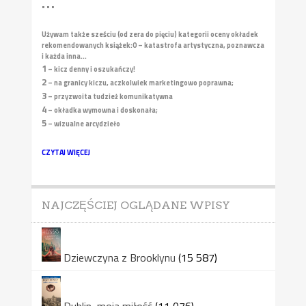
• • •
Używam także sześciu (od zera do pięciu) kategorii oceny okładek
rekomendowanych książek:
0 – katastrofa artystyczna, poznawcza
i każda inna...
1
– kicz denny i oszukańczy!
2
– na granicy kiczu, aczkolwiek marketingowo poprawna;
3
– przyzwoita tudzież komunikatywna
4
– okładka wymowna i doskonała;
5
– wizualne arcydzieło
CZYTAJ WIĘCEJ
NAJCZĘŚCIEJ OGLĄDANE WPISY
Dziewczyna z Brooklynu
(15 587)
Dublin, moja miłość
(11 076)