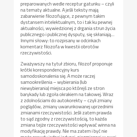
preparowanych wedle receptur gatunku – czyli
na tematy aktualne. A jeśli teksty mają
zabarwienie filozofujące, z pewnym takim
dystansem intelektualnym, to i tak ku pewnej
aktualności, wywiedzionej z drgania strun życia
publicznego i publicznej dysputy, się skłaniają…
Innymi słowy: to rozpisany w odcinkach
komentarz filozofa w kwestii obrotów
rzeczywistości.
Zważywszy na tytuł zbioru, filozof proponuje
krótki korespondencyjny kurs
samodoskonalenia się. A może raczej
samookreślenia – wybierania (lub
niewybierania) miejsca po którejś ze stron
barykady lub zgoła okrakiem na takowej. Wraz
z zdolnościami do autokorekty – czyli zmiany
poglądów, zmiany uwarunkowanej uprzednimi
zmianami rzeczywistości. Jeśli zatem prawda
to sąd zgodny z rzeczywistością, to każda
zmiana tejże rzeczywistości wpływać winna na
modyfikację prawdy. Nie ma zatem i być nie