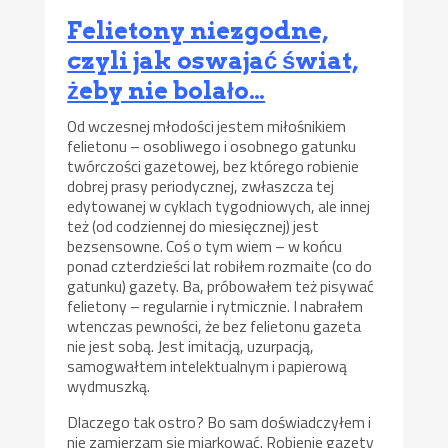
Felietony niezgodne,
czyli jak oswajać świat,
żeby nie bolało…
Od wczesnej młodości jestem miłośnikiem
felietonu – osobliwego i osobnego gatunku
twórczości gazetowej, bez którego robienie
dobrej prasy periodycznej, zwłaszcza tej
edytowanej w cyklach tygodniowych, ale innej
też (od codziennej do miesięcznej) jest
bezsensowne. Coś o tym wiem – w końcu
ponad czterdzieści lat robiłem rozmaite (co do
gatunku) gazety. Ba, próbowałem też pisywać
felietony – regularnie i rytmicznie. I nabrałem
wtenczas pewności, że bez felietonu gazeta
nie jest sobą. Jest imitacją, uzurpacją,
samogwałtem intelektualnym i papierową
wydmuszką.
Dlaczego tak ostro? Bo sam doświadczyłem i
nie zamierzam się miarkować. Robienie gazety