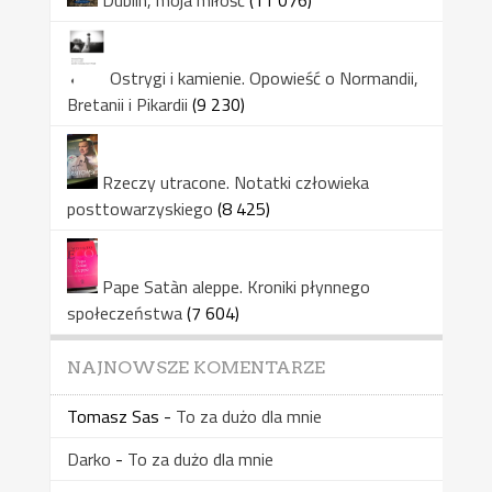
Ostrygi i kamienie. Opowieść o Normandii,
Bretanii i Pikardii
(9 230)
Rzeczy utracone. Notatki człowieka
posttowarzyskiego
(8 425)
Pape Satàn aleppe. Kroniki płynnego
społeczeństwa
(7 604)
NAJNOWSZE KOMENTARZE
Tomasz Sas
-
To za dużo dla mnie
Darko
-
To za dużo dla mnie