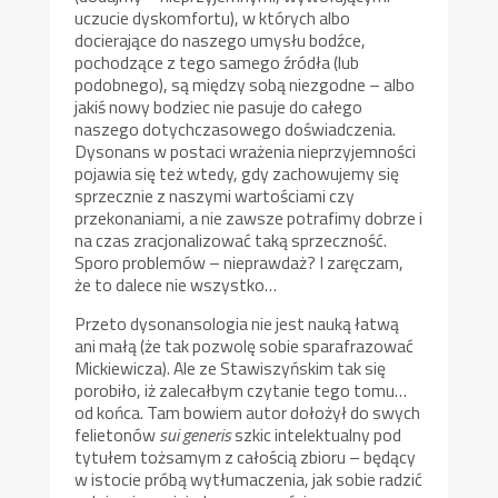
uczucie dyskomfortu), w których albo
docierające do naszego umysłu bodźce,
pochodzące z tego samego źródła (lub
podobnego), są między sobą niezgodne – albo
jakiś nowy bodziec nie pasuje do całego
naszego dotychczasowego doświadczenia.
Dysonans w postaci wrażenia nieprzyjemności
pojawia się też wtedy, gdy zachowujemy się
sprzecznie z naszymi wartościami czy
przekonaniami, a nie zawsze potrafimy dobrze i
na czas zracjonalizować taką sprzeczność.
Sporo problemów – nieprawdaż? I zaręczam,
że to dalece nie wszystko…
Przeto dysonansologia nie jest nauką łatwą
ani małą (że tak pozwolę sobie sparafrazować
Mickiewicza). Ale ze Stawiszyńskim tak się
porobiło, iż zalecałbym czytanie tego tomu…
od końca. Tam bowiem autor dołożył do swych
felietonów
sui generis
szkic intelektualny pod
tytułem tożsamym z całością zbioru – będący
w istocie próbą wytłumaczenia, jak sobie radzić