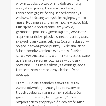
w tym aspekcie przypomina dobrze znaną
wszystkim początkującym (i nie tylko)
tenisistom grę ze ścianą. Jesteś ambitny i
walisz w tę ścianę wszystkim najlepszym, co
masz. Podania są cholernie mocne – aż do bólu.
Piłki sprytnie podkręcane, zmyłkowe;
grzmocisz pod finezyjnymi kątami, wrzucasz
na przemian loby i płaskie smecze, zakrzywiasz
siłą woli trajektorie, celujesz (oczyma duszy) w
bolące, nadwyrężone punkty… A ściana jak to
ściana: bomby zamienia w szmaty, fikuśne
serwy wyrzuca na aut, wymierzone, plasowane
uderzenia bezładnie rozprasza w polu gry i
poza nim… Bez mała słyszysz dobiegający z
tamtej strony sardoniczny chichot. Ręce
opadają.
Czemu? Bo nie zadbałeś zawczasu o tak
zwaną odwrotkę – znany i stosowany od
trzech stuleci co najmniej myk redaktorów
gazet. Chodzi o to, by do „ściany” przed
rozpoczęciem gry przykleić nieco treści (dziś