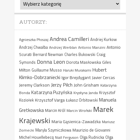
Kategorie
AUTORZY:
Andrea Camilleri
Agnieszka Płoszaj
Andriej Kurkow
Antonio
Andrzej Chwalba
Andrzej Werblan
Antonio Manzini
Scurati
Bernard Newman
Charles Bukowski
Craig
Donna Leon
Dorota Masłowska
Giles
Symonds
Hubert
Milton
Guillaume Musso
Haruki Murakami
Klimko-Dobrzaniecki
Igor Brejdygant
Javier Cercas
Jerzy Pilch
Jeremy Clarkson
John Grisham
Katarzyna
Katarzyna Puzyńska
Bonda
Krystyna Janda
Krzysztof
Manuela
Krzysztof Varga
Koziołek
Łukasz Orbitowski
Marek
Gretkowska
Marcin Król
Marcin Wroński
Krajewski
Maria Gąsienica-Zawadzka
Mariusz
Maurizio de Giovanni
Ziomecki
Maryla Szymiczkowa
Michel Houellebecq
Niall Ferguson
Olga Rudnicka
Olga