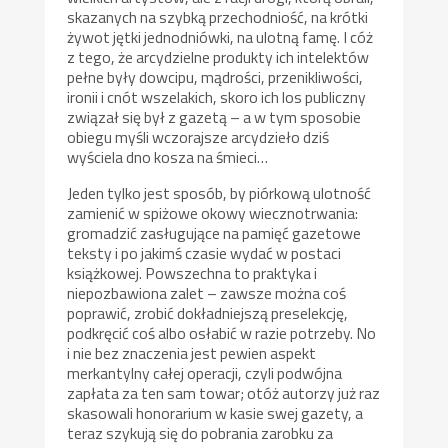
skazanych na szybką przechodniość, na krótki
żywot jętki jednodniówki, na ulotną famę. I cóż
z tego, że arcydzielne produkty ich intelektów
pełne były dowcipu, mądrości, przenikliwości,
ironii i cnót wszelakich, skoro ich los publiczny
związał się był z gazetą – a w tym sposobie
obiegu myśli wczorajsze arcydzieło dziś
wyściela dno kosza na śmieci…
Jeden tylko jest sposób, by piórkową ulotność
zamienić w spiżowe okowy wiecznotrwania:
gromadzić zasługujące na pamięć gazetowe
teksty i po jakimś czasie wydać w postaci
książkowej. Powszechna to praktyka i
niepozbawiona zalet – zawsze można coś
poprawić, zrobić dokładniejszą preselekcję,
podkręcić coś albo osłabić w razie potrzeby. No
i nie bez znaczenia jest pewien aspekt
merkantylny całej operacji, czyli podwójna
zapłata za ten sam towar; otóż autorzy już raz
skasowali honorarium w kasie swej gazety, a
teraz szykują się do pobrania zarobku za