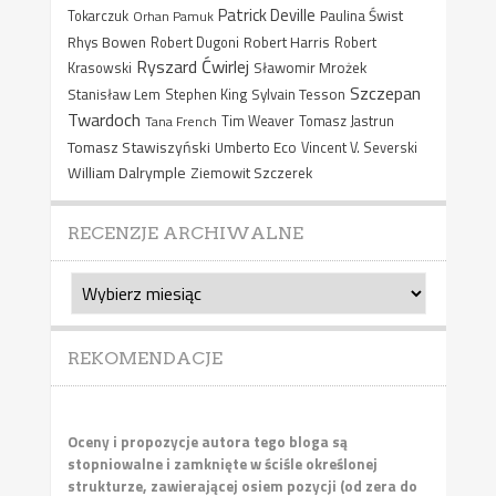
Patrick Deville
Paulina Świst
Tokarczuk
Orhan Pamuk
Rhys Bowen
Robert Harris
Robert Dugoni
Robert
Ryszard Ćwirlej
Sławomir Mrożek
Krasowski
Szczepan
Stanisław Lem
Sylvain Tesson
Stephen King
Twardoch
Tana French
Tim Weaver
Tomasz Jastrun
Tomasz Stawiszyński
Umberto Eco
Vincent V. Severski
William Dalrymple
Ziemowit Szczerek
RECENZJE ARCHIWALNE
Recenzje
archiwalne
REKOMENDACJE
Oceny i propozycje autora tego bloga są
stopniowalne i zamknięte w ściśle określonej
strukturze, zawierającej osiem pozycji (od zera do