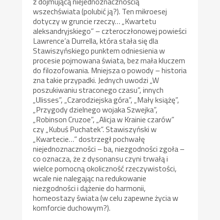
z dojmującą niejednoznacznością
wszechświata (polubić ją?). Ten mikroesej
dotyczy w gruncie rzeczy… „Kwartetu
aleksandryjskiego” – czteroczłonowej powieści
Lawrence’a Durrella, która stała się dla
Stawiszyńskiego punktem odniesienia w
procesie pojmowana świata, bez mała kluczem
do filozofowania. Mniejsza o powody – historia
zna takie przypadki. Jednych uwodzi „W
poszukiwaniu straconego czasu”, innych
„Ulisses”, „Czarodziejska góra”, „Mały książę”,
„Przygody dzielnego wojaka Szwejka”,
„Robinson Cruzoe”, „Alicja w Krainie czarów”
czy „Kubuś Puchatek”. Stawiszyński w
„Kwartecie…” dostrzegł pochwałę
niejednoznaczności – ba, niezgodności zgoła –
co oznacza, że z dysonansu czyni trwałą i
wielce pomocną okoliczność rzeczywistości,
wcale nie nalegając na redukowanie
niezgodności i dążenie do harmonii,
homeostazy świata (w celu zapewne życia w
komforcie duchowym?).