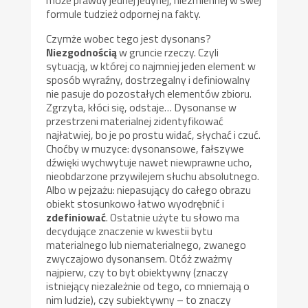
może prawdy jednej jedynej, niezmiennej w swej
formule tudzież odpornej na fakty.
Czymże wobec tego jest dysonans?
Niezgodnością
w gruncie rzeczy. Czyli
sytuacją, w której co najmniej jeden element w
sposób wyraźny, dostrzegalny i definiowalny
nie pasuje do pozostałych elementów zbioru.
Zgrzyta, kłóci się, odstaje… Dysonanse w
przestrzeni materialnej zidentyfikować
najłatwiej, bo je po prostu widać, słychać i czuć.
Choćby w muzyce: dysonansowe, fałszywe
dźwięki wychwytuje nawet niewprawne ucho,
nieobdarzone przywilejem słuchu absolutnego.
Albo w pejzażu: niepasujący do całego obrazu
obiekt stosunkowo łatwo wyodrębnić i
zdefiniować
. Ostatnie użyte tu słowo ma
decydujące znaczenie w kwestii bytu
materialnego lub niematerialnego, zwanego
zwyczajowo dysonansem. Otóż zważmy
najpierw, czy to byt obiektywny (znaczy
istniejący niezależnie od tego, co mniemają o
nim ludzie), czy subiektywny – to znaczy