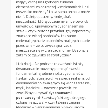
mający cechę niezgodności z innymi
elementami zbioru raczej w mniemaniach ludzi
(wszelako może być to ta sama cecha, a może
nie…). Dalej popatrzmy, kiedy jakaś
niezgodność, którą odczujemy zmysłowo lub
umysłowo, uprawnionym dysonansem się
staje – czy wtedy na przykład, gdy napotkamy
znacząco więcej osobników tak samo
mniemających, niż osobników mających zdanie
przeciwne – że to zwyczajna rzecz,
mieszcząca się w granicach normy. Dysonans
zatem to zjawisko statystyczne?
I tak dalej… Ale podczas rozważania istoty
dysonansu nie możemy pominąć kwestii
fundamentalnej odmienności dysonansów
fizykalnych, istniejących w świecie realnym, od
dysonansów pojawiających się w obszarze idei,
myśli, intelektu – wreszcie psychiki; te
zwykliśmy nazywać
dysonansami
poznawczymi
(Stawiszyński tego drugiego
członu nie używa) – czyli takimi stanami
(dodajmy – nieprzyjemnymi, wywołującymi