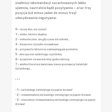
siedmiu) rekomendacji nacechowanych lekko
ujemnie, neutralnie bądź pozytywnie – oraz trzy
pozycje (od minus jeden do minus trzy)
zdecydowanie negatywne:
0
– raczej dno; nie czytać!
1
– słabe, lektura zbędna;
2
– niekoniecznie, ale gdy czasu nie szkoda...
3
– klasyczne czytadło rozrywkowe
4
– przyzwoita lektura na zadowalającym poziomie;
5
- sine qua non ambitnego czytelnika;
6
– arcydzieło ze wszech miar godne lektury;
7
– wielka literatura światowa; kanon poznawczy Galaktyki
Gutenberga...
• • •
-1
– żal każdego zerżniętego na papier drzewa!
-2
– niewysłowiony żal każdego zerżniętego na papier drzewa!
-3
– nieutulony i niewysłowiony żal każdego zerżniętego na papier
drzewa!