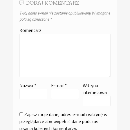
DODAJ KOMENTARZ
Twój adres e-mail nie zostanie opublikowany.
Wymagane
pola są oznaczone
*
Komentarz
Nazwa
*
E-mail
*
Witryna
internetowa
Zapisz moje dane, adres e-mail i witrynę w
przeglądarce aby wypełnić dane podczas
pisania kolejnych komentarzy.