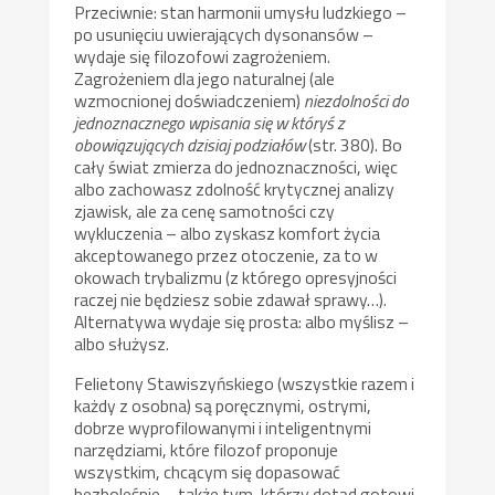
Przeciwnie: stan harmonii umysłu ludzkiego –
po usunięciu uwierających dysonansów –
wydaje się filozofowi zagrożeniem.
Zagrożeniem dla jego naturalnej (ale
wzmocnionej doświadczeniem)
niezdolności do
jednoznacznego wpisania się w któryś z
obowiązujących dzisiaj podziałów
(str. 380). Bo
cały świat zmierza do jednoznaczności, więc
albo zachowasz zdolność krytycznej analizy
zjawisk, ale za cenę samotności czy
wykluczenia – albo zyskasz komfort życia
akceptowanego przez otoczenie, za to w
okowach trybalizmu (z którego opresyjności
raczej nie będziesz sobie zdawał sprawy…).
Alternatywa wydaje się prosta: albo myślisz –
albo służysz.
Felietony Stawiszyńskiego (wszystkie razem i
każdy z osobna) są poręcznymi, ostrymi,
dobrze wyprofilowanymi i inteligentnymi
narzędziami, które filozof proponuje
wszystkim, chcącym się dopasować
bezboleśnie – także tym, którzy dotąd gotowi