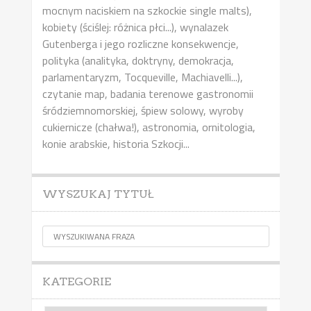
mocnym naciskiem na szkockie single malts),
kobiety (ściślej: różnica płci...), wynalazek
Gutenberga i jego rozliczne konsekwencje,
polityka (analityka, doktryny, demokracja,
parlamentaryzm, Tocqueville, Machiavelli...),
czytanie map, badania terenowe gastronomii
śródziemnomorskiej, śpiew solowy, wyroby
cukiernicze (chałwa!), astronomia, ornitologia,
konie arabskie, historia Szkocji...
WYSZUKAJ TYTUŁ
KATEGORIE