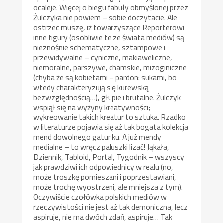
ocaleje. Więcej o biegu fabuły obmyślonej przez
Żulczyka nie powiem – sobie doczytacie. Ale
ostrzec muszę, iż towarzyszące Reporterowi
inne figury (osobliwie te ze świata mediów) są
nieznośnie schematyczne, sztampowe i
przewidywalne – cyniczne, makiaweliczne,
niemoralne, parszywe, chamskie, mizoginiczne
(chyba że są kobietami – pardon: sukami, bo
wtedy charakteryzują się kurewską
bezwzględnością…), głupie i brutalne. Żulczyk
wspiął się na wyżyny kreatywności;
wykreowanie takich kreatur to sztuka. Rzadko
w literaturze pojawia się aż tak bogata kolekcja
mend dowolnego gatunku. A już mendy
medialne – to wręcz paluszki lizać! Jąkała,
Dziennik, Tabloid, Portal, Tygodnik – wszyscy
jak prawdziwi ich odpowiednicy w realu (no,
może troszkę pomieszani i poprzestawiani,
może trochę wyostrzeni, ale mniejsza z tym).
Oczywiście czołówka polskich mediów w
rzeczywistości nie jest aż tak demoniczna, lecz
aspiruje, nie ma dwóch zdań, aspiruje… Tak