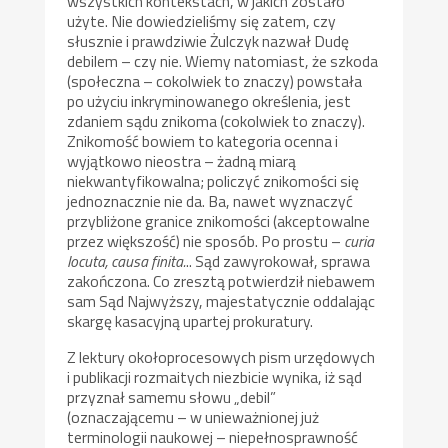
wszystkich kontekstach, w jakich zostało
użyte. Nie dowiedzieliśmy się zatem, czy
słusznie i prawdziwie Żulczyk nazwał Dudę
debilem – czy nie. Wiemy natomiast, że szkoda
(społeczna – cokolwiek to znaczy) powstała
po użyciu inkryminowanego określenia, jest
zdaniem sądu znikoma (cokolwiek to znaczy).
Znikomość bowiem to kategoria ocenna i
wyjątkowo nieostra – żadną miarą
niekwantyfikowalna; policzyć znikomości się
jednoznacznie nie da. Ba, nawet wyznaczyć
przybliżone granice znikomości (akceptowalne
przez większość) nie sposób. Po prostu –
curia
locuta, causa finita.
.. Sąd zawyrokował, sprawa
zakończona. Co zresztą potwierdził niebawem
sam Sąd Najwyższy, majestatycznie oddalając
skargę kasacyjną upartej prokuratury.
Z lektury okołoprocesowych pism urzędowych
i publikacji rozmaitych niezbicie wynika, iż sąd
przyznał samemu słowu „debil”
(oznaczającemu – w unieważnionej już
terminologii naukowej – niepełnosprawność