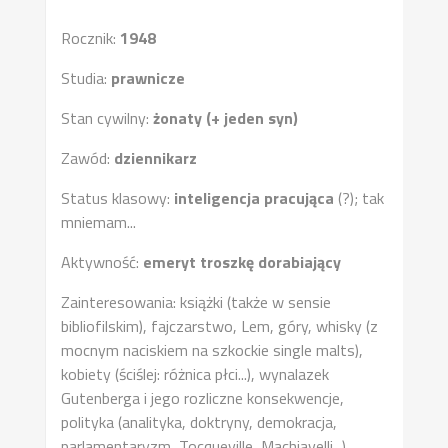
Rocznik:
1948
Studia:
prawnicze
Stan cywilny:
żonaty (+ jeden syn)
Zawód:
dziennikarz
Status klasowy:
inteligencja pracująca
(?); tak
mniemam...
Aktywność:
emeryt troszkę dorabiający
Zainteresowania: książki (także w sensie
bibliofilskim), fajczarstwo, Lem, góry, whisky (z
mocnym naciskiem na szkockie single malts),
kobiety (ściślej: różnica płci...), wynalazek
Gutenberga i jego rozliczne konsekwencje,
polityka (analityka, doktryny, demokracja,
parlamentaryzm, Tocqueville, Machiavelli...),