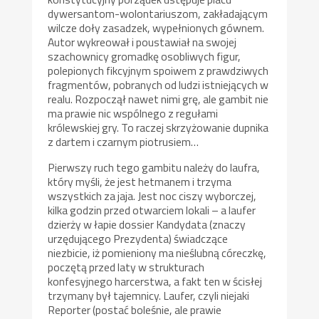
dywersantom-wolontariuszom, zakładającym
wilcze doły zasadzek, wypełnionych gównem.
Autor wykreował i poustawiał na swojej
szachownicy gromadkę osobliwych figur,
polepionych fikcyjnym spoiwem z prawdziwych
fragmentów, pobranych od ludzi istniejących w
realu. Rozpoczął nawet nimi grę, ale gambit nie
ma prawie nic wspólnego z regułami
królewskiej gry. To raczej skrzyżowanie dupnika
z dartem i czarnym piotrusiem…
Pierwszy ruch tego gambitu należy do laufra,
który myśli, że jest hetmanem i trzyma
wszystkich za jaja. Jest noc ciszy wyborczej,
kilka godzin przed otwarciem lokali – a laufer
dzierży w łapie dossier Kandydata (znaczy
urzędującego Prezydenta) świadczące
niezbicie, iż pomieniony ma nieślubną córeczkę,
poczętą przed laty w strukturach
konfesyjnego harcerstwa, a fakt ten w ścisłej
trzymany był tajemnicy. Laufer, czyli niejaki
Reporter (postać boleśnie, ale prawie