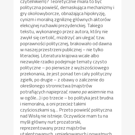
czytelnikiem)? Teoretycznie miała to być
polityczna powieść, demaskująca mechanizmy i
gry okołowyborcze, obnażająca hipokryzję,
cynizm i moralną zgniliznę głównych aktorów
elekcyjnej ruchawki prezydenckiej. Takiego
tekstu, wykonanego przez autora, który nie
zwykł się certolić, mizdrzyć ani ulegać tzw.
poprawności politycznej, brakowało od dawna
w naszej przestrzeni publicznej – nie tylko
literackiej. Literatura krajowa wcale albo
niezwykle rzadko podejmuje tematy czysto
polityczne – po pierwsze z wyższościowego
przekonania, że jest ponad ten cały polityczny
zgiełk, po drugie – z obawy o zaliczenie do
określonego stronnictwa (majstrów
potrafiących napieprzać
rawno pa wsiem
nie ma
w ogóle…) i po trzecie – bo polityka jest brudna
i niemoralna, a oni przecież takimi
czyścioszkami są… Przeto powieść polityczna
nad Wisłą nie istnieje. Oczywiście mam tu na
myśli główny nurt prozatorski,
reprezentowany przez majstrów
utalentowanych, umiarkowanych i poważnych.