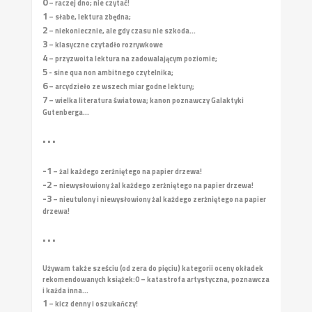
0
– raczej dno; nie czytać!
1
– słabe, lektura zbędna;
2
– niekoniecznie, ale gdy czasu nie szkoda...
3
– klasyczne czytadło rozrywkowe
4
– przyzwoita lektura na zadowalającym poziomie;
5
- sine qua non ambitnego czytelnika;
6
– arcydzieło ze wszech miar godne lektury;
7
– wielka literatura światowa; kanon poznawczy Galaktyki
Gutenberga...
• • •
-1
– żal każdego zerżniętego na papier drzewa!
-2
– niewysłowiony żal każdego zerżniętego na papier drzewa!
-3
– nieutulony i niewysłowiony żal każdego zerżniętego na papier
drzewa!
• • •
Używam także sześciu (od zera do pięciu) kategorii oceny okładek
rekomendowanych książek:
0 – katastrofa artystyczna, poznawcza
i każda inna...
1
– kicz denny i oszukańczy!