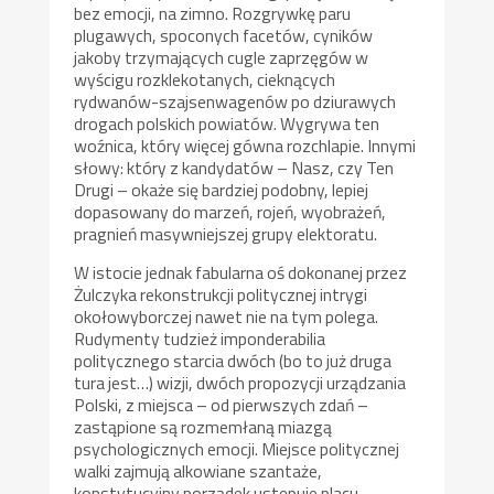
bez emocji, na zimno. Rozgrywkę paru
plugawych, spoconych facetów, cyników
jakoby trzymających cugle zaprzęgów w
wyścigu rozklekotanych, cieknących
rydwanów-szajsenwagenów po dziurawych
drogach polskich powiatów. Wygrywa ten
woźnica, który więcej gówna rozchlapie. Innymi
słowy: który z kandydatów – Nasz, czy Ten
Drugi – okaże się bardziej podobny, lepiej
dopasowany do marzeń, rojeń, wyobrażeń,
pragnień masywniejszej grupy elektoratu.
W istocie jednak fabularna oś dokonanej przez
Żulczyka rekonstrukcji politycznej intrygi
okołowyborczej nawet nie na tym polega.
Rudymenty tudzież imponderabilia
politycznego starcia dwóch (bo to już druga
tura jest…) wizji, dwóch propozycji urządzania
Polski, z miejsca – od pierwszych zdań –
zastąpione są rozmemłaną miazgą
psychologicznych emocji. Miejsce politycznej
walki zajmują alkowiane szantaże,
konstytucyjny porządek ustępuje placu