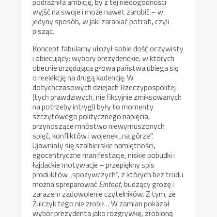
podrażniła ambicję, by z tej niedogodności
wyjść na swoje i może nawet zarobić – w
jedyny sposób, w jaki zarabiać potrafi, czyli
pisząc.
Koncept fabularny ułożył sobie dość oczywisty
i obiecujący: wybory prezydenckie, w których
obecnie urzędująca głowa państwa ubiega się
o reelekcję na drugą kadencję. W
dotychczasowych dziejach Rzeczypospolitej
(tych prawdziwych, nie fikcyjnie zmiksowanych
na potrzeby intrygi) były to momenty
szczytowego politycznego napięcia,
przynoszące mnóstwo niewymuszonych
spięć, konfliktów i wojenek „na górze”.
Ujawniały się szalbierskie namiętności,
egocentryczne manifestacje, niskie pobudki i
łajdackie motywacje – przepiękny spis
produktów „spożywczych”, z których bez trudu
można spreparować
Eintopf
, budzący grozę i
zarazem zadowolenie czytelników. Z tym, że
Żulczyk tego nie zrobił… W zamian pokazał
wybór prezydenta jako rozgrywkę, zrobioną