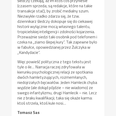
śledczy czekają, aż im ktoś coś przyniesie
(czasem sprzeda; są redakcje, które na takie
transakcje stać), by zrobić medialny szum.
Niezwykle rzadko zdarza się, że tzw.
dziennikarz śledczy dokopuje się do ciekawej
historii wyłącznie mocą własnego talentu,
tropicielskiej inteligencji i zdolności kojarzenia.
Przeważnie siedzi taki osobnik pod telefonem i
czeka na „ziarno ślepej kury”. Tak zapewne było
w fabułce, opowiedzianej przez Żulczyka w
„Kandydacie”.
Więc powieść polityczna z tego tekstu jest
tyle o ile… Narracja raczej zdryfowała w
kierunku psychologicznej relacji ze spotkania
dwóch hamletyzujących, rozmemłanych,
niedojrzałych bęcwałów. Jeden Hamlecik chyba
wyjdzie (ale dokąd pójdzie – nie wiadomo) ze
swego infantylizmu, drugi Hamlecik – nie. Lecz
nie z braku kwalifikacji; taka się okaże karma:
ktoś strzela, ktoś kule nosi…
Tomasz Sas