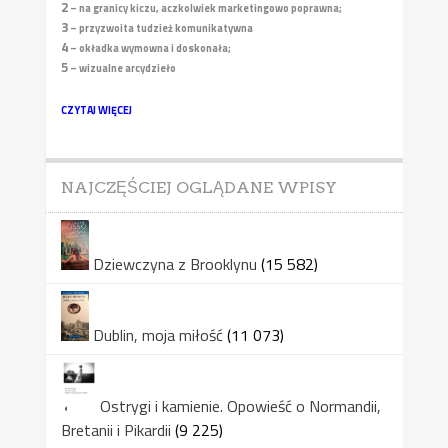
2
– na granicy kiczu, aczkolwiek marketingowo poprawna;
3
– przyzwoita tudzież komunikatywna
4
– okładka wymowna i doskonała;
5
– wizualne arcydzieło
CZYTAJ WIĘCEJ
NAJCZĘŚCIEJ OGLĄDANE WPISY
Dziewczyna z Brooklynu
(15 582)
Dublin, moja miłość
(11 073)
Ostrygi i kamienie. Opowieść o Normandii,
Bretanii i Pikardii
(9 225)