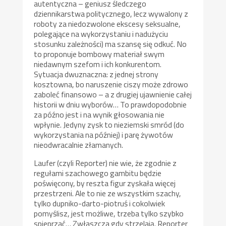
autentyczna – geniusz śledczego
dziennikarstwa politycznego, lecz wywalony z
roboty za niedozwolone ekscesy seksualne,
polegające na wykorzystaniu i nadużyciu
stosunku zależności) ma szansę się odkuć. No
to proponuje bombowy materiał swym
niedawnym szefom i ich konkurentom.
Sytuacja dwuznaczna: z jednej strony
kosztowna, bo naruszenie ciszy może zdrowo
zaboleć finansowo – a z drugiej ujawnienie całej
historii w dniu wyborów… To prawdopodobnie
za późno jest i na wynik głosowania nie
wpłynie. Jedyny zysk to nieziemski smród (do
wykorzystania na później) i parę żywotów
nieodwracalnie złamanych.
Laufer (czyli Reporter) nie wie, że zgodnie z
regułami szachowego gambitu będzie
poświęcony, by reszta figur zyskała więcej
przestrzeni. Ale to nie ze wszystkim szachy,
tylko dupniko-darto-piotruś i cokolwiek
pomyślisz, jest możliwe, trzeba tylko szybko
spieprzać… Zwłaszcza gdy strzelają. Reporter