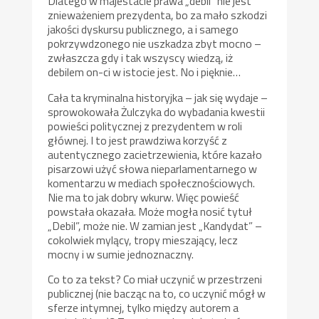
Dlatego w majestacie prawa „debil” nie jest
znieważeniem prezydenta, bo za mało szkodzi
jakości dyskursu publicznego, a i samego
pokrzywdzonego nie uszkadza zbyt mocno –
zwłaszcza gdy i tak wszyscy wiedzą, iż
debilem on-ci w istocie jest. No i pięknie…
Cała ta kryminalna historyjka – jak się wydaje –
sprowokowała Żulczyka do wybadania kwestii
powieści politycznej z prezydentem w roli
głównej. I to jest prawdziwa korzyść z
autentycznego zacietrzewienia, które kazało
pisarzowi użyć słowa nieparlamentarnego w
komentarzu w mediach społecznościowych.
Nie ma to jak dobry wkurw. Więc powieść
powstała okazała. Może mogła nosić tytuł
„Debil”, może nie. W zamian jest „Kandydat” –
cokolwiek mylący, tropy mieszający, lecz
mocny i w sumie jednoznaczny.
Co to za tekst? Co miał uczynić w przestrzeni
publicznej (nie bacząc na to, co uczynić mógł w
sferze intymnej, tylko między autorem a