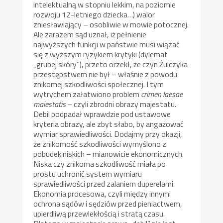
intelektualną w stopniu lekkim, na poziomie
rozwoju 12-letniego dziecka…) walor
zniesławiający – osobliwie w mowie potocznej.
Ale zarazem sąd uznał, iż pełnienie
najwyższych funkcji w państwie musi wiązać
się z wyższym ryzykiem krytyki (dylemat
„grubej skóry”), przeto orzekł, że czyn Żulczyka
przestępstwem nie był – właśnie z powodu
znikomej szkodliwości społecznej. I tym
wytrychem załatwiono problem
crimen laesae
maiestatis
– czyli zbrodni obrazy majestatu.
Debil podpadał wprawdzie pod ustawowe
kryteria obrazy, ale zbyt słabo, by angażować
wymiar sprawiedliwości. Dodajmy przy okazji,
że znikomość szkodliwości wymyślono z
pobudek niskich – mianowicie ekonomicznych.
Niska czy znikoma szkodliwość miała po
prostu uchronić system wymiaru
sprawiedliwości przed zalaniem duperelami.
Ekonomia procesowa, czyli między innymi
ochrona sądów i sędziów przed pieniactwem,
upierdliwą przewlekłością i stratą czasu.