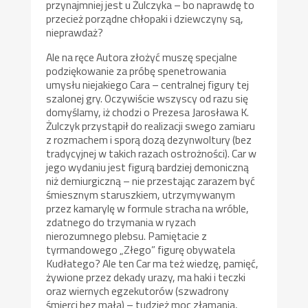
przynajmniej jest u Żulczyka – bo naprawdę to
przecież porządne chłopaki i dziewczyny są,
nieprawdaż?
Ale na ręce Autora złożyć muszę specjalne
podziękowanie za próbę spenetrowania
umysłu niejakiego Cara – centralnej figury tej
szalonej gry. Oczywiście wszyscy od razu się
domyślamy, iż chodzi o Prezesa Jarosława K.
Żulczyk przystąpił do realizacji swego zamiaru
z rozmachem i sporą dozą dezynwoltury (bez
tradycyjnej w takich razach ostrożności). Car w
jego wydaniu jest figurą bardziej demoniczną
niż demiurgiczną – nie przestając zarazem być
śmiesznym staruszkiem, utrzymywanym
przez kamarylę w formule stracha na wróble,
zdatnego do trzymania w ryzach
nierozumnego plebsu. Pamiętacie z
tyrmandowego „Złego” figurę obywatela
Kudłatego? Ale ten Car ma też wiedzę, pamięć,
żywione przez dekady urazy, ma haki i teczki
oraz wiernych egzekutorów (szwadrony
śmierci bez mała) – tudzież moc złamania,