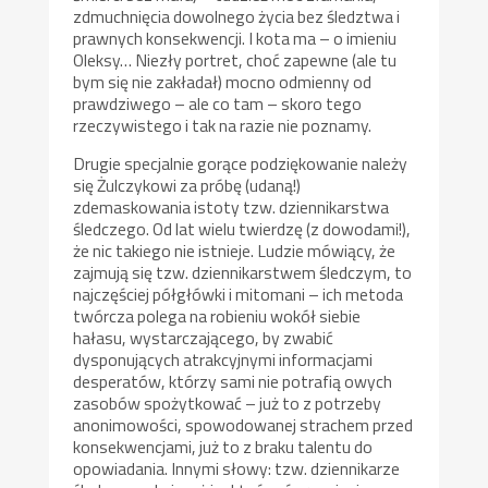
zdmuchnięcia dowolnego życia bez śledztwa i
prawnych konsekwencji. I kota ma – o imieniu
Oleksy… Niezły portret, choć zapewne (ale tu
bym się nie zakładał) mocno odmienny od
prawdziwego – ale co tam – skoro tego
rzeczywistego i tak na razie nie poznamy.
Drugie specjalnie gorące podziękowanie należy
się Żulczykowi za próbę (udaną!)
zdemaskowania istoty tzw. dziennikarstwa
śledczego. Od lat wielu twierdzę (z dowodami!),
że nic takiego nie istnieje. Ludzie mówiący, że
zajmują się tzw. dziennikarstwem śledczym, to
najczęściej półgłówki i mitomani – ich metoda
twórcza polega na robieniu wokół siebie
hałasu, wystarczającego, by zwabić
dysponujących atrakcyjnymi informacjami
desperatów, którzy sami nie potrafią owych
zasobów spożytkować – już to z potrzeby
anonimowości, spowodowanej strachem przed
konsekwencjami, już to z braku talentu do
opowiadania. Innymi słowy: tzw. dziennikarze