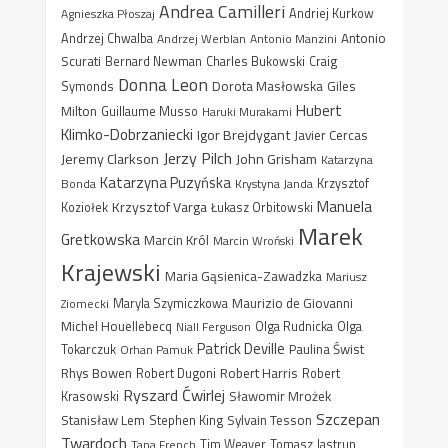
Andrea Camilleri
Agnieszka Płoszaj
Andriej Kurkow
Antonio
Andrzej Chwalba
Andrzej Werblan
Antonio Manzini
Scurati
Bernard Newman
Charles Bukowski
Craig
Donna Leon
Dorota Masłowska
Giles
Symonds
Hubert
Milton
Guillaume Musso
Haruki Murakami
Klimko-Dobrzaniecki
Igor Brejdygant
Javier Cercas
Jerzy Pilch
Jeremy Clarkson
John Grisham
Katarzyna
Katarzyna Puzyńska
Bonda
Krystyna Janda
Krzysztof
Manuela
Krzysztof Varga
Koziołek
Łukasz Orbitowski
Marek
Gretkowska
Marcin Król
Marcin Wroński
Krajewski
Maria Gąsienica-Zawadzka
Mariusz
Maurizio de Giovanni
Ziomecki
Maryla Szymiczkowa
Michel Houellebecq
Niall Ferguson
Olga Rudnicka
Olga
Patrick Deville
Paulina Świst
Tokarczuk
Orhan Pamuk
Rhys Bowen
Robert Harris
Robert Dugoni
Robert
Ryszard Ćwirlej
Sławomir Mrożek
Krasowski
Szczepan
Stanisław Lem
Sylvain Tesson
Stephen King
Twardoch
Tana French
Tim Weaver
Tomasz Jastrun