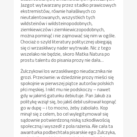
Jazgot wytwarzany przez stadko prawicowych
ekstremistów, równie hałaśliwych co
nieutalentowanych, wszystkich tych
wildsteinów i wildsteinopodobnych,
ziemkiewiczów i ziemkiewiczopodobnych,
można pominąć i nie zajmować się nim w ogóle.
Chociaż o szyld literatury politycznej ubiegają
się ci wrzaskliwcy nader wytrwale. Nic z tego
wszelako nie będzie, skoro Matka Natura po
prostu talentu do pisania prozy nie dała…
Żulczykowi los wrzaskliwego nieudacznika nie
grozi. Przeciwnie: w dziedzinie prozy mieści się
spokojnie w pierwszej piątce autorów polskich
płci męskiej. I nikt mu nie podskoczy – nawet
gdy w jakimś gatunku debiutuje. Pan Jakub za
politykę wziął się, bo jakiś debil usiłował kopnąć
go w dupę – i to mocno, żeby zabolało. Kop
minął się z celem, bo cel wylegitymował się
sądownie potwierdzoną niską szkodliwością
społeczną i wyszedł z pola rażenia. Ale cała ta
awanturka podbechtała pisarskie ego Żulczyka,