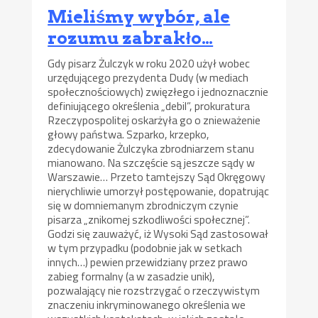
Mieliśmy wybór, ale
rozumu zabrakło…
Gdy pisarz Żulczyk w roku 2020 użył wobec
urzędującego prezydenta Dudy (w mediach
społecznościowych) zwięzłego i jednoznacznie
definiującego określenia „debil”, prokuratura
Rzeczypospolitej oskarżyła go o znieważenie
głowy państwa. Szparko, krzepko,
zdecydowanie Żulczyka zbrodniarzem stanu
mianowano. Na szczęście są jeszcze sądy w
Warszawie… Przeto tamtejszy Sąd Okręgowy
nierychliwie umorzył postępowanie, dopatrując
się w domniemanym zbrodniczym czynie
pisarza „znikomej szkodliwości społecznej”.
Godzi się zauważyć, iż Wysoki Sąd zastosował
w tym przypadku (podobnie jak w setkach
innych…) pewien przewidziany przez prawo
zabieg formalny (a w zasadzie unik),
pozwalający nie rozstrzygać o rzeczywistym
znaczeniu inkryminowanego określenia we