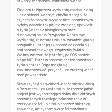
stwórcy, mechanika i kontrolera świata.
Fizykom ta hipoteza wydaje się zbędna, ale są
ludzie skłonni uwierzyć, choćby dlatego, że
czynem żałosnym i wysoce nieekonomicznym
byłoby oddanie tak pięknie zrobionej opowieści
o życiu (w sensie biologicznym oraz
duchowym) na łup Przypadku. A poza tym
wydaje się, że natura ludzka w zasadzie lęka się
przypadku – stąd jej skłonność do udania się
pod parasol celowego urządzenia świata.
Wolimy wierzyć, że jesteśmy po COŚ bardziej
niż po NIC. Toteż w procesie analizy powstania
życia hipoteza Boga mogła się
zaaklimatyzować i przydać – co zresztą widać
dość powszechnie.
Stawiszyński nie wchodzi w spór między Wiarą
a Rozumem – zauważa tylko, że chrześcijański
projekt jest wystarczająco dobry dla niektórych
poszukujących trwałego zakotwiczenia w
rzeczywistości – nie tylko poprzez obietnicę
zbawienia, ale system wartości moralnych,