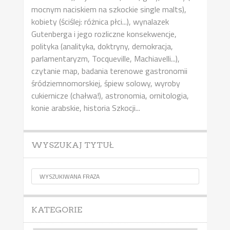
mocnym naciskiem na szkockie single malts),
kobiety (ściślej: różnica płci...), wynalazek
Gutenberga i jego rozliczne konsekwencje,
polityka (analityka, doktryny, demokracja,
parlamentaryzm, Tocqueville, Machiavelli...),
czytanie map, badania terenowe gastronomii
śródziemnomorskiej, śpiew solowy, wyroby
cukiernicze (chałwa!), astronomia, ornitologia,
konie arabskie, historia Szkocji...
WYSZUKAJ TYTUŁ
KATEGORIE