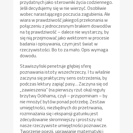
przydatnych jako sterowniki życia codziennego.
Jeśli decydujemy się w nie wierzyć. Osobliwie
wobec narastającego poczucia zagubienia. Ale
wiara w prawdziwość jakiegoś przekonania w
połączeniu z jednoczesnym brakiem dowodów
na tę prawdziwość – dalece nie wystarczy, by
się nią przejmować jako wektorem w procesie
badania i opisywania, czym jest świat w
rzeczywistości. Bo to za mało. Opis wymaga
dowodu.
Stawiszyński penetruje głębiej sferę
poznawania istoty wszechrzeczy. I tu właśnie
zaczyna się praktyczny sens ostrzeżenia, by
podczas lektury zapiąć pasy… Zaczyna się od
„zawieszenia” (na pierwszy rzut oka) reguły
brzytwy Ockhama, czyli – przypominam – by
nie mnożyć bytów ponad potrzebę. Zestaw
umiejętności, niezbędnych do przetrwania,
rozmnażania się i ekspansji gatunku jest
zdecydowanie skromniejszy i prostszy niż
nasze rzeczywiste umiejętności poznawcze.
Tworzenie poezji, uprawianie matematyki i