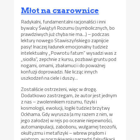
Młot na czarownice
Radykalni, fundamentalni racjonaliści i inni
bywalcy Świątyń Rozumu (symbolicznych, bo
prawdziwych już chyba nie ma…) – podczas
lektury nowego Stawiszyńskiego zapnijcie
pasy! Inaczej ładunek emocjonalny tudzież
intelektualny „Powrotu fatum” wysadzi was z
„siodła”, zepchnie z kursu, pozbawi gruntu pod
nogami, omami, zbałamuci i do poważnej
konfuzji doprowadzi. Nie licząc innych
uszkodzeń na ciele i duszy…
Zostaliście ostrzeżeni, więc w drogę.
Dodatkowo zastrzegam, że autor jest jednym
z nas – zwolennikiem rozumu, fizyki i
kosmologii, ewolucji, logiki tudzież brzytwy
Ockhama. Gdy wyrusza (a my razem z nim, w
jego załodze) w rejs po oceanie niepewności,
automanipulacji, zabobonu, wulgarnej teozofii,
okultyzmu i metafizyki – wbrew prądom i
wiatrom, w poszukiwaniu narzędzi falsyfikacji