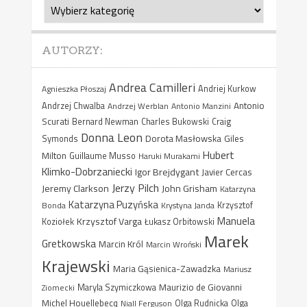
Kategorie
AUTORZY:
Andrea Camilleri
Agnieszka Płoszaj
Andriej Kurkow
Antonio
Andrzej Chwalba
Andrzej Werblan
Antonio Manzini
Scurati
Bernard Newman
Charles Bukowski
Craig
Donna Leon
Dorota Masłowska
Giles
Symonds
Hubert
Milton
Guillaume Musso
Haruki Murakami
Klimko-Dobrzaniecki
Igor Brejdygant
Javier Cercas
Jerzy Pilch
Jeremy Clarkson
John Grisham
Katarzyna
Katarzyna Puzyńska
Bonda
Krystyna Janda
Krzysztof
Manuela
Krzysztof Varga
Koziołek
Łukasz Orbitowski
Marek
Gretkowska
Marcin Król
Marcin Wroński
Krajewski
Maria Gąsienica-Zawadzka
Mariusz
Maurizio de Giovanni
Ziomecki
Maryla Szymiczkowa
Michel Houellebecq
Niall Ferguson
Olga Rudnicka
Olga