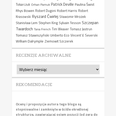
Patrick Deville
Paulina Świst
Tokarczuk
Orhan Pamuk
Rhys Bowen
Robert Harris
Robert Dugoni
Robert
Ryszard Ćwirlej
Sławomir Mrożek
Krasowski
Szczepan
Stanisław Lem
Sylvain Tesson
Stephen King
Twardoch
Tana French
Tim Weaver
Tomasz Jastrun
Tomasz Stawiszyński
Umberto Eco
Vincent V. Severski
William Dalrymple
Ziemowit Szczerek
RECENZJE ARCHIWALNE
Recenzje
archiwalne
REKOMENDACJE
Oceny i propozycje autora tego bloga są
stopniowalne i zamknięte w ściśle określonej
strukturze, zawierającej osiem pozycji (od zera do