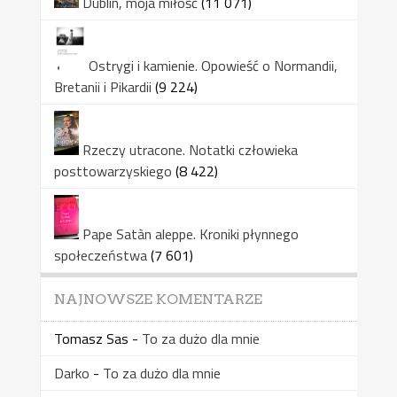
Dublin, moja miłość
(11 071)
Ostrygi i kamienie. Opowieść o Normandii,
Bretanii i Pikardii
(9 224)
Rzeczy utracone. Notatki człowieka
posttowarzyskiego
(8 422)
Pape Satàn aleppe. Kroniki płynnego
społeczeństwa
(7 601)
NAJNOWSZE KOMENTARZE
Tomasz Sas
-
To za dużo dla mnie
Darko
-
To za dużo dla mnie