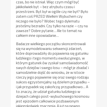
czas, bo nie istniał. Więc czym mógł być
jakikolwiek byt – bez atrybutu czasu i
przestrzeni. Byt był w ogóle czy nie był? Było
zatem coś PRZED Wielkim Wybuchem czy
niczego nie było? Wobec tego dylematu
jesteśmy bezradni. Czy tylko na razie – czy na
zawsze? Dobre pytanie… Ale to temat na
całkiem inne opowiadanie…
Badacze wielkiego początku skoncentrowali
się na wymodelowaniu sekwencji zdarzeń,
które doprowadziły do pojawienia się gatunku
ludzkiego i tego momentu ewolucyjnego, w
którym gatunek ów zyskał samoświadomość
swych dziejów i swego losu – mógł je zbadać i
samodzielnie dojść do wniosku, że w istocie
rzeczy jego pojawienie się oraz swego rodzaju
sukces egzystencjalny są dziełem przypadku –
i jak przypadek się zakończą: przypadkowo… A
to znaczy, że udział gatunku ludzkiego w
dziejach całego post-wybuchowego kosmosu
jest epizodem całkowicie pozbawionym
jakiegokolwiek znaczenia. A już na pewno