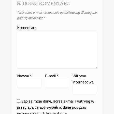
DODAJ KOMENTARZ
Twój adres e-mail nie zostanie opublikowany.
Wymagane
pola są oznaczone
*
Komentarz
Nazwa
*
E-mail
*
Witryna
internetowa
Zapisz moje dane, adres e-mail i witrynę w
przeglądarce aby wypełnić dane podczas
pisania kolejnych komentarzy.