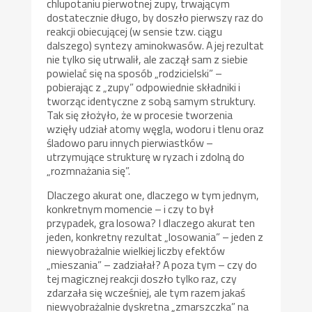
chlupotaniu pierwotnej zupy, trwającym
dostatecznie długo, by doszło pierwszy raz do
reakcji obiecującej (w sensie tzw. ciągu
dalszego) syntezy aminokwasów. A jej rezultat
nie tylko się utrwalił, ale zaczął sam z siebie
powielać się na sposób „rodzicielski” –
pobierając z „zupy” odpowiednie składniki i
tworząc identyczne z sobą samym struktury.
Tak się złożyło, że w procesie tworzenia
wzięły udział atomy węgla, wodoru i tlenu oraz
śladowo paru innych pierwiastków –
utrzymujące strukturę w ryzach i zdolną do
„rozmnażania się”.
Dlaczego akurat one, dlaczego w tym jednym,
konkretnym momencie – i czy to był
przypadek, gra losowa? I dlaczego akurat ten
jeden, konkretny rezultat „losowania” – jeden z
niewyobrażalnie wielkiej liczby efektów
„mieszania” – zadziałał? A poza tym – czy do
tej magicznej reakcji doszło tylko raz, czy
zdarzała się wcześniej, ale tym razem jakaś
niewyobrażalnie dyskretna „zmarszczka” na