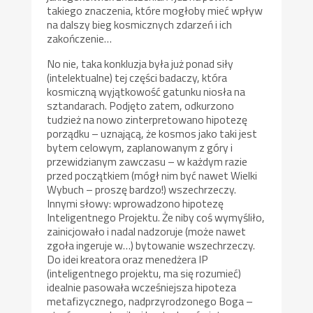
takiego znaczenia, które mogłoby mieć wpływ
na dalszy bieg kosmicznych zdarzeń i ich
zakończenie…
No nie, taka konkluzja była już ponad siły
(intelektualne) tej części badaczy, która
kosmiczną wyjątkowość gatunku niosła na
sztandarach. Podjęto zatem, odkurzono
tudzież na nowo zinterpretowano hipotezę
porządku – uznającą, że kosmos jako taki jest
bytem celowym, zaplanowanym z góry i
przewidzianym zawczasu – w każdym razie
przed początkiem (mógł nim być nawet Wielki
Wybuch – proszę bardzo!) wszechrzeczy.
Innymi słowy: wprowadzono hipotezę
Inteligentnego Projektu. Że niby coś wymyśliło,
zainicjowało i nadal nadzoruje (może nawet
zgoła ingeruje w…) bytowanie wszechrzeczy.
Do idei kreatora oraz menedżera IP
(inteligentnego projektu, ma się rozumieć)
idealnie pasowała wcześniejsza hipoteza
metafizycznego, nadprzyrodzonego Boga –