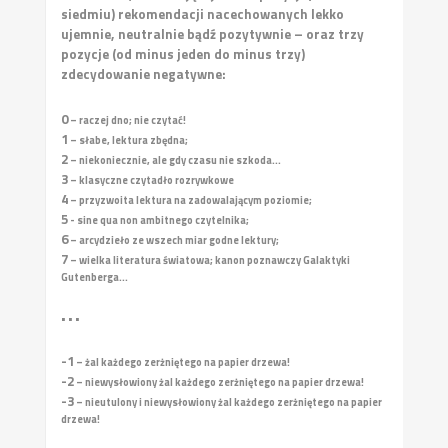
siedmiu) rekomendacji nacechowanych lekko
ujemnie, neutralnie bądź pozytywnie – oraz trzy
pozycje (od minus jeden do minus trzy)
zdecydowanie negatywne:
0
– raczej dno; nie czytać!
1
– słabe, lektura zbędna;
2
– niekoniecznie, ale gdy czasu nie szkoda...
3
– klasyczne czytadło rozrywkowe
4
– przyzwoita lektura na zadowalającym poziomie;
5
- sine qua non ambitnego czytelnika;
6
– arcydzieło ze wszech miar godne lektury;
7
– wielka literatura światowa; kanon poznawczy Galaktyki
Gutenberga...
• • •
-1
– żal każdego zerżniętego na papier drzewa!
-2
– niewysłowiony żal każdego zerżniętego na papier drzewa!
-3
– nieutulony i niewysłowiony żal każdego zerżniętego na papier
drzewa!