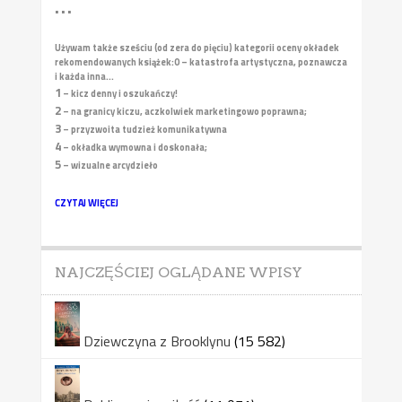
• • •
Używam także sześciu (od zera do pięciu) kategorii oceny okładek
rekomendowanych książek:
0 – katastrofa artystyczna, poznawcza
i każda inna...
1
– kicz denny i oszukańczy!
2
– na granicy kiczu, aczkolwiek marketingowo poprawna;
3
– przyzwoita tudzież komunikatywna
4
– okładka wymowna i doskonała;
5
– wizualne arcydzieło
CZYTAJ WIĘCEJ
NAJCZĘŚCIEJ OGLĄDANE WPISY
Dziewczyna z Brooklynu
(15 582)