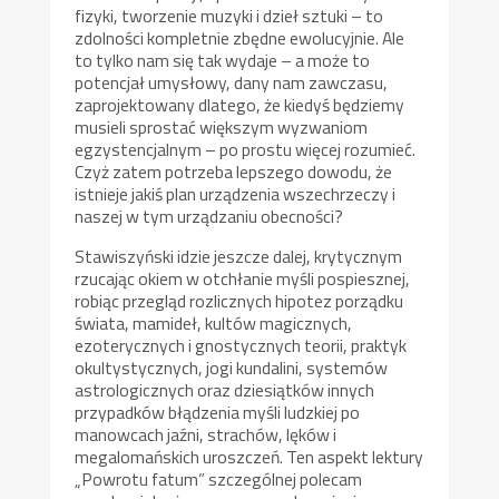
fizyki, tworzenie muzyki i dzieł sztuki – to
zdolności kompletnie zbędne ewolucyjnie. Ale
to tylko nam się tak wydaje – a może to
potencjał umysłowy, dany nam zawczasu,
zaprojektowany dlatego, że kiedyś będziemy
musieli sprostać większym wyzwaniom
egzystencjalnym – po prostu więcej rozumieć.
Czyż zatem potrzeba lepszego dowodu, że
istnieje jakiś plan urządzenia wszechrzeczy i
naszej w tym urządzaniu obecności?
Stawiszyński idzie jeszcze dalej, krytycznym
rzucając okiem w otchłanie myśli pospiesznej,
robiąc przegląd rozlicznych hipotez porządku
świata, mamideł, kultów magicznych,
ezoterycznych i gnostycznych teorii, praktyk
okultystycznych, jogi kundalini, systemów
astrologicznych oraz dziesiątków innych
przypadków błądzenia myśli ludzkiej po
manowcach jaźni, strachów, lęków i
megalomańskich uroszczeń. Ten aspekt lektury
„Powrotu fatum” szczególnej polecam