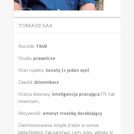
TOMASZ SAS
Rocznik:
1948
Studia:
prawnicze
Stan cywilny:
żonaty (+ jeden syn)
Zawód:
dziennikarz
Status klasowy:
inteligencja pracująca
(?); tak
mniemam...
Aktywność:
emeryt troszkę dorabiający
Zainteresowania: książki (także w sensie
bibliofilskim), fajczarstwo, Lem, góry, whisky (z