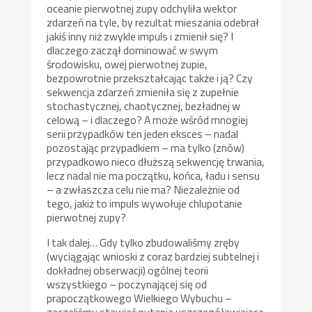
oceanie pierwotnej zupy odchyliła wektor
zdarzeń na tyle, by rezultat mieszania odebrał
jakiś inny niż zwykle impuls i zmienił się? I
dlaczego zaczął dominować w swym
środowisku, owej pierwotnej zupie,
bezpowrotnie przekształcając także i ją? Czy
sekwencja zdarzeń zmieniła się z zupełnie
stochastycznej, chaotycznej, bezładnej w
celową – i dlaczego? A może wśród mnogiej
serii przypadków ten jeden eksces – nadal
pozostając przypadkiem – ma tylko (znów)
przypadkowo nieco dłuższą sekwencję trwania,
lecz nadal nie ma początku, końca, ładu i sensu
– a zwłaszcza celu nie ma? Niezależnie od
tego, jakiż to impuls wywołuje chlupotanie
pierwotnej zupy?
I tak dalej… Gdy tylko zbudowaliśmy zręby
(wyciągając wnioski z coraz bardziej subtelnej i
dokładnej obserwacji) ogólnej teorii
wszystkiego – poczynającej się od
prapoczątkowego Wielkiego Wybuchu –
zaczęliśmy stawiać pytania uszczegóławiające