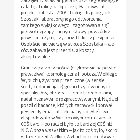
całą tę atrakcyjną hipotezę. Ba, powstał
projekt (noblista '2009, biolog i fizjolog Jack
Szostak) laboratoryjnego odtworzenia
tamtego wyjątkowego „zagotowania się”
pierwotnej zupy – innymi słowy: powtórki z
powstania życia, czyli powtórki… z przypadku.
Osobiście nie wierzę w sukces Szostaka – ale
cóż: zabawa jest przednia, a koszty
akceptowalne…
Granicząca z pewnością (czyli prawie na pewno
prawdziwa) kosmologiczna hipoteza Wielkiego
Wybuchu, żywiona przez liczne (w sensie
ścisłym: dominujące) grono fizyków i innych
specjalistów, obrosła kilkoma teorematami,
nadal intensywnie rozpracowywanymi. Najdalej
poszli ci badacze, których zachwycił i porwał
pewien dylemat intelektualny: co właściwie
eksplodowało w Wielkim Wybuchu, czym to
COŚ było – bo raczej było to bardziej COŚ niż
NIC. A poza wszystkim – jak to coś było, skoro
w fazie przed Wielkim Wybuchem nie upływał