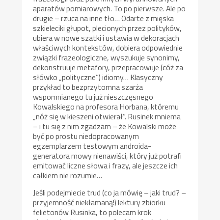
aparatów pomiarowych. To po pierwsze. Ale po
drugie – rzuca na inne tło… Odarte z mięska
szkieleciki głupot, plecionych przez polityków,
ubiera w nowe szatki i ustawia w dekoracjach
właściwych kontekstów, dobiera odpowiednie
związki frazeologiczne, wyszukuje synonimy,
dekonstruuje metafory, przepracowuje (cóż za
słówko „polityczne”) idiomy… Klasyczny
przykład to bezprzytomna szarża
wspomnianego tu już nieszczęsnego
Kowalskiego na profesora Horbana, któremu
„nóż się w kieszeni otwierał”. Rusinek mniema
– i tu się z nim zgadzam – że Kowalski może
być po prostu niedopracowanym
egzemplarzem testowym androida-
generatora mowy nienawiści, który już potrafi
emitować liczne słowa i frazy, ale jeszcze ich
całkiem nie rozumie…
Jeśli podejmiecie trud (co ja mówię – jaki trud? –
przyjemność niekłamaną!) lektury zbiorku
felietonów Rusinka, to polecam krok