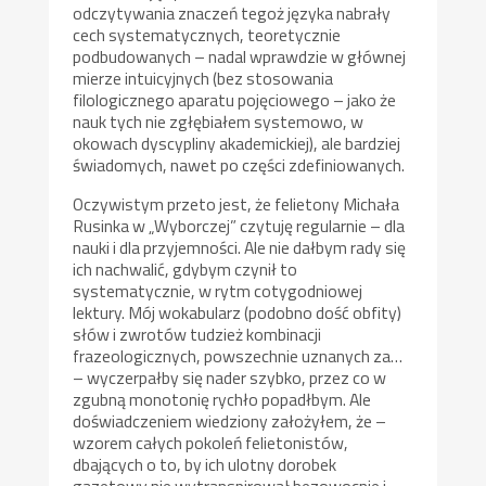
odczytywania znaczeń tegoż języka nabrały
cech systematycznych, teoretycznie
podbudowanych – nadal wprawdzie w głównej
mierze intuicyjnych (bez stosowania
filologicznego aparatu pojęciowego – jako że
nauk tych nie zgłębiałem systemowo, w
okowach dyscypliny akademickiej), ale bardziej
świadomych, nawet po części zdefiniowanych.
Oczywistym przeto jest, że felietony Michała
Rusinka w „Wyborczej” czytuję regularnie – dla
nauki i dla przyjemności. Ale nie dałbym rady się
ich nachwalić, gdybym czynił to
systematycznie, w rytm cotygodniowej
lektury. Mój wokabularz (podobno dość obfity)
słów i zwrotów tudzież kombinacji
frazeologicznych, powszechnie uznanych za…
– wyczerpałby się nader szybko, przez co w
zgubną monotonię rychło popadłbym. Ale
doświadczeniem wiedziony założyłem, że –
wzorem całych pokoleń felietonistów,
dbających o to, by ich ulotny dorobek
gazetowy nie wytranspirował bezowocnie i