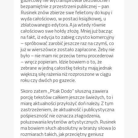
bezpamiętnie z przestrzeni publicznej – pan
Rusinek znów zbierze swe felietony do kupy i
wyda całościowo, w postaci książkowej, u
zblatowanego edytora. A ja wtedy równie
całościowo swe hołdy złożę. Mniej już bacząc
na fakt, iż edycja to zabieg czysto komercyjny
– spróbować zarobić jeszcze raz na czymś, co
już w wierszówce zostało zapłacone. Żeby nie
było – nie mam nic przeciw temu procederowi
– wręcz popieram. Idzie bowiem o to, że
zebrane w jedną całostkę teksty mają jednak
większą siłę rażenia niż rozproszone w ciągu
roku czy dwóch po gazecie.
Skoro zatem „Ptak Dodo” słuszną zawiera
porcję tekstów całkiem jeszcze świeżych, to i
miarę aktualności przyłożyć doń należy. Z tym
zastrzeżeniem, że aktualność i publicystyczna
pośpieszność nie oznacza złagodzenia,
poluzowania kryteriów artystycznych. Rusinek
ma bowiem słuch absolutny w branży słowa (o
rozmiarach takich, jak przeciętny geniusz