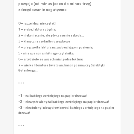
pozycje (od minus jeden do minus trzy)
zdecydowanie negatywne:
0
– raczej dno; nie czytać!
1
– słabe, lektura zbędna;
2
– niekoniecznie, ale gdy czasu nie szkoda...
3
– klasyczne czytadło rozrywkowe
4
– przyzwoita lektura na zadowalającym poziomie;
5
- sine qua non ambitnego czytelnika;
6
– arcydzieło ze wszech miar godne lektury;
7
– wielka literatura światowa; kanon poznawczy Galaktyki
Gutenberga...
• • •
-1
– żal każdego zerżniętego na papier drzewa!
-2
– niewysłowiony żal każdego zerżniętego na papier drzewa!
-3
– nieutulony i niewysłowiony żal każdego zerżniętego na papier
drzewa!
• • •