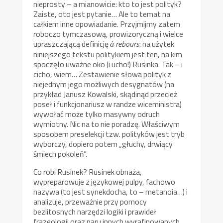
nieprosty – a mianowicie: kto to jest polityk?
Zaiste, oto jest pytanie… Ale to temat na
całkiem inne opowiadanie. Przyjmijmy zatem
roboczo tymczasową, prowizoryczną i wielce
upraszczającą definicję
rebours
: na użytek
à
niniejszego tekstu politykiem jest ten, na kim
spoczęło uważne oko (i ucho!) Rusinka. Tak – i
cicho, wiem… Zestawienie słowa polityk z
niejednym jego możliwych desygnatów (na
przykład Janusz Kowalski, skądinąd przecież
poseł i funkcjonariusz w randze wiceministra)
wywołać może tylko masywny odruch
wymiotny. Nic na to nie poradzę. Właściwym
sposobem preselekcji tzw. polityków jest tryb
wyborczy, dopiero potem „głuchy, drwiący
śmiech pokoleń”.
Co robi Rusinek? Rusinek obnaża,
wypreparowuje z językowej pulpy, fachowo
nazywa (to jest synekdocha, to – metanoia…) i
analizuje, przeważnie przy pomocy
bezlitosnych narzędzi logiki i prawideł
frazeologii oraz paru innych wyrafinowanych