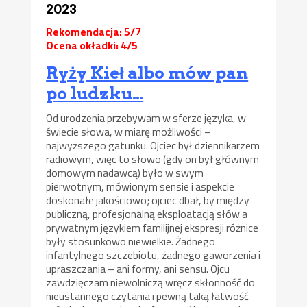
2023
Rekomendacja: 5/7
Ocena okładki: 4/5
Ryży Kieł albo mów pan
po ludzku…
Od urodzenia przebywam w sferze języka, w
świecie słowa, w miarę możliwości –
najwyższego gatunku. Ojciec był dziennikarzem
radiowym, więc to słowo (gdy on był głównym
domowym nadawcą) było w swym
pierwotnym, mówionym sensie i aspekcie
doskonałe jakościowo; ojciec dbał, by między
publiczną, profesjonalną eksploatacją słów a
prywatnym językiem familijnej ekspresji różnice
były stosunkowo niewielkie. Żadnego
infantylnego szczebiotu, żadnego gaworzenia i
upraszczania – ani formy, ani sensu. Ojcu
zawdzięczam niewolniczą wręcz skłonność do
nieustannego czytania i pewną taką łatwość