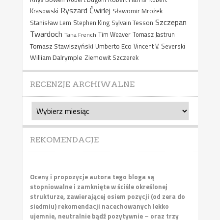
Ryszard Ćwirlej
Sławomir Mrożek
Krasowski
Szczepan
Stanisław Lem
Sylvain Tesson
Stephen King
Twardoch
Tana French
Tim Weaver
Tomasz Jastrun
Tomasz Stawiszyński
Umberto Eco
Vincent V. Severski
William Dalrymple
Ziemowit Szczerek
RECENZJE ARCHIWALNE
Recenzje
archiwalne
REKOMENDACJE
Oceny i propozycje autora tego bloga są
stopniowalne i zamknięte w ściśle określonej
strukturze, zawierającej osiem pozycji (od zera do
siedmiu) rekomendacji nacechowanych lekko
ujemnie, neutralnie bądź pozytywnie – oraz trzy