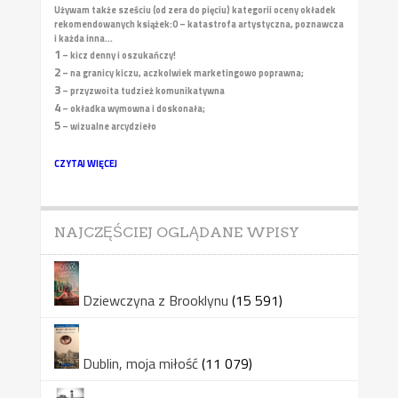
Używam także sześciu (od zera do pięciu) kategorii oceny okładek
rekomendowanych książek:
0 – katastrofa artystyczna, poznawcza
i każda inna...
1
– kicz denny i oszukańczy!
2
– na granicy kiczu, aczkolwiek marketingowo poprawna;
3
– przyzwoita tudzież komunikatywna
4
– okładka wymowna i doskonała;
5
– wizualne arcydzieło
CZYTAJ WIĘCEJ
NAJCZĘŚCIEJ OGLĄDANE WPISY
Dziewczyna z Brooklynu
(15 591)
Dublin, moja miłość
(11 079)