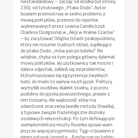
niestandardowy – zacząć od środka (od strony
230), od tytułowego „Ptaka Dodo”. Autor
bowiem przenosi nas w sedno problemu z
mową polityków, przenosi do rejonów
wykreowanych przez Lewisa Carolla (czyli
Charlesa Dodgsona) w „Alicji w Krainie Czarów”
– by zacytować Orlątko (stwór ptakopodobny,
który nie rozumie trudnych słów), suplikujące
do ptaka Dodo: „mów pan po ludzku!” No
właśnie, chyba na tym polega główny dylemat
mowy polityków. Jej użytkownicy tak mocno i
dalece odjechali, odkleili się od problemów,
którymi pożywia się egzystencja zwykłych
ludzi, że miało to wpływ na ich język. Politycy
wymyślili osobliwy dialekt stadny, z pozoru
podobny do języka powszechnego, prawie z
nim tożsamy. Ale większość słów ma
odwrócone znaczenia (wedle metody Orwella),
a typowe związki frazeologiczne doznały
osobliwych rekonstrukcji. Po tym definiującym
exemplum
lektura reszty Rusinka sprawi wam
jeszcze więcej przyjemności. Tęgi-ci bowiem z
niego satyryk i ironista… A mów pan po ludzku