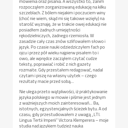
mówienia oraz pisania. A wszystko to, zanim
rozpocząłem zorganizowaną edukację na kilku
szczeblach. Z bólem niejakim i poczuciem winy
(choć nie wiem, skąd mi się takowe wzięły) na
starość wyznaję, że w trakcie owej edukacji nie
posiadłem żadnych umiejętności
rękodzielniczych, żadnego rzemiosła. W
zasadzie cały czas znów szlifowałem słowo i
język. Po czasie nauki odziedziczyłem fach po
ojcu i przez pół wieku najpierw pisałem to i
owo, ale wprędce zacząłem czytać cudze
teksty, poprawiać i robić z nich gazety
rozmaite. Gdy przestałem redagować, nadal
czytam i piszę na własny użytek – czego
rezultaty macie przed sobą…
Nie ulega przeto wątpliwości, iż praktykowanie
języka polskiego w mowie i piśmie jest jednym
z ważniejszych moich zainteresowań… Ba,
istotnych, egzystencjalnych ścieżek bytu. A od
czasu, gdy przestudiowałem z uwagą „LTI.
Lingua Tertii Imperii” Victora Klemperera – moje
studia nad językiem tudzież nauka