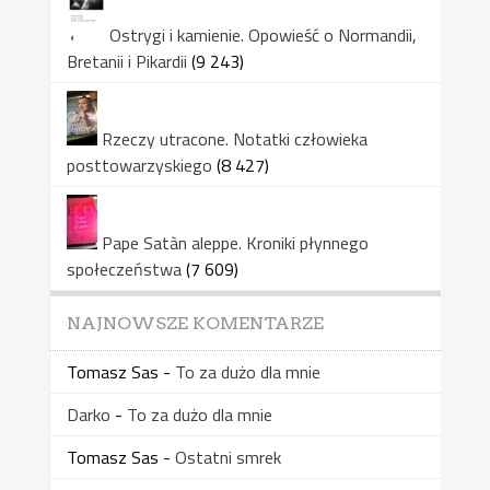
Ostrygi i kamienie. Opowieść o Normandii,
Bretanii i Pikardii
(9 243)
Rzeczy utracone. Notatki człowieka
posttowarzyskiego
(8 427)
Pape Satàn aleppe. Kroniki płynnego
społeczeństwa
(7 609)
NAJNOWSZE KOMENTARZE
Tomasz Sas
-
To za dużo dla mnie
Darko
-
To za dużo dla mnie
Tomasz Sas
-
Ostatni smrek