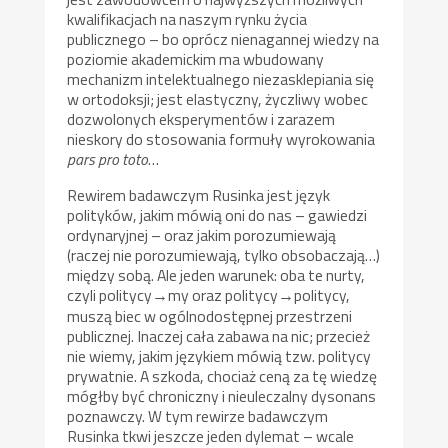
kwalifikacjach na naszym rynku życia
publicznego – bo oprócz nienagannej wiedzy na
poziomie akademickim ma wbudowany
mechanizm intelektualnego niezasklepiania się
w ortodoksji; jest elastyczny, życzliwy wobec
dozwolonych eksperymentów i zarazem
nieskory do stosowania formuły wyrokowania
pars pro toto
…
Rewirem badawczym Rusinka jest język
polityków, jakim mówią oni do nas – gawiedzi
ordynaryjnej – oraz jakim porozumiewają
(raczej nie porozumiewają, tylko obsobaczają…)
między sobą. Ale jeden warunek: oba te nurty,
czyli politycy
my oraz politycy
politycy,
→
→
muszą biec w ogólnodostępnej przestrzeni
publicznej. Inaczej cała zabawa na nic; przecież
nie wiemy, jakim językiem mówią tzw. politycy
prywatnie. A szkoda, chociaż ceną za tę wiedzę
mógłby być chroniczny i nieuleczalny dysonans
poznawczy. W tym rewirze badawczym
Rusinka tkwi jeszcze jeden dylemat – wcale