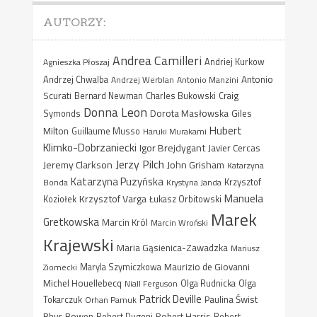
AUTORZY:
Andrea Camilleri
Agnieszka Płoszaj
Andriej Kurkow
Antonio
Andrzej Chwalba
Andrzej Werblan
Antonio Manzini
Scurati
Bernard Newman
Charles Bukowski
Craig
Donna Leon
Dorota Masłowska
Giles
Symonds
Hubert
Milton
Guillaume Musso
Haruki Murakami
Klimko-Dobrzaniecki
Igor Brejdygant
Javier Cercas
Jerzy Pilch
Jeremy Clarkson
John Grisham
Katarzyna
Katarzyna Puzyńska
Bonda
Krystyna Janda
Krzysztof
Manuela
Krzysztof Varga
Koziołek
Łukasz Orbitowski
Marek
Gretkowska
Marcin Król
Marcin Wroński
Krajewski
Maria Gąsienica-Zawadzka
Mariusz
Maurizio de Giovanni
Ziomecki
Maryla Szymiczkowa
Michel Houellebecq
Niall Ferguson
Olga Rudnicka
Olga
Patrick Deville
Paulina Świst
Tokarczuk
Orhan Pamuk
Rhys Bowen
Robert Harris
Robert Dugoni
Robert