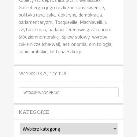
kobiety (ściślej: różnica płci...), wynalazek
Gutenberga i jego rozliczne konsekwencje,
polityka (analityka, doktryny, demokracja,
parlamentaryzm, Tocqueville, Machiavelli...),
czytanie map, badania terenowe gastronomii
śródziemnomorskiej, śpiew solowy, wyroby
cukiernicze (chałwa!), astronomia, ornitologia,
konie arabskie, historia Szkocji...
WYSZUKAJ TYTUŁ
KATEGORIE
Kategorie