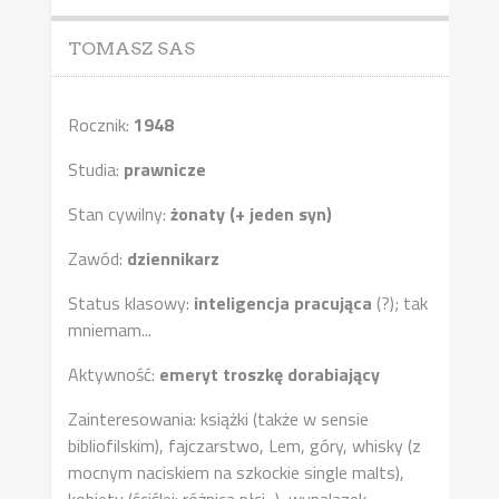
TOMASZ SAS
Rocznik:
1948
Studia:
prawnicze
Stan cywilny:
żonaty (+ jeden syn)
Zawód:
dziennikarz
Status klasowy:
inteligencja pracująca
(?); tak
mniemam...
Aktywność:
emeryt troszkę dorabiający
Zainteresowania: książki (także w sensie
bibliofilskim), fajczarstwo, Lem, góry, whisky (z
mocnym naciskiem na szkockie single malts),