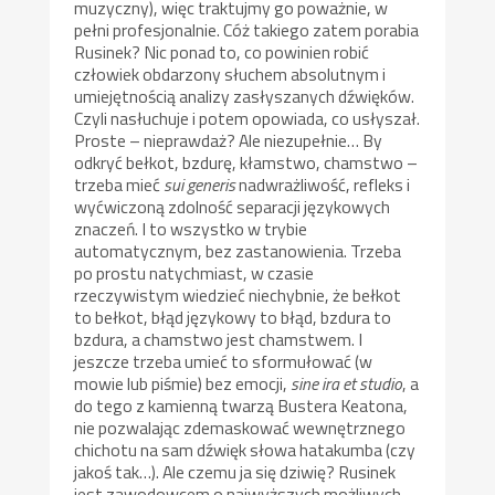
muzyczny), więc traktujmy go poważnie, w
pełni profesjonalnie. Cóż takiego zatem porabia
Rusinek? Nic ponad to, co powinien robić
człowiek obdarzony słuchem absolutnym i
umiejętnością analizy zasłyszanych dźwięków.
Czyli nasłuchuje i potem opowiada, co usłyszał.
Proste – nieprawdaż? Ale niezupełnie… By
odkryć bełkot, bzdurę, kłamstwo, chamstwo –
trzeba mieć
sui generis
nadwrażliwość, refleks i
wyćwiczoną zdolność separacji językowych
znaczeń. I to wszystko w trybie
automatycznym, bez zastanowienia. Trzeba
po prostu natychmiast, w czasie
rzeczywistym wiedzieć niechybnie, że bełkot
to bełkot, błąd językowy to błąd, bzdura to
bzdura, a chamstwo jest chamstwem. I
jeszcze trzeba umieć to sformułować (w
mowie lub piśmie) bez emocji,
sine ira et studio
, a
do tego z kamienną twarzą Bustera Keatona,
nie pozwalając zdemaskować wewnętrznego
chichotu na sam dźwięk słowa hatakumba (czy
jakoś tak…). Ale czemu ja się dziwię? Rusinek
jest zawodowcem o najwyższych możliwych