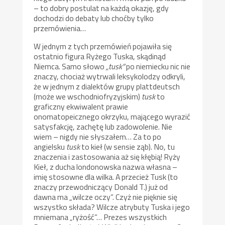
– to dobry postulat na każdą okazję, gdy
dochodzi do debaty lub choćby tylko
przemówienia…
W jednym z tych przemówień pojawiła się
ostatnio figura Ryżego Tuska, skądinąd
Niemca. Samo słowo
„tusk”
po niemiecku nic nie
znaczy, chociaż wytrwali leksykolodzy odkryli,
że w jednym z dialektów grupy plattdeutsch
(może we wschodniofryzyjskim)
tusk
to
graficzny ekwiwalent prawie
onomatopeicznego okrzyku, mającego wyrazić
satysfakcję, zachętę lub zadowolenie. Nie
wiem – nigdy nie słyszałem… Za to po
angielsku
tusk
to kieł (w sensie ząb). No, tu
znaczenia i zastosowania aż się kłębią! Ryży
Kieł, z ducha londonowska nazwa własna –
imię stosowne dla wilka. A przecież Tusk (to
znaczy przewodniczący Donald T.) już od
dawna ma „wilcze oczy”. Czyż nie pięknie się
wszystko składa? Wilcze atrybuty Tuska i jego
mniemana „ryżość”… Prezes wszystkich