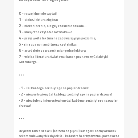
0
– raczej dno; nie czytać!
1
– słabe, lektura zbędna;
2
– niekoniecznie, ale gdy czasu nie szkoda...
3
– klasyczne czytadło rozrywkowe
4
– przyzwoita lektura na zadowalającym poziomie;
5
- sine qua non ambitnego czytelnika;
6
– arcydzieło ze wszech miar godne lektury;
7
– wielka literatura światowa; kanon poznawczy Galaktyki
Gutenberga...
• • •
-1
– żal każdego zerżniętego na papier drzewa!
-2
– niewysłowiony żal każdego zerżniętego na papier drzewa!
-3
– nieutulony i niewysłowiony żal każdego zerżniętego na papier
drzewa!
• • •
Używam także sześciu (od zera do pięciu) kategorii oceny okładek
rekomendowanych książek:
0 – katastrofa artystyczna, poznawcza