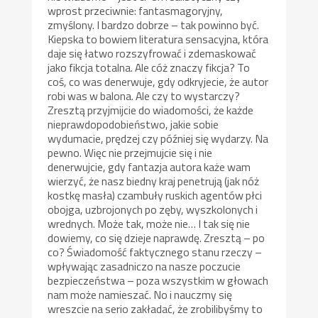
wprost przeciwnie: fantasmagoryjny,
zmyślony. I bardzo dobrze – tak powinno być.
Kiepska to bowiem literatura sensacyjna, która
daje się łatwo rozszyfrować i zdemaskować
jako fikcja totalna. Ale cóż znaczy fikcja? To
coś, co was denerwuje, gdy odkryjecie, że autor
robi was w balona. Ale czy to wystarczy?
Zresztą przyjmijcie do wiadomości, że każde
nieprawdopodobieństwo, jakie sobie
wydumacie, prędzej czy później się wydarzy. Na
pewno. Więc nie przejmujcie się i nie
denerwujcie, gdy fantazja autora każe wam
wierzyć, że nasz biedny kraj penetrują (jak nóż
kostkę masła) czambuły ruskich agentów płci
obojga, uzbrojonych po zęby, wyszkolonych i
wrednych. Może tak, może nie… I tak się nie
dowiemy, co się dzieje naprawdę. Zresztą – po
co? Świadomość faktycznego stanu rzeczy –
wpływając zasadniczo na nasze poczucie
bezpieczeństwa – poza wszystkim w głowach
nam może namieszać. No i nauczmy się
wreszcie na serio zakładać, że zrobilibyśmy to