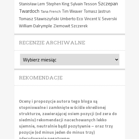
Szczepan
Stanisław Lem
Sylvain Tesson
Stephen King
Twardoch
Tana French
Tim Weaver
Tomasz Jastrun
Tomasz Stawiszyński
Umberto Eco
Vincent V. Severski
William Dalrymple
Ziemowit Szczerek
RECENZJE ARCHIWALNE
Recenzje
archiwalne
REKOMENDACJE
Oceny i propozycje autora tego bloga są
stopniowalne i zamknięte w ściśle określonej
strukturze, zawierającej osiem pozycji (od zera do
siedmiu) rekomendacji nacechowanych lekko
ujemnie, neutralnie bądź pozytywnie – oraz trzy
pozycje (od minus jeden do minus trzy)
zdecydowanie negatywne: