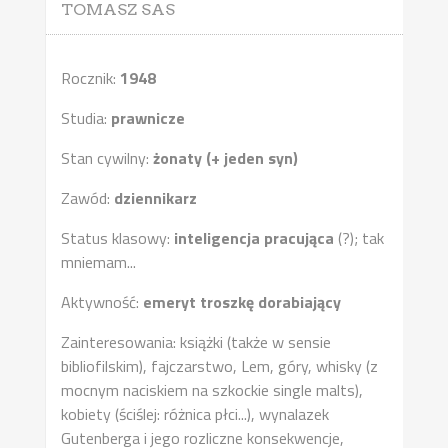
TOMASZ SAS
Rocznik:
1948
Studia:
prawnicze
Stan cywilny:
żonaty (+ jeden syn)
Zawód:
dziennikarz
Status klasowy:
inteligencja pracująca
(?); tak
mniemam...
Aktywność:
emeryt troszkę dorabiający
Zainteresowania: książki (także w sensie
bibliofilskim), fajczarstwo, Lem, góry, whisky (z
mocnym naciskiem na szkockie single malts),
kobiety (ściślej: różnica płci...), wynalazek
Gutenberga i jego rozliczne konsekwencje,