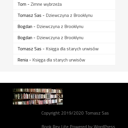
Tom
-
Zimne wybrzeża
Tomasz Sas
-
Dziewczyna z Brooklynu
Bogdan
-
Dziewczyna z Brooklynu
Bogdan
-
Dziewczyna z Brooklynu
Tomasz Sas
-
Księga dla starych urwisów
Renia
-
Księga dla starych urwisów
Copyright 2019/2020 Tomasz Sas
Book Rev Lite
Powered by
WordPress