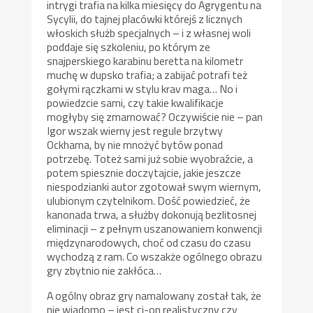
intrygi trafia na kilka miesięcy do Agrygentu na
Sycylii, do tajnej placówki którejś z licznych
włoskich służb specjalnych – i z własnej woli
poddaje się szkoleniu, po którym ze
snajperskiego karabinu beretta na kilometr
muchę w dupsko trafia; a zabijać potrafi też
gołymi rączkami w stylu krav maga… No i
powiedzcie sami, czy takie kwalifikacje
mogłyby się zmarnować? Oczywiście nie – pan
Igor wszak wierny jest regule brzytwy
Ockhama, by nie mnożyć bytów ponad
potrzebę. Toteż sami już sobie wyobraźcie, a
potem spiesznie doczytajcie, jakie jeszcze
niespodzianki autor zgotował swym wiernym,
ulubionym czytelnikom. Dość powiedzieć, że
kanonada trwa, a służby dokonują bezlitosnej
eliminacji – z pełnym uszanowaniem konwencji
międzynarodowych, choć od czasu do czasu
wychodzą z ram. Co wszakże ogólnego obrazu
gry zbytnio nie zakłóca…
A ogólny obraz gry namalowany został tak, że
nie wiadomo – jest ci-on realistyczny czy