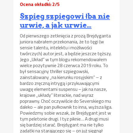
Ocena okładki: 2/5
Szpieg szpiegowi łba nie
urwie, a jak urwie…
Od pierwszego zetknięcia z prozą Brejdyganta
juniora nabrałem przekonania, że to tęgi (w
sensie talentu, intelektu i możliwości
twórczych) autor jest, a będzie jeszcze tęższy.
Jego „Układ” w tym blogu rekomendowałem
wielce pozytywnie 28 czerwca 2019 roku. To
był sensacyjny thriller szpiegowski,
zainstalowany „na kierunku rosyjskim” – z
bardzo zręczną intrygą i przykuwającymi
uwagę elementami suspensu – jak na nasze,
krajowe „układy” literackie, nad wyraz
poprawny. Choć oczywiście do Severskiego mu
daleko – ale pan pułkownik to inna, wyższa liga.
Powiedzmy sobie wszak, że Brejdygant jest w
tym peletonie drugi. I tyz piknie… A drugi musi
się bardziej starać. Brejdygant ma nie tylko
zadatki na starającego się – on już sięgnął