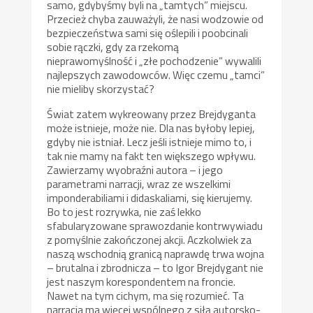
samo, gdybyśmy byli na „tamtych” miejscu.
Przecież chyba zauważyli, że nasi wodzowie od
bezpieczeństwa sami się oślepili i poobcinali
sobie rączki, gdy za rzekomą
nieprawomyślność i „złe pochodzenie” wywalili
najlepszych zawodowców. Więc czemu „tamci”
nie mieliby skorzystać?
Świat zatem wykreowany przez Brejdyganta
może istnieje, może nie. Dla nas byłoby lepiej,
gdyby nie istniał. Lecz jeśli istnieje mimo to, i
tak nie mamy na fakt ten większego wpływu.
Zawierzamy wyobraźni autora – i jego
parametrami narracji, wraz ze wszelkimi
imponderabiliami i didaskaliami, się kierujemy.
Bo to jest rozrywka, nie zaś lekko
sfabularyzowane sprawozdanie kontrwywiadu
z pomyślnie zakończonej akcji. Aczkolwiek za
naszą wschodnią granicą naprawdę trwa wojna
– brutalna i zbrodnicza – to Igor Brejdygant nie
jest naszym korespondentem na froncie.
Nawet na tym cichym, ma się rozumieć. Ta
narracja ma więcej wspólnego z siłą autorsko-