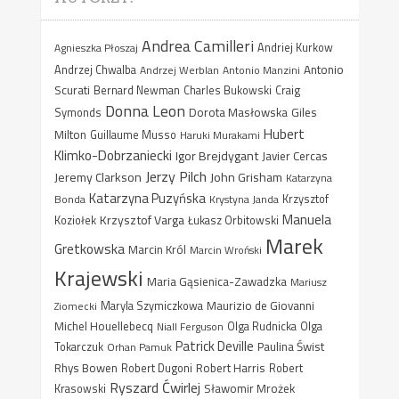
Andrea Camilleri
Agnieszka Płoszaj
Andriej Kurkow
Antonio
Andrzej Chwalba
Andrzej Werblan
Antonio Manzini
Scurati
Bernard Newman
Charles Bukowski
Craig
Donna Leon
Dorota Masłowska
Giles
Symonds
Hubert
Milton
Guillaume Musso
Haruki Murakami
Klimko-Dobrzaniecki
Igor Brejdygant
Javier Cercas
Jerzy Pilch
Jeremy Clarkson
John Grisham
Katarzyna
Katarzyna Puzyńska
Bonda
Krystyna Janda
Krzysztof
Manuela
Krzysztof Varga
Koziołek
Łukasz Orbitowski
Marek
Gretkowska
Marcin Król
Marcin Wroński
Krajewski
Maria Gąsienica-Zawadzka
Mariusz
Maurizio de Giovanni
Ziomecki
Maryla Szymiczkowa
Michel Houellebecq
Niall Ferguson
Olga Rudnicka
Olga
Patrick Deville
Paulina Świst
Tokarczuk
Orhan Pamuk
Rhys Bowen
Robert Harris
Robert Dugoni
Robert
Ryszard Ćwirlej
Sławomir Mrożek
Krasowski