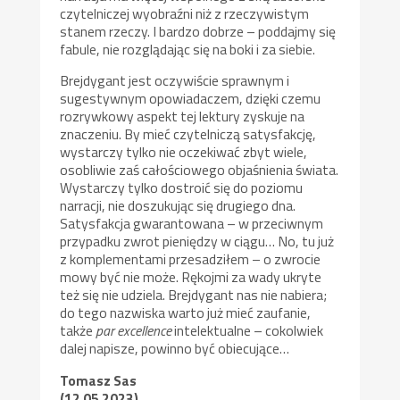
czytelniczej wyobraźni niż z rzeczywistym
stanem rzeczy. I bardzo dobrze – poddajmy się
fabule, nie rozglądając się na boki i za siebie.
Brejdygant jest oczywiście sprawnym i
sugestywnym opowiadaczem, dzięki czemu
rozrywkowy aspekt tej lektury zyskuje na
znaczeniu. By mieć czytelniczą satysfakcję,
wystarczy tylko nie oczekiwać zbyt wiele,
osobliwie zaś całościowego objaśnienia świata.
Wystarczy tylko dostroić się do poziomu
narracji, nie doszukując się drugiego dna.
Satysfakcja gwarantowana – w przeciwnym
przypadku zwrot pieniędzy w ciągu… No, tu już
z komplementami przesadziłem – o zwrocie
mowy być nie może. Rękojmi za wady ukryte
też się nie udziela. Brejdygant nas nie nabiera;
do tego nazwiska warto już mieć zaufanie,
także
par excellence
intelektualne – cokolwiek
dalej napisze, powinno być obiecujące…
Tomasz Sas
(12 05 2023)