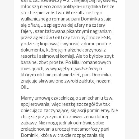
młodszą nieco żoną polityka-urzędnika też ze
sfer bezpieczeństwa. W rezultacie tego
wulkanicznego romansu pani Dominika staje
się ofiarą… szpiegowskiej afery na cztery
fajery; szantażowana pikantnymi nagraniami
przez agentów GRU czy tam być może FSB,
godzi się kopiować i wynosić z domu poufne
dokumenty, które jej małżonek przynosi z
resortu i sejmowej komisji. Ale to byłoby zbyt
banalne, zbyt proste. Po kilku romansowych
miesiącach, w wynajętym
pied-a-terre
, o
którym nikt nie miał wiedzieć, pani Dominika
znajduje skrwawione zwłoki zakłutej nożem
Oli…
Mamy umowę czytelniczą o zaniechaniu tzw.
spojlerowania, więc resztę szczegółów tak
obiecująco zaczynającej się akcji pominiemy. Nie
chcę się przyczyniać do zniweczenia dobrej
zabawy. Nie mogę jednak odmówić sobie
zrelacjonowania uroczej metamorfozy pani
Dominiki, która w trakcie rozpędzania się