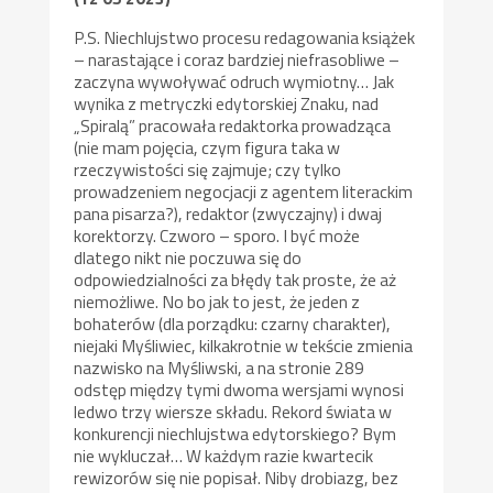
P.S. Niechlujstwo procesu redagowania książek
– narastające i coraz bardziej niefrasobliwe –
zaczyna wywoływać odruch wymiotny… Jak
wynika z metryczki edytorskiej Znaku, nad
„Spiralą” pracowała redaktorka prowadząca
(nie mam pojęcia, czym figura taka w
rzeczywistości się zajmuje; czy tylko
prowadzeniem negocjacji z agentem literackim
pana pisarza?), redaktor (zwyczajny) i dwaj
korektorzy. Czworo – sporo. I być może
dlatego nikt nie poczuwa się do
odpowiedzialności za błędy tak proste, że aż
niemożliwe. No bo jak to jest, że jeden z
bohaterów (dla porządku: czarny charakter),
niejaki Myśliwiec, kilkakrotnie w tekście zmienia
nazwisko na Myśliwski, a na stronie 289
odstęp między tymi dwoma wersjami wynosi
ledwo trzy wiersze składu. Rekord świata w
konkurencji niechlujstwa edytorskiego? Bym
nie wykluczał… W każdym razie kwartecik
rewizorów się nie popisał. Niby drobiazg, bez