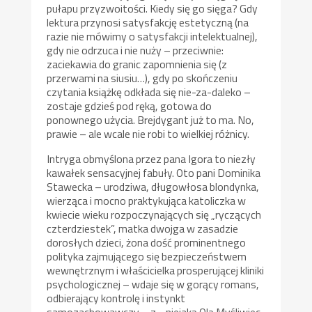
pułapu przyzwoitości. Kiedy się go sięga? Gdy
lektura przynosi satysfakcję estetyczną (na
razie nie mówimy o satysfakcji intelektualnej),
gdy nie odrzuca i nie nuży – przeciwnie:
zaciekawia do granic zapomnienia się (z
przerwami na siusiu…), gdy po skończeniu
czytania książkę odkłada się nie-za-daleko –
zostaje gdzieś pod ręką, gotowa do
ponownego użycia. Brejdygant już to ma. No,
prawie – ale wcale nie robi to wielkiej różnicy.
Intryga obmyślona przez pana Igora to niezły
kawałek sensacyjnej fabuły. Oto pani Dominika
Stawecka – urodziwa, długowłosa blondynka,
wierząca i mocno praktykująca katoliczka w
kwiecie wieku rozpoczynających się „ryczących
czterdziestek”, matka dwojga w zasadzie
dorosłych dzieci, żona dość prominentnego
polityka zajmującego się bezpieczeństwem
wewnętrznym i właścicielka prosperującej kliniki
psychologicznej – wdaje się w gorący romans,
odbierający kontrolę i instynkt
samozachowawczy – z… niejaką Olą Myśliwiec,