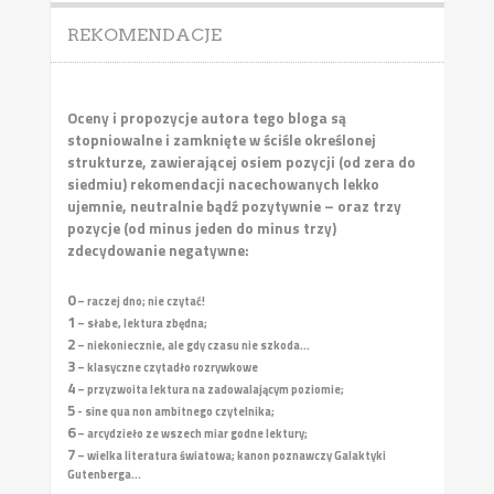
REKOMENDACJE
Oceny i propozycje autora tego bloga są
stopniowalne i zamknięte w ściśle określonej
strukturze, zawierającej osiem pozycji (od zera do
siedmiu) rekomendacji nacechowanych lekko
ujemnie, neutralnie bądź pozytywnie – oraz trzy
pozycje (od minus jeden do minus trzy)
zdecydowanie negatywne:
0
– raczej dno; nie czytać!
1
– słabe, lektura zbędna;
2
– niekoniecznie, ale gdy czasu nie szkoda...
3
– klasyczne czytadło rozrywkowe
4
– przyzwoita lektura na zadowalającym poziomie;
5
- sine qua non ambitnego czytelnika;
6
– arcydzieło ze wszech miar godne lektury;
7
– wielka literatura światowa; kanon poznawczy Galaktyki
Gutenberga...