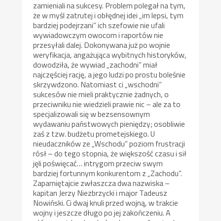
zamieniali na sukcesy. Problem polegał na tym,
że w myśl zatrutej i obłędnej idei „im lepsi, tym
bardziej podejrzani” ich szefowie nie ufali
wywiadowczym owocom i raportów nie
przesyłali dalej. Dokonywana już po wojnie
weryfikacja, angażująca wybitnych historyków,
dowodziła, że wywiad „zachodni” miał
najczęściej rację, a jego ludzi po prostu boleśnie
skrzywdzono. Natomiast ci „wschodni”
sukcesów nie mieli praktycznie żadnych, o
przeciwniku nie wiedzieli prawie nic – ale za to
specjalizowali się w bezsensownym
wydawaniu państwowych pieniędzy; osobliwie
zaś z tzw. budżetu prometejskiego. U
nieudaczników ze „Wschodu” poziom frustracji
rósł – do tego stopnia, że większość czasu i sił
jęli poświęcać… intrygom przeciw swym
bardziej fortunnym konkurentom z „Zachodu”.
Zapamiętajcie zwłaszcza dwa nazwiska –
kapitan Jerzy Niezbrzycki i major Tadeusz
Nowiński. Ci dwaj knuli przed wojną, w trakcie
wojny i jeszcze długo po jej zakończeniu. A