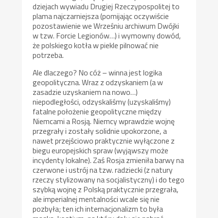
dziejach wywiadu Drugiej Rzeczypospolitej to
plama najczarniejsza (pomijając oczywiście
pozostawienie we Wrześniu archiwum Dwójki
w tzw. Forcie Legionów…) i wymowny dowód,
że polskiego kotła w piekle pilnować nie
potrzeba.
Ale dlaczego? No cóż – winna jest logika
geopolityczna. Wraz z odzyskaniem (a w
zasadzie uzyskaniem na nowo…)
niepodległości, odzyskaliśmy (uzyskaliśmy)
fatalne położenie geopolityczne między
Niemcami a Rosją. Niemcy wprawdzie wojnę
przegrały i zostały solidnie upokorzone, a
nawet przejściowo praktycznie wyłączone z
biegu europejskich spraw (wyjąwszy może
incydenty lokalne). Zaś Rosja zmieniła barwy na
czerwone i ustrój na tzw. radziecki (z natury
rzeczy stylizowany na socjalistyczny) i do tego
szybką wojnę z Polską praktycznie przegrała,
ale imperialnej mentalności wcale się nie
pozbyła; ten ich internacjonalizm to była