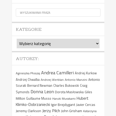
KATEGORIE
Kategorie
AUTORZY:
Andrea Camilleri
Agnieszka Płoszaj
Andriej Kurkow
Antonio
Andrzej Chwalba
Andrzej Werblan
Antonio Manzini
Scurati
Bernard Newman
Charles Bukowski
Craig
Donna Leon
Dorota Masłowska
Giles
Symonds
Hubert
Milton
Guillaume Musso
Haruki Murakami
Klimko-Dobrzaniecki
Igor Brejdygant
Javier Cercas
Jerzy Pilch
Jeremy Clarkson
John Grisham
Katarzyna