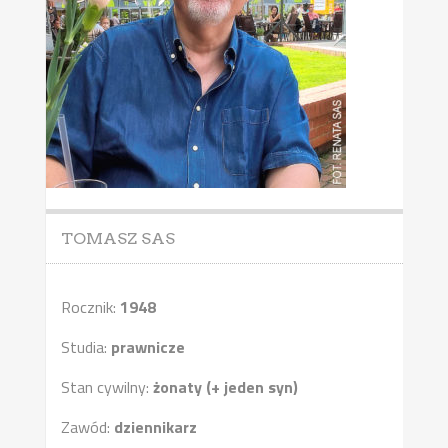
TOMASZ SAS
Rocznik:
1948
Studia:
prawnicze
Stan cywilny:
żonaty (+ jeden syn)
Zawód:
dziennikarz