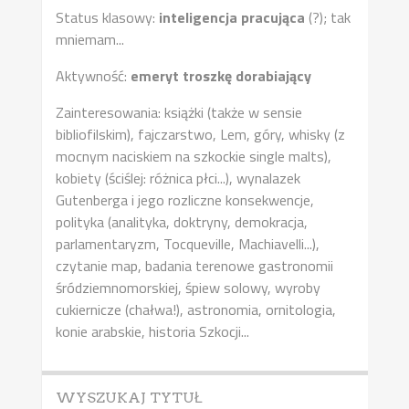
Status klasowy:
inteligencja pracująca
(?); tak
mniemam...
Aktywność:
emeryt troszkę dorabiający
Zainteresowania: książki (także w sensie
bibliofilskim), fajczarstwo, Lem, góry, whisky (z
mocnym naciskiem na szkockie single malts),
kobiety (ściślej: różnica płci...), wynalazek
Gutenberga i jego rozliczne konsekwencje,
polityka (analityka, doktryny, demokracja,
parlamentaryzm, Tocqueville, Machiavelli...),
czytanie map, badania terenowe gastronomii
śródziemnomorskiej, śpiew solowy, wyroby
cukiernicze (chałwa!), astronomia, ornitologia,
konie arabskie, historia Szkocji...
WYSZUKAJ TYTUŁ