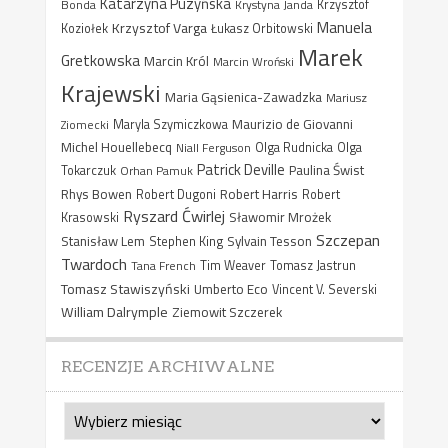
Katarzyna Puzyńska
Bonda
Krystyna Janda
Krzysztof
Manuela
Krzysztof Varga
Koziołek
Łukasz Orbitowski
Marek
Gretkowska
Marcin Król
Marcin Wroński
Krajewski
Maria Gąsienica-Zawadzka
Mariusz
Maurizio de Giovanni
Ziomecki
Maryla Szymiczkowa
Michel Houellebecq
Niall Ferguson
Olga Rudnicka
Olga
Patrick Deville
Paulina Świst
Tokarczuk
Orhan Pamuk
Rhys Bowen
Robert Harris
Robert Dugoni
Robert
Ryszard Ćwirlej
Sławomir Mrożek
Krasowski
Szczepan
Stanisław Lem
Sylvain Tesson
Stephen King
Twardoch
Tana French
Tim Weaver
Tomasz Jastrun
Tomasz Stawiszyński
Umberto Eco
Vincent V. Severski
William Dalrymple
Ziemowit Szczerek
RECENZJE ARCHIWALNE
Recenzje
archiwalne