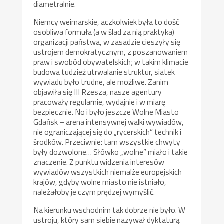
diametralnie.
Niemcy weimarskie, aczkolwiek była to dość
osobliwa formuła (a w ślad za nią praktyka)
organizacji państwa, w zasadzie cieszyły się
ustrojem demokratycznym, z poszanowaniem
praw i swobód obywatelskich; w takim klimacie
budowa tudzież utrwalanie struktur, siatek
wywiadu było trudne, ale możliwe. Zanim
objawiła się III Rzesza, nasze agentury
pracowały regularnie, wydajnie i w miarę
bezpiecznie. No i było jeszcze Wolne Miasto
Gdańsk – arena intensywnej walki wywiadów,
nie ograniczającej się do „rycerskich” technik i
środków. Przeciwnie: tam wszystkie chwyty
były dozwolone… Słówko „wolne” miało i takie
znaczenie. Z punktu widzenia interesów
wywiadów wszystkich niemalże europejskich
krajów, gdyby wolne miasto nie istniało,
należałoby je czym prędzej wymyślić.
Na kierunku wschodnim tak dobrze nie było. W
ustroju, który sam siebie nazywał dyktaturą