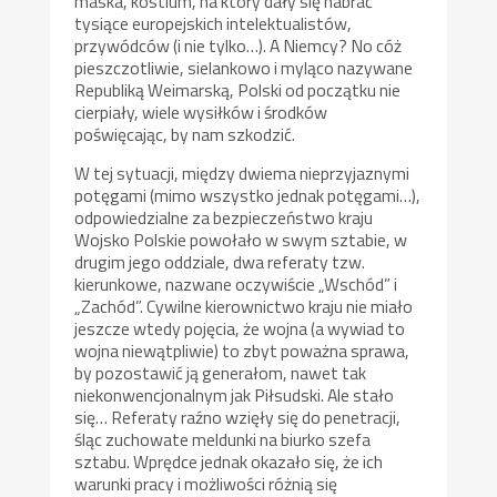
maska, kostium, na który dały się nabrać
tysiące europejskich intelektualistów,
przywódców (i nie tylko…). A Niemcy? No cóż
pieszczotliwie, sielankowo i myląco nazywane
Republiką Weimarską, Polski od początku nie
cierpiały, wiele wysiłków i środków
poświęcając, by nam szkodzić.
W tej sytuacji, między dwiema nieprzyjaznymi
potęgami (mimo wszystko jednak potęgami…),
odpowiedzialne za bezpieczeństwo kraju
Wojsko Polskie powołało w swym sztabie, w
drugim jego oddziale, dwa referaty tzw.
kierunkowe, nazwane oczywiście „Wschód” i
„Zachód”. Cywilne kierownictwo kraju nie miało
jeszcze wtedy pojęcia, że wojna (a wywiad to
wojna niewątpliwie) to zbyt poważna sprawa,
by pozostawić ją generałom, nawet tak
niekonwencjonalnym jak Piłsudski. Ale stało
się… Referaty raźno wzięły się do penetracji,
śląc zuchowate meldunki na biurko szefa
sztabu. Wprędce jednak okazało się, że ich
warunki pracy i możliwości różnią się