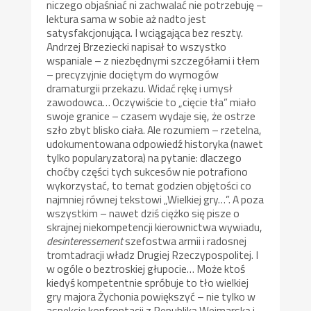
niczego objaśniać ni zachwalać nie potrzebuję –
lektura sama w sobie aż nadto jest
satysfakcjonująca. I wciągająca bez reszty.
Andrzej Brzeziecki napisał to wszystko
wspaniale – z niezbędnymi szczegółami i tłem
– precyzyjnie dociętym do wymogów
dramaturgii przekazu. Widać rękę i umysł
zawodowca… Oczywiście to „cięcie tła” miało
swoje granice – czasem wydaje się, że ostrze
szło zbyt blisko ciała. Ale rozumiem – rzetelna,
udokumentowana odpowiedź historyka (nawet
tylko popularyzatora) na pytanie: dlaczego
choćby części tych sukcesów nie potrafiono
wykorzystać, to temat godzien objętości co
najmniej równej tekstowi „Wielkiej gry…”. A poza
wszystkim – nawet dziś ciężko się pisze o
skrajnej niekompetencji kierownictwa wywiadu,
desinteressement
szefostwa armii i radosnej
tromtadracji władz Drugiej Rzeczypospolitej. I
w ogóle o beztroskiej głupocie… Może ktoś
kiedyś kompetentnie spróbuje to tło wielkiej
gry majora Żychonia powiększyć – nie tylko w
aspekcie konfrontacji z Republiką Weimarską i