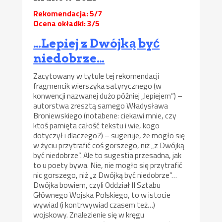
Rekomendacja: 5/7
Ocena okładki: 3/5
…Lepiej z Dwójką być
niedobrze…
Zacytowany w tytule tej rekomendacji
fragmencik wierszyka satyrycznego (w
konwencji nazwanej dużo później „lepiejem”) –
autorstwa zresztą samego Władysława
Broniewskiego (notabene: ciekawi mnie, czy
ktoś pamięta całość tekstu i wie, kogo
dotyczył i dlaczego?) – sugeruje, że mogło się
w życiu przytrafić coś gorszego, niż „z Dwójką
być niedobrze”. Ale to sugestia przesadna, jak
to u poety bywa. Nie, nie mogło się przytrafić
nic gorszego, niż „z Dwójką być niedobrze”…
Dwójka bowiem, czyli Oddział II Sztabu
Głównego Wojska Polskiego, to w istocie
wywiad (i kontrwywiad czasem też…)
wojskowy. Znalezienie się w kręgu