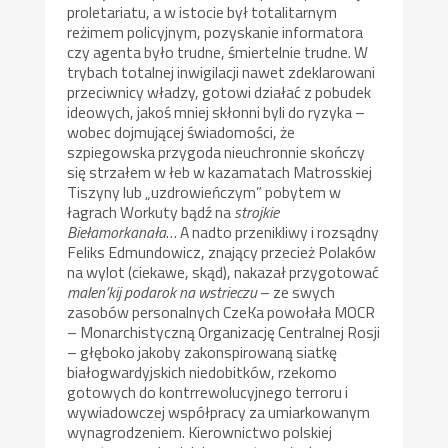
proletariatu, a w istocie był totalitarnym
reżimem policyjnym, pozyskanie informatora
czy agenta było trudne, śmiertelnie trudne. W
trybach totalnej inwigilacji nawet zdeklarowani
przeciwnicy władzy, gotowi działać z pobudek
ideowych, jakoś mniej skłonni byli do ryzyka –
wobec dojmującej świadomości, że
szpiegowska przygoda nieuchronnie skończy
się strzałem w łeb w kazamatach Matrosskiej
Tiszyny lub „uzdrowieńczym” pobytem w
łagrach Workuty bądź na
strojkie
Biełamorkanała
… A nadto przenikliwy i rozsądny
Feliks Edmundowicz, znający przecież Polaków
na wylot (ciekawe, skąd), nakazał przygotować
malen’kij podarok na wstrieczu
– ze swych
zasobów personalnych CzeKa powołała MOCR
– Monarchistyczną Organizację Centralnej Rosji
– głęboko jakoby zakonspirowaną siatkę
białogwardyjskich niedobitków, rzekomo
gotowych do kontrrewolucyjnego terroru i
wywiadowczej współpracy za umiarkowanym
wynagrodzeniem. Kierownictwo polskiej