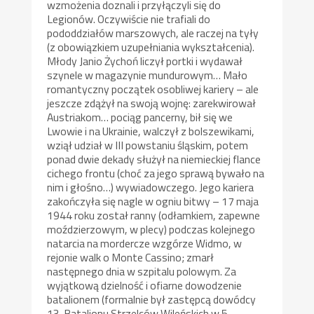
wzmożenia doznali i przyłączyli się do
Legionów. Oczywiście nie trafiali do
pododdziałów marszowych, ale raczej na tyły
(z obowiązkiem uzupełniania wykształcenia).
Młody Janio Żychoń liczył portki i wydawał
szynele w magazynie mundurowym… Mało
romantyczny początek osobliwej kariery – ale
jeszcze zdążył na swoją wojnę: zarekwirował
Austriakom… pociąg pancerny, bił się we
Lwowie i na Ukrainie, walczył z bolszewikami,
wziął udział w III powstaniu śląskim, potem
ponad dwie dekady służył na niemieckiej flance
cichego frontu (choć za jego sprawą bywało na
nim i głośno…) wywiadowczego. Jego kariera
zakończyła się nagle w ogniu bitwy – 17 maja
1944 roku został ranny (odłamkiem, zapewne
moździerzowym, w plecy) podczas kolejnego
natarcia na mordercze wzgórze Widmo, w
rejonie walk o Monte Cassino; zmarł
następnego dnia w szpitalu polowym. Za
wyjątkową dzielność i ofiarne dowodzenie
batalionem (formalnie był zastępcą dowódcy
13. Batalionu Strzelców Wileńskich w 5.