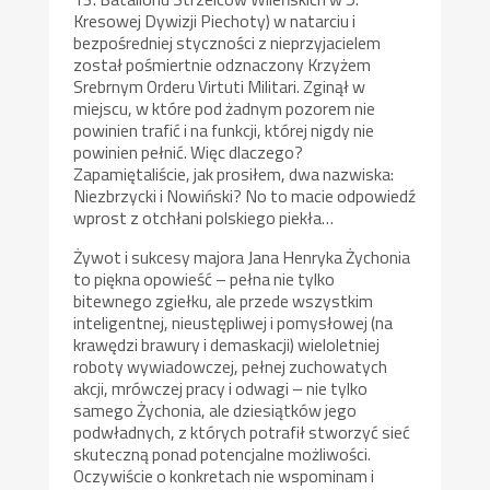
Kresowej Dywizji Piechoty) w natarciu i
bezpośredniej styczności z nieprzyjacielem
został pośmiertnie odznaczony Krzyżem
Srebrnym Orderu Virtuti Militari. Zginął w
miejscu, w które pod żadnym pozorem nie
powinien trafić i na funkcji, której nigdy nie
powinien pełnić. Więc dlaczego?
Zapamiętaliście, jak prosiłem, dwa nazwiska:
Niezbrzycki i Nowiński? No to macie odpowiedź
wprost z otchłani polskiego piekła…
Żywot i sukcesy majora Jana Henryka Żychonia
to piękna opowieść – pełna nie tylko
bitewnego zgiełku, ale przede wszystkim
inteligentnej, nieustępliwej i pomysłowej (na
krawędzi brawury i demaskacji) wieloletniej
roboty wywiadowczej, pełnej zuchowatych
akcji, mrówczej pracy i odwagi – nie tylko
samego Żychonia, ale dziesiątków jego
podwładnych, z których potrafił stworzyć sieć
skuteczną ponad potencjalne możliwości.
Oczywiście o konkretach nie wspominam i