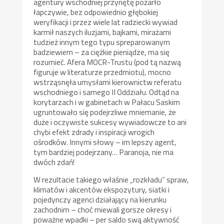
agentury wschodniej przynętę pożarło
łapczywie, bez odpowiednio głębokiej
weryfikacji i przez wiele lat radziecki wywiad
karmił naszych iluzjami, bajkami, mirażami
tudzież innym tego typu spreparowanym
badziewiem – za ciężkie pieniądze, ma się
rozumieć. Afera MOCR-Trustu (pod tą nazwą
figuruje w literaturze przedmiotu), mocno
wstrząsnęła umysłami kierownictw referatu
wschodniego i samego II Oddziału. Odtąd na
korytarzach i w gabinetach w Pałacu Saskim
ugruntowało się podejrzliwe mniemanie, że
duże i oczywiste sukcesy wywiadowcze to ani
chybi efekt zdrady i inspiracji wrogich
ośrodków. Innymi słowy – im lepszy agent,
tym bardziej podejrzany… Paranoja, nie ma
dwóch zdań!
W rezultacie takiego właśnie „rozkładu” spraw,
klimatów i akcentów ekspozytury, siatki i
pojedynczy agenci działający na kierunku
zachodnim – choć miewali gorsze okresy i
poważne wpadki – per saldo swą aktywność