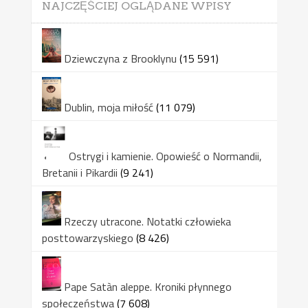
NAJCZĘŚCIEJ OGLĄDANE WPISY
Dziewczyna z Brooklynu
(15 591)
Dublin, moja miłość
(11 079)
Ostrygi i kamienie. Opowieść o Normandii,
Bretanii i Pikardii
(9 241)
Rzeczy utracone. Notatki człowieka
posttowarzyskiego
(8 426)
Pape Satàn aleppe. Kroniki płynnego
społeczeństwa
(7 608)