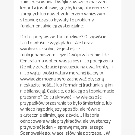
zainteresowania Dwójki zawsze oznaczało
kłopoty (osobliwie, gdy było się oficerem sił
zbrojnych lub nawet żołnierzem w niższym
stopniu); często bywały to problemy
fundamentalnie egzystencjalne.
Do tej pory wszystko możliwe? Oczywiście –
tak to właśnie wyglądało… Ale teraz
wyobraźcie sobie, że jesteście…
funkcjonariuszem tejże Dwójki w terenie. I że
Centrala ma wobec was jakieś ni to podejrzenia
(że niby zdradzacie i pracujecie na dwa fronty…),
ni to wątpliwości natury moralnej (jakby w
wywiadzie można było zachować etyczną
nieskazitelność…) lub formalnej (rachunki się im
nie bilansują). Czujecie, do jakiego stopnia macie
przesrane? Co tu ukrywać – w większości
przypadków przesranie to było śmiertelne, lub
w nieco łagodniejszy sposób, ale równie
skutecznie eliminujące z życia… Historia
odnotowała wiele przykładów, ale wystarczy
przywołać jeden – sprawę majora Jerzego
Sosnowskiego; więcej słów nie potrzeba… W