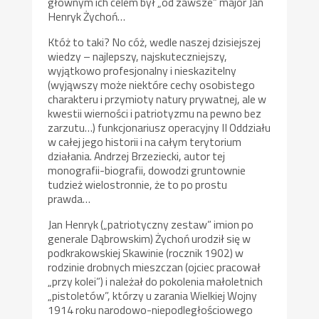
głównym ich celem był „od zawsze” major Jan
Henryk Żychoń…
Któż to taki? No cóż, wedle naszej dzisiejszej
wiedzy – najlepszy, najskuteczniejszy,
wyjątkowo profesjonalny i nieskazitelny
(wyjąwszy może niektóre cechy osobistego
charakteru i przymioty natury prywatnej, ale w
kwestii wierności i patriotyzmu na pewno bez
zarzutu…) funkcjonariusz operacyjny II Oddziału
w całej jego historii i na całym terytorium
działania. Andrzej Brzeziecki, autor tej
monografii-biografii, dowodzi gruntownie
tudzież wielostronnie, że to po prostu
prawda…
Jan Henryk („patriotyczny zestaw” imion po
generale Dąbrowskim) Żychoń urodził się w
podkrakowskiej Skawinie (rocznik 1902) w
rodzinie drobnych mieszczan (ojciec pracował
„przy kolei”) i należał do pokolenia małoletnich
„pistoletów”, którzy u zarania Wielkiej Wojny
1914 roku narodowo-niepodległościowego