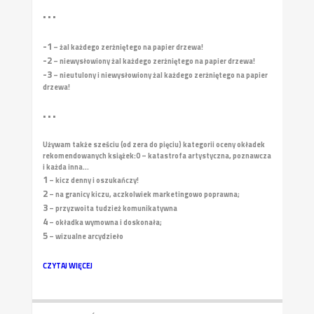
• • •
-1
– żal każdego zerżniętego na papier drzewa!
-2
– niewysłowiony żal każdego zerżniętego na papier drzewa!
-3
– nieutulony i niewysłowiony żal każdego zerżniętego na papier
drzewa!
• • •
Używam także sześciu (od zera do pięciu) kategorii oceny okładek
rekomendowanych książek:
0 – katastrofa artystyczna, poznawcza
i każda inna...
1
– kicz denny i oszukańczy!
2
– na granicy kiczu, aczkolwiek marketingowo poprawna;
3
– przyzwoita tudzież komunikatywna
4
– okładka wymowna i doskonała;
5
– wizualne arcydzieło
CZYTAJ WIĘCEJ