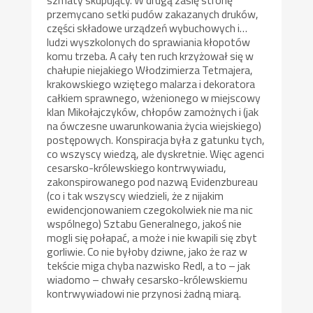
przemycano setki pudów zakazanych druków,
części składowe urządzeń wybuchowych i…
ludzi wyszkolonych do sprawiania kłopotów
komu trzeba. A cały ten ruch krzyżował się w
chałupie niejakiego Włodzimierza Tetmajera,
krakowskiego wziętego malarza i dekoratora
całkiem sprawnego, wżenionego w miejscowy
klan Mikołajczyków, chłopów zamożnych i (jak
na ówczesne uwarunkowania życia wiejskiego)
postępowych. Konspiracja była z gatunku tych,
co wszyscy wiedzą, ale dyskretnie. Więc agenci
cesarsko-królewskiego kontrwywiadu,
zakonspirowanego pod nazwą Evidenzbureau
(co i tak wszyscy wiedzieli, że z nijakim
ewidencjonowaniem czegokolwiek nie ma nic
wspólnego) Sztabu Generalnego, jakoś nie
mogli się połapać, a może i nie kwapili się zbyt
gorliwie. Co nie byłoby dziwne, jako że raz w
tekście miga chyba nazwisko Redl, a to – jak
wiadomo – chwały cesarsko-królewskiemu
kontrwywiadowi nie przynosi żadną miarą.