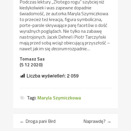
Podczas lektury „Złotego rogu” szybciej niż
kiedykolwiek i was zapewne dopadnie
świadomość, że autorka Maryla Szymiczkowa
to przecież też kreacja, figura symboliczna,
porte-parole skrywające parę facetów o dość
wyraźnych poglądach. Nie tylko na zabawę
nastrojonych. Jacek Dehnel i Piotr Tarczyński
mają przed sobą wciąż obiecującą przyszłość –
nawet jak im się
decorum
rozpadnie…
Tomasz Sas
(5 12 2020)
Liczba wyświetleń:
2 059
Tagi:
Maryla Szymiczkowa
←
Droga pani Bird
Naprawdę?
→