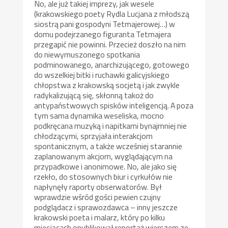
No, ale już takiej imprezy, jak wesele
(krakowskiego poety Rydla Lucjana z młodszą
siostrą pani gospodyni Tetmajerowej…) w
domu podejrzanego figuranta Tetmajera
przegapić nie powinni. Przecież doszło na nim
do niewymuszonego spotkania
podminowanego, anarchizującego, gotowego
do wszelkiej bitki i ruchawki galicyjskiego
chłopstwa z krakowską socjetą i jak zwykle
radykalizującą się, skłonną takoż do
antypaństwowych spisków inteligencją. A poza
tym sama dynamika weseliska, mocno
podkręcana muzyką i napitkami bynajmniej nie
chłodzącymi, sprzyjała interakcjom
spontanicznym, a także wcześniej starannie
zaplanowanym akcjom, wyglądającym na
przypadkowe i anonimowe. No, ale jako się
rzekło, do stosownych biur i cyrkułów nie
napłynęły raporty obserwatorów. Był
wprawdzie wśród gości pewien czujny
podglądacz i sprawozdawca – inny jeszcze
krakowski poeta i malarz, który po kilku
miesiącach opublikował reportaż wierszem ze