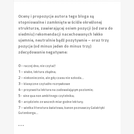
Oceny i propozycje autora tego bloga są
stopniowalne i zamknięte w ściśle określonej
strukturze, zawierającej osiem pozycji (od zera do
siedmiu) rekomendacji nacechowanych lekko
ujemnie, neutralnie bądź pozytywnie – oraz trzy
pozycje (od minus jeden do minus trzy)
zdecydowanie negatywne:
0
– raczej dno; nie czytać!
1
– słabe, lektura zbędna;
2
– niekoniecznie, ale gdy czasu nie szkoda...
3
– klasyczne czytadło rozrywkowe
4
– przyzwoita lektura na zadowalającym poziomie;
5
- sine qua non ambitnego czytelnika;
6
– arcydzieło ze wszech miar godne lektury;
7
– wielka literatura światowa; kanon poznawczy Galaktyki
Gutenberga...
• • •