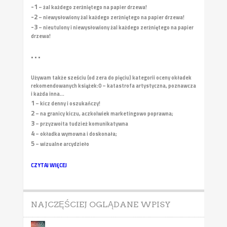
-1
– żal każdego zerżniętego na papier drzewa!
-2
– niewysłowiony żal każdego zerżniętego na papier drzewa!
-3
– nieutulony i niewysłowiony żal każdego zerżniętego na papier
drzewa!
• • •
Używam także sześciu (od zera do pięciu) kategorii oceny okładek
rekomendowanych książek:
0 – katastrofa artystyczna, poznawcza
i każda inna...
1
– kicz denny i oszukańczy!
2
– na granicy kiczu, aczkolwiek marketingowo poprawna;
3
– przyzwoita tudzież komunikatywna
4
– okładka wymowna i doskonała;
5
– wizualne arcydzieło
CZYTAJ WIĘCEJ
NAJCZĘŚCIEJ OGLĄDANE WPISY