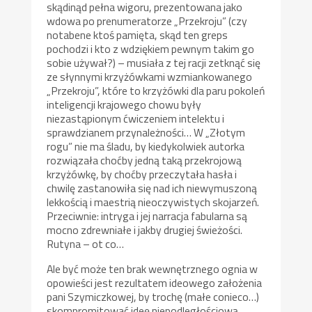
skądinąd pełna wigoru, prezentowana jako
wdowa po prenumeratorze „Przekroju” (czy
notabene ktoś pamięta, skąd ten greps
pochodzi i kto z wdziękiem pewnym takim go
sobie używał?) – musiała z tej racji zetknąć się
ze słynnymi krzyżówkami wzmiankowanego
„Przekroju”, które to krzyżówki dla paru pokoleń
inteligencji krajowego chowu były
niezastąpionym ćwiczeniem intelektu i
sprawdzianem przynależności… W „Złotym
rogu” nie ma śladu, by kiedykolwiek autorka
rozwiązała choćby jedną taką przekrojową
krzyżówkę, by choćby przeczytała hasła i
chwilę zastanowiła się nad ich niewymuszoną
lekkością i maestrią nieoczywistych skojarzeń.
Przeciwnie: intryga i jej narracja fabularna są
mocno zdrewniałe i jakby drugiej świeżości.
Rutyna – ot co…
Ale być może ten brak wewnętrznego ognia w
opowieści jest rezultatem ideowego założenia
pani Szymiczkowej, by trochę (małe conieco…)
skompromitować ideę niepodległościową,