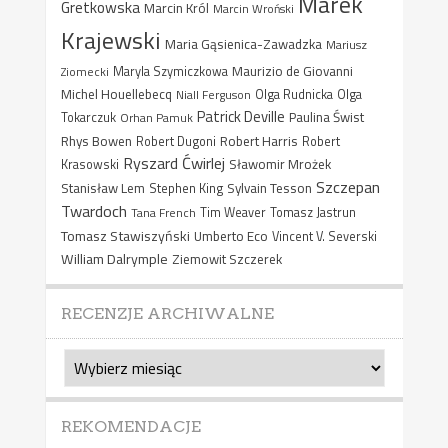
Marek
Gretkowska
Marcin Król
Marcin Wroński
Krajewski
Maria Gąsienica-Zawadzka
Mariusz
Maurizio de Giovanni
Ziomecki
Maryla Szymiczkowa
Michel Houellebecq
Niall Ferguson
Olga Rudnicka
Olga
Patrick Deville
Paulina Świst
Tokarczuk
Orhan Pamuk
Rhys Bowen
Robert Harris
Robert Dugoni
Robert
Ryszard Ćwirlej
Sławomir Mrożek
Krasowski
Szczepan
Stanisław Lem
Sylvain Tesson
Stephen King
Twardoch
Tana French
Tim Weaver
Tomasz Jastrun
Tomasz Stawiszyński
Umberto Eco
Vincent V. Severski
William Dalrymple
Ziemowit Szczerek
RECENZJE ARCHIWALNE
Recenzje
archiwalne
REKOMENDACJE