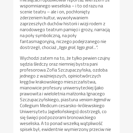
wspomnianego weseliska – i to od razu na
scenie teatru – ale i on, pochłonięty
zderzeniem kultur, wywoływaniem
zaprzeszłych duchów historii i wizji rodem z
narodowego teatrum pamięci i grozy, narracją
na poły symboliczną, na poły
fantasmagoryjną, niczego podejrzanego nie
dostrzegł, chociaż
„tęgo grał, tęgo grał…”
.
Wychodzi zatem na to, że tylko pewien czujny
sędzia śledczy oraz niemniej bystra pani
profesorowa Zofia Szczupaczyńska, ozdoba
jednego z ważniejszych, opiniotwórczych
kręgów krakowskiego mieszczaństwa,
mianowicie profesury uniwersyteckiej (jako
prawowita i wieloletnia małżonka Ignacego
Szczupaczyńskiego, piastuna
veniam legendi
w
Collegium Medicum cesarsko-królewskiego
Uniwersytetu Jagiellońskiego) dostrzegli, co
się święci pod pozorami bronowickiego
weseliska. A to ponad wszelką wątpliwość
spisek był, ewidentnie wymierzony przeciw nie