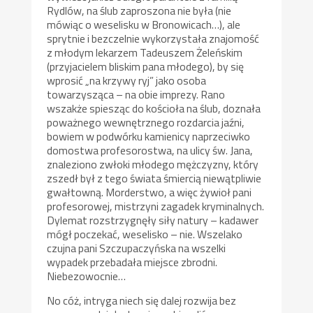
Rydlów, na ślub zaproszona nie była (nie
mówiąc o weselisku w Bronowicach…), ale
sprytnie i bezczelnie wykorzystała znajomość
z młodym lekarzem Tadeuszem Żeleńskim
(przyjacielem bliskim pana młodego), by się
wprosić „na krzywy ryj” jako osoba
towarzysząca – na obie imprezy. Rano
wszakże spiesząc do kościoła na ślub, doznała
poważnego wewnętrznego rozdarcia jaźni,
bowiem w podwórku kamienicy naprzeciwko
domostwa profesorostwa, na ulicy św. Jana,
znaleziono zwłoki młodego mężczyzny, który
zszedł był z tego świata śmiercią niewątpliwie
gwałtowną. Morderstwo, a więc żywioł pani
profesorowej, mistrzyni zagadek kryminalnych.
Dylemat rozstrzygnęły siły natury – kadawer
mógł poczekać, weselisko – nie. Wszelako
czujna pani Szczupaczyńska na wszelki
wypadek przebadała miejsce zbrodni.
Niebezowocnie…
No cóż, intryga niech się dalej rozwija bez