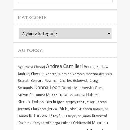
KATEGORIE
Kategorie
AUTORZY:
Andrea Camilleri
Agnieszka Płoszaj
Andriej Kurkow
Antonio
Andrzej Chwalba
Andrzej Werblan
Antonio Manzini
Scurati
Bernard Newman
Charles Bukowski
Craig
Donna Leon
Dorota Masłowska
Giles
Symonds
Hubert
Milton
Guillaume Musso
Haruki Murakami
Klimko-Dobrzaniecki
Igor Brejdygant
Javier Cercas
Jerzy Pilch
Jeremy Clarkson
John Grisham
Katarzyna
Katarzyna Puzyńska
Bonda
Krystyna Janda
Krzysztof
Manuela
Krzysztof Varga
Koziołek
Łukasz Orbitowski