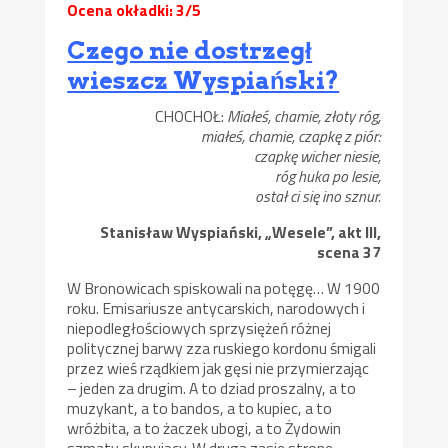
Ocena okładki: 3/5
Czego nie dostrzegł
wieszcz Wyspiański?
CHOCHOŁ:
Miałeś, chamie, złoty róg,
miałeś, chamie, czapkę z piór:
czapkę wicher niesie,
róg huka po lesie,
ostał ci się ino sznur.
Stanisław Wyspiański, „Wesele”, akt III,
scena 37
W Bronowicach spiskowali na potęgę… W 1900
roku. Emisariusze antycarskich, narodowych i
niepodległościowych sprzysiężeń różnej
politycznej barwy zza ruskiego kordonu śmigali
przez wieś rządkiem jak gęsi nie przymierzając
– jeden za drugim. A to dziad proszalny, a to
muzykant, a to bandos, a to kupiec, a to
wróżbita, a to żaczek ubogi, a to Żydowin
szmaty skupujący. W drugą zasię stronę