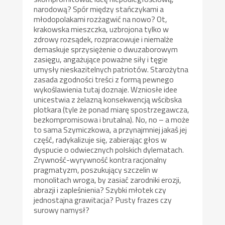
narodową? Spór między stańczykami a
młodopolakami rozżagwić na nowo? Ot,
krakowska mieszczka, uzbrojona tylko w
zdrowy rozsądek, rozpracowuje i niemalże
demaskuje sprzysiężenie o dwuzaborowym
zasięgu, angażujące poważne siły i tęgie
umysły nieskazitelnych patriotów. Starożytna
zasada zgodności treści z formą pewnego
wykoślawienia tutaj doznaje. Wzniosłe idee
unicestwia z żelazną konsekwencją wścibska
plotkara (tyle że ponad miarę spostrzegawcza,
bezkompromisowa i brutalna). No, no – a może
to sama Szymiczkowa, a przynajmniej jakaś jej
część, radykalizuje się, zabierając głos w
dyspucie o odwiecznych polskich dylematach.
Zrywność-wyrywność kontra racjonalny
pragmatyzm, poszukujący szczelin w
monolitach wroga, by zasiać zarodniki erozji,
abrazji i zapleśnienia? Szybki młotek czy
jednostajna grawitacja? Pusty frazes czy
surowy namysł?