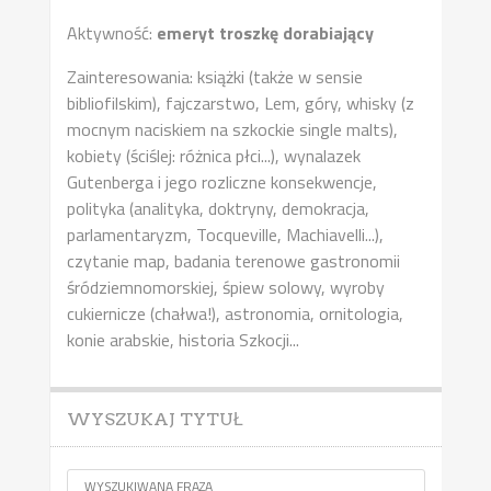
Aktywność:
emeryt troszkę dorabiający
Zainteresowania: książki (także w sensie
bibliofilskim), fajczarstwo, Lem, góry, whisky (z
mocnym naciskiem na szkockie single malts),
kobiety (ściślej: różnica płci...), wynalazek
Gutenberga i jego rozliczne konsekwencje,
polityka (analityka, doktryny, demokracja,
parlamentaryzm, Tocqueville, Machiavelli...),
czytanie map, badania terenowe gastronomii
śródziemnomorskiej, śpiew solowy, wyroby
cukiernicze (chałwa!), astronomia, ornitologia,
konie arabskie, historia Szkocji...
WYSZUKAJ TYTUŁ