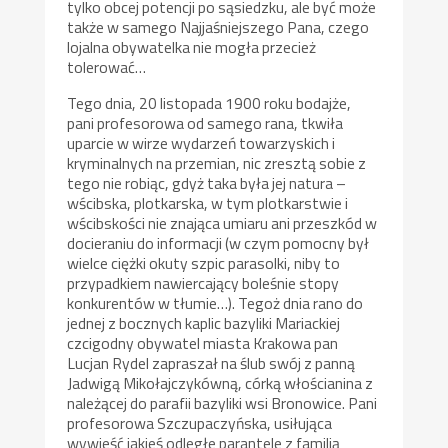
tylko obcej potencji po sąsiedzku, ale być może
także w samego Najjaśniejszego Pana, czego
lojalna obywatelka nie mogła przecież
tolerować…
Tego dnia, 20 listopada 1900 roku bodajże,
pani profesorowa od samego rana, tkwiła
uparcie w wirze wydarzeń towarzyskich i
kryminalnych na przemian, nic zresztą sobie z
tego nie robiąc, gdyż taka była jej natura –
wścibska, plotkarska, w tym plotkarstwie i
wścibskości nie znająca umiaru ani przeszkód w
docieraniu do informacji (w czym pomocny był
wielce ciężki okuty szpic parasolki, niby to
przypadkiem nawiercający boleśnie stopy
konkurentów w tłumie…). Tegoż dnia rano do
jednej z bocznych kaplic bazyliki Mariackiej
czcigodny obywatel miasta Krakowa pan
Lucjan Rydel zapraszał na ślub swój z panną
Jadwigą Mikołajczykówną, córką włościanina z
należącej do parafii bazyliki wsi Bronowice. Pani
profesorowa Szczupaczyńska, usiłująca
wywieść jakieś odległe parantele z familią