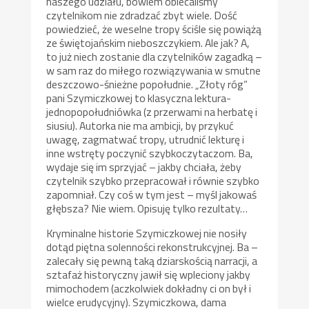
naszego udziału, bowiem obiecaliśmy
czytelnikom nie zdradzać zbyt wiele. Dość
powiedzieć, że weselne tropy ściśle się powiążą
ze świętojańskim nieboszczykiem. Ale jak? A,
to już niech zostanie dla czytelników zagadką –
w sam raz do miłego rozwiązywania w smutne
deszczowo-śnieżne popołudnie. „Złoty róg”
pani Szymiczkowej to klasyczna lektura-
jednopopołudniówka (z przerwami na herbatę i
siusiu). Autorka nie ma ambicji, by przykuć
uwagę, zagmatwać tropy, utrudnić lekturę i
inne wstręty poczynić szybkoczytaczom. Ba,
wydaje się im sprzyjać – jakby chciała, żeby
czytelnik szybko przepracował i równie szybko
zapomniał. Czy coś w tym jest – myśl jakowaś
głębsza? Nie wiem. Opisuję tylko rezultaty…
Kryminalne historie Szymiczkowej nie nosiły
dotąd piętna solenności rekonstrukcyjnej. Ba –
zalecały się pewną taką dziarskością narracji, a
sztafaż historyczny jawił się wpleciony jakby
mimochodem (aczkolwiek dokładny ci on był i
wielce erudycyjny). Szymiczkowa, dama